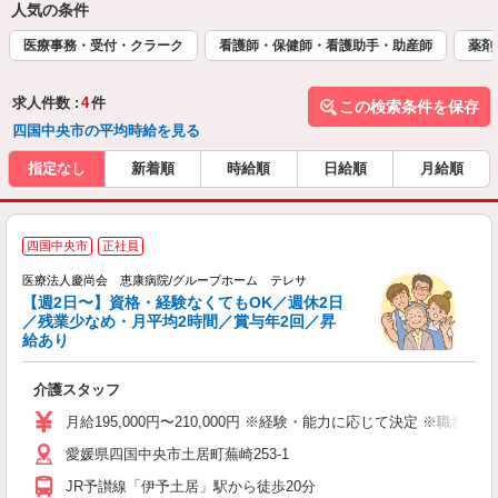
人気の条件
医療事務・受付・クラーク
看護師・保健師・看護助手・助産師
薬剤
求人件数 :
4
件
この検索条件を保存
四国中央市の平均時給を見る
指定なし
新着順
時給順
日給順
月給順
四国中央市
正社員
医療法人慶尚会 恵康病院/グループホーム テレサ
【週2日〜】資格・経験なくてもOK／週休2日
ー
／残業少なめ・月平均2時間／賞与年2回／昇
給あり
職
介護スタッフ
未
昇
月給195,000円〜210,000円 ※経験・能力に応じて決定 ※職務
愛媛県四国中央市土居町蕪崎253-1
服
JR予讃線「伊予土居」駅から徒歩20分