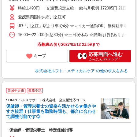
時給1,490円 +交通費規定支給 給与月収例 172095円 21日出勤の
愛媛県四国中央市川之江町
JR「川之江」駅より車で4分 ☆マイカー通勤OK、無料駐車場有 
16:00〜22：00(休憩30分) ☆土日祝休み ☆残業はほぼありません
応募締め切り2027/03/12 23:59まで
応募画面へ進む
キープ
かんたん3ステップ！
株式会社ルフト・メディカルケア
の他の求人をみる
四国中央市
業務委託
SOMPOヘルスサポート株式会社 全支援対応コース
保健師・管理栄養士の資格を活かせる★働きや
すさ抜群！仕事量も勤務時間も、都合に合わせ
て調整可能です◎
支
保健師・管理栄養士 特定保健指導