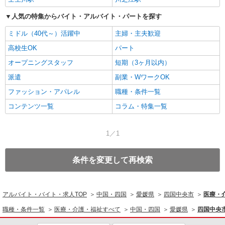
人気の特集からバイト・アルバイト・パートを探す
ミドル（40代～）活躍中
主婦・主夫歓迎
高校生OK
パート
オープニングスタッフ
短期（3ヶ月以内）
派遣
副業・WワークOK
ファッション・アパレル
職種・条件一覧
コンテンツ一覧
コラム・特集一覧
1／1
条件を変更して再検索
アルバイト・バイト・求人TOP
中国・四国
愛媛県
四国中央市
医療・
職種・条件一覧
医療・介護・福祉すべて
中国・四国
愛媛県
四国中央