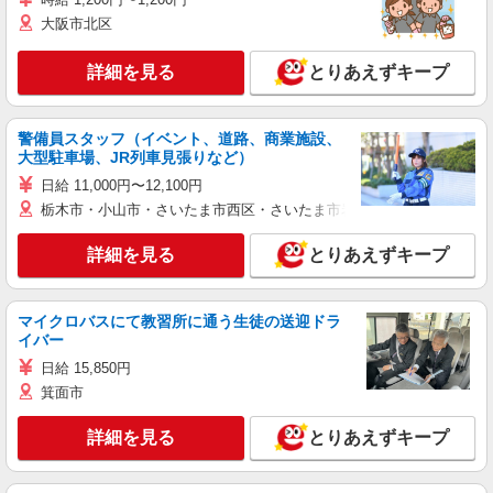
大阪市北区
詳細を見る
とりあえずキープ
警備員スタッフ（イベント、道路、商業施設、
大型駐車場、JR列車見張りなど）
日給 11,000円〜12,100円
栃木市・小山市・さいたま市西区・さいたま市岩槻区・久喜市・蓮田
詳細を見る
とりあえずキープ
マイクロバスにて教習所に通う生徒の送迎ドラ
イバー
日給 15,850円
箕面市
詳細を見る
とりあえずキープ