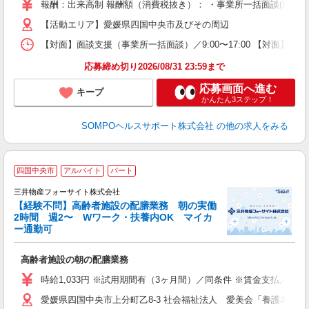
報酬：出来高制 報酬額（消費税抜き）： ・事業所一括面談(対面) 1日：
【活動エリア】愛媛県四国中央市及びその周辺
【対面】面談支援（事業所一括面談）／9:00〜17:00 【対面】面
応募締め切り2026/08/31 23:59まで
応募画面へ進む
キープ
かんたん3ステップ！
SOMPOヘルスサポート株式会社
の他の求人をみる
四国中央市
アルバイト
パート
三井物産フォーサイト株式会社
【経験不問】高齢者施設の配膳業務 朝の実働
2時間 週2〜 Wワーク・扶養内OK マイカ
可
ー通勤可
学
（
高齢者施設の朝の配膳業務
業
時給1,033円 ※試用期間有（3ヶ月間）／同条件 ※賃金支払／末日
愛媛県四国中央市上分町乙8-3 社会福祉法人 愛美会「養護老人ホ