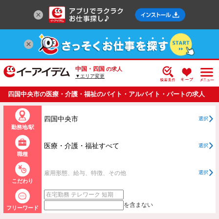
中国・四国
の求人
▼エリア変更
四国中央市の医療・介護・福祉のバイト・アルバイト・パートの求人
情報一覧
四国中央市
選択
勤務地/駅
医療・介護・福祉すべて
選択
職種
雇用形態、給与、特徴、その他
選択
こだわり
を含まない
フリーワード