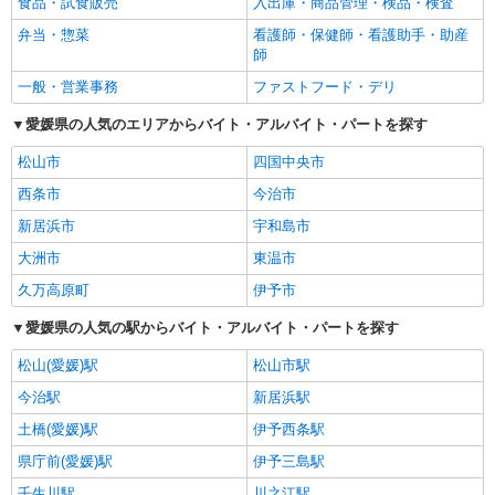
食品・試食販売
入出庫・商品管理・検品・検査
弁当・惣菜
看護師・保健師・看護助手・助産
師
一般・営業事務
ファストフード・デリ
愛媛県の人気のエリアからバイト・アルバイト・パートを探す
松山市
四国中央市
西条市
今治市
新居浜市
宇和島市
大洲市
東温市
久万高原町
伊予市
愛媛県の人気の駅からバイト・アルバイト・パートを探す
松山(愛媛)駅
松山市駅
今治駅
新居浜駅
土橋(愛媛)駅
伊予西条駅
県庁前(愛媛)駅
伊予三島駅
壬生川駅
川之江駅