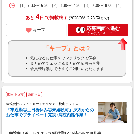
［1］7:30〜16:30 ［2］8:30〜17:30 ［3］9:00〜18:00 
4
あと
日
で掲載終了
(2026/08/12 23:59まで)
応募画面へ進む
キープ
かんたん3ステップ！
「キープ」とは？
気になるお仕事をワンクリックで保存
まとめてチェック＆まとめて応募も可能
会員登録無しで今すぐご利用いただけます
四国中央市
派遣社員
2
ナ
株式会社ルフト・メディカルケア 松山オフィス
『車通勤◎土日祝休み◎未経験可』夕方からの
お仕事でプライベート充実♪病院内軽作業！
日
病院内サポートスタッフ(軽作業)／16時からのお仕事