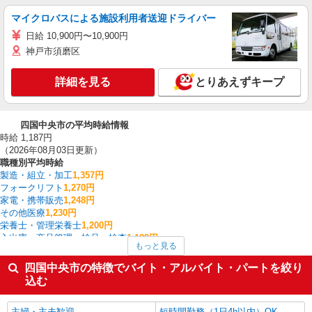
マイクロバスによる施設利用者送迎ドライバー
日給 10,900円〜10,900円
神戸市須磨区
詳細を見る
とりあえずキープ
四国中央市の平均時給情報
時給 1,187円
（2026年08月03日更新）
職種別平均時給
製造・組立・加工
1,357円
フォークリフト
1,270円
家電・携帯販売
1,248円
その他医療
1,230円
栄養士・管理栄養士
1,200円
入出庫・商品管理・検品・検査
1,189円
もっと見る
ファストフード・デリ
1,176円
梱包・仕分け・ピッキング
1,171円
四国中央市の特徴でバイト・アルバイト・パートを絞り
経理・人事・労務・総務・法務
1,150円
込む
客室清掃・ベッドメイキング
1,150円
四国中央市の他の職種の平均時給を見る
主婦・主夫歓迎
短時間勤務（1日4h以内）OK