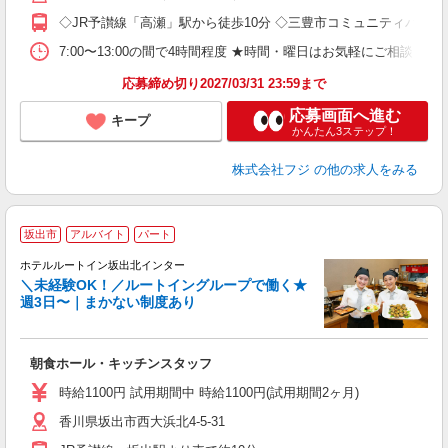
◇JR予讃線「高瀬」駅から徒歩10分 ◇三豊市コミュニティバス
7:00〜13:00の間で4時間程度 ★時間・曜日はお気軽にご相談く
応募締め切り2027/03/31 23:59まで
応募画面へ進む
キープ
かんたん3ステップ！
株式会社フジ
の他の求人をみる
坂出市
アルバイト
パート
ホテルルートイン坂出北インター
＼未経験OK！／ルートイングループで働く★
週3日〜｜まかない制度あり
履
迎
躍
朝食ホール・キッチンスタッフ
早
保
時給1100円 試用期間中 時給1100円(試用期間2ヶ月)
資
香川県坂出市西大浜北4-5-31