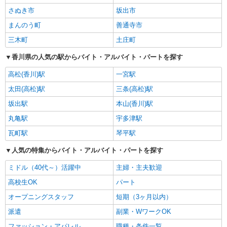
さぬき市
坂出市
まんのう町
善通寺市
三木町
土庄町
香川県の人気の駅からバイト・アルバイト・パートを探す
高松(香川)駅
一宮駅
太田(高松)駅
三条(高松)駅
坂出駅
本山(香川)駅
丸亀駅
宇多津駅
瓦町駅
琴平駅
人気の特集からバイト・アルバイト・パートを探す
ミドル（40代～）活躍中
主婦・主夫歓迎
高校生OK
パート
オープニングスタッフ
短期（3ヶ月以内）
派遣
副業・WワークOK
ファッション・アパレル
職種・条件一覧