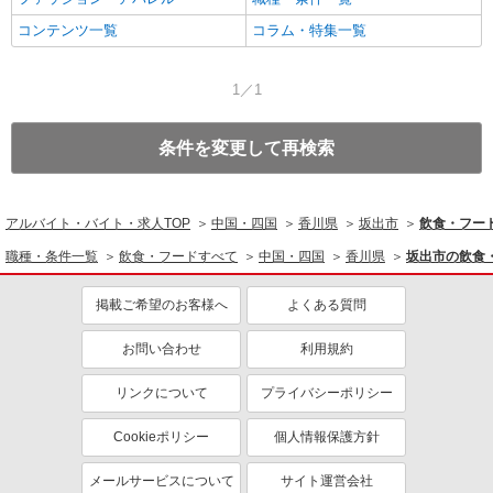
コンテンツ一覧
コラム・特集一覧
1／1
条件を変更して再検索
アルバイト・バイト・求人TOP
中国・四国
香川県
坂出市
飲食・フー
職種・条件一覧
飲食・フードすべて
中国・四国
香川県
坂出市の飲食
掲載ご希望のお客様へ
よくある質問
お問い合わせ
利用規約
リンクについて
プライバシーポリシー
Cookieポリシー
個人情報保護方針
メールサービスについて
サイト運営会社