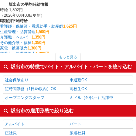
坂出市の平均時給情報
時給 1,302円
（2026年08月03日更新）
職種別平均時給
看護師・保健師・看護助手・助産師
1,625円
生産管理・品質管理
1,500円
介護職・ヘルパー
1,350円
その他介護・福祉
1,350円
家電・携帯販売
1,300円
栄養士・管理栄養士
1,300円
もっと見る
フォークリフト
1,264円
保育士・保育補助
1,250円
坂出市の特徴でバイト・アルバイト・パートを絞り込む
ファストフード・デリ
1,238円
製造・組立・加工
1,218円
社会保険あり
車通勤OK
坂出市の他の職種の平均時給を見る
短時間勤務（1日4h以内）OK
高校生OK
オープニングスタッフ
ミドル（40代～）活躍中
坂出市の雇用形態で絞り込む
アルバイト
パート
正社員
派遣社員