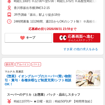
時給1,100円 ※22:00〜翌5:00：時給1,375円 ※高校生時給1,050
（
香川県坂出市横津町3-2-15
夜
事
JR予讃線「坂出」駅より徒歩18分
24時間募集 1日2時間、週2日からOKのシフト制！ ※高校生のシ
応募締め切り2026/08/31 23:59まで
応募画面へ進む
キープ
かんたん3ステップ！
すき家
の他の求人をみる
坂出市
アルバイト
パート
マルナカ 高瀬店
《惣菜》イオングループのスーパー/買い物割
引・賞与・各種休暇など制度充実/シフト相談
OK！
を
スーパーのデリカ（お惣菜）パック・品出しスタッフ
未
社
時給1107円〜 ★日曜・祝日：時給50円UP 【時間帯加給】 （5時〜8