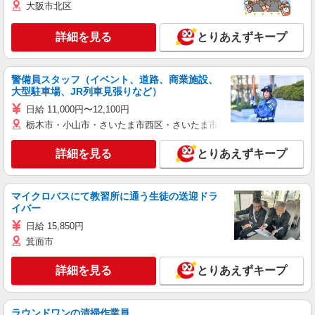
大阪市北区
詳細を見る
とりあえずキープ
警備員スタッフ（イベント、道路、商業施設、
大型駐車場、JR列車見張りなど）
日給 11,000円〜12,100円
栃木市・小山市・さいたま市西区・さいたま市岩槻区・久喜市・蓮田
詳細を見る
とりあえずキープ
マイクロバスにて教習所に通う生徒の送迎ドラ
イバー
日給 15,850円
箕面市
詳細を見る
とりあえずキープ
ラウンドワンの清掃作業員