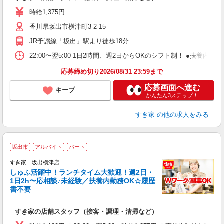
履
ミ
時給1,375円
～
香川県坂出市横津町3-2-15
勤
社
JR予讃線「坂出」駅より徒歩18分
22:00〜翌5:00 1日2時間、週2日からOKのシフト制！ ●扶養内勤務
応募締め切り2026/08/31 23:59まで
応募画面へ進む
キープ
かんたん3ステップ！
すき家
の他の求人をみる
≪
坂出市
アルバイト
パート
すき家 坂出横津店
しゅふ活躍中！ランチタイム大歓迎！週2日・
安
1日2h〜応相談♪未経験／扶養内勤務OK☆履歴
書不要
の
すき家の店舗スタッフ（接客・調理・清掃など）
履
タ