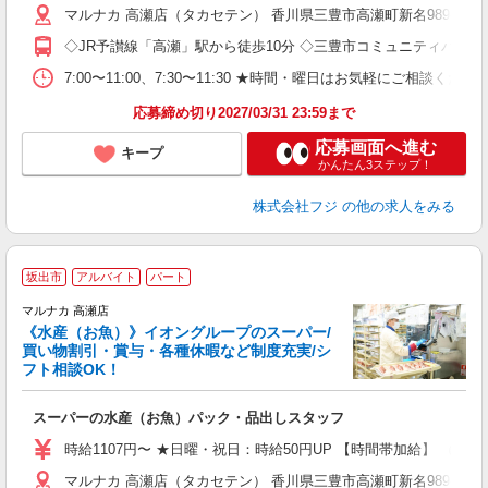
マルナカ 高瀬店（タカセテン） 香川県三豊市高瀬町新名989-1
◇JR予讃線「高瀬」駅から徒歩10分 ◇三豊市コミュニティバス
7:00〜11:00、7:30〜11:30 ★時間・曜日はお気軽にご相談く
応募締め切り2027/03/31 23:59まで
応募画面へ進む
キープ
かんたん3ステップ！
株式会社フジ
の他の求人をみる
坂出市
アルバイト
パート
マルナカ 高瀬店
《水産（お魚）》イオングループのスーパー/
買い物割引・賞与・各種休暇など制度充実/シ
フト相談OK！
る
スーパーの水産（お魚）パック・品出しスタッフ
未
社
時給1107円〜 ★日曜・祝日：時給50円UP 【時間帯加給】 （5時〜8
マルナカ 高瀬店（タカセテン） 香川県三豊市高瀬町新名989-1