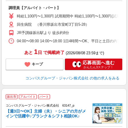
大
調理員【アルバイト・パート】
入
歓
時給1,100円〜1,300円 試用期間中 時給1,100円〜1,300円(
～
回生病院 （香川県坂出市室町3丁目5-28）
用
O
JR予讃線坂出駅より 徒歩約8分
朝
O
04:00〜08:00 14:00〜18:00 1日4時間〜OK、平日と土日の内
1
あと
日
で掲載終了
(2026/08/08 23:59まで)
応募画面へ進む
キープ
かんたん3ステップ！
コンパスグループ・ジャパン株式会社
の他の求人をみる
坂出市
アルバイト
パート
コンパスグループ・ジャパン株式会社 63147_p
く
【週3日〜OK】主婦（夫）・シニアの方がメ
インで活躍中♪ブランク＆シフト相談OK♪