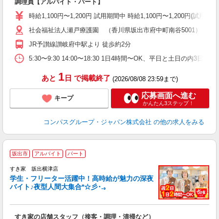
調理員【アルバイト・パート】
入
歓
時給1,100円〜1,200円 試用期間中 時給1,100円〜1,200円
～
社会福祉法人瀬戸療護園 （香川県坂出市府中町南谷5001）
用
O
JR予讃線讃岐府中駅より 徒歩約2分
朝
ま
5:30〜9:30 14:00〜18:30 1日4時間〜OK、平日と土日の内3日
1
あと
日
で掲載終了
(2026/08/08 23:59まで)
応募画面へ進む
キープ
かんたん3ステップ！
コンパスグループ・ジャパン株式会社
の他の求人をみる
坂出市
アルバイト
パート
すき家 坂出横津店
学生・フリーター活躍中！高時給が魅力の深夜
バイト♪夜型人間大集合*☆彡･.｡
つ
すき家の店舗スタッフ（接客・調理・清掃など）