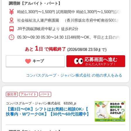
調理師【アルバイト・パート】
入
歓
時給1,300円〜1,500円 試用期間中 時給1,300円〜1,500円
～
社会福祉法人瀬戸療護園 （香川県坂出市府中町南谷5001）
用
O
JR予讃線讃岐府中駅より 徒歩約2分
朝
ま
05:30〜09:30 05:30〜14:30 1日4時間〜OK、平日と土日の内
1
あと
日
で掲載終了
(2026/08/08 23:59まで)
応募画面へ進む
キープ
かんたん3ステップ！
コンパスグループ・ジャパン株式会社
の他の求人をみる
坂出市
アルバイト
パート
コンパスグループ・ジャパン株式会社 63150_p
く
【週3日〜OK】シフトはお気軽に相談OK♪【
扶養内・WワークOK】【30代〜60代活躍中】
大