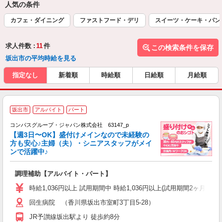
人気の条件
カフェ・ダイニング
ファストフード・デリ
スイーツ・ケーキ・パン
求人件数 :
11
件
この検索条件を保存
坂出市の平均時給を見る
指定なし
新着順
時給順
日給順
月給順
坂出市
アルバイト
パート
コンパスグループ・ジャパン株式会社 63147_p
く
【週3日〜OK】盛付けメインなので未経験の
方も安心♪主婦（夫）・シニアスタッフがメイ
ンで活躍中♪
大
調理補助【アルバイト・パート】
入
歓
時給1,036円以上 試用期間中 時給1,036円以上(試用期間2ヶ月
～
回生病院 （香川県坂出市室町3丁目5-28）
用
2
JR予讃線坂出駅より 徒歩約8分
内