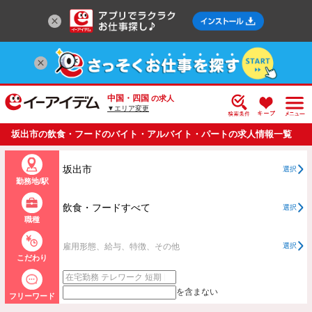
中国・四国
の求人
▼エリア変更
坂出市の飲食・フードのバイト・アルバイト・パートの求人情報一覧
坂出市
選択
勤務地/駅
飲食・フードすべて
選択
職種
雇用形態、給与、特徴、その他
選択
こだわり
を含まない
フリーワード