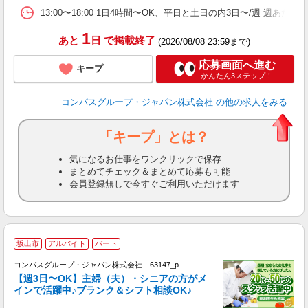
O
13:00〜18:00 1日4時間〜OK、平日と土日の内3日〜/週 週あた
1
あと
日
で掲載終了
(2026/08/08 23:59まで)
応募画面へ進む
キープ
かんたん3ステップ！
コンパスグループ・ジャパン株式会社
の他の求人をみる
「キープ」とは？
気になるお仕事をワンクリックで保存
まとめてチェック＆まとめて応募も可能
会員登録無しで今すぐご利用いただけます
坂出市
アルバイト
パート
コンパスグループ・ジャパン株式会社 63147_p
く
【週3日〜OK】主婦（夫）・シニアの方がメ
インで活躍中♪ブランク＆シフト相談OK♪