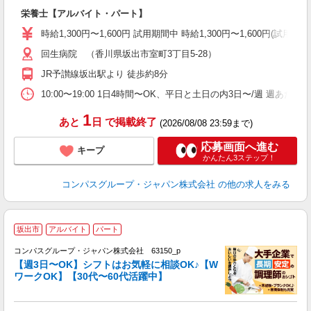
大
栄養士【アルバイト・パート】
入
歓
時給1,300円〜1,600円 試用期間中 時給1,300円〜1,600円
～
回生病院 （香川県坂出市室町3丁目5-28）
用
2
JR予讃線坂出駅より 徒歩約8分
内
W
10:00〜19:00 1日4時間〜OK、平日と土日の内3日〜/週 週あた
1
あと
日
で掲載終了
(2026/08/08 23:59まで)
応募画面へ進む
キープ
かんたん3ステップ！
コンパスグループ・ジャパン株式会社
の他の求人をみる
坂出市
アルバイト
パート
コンパスグループ・ジャパン株式会社 63150_p
く
【週3日〜OK】シフトはお気軽に相談OK♪【W
ワークOK】【30代〜60代活躍中】
大