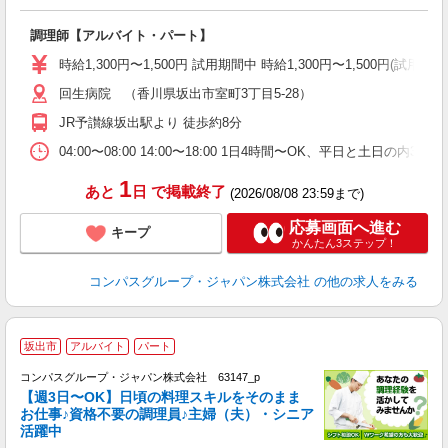
大
調理師【アルバイト・パート】
入
歓
時給1,300円〜1,500円 試用期間中 時給1,300円〜1,500円(
～
回生病院 （香川県坂出市室町3丁目5-28）
用
O
JR予讃線坂出駅より 徒歩約8分
朝
O
04:00〜08:00 14:00〜18:00 1日4時間〜OK、平日と土日の内
1
あと
日
で掲載終了
(2026/08/08 23:59まで)
応募画面へ進む
キープ
かんたん3ステップ！
コンパスグループ・ジャパン株式会社
の他の求人をみる
坂出市
アルバイト
パート
コンパスグループ・ジャパン株式会社 63147_p
く
【週3日〜OK】日頃の料理スキルをそのまま
お仕事♪資格不要の調理員♪主婦（夫）・シニア
活躍中