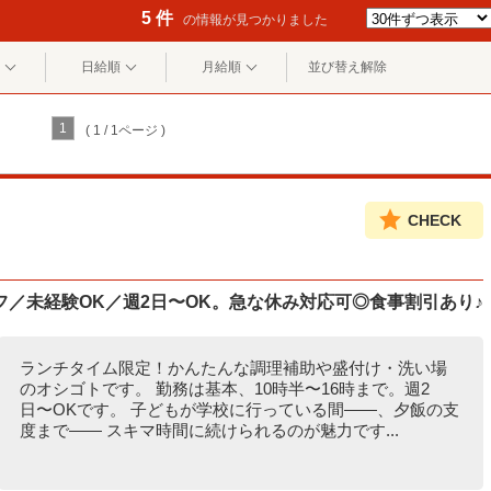
5 件
の情報が見つかりました
日給順
月給順
並び替え解除
1
( 1 / 1ページ )
CHECK
／未経験OK／週2日〜OK。急な休み対応可◎食事割引あり♪
ランチタイム限定！かんたんな調理補助や盛付け・洗い場
のオシゴトです。 勤務は基本、10時半〜16時まで。週2
日〜OKです。 子どもが学校に行っている間――、夕飯の支
度まで―― スキマ時間に続けられるのが魅力です...