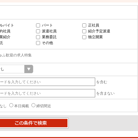
ルバイト
パート
正社員
約社員
派遣社員
紹介予定派遣
業紹介
業務委託
独立開業
託
その他
ゅふ歓迎の求人特集
を含む
を含まない
なし
本日掲載
締切間近
条件で検索