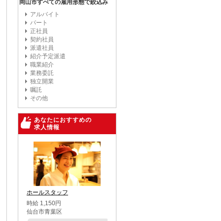
岡山市すべての雇用形態で絞込み
アルバイト
パート
正社員
契約社員
派遣社員
紹介予定派遣
職業紹介
業務委託
独立開業
嘱託
その他
あなたにおすすめの
求人情報
ホールスタッフ
時給 1,150円
仙台市青葉区