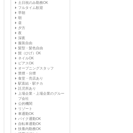
土日祝のみ勤務OK
フルタイム歓迎
早朝
朝
昼
夕方
夜
深夜
服装自由
髪型・髪色自由
髭（ひげ）OK
ネイルOK
ピアスOK
オープニングスタッフ
禁煙・分煙
食堂・売店あり
駅直結・駅チカ
託児所あり
上場企業・上場企業のグルー
プ会社
公的機関
リゾート
車通勤OK
バイク通勤OK
自転車通勤OK
扶養内勤務OK