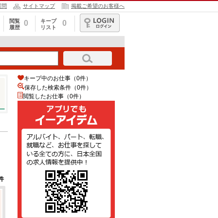
質問
サイトマップ
掲載ご希望のお客様へ
閲覧
キープ
0
0
履歴
リスト
ログイン
キープ中のお仕事（0件）
保存した検索条件（
0
件）
閲覧したお仕事（0件）
件