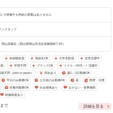
以上 ※研修中も時給の変動はありません
チンスタッフ
 岡山高柳店（岡山県岡山市北区高柳西町7-45）
未経験歓迎
高校生OK
大学生歓迎
女性活躍中
歓迎
学歴不問
ブランクOK
ミドル（40代～）活躍中
籍不問（jobs in japan）
昇給あり
週2～3日勤務OK
平日のみ勤務OK
土日祝のみ勤務OK
昼
禁煙・分煙
扶養内勤務OK
社会保険あり
まかない・食事補助
研修制度あり
9 まで
詳細を見る