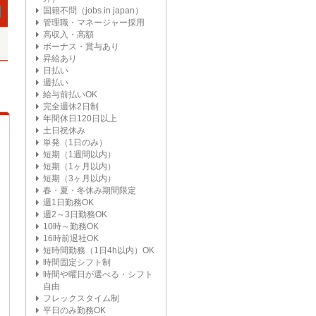
国籍不問（jobs in japan）
管理職・マネージャー採用
高収入・高額
ボーナス・賞与あり
昇給あり
日払い
週払い
給与前払いOK
完全週休2日制
年間休日120日以上
土日祝休み
単発（1日のみ）
短期（1週間以内）
短期（1ヶ月以内）
短期（3ヶ月以内）
春・夏・冬休み期間限定
週1日勤務OK
週2～3日勤務OK
10時～勤務OK
16時前退社OK
短時間勤務（1日4h以内）OK
時間固定シフト制
時間や曜日が選べる・シフト
自由
フレックスタイム制
平日のみ勤務OK