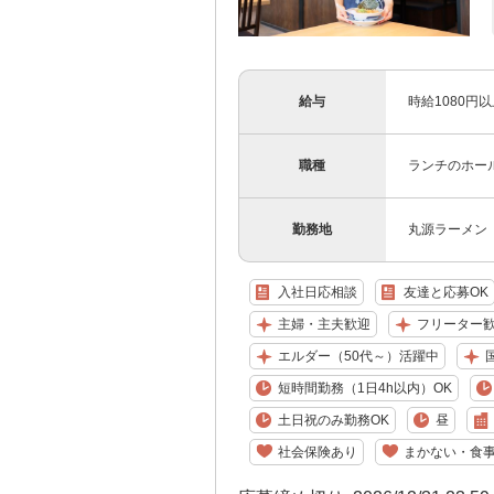
給与
時給1080円
職種
ランチのホー
勤務地
丸源ラーメン
入社日応相談
友達と応募OK
主婦・主夫歓迎
フリーター
エルダー（50代～）活躍中
国
短時間勤務（1日4h以内）OK
土日祝のみ勤務OK
昼
社会保険あり
まかない・食