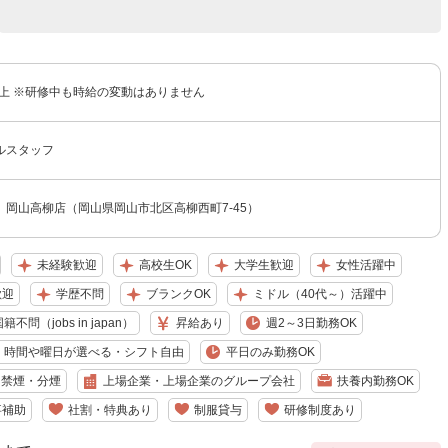
以上 ※研修中も時給の変動はありません
ルスタッフ
 岡山高柳店（岡山県岡山市北区高柳西町7-45）
未経験歓迎
高校生OK
大学生歓迎
女性活躍中
歓迎
学歴不問
ブランクOK
ミドル（40代～）活躍中
籍不問（jobs in japan）
昇給あり
週2～3日勤務OK
時間や曜日が選べる・シフト自由
平日のみ勤務OK
禁煙・分煙
上場企業・上場企業のグループ会社
扶養内勤務OK
事補助
社割・特典あり
制服貸与
研修制度あり