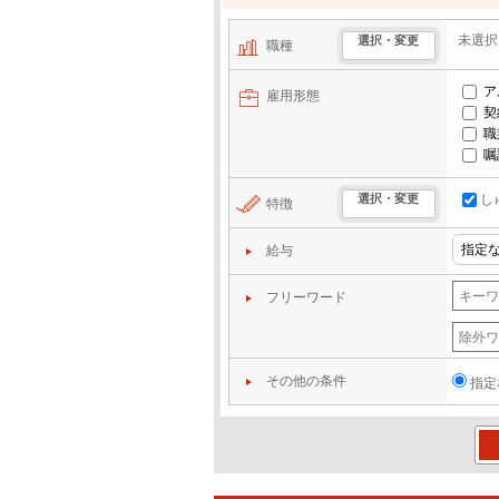
未選択
選択・変更
職種
ア
雇用形態
契
職
嘱
し
選択・変更
特徴
給与
フリーワード
その他の条件
指定
この