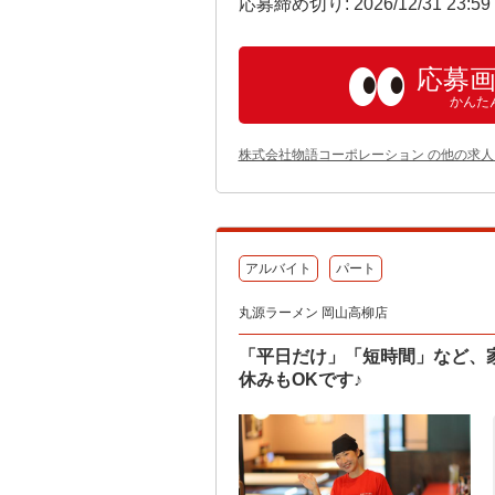
応募締め切り: 2026/12/31 23:5
応募
かんた
株式会社物語コーポレーション の他の求人
アルバイト
パート
丸源ラーメン 岡山高柳店
「平日だけ」「短時間」など、
休みもOKです♪