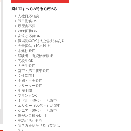
岡山市すべての特徴で絞込み
入社日応相談
即日勤務OK
履歴書不要
Web面接OK
友達と応募OK
職場見学OKまたは説明会あり
大量募集（10名以上）
未経験歓迎
経験者・有資格者歓迎
高校生OK
大学生歓迎
新卒・第二新卒歓迎
女性活躍中
主婦・主夫歓迎
フリーター歓迎
学歴不問
ブランクOK
ミドル（40代～）活躍中
エルダー（50代～）活躍中
シニア（60代～）活躍中
障がい者積極採用
英語が活かせる
語学力を活かせる（英語以
外）