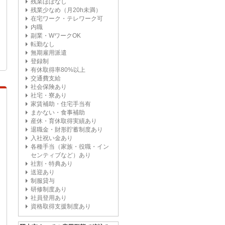
残業ほぼなし
残業少なめ（月20h未満）
在宅ワーク・テレワーク可
内職
副業・WワークOK
転勤なし
無期雇用派遣
登録制
有休取得率80%以上
交通費支給
社会保険あり
社宅・寮あり
家賃補助・住宅手当有
まかない・食事補助
産休・育休取得実績あり
退職金・財形貯蓄制度あり
入社祝い金あり
各種手当（家族・役職・イン
センティブなど）あり
社割・特典あり
送迎あり
制服貸与
研修制度あり
社員登用あり
資格取得支援制度あり