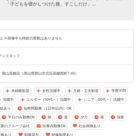
「子どもを寝かしつけた後、すこしだけ」...
以上 ※研修中も時給の変動はありません
チンスタッフ
 岡山高柳店（岡山県岡山市北区高柳西町7-45）
未経験歓迎
女性活躍中
主婦・主夫歓迎
学歴不問
）活躍中
エルダー（50代～）活躍中
シニア（60代～）活躍中
給あり
短時間勤務（1日4h以内）OK
平日のみ勤務OK
朝
昼
夕方
夜
深夜
企業のグループ会社
扶養内勤務OK
社会保険あり
特典あり
制服貸与
研修制度あり