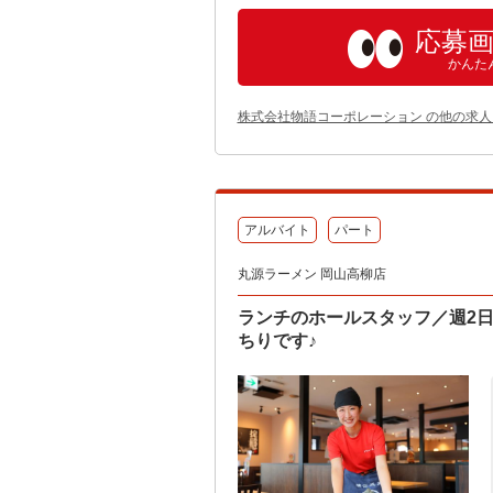
応募
かんた
株式会社物語コーポレーション の他の求人
アルバイト
パート
丸源ラーメン 岡山高柳店
ランチのホールスタッフ／週2日
ちりです♪