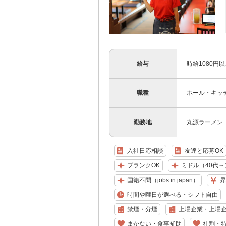
給与
時給1080円
職種
ホール・キッ
勤務地
丸源ラーメン
入社日応相談
友達と応募OK
ブランクOK
ミドル（40代～
国籍不問（jobs in japan）
昇
時間や曜日が選べる・シフト自由
禁煙・分煙
上場企業・上場
まかない・食事補助
社割・