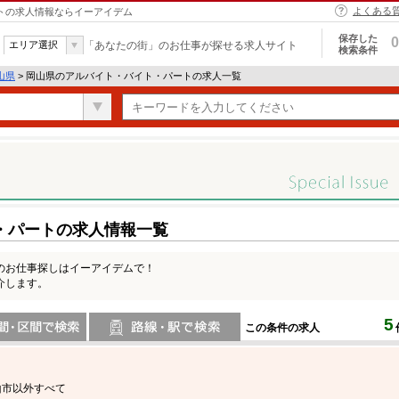
よくある
ートの求人情報ならイーアイデム
保存した
0
エリア選択
「あなたの街」のお仕事が探せる求人サイト
検索条件
山県
> 岡山県のアルバイト・バイト・パートの求人一覧
・パートの求人情報一覧
のお仕事探しはイーアイデムで！
介します。
5
この条件の求人
間で検索
路線・駅・駅で検索
山市以外すべて