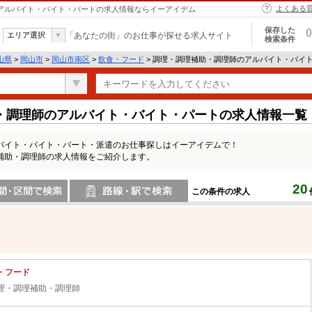
よくある
 アルバイト・バイト・パートの求人情報ならイーアイデム
保存した
0
エリア選択
「あなたの街」のお仕事が探せる求人サイト
検索条件
山県
>
岡山市
>
岡山市南区
>
飲食・フード
> 調理・調理補助・調理師のアルバイト・バイ
・調理師のアルバイト・バイト・パートの求人情報一覧
バイト・バイト・パート・派遣のお仕事探しはイーアイデムで！
補助・調理師の求人情報をご紹介します。
20
この条件の求人
間で検索
路線・駅・駅で検索
・フード
理・調理補助・調理師