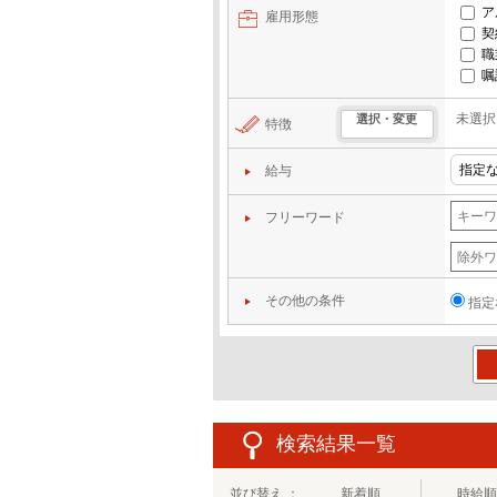
ア
雇用形態
契
職
嘱
未選択
選択・変更
特徴
給与
フリーワード
その他の条件
指定
この
検索結果一覧
並び替え ：
新着順
時給順