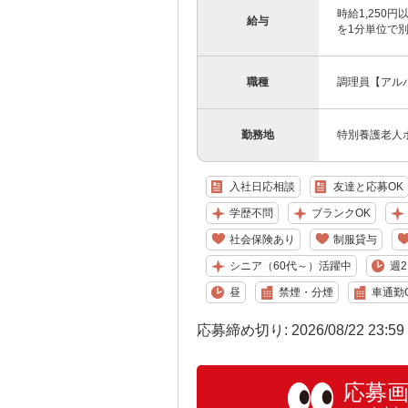
時給1,250
給与
を1分単位で
職種
調理員【アル
勤務地
特別養護老人ホ
入社日応相談
友達と応募OK
学歴不問
ブランクOK
社会保険あり
制服貸与
シニア（60代～）活躍中
週2
昼
禁煙・分煙
車通勤
応募締め切り: 2026/08/22 23:5
応募