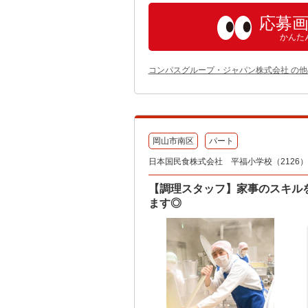
応募
かんた
コンパスグループ・ジャパン株式会社 の
岡山市南区
パート
日本国民食株式会社 平福小学校（2126）
【調理スタッフ】家事のスキル
ます◎