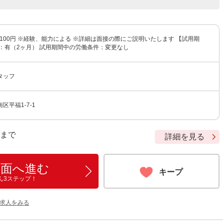
〜1,100円 ※経験、能力による ※詳細は面接の際にご説明いたします 【試用期
間：有（2ヶ月） 試用期間中の労働条件：変更なし
タッフ
区平福1-7-1
9 まで
詳細を見る
画面へ進む
キープ
ん3ステップ！
の求人をみる