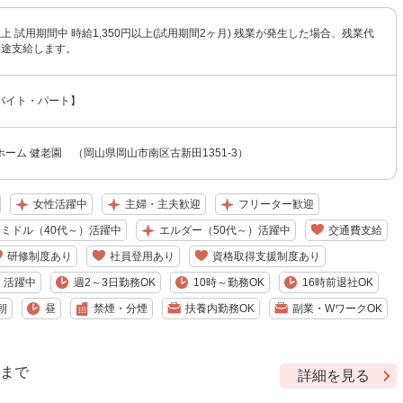
円以上 試用期間中 時給1,350円以上(試用期間2ヶ月) 残業が発生した場合、残業代
別途支給します。
バイト・パート】
ーム 健老園 （岡山県岡山市南区古新田1351-3）
女性活躍中
主婦・主夫歓迎
フリーター歓迎
ミドル（40代～）活躍中
エルダー（50代～）活躍中
交通費支給
研修制度あり
社員登用あり
資格取得支援制度あり
）活躍中
週2～3日勤務OK
10時～勤務OK
16時前退社OK
朝
昼
禁煙・分煙
扶養内勤務OK
副業・WワークOK
9 まで
詳細を見る