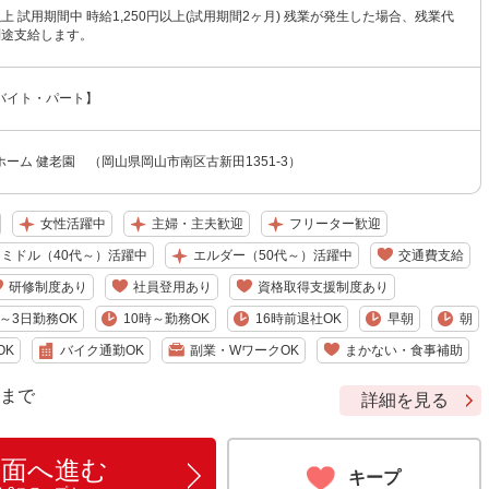
円以上 試用期間中 時給1,250円以上(試用期間2ヶ月) 残業が発生した場合、残業代
別途支給します。
バイト・パート】
ーム 健老園 （岡山県岡山市南区古新田1351-3）
女性活躍中
主婦・主夫歓迎
フリーター歓迎
ミドル（40代～）活躍中
エルダー（50代～）活躍中
交通費支給
研修制度あり
社員登用あり
資格取得支援制度あり
～3日勤務OK
10時～勤務OK
16時前退社OK
早朝
朝
OK
バイク通勤OK
副業・WワークOK
まかない・食事補助
9 まで
詳細を見る
画面へ進む
キープ