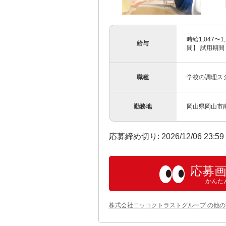
時給1,047
給与
間】 試用期
職種
学校の調理ス
勤務地
岡山県岡山市南
応募締め切り: 2026/12/06 23:5
応募
かんた
株式会社ニッコクトラストグループ の他