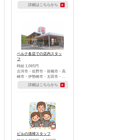
詳細はこちらから
ベルク各店での店内スタッ
フ
時給 1,065円
古河市・佐野市・前橋市・高
崎市・伊勢崎市・太田市・館
林市・藤岡市・大泉町・さい
詳細はこちらから
たま市北区・川越市・熊谷
市・行田市・秩父市・所沢
市・飯能市・東松山市・坂戸
市・鶴ケ島市・千葉市中央
区・市川市・松戸市・習志野
市・柏市・流山市・八千代
市・足立区・江戸川区・八王
子市・町田市
ビルの清掃スタッフ