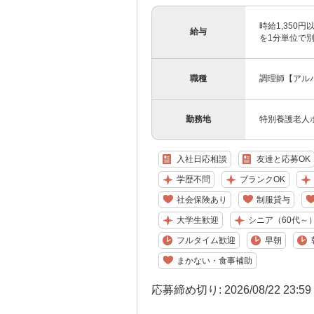
時給1,350
給与
を1分単位で
職種
調理師【アル
勤務地
特別養護老人ホ
入社日応相談
友達と応募OK
学歴不問
ブランクOK
社会保険あり
制服貸与
大学生歓迎
シニア（60代～
フルタイム歓迎
早朝
まかない・食事補助
応募締め切り: 2026/08/22 23:5