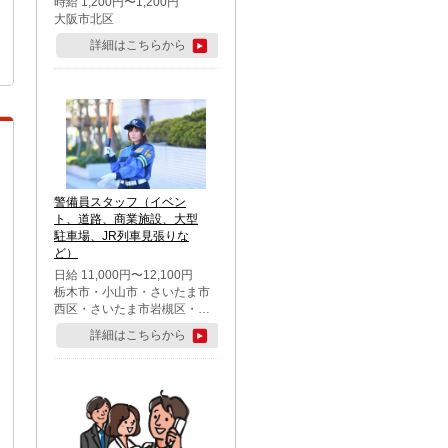
時給 1,200円〜1,200円
大阪市北区
詳細はこちらから
警備員スタッフ（イベン
ト、道路、商業施設、大型
駐車場、JR列車見張りな
ど）
日給 11,000円〜12,100円
栃木市・小山市・さいたま市
西区・さいたま市岩槻区・久
喜市・蓮田市
詳細はこちらから