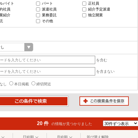
ルバイト
パート
正社員
約社員
派遣社員
紹介予定派遣
業紹介
業務委託
独立開業
託
その他
を含む
を含まない
なし
本日掲載
締切間近
この検索条件を保存
条件で検索
20 件
の情報が見つかりました
日給順
月給順
並び替え解除