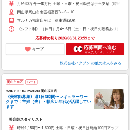
月給30万円〜40万円 土曜・日曜・祝日勤務は手当支給（時給換算1
岡山県岡山市南区福富西3－6－10
マルナカ福富店そば ※車通勤OK
《シフト制》 ［休日］月4〜6日（土・日・祝日の勤務あり） ［店舗
応募締め切り2026/08/31 23:59まで
応募画面へ進む
キープ
かんたん3ステップ！
株式会社ハクブン
の他の求人をみる
岡山市南区
パート
す
HAIR STUDIO IWASAKI 岡山福富店
《美容師募集》週1日3時間〜レギュラーワー
クまで！主婦（夫）・幅広い年代が活躍してい
ます
未
W
美容師スタイリスト
時給1,150円〜1,600円 土曜・日曜・祝日は時給100円アップ ※