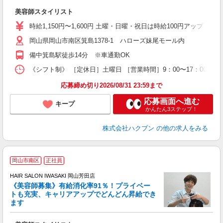
W
美容師スタイリスト
時給1,150円〜1,600円 土曜・日曜・祝日は時給100円アップ ※
岡山県岡山市南区箕島1378-1 ハローズ妹尾モール内
備中箕島駅徒歩14分 ※車通勤OK
《シフト制》 ［定休日］土曜日 ［営業時間］9：00〜17：00 【
応募締め切り2026/08/31 23:59まで
応募画面へ進む
キープ
かんたん3ステップ！
株式会社ハクブン
の他の求人をみる
岡山市南区
正社員
HAIR SALON IWASAKI 岡山芳田店
《美容師募集》有給消化率91％！プライベー
トも充実、キャリアアップでどんどん昇給でき
択
ます
昇