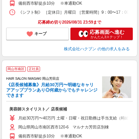
備前西市駅徒歩10分 ※車通勤OK
《シフト制》 ［定休日］月曜日 ［営業時間］9：00〜17：00 【
応募締め切り2026/08/31 23:59まで
応募画面へ進む
キープ
かんたん3ステップ！
株式会社ハクブン
の他の求人をみる
岡山市南区
正社員
ボ
HAIR SALON IWASAKI 岡山芳田店
《店長候補募集》月給30万円〜明確なキャリ
アアッププランあり◎何歳からでもチャレンジ
く
できます
年
昇
美容師スタイリスト／ 店長候補
月給30万円〜40万円 土曜・日曜・祝日勤務は手当支給（時給換算1
岡山県岡山市南区西市120-6 マルナカ芳田店別棟
備前西市駅徒歩10分 ※車通勤OK