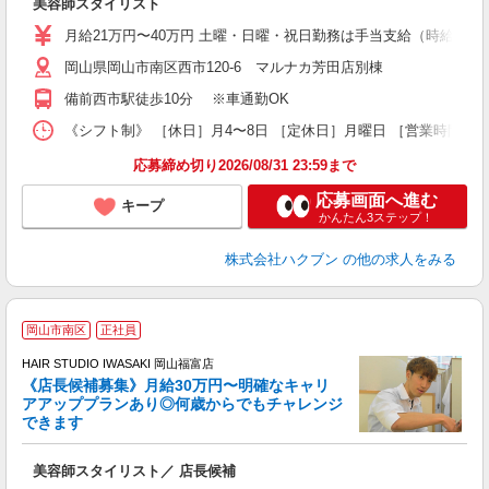
美容師スタイリスト
月給21万円〜40万円 土曜・日曜・祝日勤務は手当支給（時給換算1
岡山県岡山市南区西市120-6 マルナカ芳田店別棟
備前西市駅徒歩10分 ※車通勤OK
《シフト制》 ［休日］月4〜8日 ［定休日］月曜日 ［営業時間］9
応募締め切り2026/08/31 23:59まで
応募画面へ進む
キープ
かんたん3ステップ！
株式会社ハクブン
の他の求人をみる
岡山市南区
正社員
ボ
HAIR STUDIO IWASAKI 岡山福富店
《店長候補募集》月給30万円〜明確なキャリ
アアッププランあり◎何歳からでもチャレンジ
く
できます
年
昇
美容師スタイリスト／ 店長候補