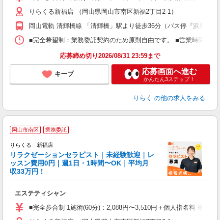
主
りらくる新福店 （岡山県岡山市南区新福2丁目2-1）
躍
額
岡山電軌 清輝橋線 「清輝橋」駅より徒歩36分（バス停『浜野西』
間
ス
■完全希望制：業務委託契約のため原則自由です。 ■営業時間帯（9
K.
応募締め切り2026/08/31 23:59まで
応募画面へ進む
キープ
かんたん3ステップ！
りらく
の他の求人をみる
岡山市南区
業務委託
りらくる 新福店
学
リラクゼーションセラピスト｜未経験歓迎｜レ
ッスン費用0円｜週1日・1時間〜OK｜平均月
収33万円！
目
エステティシャン
入
た
■完全歩合制 1施術(60分)：2,088円〜3,510円＋個人指名料 ※
主