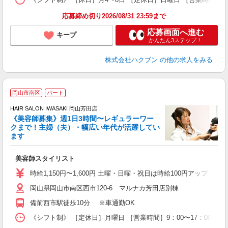
応募締め切り2026/08/31 23:59まで
応募画面へ進む
キープ
かんたん3ステップ！
株式会社ハクブン
の他の求人をみる
岡山市南区
パート
す
HAIR SALON IWASAKI 岡山芳田店
《美容師募集》週1日3時間〜レギュラーワー
クまで！主婦（夫）・幅広い年代が活躍してい
ます
未
W
美容師スタイリスト
時給1,150円〜1,600円 土曜・日曜・祝日は時給100円アップ ※
岡山県岡山市南区西市120-6 マルナカ芳田店別棟
備前西市駅徒歩10分 ※車通勤OK
《シフト制》 ［定休日］月曜日 ［営業時間］9：00〜17：00 【