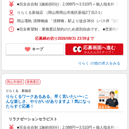
た
■完全歩合制 1施術(60分)：2,088円〜3,510円＋個人指名料 
主
りらくる新福店 （岡山県岡山市南区新福2丁目2-1）
躍
額
岡山電軌 清輝橋線 「清輝橋」駅より徒歩36分（バス停『浜野西』
間
ス
■完全希望制：業務委託契約のため原則自由です。 ■営業時間帯（9
K.
応募締め切り2026/08/31 23:59まで
応募画面へ進む
キープ
かんたん3ステップ！
りらく
の他の求人をみる
岡山市南区
業務委託
り
りらくる 新福店
た
りらくるワークあるある、早く言いたい〜♪こ
んな楽しさ、やりがいがありますよ！気になっ
ー
たらすぐ応募！
る
リラクゼーションセラピスト
入
た
■完全歩合制 1施術(60分)：2,088円〜3,510円＋個人指名料 ※