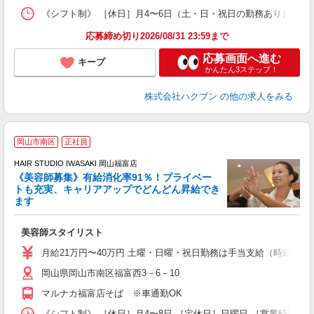
《シフト制》 ［休日］月4〜6日（土・日・祝日の勤務あり） ［店舗
応募締め切り2026/08/31 23:59まで
応募画面へ進む
キープ
かんたん3ステップ！
株式会社ハクブン
の他の求人をみる
岡山市南区
正社員
HAIR STUDIO IWASAKI 岡山福富店
《美容師募集》有給消化率91％！プライベー
トも充実、キャリアアップでどんどん昇給でき
択
ます
昇
美容師スタイリスト
月給21万円〜40万円 土曜・日曜・祝日勤務は手当支給（時給換算1
岡山県岡山市南区福富西3－6－10
マルナカ福富店そば ※車通勤OK
《シフト制》 ［休日］月4〜8日 ［定休日］日曜日 ［営業時間］1