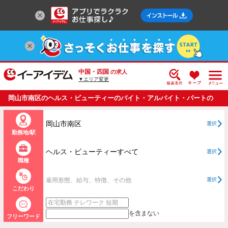
中国・四国
の求人
▼エリア変更
岡山市南区のヘルス・ビューティーのバイト・アルバイト・パートの
求人情報一覧
岡山市南区
選択
勤務地/駅
ヘルス・ビューティーすべて
選択
職種
雇用形態、給与、特徴、その他
選択
こだわり
を含まない
フリーワード