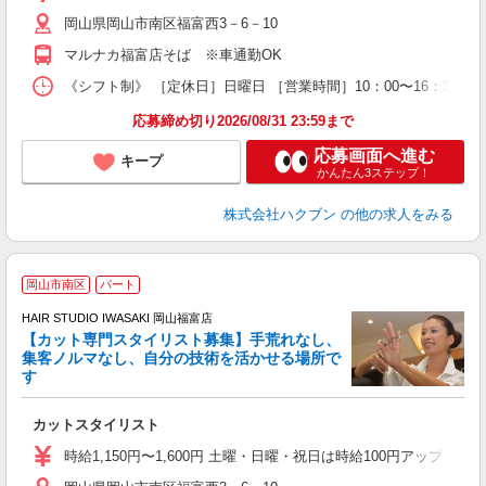
岡山県岡山市南区福富西3－6－10
マルナカ福富店そば ※車通勤OK
《シフト制》 ［定休日］日曜日 ［営業時間］10：00〜16：30 
応募締め切り2026/08/31 23:59まで
応募画面へ進む
キープ
かんたん3ステップ！
株式会社ハクブン
の他の求人をみる
岡山市南区
パート
HAIR STUDIO IWASAKI 岡山福富店
【カット専門スタイリスト募集】手荒れなし、
集客ノルマなし、自分の技術を活かせる場所で
る
す
未
W
カットスタイリスト
時給1,150円〜1,600円 土曜・日曜・祝日は時給100円アップ ※