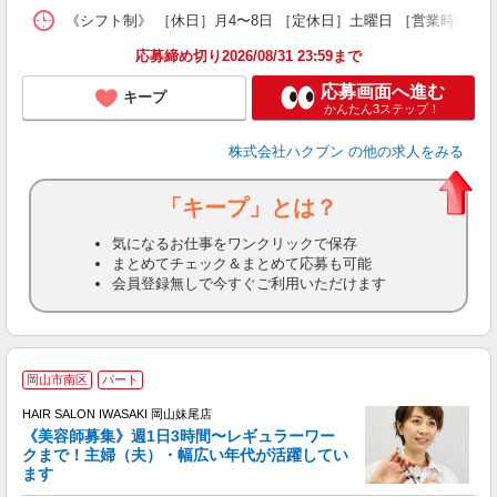
《シフト制》 ［休日］月4〜8日 ［定休日］土曜日 ［営業時間］9
応募締め切り2026/08/31 23:59まで
応募画面へ進む
キープ
かんたん3ステップ！
株式会社ハクブン
の他の求人をみる
「キープ」とは？
気になるお仕事をワンクリックで保存
まとめてチェック＆まとめて応募も可能
会員登録無しで今すぐご利用いただけます
岡山市南区
パート
す
HAIR SALON IWASAKI 岡山妹尾店
《美容師募集》週1日3時間〜レギュラーワー
クまで！主婦（夫）・幅広い年代が活躍してい
ます
未