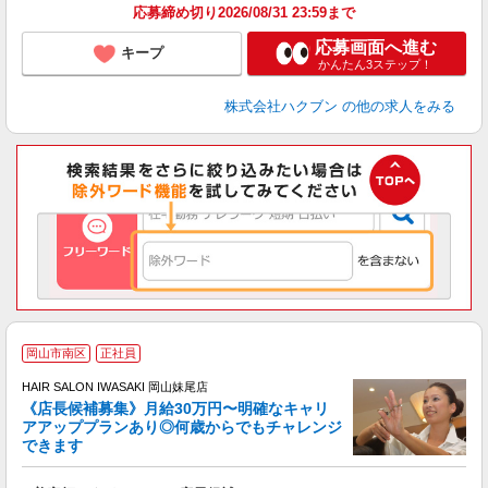
応募締め切り2026/08/31 23:59まで
応募画面へ進む
キープ
かんたん3ステップ！
株式会社ハクブン
の他の求人をみる
岡山市南区
正社員
ボ
HAIR SALON IWASAKI 岡山妹尾店
《店長候補募集》月給30万円〜明確なキャリ
アアッププランあり◎何歳からでもチャレンジ
く
できます
年
昇