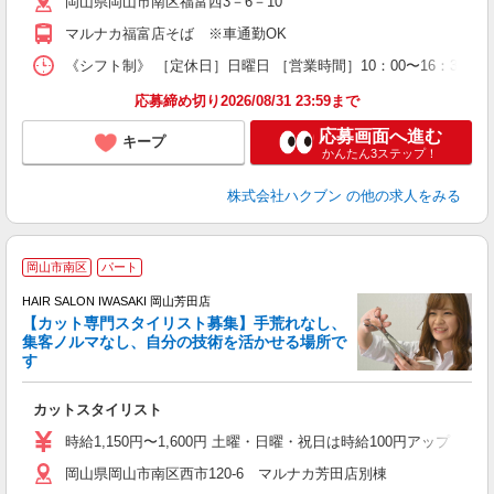
岡山県岡山市南区福富西3－6－10
マルナカ福富店そば ※車通勤OK
《シフト制》 ［定休日］日曜日 ［営業時間］10：00〜16：30 
応募締め切り2026/08/31 23:59まで
応募画面へ進む
キープ
かんたん3ステップ！
株式会社ハクブン
の他の求人をみる
岡山市南区
パート
HAIR SALON IWASAKI 岡山芳田店
【カット専門スタイリスト募集】手荒れなし、
集客ノルマなし、自分の技術を活かせる場所で
る
す
未
W
カットスタイリスト
時給1,150円〜1,600円 土曜・日曜・祝日は時給100円アップ ※
岡山県岡山市南区西市120-6 マルナカ芳田店別棟