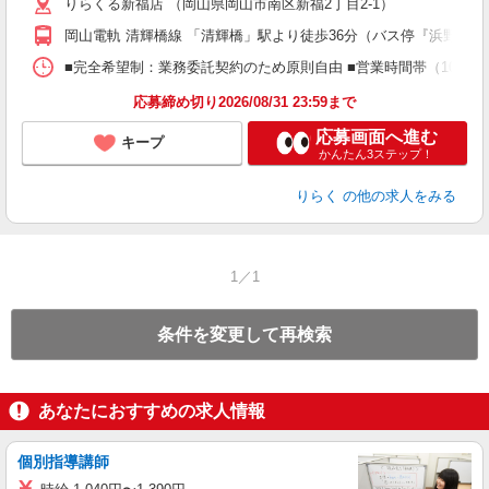
りらくる新福店 （岡山県岡山市南区新福2丁目2-1）
躍
額
岡山電軌 清輝橋線 「清輝橋」駅より徒歩36分（バス停『浜野西』
間
ス
■完全希望制：業務委託契約のため原則自由 ■営業時間帯（10:00
K.
応募締め切り2026/08/31 23:59まで
応募画面へ進む
キープ
かんたん3ステップ！
りらく
の他の求人をみる
1／1
条件を変更して再検索
あなたにおすすめの求人情報
個別指導講師