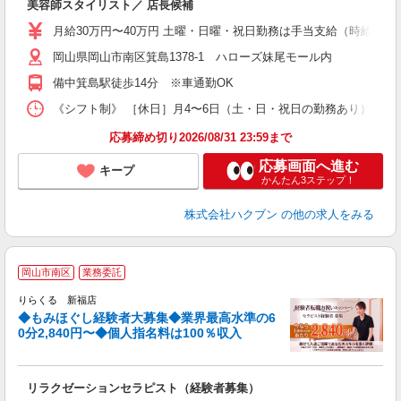
美容師スタイリスト／ 店長候補
月給30万円〜40万円 土曜・日曜・祝日勤務は手当支給（時給換算1
岡山県岡山市南区箕島1378-1 ハローズ妹尾モール内
備中箕島駅徒歩14分 ※車通勤OK
《シフト制》 ［休日］月4〜6日（土・日・祝日の勤務あり） ［店舗
応募締め切り2026/08/31 23:59まで
応募画面へ進む
キープ
かんたん3ステップ！
株式会社ハクブン
の他の求人をみる
◆
岡山市南区
業務委託
円
りらくる 新福店
◆もみほぐし経験者大募集◆業界最高水準の6
0分2,840円〜◆個人指名料は100％収入
に
間
リラクゼーションセラピスト（経験者募集）
入