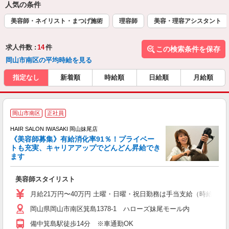
人気の条件
美容師・ネイリスト・まつげ施術
理容師
美容・理容アシスタント
求人件数 :
14
件
この検索条件を保存
岡山市南区の平均時給を見る
指定なし
新着順
時給順
日給順
月給順
岡山市南区
正社員
HAIR SALON IWASAKI 岡山妹尾店
《美容師募集》有給消化率91％！プライベー
トも充実、キャリアアップでどんどん昇給でき
択
ます
昇
美容師スタイリスト
月給21万円〜40万円 土曜・日曜・祝日勤務は手当支給（時給換算1
岡山県岡山市南区箕島1378-1 ハローズ妹尾モール内
備中箕島駅徒歩14分 ※車通勤OK