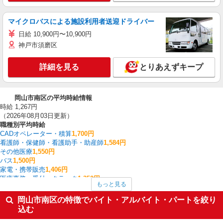
マイクロバスによる施設利用者送迎ドライバー
日給 10,900円〜10,900円
神戸市須磨区
詳細を見る
とりあえずキープ
岡山市南区の平均時給情報
時給 1,267円
（2026年08月03日更新）
職種別平均時給
CADオペレーター・積算
1,700円
看護師・保健師・看護助手・助産師
1,584円
その他医療
1,550円
バス
1,500円
家電・携帯販売
1,406円
医療事務・受付・クラーク
1,350円
もっと見る
その他介護・福祉
1,350円
介護職・ヘルパー
1,341円
岡山市南区の特徴でバイト・アルバイト・パートを絞り
フォークリフト
1,306円
込む
建設作業・施工
1,300円