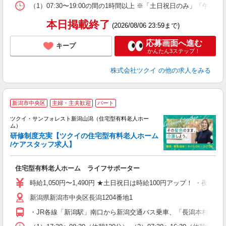
な
（1）07:30〜19:00の間の1時間以上 ※「土日祝日のみ」
髪
本日掲載終了
(2026/08/06 23:59まで)
応募画面へ進む
キープ
かんたん3ステップ！
株式会社ツクイ
の他の求人をみる
新潟市中央区
主婦・主夫歓迎
パート
ツクイ・サンフォレスト新潟山潟（住宅型有料老人ホー
ム）
研修制度充実【ツクイの住宅型有料老人ホーム
/ケアスタッフ求人】
各
住宅型有料老人ホーム ライフサポーター
入
り
時給1,050円〜1,490円 ★土日祝日は時給100円アップ！ ・夜勤手
リ
新潟県新潟市中央区長潟1204番地1
ー
O
・JR各線「新潟駅」南口から新潟交通バス乗車、「長潟本村」下
な