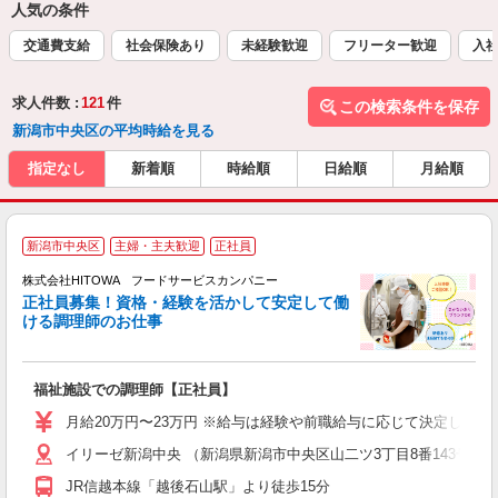
人気の条件
交通費支給
社会保険あり
未経験歓迎
フリーター歓迎
入
求人件数 :
121
件
この検索条件を保存
新潟市中央区の平均時給を見る
指定なし
新着順
時給順
日給順
月給順
新潟市中央区
主婦・主夫歓迎
正社員
務
株式会社HITOWA フードサービスカンパニー
正社員募集！資格・経験を活かして安定して働
ける調理師のお仕事
食
の
福祉施設での調理師【正社員】
早
O
月給20万円〜23万円 ※給与は経験や前職給与に応じて決定します。
O
イリーゼ新潟中央 （新潟県新潟市中央区山二ツ3丁目8番143号）
卒
ク
JR信越本線「越後石山駅」より徒歩15分
0