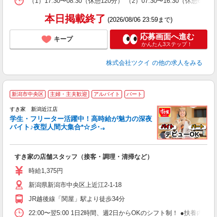
（1）17:30〜08:30（休憩120分） （2）07:30〜16:30
髪
本日掲載終了
(2026/08/06 23:59まで)
応募画面へ進む
キープ
かんたん3ステップ！
株式会社ツクイ
の他の求人をみる
新潟市中央区
主婦・主夫歓迎
アルバイト
パート
すき家 新潟近江店
学生・フリーター活躍中！高時給が魅力の深夜
バイト♪夜型人間大集合*☆彡･.｡
つ
すき家の店舗スタッフ（接客・調理・清掃など）
履
ミ
時給1,375円
～
新潟県新潟市中央区上近江2-1-18
勤
社
JR越後線「関屋」駅より徒歩34分
22:00〜翌5:00 1日2時間、週2日からOKのシフト制！ ●扶養内勤務