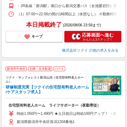
O
・JR各線「新潟駅」南口から新潟交通バス（女池愛宕行）乗車、「
な
（1）07:00〜22:00の間の1時間以上（休憩なし） ※勤務時間
髪
本日掲載終了
(2026/08/06 23:59まで)
応募画面へ進む
キープ
かんたん3ステップ！
株式会社ツクイ
の他の求人をみる
新潟市中央区
主婦・主夫歓迎
パート
ツクイ・サンフォレスト新潟山潟（住宅型有料老人ホー
ム）
研修制度充実【ツクイの住宅型有料老人ホーム
/ケアスタッフ求人】
各
住宅型有料老人ホーム ライフサポーター（夜勤専従）
入
り
時給1,050円〜1,490円 ★土日祝日は時給100円アップ！ ・夜勤手
リ
新潟県新潟市中央区長潟1204番地1
ー