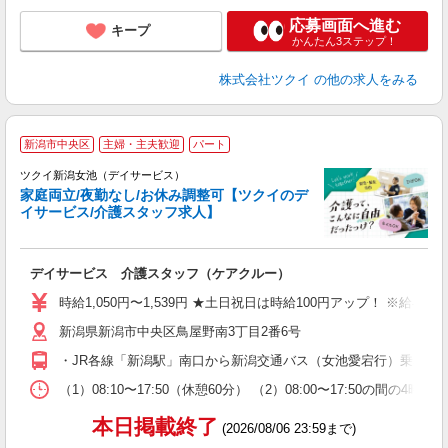
応募画面へ進む
キープ
かんたん3ステップ！
株式会社ツクイ
の他の求人をみる
新潟市中央区
主婦・主夫歓迎
パート
ツクイ新潟女池（デイサービス）
家庭両立/夜勤なし/お休み調整可【ツクイのデ
イサービス/介護スタッフ求人】
各
デイサービス 介護スタッフ（ケアクルー）
入
り
時給1,050円〜1,539円 ★土日祝日は時給100円アップ！ ※給
リ
新潟県新潟市中央区鳥屋野南3丁目2番6号
ー
O
・JR各線「新潟駅」南口から新潟交通バス（女池愛宕行）乗車、「
な
（1）08:10〜17:50（休憩60分） （2）08:00〜17:5
髪
本日掲載終了
(2026/08/06 23:59まで)