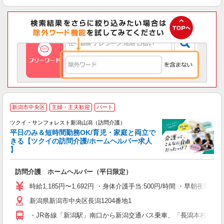
新潟市中央区
主婦・主夫歓迎
パート
ツクイ・サンフォレスト新潟山潟（訪問介護）
平日のみ＆短時間勤務OK/育児・家庭と両立で
きる【ツクイの訪問介護/ホームヘルパー求人
】
各
訪問介護 ホームヘルパー（平日限定）
入
り
時給1,185円〜1,692円 ・身体介護手当:500円/時間 ・早朝夜間
リ
新潟県新潟市中央区長潟1204番地1
ー
O
・JR各線「新潟駅」南口から新潟交通バス乗車、「長潟本村」下