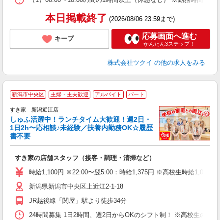
髪
本日掲載終了
(2026/08/06 23:59まで)
応募画面へ進む
キープ
かんたん3ステップ！
株式会社ツクイ
の他の求人をみる
≪
新潟市中央区
主婦・主夫歓迎
アルバイト
パート
すき家 新潟近江店
しゅふ活躍中！ランチタイム大歓迎！週2日・
安
1日2h〜応相談♪未経験／扶養内勤務OK☆履歴
書不要
の
すき家の店舗スタッフ（接客・調理・清掃など）
履
タ
時給1,100円 ※22:00〜翌5:00：時給1,375円 ※高校生時給1,050
（
新潟県新潟市中央区上近江2-1-18
夜
事
JR越後線「関屋」駅より徒歩34分
24時間募集 1日2時間、週2日からOKのシフト制！ ※高校生のシ