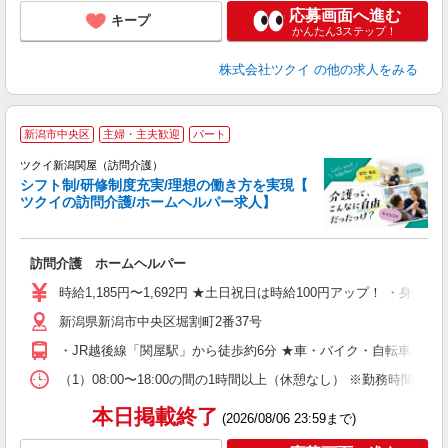
応募画面へ進む
キープ
かんたん3ステップ！
株式会社ツクイ
の他の求人をみる
新潟市中央区
主婦・主夫歓迎
パート
ツクイ新潟関屋（訪問介護）
シフト制/研修制度充実/理想の働き方を実現【
ツクイの訪問介護/ホームヘルパー求人】
各
訪問介護 ホームヘルパー
入
り
時給1,185円〜1,692円 ★土日祝日は時給100円アップ！ ・身体
リ
新潟県新潟市中央区堀割町2番37号
ー
O
・JR越後線「関屋駅」から徒歩約6分 ★車・バイク・自転車通勤
な
（1）08:00〜18:00の間の1時間以上（休憩なし） ※勤務時間
髪
本日掲載終了
(2026/08/06 23:59まで)