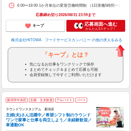
や
6:00〜19:00 1か月単位の変形労働時間制 （1日実働5時間〜12時間
賃
応募締め切り2026/08/31 23:59まで
応募画面へ進む
キープ
かんたん3ステップ！
株式会社HITOWA フードサービスカンパニー
の他の求人をみる
「キープ」とは？
気になるお仕事をワンクリックで保存
まとめてチェック＆まとめて応募も可能
会員登録無しで今すぐご利用いただけます
＼
新潟市中央区
主婦・主夫歓迎
アルバイト
パート
験
ラウンドワンスタジアム 新潟店
主婦(夫)さん活躍中／希望シフト制のラウンド
ワンで家事と仕事を両立しよう／未経験歓迎／
車通勤OK