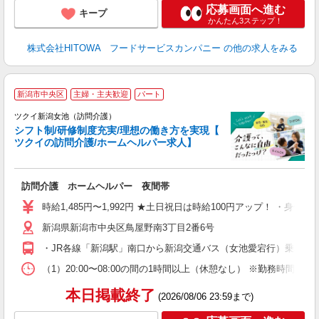
応募画面へ進む
キープ
かんたん3ステップ！
株式会社HITOWA フードサービスカンパニー
の他の求人をみる
新潟市中央区
主婦・主夫歓迎
パート
ツクイ新潟女池（訪問介護）
シフト制/研修制度充実/理想の働き方を実現【
ツクイの訪問介護/ホームヘルパー求人】
各
訪問介護 ホームヘルパー 夜間帯
入
り
時給1,485円〜1,992円 ★土日祝日は時給100円アップ！ ・身体
リ
新潟県新潟市中央区鳥屋野南3丁目2番6号
ー
O
・JR各線「新潟駅」南口から新潟交通バス（女池愛宕行）乗車、「
な
（1）20:00〜08:00の間の1時間以上（休憩なし） ※勤務時間
髪
本日掲載終了
(2026/08/06 23:59まで)