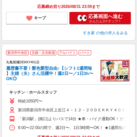
応募締め切り2026/08/31 23:59まで
応募画面へ進む
キープ
かんたん3ステップ！
すき家
の他の求人をみる
新潟市中央区
主婦・主夫歓迎
アルバイト
パート
丸亀製麺DEKKY401店
履歴書不要！髪色髪型自由♪【シフト1週間毎
】主婦（夫）さん活躍中！週2日〜／1日3h〜
OK◎
ル
キッチン・ホールスタッフ
入
者
時給1050円〜
不
新潟県新潟市中央区上近江４－１２－２０ＤＥＫＫＹ４０１－２
中
り
「新潟駅」(南口)よりバスで14分 ★車・バイク通勤OK！ガソ
h
タ
8:00〜22:00の間で、週2日〜、1日3時間〜OK！ ★1週
業