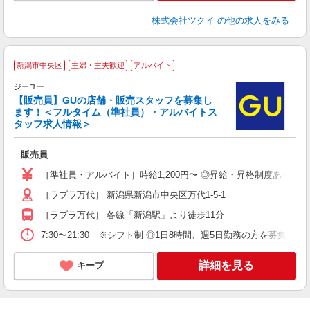
株式会社ツクイ
の他の求人をみる
新潟市中央区
主婦・主夫歓迎
アルバイト
ジーユー
【販売員】GUの店舗・販売スタッフを募集し
ます！＜フルタイム（準社員）・アルバイトス
か
タッフ求人情報＞
未
タ
販売員
O
社
［準社員・アルバイト］時給1,200円〜 ◎昇給・昇格制度あり 
［ラブラ万代］ 新潟県新潟市中央区万代1-5-1
［ラブラ万代］ 各線「新潟駅」より徒歩11分
7:30〜21:30 ※シフト制 ◎1日8時間、週5日勤務の方を募集し
詳細を見る
キープ