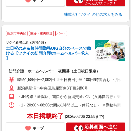
キープ
かんたん3ステップ！
株式会社ツクイ
の他の求人をみる
新潟市中央区
主婦・主夫歓迎
パート
ツクイ新潟女池（訪問介護）
土日祝のみ＆短時間勤務OK/自分のぺースで働
ける【ツクイの訪問介護/ホームヘルパー求人
】
各
訪問介護 ホームヘルパー 夜間帯（土日祝日限定）
入
り
時給1,585円〜2,092円 ※土日祝日手当:100円/時間含む ・身
リ
新潟県新潟市中央区鳥屋野南3丁目2番6号
ー
O
・JR各線「新潟駅」南口から新潟交通バス（女池愛宕行）乗車、「
な
（1）20:00〜08:00の間の1時間以上（休憩なし） ※勤務時間
髪
本日掲載終了
(2026/08/06 23:59まで)
応募画面へ進む
キープ