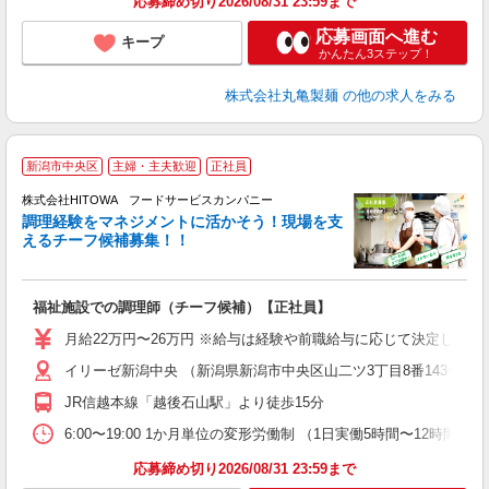
応募締め切り2026/08/31 23:59まで
応募画面へ進む
キープ
かんたん3ステップ！
株式会社丸亀製麺
の他の求人をみる
新潟市中央区
主婦・主夫歓迎
正社員
株式会社HITOWA フードサービスカンパニー
調理経験をマネジメントに活かそう！現場を支
えるチーフ候補募集！！
の
福祉施設での調理師（チーフ候補）【正社員】
早
O
月給22万円〜26万円 ※給与は経験や前職給与に応じて決定します。
O
イリーゼ新潟中央 （新潟県新潟市中央区山二ツ3丁目8番143号）
卒
ク
JR信越本線「越後石山駅」より徒歩15分
0
や
6:00〜19:00 1か月単位の変形労働制 （1日実働5時間〜12時間） シフト例
賃
応募締め切り2026/08/31 23:59まで