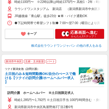
禁
時給1100円〜 ※22時以降は時給1375円〜 高校1・2年：時給105
服
ラウンドワンスタジアム 新潟店 （新潟県新潟市中央区美咲町2丁
JR越後線「青山駅」徒歩23分 ★車・バイク通勤OK
◆下記時間帯で希望シフト制◆ 7:00〜翌7:00（曜日により異なる） 
応募画面へ進む
キープ
かんたん3ステップ！
株式会社ラウンドワンジャパン
の他の求人をみる
新潟市中央区
主婦・主夫歓迎
パート
ツクイ新潟女池（訪問介護）
土日祝のみ＆短時間勤務OK/自分のぺースで働
ける【ツクイの訪問介護/ホームヘルパー求人
】
各
訪問介護 ホームヘルパー ※土日祝限定求人
入
り
時給1,285円〜1,792円 ※土日祝日手当:100円/時間含む ・身
リ
新潟県新潟市中央区鳥屋野南3丁目2番6号
ー