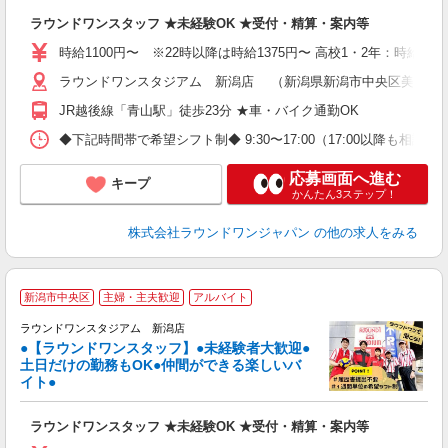
い
ラウンドワンスタッフ ★未経験OK ★受付・精算・案内等
主
O
時給1100円〜 ※22時以降は時給1375円〜 高校1・2年：時給105
割
ラウンドワンスタジアム 新潟店 （新潟県新潟市中央区美咲町2丁
JR越後線「青山駅」徒歩23分 ★車・バイク通勤OK
◆下記時間帯で希望シフト制◆ 9:30〜17:00（17:00以降も
応募画面へ進む
キープ
かんたん3ステップ！
株式会社ラウンドワンジャパン
の他の求人をみる
＼
新潟市中央区
主婦・主夫歓迎
アルバイト
大
ラ
ラウンドワンスタジアム 新潟店
●【ラウンドワンスタッフ】●未経験者大歓迎●
土日だけの勤務もOK●仲間ができる楽しいバ
ワ
イト●
s
高
ラウンドワンスタッフ ★未経験OK ★受付・精算・案内等
～