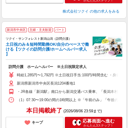
かんたん3ステップ！
株式会社ツクイ
の他の求人をみる
新潟市中央区
主婦・主夫歓迎
パート
ツクイ・サンフォレスト新潟山潟（訪問介護）
土日祝のみ＆短時間勤務OK/自分のぺースで働
ける【ツクイの訪問介護/ホームヘルパー求人
】
各
訪問介護 ホームヘルパー ※土日祝限定求人
入
り
時給1,285円〜1,792円 ※土日祝日手当:100円/時間含む ・身体
リ
新潟県新潟市中央区長潟1204番地1
ー
O
・JR各線「新潟駅」南口から新潟交通バス乗車、「長潟本村」下
な
（1）07:30〜19:00の間の1時間以上 ※「午前のみ」「午
髪
本日掲載終了
(2026/08/06 23:59まで)
応募画面へ進む
キープ
かんたん3ステップ！