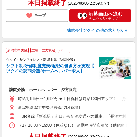
本日掲載終了
(2026/08/06 23:59まで)
応募画面へ進む
キープ
かんたん3ステップ！
株式会社ツクイ
の他の求人をみる
新潟市中央区
主婦・主夫歓迎
パート
ツクイ・サンフォレスト新潟山潟（訪問介護）
シフト制/研修制度充実/理想の働き方を実現【
ツクイの訪問介護/ホームヘルパー求人】
各
訪問介護 ホームヘルパー 夕方限定
入
り
時給1,185円〜1,692円 ★土日祝日は時給100円アップ！ ・身体
リ
新潟県新潟市中央区長潟1204番地1
ー
O
・JR各線「新潟駅」南口から新潟交通バス乗車、「長潟本村」下
な
（1）16:00〜19:00（休憩なし） ※勤務時間応相談（勤務終了時間
髪
本日掲載終了