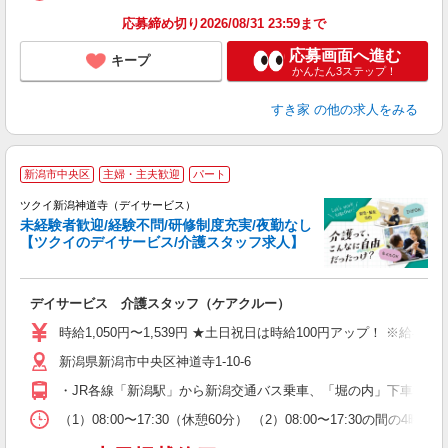
応募締め切り2026/08/31 23:59まで
応募画面へ進む
キープ
かんたん3ステップ！
すき家
の他の求人をみる
新潟市中央区
主婦・主夫歓迎
パート
ツクイ新潟神道寺（デイサービス）
未経験者歓迎/経験不問/研修制度充実/夜勤なし
【ツクイのデイサービス/介護スタッフ求人】
各
デイサービス 介護スタッフ（ケアクルー）
入
り
時給1,050円〜1,539円 ★土日祝日は時給100円アップ！ ※給
リ
新潟県新潟市中央区神道寺1-10-6
ー
O
・JR各線「新潟駅」から新潟交通バス乗車、「堀の内」下車徒歩
な
（1）08:00〜17:30（休憩60分） （2）08:00〜17:30の
髪