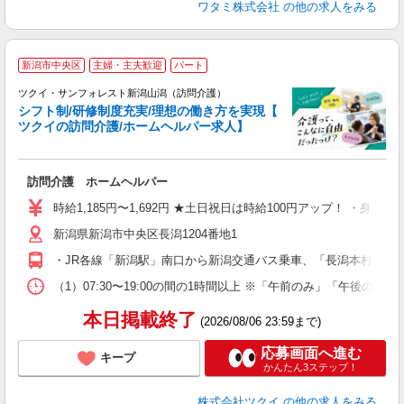
ワタミ株式会社
の他の求人をみる
新潟市中央区
主婦・主夫歓迎
パート
ツクイ・サンフォレスト新潟山潟（訪問介護）
シフト制/研修制度充実/理想の働き方を実現【
ツクイの訪問介護/ホームヘルパー求人】
各
訪問介護 ホームヘルパー
入
り
時給1,185円〜1,692円 ★土日祝日は時給100円アップ！ ・身体
リ
新潟県新潟市中央区長潟1204番地1
ー
O
・JR各線「新潟駅」南口から新潟交通バス乗車、「長潟本村」下
な
（1）07:30〜19:00の間の1時間以上 ※「午前のみ」「午
髪
本日掲載終了
(2026/08/06 23:59まで)
応募画面へ進む
キープ
かんたん3ステップ！
株式会社ツクイ
の他の求人をみる