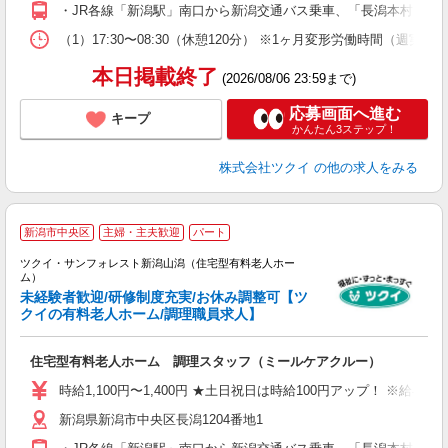
O
・JR各線「新潟駅」南口から新潟交通バス乗車、「長潟本村」下
な
（1）17:30〜08:30（休憩120分） ※1ヶ月変形労働時間（週実働
髪
本日掲載終了
(2026/08/06 23:59まで)
応募画面へ進む
キープ
かんたん3ステップ！
株式会社ツクイ
の他の求人をみる
新潟市中央区
主婦・主夫歓迎
パート
ツクイ・サンフォレスト新潟山潟（住宅型有料老人ホー
ム）
未経験者歓迎/研修制度充実/お休み調整可【ツ
クイの有料老人ホーム/調理職員求人】
各
住宅型有料老人ホーム 調理スタッフ（ミールケアクルー）
入
り
時給1,100円〜1,400円 ★土日祝日は時給100円アップ！ ※給
リ
新潟県新潟市中央区長潟1204番地1
ー
O