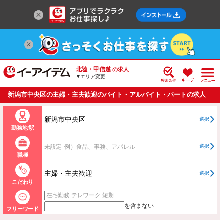
北陸・甲信越
の求人
▼エリア変更
新潟市中央区の主婦・主夫歓迎のバイト・アルバイト・パートの求人
情報一覧
新潟市中央区
選択
勤務地/駅
未設定
例）食品、事務、アパレル
選択
職種
主婦・主夫歓迎
選択
こだわり
を含まない
フリーワード