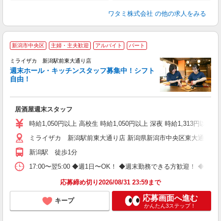
ワタミ株式会社
の他の求人をみる
新潟市中央区
主婦・主夫歓迎
アルバイト
パート
ミライザカ 新潟駅前東大通り店
週末ホール・キッチンスタッフ募集中！シフト
イ
自由！
履
勤
助
居酒屋週末スタッフ
時給1,050円以上 高校生 時給1,050円以上 深夜 時給1,313円以上 
ミライザカ 新潟駅前東大通り店 新潟県新潟市中央区東大通1-2-1
新潟駅 徒歩1分
17:00〜翌5:00 ◆週1日〜OK！ ◆週末勤務できる方歓迎！ 
応募締め切り2026/08/31 23:59まで
応募画面へ進む
キープ
かんたん3ステップ！