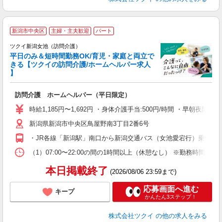
新潟市中央区
主婦・主夫歓迎
パート
ツクイ新潟女池（訪問介護）
平日のみ＆短時間勤務OK/育児・家庭と両立で
きる【ツクイの訪問介護/ホームヘルパー求人
】
各
訪問介護 ホームヘルパー（平日限定）
入
り
時給1,185円〜1,692円 ・身体介護手当:500円/時間 ・早朝夜
リ
新潟県新潟市中央区鳥屋野南3丁目2番6号
ー
O
・JR各線「新潟駅」南口から新潟交通バス（女池愛宕行）乗車、「
な
（1）07:00〜22:00の間の1時間以上（休憩なし） ※勤務時
髪
本日掲載終了
(2026/08/06 23:59まで)
応募画面へ進む
キープ
かんたん3ステップ！
株式会社ツクイ
の他の求人をみる