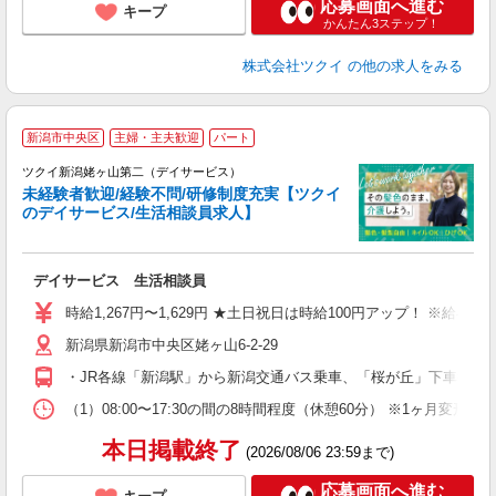
応募画面へ進む
キープ
かんたん3ステップ！
株式会社ツクイ
の他の求人をみる
新潟市中央区
主婦・主夫歓迎
パート
ツクイ新潟姥ヶ山第二（デイサービス）
未経験者歓迎/経験不問/研修制度充実【ツクイ
のデイサービス/生活相談員求人】
各
デイサービス 生活相談員
入
り
時給1,267円〜1,629円 ★土日祝日は時給100円アップ！ ※給
リ
新潟県新潟市中央区姥ヶ山6-2-29
ー
O
・JR各線「新潟駅」から新潟交通バス乗車、「桜が丘」下車徒歩約
な
（1）08:00〜17:30の間の8時間程度（休憩60分） ※1ヶ月変
髪
本日掲載終了
(2026/08/06 23:59まで)
応募画面へ進む