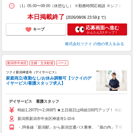
な
（1）05:00〜08:00（休憩なし） ※勤務時間応相談 ※シフト制
髪
本日掲載終了
(2026/08/06 23:59まで)
応募画面へ進む
キープ
かんたん3ステップ！
株式会社ツクイ
の他の求人をみる
新潟市中央区
主婦・主夫歓迎
パート
ツクイ新潟神道寺（デイサービス）
家庭両立/夜勤なし/お休み調整可【ツクイのデ
イサービス/看護スタッフ求人】
各
デイサービス 看護スタッフ
入
り
時給1,297円〜2,069円 ★土日祝日は時給100円アップ！ ※給
リ
新潟県新潟市中央区神道寺1-10-6
ー
O
・JR各線「新潟駅」から新潟交通バス乗車、「堀の内」下車徒歩