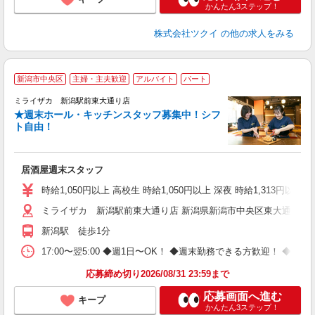
かんたん3ステップ！
株式会社ツクイ
の他の求人をみる
新潟市中央区
主婦・主夫歓迎
アルバイト
パート
ミライザカ 新潟駅前東大通り店
★週末ホール・キッチンスタッフ募集中！シフ
イ
ト自由！
履
勤
助
居酒屋週末スタッフ
時給1,050円以上 高校生 時給1,050円以上 深夜 時給1,313円以上 
ミライザカ 新潟駅前東大通り店 新潟県新潟市中央区東大通1-2-1
新潟駅 徒歩1分
17:00〜翌5:00 ◆週1日〜OK！ ◆週末勤務できる方歓迎！ 
応募締め切り2026/08/31 23:59まで
応募画面へ進む
キープ
かんたん3ステップ！