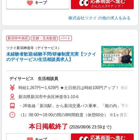
応募画面へ進む
キープ
かんたん3ステップ！
株式会社ツクイ
の他の求人をみる
新潟市中央区
主婦・主夫歓迎
パート
ツクイ新潟神道寺（デイサービス）
未経験者歓迎/経験不問/研修制度充実【ツクイ
のデイサービス/生活相談員求人】
各
デイサービス 生活相談員
入
り
時給1,267円〜1,629円 ★土日祝日は時給100円アップ！ ※給
リ
新潟県新潟市中央区神道寺1-10-6
ー
O
・JR各線「新潟駅」から新潟交通バス乗車、「堀の内」下車徒歩
な
（1）08:00〜18:00の間の8時間程度（休憩60分） ※1ヶ月変
髪
本日掲載終了
(2026/08/06 23:59まで)
応募画面へ進む
キープ