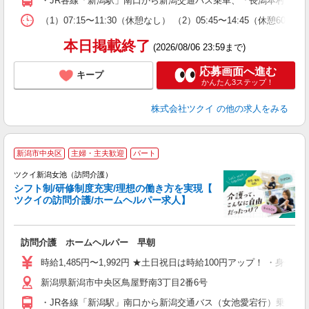
・JR各線「新潟駅」南口から新潟交通バス乗車、「長潟本村」下
な
（1）07:15〜11:30（休憩なし） （2）05:45〜14:45（
髪
本日掲載終了
(2026/08/06 23:59まで)
応募画面へ進む
キープ
かんたん3ステップ！
株式会社ツクイ
の他の求人をみる
新潟市中央区
主婦・主夫歓迎
パート
ツクイ新潟女池（訪問介護）
シフト制/研修制度充実/理想の働き方を実現【
ツクイの訪問介護/ホームヘルパー求人】
各
訪問介護 ホームヘルパー 早朝
入
り
時給1,485円〜1,992円 ★土日祝日は時給100円アップ！ ・身体
リ
新潟県新潟市中央区鳥屋野南3丁目2番6号
ー
O
・JR各線「新潟駅」南口から新潟交通バス（女池愛宕行）乗車、「