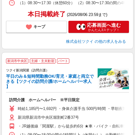
な
（1）08:30〜17:30（休憩60分） （2）08:30〜17:3
髪
本日掲載終了
(2026/08/06 23:59まで)
応募画面へ進む
キープ
かんたん3ステップ！
株式会社ツクイ
の他の求人をみる
新潟市中央区
主婦・主夫歓迎
パート
ツクイ新潟関屋（訪問介護）
平日のみ＆短時間勤務OK/育児・家庭と両立で
きる【ツクイの訪問介護/ホームヘルパー求人
】
各
訪問介護 ホームヘルパー ※平日限定
入
り
時給1,185円〜1,692円 ・身体介護手当:500円/時間 ・早朝夜
リ
新潟県新潟市中央区堀割町2番37号
ー
O
・JR越後線「関屋駅」から徒歩約6分 ★車・バイク・自転車通勤
な
（1）08:00〜18:00の間の1時間以上（休憩なし） ※勤務時間応