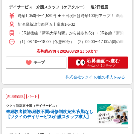
各
デイサービス 介護スタッフ（ケアクルー） 週2日程度
入
り
時給1,050円〜1,539円 ★土日祝日は時給100円アップ！ ※給
リ
新潟県新潟市西区五十嵐東1-6-32
ー
O
・JR越後線「新潟大学前駅」から徒歩約5分 ・JR各線「新潟駅
な
（1）08:10〜18:00（休憩60分） （2）09:00〜17:0
髪
応募締め切り2026/08/20 23:59まで
応募画面へ進む
キープ
かんたん3ステップ！
株式会社ツクイ
の他の求人をみる
新潟市西区
パート
ツクイ新潟五十嵐（デイサービス）
未経験者歓迎/経験不問/研修制度充実/夜勤なし
【ツクイのデイサービス/介護スタッフ求人】
各