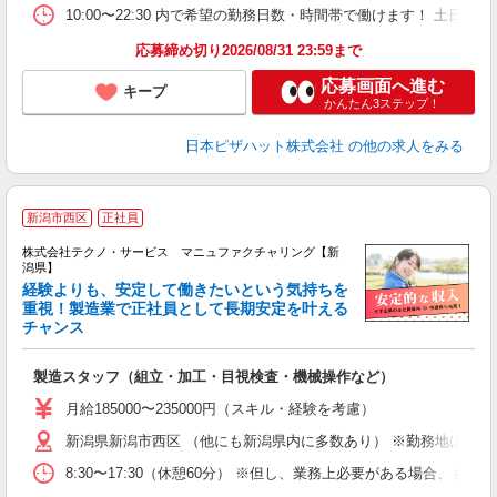
10:00〜22:30 内で希望の勤務日数・時間帯で働けます！ 土日祝
応募締め切り2026/08/31 23:59まで
応募画面へ進む
キープ
かんたん3ステップ！
日本ピザハット株式会社
の他の求人をみる
新潟市西区
正社員
株式会社テクノ・サービス マニュファクチャリング【新
潟県】
経験よりも、安定して働きたいという気持ちを
重視！製造業で正社員として長期安定を叶える
チャンス
く
入
製造スタッフ（組立・加工・目視検査・機械操作など）
未
あ
月給185000〜235000円（スキル・経験を考慮）
遣
新潟県新潟市西区 （他にも新潟県内に多数あり） ※勤務地はご希
8:30〜17:30（休憩60分） ※但し、業務上必要がある場合