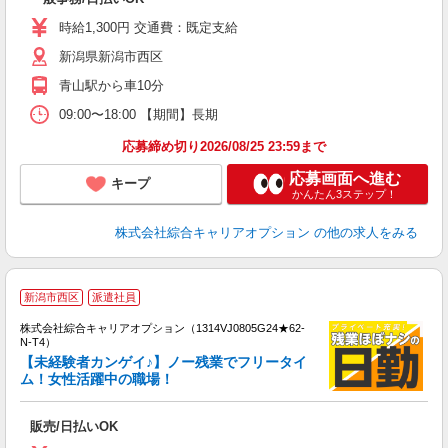
分
迎
時給1,300円 交通費：既定支給
～
新潟県新潟市西区
交
青山駅から車10分
09:00〜18:00 【期間】長期
応募締め切り2026/08/25 23:59まで
応募画面へ進む
キープ
かんたん3ステップ！
株式会社綜合キャリアオプション
の他の求人をみる
≪
新潟市西区
派遣社員
い
株式会社綜合キャリアオプション（1314VJ0805G24★62-
N-T4）
【未経験者カンゲイ♪】ノー残業でフリータイ
ム！女性活躍中の職場！
得
入
販売/日払いOK
払