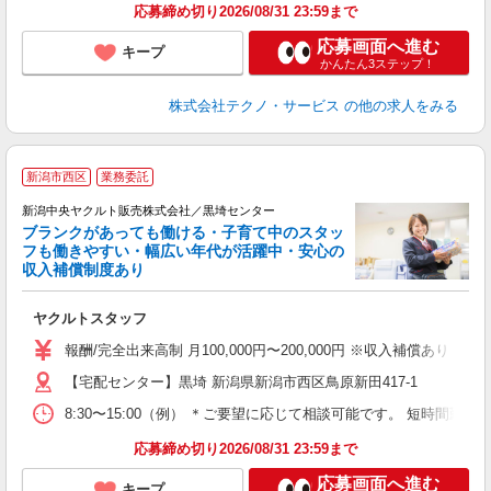
応募締め切り2026/08/31 23:59まで
応募画面へ進む
キープ
かんたん3ステップ！
株式会社テクノ・サービス
の他の求人をみる
P
新潟市西区
業務委託
新潟中央ヤクルト販売株式会社／黒埼センター
ブランクがあっても働ける・子育て中のスタッ
フも働きやすい・幅広い年代が活躍中・安心の
収入補償制度あり
て
ヤクルトスタッフ
未
報酬/完全出来高制 月100,000円〜200,000円 ※収入補償あ
車
【宅配センター】黒埼 新潟県新潟市西区鳥原新田417-1
8:30〜15:00（例） ＊ご要望に応じて相談可能です。 短時間勤
応募締め切り2026/08/31 23:59まで
応募画面へ進む
キープ