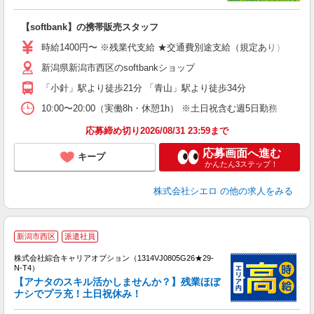
理
【softbank】の携帯販売スタッフ
即
時給1400円〜 ※残業代支給 ★交通費別途支給（規定あり） ゜+゜
あ
新潟県新潟市西区のsoftbankショップ
K
「小針」駅より徒歩21分 「青山」駅より徒歩34分
貸
10:00〜20:00（実働8h・休憩1h） ※土日祝含む週5日勤務
応募締め切り2026/08/31 23:59まで
応募画面へ進む
キープ
かんたん3ステップ！
株式会社シエロ
の他の求人をみる
≪
新潟市西区
派遣社員
い
株式会社綜合キャリアオプション（1314VJ0805G26★29-
N-T4）
【アナタのスキル活かしませんか？】残業ほぼ
ナシでプラ充！土日祝休み！
得