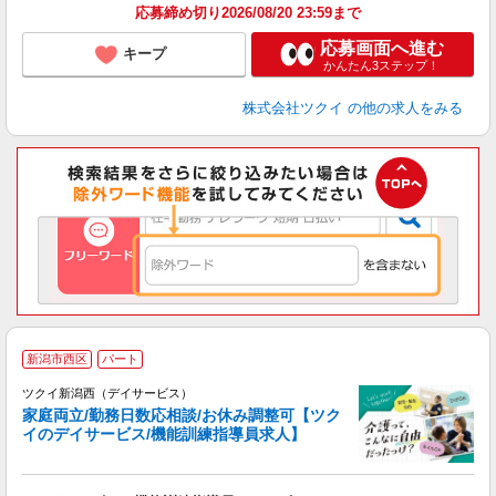
応募締め切り2026/08/20 23:59まで
応募画面へ進む
キープ
かんたん3ステップ！
株式会社ツクイ
の他の求人をみる
新潟市西区
パート
ツクイ新潟西（デイサービス）
家庭両立/勤務日数応相談/お休み調整可【ツク
イのデイサービス/機能訓練指導員求人】
各