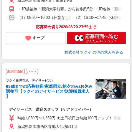
新潟県新潟市西区五十嵐東1-9-8
ー
O
・JR越後線「新潟大学前駅」から徒歩約5分 ・JR各線「新潟駅
な
（1）08:20〜10:00（休憩なし） （2）16:10〜17:45
髪
応募締め切り2026/08/20 23:59まで
応募画面へ進む
キープ
かんたん3ステップ！
株式会社ツクイ
の他の求人をみる
新潟市西区
パート
ツクイ新潟寺地（デイサービス）
69歳までの応募歓迎/家庭両立/朝夕のみ/お休み
調整可【ツクイのデイサービス/送迎職員求人
】
各
デイサービス 送迎スタッフ（ケアドライバー）
入
り
時給1,050円〜1,359円 ★土日祝日は時給100円アップ！ ※給
リ
新潟県新潟市西区寺地大仙坊511-3
ー