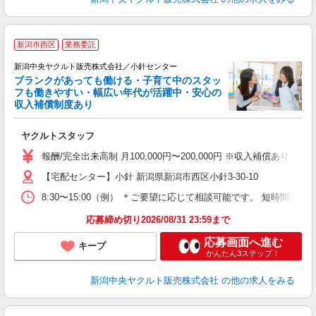
P
新潟市西区
業務委託
新潟中央ヤクルト販売株式会社／小針センター
ブランクがあっても働ける・子育て中のスタッ
フも働きやすい・幅広い年代が活躍中・安心の
収入補償制度あり
て
ヤクルトスタッフ
未
報酬/完全出来高制 月100,000円〜200,000円 ※収入補償あ
車
【宅配センター】小針 新潟県新潟市西区小針3-30-10
8:30〜15:00（例） ＊ご要望に応じて相談可能です。 短時間勤
応募締め切り2026/08/31 23:59まで
応募画面へ進む
キープ
かんたん3ステップ！
新潟中央ヤクルト販売株式会社
の他の求人をみる