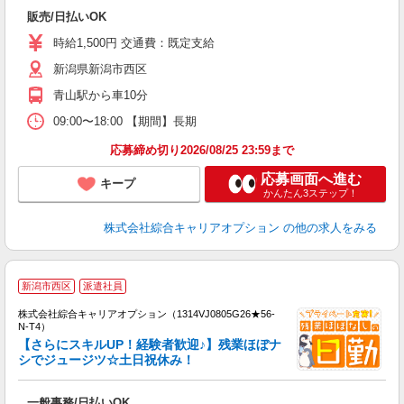
入
販売/日払いOK
分
迎
時給1,500円 交通費：既定支給
～
新潟県新潟市西区
の
青山駅から車10分
09:00〜18:00 【期間】長期
応募締め切り2026/08/25 23:59まで
応募画面へ進む
キープ
かんたん3ステップ！
株式会社綜合キャリアオプション
の他の求人をみる
≪
新潟市西区
派遣社員
い
株式会社綜合キャリアオプション（1314VJ0805G26★56-
N-T4）
【さらにスキルUP！経験者歓迎♪】残業ほぼナ
シでジュージツ☆土日祝休み！
得
入
一般事務/日払いOK