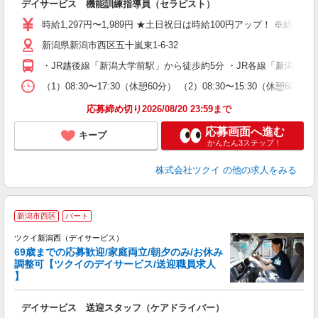
デイサービス 機能訓練指導員（セラピスト）
入
り
時給1,297円〜1,989円 ★土日祝日は時給100円アップ！ ※給
リ
新潟県新潟市西区五十嵐東1-6-32
ー
O
・JR越後線「新潟大学前駅」から徒歩約5分 ・JR各線「新潟駅
な
（1）08:30〜17:30（休憩60分） （2）08:30〜15:30（
髪
応募締め切り2026/08/20 23:59まで
応募画面へ進む
キープ
かんたん3ステップ！
株式会社ツクイ
の他の求人をみる
新潟市西区
パート
ツクイ新潟西（デイサービス）
69歳までの応募歓迎/家庭両立/朝夕のみ/お休み
調整可【ツクイのデイサービス/送迎職員求人
】
各
デイサービス 送迎スタッフ（ケアドライバー）
入