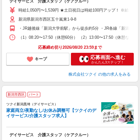
デイサービス 介護スタッフ（ケアクルー）
入
り
時給1,050円〜1,539円 ★土日祝日は時給100円アップ！ ※給
リ
新潟県新潟市西区五十嵐東1-9-8
ー
O
・JR越後線「新潟大学前駅」から徒歩約5分 ・JR各線「新潟駅
な
（1）08:20〜17:50（休憩60分） （2）13:00〜17:50
髪
応募締め切り2026/08/20 23:59まで
応募画面へ進む
キープ
かんたん3ステップ！
株式会社ツクイ
の他の求人をみる
新潟市西区
パート
ツクイ新潟黒埼（デイサービス）
家庭両立/夜勤なし/お休み調整可【ツクイのデ
イサービス/介護スタッフ求人】
各
デイサービス 介護スタッフ（ケアクルー）
入