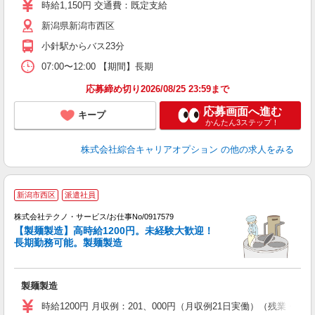
迎
時給1,150円 交通費：既定支給
代
新潟県新潟市西区
自
小針駅からバス23分
07:00〜12:00 【期間】長期
応募締め切り2026/08/25 23:59まで
応募画面へ進む
キープ
かんたん3ステップ！
株式会社綜合キャリアオプション
の他の求人をみる
新潟市西区
派遣社員
株式会社テクノ・サービス/お仕事No/0917579
【製麺製造】高時給1200円。未経験大歓迎！
代
長期勤務可能。製麺製造
す
製麺製造
履
高
時給1200円 月収例：201、000円（月収例21日実働）（残業