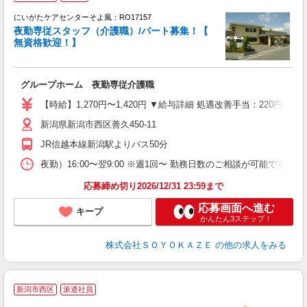
にいがたケアセンターそよ風：RO17157
夜勤専従スタッフ（介護職）/パート募集！【
無資格歓迎！】
す
入
グループホーム 夜勤専従介護職
中
り
【時給】1,270円〜1,420円 ▼給与詳細 処遇改善手当：220円/
ブ
新潟県新潟市西区善久450-11
げ
食
JR信越本線新潟駅よりバス50分
夜勤）16:00〜翌9:00 ※週1回〜 勤務日数のご相談が可能です。 
応募締め切り2026/12/31 23:59まで
応募画面へ進む
キープ
かんたん3ステップ！
株式会社ＳＯＹＯＫＡＺＥ
の他の求人をみる
新潟市西区
派遣社員