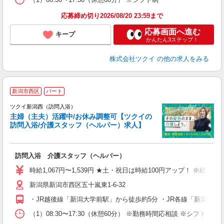
髪
応募締め切り2026/08/20 23:59まで
応募画面へ進む
キープ
かんたん3ステップ！
株式会社ツクイ
の他の求人をみる
新潟市西区
パート
ツクイ新潟西（訪問入浴）
主婦（主夫）活躍中/お休み調整可【ツクイの
訪問入浴/介護スタッフ（ヘルパー）求人】
各
訪問入浴 介護スタッフ（ヘルパー）
入
り
時給1,067円〜1,539円 ★土・祝日は時給100円アップ！ ※給
リ
新潟県新潟市西区五十嵐東1-6-32
ー
O
・JR越後線「新潟大学前駅」から徒歩約5分 ・JR各線「新潟駅
な
（1）08:30〜17:30（休憩60分） ※勤務時間応相談 ※シフト制
髪