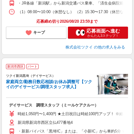
O
・JR各線「新潟駅」から新潟交通バス乗車、「済生会病院前」/「
な
（1）08:00〜10:00（休憩なし） （2）15:30〜17:30
髪
応募締め切り2026/08/20 23:59まで
応募画面へ進む
キープ
かんたん3ステップ！
株式会社ツクイ
の他の求人をみる
新潟市西区
パート
ツクイ新潟黒埼（デイサービス）
家庭両立/勤務日数応相談/お休み調整可【ツク
イのデイサービス/調理スタッフ求人】
各
デイサービス 調理スタッフ（ミールケアクルー）
入
り
時給1,050円〜1,400円 ★土日祝日は時給100円アップ！ ※給
リ
新潟県新潟市西区立仏477番地4
ー
O
・新新バイパス「黒埼IC」または、「小新IC」から車約5分 ★