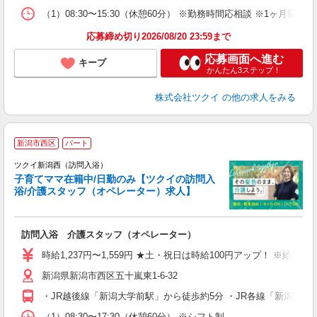
な
（1）08:30〜15:30（休憩60分） ※勤務時間応相談 ※1ヶ
髪
応募締め切り2026/08/20 23:59まで
応募画面へ進む
キープ
かんたん3ステップ！
株式会社ツクイ
の他の求人をみる
新潟市西区
パート
ツクイ新潟西（訪問入浴）
子育てママ在籍中/日勤のみ【ツクイの訪問入
浴/介護スタッフ（オペレーター）求人】
各
訪問入浴 介護スタッフ（オペレーター）
入
り
時給1,237円〜1,559円 ★土・祝日は時給100円アップ！ ※給
リ
新潟県新潟市西区五十嵐東1-6-32
ー
O
・JR越後線「新潟大学前駅」から徒歩約5分 ・JR各線「新潟駅
な
（1）08:30〜17:30（休憩60分） ※シフト制