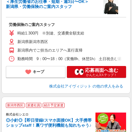
＜厚生労働省のお仕事・短期・週3日〜OK＞
新潟県・労働保険のご案内スタッフ
つ
未
～
労働保険のご案内スタッフ
時給1.300円 ※別途、交通費全額支給
新潟県新潟市西区
新潟県内でご担当のエリアへ直行直帰
勤務時間 9：00〜18：00（実働8h、休憩1h） 土日祝含む週
応募画面へ進む
キープ
かんたん3ステップ！
株式会社アイヴィジット
の他の求人をみる
★
新潟市西区
派遣社員
紹介予定派遣
♪
株式会社シエロ
◎小針◎【即日登録/スマホ面接OK】大手携帯
ショップstaff！裏ワザ便利機能も知れちゃう♪