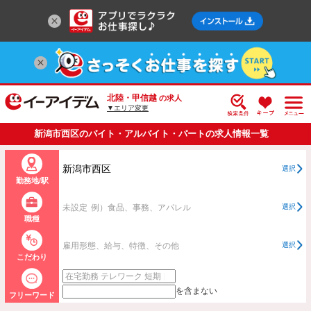
北陸・甲信越
の求人
▼エリア変更
新潟市西区のバイト・アルバイト・パートの求人情報一覧
新潟市西区
選択
勤務地/駅
未設定
例）食品、事務、アパレル
選択
職種
雇用形態、給与、特徴、その他
選択
こだわり
を含まない
フリーワード