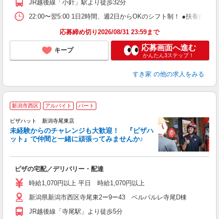
JR越後線「小針」駅より徒歩32分
22:00〜翌5:00 1日2時間、週2日からOKのシフト制！ ●扶養内勤務
応募締め切り2026/08/31 23:59まで
応募画面へ進む
キープ
かんたん3ステップ！
すき家
の他の求人をみる
新潟市西区
アルバイト
パート
ピザハット 新潟寺尾東店
未経験からのチャレンジも大歓迎！ 『ピザハ
ット』で仲間と一緒に頑張ってみませんか♪
続
ピザの宅配／デリバリー・配達
未
ア
時給1,070円以上 平日 時給1,070円以上
通
新潟県新潟市西区寺尾東2ー9ー43 ベルパルレ寺尾D棟
JR越後線「寺尾駅」より徒歩5分