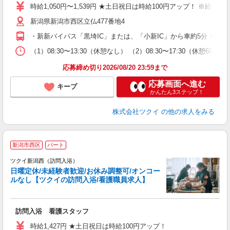
り
時給1,050円〜1,539円 ★土日祝日は時給100円アップ！ ※給
リ
新潟県新潟市西区立仏477番地4
ー
O
・新新バイパス「黒埼IC」または、「小新IC」から車約5分 ★
な
（1）08:30〜13:30（休憩なし） （2）08:30〜17:30（
髪
応募締め切り2026/08/20 23:59まで
応募画面へ進む
キープ
かんたん3ステップ！
株式会社ツクイ
の他の求人をみる
新潟市西区
パート
ツクイ新潟西（訪問入浴）
日曜定休/未経験者歓迎/お休み調整可/オンコー
ルなし【ツクイの訪問入浴/看護職員求人】
各
訪問入浴 看護スタッフ
入
り
時給1,427円 ★土日祝日は時給100円アップ！