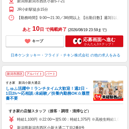
新潟県新潟市西区小新5-7-21
上
か
JR小針駅徒歩15分
【勤務時間】9:00〜21:30／3時間以上 【出勤日数】週3日以
10
あと
日
で掲載終了
(2026/08/19 23:59まで)
応募画面へ進む
キープ
かんたん3ステップ！
日本ケンタッキー・フライド・チキン株式会社
の他の求人をみる
≪
新潟市西区
アルバイト
パート
すき家 新潟小新大通店
しゅふ活躍中！ランチタイム大歓迎！週2日・
安
1日2h〜応相談♪未経験／扶養内勤務OK☆履歴
書不要
の
すき家の店舗スタッフ（接客・調理・清掃など）
履
タ
時給1,100円 ※22:00〜翌5:00：時給1,375円 ※高校生時給1,050
（
新潟県新潟市西区小新大通二丁目2番8号
夜