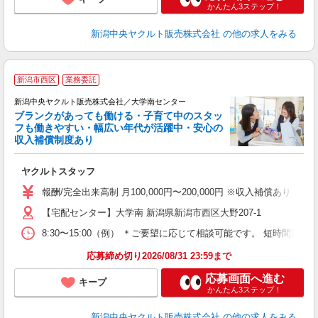
かんたん3ステップ！
新潟中央ヤクルト販売株式会社
の他の求人をみる
P
新潟市西区
業務委託
新潟中央ヤクルト販売株式会社／大学南センター
ブランクがあっても働ける・子育て中のスタッ
フも働きやすい・幅広い年代が活躍中・安心の
収入補償制度あり
て
ヤクルトスタッフ
未
報酬/完全出来高制 月100,000円〜200,000円 ※収入補償あ
車
【宅配センター】大学南 新潟県新潟市西区大野207-1
8:30〜15:00（例） ＊ご要望に応じて相談可能です。 短時間勤
応募締め切り2026/08/31 23:59まで
応募画面へ進む
キープ
かんたん3ステップ！
新潟中央ヤクルト販売株式会社
の他の求人をみる