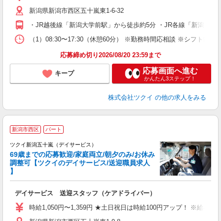
リ
新潟県新潟市西区五十嵐東1-6-32
ー
O
・JR越後線「新潟大学前駅」から徒歩約5分 ・JR各線「新潟駅
な
（1）08:30〜17:30（休憩60分） ※勤務時間応相談 ※シフト制
髪
応募締め切り2026/08/20 23:59まで
応募画面へ進む
キープ
かんたん3ステップ！
株式会社ツクイ
の他の求人をみる
新潟市西区
パート
ツクイ新潟五十嵐（デイサービス）
69歳までの応募歓迎/家庭両立/朝夕のみ/お休み
調整可【ツクイのデイサービス/送迎職員求人
】
各
デイサービス 送迎スタッフ（ケアドライバー）
入
り
時給1,050円〜1,359円 ★土日祝日は時給100円アップ！ ※給
リ