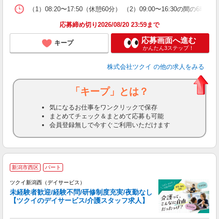
な
（1）08:20〜17:50（休憩60分） （2）09:00〜16:3
髪
応募締め切り2026/08/20 23:59まで
応募画面へ進む
キープ
かんたん3ステップ！
株式会社ツクイ
の他の求人をみる
「キープ」とは？
気になるお仕事をワンクリックで保存
まとめてチェック＆まとめて応募も可能
会員登録無しで今すぐご利用いただけます
新潟市西区
パート
ツクイ新潟西（デイサービス）
未経験者歓迎/経験不問/研修制度充実/夜勤なし
【ツクイのデイサービス/介護スタッフ求人】