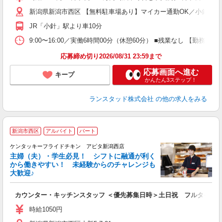
新潟県新潟市西区 【無料駐車場あり】マイカー通勤OK／小針駅か
JR「小針」駅より車10分
9:00〜16:00／実働6時間00分（休憩60分） ■残業なし 
応募締め切り2026/08/31 23:59まで
応募画面へ進む
キープ
かんたん3ステップ！
ランスタッド株式会社
の他の求人をみる
新潟市西区
アルバイト
パート
ケンタッキーフライドチキン アピタ新潟西店
主婦（夫）・学生必見！ シフトに融通が利く
から働きやすい！ 未経験からのチャレンジも
大歓迎♪
見
カウンター・キッチンスタッフ ＜優先募集日時＞土日祝 フルタイム
未
ダ
時給1050円
昇