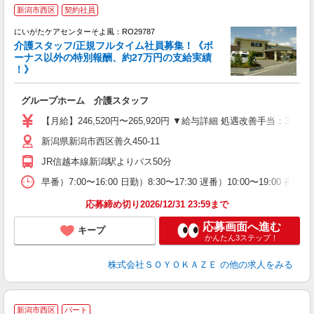
新潟市西区
契約社員
にいがたケアセンターそよ風：RO29787
介護スタッフ/正規フルタイム社員募集！《ボ
ーナス以外の特別報酬、約27万円の支給実績
！》
す
入
グループホーム 介護スタッフ
中
り
【月給】246,520円〜265,920円 ▼給与詳細 処遇改善手当：35
朝
新潟県新潟市西区善久450-11
K
り
JR信越本線新潟駅よりバス50分
早番）7:00〜16:00 日勤）8:30〜17:30 遅番）10:00〜19:00 
応募締め切り2026/12/31 23:59まで
応募画面へ進む
キープ
かんたん3ステップ！
株式会社ＳＯＹＯＫＡＺＥ
の他の求人をみる
新潟市西区
パート