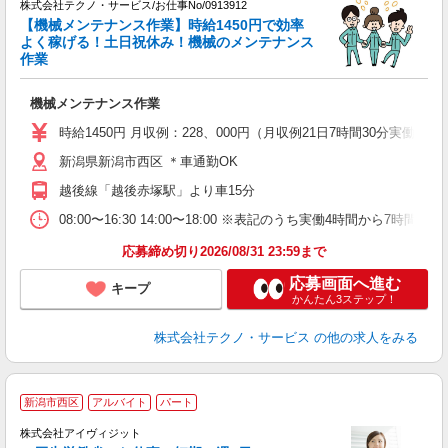
株式会社テクノ・サービス/お仕事No/0913912
【機械メンテナンス作業】時給1450円で効率
よく稼げる！土日祝休み！機械のメンテナンス
タ
作業
仕
機械メンテナンス作業
履
ラ
時給1450円 月収例：228、000円（月収例21日7時間30分実
新潟県新潟市西区 ＊車通勤OK
越後線「越後赤塚駅」より車15分
08:00〜16:30 14:00〜18:00 ※表記のうち実働4時間から
応募締め切り2026/08/31 23:59まで
応募画面へ進む
キープ
かんたん3ステップ！
株式会社テクノ・サービス
の他の求人をみる
新潟市西区
アルバイト
パート
株式会社アイヴィジット