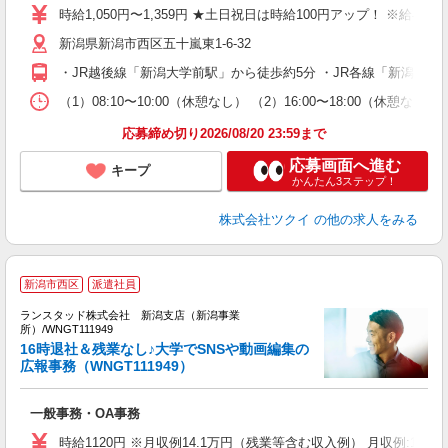
り
時給1,050円〜1,359円 ★土日祝日は時給100円アップ！ ※給
リ
新潟県新潟市西区五十嵐東1-6-32
ー
O
・JR越後線「新潟大学前駅」から徒歩約5分 ・JR各線「新潟駅
な
（1）08:10〜10:00（休憩なし） （2）16:00〜18:00
髪
応募締め切り2026/08/20 23:59まで
応募画面へ進む
キープ
かんたん3ステップ！
株式会社ツクイ
の他の求人をみる
新潟市西区
派遣社員
ランスタッド株式会社 新潟支店（新潟事業
所）/WNGT111949
業
16時退社＆残業なし♪大学でSNSや動画編集の
数
広報事務（WNGT111949）
未
一般事務・OA事務
時給1120円 ※月収例14.1万円（残業等含む収入例） 月収例:14