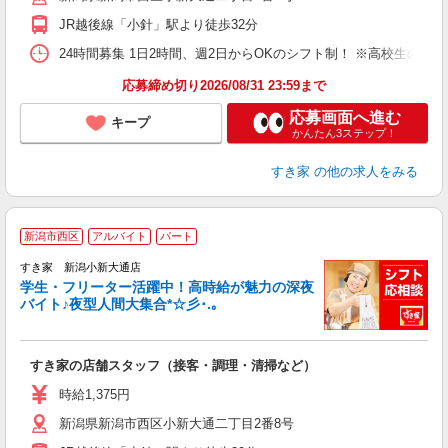
事
JR越後線「小針」駅より徒歩32分
24時間募集 1日2時間、週2日からOKのシフト制！ ※高校生のシ
応募締め切り2026/08/31 23:59まで
応募画面へ進む
キープ
かんたん3ステップ！
すき家
の他の求人をみる
新潟市西区
アルバイト
パート
すき家 新潟小新大通店
学生・フリーター活躍中！高時給が魅力の深夜
バイト♪夜型人間大集合*☆彡･.｡
つ
すき家の店舗スタッフ（接客・調理・清掃など）
履
ミ
時給1,375円
～
新潟県新潟市西区小新大通二丁目2番8号
勤
社