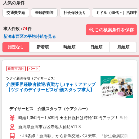
人気の条件
交通費支給
未経験歓迎
社会保険あり
ミドル（40代～）活躍中
求人件数 :
74
件
この検索条件を保存
新潟市西区の平均時給を見る
指定なし
新着順
時給順
日給順
月給順
新潟市西区
パート
ツクイ新潟寺地（デイサービス）
介護業界経験者歓迎/夜勤なし/キャリアアップ
【ツクイのデイサービス/介護スタッフ求人】
各
デイサービス 介護スタッフ（ケアクルー）
入
り
時給1,050円〜1,539円 ★土日祝日は時給100円アップ！ ※給
リ
新潟県新潟市西区寺地大仙坊511-3
ー
O
・JR各線「新潟駅」から新潟交通バス乗車、「済生会病院前」/「