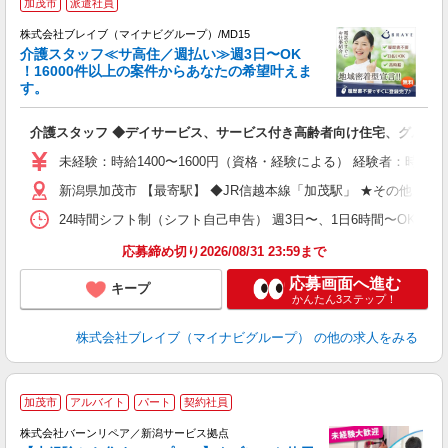
加茂市
派遣社員
株式会社ブレイブ（マイナビグループ）/MD15
介護スタッフ≪サ高住／週払い≫週3日〜OK
！16000件以上の案件からあなたの希望叶えま
す。
ト
介護スタッフ ◆デイサービス、サービス付き高齢者向け住宅、グルー
入
ー
未経験：時給1400〜1600円（資格・経験による） 経験者：時給1
代
新潟県加茂市 【最寄駅】 ◆JR信越本線「加茂駅」 ★その他、
O
24時間シフト制（シフト自己申告） 週3日〜、1日6時間〜OK 【勤務
応募締め切り2026/08/31 23:59まで
応募画面へ進む
キープ
かんたん3ステップ！
株式会社ブレイブ（マイナビグループ）
の他の求人をみる
＼
加茂市
アルバイト
パート
契約社員
v
株式会社バーンリペア／新潟サービス拠点
部