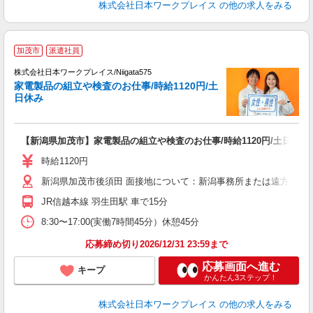
株式会社日本ワークプレイス
の他の求人をみる
■
加茂市
派遣社員
株式会社日本ワークプレイス/Niigata575
家電製品の組立や検査のお仕事/時給1120円/土
だ
日休み
有
【新潟県加茂市】家電製品の組立や検査のお仕事/時給1120円/土日休み
未
由
時給1120円
新潟県加茂市後須田 面接地について：新潟事務所または遠方の方はお
JR信越本線 羽生田駅 車で15分
8:30〜17:00(実働7時間45分）休憩45分
応募締め切り2026/12/31 23:59まで
応募画面へ進む
キープ
かんたん3ステップ！
株式会社日本ワークプレイス
の他の求人をみる