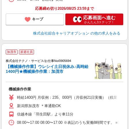
応募締め切り2026/08/25 23:59まで
応募画面へ進む
キープ
かんたん3ステップ！
株式会社綜合キャリアオプション
の他の求人をみる
加茂市
派遣社員
株式会社テクノ・サービス/お仕事No/0905694
【機械操作作業】ウレシイ土日祝休み♪高時給
ー
1400円★機械操作作業：加茂市
仕
機械操作作業
履
高
時給1400円 月収例：235、000円（月収例21日実働）（残業
新潟県加茂市 ＊車通勤OK
信越本線「羽生田駅」より車11分
08:00〜17:00 08:00〜17:00 ※表記のうち実働8時間です