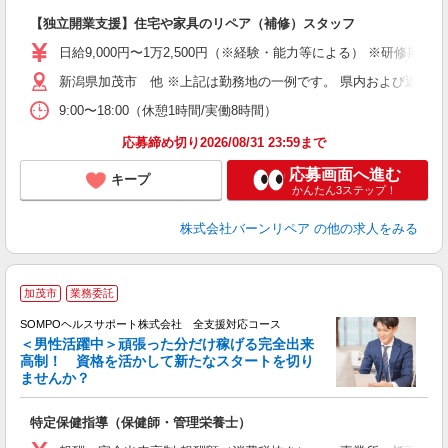
＜
【独立開業支援】住宅や家具のリペア（補修）スタッフ
未
日給9,000円〜1万2,500円（※経験・能力等による） ※研修期
新潟県加茂市 他 ※上記は勤務地の一例です。 県内および近隣
9:00〜18:00（休憩1時間/実働8時間）
応募締め切り2026/08/31 23:59まで
応募画面へ進む
キープ
かんたん3ステップ！
株式会社バーンリペア
の他の求人をみる
加茂市
業務委託
SOMPOヘルスサポート株式会社 全支援対応コース
＜男性活躍中＞頑張った分だけ稼げる完全出来
高制！ 資格を活かして新たなスタートを切り
ませんか？
支
特定保健指導（保健師・管理栄養士）