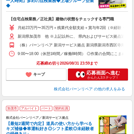
一人時間』多めの点検業務◆上場グループ企業
◆
働
未
【住宅点検業務／正社員】建物の状態をチェックする専門職
月給23万円〜35万円＋残業代全額支給＋賞与年2回（※経験・能力等によ
新潟県加茂市 他 ※上記以外に、 県内およびサービス拠点近郊での
（株）バーンリペア 新潟サービス拠点 新潟県新潟市西区寺尾台1-3-
9:00〜18:00（休憩1時間／稼働8時間） ◎作業の合間にこまめな
応募締め切り2026/08/31 23:59まで
応募画面へ進む
キープ
かんたん3ステップ！
株式会社バーンリペア
の他の求人をみる
＼
加茂市
アルバイト
パート
契約社員
株式会社バーンリペア／新潟サービス拠点
【最短2週間で内定】道具の使い方から学べる
キズ補修◆車運転好き◎シフト柔軟◎未経験者
の研修あり♪