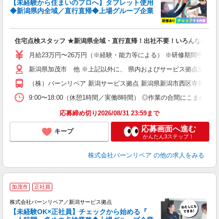
【未経験から住まいのプロへ】タブレット使用
◆新潟県内全域／直行直帰◆上場グループ企業
住
未
住宅点検スタッフ ★新潟県全域・直行直帰！出社不要！いろんな住宅
月給23万円〜26万円（※経験・能力等による） ※研修期間中も
新潟県加茂市 他 ※上記以外に、 県内およびサービス拠点近郊での
（株）バーンリペア 新潟サービス拠点 新潟県新潟市西区寺尾台1-
9:00〜18:00（休憩1時間／実働8時間） ◎作業の合間にこまめ
応募締め切り2026/08/31 23:59まで
応募画面へ進む
キープ
かんたん3ステップ！
株式会社バーンリペア
の他の求人をみる
＼
加茂市
正社員
株式会社バーンリペア／新潟サービス拠点
る
【未経験OK×正社員】チェックから始める『