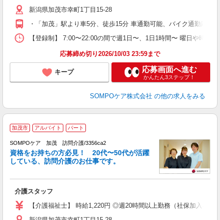
躍
新潟県加茂市幸町1丁目15-28
O
自
・「加茂」駅より車5分、徒歩15分 車通勤可能、バイク通勤応相談
修
【登録制】 7:00〜22:00の間で週1日〜、1日1時間〜 曜日や
応募締め切り2026/10/03 23:59まで
応募画面へ進む
キープ
かんたん3ステップ！
SOMPOケア株式会社
の他の求人をみる
加茂市
アルバイト
パート
SOMPOケア 加茂 訪問介護/3356ca2
ま
資格をお持ちの方必見！ 20代〜50代が活躍
している、訪問介護のお仕事です。
◆
介護スタッフ
未
ル
【介護福祉士】 時給1,220円 ◎週20時間以上勤務（社保加入者）の
煙
新潟県加茂市幸町1丁目15-28