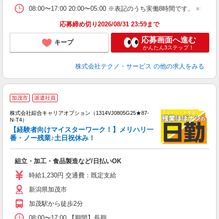
08:00〜17:00 20:00〜05:00 ※表記のうち実働8時間です
応募締め切り2026/08/31 23:59まで
応募画面へ進む
キープ
かんたん3ステップ！
株式会社テクノ・サービス
の他の求人をみる
≪
加茂市
派遣社員
い
株式会社綜合キャリアオプション（1314VJ0805G25★87-
N-T4）
【経験者向けマイスターワーク！】メリハリ一
番・ノー残業♪土日祝休み！
得
入
組立・加工・食品製造など/日払いOK
分
新
時給1,230円 交通費：既定支給
交
新潟県加茂市
加茂駅から徒歩2分
08:00〜17:00 【期間】長期