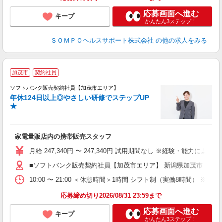
応募画面へ進む
キープ
かんたん3ステップ！
ＳＯＭＰＯヘルスサポート株式会社
の他の求人をみる
加茂市
契約社員
ソフトバンク販売契約社員【加茂市エリア】
年休124日以上◎やさしい研修でステップUP
で
★
ボ
ン
家電量販店内の携帯販売スタッフ
月給 247,340円 〜 247,340円 試用期間なし ※経験・能力による 
■ソフトバンク販売契約社員【加茂市エリア】 新潟県加茂市
10:00 〜 21:00 ＜休憩時間＞1時間 シフト制（実働8時間） 
応募締め切り2026/08/31 23:59まで
応募画面へ進む
キープ
かんたん3ステップ！