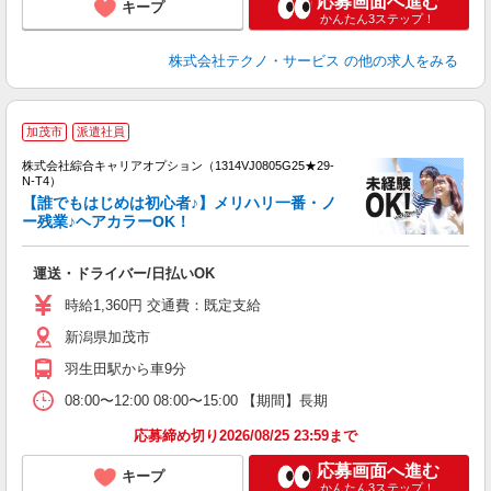
応募画面へ進む
キープ
かんたん3ステップ！
株式会社テクノ・サービス
の他の求人をみる
≪
加茂市
派遣社員
い
株式会社綜合キャリアオプション（1314VJ0805G25★29-
N-T4）
【誰でもはじめは初心者♪】メリハリ一番・ノ
ー残業♪ヘアカラーOK！
得
入
運送・ドライバー/日払いOK
分
フ
時給1,360円 交通費：既定支給
支
新潟県加茂市
羽生田駅から車9分
08:00〜12:00 08:00〜15:00 【期間】長期
応募締め切り2026/08/25 23:59まで
応募画面へ進む
キープ
かんたん3ステップ！