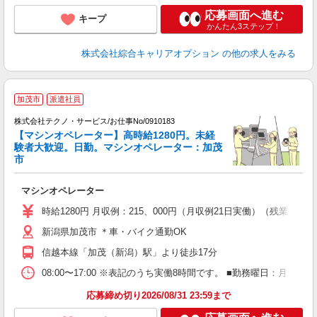
応募画面へ進む
キープ
かんたん3ステップ！
株式会社綜合キャリアオプション
の他の求人をみる
加茂市
派遣社員
株式会社テクノ・サービス/お仕事No/0910183
【マシンオペレーター】高時給1280円。未経
験者大歓迎。日勤。マシンオペレーター：加茂
す
市
ー
マシンオペレーター
履
高
時給1280円 月収例：215、000円（月収例21日実働）（残業
勤
新潟県加茂市 ＊車・バイク通勤OK
信越本線「加茂（新潟）駅」より徒歩17分
08:00〜17:00 ※表記のうち実働8時間です。 ■勤務曜日：月
応募締め切り2026/08/31 23:59まで