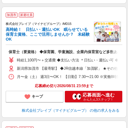
加茂市
派遣社員
株式会社ブレイブ（マイナビグループ）/MD15
高時給！ 日払い・週払いOK 眠らせている
保育士資格、ここで活用しませんか？ 未経験
OK
■
N
保育士（要資格） ◆保育園、学童施設、企業内保育室など多数あり
フ
シ
時給1,100円〜＋交通費 ◆支払い方法 ＊日払い・週払い可 ◆交
新潟県加茂市 【最寄駅】 ◆JR信越本線「加茂駅」 ★その他、
月〜金（土） 週3日〜OK！ 【日勤】7:30〜21:00 ※実働8時間
応募締め切り2026/08/31 23:59まで
応募画面へ進む
キープ
かんたん3ステップ！
株式会社ブレイブ（マイナビグループ）
の他の求人をみる