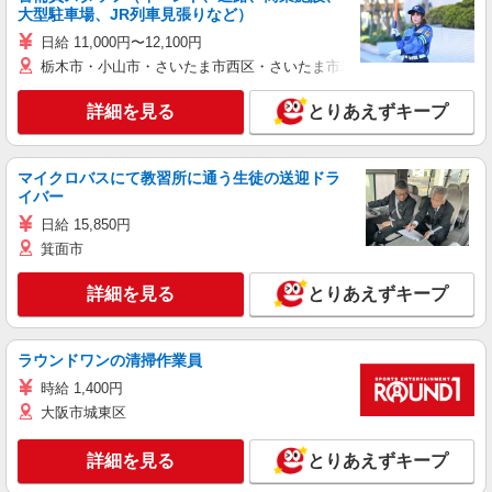
大型駐車場、JR列車見張りなど）
日給 11,000円〜12,100円
栃木市・小山市・さいたま市西区・さいたま市岩槻区・久喜市・蓮田
詳細を見る
とりあえずキープ
マイクロバスにて教習所に通う生徒の送迎ドラ
イバー
日給 15,850円
箕面市
詳細を見る
とりあえずキープ
ラウンドワンの清掃作業員
時給 1,400円
大阪市城東区
詳細を見る
とりあえずキープ