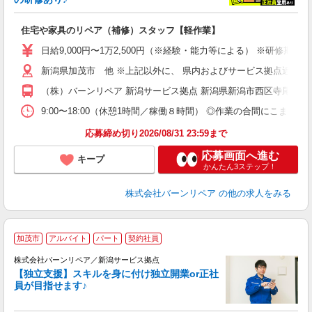
ピ
未
住宅や家具のリペア（補修）スタッフ【軽作業】
日給9,000円〜1万2,500円（※経験・能力等による） ※研
新潟県加茂市 他 ※上記以外に、 県内およびサービス拠点近郊での
（株）バーンリペア 新潟サービス拠点 新潟県新潟市西区寺尾台1-3-
9:00〜18:00（休憩1時間／稼働８時間） ◎作業の合間にこまめな
応募締め切り2026/08/31 23:59まで
応募画面へ進む
キープ
かんたん3ステップ！
株式会社バーンリペア
の他の求人をみる
加茂市
アルバイト
パート
契約社員
株式会社バーンリペア／新潟サービス拠点
【独立支援】スキルを身に付け独立開業or正社
員が目指せます♪