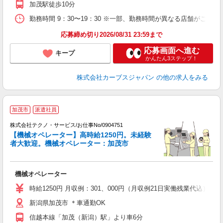
加茂駅徒歩10分
勤務時間 9：30〜19：30 ※一部、勤務時間が異なる店舗がございま
応募締め切り2026/08/31 23:59まで
応募画面へ進む
キープ
かんたん3ステップ！
株式会社カーブスジャパン
の他の求人をみる
加茂市
派遣社員
お
株式会社テクノ・サービス/お仕事No/0904751
【機械オペレーター】高時給1250円。未経験
者大歓迎。機械オペレーター：加茂市
ト
か
機械オペレーター
履
高
時給1250円 月収例：301、000円（月収例21日実働残業代込
新潟県加茂市 ＊車通勤OK
信越本線「加茂（新潟）駅」より車6分