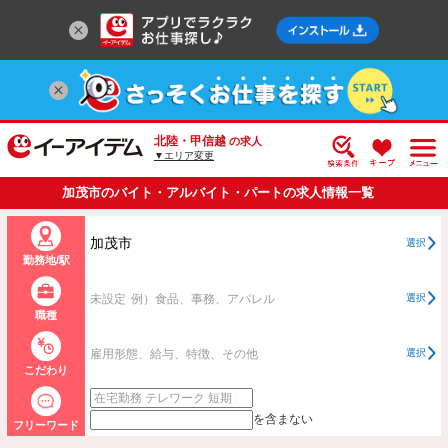
北陸・甲信越
の求人
▼エリア変更
加茂市のバイト・アルバイト・パートの求人情報一覧
加茂市
選択
勤務地/駅
未設定
例）食品、事務、アパレル
選択
職種
雇用形態、給与、特徴、その他
選択
こだわり
を含まない
フリーワード