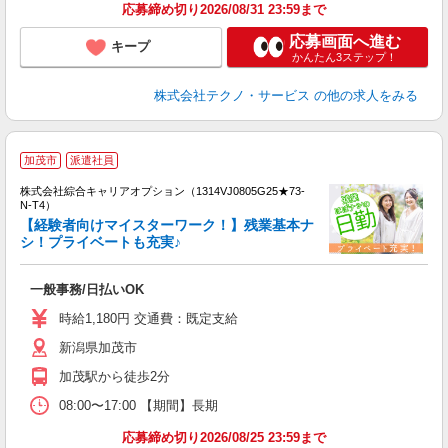
応募締め切り2026/08/31 23:59まで
応募画面へ進む
キープ
かんたん3ステップ！
株式会社テクノ・サービス
の他の求人をみる
≪
加茂市
派遣社員
い
株式会社綜合キャリアオプション（1314VJ0805G25★73-
N-T4）
【経験者向けマイスターワーク！】残業基本ナ
シ！プライベートも充実♪
得
入
一般事務/日払いOK
分
迎
時給1,180円 交通費：既定支給
代
新潟県加茂市
制
加茂駅から徒歩2分
08:00〜17:00 【期間】長期
応募締め切り2026/08/25 23:59まで