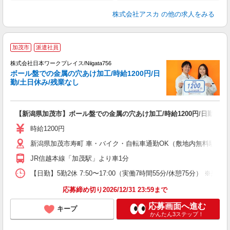
株式会社アスカ
の他の求人をみる
■
加茂市
派遣社員
株式会社日本ワークプレイス/Niigata756
ボール盤での金属の穴あけ加工/時給1200円/日
だ
勤/土日休み/残業なし
有
【新潟県加茂市】ボール盤での金属の穴あけ加工/時給1200円/日勤/土日
即
中
時給1200円
服
新潟県加茂市寿町 車・バイク・自転車通勤OK（敷地内無料駐車場有
ぼ
JR信越本線「加茂駅」より車1分
【日勤】5勤2休 7:50〜17:00（実働7時間55分/休憩75分） ※残業
応募締め切り2026/12/31 23:59まで
応募画面へ進む
キープ
かんたん3ステップ！