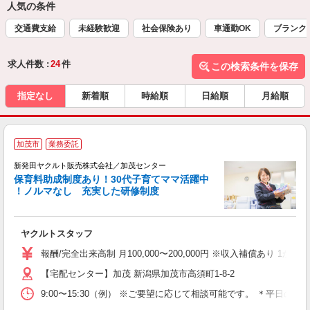
人気の条件
交通費支給
未経験歓迎
社会保険あり
車通勤OK
ブランク
求人件数 :
24
件
この検索条件を保存
指定なし
新着順
時給順
日給順
月給順
P
加茂市
業務委託
4
新発田ヤクルト販売株式会社／加茂センター
保育料助成制度あり！30代子育てママ活躍中
！ノルマなし 充実した研修制度
る
分
ヤクルトスタッフ
未
報酬/完全出来高制 月100,000〜200,000円 ※収入補償
車
【宅配センター】加茂 新潟県加茂市高須町1-8-2
9:00〜15:30（例） ※ご要望に応じて相談可能です。 ＊平日の