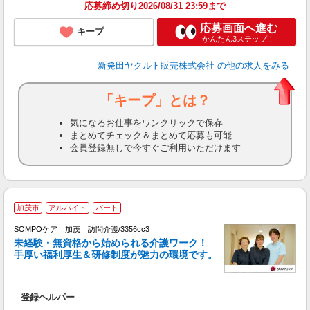
応募締め切り2026/08/31 23:59まで
応募画面へ進む
キープ
かんたん3ステップ！
新発田ヤクルト販売株式会社
の他の求人をみる
「キープ」とは？
気になるお仕事をワンクリックで保存
まとめてチェック＆まとめて応募も可能
会員登録無しで今すぐご利用いただけます
加茂市
アルバイト
パート
SOMPOケア 加茂 訪問介護/3356cc3
未経験・無資格から始められる介護ワーク！
手厚い福利厚生＆研修制度が魅力の環境です。
す
登録ヘルパー
未