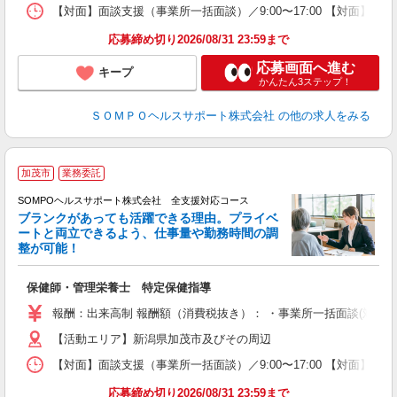
【対面】面談支援（事業所一括面談）／9:00〜17:00 【対面】面
応募締め切り2026/08/31 23:59まで
応募画面へ進む
キープ
かんたん3ステップ！
ＳＯＭＰＯヘルスサポート株式会社
の他の求人をみる
加茂市
業務委託
SOMPOヘルスサポート株式会社 全支援対応コース
ブランクがあっても活躍できる理由。プライベ
ートと両立できるよう、仕事量や勤務時間の調
整が可能！
支
保健師・管理栄養士 特定保健指導
報酬：出来高制 報酬額（消費税抜き）： ・事業所一括面談(対面) 1日：
【活動エリア】新潟県加茂市及びその周辺
【対面】面談支援（事業所一括面談）／9:00〜17:00 【対面】面
応募締め切り2026/08/31 23:59まで