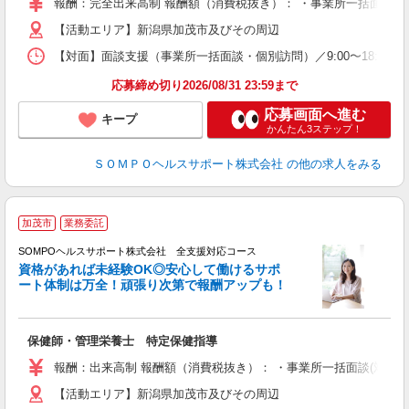
報酬：完全出来高制 報酬額（消費税抜き）： ・事業所一括面談(対面) 
【活動エリア】新潟県加茂市及びその周辺
【対面】面談支援（事業所一括面談・個別訪問）／9:00〜18:00の
応募締め切り2026/08/31 23:59まで
応募画面へ進む
キープ
かんたん3ステップ！
ＳＯＭＰＯヘルスサポート株式会社
の他の求人をみる
加茂市
業務委託
SOMPOヘルスサポート株式会社 全支援対応コース
資格があれば未経験OK◎安心して働けるサポ
ート体制は万全！頑張り次第で報酬アップも！
支
保健師・管理栄養士 特定保健指導
報酬：出来高制 報酬額（消費税抜き）： ・事業所一括面談(対面) 1日：
【活動エリア】新潟県加茂市及びその周辺