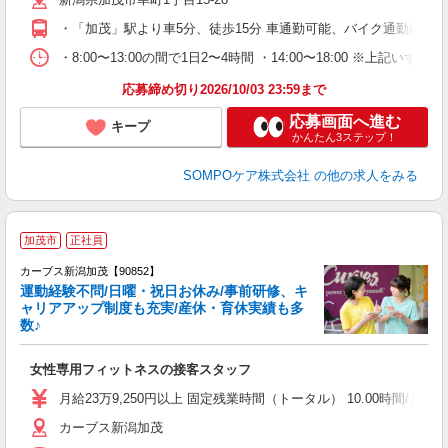
K
・「加茂」駅より車5分、徒歩15分 車通勤可能、バイク通勤応相談
・8:00〜13:00の間で1日2〜4時間 ・14:00〜18:00 ※
応募締め切り2026/10/03 23:59まで
応募画面へ進む
キープ
かんたん3ステップ！
SOMPOケア株式会社
の他の求人をみる
加茂市
正社員
カーブス新潟加茂【90852】
運動経験不問/日曜・祝日お休み/事前研修、キ
ャリアアップ制度も充実/産休・育休実績も多
数♪
て
女性専用フィットネスの接客スタッフ
ボ
月給23万9,250円以上 固定残業時間（トータル） 10.00時間/月 残業
カーブス新潟加茂