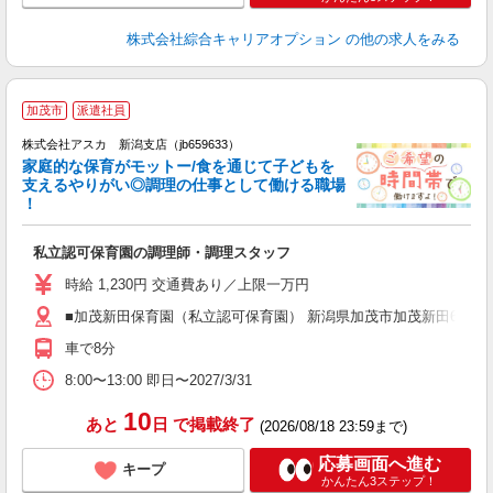
株式会社綜合キャリアオプション
の他の求人をみる
加茂市
派遣社員
株式会社アスカ 新潟支店（jb659633）
家庭的な保育がモットー/食を通じて子どもを
支えるやりがい◎調理の仕事として働ける職場
！
面
私立認可保育園の調理師・調理スタッフ
入
不
時給 1,230円 交通費あり／上限一万円
（
■加茂新田保育園（私立認可保育園） 新潟県加茂市加茂新田63092
職
車で8分
8:00〜13:00 即日〜2027/3/31
10
あと
日
で掲載終了
(2026/08/18 23:59まで)
応募画面へ進む
キープ
かんたん3ステップ！