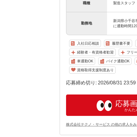
職種
製造スタッフ
新潟県小千谷
勤務地
に通勤時間1
入社日応相談
履歴書不要
経験者・有資格者歓迎
フリ
車通勤OK
バイク通勤OK
資格取得支援制度あり
応募締め切り: 2026/08/31 23:5
応募
かんた
株式会社テクノ・サービス の他の求人をみ