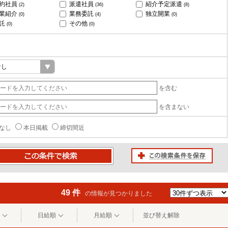
約社員
派遣社員
紹介予定派遣
(2)
(36)
(8)
業紹介
業務委託
独立開業
(0)
(4)
(0)
託
その他
(0)
(0)
を含む
を含まない
なし
本日掲載
締切間近
この検索条件を保存
条件で検索
49 件
の情報が見つかりました
日給順
月給順
並び替え解除