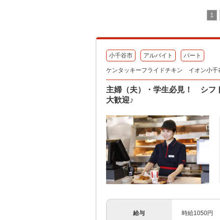
1
小千谷市
アルバイト
パート
ケンタッキーフライドチキン イオン小千
主婦（夫）・学生必見！ シフ
大歓迎♪
給与
時給1050円