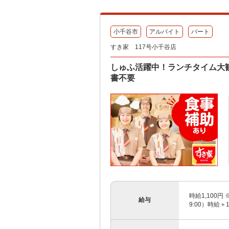
小千谷市
アルバイト
パート
すき家 117号小千谷店
しゅふ活躍中！ランチタイム大歓
書不要
時給1,100円 
給与
9:00）時給＋