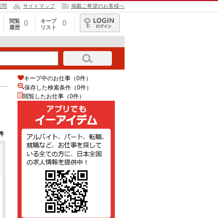
質問
サイトマップ
掲載ご希望のお客様へ
閲覧
キープ
0
0
履歴
リスト
ログイン
キープ中のお仕事（0件）
保存した検索条件（
0
件）
閲覧したお仕事（0件）
件