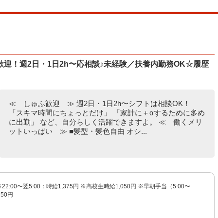
迎！週2日・1日2h〜応相談♪未経験／扶養内勤務OK☆履歴
≪ しゅふ歓迎 ≫ 週2日・1日2h〜シフトは相談OK！
「スキマ時間にちょっとだけ」 「家計に＋αするために多め
に出勤」 など、自分らしく活躍できますよ。 ≪ 働くメリ
ットいっぱい ≫ ■髪型・髪色自由 オシ...
※22:00〜翌5:00：時給1,375円 ※高校生時給1,050円 ※早朝手当（5:00〜
150円