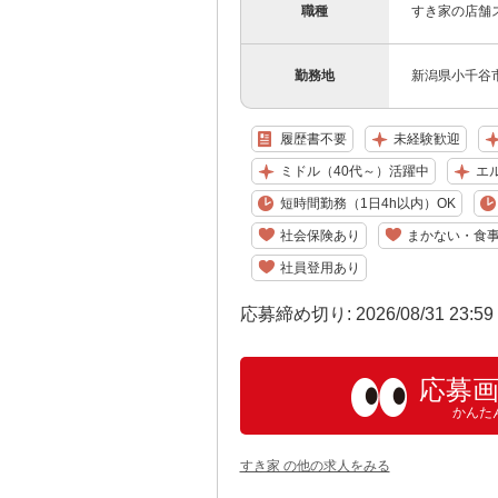
職種
すき家の店舗
勤務地
新潟県小千谷市
履歴書不要
未経験歓迎
ミドル（40代～）活躍中
エ
短時間勤務（1日4h以内）OK
社会保険あり
まかない・食
社員登用あり
応募締め切り: 2026/08/31 23:5
応募
かんた
すき家 の他の求人をみる