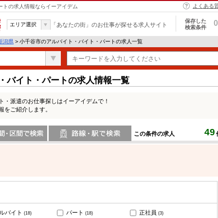
よくある
パートの求人情報ならイーアイデム
保存した
0
エリア選択
「あなたの街」のお仕事が探せる求人サイト
検索条件
新潟県
> 小千谷市のアルバイト・バイト・パートの求人一覧
ト・バイト・パートの求人情報一覧
ート・派遣のお仕事探しはイーアイデムで！
報をご紹介します。
49
この条件の求人
間で検索
路線・駅・駅で検索
ルバイト
パート
正社員
(18)
(18)
(3)