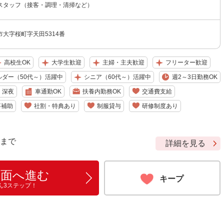
スタッフ（接客・調理・清掃など）
大字桜町字天田5314番
高校生OK
大学生歓迎
主婦・主夫歓迎
フリーター歓迎
ルダー（50代～）活躍中
シニア（60代～）活躍中
週2～3日勤務OK
深夜
車通勤OK
扶養内勤務OK
交通費支給
事補助
社割・特典あり
制服貸与
研修制度あり
9 まで
詳細を見る
画面へ進む
キープ
ん3ステップ！