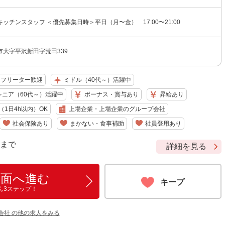
ッチンスタッフ ＜優先募集日時＞平日（月〜金） 17:00〜21:00
大字平沢新田字荒田339
フリーター歓迎
ミドル（40代～）活躍中
シニア（60代～）活躍中
ボーナス・賞与あり
昇給あり
1日4h以内）OK
上場企業・上場企業のグループ会社
社会保険あり
まかない・食事補助
社員登用あり
9 まで
詳細を見る
画面へ進む
キープ
ん3ステップ！
会社 の他の求人をみる