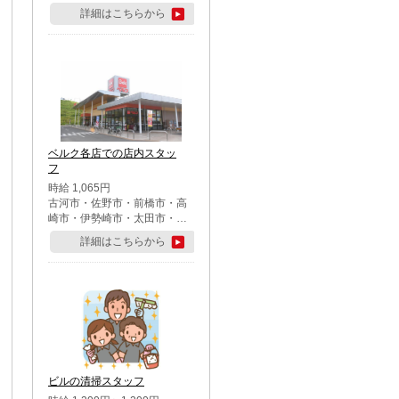
詳細はこちらから
ベルク各店での店内スタッ
フ
時給 1,065円
古河市・佐野市・前橋市・高
崎市・伊勢崎市・太田市・館
林市・藤岡市・大泉町・さい
詳細はこちらから
たま市北区・川越市・熊谷
市・行田市・秩父市・所沢
市・飯能市・東松山市・坂戸
市・鶴ケ島市・千葉市中央
区・市川市・松戸市・習志野
市・柏市・流山市・八千代
市・足立区・江戸川区・八王
子市・町田市
ビルの清掃スタッフ