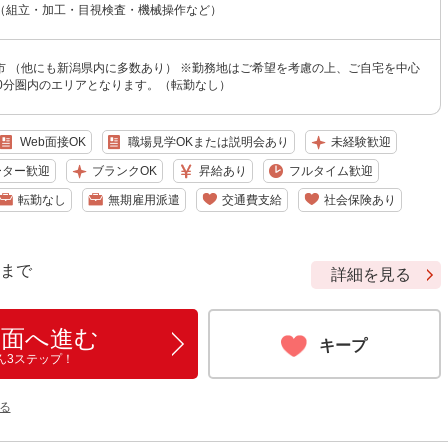
（組立・加工・目視検査・機械操作など）
市 （他にも新潟県内に多数あり） ※勤務地はご希望を考慮の上、ご自宅を中心
20分圏内のエリアとなります。（転勤なし）
Web面接OK
職場見学OKまたは説明会あり
未経験歓迎
ーター歓迎
ブランクOK
昇給あり
フルタイム歓迎
転勤なし
無期雇用派遣
交通費支給
社会保険あり
9 まで
詳細を見る
画面へ進む
キープ
ん3ステップ！
る