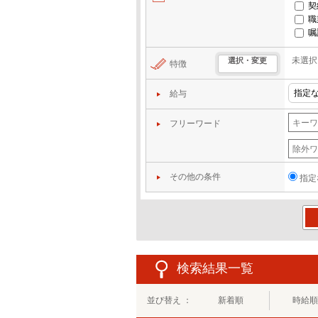
契
職
嘱
未選択
選択・変更
特徴
給与
フリーワード
その他の条件
指定
この
検索結果一覧
並び替え ：
新着順
時給順