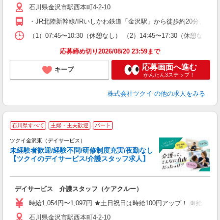
石川県金沢市駅西本町4-2-10
ー
O
・JR北陸新幹線/IRいしかわ鉄道「金沢駅」から徒歩約20分、
な
（1）07:45〜10:30（休憩なし） （2）14:45〜17:30
髪
応募締め切り2026/08/20 23:59まで
応募画面へ進む
キープ
かんたん3ステップ！
株式会社ツクイ
の他の求人をみる
石川県すべて
主婦・主夫歓迎
パート
ツクイ金沢東（デイサービス）
未経験者歓迎/経験不問/研修制度充実/夜勤なし
【ツクイのデイサービス/介護スタッフ求人】
各
デイサービス 介護スタッフ（ケアクルー）
入
り
時給1,054円〜1,097円 ★土日祝日は時給100円アップ！ ※給
リ
石川県金沢市駅西本町4-2-10
ー