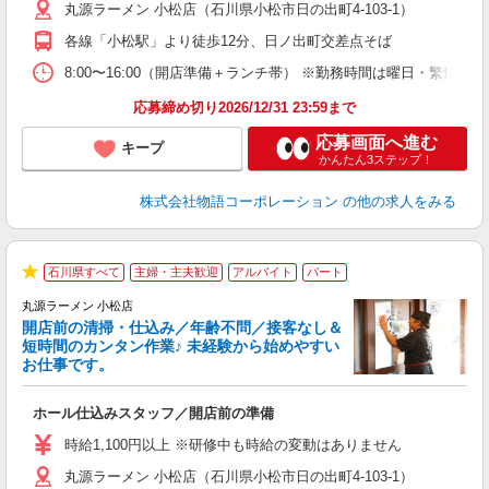
丸源ラーメン 小松店（石川県小松市日の出町4-103-1）
中
自
各線「小松駅」より徒歩12分、日ノ出町交差点そば
業
食
8:00〜16:00（開店準備＋ランチ帯） ※勤務時間は曜日・
応募締め切り2026/12/31 23:59まで
応募画面へ進む
キープ
かんたん3ステップ！
株式会社物語コーポレーション
の他の求人をみる
石川県すべて
主婦・主夫歓迎
アルバイト
パート
★
丸源ラーメン 小松店
開店前の清掃・仕込み／年齢不問／接客なし＆
短時間のカンタン作業♪ 未経験から始めやすい
お仕事です。
得
ホール仕込みスタッフ／開店前の準備
入
婦
時給1,100円以上 ※研修中も時給の変動はありません
～
丸源ラーメン 小松店（石川県小松市日の出町4-103-1）
不