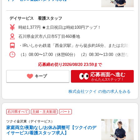
各
デイサービス 看護スタッフ
入
り
時給1,377円 ★土日祝日は時給100円アップ！
リ
石川県金沢市八日市5丁目460番地
ー
O
・IRいしかわ鉄道「西金沢駅」から徒歩約16分、または北陸鉄道
な
（1）08:00〜17:00（休憩60分） （2）08:30〜13:00（
髪
応募締め切り2026/08/20 23:59まで
応募画面へ進む
キープ
かんたん3ステップ！
株式会社ツクイ
の他の求人をみる
石川県すべて
主婦・主夫歓迎
パート
ツクイ金沢東（デイサービス）
家庭両立/夜勤なし/お休み調整可【ツクイのデ
イサービス/看護スタッフ求人】