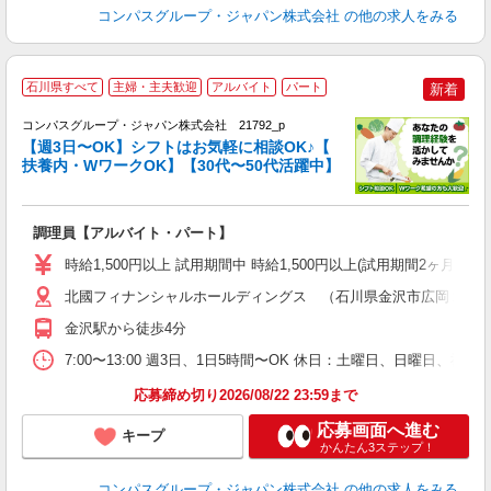
コンパスグループ・ジャパン株式会社
の他の求人をみる
石川県すべて
主婦・主夫歓迎
アルバイト
パート
新着
コンパスグループ・ジャパン株式会社 21792_p
く
【週3日〜OK】シフトはお気軽に相談OK♪【
扶養内・WワークOK】【30代〜50代活躍中】
大
調理員【アルバイト・パート】
入
歓
時給1,500円以上 試用期間中 時給1,500円以上(試用期間2ヶ月
～
用
北國フィナンシャルホールディングス （石川県金沢市広岡２－
週
金沢駅から徒歩4分
煙
い
7:00〜13:00 週3日、1日5時間〜OK 休日：土曜日、日曜日、祝
応募締め切り2026/08/22 23:59まで
応募画面へ進む
キープ
かんたん3ステップ！
コンパスグループ・ジャパン株式会社
の他の求人をみる