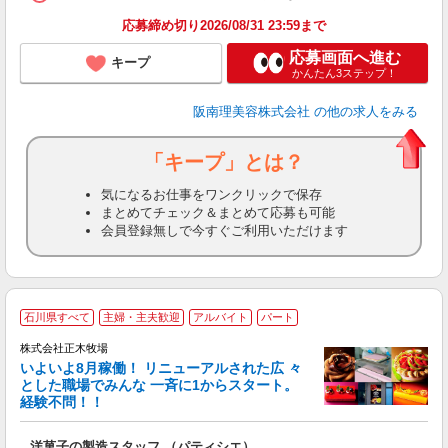
ン
応募締め切り2026/08/31 23:59まで
登
応募画面へ進む
キープ
かんたん3ステップ！
阪南理美容株式会社
の他の求人をみる
「キープ」とは？
気になるお仕事をワンクリックで保存
まとめてチェック＆まとめて応募も可能
会員登録無しで今すぐご利用いただけます
石川県すべて
主婦・主夫歓迎
アルバイト
パート
株式会社正木牧場
いよいよ8月稼働！ リニューアルされた広 々
大
とした職場でみんな 一斉に1からスタート。
K
経験不問！！
活
大
洋菓子の製造スタッフ （パティシエ）