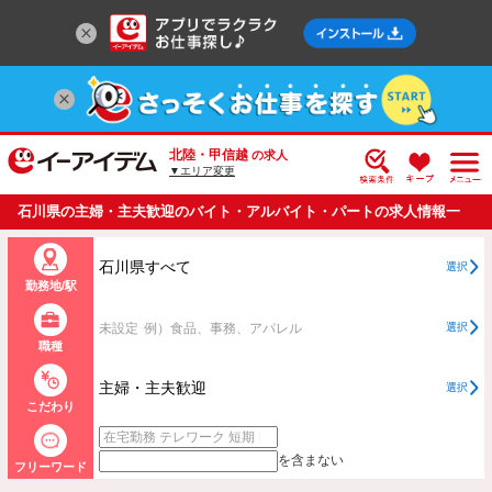
北陸・甲信越
の求人
▼エリア変更
石川県の主婦・主夫歓迎のバイト・アルバイト・パートの求人情報一
覧
石川県すべて
選択
勤務地/駅
未設定
例）食品、事務、アパレル
選択
職種
主婦・主夫歓迎
選択
こだわり
を含まない
フリーワード