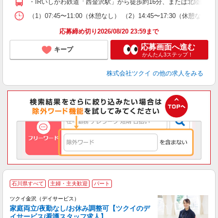
・IRいしかわ鉄道「西金沢駅」から徒歩約16分、または北陸鉄道
な
（1）07:45〜11:00（休憩なし） （2）14:45〜17:30
髪
応募締め切り2026/08/20 23:59まで
応募画面へ進む
キープ
かんたん3ステップ！
株式会社ツクイ
の他の求人をみる
石川県すべて
主婦・主夫歓迎
パート
ツクイ金沢（デイサービス）
家庭両立/夜勤なし/お休み調整可【ツクイのデ
イサービス/看護スタッフ求人】