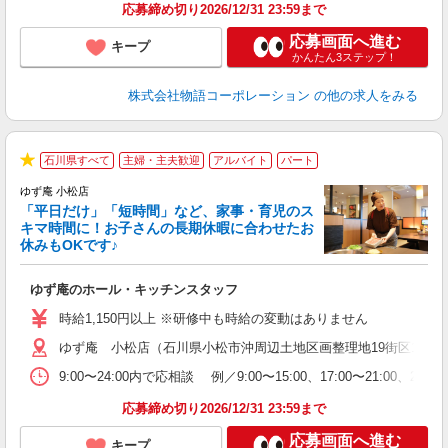
特
応募締め切り2026/12/31 23:59まで
応募画面へ進む
キープ
かんたん3ステップ！
株式会社物語コーポレーション
の他の求人をみる
石川県すべて
主婦・主夫歓迎
アルバイト
パート
★
ゆず庵 小松店
「平日だけ」「短時間」など、家事・育児のス
キマ時間に！お子さんの長期休暇に合わせたお
休みもOKです♪
の
ゆず庵のホール・キッチンスタッフ
入
学
時給1,150円以上 ※研修中も時給の変動はありません
活
ゆず庵 小松店（石川県小松市沖周辺土地区画整理地19街区1）
短
の
9:00〜24:00内で応相談 例／9:00〜15:00、17:00
ル
特
応募締め切り2026/12/31 23:59まで
応募画面へ進む
キープ