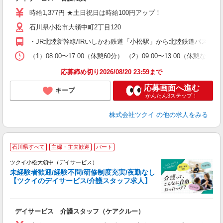
入
り
時給1,377円 ★土日祝日は時給100円アップ！
リ
石川県小松市大領中町2丁目120
ー
O
・JR北陸新幹線/IRいしかわ鉄道「小松駅」から北陸鉄道バス乗
な
（1）08:00〜17:00（休憩60分） （2）09:00〜13:00（
髪
応募締め切り2026/08/20 23:59まで
応募画面へ進む
キープ
かんたん3ステップ！
株式会社ツクイ
の他の求人をみる
石川県すべて
主婦・主夫歓迎
パート
ツクイ小松大領中（デイサービス）
未経験者歓迎/経験不問/研修制度充実/夜勤なし
【ツクイのデイサービス/介護スタッフ求人】
各
デイサービス 介護スタッフ（ケアクルー）
入
り