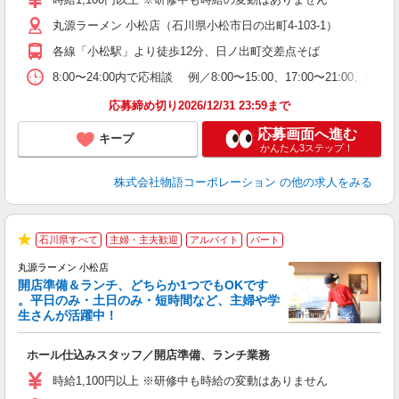
活
丸源ラーメン 小松店（石川県小松市日の出町4-103-1）
短
の
各線「小松駅」より徒歩12分、日ノ出町交差点そば
ル
特
8:00〜24:00内で応相談 例／8:00〜15:00、17:00〜
応募締め切り2026/12/31 23:59まで
応募画面へ進む
キープ
かんたん3ステップ！
株式会社物語コーポレーション
の他の求人をみる
石川県すべて
主婦・主夫歓迎
アルバイト
パート
★
丸源ラーメン 小松店
開店準備＆ランチ、どちらか1つでもOKです
。平日のみ・土日のみ・短時間など、主婦や学
生さんが活躍中！
き
ホール仕込みスタッフ／開店準備、ランチ業務
入
活
時給1,100円以上 ※研修中も時給の変動はありません
（