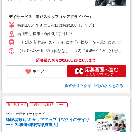
各
デイサービス 送迎スタッフ（ケアドライバー）
入
り
時給1,054円 ★土日祝日は時給100円アップ！
リ
石川県小松市大領中町2丁目120
ー
O
・JR北陸新幹線/IRいしかわ鉄道「小松駅」から北陸鉄道バス乗
な
（1）07:45〜10:30（休憩なし） （2）14:45〜17:30
髪
応募締め切り2026/08/20 23:59まで
応募画面へ進む
キープ
かんたん3ステップ！
株式会社ツクイ
の他の求人をみる
石川県すべて
主婦・主夫歓迎
パート
ツクイ金沢東（デイサービス）
経験者歓迎/キャリアアップ【ツクイのデイサ
ービス/機能訓練指導員求人】