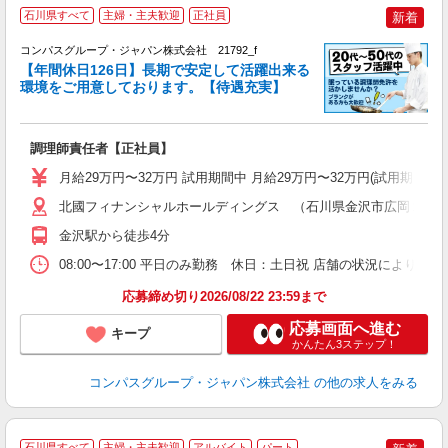
石川県すべて
主婦・主夫歓迎
正社員
新着
コンパスグループ・ジャパン株式会社 21792_f
【年間休日126日】長期で安定して活躍出来る
環境をご用意しております。【待遇充実】
目
調理師責任者【正社員】
入
卒
月給29万円〜32万円 試用期間中 月給29万円〜32万円(試用期
ミ
あ
北國フィナンシャルホールディングス （石川県金沢市広岡２－
休
金沢駅から徒歩4分
車
08:00〜17:00 平日のみ勤務 休日：土日祝 店舗の状況により勤
応募締め切り2026/08/22 23:59まで
応募画面へ進む
キープ
かんたん3ステップ！
コンパスグループ・ジャパン株式会社
の他の求人をみる
石川県すべて
主婦・主夫歓迎
アルバイト
パート