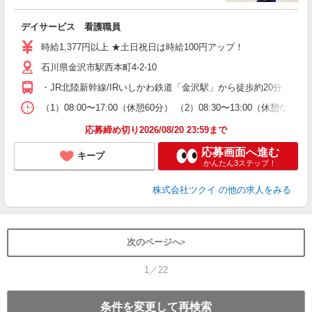
各
デイサービス 看護職員
入
り
時給1,377円以上 ★土日祝日は時給100円アップ！
リ
石川県金沢市駅西本町4-2-10
ー
O
・JR北陸新幹線/IRいしかわ鉄道「金沢駅」から徒歩約20分、
な
（1）08:00〜17:00（休憩60分） （2）08:30〜13:00
髪
応募締め切り2026/08/20 23:59まで
応募画面へ進む
キープ
かんたん3ステップ！
株式会社ツクイ
の他の求人をみる
次のページへ
1／22
条件を変更して再検索