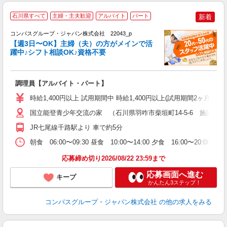
石川県すべて
主婦・主夫歓迎
アルバイト
パート
新着
コンパスグループ・ジャパン株式会社 22043_p
く
【週3日〜OK】主婦（夫）の方がメインで活
躍中♪シフト相談OK♪資格不要
大
調理員【アルバイト・パート】
入
歓
時給1,400円以上 試用期間中 時給1,400円以上(試用期間2ヶ月
～
用
国立能登青少年交流の家 （石川県羽咋市柴垣町14-5-6 施設内
日
JR七尾線千路駅より 車で約5分
ー
朝食 06:00〜09:30 昼食 10:00〜14:00 夕食 16:00
応募締め切り2026/08/22 23:59まで
応募画面へ進む
キープ
かんたん3ステップ！
コンパスグループ・ジャパン株式会社
の他の求人をみる