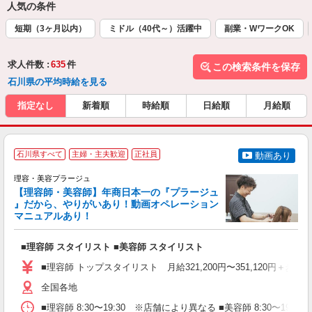
人気の条件
短期（3ヶ月以内）
ミドル（40代～）活躍中
副業・WワークOK
求人件数 :
635
件
この検索条件を保存
石川県の平均時給を見る
指定なし
新着順
時給順
日給順
月給順
石川県すべて
主婦・主夫歓迎
正社員
動画あり
理容・美容プラージュ
【理容師・美容師】年商日本一の『プラージュ
』だから、やりがいあり！動画オペレーション
マニュアルあり！
ン
■理容師 スタイリスト ■美容師 スタイリスト
入
資
■理容師 トップスタイリスト 月給321,200円〜351,120円＋歩合
ブ
自
全国各地
ク
■理容師 8:30〜19:30 ※店舗により異なる ■美容師 8:30〜19