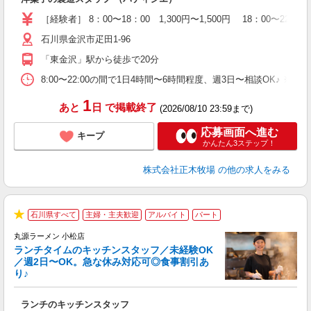
女
2
［経験者］ 8：00〜18：00 1,300円〜1,500円 18：00
時
石川県金沢市疋田1-96
昼
勤
「東金沢」駅から徒歩で20分
あ
8:00〜22:00の間で1日4時間〜6時間程度、週3日〜相談OK
1
あと
日
で掲載終了
(2026/08/10 23:59まで)
応募画面へ進む
キープ
かんたん3ステップ！
株式会社正木牧場
の他の求人をみる
石川県すべて
主婦・主夫歓迎
アルバイト
パート
で
★
丸源ラーメン 小松店
ランチタイムのキッチンスタッフ／未経験OK
／週2日〜OK。急な休み対応可◎食事割引あ
り♪
お
ランチのキッチンスタッフ
入