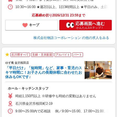
煙
あ
10:30〜16:00 ★週2日以上、1日3時間以上 ★平日のみ、
応募締め切り2026/12/31 23:59まで
応募画面へ進む
キープ
かんたん3ステップ！
株式会社物語コーポレーション
の他の求人をみる
石川県すべて
主婦・主夫歓迎
アルバイト
パート
★
ゆず庵 金沢桜田店
「平日だけ」「短時間」など、家事・育児のス
キマ時間に！お子さんの長期休暇に合わせたお
休みもOKです♪
の
ホール・キッチンスタッフ
入
学
時給1,150円以上 ※研修中も時給の変動はありません
活
石川県金沢市桜田町2-19
短
の
9:00〜25:00内で応相談 例／9:00〜15:00、17:00〜
ル