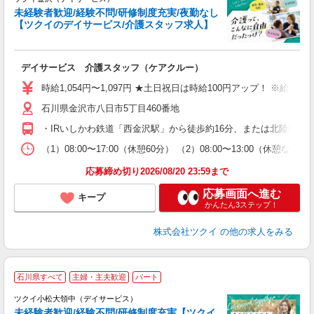
未経験者歓迎/経験不問/研修制度充実/夜勤なし
【ツクイのデイサービス/介護スタッフ求人】
各
デイサービス 介護スタッフ（ケアクルー）
入
り
時給1,054円〜1,097円 ★土日祝日は時給100円アップ！ ※給
リ
石川県金沢市八日市5丁目460番地
ー
O
・IRいしかわ鉄道「西金沢駅」から徒歩約16分、または北陸鉄道
な
（1）08:00〜17:00（休憩60分） （2）08:00〜13:00（
髪
応募締め切り2026/08/20 23:59まで
応募画面へ進む
キープ
かんたん3ステップ！
株式会社ツクイ
の他の求人をみる
石川県すべて
主婦・主夫歓迎
パート
ツクイ小松大領中（デイサービス）
未経験者歓迎/経験不問/研修制度充実【ツクイ