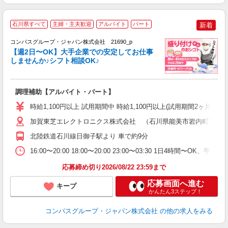
石川県すべて
主婦・主夫歓迎
アルバイト
パート
新着
コンパスグループ・ジャパン株式会社 21690_p
く
【週2日〜OK】大手企業での安定してお仕事
しませんか♪シフト相談OK♪
大
調理補助【アルバイト・パート】
入
歓
時給1,100円以上 試用期間中 時給1,100円以上(試用期間2ヶ月) 
～
用
加賀東芝エレクトロニクス株式会社 （石川県能美市岩内町1-1）
務
北陸鉄道石川線日御子駅より 車で約9分
深
助
16:00〜20:00 18:00〜20:00 23:00〜03:30 1日4時間〜
応募締め切り2026/08/22 23:59まで
応募画面へ進む
キープ
かんたん3ステップ！
コンパスグループ・ジャパン株式会社
の他の求人をみる