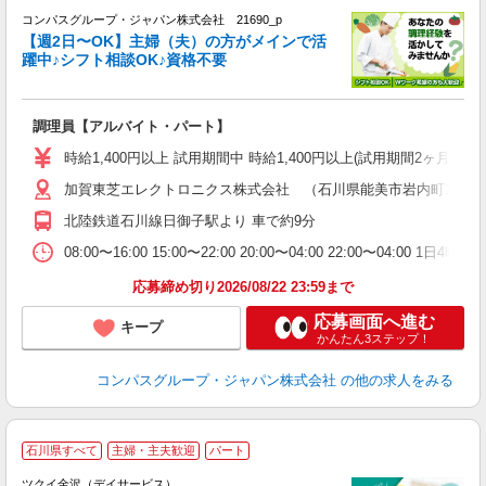
コンパスグループ・ジャパン株式会社 21690_p
く
【週2日〜OK】主婦（夫）の方がメインで活
躍中♪シフト相談OK♪資格不要
大
調理員【アルバイト・パート】
入
歓
時給1,400円以上 試用期間中 時給1,400円以上(試用期間2ヶ月
～
用
加賀東芝エレクトロニクス株式会社 （石川県能美市岩内町1-1）
退
北陸鉄道石川線日御子駅より 車で約9分
O
08:00〜16:00 15:00〜22:00 20:00〜04:00 22:00〜04
応募締め切り2026/08/22 23:59まで
応募画面へ進む
キープ
かんたん3ステップ！
コンパスグループ・ジャパン株式会社
の他の求人をみる
石川県すべて
主婦・主夫歓迎
パート
ツクイ金沢（デイサービス）