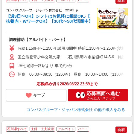
新着
コンパスグループ・ジャパン株式会社 22043_p
く
【週3日〜OK】シフトはお気軽に相談OK♪【
扶養内・WワークOK】【30代〜50代活躍中】
大
調理補助【アルバイト・パート】
入
歓
時給1,150円〜1,250円 試用期間中 時給1,150円〜1,250円
～
用
国立能登青少年交流の家 （石川県羽咋市柴垣町14-5-6 施設内
務
JR七尾線千路駅より 車で約5分
煙
事
朝食 06:00〜09:30（1250円） 昼食 10:00〜14:00（1
応募締め切り2026/08/22 23:59まで
応募画面へ進む
キープ
かんたん3ステップ！
コンパスグループ・ジャパン株式会社
の他の求人をみる
石川県すべて
主婦・主夫歓迎
アルバイト
パート
新着