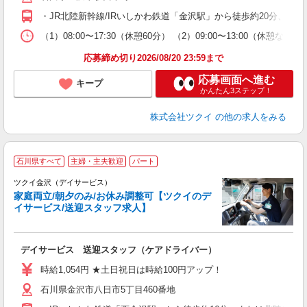
O
・JR北陸新幹線/IRいしかわ鉄道「金沢駅」から徒歩約20分、
な
（1）08:00〜17:30（休憩60分） （2）09:00〜13:00（
髪
応募締め切り2026/08/20 23:59まで
応募画面へ進む
キープ
かんたん3ステップ！
株式会社ツクイ
の他の求人をみる
石川県すべて
主婦・主夫歓迎
パート
ツクイ金沢（デイサービス）
家庭両立/朝夕のみ/お休み調整可【ツクイのデ
イサービス/送迎スタッフ求人】
各
デイサービス 送迎スタッフ（ケアドライバー）
入
り
時給1,054円 ★土日祝日は時給100円アップ！
リ
石川県金沢市八日市5丁目460番地
ー
O