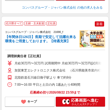
コンパスグループ・ジャパン株式会社
の他の求人をみる
石川県すべて
主婦・主夫歓迎
正社員
新着
コンパスグループ・ジャパン株式会社 21690_f
【年間休日126日】長期で安定して活躍出来る
環境をご用意しております。【待遇充実】
目
調理師責任者【正社員】
入
卒
月給30万円〜32万円 試用期間中 月給30万円〜32万円(試用期
ミ
あ
加賀東芝エレクトロニクス株式会社 （石川県能美市岩内町1-1）
休
北陸鉄道石川線日御子駅より 車で約9分
い
7:00〜16:00 平日と土日の内 1週あたり40時間
応募締め切り2026/08/22 23:59まで
応募画面へ進む
キープ
かんたん3ステップ！