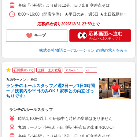
日
各線「小松駅」より徒歩12分、日ノ出町交差点そば
上
な
8:00〜16:00（開店準備） ★平日のみ、週5日 ★土日祝勤
応募締め切り2026/12/31 23:59まで
応募画面へ進む
キープ
かんたん3ステップ！
株式会社物語コーポレーション
の他の求人をみる
石川県すべて
主婦・主夫歓迎
アルバイト
パート
★
丸源ラーメン 小松店
ランチのホールスタッフ／週2日〜／1日3時間
〜／扶養内や平日のみOK！家事との両立ばっ
ちりです♪
一
ランチのホールスタッフ
入
活
時給1,100円以上 ※研修中も時給の変動はありません
（
丸源ラーメン 小松店（石川県小松市日の出町4-103-1）
n
日
各線「小松駅」より徒歩12分、日ノ出町交差点そば