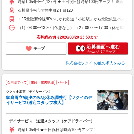
時給1,054円〜1,127円 ★土日祝日は時給100円アップ！ ※給
リ
石川県小松市大領中町2丁目120
ー
O
・JR北陸新幹線/IRいしかわ鉄道「小松駅」から北陸鉄道バス乗
な
（1）08:00〜13:30（休憩なし） （2）08:00〜17:00（休
髪
応募締め切り2026/08/20 23:59まで
応募画面へ進む
キープ
かんたん3ステップ！
株式会社ツクイ
の他の求人をみる
石川県すべて
主婦・主夫歓迎
パート
ツクイ金沢東（デイサービス）
家庭両立/朝夕のみ/お休み調整可【ツクイのデ
イサービス/送迎スタッフ求人】
各
デイサービス 送迎スタッフ（ケアドライバー）
入
り
時給1,054円 ★土日祝日は時給100円アップ！
リ