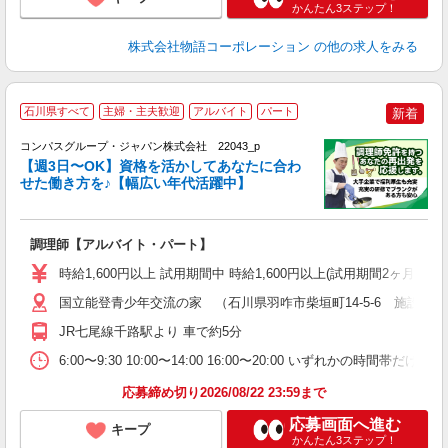
かんたん3ステップ！
株式会社物語コーポレーション
の他の求人をみる
石川県すべて
主婦・主夫歓迎
アルバイト
パート
新着
コンパスグループ・ジャパン株式会社 22043_p
く
【週3日〜OK】資格を活かしてあなたに合わ
せた働き方を♪【幅広い年代活躍中】
大
調理師【アルバイト・パート】
入
歓
時給1,600円以上 試用期間中 時給1,600円以上(試用期間2ヶ月
～
用
国立能登青少年交流の家 （石川県羽咋市柴垣町14-5-6 施設内
勤
JR七尾線千路駅より 車で約5分
O
ー
6:00〜9:30 10:00〜14:00 16:00〜20:00 いずれか
応募締め切り2026/08/22 23:59まで
応募画面へ進む
キープ
かんたん3ステップ！