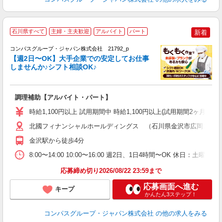
石川県すべて
主婦・主夫歓迎
アルバイト
パート
新着
コンパスグループ・ジャパン株式会社 21792_p
く
【週2日〜OK】大手企業での安定してお仕事
しませんか♪シフト相談OK♪
大
調理補助【アルバイト・パート】
入
歓
時給1,100円以上 試用期間中 時給1,100円以上(試用期間2ヶ月
～
用
北國フィナンシャルホールディングス （石川県金沢市広岡２－
K
金沢駅から徒歩4分
み
勤
8:00〜14:00 10:00〜16:00 週2日、1日4時間〜OK 休日：
応募締め切り2026/08/22 23:59まで
応募画面へ進む
キープ
かんたん3ステップ！
コンパスグループ・ジャパン株式会社
の他の求人をみる