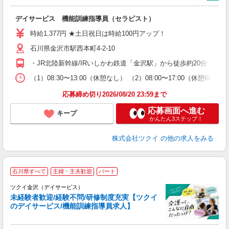
各
デイサービス 機能訓練指導員（セラピスト）
入
り
時給1,377円 ★土日祝日は時給100円アップ！
リ
石川県金沢市駅西本町4-2-10
ー
O
・JR北陸新幹線/IRいしかわ鉄道「金沢駅」から徒歩約20分、
な
（1）08:30〜13:00（休憩なし） （2）08:00〜17:00（休
髪
応募締め切り2026/08/20 23:59まで
応募画面へ進む
キープ
かんたん3ステップ！
株式会社ツクイ
の他の求人をみる
石川県すべて
主婦・主夫歓迎
パート
ツクイ金沢（デイサービス）
未経験者歓迎/経験不問/研修制度充実【ツクイ
のデイサービス/機能訓練指導員求人】