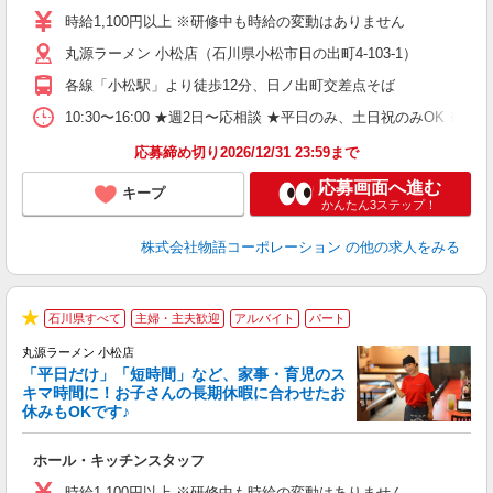
活
時給1,100円以上 ※研修中も時給の変動はありません
（
丸源ラーメン 小松店（石川県小松市日の出町4-103-1）
n
の
各線「小松駅」より徒歩12分、日ノ出町交差点そば
グ
割
10:30〜16:00 ★週2日〜応相談 ★平日のみ、土日祝のみO
応募締め切り2026/12/31 23:59まで
応募画面へ進む
キープ
かんたん3ステップ！
株式会社物語コーポレーション
の他の求人をみる
石川県すべて
主婦・主夫歓迎
アルバイト
パート
★
丸源ラーメン 小松店
「平日だけ」「短時間」など、家事・育児のス
キマ時間に！お子さんの長期休暇に合わせたお
休みもOKです♪
の
ホール・キッチンスタッフ
入
学
時給1,100円以上 ※研修中も時給の変動はありません