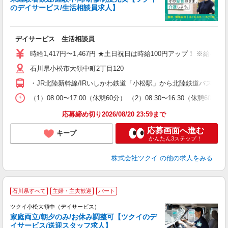
のデイサービス/生活相談員求人】
各
デイサービス 生活相談員
入
り
時給1,417円〜1,467円 ★土日祝日は時給100円アップ！ ※給
リ
石川県小松市大領中町2丁目120
ー
O
・JR北陸新幹線/IRいしかわ鉄道「小松駅」から北陸鉄道バス乗
な
（1）08:00〜17:00（休憩60分） （2）08:30〜16:30（休
髪
応募締め切り2026/08/20 23:59まで
応募画面へ進む
キープ
かんたん3ステップ！
株式会社ツクイ
の他の求人をみる
石川県すべて
主婦・主夫歓迎
パート
ツクイ小松大領中（デイサービス）
家庭両立/朝夕のみ/お休み調整可【ツクイのデ
イサービス/送迎スタッフ求人】