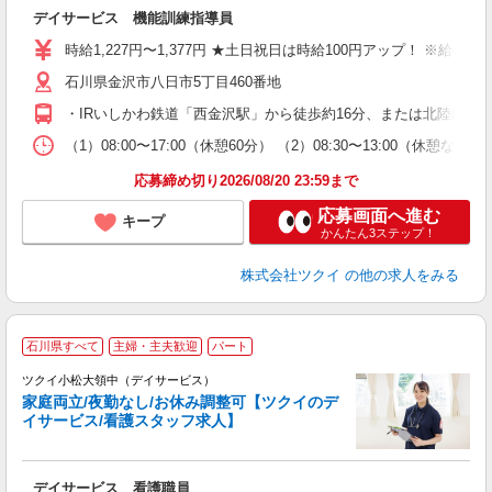
各
デイサービス 機能訓練指導員
入
り
時給1,227円〜1,377円 ★土日祝日は時給100円アップ！ ※給
リ
石川県金沢市八日市5丁目460番地
ー
O
・IRいしかわ鉄道「西金沢駅」から徒歩約16分、または北陸鉄道
な
（1）08:00〜17:00（休憩60分） （2）08:30〜13:00
髪
応募締め切り2026/08/20 23:59まで
応募画面へ進む
キープ
かんたん3ステップ！
株式会社ツクイ
の他の求人をみる
石川県すべて
主婦・主夫歓迎
パート
ツクイ小松大領中（デイサービス）
家庭両立/夜勤なし/お休み調整可【ツクイのデ
イサービス/看護スタッフ求人】
各
デイサービス 看護職員