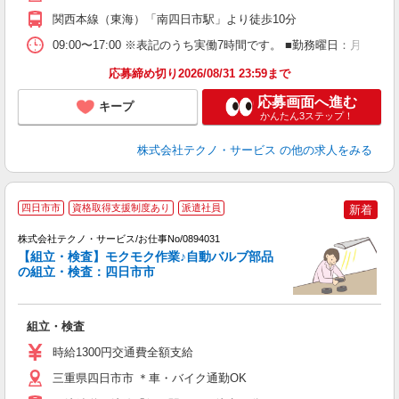
関西本線（東海）「南四日市駅」より徒歩10分
09:00〜17:00 ※表記のうち実働7時間です。 ■勤務曜日：月
応募締め切り2026/08/31 23:59まで
応募画面へ進む
キープ
かんたん3ステップ！
株式会社テクノ・サービス
の他の求人をみる
四日市市
資格取得支援制度あり
派遣社員
新着
株式会社テクノ・サービス/お仕事No/0894031
【組立・検査】モクモク作業♪自動バルブ部品
の組立・検査：四日市市
ー
組立・検査
履
週
時給1300円交通費全額支給
三重県四日市市 ＊車・バイク通勤OK