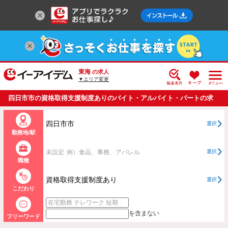
東海
の求人
▼エリア変更
四日市市の資格取得支援制度ありのバイト・アルバイト・パートの求
人情報一覧
四日市市
選択
勤務地/駅
未設定
例）食品、事務、アパレル
選択
職種
資格取得支援制度あり
選択
こだわり
を含まない
フリーワード