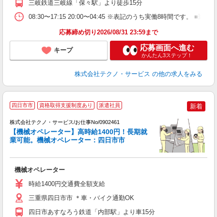
三岐鉄道三岐線「保々駅」より徒歩15分
08:30〜17:15 20:00〜04:45 ※表記のうち実働8時間です
応募締め切り2026/08/31 23:59まで
応募画面へ進む
キープ
かんたん3ステップ！
株式会社テクノ・サービス
の他の求人をみる
四日市市
資格取得支援制度あり
派遣社員
新着
株式会社テクノ・サービス/お仕事No/0902461
【機械オペレーター】高時給1400円！長期就
業可能。機械オペレーター：四日市市
ジ
ビ
機械オペレーター
履
高
時給1400円交通費全額支給
三重県四日市市 ＊車・バイク通勤OK
四日市あすなろう鉄道「内部駅」より車15分