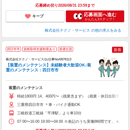
応募締め切り2026/08/31 23:59まで
応募画面へ進む
キープ
かんたん3ステップ！
株式会社テクノ・サービス
の他の求人をみる
四日市市
資格取得支援制度あり
派遣社員
新着
し
株式会社テクノ・サービス/お仕事No/0878113
【装置のメンテナンス】未経験者大歓迎OK♪装
ま
置のメンテナンス：四日市市
キ
装置のメンテナンス
履
タ
時給1800円 14、400円〜（残業含まず）（残業・休日出勤手当
三重県四日市市 ＊車・バイク通勤OK
三岐鉄道三岐線「平津駅」より車10分
07:00〜16:00 19:00〜04:00 ※表記のうち実働8時間です