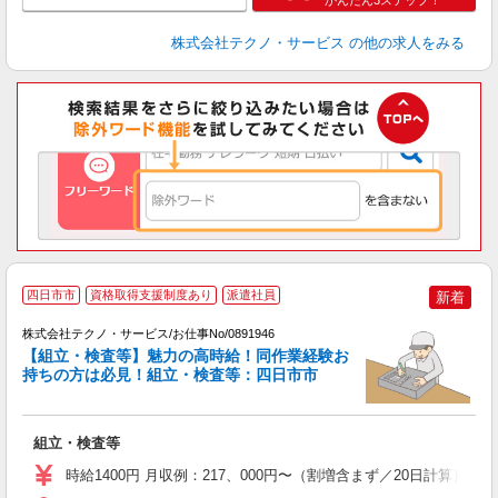
かんたん3ステップ！
株式会社テクノ・サービス
の他の求人をみる
四日市市
資格取得支援制度あり
派遣社員
新着
（
株式会社テクノ・サービス/お仕事No/0891946
【組立・検査等】魅力の高時給！同作業経験お
持ちの方は必見！組立・検査等：四日市市
か
組立・検査等
履
ラ
時給1400円 月収例：217、000円〜（割増含まず／20日計算
勤