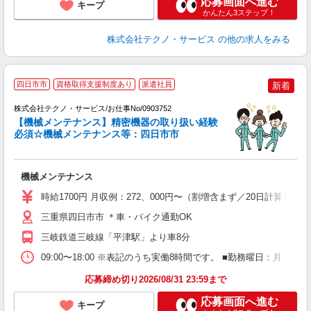
応募画面へ進む
キープ
かんたん3ステップ！
株式会社テクノ・サービス
の他の求人をみる
四日市市
資格取得支援制度あり
派遣社員
新着
の
株式会社テクノ・サービス/お仕事No/0903752
【機械メンテナンス】精密機器の取り扱い経験
必須☆機械メンテナンス等：四日市市
『
機械メンテナンス
履
ラ
時給1700円 月収例：272、000円〜（割増含まず／20日計算
三重県四日市市 ＊車・バイク通勤OK
三岐鉄道三岐線「平津駅」より車8分
09:00〜18:00 ※表記のうち実働8時間です。 ■勤務曜日：月
応募締め切り2026/08/31 23:59まで
応募画面へ進む
キープ