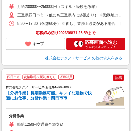
未
あ
月給200000〜250000円（スキル・経験を考慮）
遣
三重県四日市市 （他にも三重県内に多数あり） ※勤務地はご希望
8:30〜17:30（休憩60分） ※但し、業務上必要がある場合
応募締め切り2026/08/31 23:59まで
応募画面へ進む
キープ
かんたん3ステップ！
株式会社テクノ・サービス
の他の求人をみる
四日市市
資格取得支援制度あり
派遣社員
新着
ル
株式会社テクノ・サービス/お仕事No/0910036
【分析作業】長期勤務可能。キレイな建物で快
適にお仕事。分析作業：四日市市
ー
分析作業
履
高
時給1250円交通費全額支給