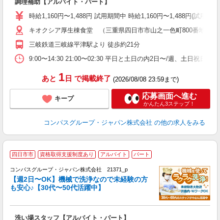
調理補助【アルバイト・パート】
入
歓
時給1,160円〜1,488円 試用期間中 時給1,160円〜1,488円(試
～
キオクシア厚生棟食堂 （三重県四日市市山之一色町800番地 3F
用
み
三岐鉄道三岐線平津駅より 徒歩約21分
ま
9:00〜14:30 21:00〜02:30 平日と土日の内2日〜/週、土日祝
1
あと
日
で掲載終了
(2026/08/08 23:59まで)
応募画面へ進む
キープ
かんたん3ステップ！
コンパスグループ・ジャパン株式会社
の他の求人をみる
四日市市
資格取得支援制度あり
アルバイト
パート
コンパスグループ・ジャパン株式会社 21371_p
く
【週2日〜OK】機械で洗浄なので未経験の方
も安心♪【30代〜50代活躍中】
大
洗い場スタッフ【アルバイト・パート】