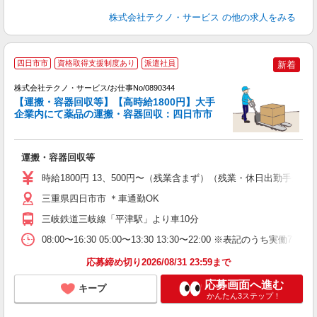
株式会社テクノ・サービス
の他の求人をみる
四日市市
資格取得支援制度あり
派遣社員
新着
株式会社テクノ・サービス/お仕事No/0890344
務
【運搬・容器回収等】【高時給1800円】大手
企業内にて薬品の運搬・容器回収：四日市市
大
運搬・容器回収等
履
ラ
時給1800円 13、500円〜（残業含まず）（残業・休日出勤手当
三重県四日市市 ＊車通勤OK
三岐鉄道三岐線「平津駅」より車10分
08:00〜16:30 05:00〜13:30 13:30〜22:00 ※表
応募締め切り2026/08/31 23:59まで
応募画面へ進む
キープ
かんたん3ステップ！