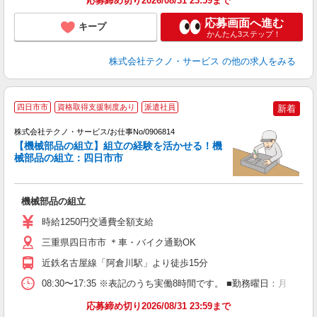
応募締め切り2026/08/31 23:59まで
応募画面へ進む
キープ
かんたん3ステップ！
株式会社テクノ・サービス
の他の求人をみる
四日市市
資格取得支援制度あり
派遣社員
新着
（
株式会社テクノ・サービス/お仕事No/0906814
【機械部品の組立】組立の経験を活かせる！機
械部品の組立：四日市市
わ
機械部品の組立
履
ラ
時給1250円交通費全額支給
店
支
三重県四日市市 ＊車・バイク通勤OK
近鉄名古屋線「阿倉川駅」より徒歩15分
08:30〜17:35 ※表記のうち実働8時間です。 ■勤務曜日：月
応募締め切り2026/08/31 23:59まで