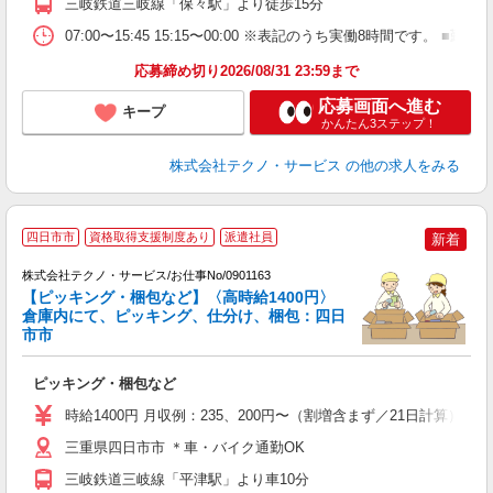
三岐鉄道三岐線「保々駅」より徒歩15分
07:00〜15:45 15:15〜00:00 ※表記のうち実働8時間です
応募締め切り2026/08/31 23:59まで
応募画面へ進む
キープ
かんたん3ステップ！
株式会社テクノ・サービス
の他の求人をみる
四日市市
資格取得支援制度あり
派遣社員
新着
株式会社テクノ・サービス/お仕事No/0901163
【ピッキング・梱包など】〈高時給1400円〉
倉庫内にて、ピッキング、仕分け、梱包：四日
市市
に
ピッキング・梱包など
履
タ
時給1400円 月収例：235、200円〜（割増含まず／21日計算
給
格
三重県四日市市 ＊車・バイク通勤OK
三岐鉄道三岐線「平津駅」より車10分