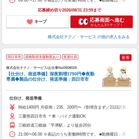
09:00〜17:00 ※表記のうち実働7時間です。 ■勤務曜日：月
応募締め切り2026/08/31 23:59まで
応募画面へ進む
キープ
かんたん3ステップ！
株式会社テクノ・サービス
の他の求人をみる
四日市市
資格取得支援制度あり
派遣社員
新着
フ
株式会社テクノ・サービス/お仕事No/0908028
【仕分け、発送準備】深夜割増1750円◆夜勤
専属◆製品の仕分け、発送準備：四日市市
プ
仕分け、発送準備
履
タ
時給1400円 月収例：235、200円〜（割増含まず／21日計算
躍
ク
三重県四日市市 ＊車・バイク通勤OK
得
三岐鉄道三岐線「平津駅」より徒歩20分
21:00〜06:00 ※表記のうち実働8時間です。 ■勤務曜日：月