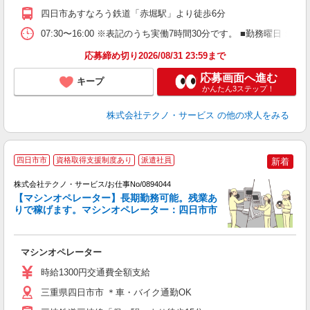
四日市あすなろう鉄道「赤堀駅」より徒歩6分
07:30〜16:00 ※表記のうち実働7時間30分です。 ■勤務曜日
応募締め切り2026/08/31 23:59まで
応募画面へ進む
キープ
かんたん3ステップ！
株式会社テクノ・サービス
の他の求人をみる
四日市市
資格取得支援制度あり
派遣社員
新着
株式会社テクノ・サービス/お仕事No/0894044
【マシンオペレーター】長期勤務可能。残業あ
りで稼げます。マシンオペレーター：四日市市
く
マシンオペレーター
履
週
時給1300円交通費全額支給
三重県四日市市 ＊車・バイク通勤OK