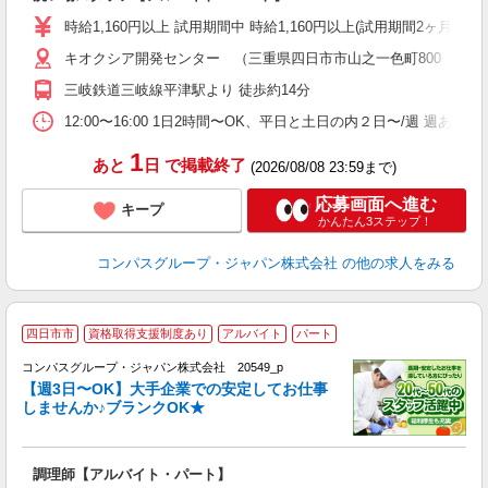
入
歓
時給1,160円以上 試用期間中 時給1,160円以上(試用期間2ヶ月
～
キオクシア開発センター （三重県四日市市山之一色町800 キオ
用
務
三岐鉄道三岐線平津駅より 徒歩約14分
バ
12:00〜16:00 1日2時間〜OK、平日と土日の内２日〜/週 週あた
1
あと
日
で掲載終了
(2026/08/08 23:59まで)
応募画面へ進む
キープ
かんたん3ステップ！
コンパスグループ・ジャパン株式会社
の他の求人をみる
四日市市
資格取得支援制度あり
アルバイト
パート
コンパスグループ・ジャパン株式会社 20549_p
く
【週3日〜OK】大手企業での安定してお仕事
しませんか♪ブランクOK★
大
調理師【アルバイト・パート】
入