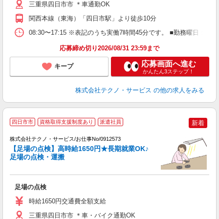
三重県四日市市 ＊車通勤OK
関西本線（東海）「四日市駅」より徒歩10分
08:30〜17:15 ※表記のうち実働7時間45分です。 ■勤務曜
応募締め切り2026/08/31 23:59まで
応募画面へ進む
キープ
かんたん3ステップ！
株式会社テクノ・サービス
の他の求人をみる
四日市市
資格取得支援制度あり
派遣社員
新着
分
株式会社テクノ・サービス/お仕事No/0912573
【足場の点検】高時給1650円★長期就業OK♪
足場の点検・運搬
手
足場の点検
履
高
時給1650円交通費全額支給
勤
三重県四日市市 ＊車・バイク通勤OK