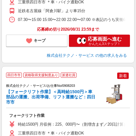
三重県四日市市 ＊車・バイク通勤OK
近鉄名古屋線「阿倉川駅」より車15分
07:30〜15:00 15:00〜22:00 22:00〜07:00 ※
応募締め切り2026/08/31 23:59まで
応募画面へ進む
キープ
かんたん3ステップ！
株式会社テクノ・サービス
の他の求人をみる
四日市市
資格取得支援制度あり
派遣社員
新着
株式会社テクノ・サービス/お仕事No/0908203
【フォークリフト作業】＜高時給1500円＞車
部品の運搬、出荷準備、リフト運搬など：四日
市市
ー
フォークリフト作業
履
タ
時給1500円 月収例：225、000円〜（割増含まず／20日計算
給
格
三重県四日市市 ＊車・バイク通勤OK