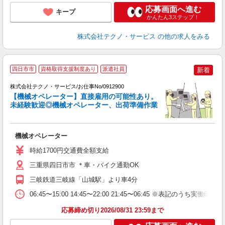
応募画面へ進む
キープ
かんたん3ステップ！
株式会社テクノ・サービス
の他の求人をみる
四日市市
資格取得支援制度あり
派遣社員
新着
り
株式会社テクノ・サービス/お仕事No/0912900
【機械オペレーター】直接雇用の可能性あり。
未経験歓迎◎機械オペレーター、出荷準備作業
き
フ
機械オペレーター
履
高
時給1700円交通費全額支給
三重県四日市市 ＊車・バイク通勤OK
三岐鉄道三岐線「山城駅」より車4分
06:45〜15:00 14:45〜22:00 21:45〜06:45 ※表
応募締め切り2026/08/31 23:59まで