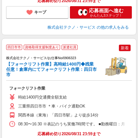
応募締め切り2026/08/31 23:59まで
応募画面へ進む
キープ
かんたん3ステップ！
株式会社テクノ・サービス
の他の求人をみる
四日市市
資格取得支援制度あり
派遣社員
新着
株式会社テクノ・サービス/お仕事No/0906323
【フォークリフト作業】高時給1400円◆残業
任意！倉庫内にてフォークリフト作業：四日市
り
市
問
フォークリフト作業
履
ラ
時給1400円交通費全額支給
O
制
三重県四日市市 ＊車・バイク通勤OK
関西本線（東海）「四日市駅」より徒歩14分
08:30〜16:30 ※表記のうち実働7時間です。 ■勤務曜日：月
応募締め切り2026/08/31 23:59まで