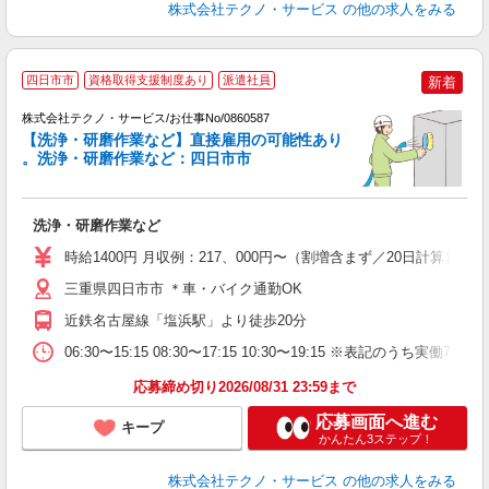
株式会社テクノ・サービス
の他の求人をみる
四日市市
資格取得支援制度あり
派遣社員
新着
（
株式会社テクノ・サービス/お仕事No/0860587
【洗浄・研磨作業など】直接雇用の可能性あり
。洗浄・研磨作業など：四日市市
デ
る
洗浄・研磨作業など
履
タ
時給1400円 月収例：217、000円〜（割増含まず／20日計算
ク
三重県四日市市 ＊車・バイク通勤OK
近鉄名古屋線「塩浜駅」より徒歩20分
06:30〜15:15 08:30〜17:15 10:30〜19:15 ※表
応募締め切り2026/08/31 23:59まで
応募画面へ進む
キープ
かんたん3ステップ！
株式会社テクノ・サービス
の他の求人をみる