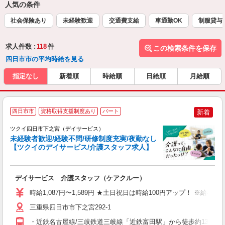
人気の条件
社会保険あり
未経験歓迎
交通費支給
車通勤OK
制服貸与
求人件数 :
118
件
この検索条件を保存
四日市市の平均時給を見る
指定なし
新着順
時給順
日給順
月給順
四日市市
資格取得支援制度あり
パート
新着
ツクイ四日市下之宮（デイサービス）
未経験者歓迎/経験不問/研修制度充実/夜勤なし
【ツクイのデイサービス/介護スタッフ求人】
各
デイサービス 介護スタッフ（ケアクルー）
入
り
時給1,087円〜1,589円 ★土日祝日は時給100円アップ！ ※給
リ
ー
三重県四日市市下之宮292-1
O
・近鉄名古屋線/三岐鉄道三岐線「近鉄富田駅」から徒歩約13分 