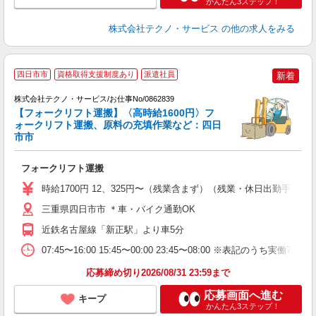
かんたん3ステップ！
株式会社テクノ・サービス
の他の求人をみる
四日市市
資格取得支援制度あり
派遣社員
新着
す
株式会社テクノ・サービス/お仕事No/0862839
【フォークリフト運搬】〈高時給1600円〉フ
ォークリフト運搬、原料の充填作業など：四日
市市
ー
フォークリフト運搬
履
ラ
時給1700円 12、325円〜（残業含まず）（残業・休日出勤手当
O
三重県四日市市 ＊車・バイク通勤OK
近鉄名古屋線「新正駅」より車5分
07:45〜16:00 15:45〜00:00 23:45〜08:00 ※表記
応募締め切り2026/08/31 23:59まで
応募画面へ進む
キープ
かんたん3ステップ！