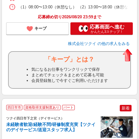
な
（1）08:00〜13:00（休憩なし） （2）13:00〜18:00（休
髪
応募締め切り2026/08/20 23:59まで
応募画面へ進む
キープ
かんたん3ステップ！
株式会社ツクイ
の他の求人をみる
「キープ」とは？
気になるお仕事をワンクリックで保存
まとめてチェック＆まとめて応募も可能
会員登録無しで今すぐご利用いただけます
四日市市
資格取得支援制度あり
パート
新着
ツクイ四日市下之宮（デイサービス）
未経験者歓迎/経験不問/研修制度充実【ツクイ
のデイサービス/送迎スタッフ求人】