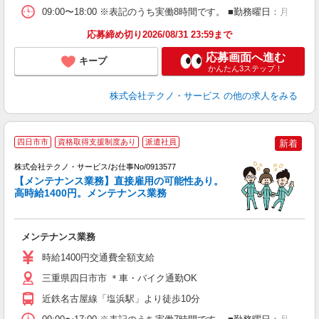
09:00〜18:00 ※表記のうち実働8時間です。 ■勤務曜日：月
応募締め切り2026/08/31 23:59まで
応募画面へ進む
キープ
かんたん3ステップ！
株式会社テクノ・サービス
の他の求人をみる
四日市市
資格取得支援制度あり
派遣社員
新着
株式会社テクノ・サービス/お仕事No/0913577
【メンテナンス業務】直接雇用の可能性あり。
修
高時給1400円。メンテナンス業務
と
メンテナンス業務
履
高
時給1400円交通費全額支給
三重県四日市市 ＊車・バイク通勤OK
近鉄名古屋線「塩浜駅」より徒歩10分