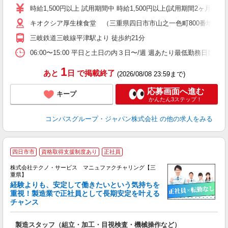
歓
時給1,500円以上 試用期間中 時給1,500円以上(試用期間2ヶ月
～
キオクシア厚生棟食堂 （三重県四日市市山之一色町800番地 3F
用
O
三岐鉄道三岐線平津駅より 徒歩約21分
ク
06:00〜15:00 平日と土日の内３日〜/週 週あたり最低勤務日数／3
1
あと
日
で掲載終了
(2026/08/08 23:59まで)
応募画面へ進む
キープ
かんたん3ステップ！
コンパスグループ・ジャパン株式会社
の他の求人をみる
四日市市
資格取得支援制度あり
正社員
株式会社テクノ・サービス マニュファクチャリング【三
重県】
経験よりも、安定して働きたいという気持ちを
重視！製造業で正社員として長期安定を叶える
チャンス
く
入
製造スタッフ（組立・加工・目視検査・機械操作など）