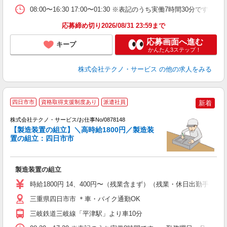
08:00〜16:30 17:00〜01:30 ※表記のうち実働7時間30
応募締め切り2026/08/31 23:59まで
応募画面へ進む
キープ
かんたん3ステップ！
株式会社テクノ・サービス
の他の求人をみる
四日市市
資格取得支援制度あり
派遣社員
新着
い
株式会社テクノ・サービス/お仕事No/0878148
【製造装置の組立】＼高時給1800円／製造装
置の組立：四日市市
す
ー
製造装置の組立
履
タ
時給1800円 14、400円〜（残業含まず）（残業・休日出勤手当
三重県四日市市 ＊車・バイク通勤OK
三岐鉄道三岐線「平津駅」より車10分