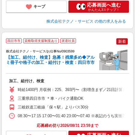
応募画面へ進む
キープ
かんたん3ステップ！
株式会社テクノ・サービス
の他の求人をみる
四日市市
資格取得支援制度あり
派遣社員
新着
（
株式会社テクノ・サービス/お仕事No/0903599
【加工、組付け、検査】急募！残業多め◆アル
ミ冊子や格子の加工・組付け・検査：四日市市
を
加工、組付け、検査
履
タ
時給1400円 月収例：225、393円〜（割増含まず／21日計算
売
得
三重県四日市市 ＊車・バイク通勤OK
三岐鉄道三岐線「保々駅」よりバス30分
08:30〜17:15 17:00〜01:40 23:00〜07:40 ※表記
応募締め切り2026/08/31 23:59まで