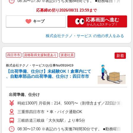
08:30〜17:30 ※表記のうち実働8時間です。 ■勤務曜日：月
応募締め切り2026/08/31 23:59まで
応募画面へ進む
キープ
かんたん3ステップ！
株式会社テクノ・サービス
の他の求人をみる
四日市市
資格取得支援制度あり
派遣社員
新着
株式会社テクノ・サービス/お仕事No/0916419
【出荷準備、仕分け】未経験OK！倉庫内にて
、自動車部品の出荷準備、仕分け：四日市市
仕
出荷準備、仕分け
履
タ
時給1300円 月収例：214、500円〜（割増含まず／22日計算
K
三重県四日市市 ＊車・バイク通勤OK
三岐鉄道三岐線「大矢知駅」より車5分
08:30〜17:00 ※表記のうち実働7時間30分です。 ■勤務曜日