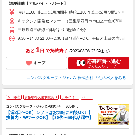
調理補助【アルバイト・パート】
入
歓
時給1,160円以上 試用期間中 時給1,160円以上(試用期間2ヶ月) 
～
キオクシア開発センター （三重県四日市市山之一色町800 キオ
用
務
三岐鉄道三岐線平津駅より 徒歩約14分
深
助
9:30〜14:30 21:00〜2:30 1日4時間〜OK、平日と土日の内3日
1
あと
日
で掲載終了
(2026/08/08 23:59まで)
応募画面へ進む
キープ
かんたん3ステップ！
コンパスグループ・ジャパン株式会社
の他の求人をみる
四日市市
資格取得支援制度あり
アルバイト
パート
コンパスグループ・ジャパン株式会社 20549_p
く
【週2日〜OK】シフトはお気軽に相談OK♪【
扶養内・WワークOK】【30代〜50代活躍中】
大