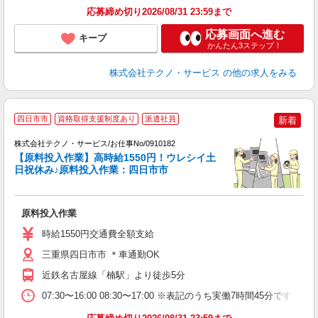
応募締め切り2026/08/31 23:59まで
応募画面へ進む
キープ
かんたん3ステップ！
株式会社テクノ・サービス
の他の求人をみる
四日市市
資格取得支援制度あり
派遣社員
新着
株式会社テクノ・サービス/お仕事No/0910182
【原料投入作業】高時給1550円！ウレシイ土
日祝休み♪原料投入作業：四日市市
す
原料投入作業
履
ラ
時給1550円交通費全額支給
店
三重県四日市市 ＊車通勤OK
近鉄名古屋線「楠駅」より徒歩5分
07:30〜16:00 08:30〜17:00 ※表記のうち実働7時間45分