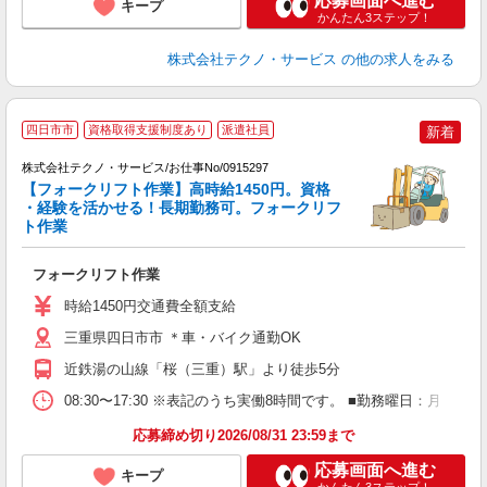
応募画面へ進む
キープ
かんたん3ステップ！
株式会社テクノ・サービス
の他の求人をみる
四日市市
資格取得支援制度あり
派遣社員
新着
1
株式会社テクノ・サービス/お仕事No/0915297
の
【フォークリフト作業】高時給1450円。資格
・経験を活かせる！長期勤務可。フォークリフ
ト作業
く
フォークリフト作業
履
ラ
時給1450円交通費全額支給
バ
三重県四日市市 ＊車・バイク通勤OK
近鉄湯の山線「桜（三重）駅」より徒歩5分
08:30〜17:30 ※表記のうち実働8時間です。 ■勤務曜日：月
応募締め切り2026/08/31 23:59まで
応募画面へ進む
キープ