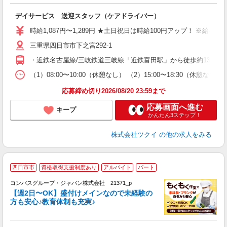
各
デイサービス 送迎スタッフ（ケアドライバー）
入
り
時給1,087円〜1,289円 ★土日祝日は時給100円アップ！ ※給
リ
ー
三重県四日市市下之宮292-1
O
・近鉄名古屋線/三岐鉄道三岐線「近鉄富田駅」から徒歩約13分 
な
（1）08:00〜10:00（休憩なし） （2）15:00〜18:30（
髪
応募締め切り2026/08/20 23:59まで
応募画面へ進む
キープ
かんたん3ステップ！
株式会社ツクイ
の他の求人をみる
四日市市
資格取得支援制度あり
アルバイト
パート
コンパスグループ・ジャパン株式会社 21371_p
く
【週2日〜OK】盛付けメインなので未経験の
方も安心♪教育体制も充実♪
大