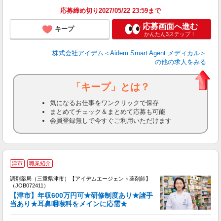
応募締め切り2027/05/22 23:59まで
応募画面へ進む
キープ
かんたん3ステップ！
株式会社アイデム＜Aidem Smart Agent メディカル＞
の他の求人をみる
「キープ」とは？
気になるお仕事をワンクリックで保存
まとめてチェック＆まとめて応募も可能
会員登録無しで今すぐご利用いただけます
津市
職業紹介
未
ア
調剤薬局（三重県津市）【アイデムエージェント薬剤師】
通
（JOB072411）
【津市】年収600万円可★研修制度あり★諸手
当あり★耳鼻咽喉科をメインに応需★