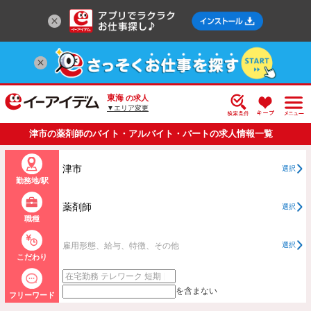
東海
の求人
▼エリア変更
津市の薬剤師のバイト・アルバイト・パートの求人情報一覧
津市
選択
勤務地/駅
薬剤師
選択
職種
雇用形態、給与、特徴、その他
選択
こだわり
を含まない
フリーワード