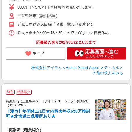
500万円〜570万円 ※経験等考慮いたします。
三重県津市（調剤薬局）
近畿日本鉄道大阪線「名張」駅より徒歩14分
月火水金土9：00〜18：30／木17：00まで／日祝休み
応募締め切り2027/05/22 23:59まで
応募画面へ進む
キープ
かんたん3ステップ！
株式会社アイデム＜Aidem Smart Agent メディカル＞
の他の求人をみる
・
津市
職業紹介
未
調剤薬局（三重県津市）【アイデムエージェント薬剤師】
ア
（JOB072037）
通
【津市】年間休121日★内科★年収650万検討
可★北海道に保養所あり★
薬剤師（職業紹介）