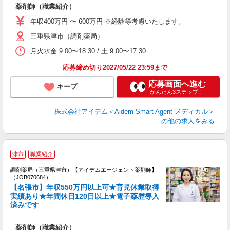
薬剤師（職業紹介）
年収400万円 〜 600万円 ※経験等考慮いたします。
三重県津市（調剤薬局）
月火水金 9:00〜18:30 / 土 9:00〜17:30
応募締め切り2027/05/22 23:59まで
応募画面へ進む
キープ
かんたん3ステップ！
株式会社アイデム＜Aidem Smart Agent メディカル＞
の他の求人をみる
・
津市
職業紹介
調剤薬局（三重県津市）【アイデムエージェント薬剤師】
未
（JOB070684）
ア
【名張市】年収550万円以上可★育児休業取得
通
実績あり★年間休日120日以上★電子薬歴導入
済みです
薬剤師（職業紹介）