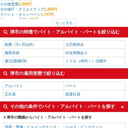
その他営業
2,000円
その他IT・クリエイティブ
1,800円
イベント・キャンペーン
1,747円
クレーン・玉掛
1,700円
もっと見る
個人営業
1,700円
CADオペレーター・積算
1,680円
津市の特徴でバイト・アルバイト・パートを絞り込む
看護師・保健師・看護助手・助産師
1,660円
WEBデザイナー・コーダー・WEBオペレーター
1,600円
短期（3ヶ月以内）
土日祝休み
津市の他の職種の平均時給を見る
服装自由
社会保険あり
週1日勤務OK
ミドル（40代～）活躍中
津市の雇用形態で絞り込む
アルバイト
パート
正社員
派遣社員
その他の条件でバイト・アルバイト・パートを探す
津市の職種からバイト・アルバイト・パートを探す
清掃・警備・ビルメンテナンス・
ヘルス・ビューティー