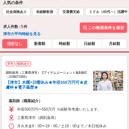
人気の条件
社会保険あり
未経験歓迎
交通費支給
ミドル（40代～）活躍中
求人件数 :
5
件
この検索条件を保存
津市の平均時給を見る
指定なし
新着順
時給順
日給順
月給順
津市
職業紹介
未
調剤薬局（三重県津市）【アイデムエージェント薬剤師】
ア
（JOB071955）
通
【津市】木曜+日曜休み★年収550万円可★皮
膚科★電子薬歴★
薬剤師（職業紹介）
年収500万円〜550万円 ※経験等考慮いたします。
三重県津市（調剤薬局）
月火水金9：00〜19：00／土18：00まで／木日祝休み