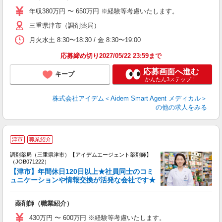
年収380万円 〜 650万円 ※経験等考慮いたします。
三重県津市（調剤薬局）
月火水土 8:30〜18:30 / 金 8:30〜19:00
応募締め切り2027/05/22 23:59まで
応募画面へ進む
キープ
かんたん3ステップ！
株式会社アイデム＜Aidem Smart Agent メディカル＞
の他の求人をみる
津市
職業紹介
調剤薬局（三重県津市）【アイデムエージェント薬剤師】
未
（JOB071222）
ア
【津市】年間休日120日以上★社員同士のコミ
通
ュニケーションや情報交換が活発な会社です★
薬剤師（職業紹介）
430万円 〜 600万円 ※経験等考慮いたします。