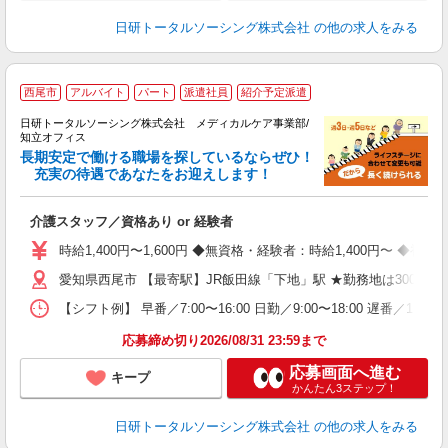
日研トータルソーシング株式会社
の他の求人をみる
西尾市
アルバイト
パート
派遣社員
紹介予定派遣
生
日研トータルソーシング株式会社 メディカルケア事業部/
知立オフィス
長期安定で働ける職場を探しているならぜひ！
充実の待遇であなたをお迎えします！
ま
介護スタッフ／資格あり or 経験者
入
未
時給1,400円〜1,600円 ◆無資格・経験者：時給1,400円〜 
婦
愛知県西尾市 【最寄駅】JR飯田線「下地」駅 ★勤務地は3000
～
あ
【シフト例】 早番／7:00〜16:00 日勤／9:00〜18:00 
日
録
応募締め切り2026/08/31 23:59まで
得
応募画面へ進む
キープ
かんたん3ステップ！
日研トータルソーシング株式会社
の他の求人をみる