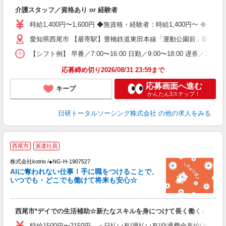
入
介護スタッフ／資格あり or 経験者
未
婦
時給1,400円〜1,600円 ◆無資格・経験者：時給1,400円〜 
～
愛知県西尾市 【最寄駅】豊橋鉄道東田本線「運動公園前」駅 ★勤
あ
日
【シフト例】 早番／7:00〜16:00 日勤／9:00〜18:00 
録
得
応募締め切り2026/08/31 23:59まで
応募画面へ進む
キープ
かんたん3ステップ！
日研トータルソーシング株式会社
の他の求人をみる
西尾市
派遣社員
株式会社kotrio /●NG-H-1907527
女
AIに奪われない仕事！手に職をつけることで、
ド
いつでも・どこでも働けて将来も安心☆
活
ル
自
西尾市*デイでの生活補助☆新たなスキルを身につけて長く働く♪
役
時給1500円〜2150円 ＜日払い有/週払い有/交通費全支給(ガソリ