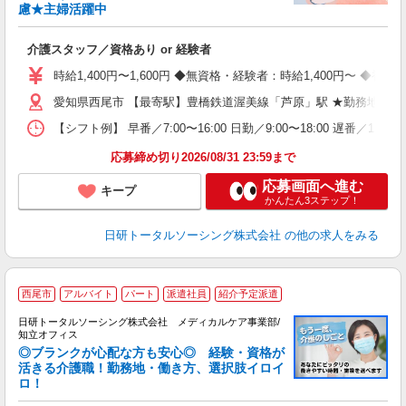
慮★主婦活躍中
で
入
介護スタッフ／資格あり or 経験者
未
婦
時給1,400円〜1,600円 ◆無資格・経験者：時給1,400円〜 
～
愛知県西尾市 【最寄駅】豊橋鉄道渥美線「芦原」駅 ★勤務地は3
あ
日
【シフト例】 早番／7:00〜16:00 日勤／9:00〜18:00 
録
得
応募締め切り2026/08/31 23:59まで
応募画面へ進む
キープ
かんたん3ステップ！
日研トータルソーシング株式会社
の他の求人をみる
西尾市
アルバイト
パート
派遣社員
紹介予定派遣
日研トータルソーシング株式会社 メディカルケア事業部/
知立オフィス
◎ブランクが心配な方も安心◎ 経験・資格が
活きる介護職！勤務地・働き方、選択肢イロイ
ロ！
や