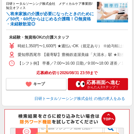
日研トータルソーシング株式会社 メディカルケア事業部/
知立オフィス
＼将来家族の介護が必要になったときのために
／50代・60代からはじめる介護職！◎無資格
・未経験歓迎◎
な
入
未経験・無資格OKの介護スタッフ
未
婦
時給1,350円〜1,600円 ★週払いOK（規定あり） ※給与幅は経
～
愛知県西尾市 【最寄駅】豊橋鉄道渥美線「大清水」駅 ★勤務地は
あ
日
【シフト例】 早番／7:00〜16:00 日勤／9:00〜18:00 
録
得
応募締め切り2026/08/31 23:59まで
応募画面へ進む
キープ
かんたん3ステップ！
日研トータルソーシング株式会社
の他の求人をみる