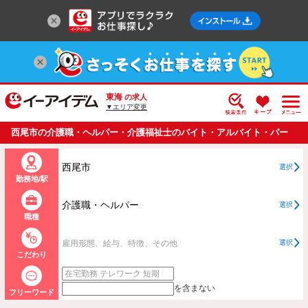
東海
の求人
▼エリア変更
西尾市の介護職・ヘルパー・介護福祉士のバイト・アルバイト・パー
トの求人情報一覧
西尾市
選択
勤務地/駅
介護職・ヘルパー
選択
職種
雇用形態、給与、特徴、その他
選択
こだわり
を含まない
フリーワード