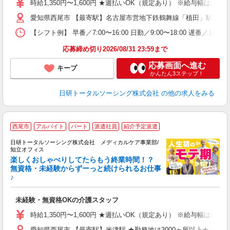
婦
時給1,350円〜1,600円 ★週払いOK（規定あり） ※給与幅は経
～
愛知県西尾市 【最寄駅】名古屋市営地下鉄鶴舞線「植田」駅 ★勤
あ
日
【シフト例】 早番／7:00〜16:00 日勤／9:00〜18:00 
録
得
応募締め切り2026/08/31 23:59まで
応募画面へ進む
キープ
かんたん3ステップ！
日研トータルソーシング株式会社
の他の求人をみる
西尾市
アルバイト
パート
派遣社員
紹介予定派遣
日研トータルソーシング株式会社 メディカルケア事業部/
知立オフィス
楽しくおしゃべりしてたらもう終業時間！？
無資格・未経験からずーっと続けられるお仕事
♪
そ
入
未
未経験・無資格OKの介護スタッフ
婦
～
時給1,350円〜1,600円 ★週払いOK（規定あり） ※給与幅は経
あ
愛知県西尾市 【最寄駅】米津駅 ★勤務地は3000ヶ所以上★ 