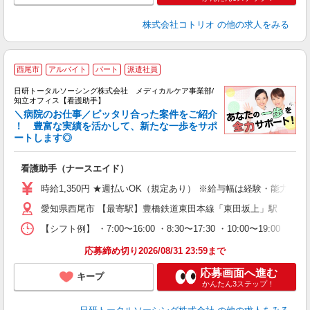
株式会社コトリオ
の他の求人をみる
西尾市
アルバイト
パート
派遣社員
日研トータルソーシング株式会社 メディカルケア事業部/
知立オフィス【看護助手】
＼病院のお仕事／ピッタリ合った案件をご紹介
！ 豊富な実績を活かして、新たな一歩をサポ
ートします◎
厚
入
看護助手（ナースエイド）
未
婦
時給1,350円 ★週払いOK（規定あり） ※給与幅は経験・能力によ
～
愛知県西尾市 【最寄駅】豊橋鉄道東田本線「東田坂上」駅
あ
日
【シフト例】 ・7:00〜16:00 ・8:30〜17:30 ・10:00
録
得
応募締め切り2026/08/31 23:59まで
応募画面へ進む
キープ
かんたん3ステップ！