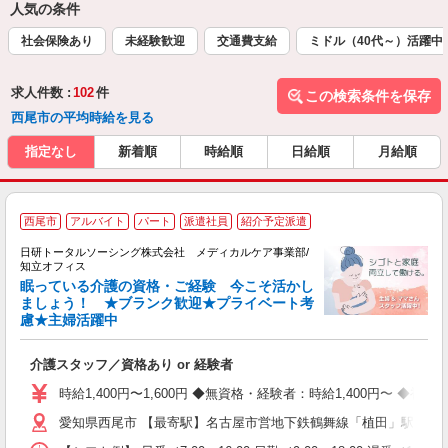
人気の条件
社会保険あり
未経験歓迎
交通費支給
ミドル（40代～）活躍中
求人件数 :
102
件
この検索条件を保存
西尾市の平均時給を見る
指定なし
新着順
時給順
日給順
月給順
西尾市
アルバイト
パート
派遣社員
紹介予定派遣
日研トータルソーシング株式会社 メディカルケア事業部/
知立オフィス
眠っている介護の資格・ご経験 今こそ活かし
ましょう！ ★ブランク歓迎★プライベート考
慮★主婦活躍中
で
入
介護スタッフ／資格あり or 経験者
未
婦
時給1,400円〜1,600円 ◆無資格・経験者：時給1,400円〜 
～
愛知県西尾市 【最寄駅】名古屋市営地下鉄鶴舞線「植田」駅 ★勤
あ
日