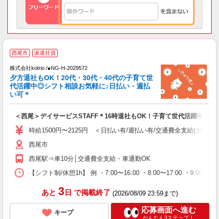
西尾市
派遣社員
株式会社kotrio /●NG-H-2029572
女
夕方退社もOK！20代・30代・40代の子育て世
ド
代活躍中◎シフト相談お気軽に♪日払い・週払
活
い可＊
ル
自
＜西尾＞デイサービスSTAFF＊16時退社もOK！子育て世代活躍中
役
時給1500円〜2125円 ＜日払い有/週払い有/交通費全支給(ガソリ
西尾市
西尾駅⇒車10分│交通費全支給・車通勤OK
【シフト制/休憩1h】 例 ・7:00〜16:00 ・8:00〜17:00 ・9:00〜
3
あと
日
で掲載終了
(2026/08/09 23:59まで)
応募画面へ進む
キープ
かんたん3ステップ！