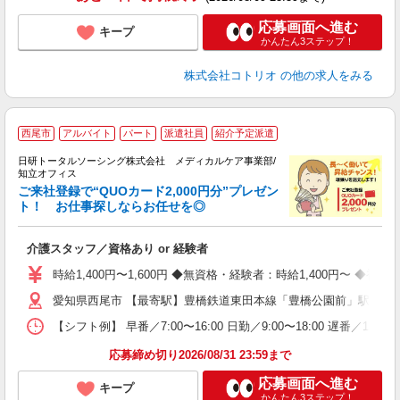
応募画面へ進む
キープ
かんたん3ステップ！
株式会社コトリオ
の他の求人をみる
★
西尾市
アルバイト
パート
派遣社員
紹介予定派遣
日研トータルソーシング株式会社 メディカルケア事業部/
知立オフィス
ご来社登録で“QUOカード2,000円分”プレゼン
ト！ お仕事探しならお任せを◎
を
入
介護スタッフ／資格あり or 経験者
未
婦
時給1,400円〜1,600円 ◆無資格・経験者：時給1,400円〜 
～
愛知県西尾市 【最寄駅】豊橋鉄道東田本線「豊橋公園前」駅 ★勤
あ
日
【シフト例】 早番／7:00〜16:00 日勤／9:00〜18:00 
録
得
応募締め切り2026/08/31 23:59まで
応募画面へ進む
キープ
かんたん3ステップ！