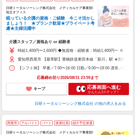
日研トータルソーシング株式会社 メディカルケア事業部/
知立オフィス
眠っている介護の資格・ご経験 今こそ活かし
ましょう！ ★ブランク歓迎★プライベート考
慮★主婦活躍中
で
入
介護スタッフ／資格あり or 経験者
未
婦
時給1,400円〜1,600円 ◆無資格・経験者：時給1,400円〜 
～
愛知県西尾市 【最寄駅】豊橋鉄道東田本線「新川」駅 ★勤務地は
あ
日
【シフト例】 早番／7:00〜16:00 日勤／9:00〜18:00 
録
得
応募締め切り2026/08/31 23:59まで
応募画面へ進む
キープ
かんたん3ステップ！
日研トータルソーシング株式会社
の他の求人をみる
★
西尾市
アルバイト
パート
派遣社員
紹介予定派遣
日研トータルソーシング株式会社 メディカルケア事業部/