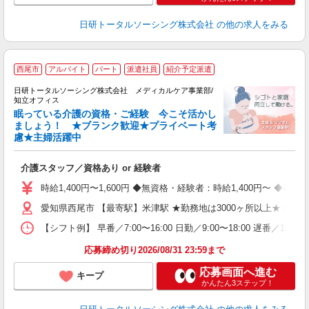
日研トータルソーシング株式会社
の他の求人をみる
西尾市
アルバイト
パート
派遣社員
紹介予定派遣
日研トータルソーシング株式会社 メディカルケア事業部/
知立オフィス
眠っている介護の資格・ご経験 今こそ活かし
ましょう！ ★ブランク歓迎★プライベート考
慮★主婦活躍中
で
入
介護スタッフ／資格あり or 経験者
未
婦
時給1,400円〜1,600円 ◆無資格・経験者：時給1,400円〜 
～
愛知県西尾市 【最寄駅】米津駅 ★勤務地は3000ヶ所以上★ 
あ
日
【シフト例】 早番／7:00〜16:00 日勤／9:00〜18:00 
録
得
応募締め切り2026/08/31 23:59まで
応募画面へ進む
キープ
かんたん3ステップ！