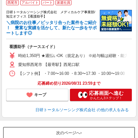
西尾市
アルバイト
パート
派遣社員
日研トータルソーシング株式会社 メディカルケア事業部/
知立オフィス【看護助手】
＼病院のお仕事／ピッタリ合った案件をご紹介
！ 豊富な実績を活かして、新たな一歩をサポ
ートします◎
厚
入
看護助手（ナースエイド）
未
婦
時給1,350円 ★週払いOK（規定あり） ※給与幅は経験・能力によ
～
愛知県西尾市 【最寄駅】西尾口駅
あ
日
【シフト例】 ・7:00〜16:00 ・8:30〜17:30 ・10:00
録
得
応募締め切り2026/08/31 23:59まで
応募画面へ進む
キープ
かんたん3ステップ！
日研トータルソーシング株式会社
の他の求人をみる
次のページへ