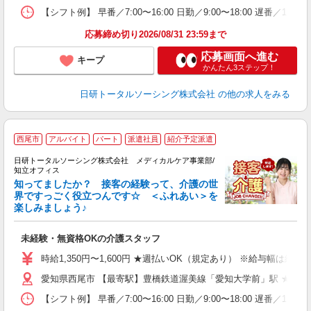
日
【シフト例】 早番／7:00〜16:00 日勤／9:00〜18:00 
録
得
応募締め切り2026/08/31 23:59まで
応募画面へ進む
キープ
かんたん3ステップ！
日研トータルソーシング株式会社
の他の求人をみる
西尾市
アルバイト
パート
派遣社員
紹介予定派遣
日研トータルソーシング株式会社 メディカルケア事業部/
知立オフィス
知ってましたか？ 接客の経験って、介護の世
界ですっごく役立つんです☆ ＜ふれあい＞を
楽しみましょう♪
活
入
未経験・無資格OKの介護スタッフ
未
婦
時給1,350円〜1,600円 ★週払いOK（規定あり） ※給与幅は経
～
愛知県西尾市 【最寄駅】豊橋鉄道渥美線「愛知大学前」駅 ★勤務
あ
日
【シフト例】 早番／7:00〜16:00 日勤／9:00〜18:00 
録