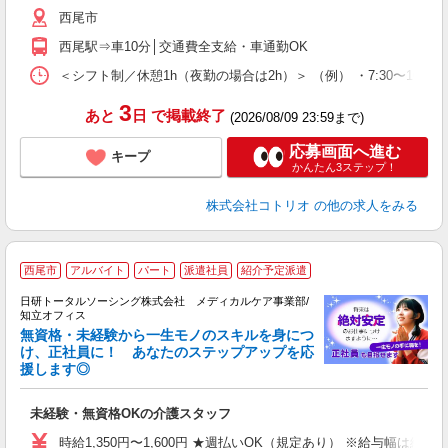
西尾市
西尾駅⇒車10分│交通費全支給・車通勤OK
＜シフト制／休憩1h（夜勤の場合は2h）＞ （例） ・7:30〜16:30 ・
3
あと
日
で掲載終了
(2026/08/09 23:59まで)
応募画面へ進む
キープ
かんたん3ステップ！
株式会社コトリオ
の他の求人をみる
西尾市
アルバイト
パート
派遣社員
紹介予定派遣
日研トータルソーシング株式会社 メディカルケア事業部/
知立オフィス
無資格・未経験から一生モノのスキルを身につ
け、正社員に！ あなたのステップアップを応
援します◎
や
入
未経験・無資格OKの介護スタッフ
未
婦
時給1,350円〜1,600円 ★週払いOK（規定あり） ※給与幅は経