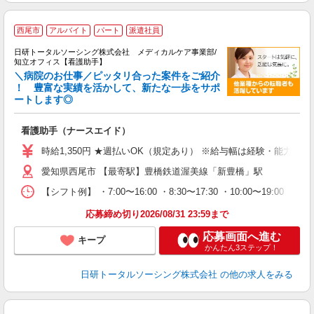
西尾市
アルバイト
パート
派遣社員
日研トータルソーシング株式会社 メディカルケア事業部/
知立オフィス【看護助手】
＼病院のお仕事／ピッタリ合った案件をご紹介
！ 豊富な実績を活かして、新たな一歩をサポ
ートします◎
厚
入
看護助手（ナースエイド）
未
婦
時給1,350円 ★週払いOK（規定あり） ※給与幅は経験・能力によ
～
愛知県西尾市 【最寄駅】豊橋鉄道渥美線「新豊橋」駅
あ
日
【シフト例】 ・7:00〜16:00 ・8:30〜17:30 ・10:00
録
得
応募締め切り2026/08/31 23:59まで
応募画面へ進む
キープ
かんたん3ステップ！
日研トータルソーシング株式会社
の他の求人をみる