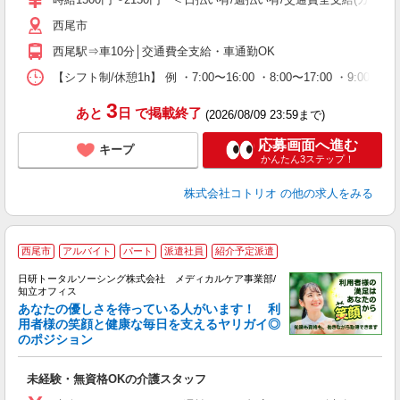
西尾市
西尾駅⇒車10分│交通費全支給・車通勤OK
【シフト制/休憩1h】 例 ・7:00〜16:00 ・8:00〜17:00 ・9:00〜
3
あと
日
で掲載終了
(2026/08/09 23:59まで)
応募画面へ進む
キープ
かんたん3ステップ！
株式会社コトリオ
の他の求人をみる
西尾市
アルバイト
パート
派遣社員
紹介予定派遣
日研トータルソーシング株式会社 メディカルケア事業部/
知立オフィス
あなたの優しさを待っている人がいます！ 利
用者様の笑顔と健康な毎日を支えるヤリガイ◎
のポジション
紹
入
未経験・無資格OKの介護スタッフ
未