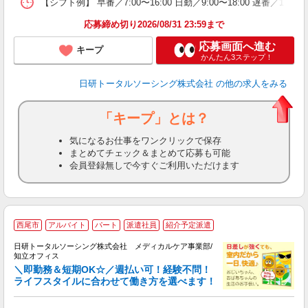
【シフト例】 早番／7:00〜16:00 日勤／9:00〜18:00 
録
得
応募締め切り2026/08/31 23:59まで
応募画面へ進む
キープ
かんたん3ステップ！
日研トータルソーシング株式会社
の他の求人をみる
「キープ」とは？
気になるお仕事をワンクリックで保存
まとめてチェック＆まとめて応募も可能
会員登録無しで今すぐご利用いただけます
西尾市
アルバイト
パート
派遣社員
紹介予定派遣
日研トータルソーシング株式会社 メディカルケア事業部/
さ
知立オフィス
＼即勤務＆短期OK☆／週払い可！経験不問！
ライフスタイルに合わせて働き方を選べます！
ら