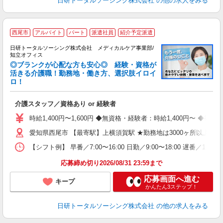
日研トータルソーシング株式会社
の他の求人をみる
西尾市
アルバイト
パート
派遣社員
紹介予定派遣
日研トータルソーシング株式会社 メディカルケア事業部/
知立オフィス
◎ブランクが心配な方も安心◎ 経験・資格が
活きる介護職！勤務地・働き方、選択肢イロイ
ロ！
や
入
介護スタッフ／資格あり or 経験者
未
婦
時給1,400円〜1,600円 ◆無資格・経験者：時給1,400円〜 
～
愛知県西尾市 【最寄駅】上横須賀駅 ★勤務地は3000ヶ所以上
あ
日
【シフト例】 早番／7:00〜16:00 日勤／9:00〜18:00 
録
得
応募締め切り2026/08/31 23:59まで
応募画面へ進む
キープ
かんたん3ステップ！
日研トータルソーシング株式会社
の他の求人をみる