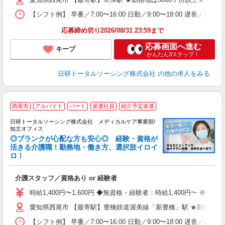
日
録
【シフト例】 早番／7:00〜16:00 日勤／9:00〜18:00 
得
応募締め切り2026/08/31 23:59まで
応募画面へ進む
キープ
かんたん3ステップ！
日研トータルソーシング株式会社
の他の求人をみる
西尾市
アルバイト
パート
派遣社員
紹介予定派遣
日研トータルソーシング株式会社 メディカルケア事業部/
知立オフィス
◎ブランクが心配な方も安心◎ 経験・資格が
活きる介護職！勤務地・働き方、選択肢イロイ
ロ！
や
入
介護スタッフ／資格あり or 経験者
未
婦
時給1,400円〜1,600円 ◆無資格・経験者：時給1,400円〜 
～
愛知県西尾市 【最寄駅】豊橋鉄道渥美線「新豊橋」駅 ★勤務地は
あ
日
【シフト例】 早番／7:00〜16:00 日勤／9:00〜18:00 