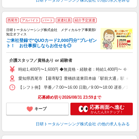
日研トータルソーシング株式会社
の他の求人をみる
★
西尾市
アルバイト
パート
派遣社員
紹介予定派遣
日研トータルソーシング株式会社 メディカルケア事業部/
知立オフィス
ご来社登録で“QUOカード2,000円分”プレゼン
ト！ お仕事探しならお任せを◎
を
入
介護スタッフ／資格あり or 経験者
未
婦
時給1,400円〜1,600円 ◆無資格・経験者：時給1,400円〜 
～
愛知県西尾市 【最寄駅】豊橋鉄道東田本線「駅前大通」駅 ★勤務
あ
日
【シフト例】 早番／7:00〜16:00 日勤／9:00〜18:00 
録
得
応募締め切り2026/08/31 23:59まで
応募画面へ進む
キープ
かんたん3ステップ！
日研トータルソーシング株式会社
の他の求人をみる