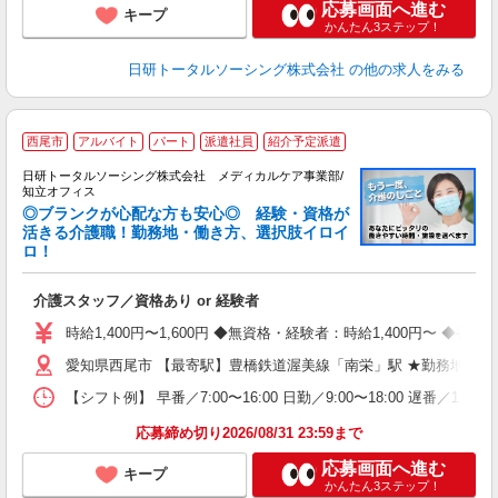
応募画面へ進む
キープ
かんたん3ステップ！
日研トータルソーシング株式会社
の他の求人をみる
西尾市
アルバイト
パート
派遣社員
紹介予定派遣
日研トータルソーシング株式会社 メディカルケア事業部/
知立オフィス
◎ブランクが心配な方も安心◎ 経験・資格が
活きる介護職！勤務地・働き方、選択肢イロイ
ロ！
や
入
介護スタッフ／資格あり or 経験者
未
婦
時給1,400円〜1,600円 ◆無資格・経験者：時給1,400円〜 
～
愛知県西尾市 【最寄駅】豊橋鉄道渥美線「南栄」駅 ★勤務地は3
あ
日
【シフト例】 早番／7:00〜16:00 日勤／9:00〜18:00 
録
得
応募締め切り2026/08/31 23:59まで
応募画面へ進む
キープ
かんたん3ステップ！