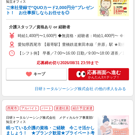
知立オフィス
ご来社登録で“QUOカード2,000円分”プレゼン
ト！ お仕事探しならお任せを◎
を
入
介護スタッフ／資格あり or 経験者
未
婦
時給1,400円〜1,600円 ◆無資格・経験者：時給1,400円〜 
～
愛知県西尾市 【最寄駅】豊橋鉄道東田本線「井原」駅 ★勤務地は
あ
日
【シフト例】 早番／7:00〜16:00 日勤／9:00〜18:00 
録
得
応募締め切り2026/08/31 23:59まで
応募画面へ進む
キープ
かんたん3ステップ！
日研トータルソーシング株式会社
の他の求人をみる
西尾市
アルバイト
パート
派遣社員
紹介予定派遣
日研トータルソーシング株式会社 メディカルケア事業部/
知立オフィス
眠っている介護の資格・ご経験 今こそ活かし
ましょう！ ★ブランク歓迎★プライベート考