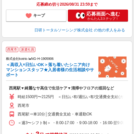
得
応募締め切り2026/08/31 23:59まで
応募画面へ進む
キープ
かんたん3ステップ！
日研トータルソーシング株式会社
の他の求人をみる
【
西尾市
派遣社員
株式会社kotrio /●NG-H-1905906
女
＜高収入×日払いOK＞落ち着いたシニア向け
ド
マンションスタッフ★入居者様の生活相談やサ
活
ポート
ル
自
西尾駅▼綺麗なサ高住で生活ケア▼清掃やフロアの巡回など
役
時給1500円〜2125円 ＜日払い有/週払い有/交通費全支給(ガソリ
西尾市
西尾駅⇒車10分│交通費全支給・車通勤OK
＜週3〜シフト制＞ ・8:00-17:00 ・9:00-18:00 ・16:00-