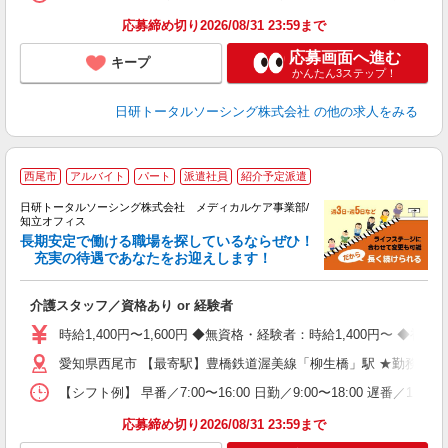
録
得
応募締め切り2026/08/31 23:59まで
応募画面へ進む
キープ
かんたん3ステップ！
日研トータルソーシング株式会社
の他の求人をみる
西尾市
アルバイト
パート
派遣社員
紹介予定派遣
生
日研トータルソーシング株式会社 メディカルケア事業部/
知立オフィス
長期安定で働ける職場を探しているならぜひ！
充実の待遇であなたをお迎えします！
ま
介護スタッフ／資格あり or 経験者
入
未
時給1,400円〜1,600円 ◆無資格・経験者：時給1,400円〜 
婦
愛知県西尾市 【最寄駅】豊橋鉄道渥美線「柳生橋」駅 ★勤務地は
～
あ
【シフト例】 早番／7:00〜16:00 日勤／9:00〜18:00 
日
録
応募締め切り2026/08/31 23:59まで
得