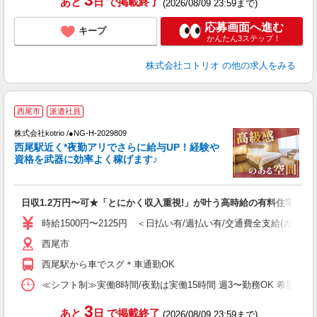
3
あと
日
で掲載終了
(2026/08/09 23:59まで)
応募画面へ進む
キープ
かんたん3ステップ！
株式会社コトリオ
の他の求人をみる
西尾市
派遣社員
株式会社kotrio /●NG-H-2029809
女
西尾駅近く*夜勤アリでさらに給与UP！経験や
ド
資格を武器に効率よく稼げます♪
活
ル
自
日収1.2万円〜可★「とにかく収入重視!」が叶う高時給の有料住宅
役
時給1500円〜2125円 ＜日払い有/週払い有/交通費全支給(ガソリ
西尾市
西尾駅から車でスグ＊車通勤OK
≪シフト制≫実働8時間/夜勤は実働15時間 週3〜勤務OK 希望シフト制 [例]
3
あと
日
で掲載終了
(2026/08/09 23:59まで)