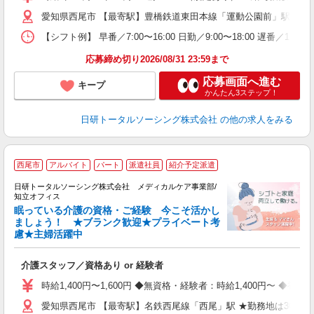
～
愛知県西尾市 【最寄駅】豊橋鉄道東田本線「運動公園前」駅 ★勤
あ
日
【シフト例】 早番／7:00〜16:00 日勤／9:00〜18:00 
録
得
応募締め切り2026/08/31 23:59まで
応募画面へ進む
キープ
かんたん3ステップ！
日研トータルソーシング株式会社
の他の求人をみる
西尾市
アルバイト
パート
派遣社員
紹介予定派遣
日研トータルソーシング株式会社 メディカルケア事業部/
知立オフィス
眠っている介護の資格・ご経験 今こそ活かし
ましょう！ ★ブランク歓迎★プライベート考
慮★主婦活躍中
で
入
介護スタッフ／資格あり or 経験者
未
婦
時給1,400円〜1,600円 ◆無資格・経験者：時給1,400円〜 
～
愛知県西尾市 【最寄駅】名鉄西尾線「西尾」駅 ★勤務地は300
あ