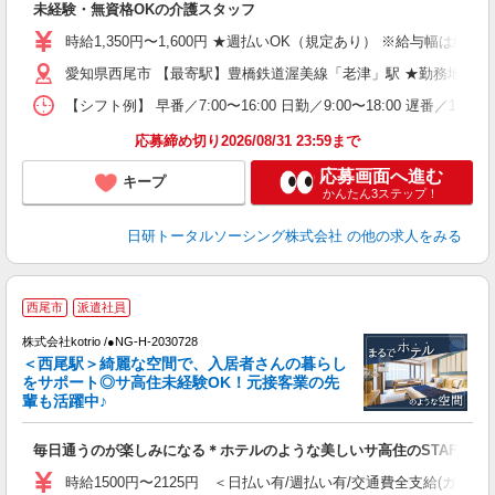
未経験・無資格OKの介護スタッフ
入
未
時給1,350円〜1,600円 ★週払いOK（規定あり） ※給与幅は経
婦
愛知県西尾市 【最寄駅】豊橋鉄道渥美線「老津」駅 ★勤務地は3
～
あ
【シフト例】 早番／7:00〜16:00 日勤／9:00〜18:00 
日
録
応募締め切り2026/08/31 23:59まで
得
応募画面へ進む
キープ
かんたん3ステップ！
日研トータルソーシング株式会社
の他の求人をみる
2
西尾市
派遣社員
株式会社kotrio /●NG-H-2030728
女
＜西尾駅＞綺麗な空間で、入居者さんの暮らし
ド
をサポート◎サ高住未経験OK！元接客業の先
活
輩も活躍中♪
ル
自
毎日通うのが楽しみになる＊ホテルのような美しいサ高住のSTAFF
役
時給1500円〜2125円 ＜日払い有/週払い有/交通費全支給(ガソリ