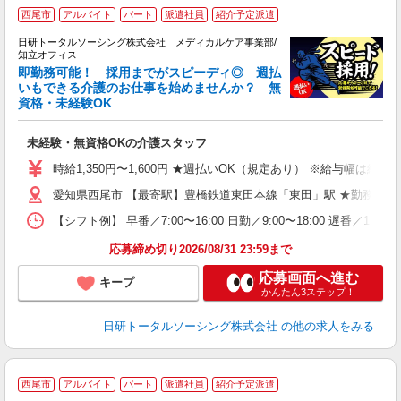
西尾市
アルバイト
パート
派遣社員
紹介予定派遣
日研トータルソーシング株式会社 メディカルケア事業部/
知立オフィス
即勤務可能！ 採用までがスピーディ◎ 週払
いもできる介護のお仕事を始めませんか？ 無
資格・未経験OK
に
入
未経験・無資格OKの介護スタッフ
未
婦
時給1,350円〜1,600円 ★週払いOK（規定あり） ※給与幅は経
～
愛知県西尾市 【最寄駅】豊橋鉄道東田本線「東田」駅 ★勤務地は
あ
日
【シフト例】 早番／7:00〜16:00 日勤／9:00〜18:00 
録
得
応募締め切り2026/08/31 23:59まで
応募画面へ進む
キープ
かんたん3ステップ！
日研トータルソーシング株式会社
の他の求人をみる
西尾市
アルバイト
パート
派遣社員
紹介予定派遣
■