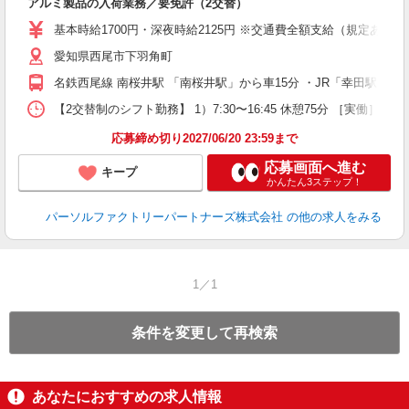
アルミ製品の入荷業務／要免許（2交替）
ー
基本時給1700円・深夜時給2125円 ※交通費全額支給（規定あり） 【
い
愛知県西尾市下羽角町
名鉄西尾線 南桜井駅 「南桜井駅」から車15分 ・JR「幸田駅」か
【2交替制のシフト勤務】 1）7:30〜16:45 休憩75分 ［実働］8時間
応募締め切り2027/06/20 23:59まで
応募画面へ進む
キープ
かんたん3ステップ！
パーソルファクトリーパートナーズ株式会社
の他の求人をみる
1／1
条件を変更して再検索
あなたにおすすめの求人情報