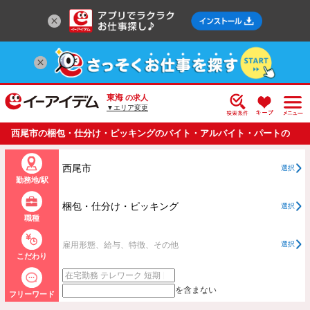
東海
の求人
▼エリア変更
西尾市の梱包・仕分け・ピッキングのバイト・アルバイト・パートの
求人情報一覧
西尾市
選択
勤務地/駅
梱包・仕分け・ピッキング
選択
職種
雇用形態、給与、特徴、その他
選択
こだわり
を含まない
フリーワード