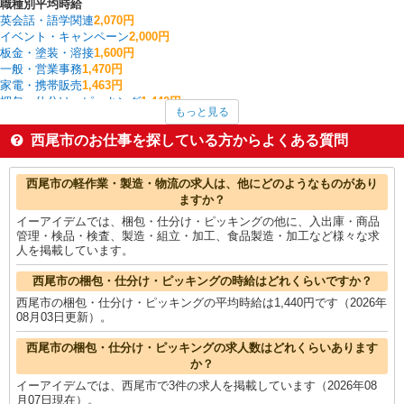
職種別平均時給
英会話・語学関連
2,070円
イベント・キャンペーン
2,000円
板金・塗装・溶接
1,600円
一般・営業事務
1,470円
家電・携帯販売
1,463円
梱包・仕分け・ピッキング
1,440円
もっと見る
製造・組立・加工
1,439円
その他介護・福祉
1,433円
西尾市のお仕事を探している方からよくある質問
データ入力・オペレーター
1,430円
看護師・保健師・看護助手・助産師
1,397円
西尾市の他の職種の平均時給を見る
西尾市の軽作業・製造・物流の求人は、他にどのようなものがあり
ますか？
イーアイデムでは、梱包・仕分け・ピッキングの他に、入出庫・商品
管理・検品・検査、製造・組立・加工、食品製造・加工など様々な求
人を掲載しています。
西尾市の梱包・仕分け・ピッキングの時給はどれくらいですか？
西尾市の梱包・仕分け・ピッキングの平均時給は1,440円です（2026年
08月03日更新）。
西尾市の梱包・仕分け・ピッキングの求人数はどれくらいあります
か？
イーアイデムでは、西尾市で3件の求人を掲載しています（2026年08
月07日現在）。