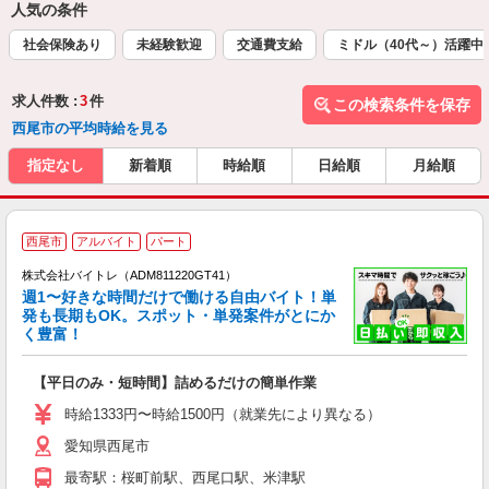
人気の条件
社会保険あり
未経験歓迎
交通費支給
ミドル（40代～）活躍中
求人件数 :
3
件
この検索条件を保存
西尾市の平均時給を見る
指定なし
新着順
時給順
日給順
月給順
西尾市
アルバイト
パート
株式会社バイトレ（ADM811220GT41）
週1〜好きな時間だけで働ける自由バイト！単
発も長期もOK。スポット・単発案件がとにか
も
く豊富！
気
【平日のみ・短時間】詰めるだけの簡単作業
即
活
時給1333円〜時給1500円（就業先により異なる）
（
愛知県西尾市
短
K
最寄駅：桜町前駅、西尾口駅、米津駅
日