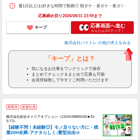
髪
週1日以上/お好きな時間で勤務◎ 朝ダケ・昼ダケ・夜ダケ・夜勤など、 ご自
応募締め切り2026/08/31 23:59まで
応募画面へ進む
キープ
かんたん3ステップ！
株式会社バイトレ
の他の求人をみる
「キープ」とは？
気になるお仕事をワンクリックで保存
まとめてチェック＆まとめて応募も可能
会員登録無しで今すぐご利用いただけます
西尾市
派遣社員
株式会社綜合キャリアオプション（1314VJ0805G55★31-
S-T3）
【経験不問！未経験◎】モノ足りない方に・残
業20H未満♪アナタらしく♪髪型自由☆
た