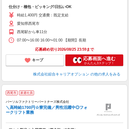
入
仕分け・梱包・ピッキング/日払いOK
分
0
時給1,400円 交通費：既定支給
満
愛知県西尾市
西尾駅から車11分
07:00〜16:00 16:00〜01:00 【期間】長期
応募締め切り2026/08/25 23:59まで
応募画面へ進む
キープ
かんたん3ステップ！
株式会社綜合キャリアオプション
の他の求人をみる
◆
西尾市
派遣社員
パーソルファクトリーパートナーズ株式会社
通
＼高時給1700円☆寮完備／男性活躍中◎フォ
ークリフト業務
え
お