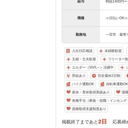
給与
時給1400円
職種
≪日払いOK≫
勤務地
一宮市 最寄
入社日応相談
未経験歓迎
主婦・主夫歓迎
フリーター
エルダー（50代～）活躍中
昇給あり
完全週休2日制
バイク通勤OK
自転車通勤OK
産休・育休取得実績あり
退
各種手当（家族・役職・インセンテ
資格取得支援制度あり
2日
掲載終了まであと
応募締め切り: