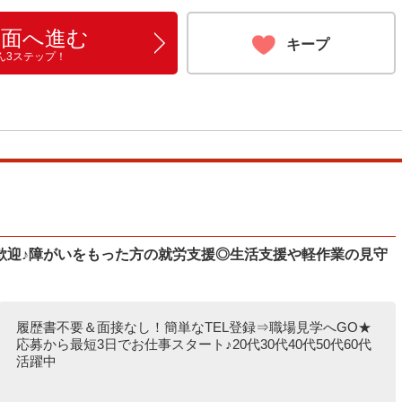
画面へ進む
キープ
ん3ステップ！
歓迎♪障がいをもった方の就労支援◎生活支援や軽作業の見守
履歴書不要＆面接なし！簡単なTEL登録⇒職場見学へGO★
応募から最短3日でお仕事スタート♪20代30代40代50代60代
活躍中