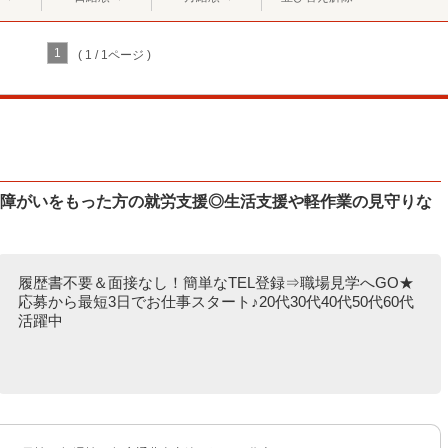
1
( 1 / 1ページ )
♪障がいをもった方の就労支援◎生活支援や軽作業の見守りな
履歴書不要＆面接なし！簡単なTEL登録⇒職場見学へGO★
応募から最短3日でお仕事スタート♪20代30代40代50代60代
活躍中