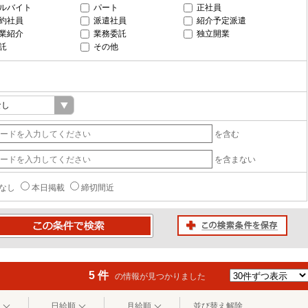
ルバイト
パート
正社員
約社員
派遣社員
紹介予定派遣
業紹介
業務委託
独立開業
託
その他
を含む
を含まない
なし
本日掲載
締切間近
この検索条件を保存
条件で検索
5 件
の情報が見つかりました
日給順
月給順
並び替え解除