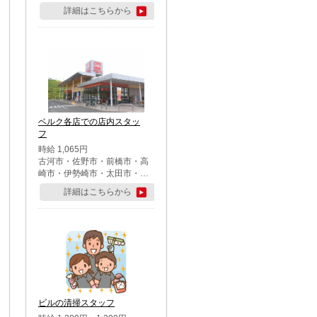
詳細はこちらから
ベルク各店での店内スタッ
フ
時給 1,065円
古河市・佐野市・前橋市・高
崎市・伊勢崎市・太田市・館
林市・藤岡市・大泉町・さい
詳細はこちらから
たま市北区・川越市・熊谷
市・行田市・秩父市・所沢
市・飯能市・東松山市・坂戸
市・鶴ケ島市・千葉市中央
区・市川市・松戸市・習志野
市・柏市・流山市・八千代
市・足立区・江戸川区・八王
子市・町田市
ビルの清掃スタッフ