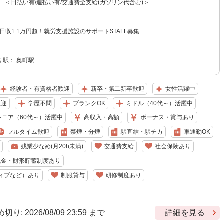
〜 ＜日払い有/週払い有/交通費全支給(ガソリン代含む)＞
日収1.1万円超！就労支援施設のサポートSTAFF募集
り駅： 奥町駅
経験者・有資格者歓迎
新卒・第二新卒歓迎
女性活躍中
歓迎
学歴不問
ブランクOK
ミドル（40代～）活躍中
シニア（60代～）活躍中
高収入・高額
ボーナス・賞与あり
フルタイム歓迎
禁煙・分煙
駅直結・駅チカ
車通勤OK
残業少なめ(月20h未満)
交通費支給
社会保険あり
職金・財形貯蓄制度あり
ィブなど）あり
制服貸与
研修制度あり
 2026/08/09 23:59 まで
詳細を見る