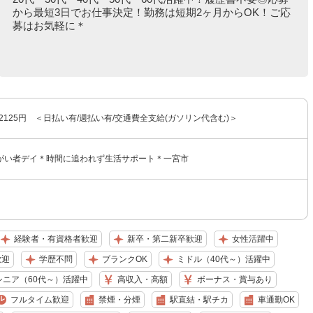
から最短3日でお仕事決定！勤務は短期2ヶ月からOK！ご応
募はお気軽に＊
〜2125円 ＜日払い有/週払い有/交通費全支給(ガソリン代含む)＞
がい者デイ＊時間に追われず生活サポート＊一宮市
経験者・有資格者歓迎
新卒・第二新卒歓迎
女性活躍中
歓迎
学歴不問
ブランクOK
ミドル（40代～）活躍中
シニア（60代～）活躍中
高収入・高額
ボーナス・賞与あり
フルタイム歓迎
禁煙・分煙
駅直結・駅チカ
車通勤OK