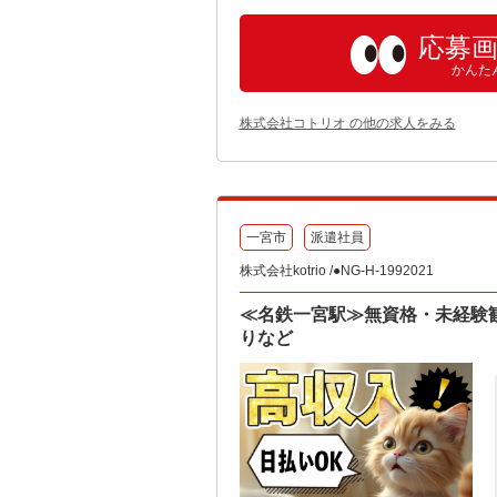
応募
かんた
株式会社コトリオ の他の求人をみる
一宮市
派遣社員
株式会社kotrio /●NG-H-1992021
≪名鉄一宮駅≫無資格・未経験
りなど