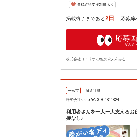
資格取得支援制度あり
2日
掲載終了まであと
応募締め切り:
応募
かんた
株式会社コトリオ の他の求人をみる
一宮市
派遣社員
株式会社kotrio /●NG-H-1811824
利用者さんを一人一人支えるお
接なし♪