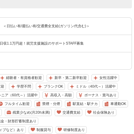
〜 ＜日払い有/週払い有/交通費全支給(ガソリン代含む)＞
日収1.1万円超！就労支援施設のサポートSTAFF募集
経験者・有資格者歓迎
新卒・第二新卒歓迎
女性活躍中
歓迎
学歴不問
ブランクOK
ミドル（40代～）活躍中
シニア（60代～）活躍中
高収入・高額
ボーナス・賞与あり
フルタイム歓迎
禁煙・分煙
駅直結・駅チカ
車通勤OK
残業少なめ(月20h未満)
交通費支給
社会保険あり
職金・財形貯蓄制度あり
ィブなど）あり
制服貸与
研修制度あり