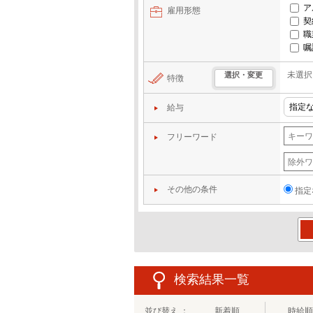
ア
雇用形態
契
職
嘱
未選択
選択・変更
特徴
給与
フリーワード
その他の条件
指定
この
検索結果一覧
並び替え ：
新着順
時給順