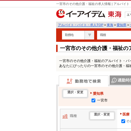
一宮市のその他介護・福祉の求人情報 | アルバイ
エ
東海
アルバイト・バイト・求人TOP
>
東海
>
愛知県
>
勤務地
職種
一宮市のその他介護・福祉の
一宮市のその他介護・福祉のアルバイト・バ
あなたにぴったりの一宮市のその他介護・福
勤務地で検索
通勤時間・区
選択・変更
愛知県
一宮市
医療
選択・変更
職種
そ