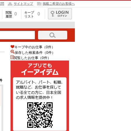
質問
サイトマップ
掲載ご希望のお客様へ
閲覧
キープ
0
0
履歴
リスト
ログイン
キープ中のお仕事（0件）
保存した検索条件（
0
件）
閲覧したお仕事（0件）
件