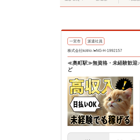
一宮市
派遣社員
株式会社kotrio /●NG-H-1992157
≪奥町駅≫無資格・未経験歓迎
ど