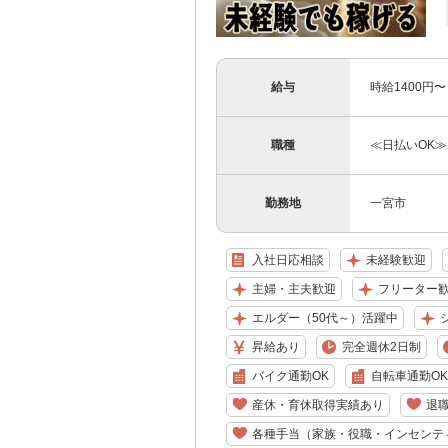
給与
時給1400円
職種
≪日払いOK≫
勤務地
一宮市
入社日応相談
未経験歓迎
主婦・主夫歓迎
フリーター
エルダー（50代～）活躍中
昇給あり
完全週休2日制
バイク通勤OK
自転車通勤OK
産休・育休取得実績あり
退
各種手当（家族・役職・インセンテ