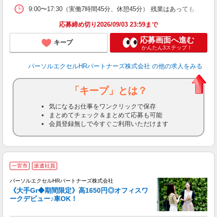
9:00〜17:30（実働7時間45分、休憩45分） 残業はあっても、
応募締め切り2026/09/03 23:59まで
応募画面へ進む
キープ
かんたん3ステップ！
パーソルエクセルHRパートナーズ株式会社
の他の求人をみる
「キープ」とは？
気になるお仕事をワンクリックで保存
まとめてチェック＆まとめて応募も可能
会員登録無しで今すぐご利用いただけます
一宮市
派遣社員
聞
パーソルエクセルHRパートナーズ株式会社
《大手Gr◆期間限定》高1650円◎オフィスワ
ークデビュー♪車OK！