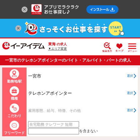
東海
の求人
▼エリア変更
一宮市のテレホンアポインターのバイト・アルバイト・パートの求人
情報一覧
一宮市
選択
勤務地/駅
テレホンアポインター
選択
職種
雇用形態、給与、特徴、その他
選択
こだわり
を含まない
フリーワード