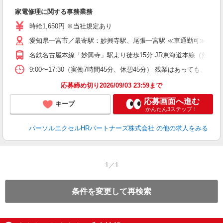
か
家電修理に関する事務業務
未
時給1,650円 ※当社規定あり
愛知県一宮市／最寄駅：妙興寺駅、尾張一宮駅 ≪車通勤可≫ ※
名鉄名古屋本線「妙興寺」駅より徒歩15分 JR東海道本線（熱海
9:00〜17:30（実働7時間45分、休憩45分） 残業はあっても、
応募締め切り2026/09/03 23:59まで
応募画面へ進む
キープ
かんたん3ステップ！
パーソルエクセルHRパートナーズ株式会社
の他の求人をみる
1／1
条件を変更して再検索