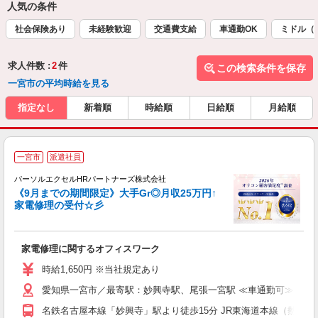
人気の条件
社会保険あり
未経験歓迎
交通費支給
車通勤OK
ミドル（
求人件数 :
2
件
この検索条件を保存
一宮市の平均時給を見る
指定なし
新着順
時給順
日給順
月給順
一宮市
派遣社員
パーソルエクセルHRパートナーズ株式会社
《9月までの期間限定》大手Gr◎月収25万円↑
家電修理の受付☆彡
か
家電修理に関するオフィスワーク
未
時給1,650円 ※当社規定あり
愛知県一宮市／最寄駅：妙興寺駅、尾張一宮駅 ≪車通勤可≫ ※
名鉄名古屋本線「妙興寺」駅より徒歩15分 JR東海道本線（熱海