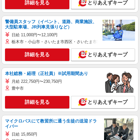
詳細を見る
とりあえずキープ
警備員スタッフ（イベント、道路、商業施設、
大型駐車場、JR列車見張りなど）
日給 11,000円〜12,100円
栃木市・小山市・さいたま市西区・さいたま市岩槻区・久喜市・蓮田
詳細を見る
とりあえずキープ
本社総務・経理（正社員）※試用期間あり
月給 222,750円〜230,750円
豊中市
詳細を見る
とりあえずキープ
マイクロバスにて教習所に通う生徒の送迎ドラ
イバー
日給 15,850円