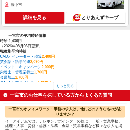
豊中市
詳細を見る
とりあえずキープ
一宮市の平均時給情報
時給 1,436円
（2026年08月03日更新）
職種別平均時給
CADオペレーター・積算
2,400円
英会話・語学関連
2,070円
イベント・キャンペーン
2,000円
栄養士・管理栄養士
1,700円
金属加工
1,700円
テレホンアポインター
1,650円
もっと見る
経理・人事・労務・総務・法務
1,600円
看護師・保健師・看護助手・助産師
1,571円
一宮市のお仕事を探している方からよくある質問
家電・携帯販売
1,508円
搬入・搬出・設営
1,500円
一宮市の他の職種の平均時給を見る
一宮市のオフィスワーク・事務の求人は、他にどのようなものがあ
りますか？
イーアイデムでは、テレホンアポインターの他に、一般・営業事務、
経理・人事・労務・総務・法務、金融・貿易事務など様々な求人を掲