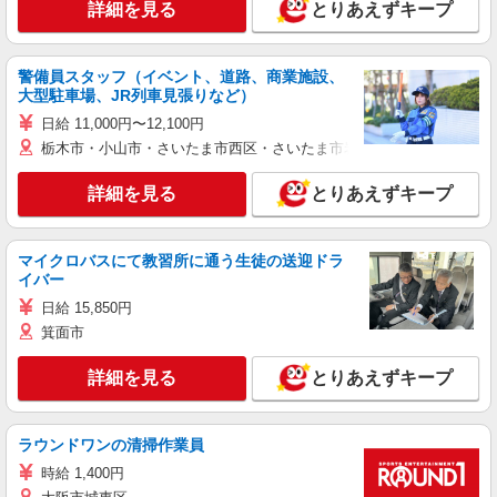
詳細を見る
とりあえずキープ
警備員スタッフ（イベント、道路、商業施設、
大型駐車場、JR列車見張りなど）
日給 11,000円〜12,100円
栃木市・小山市・さいたま市西区・さいたま市岩槻区・久喜市・蓮田
詳細を見る
とりあえずキープ
マイクロバスにて教習所に通う生徒の送迎ドラ
イバー
日給 15,850円
箕面市
詳細を見る
とりあえずキープ
ラウンドワンの清掃作業員
時給 1,400円