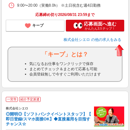
9:00〜20:00（実働8.0h） ※土日祝含む週4日勤務
応募締め切り2026/08/31 23:59まで
応募画面へ進む
キープ
かんたん3ステップ！
株式会社シエロ
の他の求人をみる
「キープ」とは？
気になるお仕事をワンクリックで保存
まとめてチェック＆まとめて応募も可能
会員登録無しで今すぐご利用いただけます
一宮市
紹介予定派遣
ん
株式会社シエロ
◎開明◎【ソフトバンクイベントスタッフ】【
即日登録/スマホ面接OK】◆直接雇用を目指す
チャンス☆