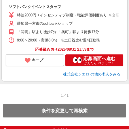
製
ソフトバンクイベントスタッフ
即
時給2000円 +インセンティブ制度・職能評価制度あり ※交通費全
あ
愛知県一宮市のsoftbankショップ
り
「開明」駅より徒歩7分 「奥町」駅より徒歩17分
9:00〜20:00（実働8.0h） ※土日祝含む週4日勤務
応募締め切り2026/08/31 23:59まで
応募画面へ進む
キープ
かんたん3ステップ！
株式会社シエロ
の他の求人をみる
1／1
条件を変更して再検索