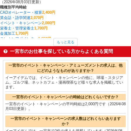
（2026年08月03日更新）
職種別平均時給
CADオペレーター・積算
2,400円
英会話・語学関連
2,070円
イベント・キャンペーン
2,000円
栄養士・管理栄養士
1,700円
金属加工
1,700円
テレホンアポインター
1,650円
もっと見る
経理・人事・労務・総務・法務
1,600円
看護師・保健師・看護助手・助産師
1,571円
一宮市のお仕事を探している方からよくある質問
家電・携帯販売
1,508円
搬入・搬出・設営
1,500円
一宮市の他の職種の平均時給を見る
一宮市のイベント・キャンペーン・アミューズメントの求人は、他
にどのようなものがありますか？
イーアイデムでは、イベント・キャンペーンの他に、球場・スタジア
ム、ゴルフ場、ネットカフェ・漫画喫茶など様々な求人を掲載してい
ます。
一宮市のイベント・キャンペーンの時給はどれくらいですか？
一宮市のイベント・キャンペーンの平均時給は2,000円です（2026年08
月03日更新）。
一宮市のイベント・キャンペーンの求人数はどれくらいあります
か？
イーアイデムでは、一宮市で2件の求人を掲載しています（2026年08