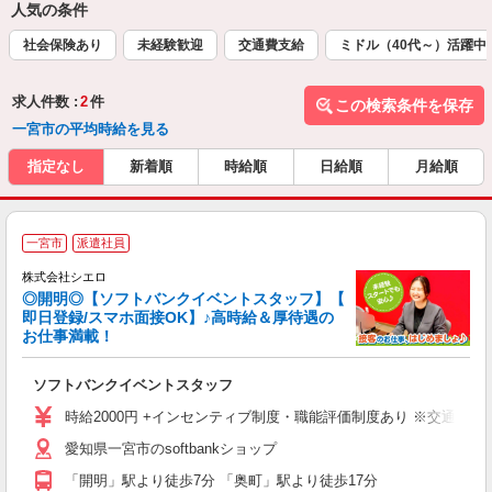
人気の条件
社会保険あり
未経験歓迎
交通費支給
ミドル（40代～）活躍中
求人件数 :
2
件
この検索条件を保存
一宮市の平均時給を見る
指定なし
新着順
時給順
日給順
月給順
一宮市
派遣社員
ん
株式会社シエロ
◎開明◎【ソフトバンクイベントスタッフ】【
即日登録/スマホ面接OK】♪高時給＆厚待遇の
お仕事満載！
製
ソフトバンクイベントスタッフ
即
時給2000円 +インセンティブ制度・職能評価制度あり ※交通費全
あ
愛知県一宮市のsoftbankショップ
り
「開明」駅より徒歩7分 「奥町」駅より徒歩17分