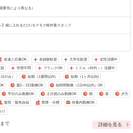
（就業先により異なる）
レ】箱に入れるだけ♪モクモク軽作業スタッフ
友達と応募OK
未経験歓迎
大学生歓迎
女性活躍中
歓迎
学歴不問
ブランクOK
ミドル（40代～）活躍中
1日のみ）
短期（1週間以内）
短期（1ヶ月以内)
OK
週2～3日勤務OK
短時間勤務（1日4h以内）OK
平日のみ勤務OK
土日祝のみ勤務OK
朝
昼
夕方
髪型・髪色自由
禁煙・分煙
扶養内勤務OK
あり
9 まで
詳細を見る