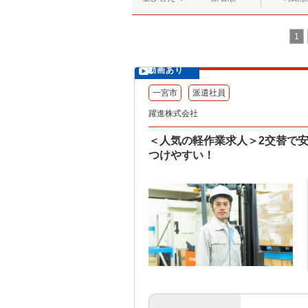
1
動画あり
一宮市
派遣社員
躍進株式会社
＜人気の軽作業求人＞2交替で安
つけやすい！