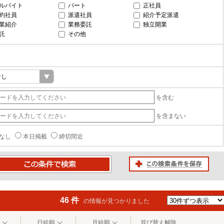
ルバイト
パート
正社員
約社員
派遣社員
紹介予定派遣
業紹介
業務委託
独立開業
託
その他
を含む
を含まない
なし
本日掲載
締切間近
この検索条件を保存
条件で検索
46 件
の情報が見つかりました
日給順
月給順
並び替え解除