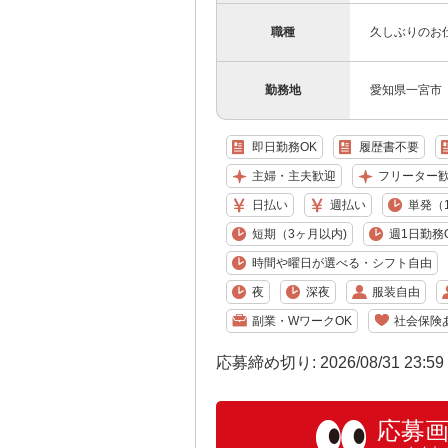
職種
久しぶりのお
勤務地
愛知県一宮市
即日勤務OK
履歴書不要
主婦・主夫歓迎
フリーター
日払い
週払い
単発（
短期（3ヶ月以内)
週1日勤務
時間や曜日が選べる・シフト自由
夜
深夜
服装自由
副業・WワークOK
社会保険
応募締め切り: 2026/08/31 23:5
応募