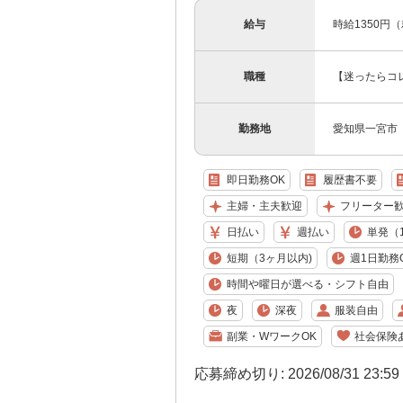
給与
時給1350円
職種
【迷ったらコ
勤務地
愛知県一宮市
即日勤務OK
履歴書不要
主婦・主夫歓迎
フリーター
日払い
週払い
単発（
短期（3ヶ月以内)
週1日勤務
時間や曜日が選べる・シフト自由
夜
深夜
服装自由
副業・WワークOK
社会保険
応募締め切り: 2026/08/31 23:5