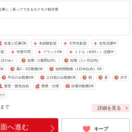
仕事に｜座ってできるモクモク軽作業
友達と応募OK
未経験歓迎
大学生歓迎
女性活躍中
歓迎
学歴不問
ブランクOK
ミドル（40代～）活躍中
1日のみ）
短期（1週間以内）
短期（1ヶ月以内)
OK
週2～3日勤務OK
短時間勤務（1日4h以内）OK
平日のみ勤務OK
土日祝のみ勤務OK
朝
昼
夕方
髪型・髪色自由
禁煙・分煙
扶養内勤務OK
あり
9 まで
詳細を見る
画面へ進む
キープ