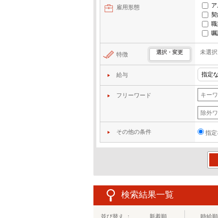
ア
雇用形態
契
職
嘱
未選択
選択・変更
特徴
給与
フリーワード
その他の条件
指定
この
検索結果一覧
並び替え ：
新着順
時給順