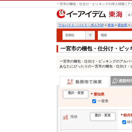
一宮市の梱包・仕分け・ピッキングの求人情報 | 
エ
東海
アルバイト・バイト・求人TOP
>
東海
>
愛知県
>
勤務地
職種
一宮市の梱包・仕分け・ピッ
一宮市の梱包・仕分け・ピッキングのアルバ
あなたにぴったりの一宮市の梱包・仕分け・
勤務地で検索
通勤時間・区
選択・変更
愛知県
一宮市
軽作
選択・変更
職種
梱