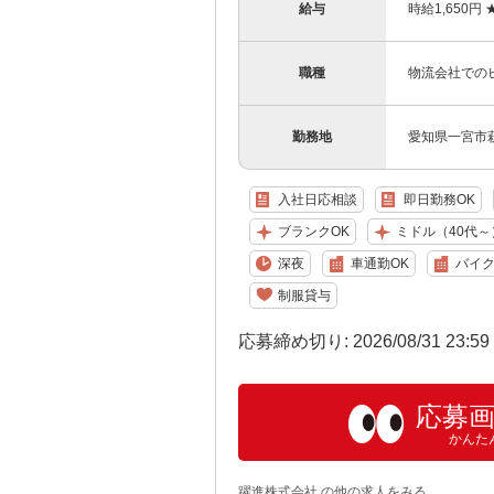
給与
時給1,650円
職種
物流会社での
勤務地
愛知県一宮市
入社日応相談
即日勤務OK
ブランクOK
ミドル（40代～
深夜
車通勤OK
バイク
制服貸与
応募締め切り: 2026/08/31 23:5
応募
かんた
躍進株式会社 の他の求人をみる