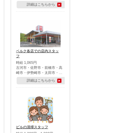
詳細はこちらから
ベルク各店での店内スタッ
フ
時給 1,065円
古河市・佐野市・前橋市・高
崎市・伊勢崎市・太田市・館
林市・藤岡市・大泉町・さい
詳細はこちらから
たま市北区・川越市・熊谷
市・行田市・秩父市・所沢
市・飯能市・東松山市・坂戸
市・鶴ケ島市・千葉市中央
区・市川市・松戸市・習志野
市・柏市・流山市・八千代
市・足立区・江戸川区・八王
子市・町田市
ビルの清掃スタッフ