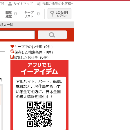
質問
サイトマップ
掲載ご希望のお客様へ
閲覧
キープ
0
0
履歴
リスト
ログイン
の求人一覧
キープ中のお仕事（0件）
保存した検索条件（
0
件）
閲覧したお仕事（0件）
件