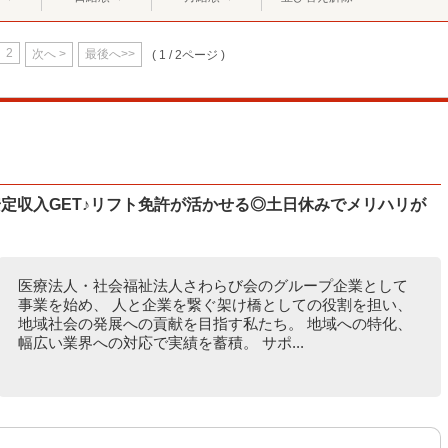
2
次へ >
最後へ>>
( 1 / 2ページ )
定収入GET♪リフト免許が活かせる◎土日休みでメリハリが
医療法人・社会福祉法人さわらび会のグループ企業として
事業を始め、 人と企業を繋ぐ架け橋としての役割を担い、
地域社会の発展への貢献を目指す私たち。 地域への特化、
幅広い業界への対応で実績を蓄積。 サポ...