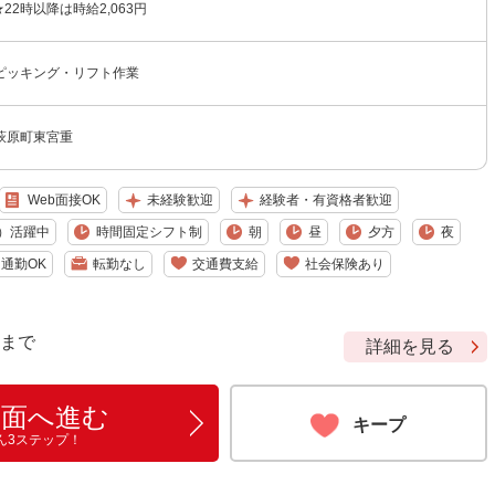
 ★22時以降は時給2,063円
ピッキング・リフト作業
萩原町東宮重
Web面接OK
未経験歓迎
経験者・有資格者歓迎
）活躍中
時間固定シフト制
朝
昼
夕方
夜
通勤OK
転勤なし
交通費支給
社会保険あり
9 まで
詳細を見る
画面へ進む
キープ
ん3ステップ！