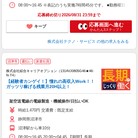
08:00〜16:45 ※表記のうち実働7時間45分です。 ■勤務曜日
応募締め切り2026/08/31 23:59まで
応募画面へ進む
キープ
かんたん3ステップ！
株式会社テクノ・サービス
の他の求人をみる
≪
沼津市
週払い
派遣社員
い
株式会社綜合キャリアオプション（1314VJ0805G46★46-
N-T4）
【経験者カンゲイ！】憧れの高収入Work！！
ガッツリ稼げる残業月20H以上！
得
入
架空送電線の電線製造・機械操作/日払いOK
分
新
時給1,470円 交通費：既定支給
～
静岡県沼津市
服
沼津駅から車10分
08:00〜16:45 20:00〜04:45 【期間】長期