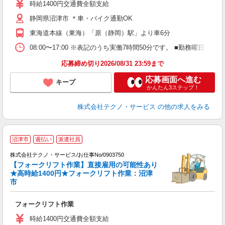
タ
時給1400円交通費全額支給
給
静岡県沼津市 ＊車・バイク通勤OK
格
東海道本線（東海）「原（静岡）駅」より車6分
08:00〜17:00 ※表記のうち実働7時間50分です。 ■勤務曜日
応募締め切り2026/08/31 23:59まで
応募画面へ進む
キープ
かんたん3ステップ！
株式会社テクノ・サービス
の他の求人をみる
沼津市
週払い
派遣社員
株式会社テクノ・サービス/お仕事No/0903750
【フォークリフト作業】直接雇用の可能性あり
★高時給1400円★フォークリフト作業：沼津
幅
市
大
フォークリフト作業
履
ラ
時給1400円交通費全額支給
O