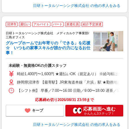
日研トータルソーシング株式会社
の他の求人をみる
沼津市
週払い
アルバイト
パート
派遣社員
紹介予定派遣
日研トータルソーシング株式会社 メディカルケア事業部/
三島オフィス
グループホームでお年寄りの「できる」を応援
☆ いつもの家事スキルが誰かの力になるお仕
事！
よ
入
未経験・無資格OKの介護スタッフ
未
婦
時給1,400円〜1,600円 ★週払いOK（規定あり） ※給与幅は経
～
静岡県沼津市 【最寄駅】JR東海道本線「片浜」駅 ★勤務地は30
あ
日
【シフト例】 早番／7:00〜16:00 日勤／9:00〜18:00 
録
得
応募締め切り2026/08/31 23:59まで
応募画面へ進む
キープ
かんたん3ステップ！
日研トータルソーシング株式会社
の他の求人をみる