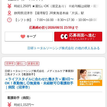
入
未
時給1,250円 ★週払いOK（規定あり） ※給与幅は経験・能力によ
婦
静岡県沼津市 【最寄駅】JR東海道本線「片浜」駅
～
あ
【シフト例】 ・7:00〜16:00 ・8:30〜17:30 ・10:00
日
録
応募締め切り2026/08/31 23:59まで
得
応募画面へ進む
キープ
かんたん3ステップ！
日研トータルソーシング株式会社
の他の求人をみる
沼津市
週払い
派遣社員
イ
入
日研トータルソーシング株式会社 メディカルケア事業部/
未
三島オフィス【看護助手】
婦
＜ライフスタイルに合わせた働き方＞週3日〜
～
OK！夜勤無し◎無資格・未経験可◎看護助手
｜病院（沼津市）
あ
会
看護助手（病院）
時給1,152円〜