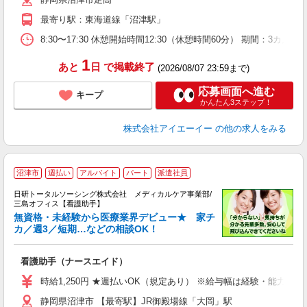
最寄り駅：東海道線「沼津駅」
8:30〜17:30 休憩開始時間12:30（休憩時間60分） 期間：3
1
あと
日
で掲載終了
(2026/08/07 23:59まで)
応募画面へ進む
キープ
かんたん3ステップ！
株式会社アイエーイー
の他の求人をみる
沼津市
週払い
アルバイト
パート
派遣社員
日研トータルソーシング株式会社 メディカルケア事業部/
三島オフィス【看護助手】
無資格・未経験から医療業界デビュー★ 家チ
カ／週3／短期…などの相談OK！
も
入
看護助手（ナースエイド）
未
婦
時給1,250円 ★週払いOK（規定あり） ※給与幅は経験・能力によ
～
静岡県沼津市 【最寄駅】JR御殿場線「大岡」駅
あ