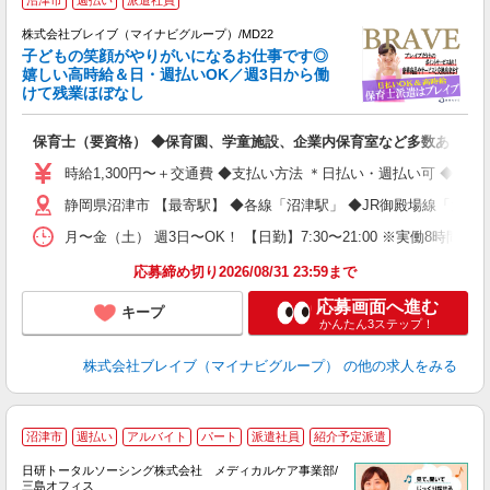
株式会社ブレイブ（マイナビグループ）/MD22
子どもの笑顔がやりがいになるお仕事です◎
嬉しい高時給＆日・週払いOK／週3日から働
タ
けて残業ほぼなし
払
の
保育士（要資格） ◆保育園、学童施設、企業内保育室など多数あり
フ
シ
時給1,300円〜＋交通費 ◆支払い方法 ＊日払い・週払い可 ◆交
静岡県沼津市 【最寄駅】 ◆各線「沼津駅」 ◆JR御殿場線「大岡
月〜金（土） 週3日〜OK！ 【日勤】7:30〜21:00 ※実働8時間
応募締め切り2026/08/31 23:59まで
応募画面へ進む
キープ
かんたん3ステップ！
株式会社ブレイブ（マイナビグループ）
の他の求人をみる
沼津市
週払い
アルバイト
パート
派遣社員
紹介予定派遣
日研トータルソーシング株式会社 メディカルケア事業部/
三島オフィス