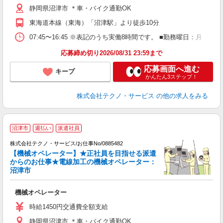
静岡県沼津市 ＊車・バイク通勤OK
社
東海道本線（東海）「沼津駅」より徒歩10分
07:45〜16:45 ※表記のうち実働8時間です。 ■勤務曜日：月
応募締め切り2026/08/31 23:59まで
応募画面へ進む
キープ
かんたん3ステップ！
株式会社テクノ・サービス
の他の求人をみる
沼津市
週払い
派遣社員
を
株式会社テクノ・サービス/お仕事No/0885482
【機械オペレーター】★正社員を目指せる派遣
ー
からのお仕事★電線加工の機械オペレーター：
沼津市
仕
機械オペレーター
履
高
時給1450円交通費全額支給
ク
静岡県沼津市 ＊車・バイク通勤OK