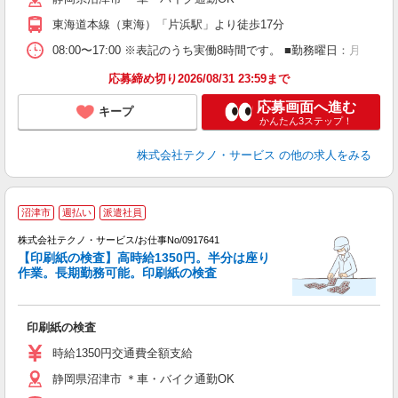
東海道本線（東海）「片浜駅」より徒歩17分
08:00〜17:00 ※表記のうち実働8時間です。 ■勤務曜日：月
応募締め切り2026/08/31 23:59まで
応募画面へ進む
キープ
かんたん3ステップ！
株式会社テクノ・サービス
の他の求人をみる
沼津市
週払い
派遣社員
株式会社テクノ・サービス/お仕事No/0917641
2
【印刷紙の検査】高時給1350円。半分は座り
作業。長期勤務可能。印刷紙の検査
ノ
印刷紙の検査
履
高
時給1350円交通費全額支給
ク
静岡県沼津市 ＊車・バイク通勤OK