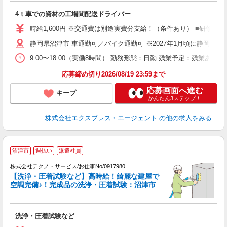
収
4ｔ車での資材の工場間配送ドライバー
イ
時給1,600円 ※交通費は別途実費分支給！（条件あり） ■研修期間に
静岡県沼津市 車通勤可／バイク通勤可 ※2027年1月頃に静岡県御
9:00〜18:00（実働8時間） 勤務形態：日勤 残業予定：残業
応募締め切り2026/08/19 23:59まで
応募画面へ進む
キープ
かんたん3ステップ！
株式会社エクスプレス・エージェント
の他の求人をみる
沼津市
週払い
派遣社員
株式会社テクノ・サービス/お仕事No/0917980
【洗浄・圧着試験など】高時給！綺麗な建屋で
空調完備♪！完成品の洗浄・圧着試験：沼津市
ら
洗浄・圧着試験など
履