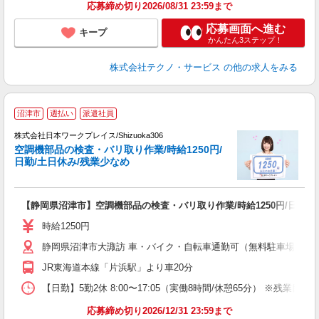
応募締め切り2026/08/31 23:59まで
応募画面へ進む
キープ
かんたん3ステップ！
株式会社テクノ・サービス
の他の求人をみる
■
沼津市
週払い
派遣社員
株式会社日本ワークプレイス/Shizuoka306
空調機部品の検査・バリ取り作業/時給1250円/
だ
日勤/土日休み/残業少なめ
有
【静岡県沼津市】空調機部品の検査・バリ取り作業/時給1250円/日勤/
即
ッ
時給1250円
費
静岡県沼津市大諏訪 車・バイク・自転車通勤可（無料駐車場有）
JR東海道本線「片浜駅」より車20分
【日勤】5勤2休 8:00〜17:05（実働8時間/休憩65分） ※残業目安：1
応募締め切り2026/12/31 23:59まで