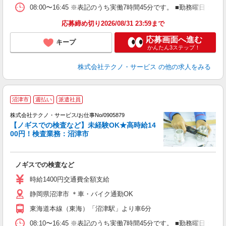
08:00〜16:45 ※表記のうち実働7時間45分です。 ■勤務曜日
応募締め切り2026/08/31 23:59まで
応募画面へ進む
キープ
かんたん3ステップ！
株式会社テクノ・サービス
の他の求人をみる
沼津市
週払い
派遣社員
株式会社テクノ・サービス/お仕事No/0905879
【ノギスでの検査など】未経験OK★高時給14
00円！検査業務：沼津市
か
ノギスでの検査など
履
ミ
時給1400円交通費全額支給
売
静岡県沼津市 ＊車・バイク通勤OK
得
東海道本線（東海）「沼津駅」より車6分
08:10〜16:45 ※表記のうち実働7時間45分です。 ■勤務曜日