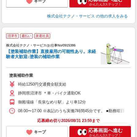
キープ
かんたん3ステップ！
株式会社テクノ・サービス
の他の求人をみる
沼津市
週払い
派遣社員
株式会社テクノ・サービス/お仕事No/0915386
【塗装補助作業】直接雇用の可能性あり。未経
験者大歓迎♪塗装の補助作業
す
塗装補助作業
履
ミ
時給1250円交通費全額支給
O
静岡県沼津市 ＊車・バイク通勤OK
御殿場線「長泉なめり駅」より車12分
08:00〜17:00 ※表記のうち実働7時間45分です。 ■勤務曜日
応募締め切り2026/08/31 23:59まで
応募画面へ進む
キープ
かんたん3ステップ！