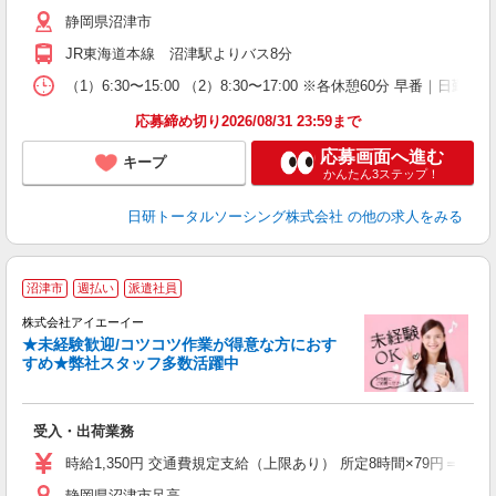
静岡県沼津市
JR東海道本線 沼津駅よりバス8分
（1）6:30〜15:00 （2）8:30〜17:00 ※各休憩60分 早番｜日勤｜
応募締め切り2026/08/31 23:59まで
応募画面へ進む
キープ
かんたん3ステップ！
日研トータルソーシング株式会社
の他の求人をみる
沼津市
週払い
派遣社員
株式会社アイエーイー
★未経験歓迎/コツコツ作業が得意な方におす
すめ★弊社スタッフ多数活躍中
験
受入・出荷業務
主
バ
時給1,350円 交通費規定支給（上限あり） 所定8時間×79円＝632円/
静岡県沼津市足高