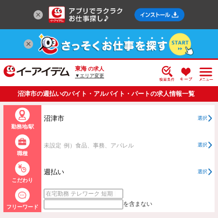
東海
の求人
▼エリア変更
沼津市の週払いのバイト・アルバイト・パートの求人情報一覧
沼津市
選択
勤務地/駅
未設定
例）食品、事務、アパレル
選択
職種
週払い
選択
こだわり
を含まない
フリーワード