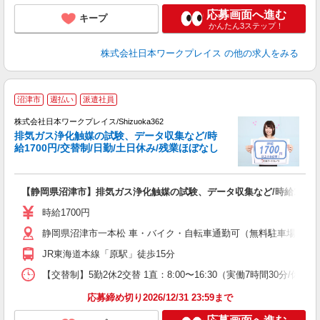
応募画面へ進む
キープ
かんたん3ステップ！
株式会社日本ワークプレイス
の他の求人をみる
■
沼津市
週払い
派遣社員
株式会社日本ワークプレイス/Shizuoka362
排気ガス浄化触媒の試験、データ収集など/時
だ
給1700円/交替制/日勤/土日休み/残業ほぼなし
有
【静岡県沼津市】排気ガス浄化触媒の試験、データ収集など/時給1700円
即
ッ
時給1700円
ほ
静岡県沼津市一本松 車・バイク・自転車通勤可（無料駐車場有 ※
JR東海道本線「原駅」徒歩15分
【交替制】5勤2休2交替 1直：8:00〜16:30（実働7時間30分/休憩60
応募締め切り2026/12/31 23:59まで