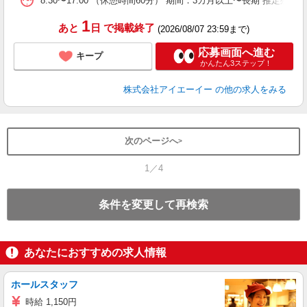
8:30〜17:00 （休憩時間60分） 期間：3カ月以上〜長期 推定残
1
あと
日
で掲載終了
(2026/08/07 23:59まで)
応募画面へ進む
キープ
かんたん3ステップ！
株式会社アイエーイー
の他の求人をみる
次のページへ
1／4
条件を変更して再検索
あなたにおすすめの求人情報
ホールスタッフ
時給 1,150円