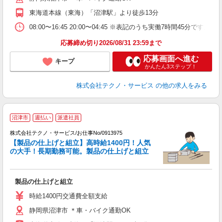
東海道本線（東海）「沼津駅」より徒歩13分
08:00〜16:45 20:00〜04:45 ※表記のうち実働7時間45
応募締め切り2026/08/31 23:59まで
応募画面へ進む
キープ
かんたん3ステップ！
株式会社テクノ・サービス
の他の求人をみる
沼津市
週払い
派遣社員
株式会社テクノ・サービス/お仕事No/0913975
ど
【製品の仕上げと組立】高時給1400円！人気
の大手！長期勤務可能。製品の仕上げと組立
サ
製品の仕上げと組立
履
ミ
時給1400円交通費全額支給
休
静岡県沼津市 ＊車・バイク通勤OK
あ