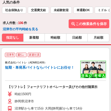
人気の条件
社会保険あり
交通費支給
未経験歓迎
車通勤OK
ミドル（
求人件数 :
106
件
この検索条件を保存
沼津市の平均時給を見る
指定なし
新着順
時給順
日給順
月給順
沼津市
週払い
派遣社員
ィ
株式会社バイトレ（ADM811409）
短期・単発系バイトならバイトレにお任せ！
い
【リフトレ】フォークリフトオペレーター及びその他付随業務
即
活
時給1500円
（
静岡県沼津市
煙
の
沼津駅から車で15分 大岡(静岡)駅から車で14分