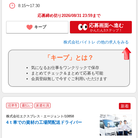
8:15〜17:30
応募締め切り2026/08/31 23:59まで
応募画面へ進む
キープ
かんたん3ステップ！
株式会社バイトレ
の他の求人をみる
「キープ」とは？
気になるお仕事をワンクリックで保存
まとめてチェック＆まとめて応募も可能
会員登録無しで今すぐご利用いただけます
▼
沼津市
週払い
派遣社員
新着
て
株式会社エクスプレス・エージェント/10858
■
4ｔ車での資材の工場間配送ドライバー
日
即
ブ