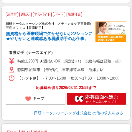
沼津市
週払い
アルバイト
パート
派遣社員
日研トータルソーシング株式会社 メディカルケア事業部/
三島オフィス【看護助手】
無資格から医療現場で欠かせないポジションに
★やりがいと達成感ある看護助手のお仕事。
の
看護助手（ナースエイド）
入
未
時給1,250円 ★週払いOK（規定あり） ※給与幅は経験・能力によ
婦
静岡県沼津市 【最寄駅】JR東海道本線「沼津」駅
～
あ
【シフト例】 ・7:00〜16:00 ・8:30〜17:30 ・10:00
日
録
応募締め切り2026/08/31 23:59まで
得
応募画面へ進む
キープ
かんたん3ステップ！
日研トータルソーシング株式会社
の他の求人をみる
沼津市
週払い
派遣社員