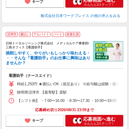
応募画面へ進む
キープ
かんたん3ステップ！
株式会社日本ワークプレイス
の他の求人をみる
沼津市
週払い
アルバイト
パート
派遣社員
日研トータルソーシング株式会社 メディカルケア事業部/
三島オフィス【看護助手】
挑戦しやすく、やりがいもしっかり味わえる・
・・そんな『看護助手』のお仕事に興味はあり
ませんか？
ジ
入
看護助手（ナースエイド）
未
婦
時給1,250円 ★週払いOK（規定あり） ※給与幅は経験・能力によ
～
静岡県沼津市 【最寄駅】原駅
あ
日
【シフト例】 ・7:00〜16:00 ・8:30〜17:30 ・10:00
録
得
応募締め切り2026/08/31 23:59まで
応募画面へ進む
キープ
かんたん3ステップ！