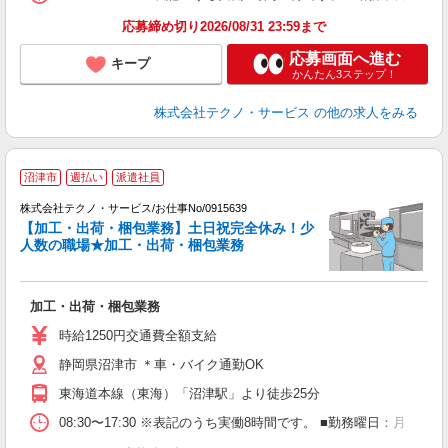
応募締め切り2026/08/31 23:59まで
応募画面へ進む
キープ
かんたん3ステップ！
株式会社テクノ・サービス
の他の求人をみる
沼津市
週払い
派遣社員
株式会社テクノ・サービス/お仕事No/0915639
【加工・出荷・梱包業務】土日祝完全休み！少
人数の職場★加工・出荷・梱包業務
す
加工・出荷・梱包業務
履
ミ
時給1250円交通費全額支給
バ
静岡県沼津市 ＊車・バイク通勤OK
格
東海道本線（東海）「沼津駅」より徒歩25分
08:30〜17:30 ※表記のうち実働8時間です。 ■勤務曜日：月