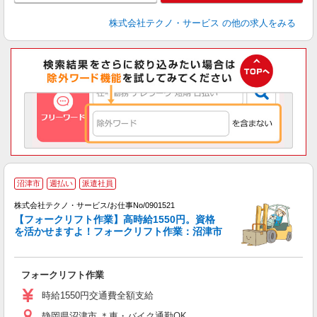
株式会社テクノ・サービス
の他の求人をみる
沼津市
週払い
派遣社員
株式会社テクノ・サービス/お仕事No/0901521
【フォークリフト作業】高時給1550円。資格
を活かせますよ！フォークリフト作業：沼津市
す
ー
フォークリフト作業
履
ラ
時給1550円交通費全額支給
O
静岡県沼津市 ＊車・バイク通勤OK
満