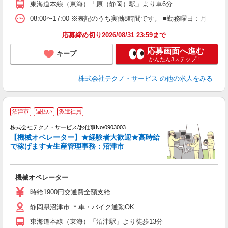
東海道本線（東海）「原（静岡）駅」より車6分
08:00〜17:00 ※表記のうち実働8時間です。 ■勤務曜日：月
応募締め切り2026/08/31 23:59まで
応募画面へ進む
キープ
かんたん3ステップ！
株式会社テクノ・サービス
の他の求人をみる
沼津市
週払い
派遣社員
を
株式会社テクノ・サービス/お仕事No/0903003
【機械オペレーター】★経験者大歓迎★高時給
ー
で稼げます★生産管理事務：沼津市
仕
機械オペレーター
履
高
時給1900円交通費全額支給
ク
静岡県沼津市 ＊車・バイク通勤OK
東海道本線（東海）「沼津駅」より徒歩13分