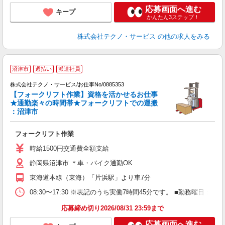
応募画面へ進む
キープ
かんたん3ステップ！
株式会社テクノ・サービス
の他の求人をみる
沼津市
週払い
派遣社員
株式会社テクノ・サービス/お仕事No/0885353
【フォークリフト作業】資格を活かせるお仕事
★通勤楽々の時間帯★フォークリフトでの運搬
：沼津市
レ
フォークリフト作業
履
ラ
時給1500円交通費全額支給
O
静岡県沼津市 ＊車・バイク通勤OK
格
東海道本線（東海）「片浜駅」より車7分
08:30〜17:30 ※表記のうち実働7時間45分です。 ■勤務曜日
応募締め切り2026/08/31 23:59まで
応募画面へ進む