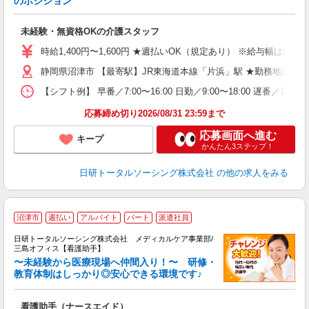
のポジション
紹
入
未経験・無資格OKの介護スタッフ
未
婦
時給1,400円〜1,600円 ★週払いOK（規定あり） ※給与幅は経
～
静岡県沼津市 【最寄駅】JR東海道本線「片浜」駅 ★勤務地は30
あ
日
【シフト例】 早番／7:00〜16:00 日勤／9:00〜18:00 
録
得
応募締め切り2026/08/31 23:59まで
応募画面へ進む
キープ
かんたん3ステップ！
日研トータルソーシング株式会社
の他の求人をみる
沼津市
週払い
アルバイト
パート
派遣社員
日研トータルソーシング株式会社 メディカルケア事業部/
三島オフィス【看護助手】
〜未経験から医療現場へ仲間入り！〜 研修・
教育体制はしっかり◎安心できる環境です♪
き
看護助手（ナースエイド）