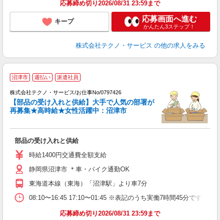
応募締め切り2026/08/31 23:59まで
応募画面へ進む
キープ
かんたん3ステップ！
株式会社テクノ・サービス
の他の求人をみる
沼津市
週払い
派遣社員
株式会社テクノ・サービス/お仕事No/0797426
【部品の受け入れと供給】大手で人気の部署が
再募集★高時給★女性活躍中：沼津市
に
部品の受け入れと供給
履
ミ
時給1400円交通費全額支給
休
静岡県沼津市 ＊車・バイク通勤OK
あ
東海道本線（東海）「沼津駅」より車7分
08:10〜16:45 17:10〜01:45 ※表記のうち実働7時間45分
応募締め切り2026/08/31 23:59まで