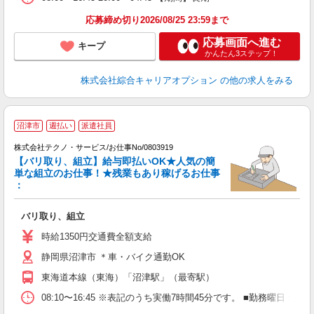
応募締め切り2026/08/25 23:59まで
応募画面へ進む
キープ
かんたん3ステップ！
株式会社綜合キャリアオプション
の他の求人をみる
沼津市
週払い
派遣社員
株式会社テクノ・サービス/お仕事No/0803919
【バリ取り、組立】給与即払いOK★人気の簡
単な組立のお仕事！★残業もあり稼げるお仕事
：
に
バリ取り、組立
履
タ
時給1350円交通費全額支給
K
静岡県沼津市 ＊車・バイク通勤OK
東海道本線（東海）「沼津駅」（最寄駅）
08:10〜16:45 ※表記のうち実働7時間45分です。 ■勤務曜