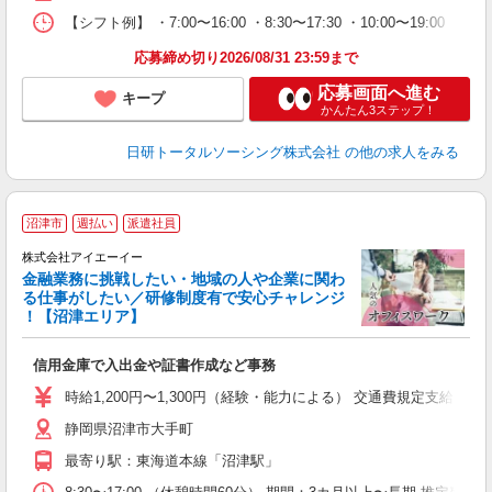
日
【シフト例】 ・7:00〜16:00 ・8:30〜17:30 ・10:00
録
得
応募締め切り2026/08/31 23:59まで
応募画面へ進む
キープ
かんたん3ステップ！
日研トータルソーシング株式会社
の他の求人をみる
沼津市
週払い
派遣社員
株式会社アイエーイー
金融業務に挑戦したい・地域の人や企業に関わ
る仕事がしたい／研修制度有で安心チャレンジ
！【沼津エリア】
験
信用金庫で入出金や証書作成など事務
経
前
時給1,200円〜1,300円（経験・能力による） 交通費規定支給（上
O
静岡県沼津市大手町
り
最寄り駅：東海道本線「沼津駅」