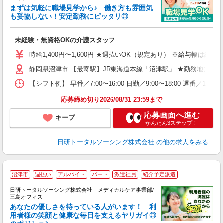
まずは気軽に職場見学から♪ 働き方も雰囲気
た
も妥協しない！安定勤務にピッタリ◎
務
未経験・無資格OKの介護スタッフ
入
未
時給1,400円〜1,600円 ★週払いOK（規定あり） ※給与幅は経
婦
静岡県沼津市 【最寄駅】JR東海道本線「沼津駅」 ★勤務地は30
～
あ
【シフト例】 早番／7:00〜16:00 日勤／9:00〜18:00 
日
録
応募締め切り2026/08/31 23:59まで
得
応募画面へ進む
キープ
かんたん3ステップ！
日研トータルソーシング株式会社
の他の求人をみる
沼津市
週払い
アルバイト
パート
派遣社員
紹介予定派遣
日研トータルソーシング株式会社 メディカルケア事業部/
三島オフィス
あなたの優しさを待っている人がいます！ 利
用者様の笑顔と健康な毎日を支えるヤリガイ◎