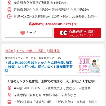
な
奈良県奈良市高樋町598番地 ■転勤なし
近鉄奈良駅から車で約20分 近鉄天理駅から車で約15分
8:30〜17:25 休憩1時間5分（10時〜10分、お昼45分、15時〜10分
応募締め切り2026/09/05 23:59まで
応募画面へ進む
キープ
かんたん3ステップ！
≪
奈良市
ミドル（40代～）活躍中
派遣社員
株式会社テクノ・サービス 奈良県エリア（02）
＜求人数10000件以上＞かんたん軽作業♪加工
、検査、レジ打ち他。即払いOK！履歴書不要
◎
お
工場のカンタン軽作業、倉庫での箱詰め・入出荷など ★未経験OKのお
未
ア
■時給1200円〜1350円（就業先により異なる）＋交通費
の
奈良県内に多数あり 大和郡山市、奈良市など
・近鉄橿原線「近鉄郡山駅」 ・近鉄奈良線・京都線・橿原線「大