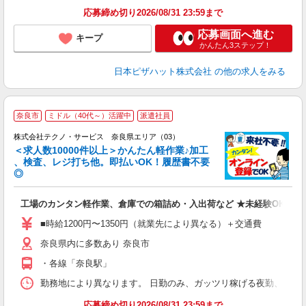
応募締め切り2026/08/31 23:59まで
応募画面へ進む
キープ
かんたん3ステップ！
日本ピザハット株式会社
の他の求人をみる
≪
奈良市
ミドル（40代～）活躍中
派遣社員
株式会社テクノ・サービス 奈良県エリア（03）
＜求人数10000件以上＞かんたん軽作業♪加工
、検査、レジ打ち他。即払いOK！履歴書不要
◎
お
工場のカンタン軽作業、倉庫での箱詰め・入出荷など ★未経験OKのお
未
ア
■時給1200円〜1350円（就業先により異なる）＋交通費
の
奈良県内に多数あり 奈良市
・各線「奈良駅」
勤務地により異なります。 日勤のみ、ガッツリ稼げる夜勤、シフトによる交
応募締め切り2026/08/31 23:59まで