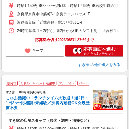
タ
時給1,150円 ※22:00〜翌5:00：時給1,463円 ※高校生時給1,051
（
奈良県奈良市中筋町6-1奈良ラインハウス1F
夜
割
近鉄奈良線「近鉄奈良」駅より徒歩1分
24時間募集 1日2時間、週2日からOKのシフト制！ ※高校生のシ
応募締め切り2026/08/31 23:59まで
応募画面へ進む
キープ
かんたん3ステップ！
すき家
の他の求人をみる
≪
奈良市
ミドル（40代～）活躍中
アルバイト
パート
すき家 169号奈良紀寺町店
しゅふ活躍中！ランチタイム大歓迎！週2日・
安
1日2h〜応相談♪未経験／扶養内勤務OK☆履歴
書不要
の
すき家の店舗スタッフ（接客・調理・清掃など）
履
タ
時給1,150円 ※22:00〜翌5:00：時給1,438円 ※高校生時給1,051