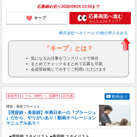
応募締め切り2026/09/24 23:59まで
応募画面へ進む
キープ
かんたん3ステップ！
株式会社ベネミール
の他の求人をみる
「キープ」とは？
気になるお仕事をワンクリックで保存
まとめてチェック＆まとめて応募も可能
会員登録無しで今すぐご利用いただけます
奈良市
ミドル（40代～）活躍中
正社員
動画あり
理容・美容プラージュ
【理容師・美容師】年商日本一の『プラージュ
』だから、やりがいあり！動画オペレーション
マニュアルあり！
ン
■理容師 スタイリスト ■美容師 スタイリスト
入