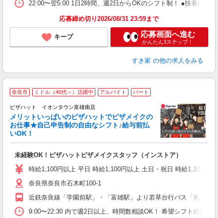
22:00〜翌5:00 1日2時間、週2日からOKのシフト制！ ●扶養内勤務
応募締め切り2026/08/31 23:59まで
応募画面へ進む
キープ
かんたん3ステップ！
すき家
の他の求人をみる
奈良市
ミドル（40代～）活躍中
アルバイト
パート
ピザハット イオンタウン富雄南店
メリットいっぱいのピザハットでピザメイクの
お仕事★自己申告制の自由なシフト♪給与前払
いOK！
う
だ
未経験OK！ピザハットピザメイクスタッフ（インストア）
友
躍
時給1,100円以上 平日 時給1,100円以上 土日・祝日 時給1,100円以
（
奈良県奈良市石木町100-1
中
ル
近鉄奈良線「学園前駅」・「富雄駅」より若草台行バス「丸山橋
険
K
9:00〜22:30 内で週2日以上、時間数相談OK！ 希望シフトの