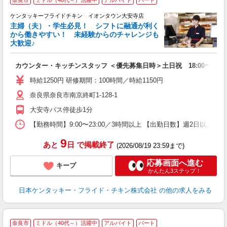
奈良市
ミドル（40代～）活躍中
アルバイト
パート
ケンタッキーフライドチキン イオンタウン大安寺店
主婦（夫）・学生必見！ シフトに融通が利く
から働きやすい！ 未経験からのチャレンジも
大歓迎♪
見
カウンター・キッチンスタッフ ＜優先募集日時＞土日祝 18:00〜23:0
未
～
時給1250円 研修期間：100時間／時給1150円
2
奈良県奈良市南京終町1-128-1
ル
補
大安寺バス停徒歩1分
【勤務時間】9:00〜23:00／3時間以上 【出勤日数】週2日以
9
あと
日
で掲載終了
(2026/08/19 23:59まで)
応募画面へ進む
キープ
かんたん3ステップ！
日本ケンタッキー・フライド・チキン株式会社
の他の求人をみる
奈良市
ミドル（40代～）活躍中
アルバイト
パート