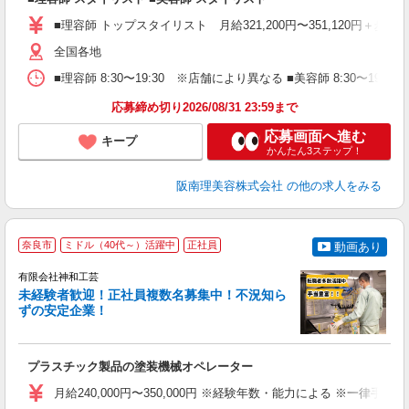
資
■理容師 トップスタイリスト 月給321,200円〜351,120円＋歩合
ブ
自
全国各地
ク
■理容師 8:30〜19:30 ※店舗により異なる ■美容師 8:30〜19
ン
応募締め切り2026/08/31 23:59まで
登
応募画面へ進む
キープ
かんたん3ステップ！
阪南理美容株式会社
の他の求人をみる
奈良市
ミドル（40代～）活躍中
正社員
動画あり
有限会社神和工芸
未経験者歓迎！正社員複数名募集中！不況知ら
ずの安定企業！
・
プラスチック製品の塗装機械オペレーター
未
ス
月給240,000円〜350,000円 ※経験年数・能力による ※一律
O