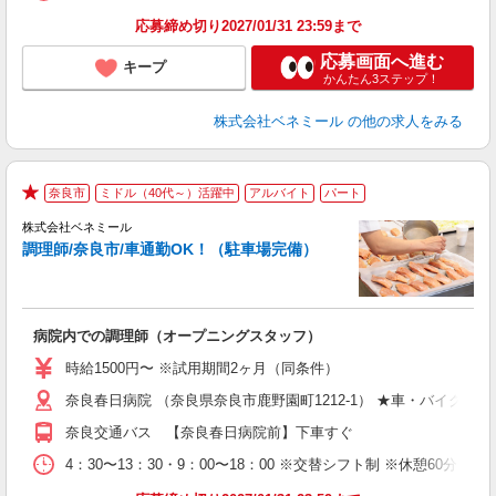
応募締め切り2027/01/31 23:59まで
応募画面へ進む
キープ
かんたん3ステップ！
株式会社ベネミール
の他の求人をみる
奈良市
ミドル（40代～）活躍中
アルバイト
パート
は
★
株式会社ベネミール
調理師/奈良市/車通勤OK！（駐車場完備）
限
こ
病院内での調理師（オープニングスタッフ）
女
時給1500円〜 ※試用期間2ヶ月（同条件）
代
奈良春日病院 （奈良県奈良市鹿野園町1212-1） ★車・バイク通勤
み
煙
奈良交通バス 【奈良春日病院前】下車すぐ
ほ
社
4：30〜13：30・9：00〜18：00 ※交替シフト制 ※休憩60分