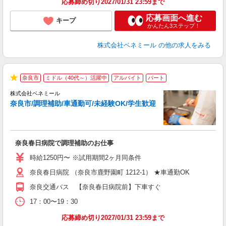
応募締め切り2027/01/31 23:59まで
応募画面へ進む
キープ
かんたん3ステップ！
株式会社ベネミール
の他の求人をみる
奈良市
ミドル（40代～）活躍中
アルバイト
パート
★
株式会社ベネミール
奈良市/調理補助/車通勤可/未経験OK/学生歓迎
形
休
奈良春日病院で調理補助のお仕事
入
生
時給1250円〜 ※試用期間2ヶ月同条件
問
奈良春日病院 （奈良市鹿野園町 1212-1） ★車通勤OK
シ
の
奈良交通バス 【奈良春日病院前】下車すぐ
自
な
17：00〜19：30
応募締め切り2027/01/31 23:59まで