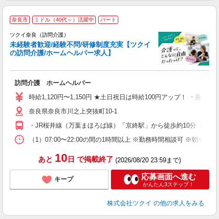
奈良市
ミドル（40代～）活躍中
パート
ツクイ奈良（訪問介護）
未経験者歓迎/経験不問/研修制度充実【ツクイ
の訪問介護/ホームヘルパー求人】
各
訪問介護 ホームヘルパー
入
り
時給1,120円〜1,150円 ★土日祝日は時給100円アップ！ ・身体
リ
奈良県奈良市川之上突抜町10-1
ー
O
・JR桜井線（万葉まほろば線）「京終駅」から徒歩約10分 ・J
な
（1）07:00〜22:00の間の1時間以上 ※勤務時間相談可 ※朝や
髪
10
あと
日
で掲載終了
(2026/08/20 23:59まで)
応募画面へ進む
キープ
かんたん3ステップ！
株式会社ツクイ
の他の求人をみる