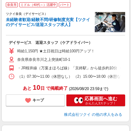
奈良市
ミドル（40代～）活躍中
パート
ツクイ奈良（デイサービス）
未経験者歓迎/経験不問/研修制度充実【ツクイ
のデイサービス/送迎スタッフ求人】
各
デイサービス 送迎スタッフ（ケアドライバー）
入
り
時給1,150円 ★土日祝日は時給100円アップ！
リ
奈良県奈良市川之上突抜町10-1
ー
O
・JR桜井線（万葉まほろば線）「京終駅」から徒歩約10分 ・J
な
（1）07:30〜11:00（休憩なし） （2）15:00〜18:00
髪
10
あと
日
で掲載終了
(2026/08/20 23:59まで)
応募画面へ進む
キープ
かんたん3ステップ！
株式会社ツクイ
の他の求人をみる