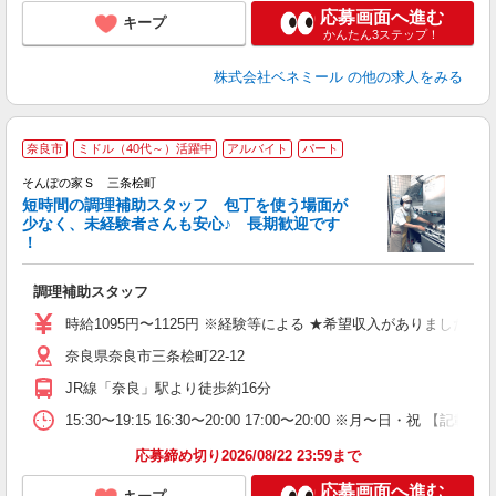
応募画面へ進む
キープ
かんたん3ステップ！
株式会社ベネミール
の他の求人をみる
奈良市
ミドル（40代～）活躍中
アルバイト
パート
そんぽの家Ｓ 三条桧町
短時間の調理補助スタッフ 包丁を使う場面が
少なく、未経験者さんも安心♪ 長期歓迎です
策
！
週
勤
調理補助スタッフ
ド
給
時給1095円〜1125円 ※経験等による ★希望収入がありま
奈良県奈良市三条桧町22-12
JR線「奈良」駅より徒歩約16分
15:30〜19:15 16:30〜20:00 17:00〜20:00
応募締め切り2026/08/22 23:59まで
応募画面へ進む