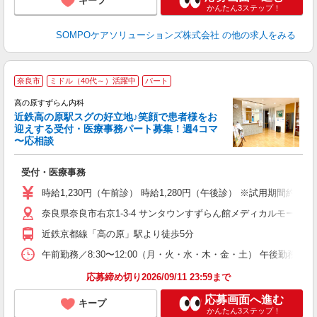
キープ
かんたん3ステップ！
SOMPOケアソリューションズ株式会社
の他の求人をみる
奈良市
ミドル（40代～）活躍中
パート
高の原すずらん内科
近鉄高の原駅スグの好立地♪笑顔で患者様をお
迎えする受付・医療事務パート募集！週4コマ
〜応相談
院
受付・医療事務
経
ー
時給1,230円（午前診） 時給1,280円（午後診） ※試用期間約3
短
奈良県奈良市右京1-3-4 サンタウンすずらん館メディカルモール
K
近鉄京都線「高の原」駅より徒歩5分
午前勤務／8:30〜12:00（月・火・水・木・金・土） 午後勤務／16:00
応募締め切り2026/09/11 23:59まで
応募画面へ進む
キープ
かんたん3ステップ！