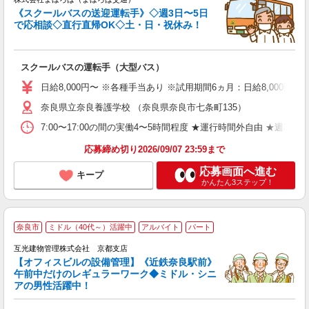
《スクールバスの送迎運転手》◇週3日〜5日
で応相談◇直行直帰OK◇土・日・祝休み！
フ
未
ア
スクールバスの運転手（大型バス）
以
通
日給8,000円〜 ※各種手当あり ※試用期間6ヵ月：日給8,000円
奈良県立奈良養護学校 （奈良県奈良市七条町135）
7:00〜17:00の間の実働4〜5時間程度 ★運行時間外自由 ★週3日
応募締め切り2026/09/07 23:59まで
応募画面へ進む
キープ
かんたん3ステップ！
奈良市
ミドル（40代～）活躍中
アルバイト
パート
互光建物管理株式会社 京都支店
【オフィスビルの設備管理】《近鉄奈良駅前》
午前中だけのレギュラーワーク◆ミドル・シニ
アの男性活躍中！
の