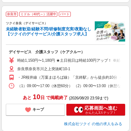
奈良市
ミドル（40代～）活躍中
パート
ツクイ奈良（デイサービス）
未経験者歓迎/経験不問/研修制度充実/夜勤なし
【ツクイのデイサービス/介護スタッフ求人】
各
デイサービス 介護スタッフ（ケアクルー）
入
り
時給1,150円〜1,180円 ★土日祝日は時給100円アップ！ ※給
リ
奈良県奈良市川之上突抜町10-1
ー
O
・JR桜井線（万葉まほろば線）「京終駅」から徒歩約10分 ・J
な
（1）09:00〜17:00（休憩60分） （2）09:00〜13:00
髪
10
あと
日
で掲載終了
(2026/08/20 23:59まで)
応募画面へ進む
キープ
かんたん3ステップ！
株式会社ツクイ
の他の求人をみる