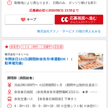
勤務地により異なります。 日勤のみ、ガッツリ稼げる夜勤、シフトによる交
応募締め切り2026/08/31 23:59まで
応募画面へ進む
キープ
かんたん3ステップ！
株式会社テクノ・サービス
の他の求人をみる
奈良市
ミドル（40代～）活躍中
正社員
手
★
株式会社ベネミール
年間休日121日/調理師/奈良市/車通勤OK！（
ず
駐車場完備）
す
日
調理師（病院給食）
入
ー
月給280,000円〜 ※試用期間2ヶ月 （期間中は契約社員雇用とする
グ
奈良春日病院 （奈良県奈良市鹿野園町1212-1） ★車・バイク通勤
少
あ
奈良交通バス 【奈良春日病院前】下車すぐ
4：30〜13：30・9：00〜18：00 ※交替シフト制 ※休憩60分