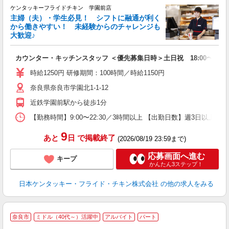
ケンタッキーフライドチキン 学園前店
主婦（夫）・学生必見！ シフトに融通が利く
から働きやすい！ 未経験からのチャレンジも
大歓迎♪
見
カウンター・キッチンスタッフ ＜優先募集日時＞土日祝 18:00〜23:0
未
～
時給1250円 研修期間：100時間／時給1150円
2
奈良県奈良市学園北1-1-12
ル
補
近鉄学園前駅から徒歩1分
【勤務時間】9:00〜22:30／3時間以上 【出勤日数】週3日以
9
あと
日
で掲載終了
(2026/08/19 23:59まで)
応募画面へ進む
キープ
かんたん3ステップ！
日本ケンタッキー・フライド・チキン株式会社
の他の求人をみる
奈良市
ミドル（40代～）活躍中
アルバイト
パート