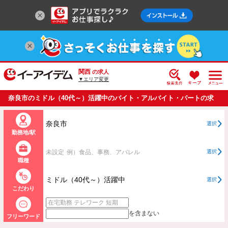
関西
の求人
▼エリア変更
奈良市のミドル（40代～）活躍中のバイト・アルバイト・パートの求
人情報一覧
奈良市
選択
勤務地/駅
未設定
例）食品、事務、アパレル
選択
職種
ミドル（40代～）活躍中
選択
こだわり
を含まない
フリーワード