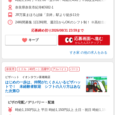
（
奈良県奈良市紀寺町682-1
夜
割
JR万葉まほろば線「京終」駅より徒歩11分
24時間募集 1日2時間、週2日からOKのシフト制！ ※高校生のシ
応募締め切り2026/08/31 23:59まで
応募画面へ進む
キープ
かんたん3ステップ！
すき家
の他の求人をみる
奈良市
ミドル（40代～）活躍中
アルバイト
パート
♪
ピザハット イオンタウン富雄南店
はじめの一歩は、仲間がたくさんいるピザハッ
トで！ 未経験者歓迎 シフトの入り方はあな
れ
た次第◎
友
躍
ピザの宅配／デリバリー・配達
（
中
時給1,150円以上 平日 時給1,150円以上 土日・祝日 時給1,150円以
ル