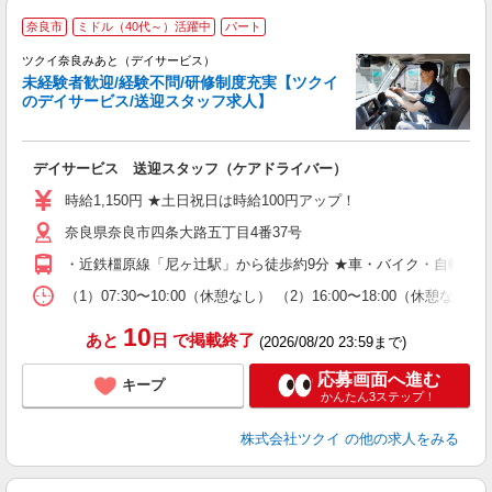
奈良市
ミドル（40代～）活躍中
パート
ツクイ奈良みあと（デイサービス）
未経験者歓迎/経験不問/研修制度充実【ツクイ
のデイサービス/送迎スタッフ求人】
各
デイサービス 送迎スタッフ（ケアドライバー）
入
り
時給1,150円 ★土日祝日は時給100円アップ！
リ
奈良県奈良市四条大路五丁目4番37号
ー
O
・近鉄橿原線「尼ヶ辻駅」から徒歩約9分 ★車・バイク・自転車
な
（1）07:30〜10:00（休憩なし） （2）16:00〜18:00
髪
10
あと
日
で掲載終了
(2026/08/20 23:59まで)
応募画面へ進む
キープ
かんたん3ステップ！
株式会社ツクイ
の他の求人をみる