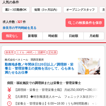
人気の条件
週2～3日勤務OK
短期（3ヶ月以内）
オープニングスタッフ
主
求人件数 :
327
件
この検索条件を保存
奈良市の平均時給を見る
指定なし
新着順
時給順
日給順
月給順
全
奈良市
ミドル（40代～）活躍中
正社員
を
株式会社ベネミール 関西営業所
勤務地多数／年間休日120日以上／調理師・栄
養士・管理栄養士の資格を活かして、心も体も
満たせるお仕事
は
病院・福祉施設での調理師または栄養士・管理栄養士
入
躍
【調理師・栄養士・管理栄養士職】 月給250,000円〜280,000円 
日
【兵庫県】 ◆特別養護老人ホーム フェニックス加古川ケアセンター 
険
り
【栄養士・管理栄養士】6:00〜18:00（うち8時間勤務） ＜シフト例＞ （a