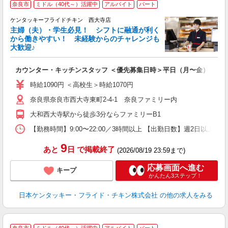
奈良市
ミドル（40代～）活躍中
アルバイト
パート
ケンタッキーフライドチキン 西大寺店
主婦（夫）・学生必見！ シフトに融通が利く
から働きやすい！ 未経験からのチャレンジも
大歓迎♪
見
カウンター・キッチンスタッフ ＜優先募集日時＞平日（月〜金） フ
未
ダ
時給1090円 ＜高校生＞時給1070円
昇
奈良県奈良市西大寺東町2-4-1 奈良ファミリー内
上
補
大和西大寺駅から徒歩3分ならファミリーB1
【勤務時間】9:00〜22:00／3時間以上 【出勤日数】週2日以
9
あと
日
で掲載終了
(2026/08/19 23:59まで)
応募画面へ進む
キープ
かんたん3ステップ！
日本ケンタッキー・フライド・チキン株式会社
の他の求人をみる