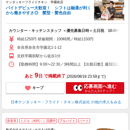
ケンタッキーフライドチキン 学園前店
バイトデビュー大歓迎！ シフトは融通が利く
から働きやすさ◎ 髪型・髪色自由
立
カウンター・キッチンスタッフ ＜優先募集日時＞土日祝 18:00〜23:0
未
～
時給1250円 研修期間：100時間／時給1150円
2
奈良県奈良市学園北1-1-12
ル
補
近鉄学園前駅から徒歩1分
【勤務時間】9:00〜22:30／3時間以上 【出勤日数】週3日以
9
あと
日
で掲載終了
(2026/08/19 23:59まで)
応募画面へ進む
キープ
かんたん3ステップ！
日本ケンタッキー・フライド・チキン株式会社
の他の求人をみる
奈良市
ミドル（40代～）活躍中
アルバイト
パート
株式会社まほろば（まほろば交通）