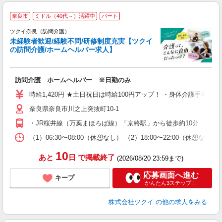
奈良市
ミドル（40代～）活躍中
パート
ツクイ奈良（訪問介護）
未経験者歓迎/経験不問/研修制度充実【ツクイ
の訪問介護/ホームヘルパー求人】
各
訪問介護 ホームヘルパー ※日勤のみ
入
り
時給1,420円 ★土日祝日は時給100円アップ！ ・身体介護手当:50
リ
奈良県奈良市川之上突抜町10-1
ー
O
・JR桜井線（万葉まほろば線）「京終駅」から徒歩約10分 ・J
な
（1）06:30〜08:00（休憩なし） （2）18:00〜22:00（休
髪
10
あと
日
で掲載終了
(2026/08/20 23:59まで)
応募画面へ進む
キープ
かんたん3ステップ！
株式会社ツクイ
の他の求人をみる