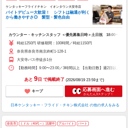
ケンタッキーフライドチキン イオンタウン大安寺店
バイトデビュー大歓迎！ シフトは融通が利く
から働きやすさ◎ 髪型・髪色自由
立
カウンター・キッチンスタッフ ＜優先募集日時＞土日祝 18:00〜23:0
未
～
時給1250円 研修期間：100時間／時給1150円
2
奈良県奈良市南京終町1-128-1
ル
補
大安寺バス停徒歩1分
【勤務時間】9:00〜23:00／3時間以上 【出勤日数】週2日以
9
あと
日
で掲載終了
(2026/08/19 23:59まで)
応募画面へ進む
キープ
かんたん3ステップ！
日本ケンタッキー・フライド・チキン株式会社
の他の求人をみる
奈良市
ミドル（40代～）活躍中
アルバイト
パート