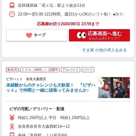
り
近鉄橿原線「尼ヶ辻」駅より徒歩11分
22:00〜翌5:00 1日2時間、週2日からOKのシフト制！ ●扶養内勤務
応募締め切り2026/08/31 23:59まで
応募画面へ進む
キープ
かんたん3ステップ！
すき家
の他の求人をみる
奈良市
ミドル（40代～）活躍中
アルバイト
パート
ピザハット 奈良大森西店
未経験からのチャレンジも大歓迎！ 『ピザハ
ット』で仲間と一緒に頑張ってみませんか♪
続
ピザの宅配／デリバリー・配達
未
ア
時給1,150円以上 平日 時給1,150円以上
～
奈良県奈良市大森西町14ー12
社
各線「奈良駅」より徒歩9分