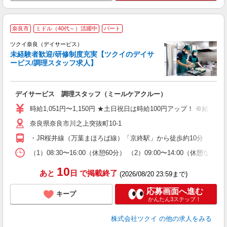
奈良市
ミドル（40代～）活躍中
パート
ツクイ奈良（デイサービス）
未経験者歓迎/研修制度充実【ツクイのデイサ
ービス/調理スタッフ求人】
各
デイサービス 調理スタッフ（ミールケアクルー）
入
り
時給1,051円〜1,150円 ★土日祝日は時給100円アップ！ ※給
リ
奈良県奈良市川之上突抜町10-1
ー
O
・JR桜井線（万葉まほろば線）「京終駅」から徒歩約10分 ・J
な
（1）08:30〜16:00（休憩60分） （2）09:00〜14:00（
髪
10
あと
日
で掲載終了
(2026/08/20 23:59まで)
応募画面へ進む
キープ
かんたん3ステップ！
株式会社ツクイ
の他の求人をみる