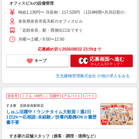
オフィスビルの設備管理
入
ダ
時給1,130円〜 月収例：117,520円 （1日4時間×月26日勤務の場合
通
奈良県奈良市高天町のオフィスビル
「近鉄奈良」駅・西側出口出てすぐ
月曜〜土曜／8:00〜12:00
応募締め切り2026/08/22 23:59まで
応募画面へ進む
キープ
かんたん3ステップ！
互光建物管理株式会社
の他の求人をみる
≪
奈良市
ミドル（40代～）活躍中
アルバイト
パート
すき家 近鉄奈良駅前店
しゅふ活躍中！ランチタイム大歓迎！週2日・
安
1日2h〜応相談♪未経験／扶養内勤務OK☆履歴
書不要
の
すき家の店舗スタッフ（接客・調理・清掃など）
履