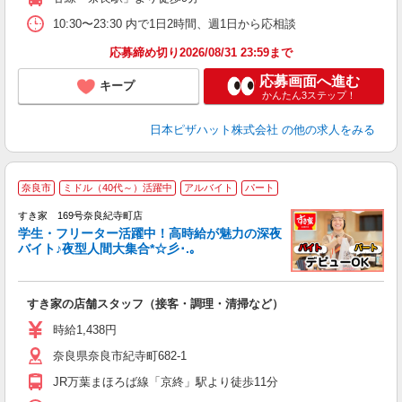
10:30〜23:30 内で1日2時間、週1日から応相談
応募締め切り2026/08/31 23:59まで
応募画面へ進む
キープ
かんたん3ステップ！
日本ピザハット株式会社
の他の求人をみる
奈良市
ミドル（40代～）活躍中
アルバイト
パート
すき家 169号奈良紀寺町店
学生・フリーター活躍中！高時給が魅力の深夜
バイト♪夜型人間大集合*☆彡･.｡
つ
すき家の店舗スタッフ（接客・調理・清掃など）
履
ミ
時給1,438円
～
奈良県奈良市紀寺町682-1
勤
り
JR万葉まほろば線「京終」駅より徒歩11分