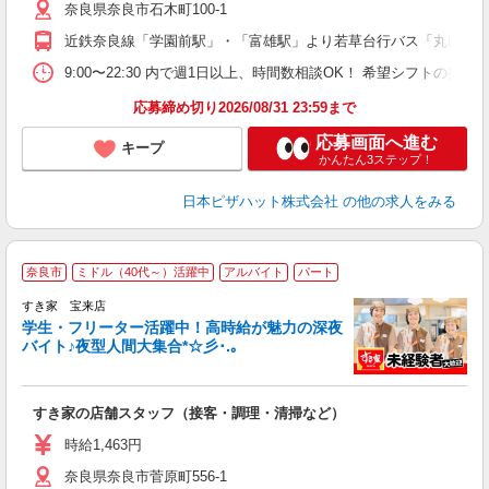
奈良県奈良市石木町100-1
険
K
近鉄奈良線「学園前駅」・「富雄駅」より若草台行バス「丸山橋
（
9:00〜22:30 内で週1日以上、時間数相談OK！ 希望シフトの
応募締め切り2026/08/31 23:59まで
応募画面へ進む
キープ
かんたん3ステップ！
日本ピザハット株式会社
の他の求人をみる
奈良市
ミドル（40代～）活躍中
アルバイト
パート
すき家 宝来店
学生・フリーター活躍中！高時給が魅力の深夜
バイト♪夜型人間大集合*☆彡･.｡
つ
すき家の店舗スタッフ（接客・調理・清掃など）
履
ミ
時給1,463円
～
奈良県奈良市菅原町556-1
勤