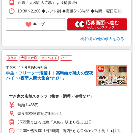
近鉄『大和西大寺駅』より徒歩3分
10:30〜21:00 ◆シフト制 ◆実働5〜6時間 ◆時間・曜日応相談 ◆
応募画面へ進む
キープ
かんたん3ステップ！
桃谷樓
の他の求人をみる
奈良市
大学生歓迎
アルバイト
パート
すき家 169号奈良紀寺町店
学生・フリーター活躍中！高時給が魅力の深夜
バイト♪夜型人間大集合*☆彡･.｡
つ
すき家の店舗スタッフ（接客・調理・清掃など）
履
ミ
時給1,438円
～
奈良県奈良市紀寺町682-1
勤
り
JR万葉まほろば線「京終」駅より徒歩11分
22:00〜翌5:00 1日2時間、週2日からOKのシフト制！ ●扶養内勤務