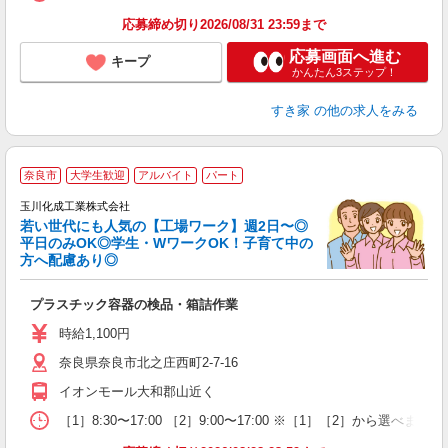
応募締め切り2026/08/31 23:59まで
応募画面へ進む
キープ
かんたん3ステップ！
すき家
の他の求人をみる
奈良市
大学生歓迎
アルバイト
パート
え
玉川化成工業株式会社
未
若い世代にも人気の【工場ワーク】週2日〜◎
ミ
平日のみOK◎学生・WワークOK！子育て中の
（
方へ配慮あり◎
る
扶
プラスチック容器の検品・箱詰作業
与
時給1,100円
奈良県奈良市北之庄西町2-7-16
イオンモール大和郡山近く
［1］8:30〜17:00 ［2］9:00〜17:00 ※［1］［2］から