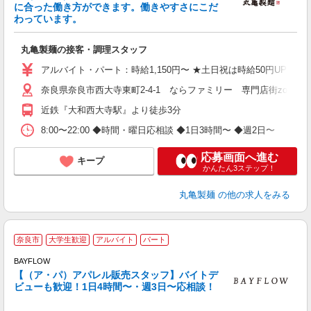
内
に合った働き方ができます。働きやすさにこだ
由
わっています。
員
丸亀製麺の接客・調理スタッフ
アルバイト・パート：時給1,150円〜 ★土日祝は時給50円UP
奈良県奈良市西大寺東町2-4-1 ならファミリー 専門店街zoro B
近鉄『大和西大寺駅』より徒歩3分
8:00〜22:00 ◆時間・曜日応相談 ◆1日3時間〜 ◆週2日〜
応募画面へ進む
キープ
かんたん3ステップ！
丸亀製麺
の他の求人をみる
奈良市
大学生歓迎
アルバイト
パート
BAYFLOW
【（ア・パ）アパレル販売スタッフ】バイトデ
ビューも歓迎！1日4時間〜・週3日〜応相談！