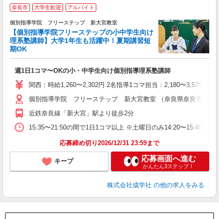
奈良市
大学生歓迎
アルバイト
個別指導学院 フリーステップ 新大宮教室
【個別指導学院フリーステップの小中学生向け
理系塾講師】大学1年生も活躍中！夏期講習短
期OK
「
週1日1コマ〜OKの小・中学生向け個別指導理系塾講師
入
主
関西：時給1,260〜2,302円 2名指導1コマ担当：2,180〜3,
日
個別指導学院 フリーステップ 新大宮教室 （奈良県奈良市芝辻町2-
自
近鉄奈良線「新大宮」駅より徒歩2分
15:35〜21:50の間で1日1コマ以上 ※土曜日のみ14:20〜15:40
応募締め切り2026/12/31 23:59まで
応募画面へ進む
キープ
かんたん3ステップ！
株式会社成学社
の他の求人をみる