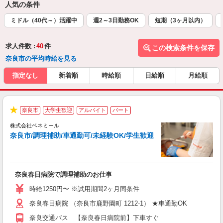
人気の条件
ミドル（40代～）活躍中
週2～3日勤務OK
短期（3ヶ月以内）
求人件数 :
40
件
この検索条件を保存
奈良市の平均時給を見る
指定なし
新着順
時給順
日給順
月給順
奈良市
大学生歓迎
アルバイト
パート
★
株式会社ベネミール
奈良市/調理補助/車通勤可/未経験OK/学生歓迎
形
休
奈良春日病院で調理補助のお仕事
入
生
時給1250円〜 ※試用期間2ヶ月同条件
問
奈良春日病院 （奈良市鹿野園町 1212-1） ★車通勤OK
シ
の
奈良交通バス 【奈良春日病院前】下車すぐ
自