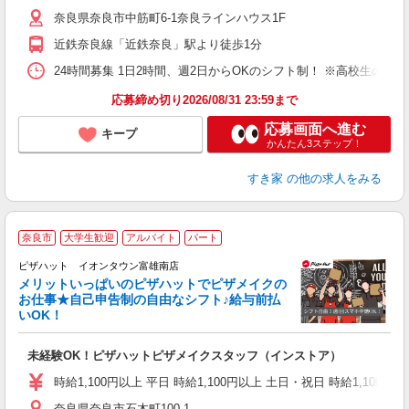
（
奈良県奈良市中筋町6-1奈良ラインハウス1F
夜
割
近鉄奈良線「近鉄奈良」駅より徒歩1分
24時間募集 1日2時間、週2日からOKのシフト制！ ※高校生のシ
応募締め切り2026/08/31 23:59まで
応募画面へ進む
キープ
かんたん3ステップ！
すき家
の他の求人をみる
奈良市
大学生歓迎
アルバイト
パート
ピザハット イオンタウン富雄南店
メリットいっぱいのピザハットでピザメイクの
お仕事★自己申告制の自由なシフト♪給与前払
いOK！
う
だ
未経験OK！ピザハットピザメイクスタッフ（インストア）
友
躍
時給1,100円以上 平日 時給1,100円以上 土日・祝日 時給1,100円以
（
奈良県奈良市石木町100-1