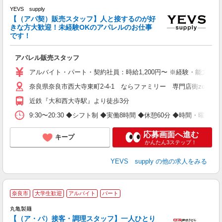
YEVS supply
未
【（アパ契）販売スタッフ】人と接するのが好
きな方大歓迎！未経験OKのアパレルのお仕事
です！
アパレル販売スタッフ
アルバイト・パート・契約社員：時給1,200円〜 ※経験・能力に
奈良県奈良市西大寺東町2-4-1 ならファミリー 専門店街zoro 2
近鉄『大和西大寺駅』より徒歩3分
9:30〜20:30 ◆シフト制 ◆実働8時間 ◆休憩60分 ◆時間・曜日応
応募画面へ進む
キープ
かんたん3ステップ！
YEVS supply
の他の求人をみる
奈良市
大学生歓迎
アルバイト
パート
未
丸亀製麺
週
【（ア・パ）接客・調理スタッフ】一人ひとり