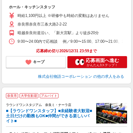
す
ホール・キッチンスタッフ
入
活
時給1,100円以上 ※研修中も時給の変動はありません
O
奈良県奈良市三条大路2-2-22
務
企
暗越奈良街道沿い、「新大宮駅」より徒歩20分
ま
9:00〜24:00内で応相談 例／9:00〜15:00、17:00〜
応募締め切り2026/12/31 23:59まで
応募画面へ進む
キープ
かんたん3ステップ！
株式会社物語コーポレーション
の他の求人をみる
■
奈良市
大学生歓迎
アルバイト
ゼ
ラウンドワンスタジアム 奈良ミ・ナーラ店
■【ラウンドワンスタッフ】■未経験者大歓迎■
タ
土日だけの勤務もOK■仲間ができる楽しいバ
大
イト■
K
車