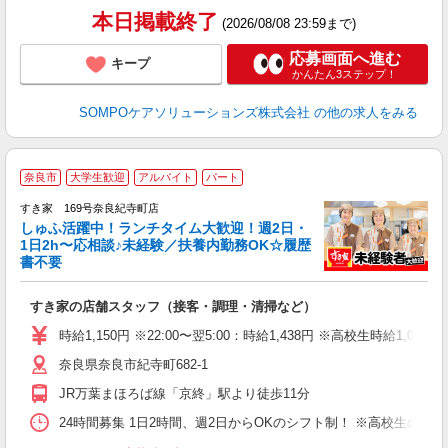
本日掲載終了
(2026/08/08 23:59まで)
応募画面へ進む
キープ
かんたん3ステップ！
SOMPOケアソリューションズ株式会社
の他の求人をみる
≪
奈良市
大学生歓迎
アルバイト
パート
すき家 169号奈良紀寺町店
しゅふ活躍中！ランチタイム大歓迎！週2日・
安
1日2h〜応相談♪未経験／扶養内勤務OK☆履歴
書不要
の
すき家の店舗スタッフ（接客・調理・清掃など）
履
タ
時給1,150円 ※22:00〜翌5:00：時給1,438円 ※高校生時給1,051
（
奈良県奈良市紀寺町682-1
夜
割
JR万葉まほろば線「京終」駅より徒歩11分
24時間募集 1日2時間、週2日からOKのシフト制！ ※高校生のシ