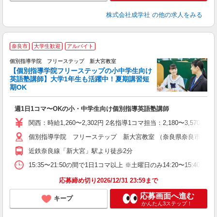
株式会社成学社
の他の求人をみる
奈良市
大学生歓迎
アルバイト
個別指導学院 フリーステップ 新大宮教室
【個別指導学院フリーステップの小中学生向け
英語塾講師】大学1年生も活躍中！夏期講習短
期OK
☆
週1日1コマ〜OKの小・中学生向け個別指導英語塾講師
入
主
関西：時給1,260〜2,302円 2名指導1コマ担当：2,180〜3,
日
個別指導学院 フリーステップ 新大宮教室 （奈良県奈良市芝辻町2-
自
近鉄奈良線「新大宮」駅より徒歩2分
15:35〜21:50の間で1日1コマ以上 ※土曜日のみ14:20〜15:40
応募締め切り2026/12/31 23:59まで
応募画面へ進む
キープ
かんたん3ステップ！