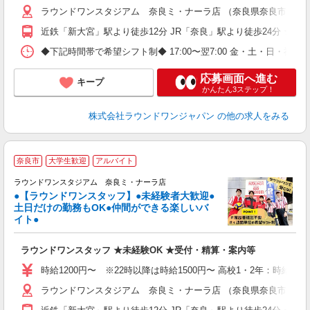
ラウンドワンスタジアム 奈良ミ・ナーラ店 （奈良県奈良市二条大路
近鉄「新大宮」駅より徒歩12分 JR「奈良」駅より徒歩24分 ★車
◆下記時間帯で希望シフト制◆ 17:00〜翌7:00 金・土・日
応募画面へ進む
キープ
かんたん3ステップ！
株式会社ラウンドワンジャパン
の他の求人をみる
■
奈良市
大学生歓迎
アルバイト
ゼ
ラウンドワンスタジアム 奈良ミ・ナーラ店
●【ラウンドワンスタッフ】●未経験者大歓迎●
土日だけの勤務もOK●仲間ができる楽しいバ
コ
イト●
高
～
ラウンドワンスタッフ ★未経験OK ★受付・精算・案内等
禁
服
時給1200円〜 ※22時以降は時給1500円〜 高校1・2年：時給110
ラウンドワンスタジアム 奈良ミ・ナーラ店 （奈良県奈良市二条大路