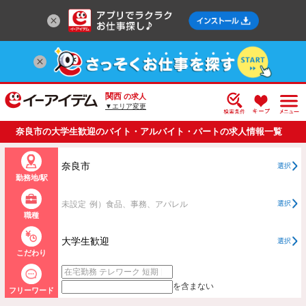
関西
の求人
▼エリア変更
奈良市の大学生歓迎のバイト・アルバイト・パートの求人情報一覧
奈良市
選択
勤務地/駅
未設定
例）食品、事務、アパレル
選択
職種
大学生歓迎
選択
こだわり
を含まない
フリーワード