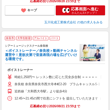
応募締め切り2026/08/28 23:59まで
応募画面へ進む
キープ
かんたん3ステップ！
玉川化成工業株式会社
の他の求人をみる
奈良市
大学生歓迎
アルバイト
パート
シアーミュージックスクール奈良校
＜ボイストレーナー／奈良校＞動画チャンネル
運営中！意欲次第で音楽表現の場を広げていけ
る環境です。
◇
ボイストレーナー
W
ー
時給1,250円〜 レッスン数に応じた完全歩合制 ＝＝＝＝＝ 【
日
奈良校 奈良県奈良市西大寺本町2-20 プラムキャッスルS-1 3階3
日
副
近鉄線「大和西大寺駅」より徒歩4分
12:45〜21:45の間で任意にシフトを 提出していただきます
応募締め切り2026/08/21 23:59まで