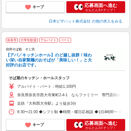
応募画面へ進む
キープ
かんたん3ステップ！
日本ピザハット株式会社
の他の求人をみる
奈良市
大学生歓迎
アルバイト
パート
信州そば処 そじ坊
い
【アパ／キッチンホール】のど越し抜群！味わ
未
い深い自家製麺のおそばが「美味しい！」と大
好評のお店です。
そば屋のキッチン・ホールスタッフ
アルバイト・パート：時給1,100円
奈良県奈良市西大寺東町2-4-1 ならファミリー 専門店街zoro B
近鉄『大和西大寺駅』より徒歩3分
8:30〜21:00 ◆シフト制 ◆時間・曜日応相談 ◆1日4時間〜 ◆週3
応募画面へ進む
キープ
かんたん3ステップ！