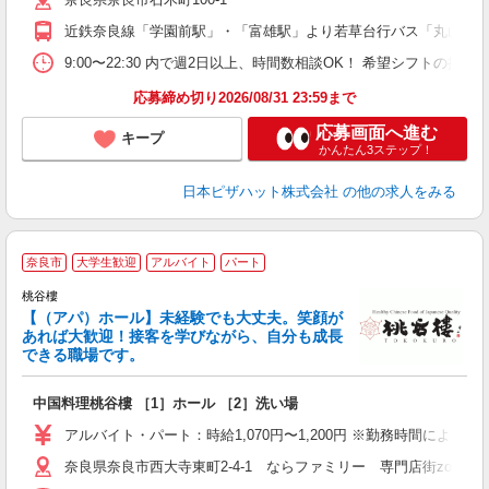
中
ル
近鉄奈良線「学園前駅」・「富雄駅」より若草台行バス「丸山橋
険
K
9:00〜22:30 内で週2日以上、時間数相談OK！ 希望シフトの
応募締め切り2026/08/31 23:59まで
応募画面へ進む
キープ
かんたん3ステップ！
日本ピザハット株式会社
の他の求人をみる
奈良市
大学生歓迎
アルバイト
パート
未
桃谷樓
【（アパ）ホール】未経験でも大丈夫。笑顔が
あれば大歓迎！接客を学びながら、自分も成長
できる職場です。
中国料理桃谷樓 ［1］ホール ［2］洗い場
アルバイト・パート：時給1,070円〜1,200円 ※勤務時間により異な
奈良県奈良市西大寺東町2-4-1 ならファミリー 専門店街zoro 6