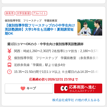
奈良市
大学生歓迎
アルバイト
個別指導学院 フリーステップ 学園前教室
【個別指導学院フリーステップの小中学生向け
英語塾講師】大学1年生も活躍中！夏期講習短
期OK
☆
週1日1コマ〜OKの小・中学生向け個別指導英語塾講師
入
主
関西：時給1,260〜2,302円 2名指導1コマ担当：2,180〜3,
日
個別指導学院 フリーステップ 学園前教室 （奈良県奈良市学園北1-
自
近鉄奈良線「学園前」駅より徒歩4分
15:35〜21:50の間で1日1コマ以上 ※土曜日のみ14:20〜15:40
応募締め切り2026/12/31 23:59まで
応募画面へ進む
キープ
かんたん3ステップ！
株式会社成学社
の他の求人をみる