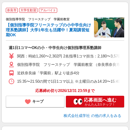
奈良市
大学生歓迎
アルバイト
個別指導学院 フリーステップ 学園前教室
【個別指導学院フリーステップの小中学生向け
理系塾講師】大学1年生も活躍中！夏期講習短
期OK
「
週1日1コマ〜OKの小・中学生向け個別指導理系塾講師
入
主
関西：時給1,260〜2,302円 2名指導1コマ担当：2,180〜3,
日
個別指導学院 フリーステップ 学園前教室 （奈良県奈良市学園北1-
自
近鉄奈良線「学園前」駅より徒歩4分
15:35〜21:50の間で1日1コマ以上 ※土曜日のみ14:20〜15:40
応募締め切り2026/12/31 23:59まで
応募画面へ進む
キープ
かんたん3ステップ！
株式会社成学社
の他の求人をみる