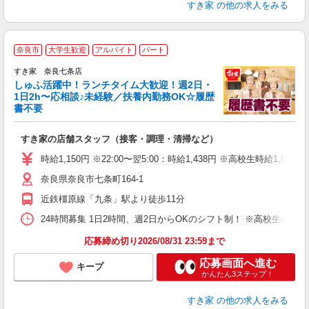
すき家
の他の求人をみる
≪
奈良市
大学生歓迎
アルバイト
パート
すき家 奈良七条店
しゅふ活躍中！ランチタイム大歓迎！週2日・
安
1日2h〜応相談♪未経験／扶養内勤務OK☆履歴
書不要
の
すき家の店舗スタッフ（接客・調理・清掃など）
履
タ
時給1,150円 ※22:00〜翌5:00：時給1,438円 ※高校生時給1,051
（
奈良県奈良市七条町164-1
夜
割
近鉄橿原線「九条」駅より徒歩11分
24時間募集 1日2時間、週2日からOKのシフト制！ ※高校生のシ
応募締め切り2026/08/31 23:59まで
応募画面へ進む
キープ
かんたん3ステップ！
すき家
の他の求人をみる