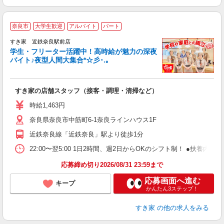
奈良市
大学生歓迎
アルバイト
パート
すき家 近鉄奈良駅前店
学生・フリーター活躍中！高時給が魅力の深夜
バイト♪夜型人間大集合*☆彡･.｡
つ
すき家の店舗スタッフ（接客・調理・清掃など）
履
ミ
時給1,463円
～
奈良県奈良市中筋町6-1奈良ラインハウス1F
内
あ
近鉄奈良線「近鉄奈良」駅より徒歩1分
22:00〜翌5:00 1日2時間、週2日からOKのシフト制！ ●扶養内勤務
応募締め切り2026/08/31 23:59まで
応募画面へ進む
キープ
かんたん3ステップ！
すき家
の他の求人をみる