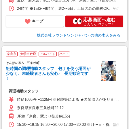
近鉄「新大宮」駅より徒歩12分 JR「奈良」駅より徒歩24分 ★車
24時間 ※1日2〜8時間、週2〜5日。土日のみの勤務OK、その他
応募画面へ進む
キープ
かんたん3ステップ！
株式会社ラウンドワンジャパン
の他の求人をみる
奈良市
大学生歓迎
アルバイト
パート
そんぽの家S 三条桧町
短時間の調理補助スタッフ 包丁を使う場面が
少なく、未経験者さんも安心♪ 長期歓迎です
策
！
週
勤
調理補助スタッフ
ド
給
時給1095円〜1125円 ※経験等による ★希望収入がありま
奈良県奈良市三条桧町22-12
JR線「奈良」駅より徒歩約16分
15:30〜19:15 16:30〜20:00 17:00〜20:00