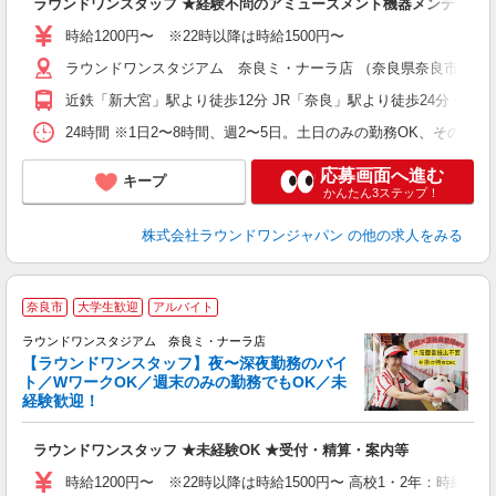
ラウンドワンスタッフ ★経験不問のアミューズメント機器メンテナン
制
時給1200円〜 ※22時以降は時給1500円〜
ラウンドワンスタジアム 奈良ミ・ナーラ店 （奈良県奈良市二条大路
近鉄「新大宮」駅より徒歩12分 JR「奈良」駅より徒歩24分 ★車
24時間 ※1日2〜8時間、週2〜5日。土日のみの勤務OK、その他
応募画面へ進む
キープ
かんたん3ステップ！
株式会社ラウンドワンジャパン
の他の求人をみる
奈良市
大学生歓迎
アルバイト
ラウンドワンスタジアム 奈良ミ・ナーラ店
【ラウンドワンスタッフ】夜〜深夜勤務のバイ
ト／WワークOK／週末のみの勤務でもOK／未
で
経験歓迎！
ア
ラウンドワンスタッフ ★未経験OK ★受付・精算・案内等
大
車
時給1200円〜 ※22時以降は時給1500円〜 高校1・2年：時給110