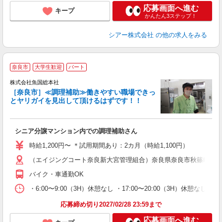
応募画面へ進む
キープ
かんたん3ステップ！
シアー株式会社
の他の求人をみる
奈良市
大学生歓迎
パート
株式会社魚国総本社
わ
［奈良市］≪調理補助≫働きやすい職場できっ
とヤリガイを見出して頂けるはずです！！
っ
シニア分譲マンション内での調理補助さん
高
車
時給1,200円〜 ＊試用期間あり：2カ月（時給1,100円）
（エイジングコート奈良新大宮管理組合）奈良県奈良市秋篠町四条大路
バイク・車通勤OK
・6:00〜9:00（3H）休憩なし ・17:00〜20:00（3H）休憩なし
応募締め切り2027/02/28 23:59まで
応募画面へ進む