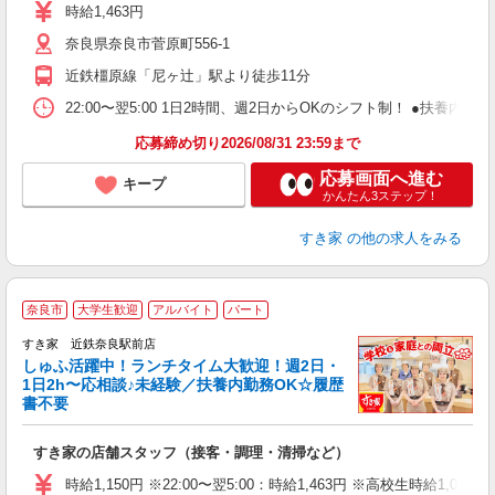
ミ
時給1,463円
～
奈良県奈良市菅原町556-1
勤
り
近鉄橿原線「尼ヶ辻」駅より徒歩11分
22:00〜翌5:00 1日2時間、週2日からOKのシフト制！ ●扶養内勤務
応募締め切り2026/08/31 23:59まで
応募画面へ進む
キープ
かんたん3ステップ！
すき家
の他の求人をみる
≪
奈良市
大学生歓迎
アルバイト
パート
すき家 近鉄奈良駅前店
しゅふ活躍中！ランチタイム大歓迎！週2日・
安
1日2h〜応相談♪未経験／扶養内勤務OK☆履歴
書不要
の
すき家の店舗スタッフ（接客・調理・清掃など）
履
タ
時給1,150円 ※22:00〜翌5:00：時給1,463円 ※高校生時給1,051