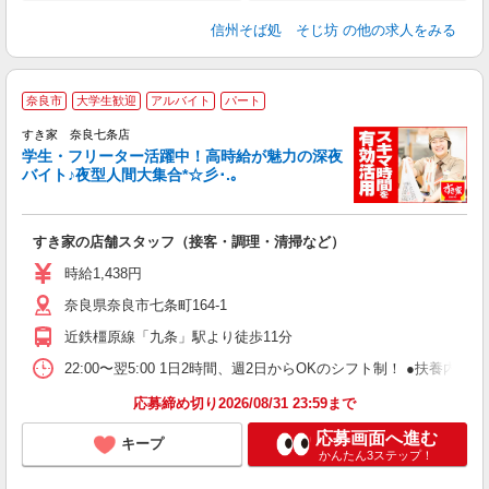
信州そば処 そじ坊
の他の求人をみる
奈良市
大学生歓迎
アルバイト
パート
すき家 奈良七条店
学生・フリーター活躍中！高時給が魅力の深夜
バイト♪夜型人間大集合*☆彡･.｡
つ
すき家の店舗スタッフ（接客・調理・清掃など）
履
ミ
時給1,438円
～
奈良県奈良市七条町164-1
勤
り
近鉄橿原線「九条」駅より徒歩11分
22:00〜翌5:00 1日2時間、週2日からOKのシフト制！ ●扶養内勤務
応募締め切り2026/08/31 23:59まで
応募画面へ進む
キープ
かんたん3ステップ！