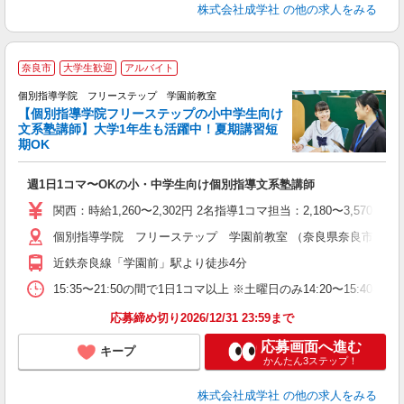
株式会社成学社
の他の求人をみる
奈良市
大学生歓迎
アルバイト
個別指導学院 フリーステップ 学園前教室
【個別指導学院フリーステップの小中学生向け
文系塾講師】大学1年生も活躍中！夏期講習短
期OK
「
週1日1コマ〜OKの小・中学生向け個別指導文系塾講師
入
主
関西：時給1,260〜2,302円 2名指導1コマ担当：2,180〜3,
日
個別指導学院 フリーステップ 学園前教室 （奈良県奈良市学園北1-
自
近鉄奈良線「学園前」駅より徒歩4分
15:35〜21:50の間で1日1コマ以上 ※土曜日のみ14:20〜15:40
応募締め切り2026/12/31 23:59まで
応募画面へ進む
キープ
かんたん3ステップ！
株式会社成学社
の他の求人をみる