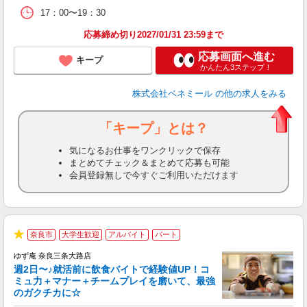
な
17：00〜19：30
応募締め切り2027/01/31 23:59まで
応募画面へ進む
キープ
かんたん3ステップ！
株式会社ベネミール
の他の求人をみる
「キープ」とは？
気になるお仕事をワンクリックで保存
まとめてチェック＆まとめて応募も可能
会員登録無しで今すぐご利用いただけます
奈良市
大学生歓迎
アルバイト
パート
★
ゆず庵 奈良三条大路店
週2日〜♪就活前に飲食バイトで経験値UP！コ
ミュ力＋マナー＋チームプレイを磨いて、最強
のガクチカに☆