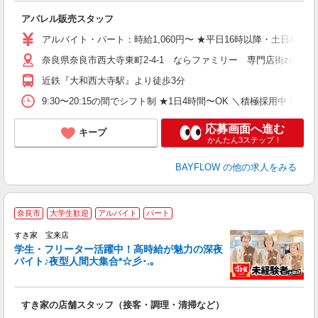
可
アパレル販売スタッフ
未
る
アルバイト・パート：時給1,060円〜 ★平日16時以降・土日祝終日は時
奈良県奈良市西大寺東町2-4-1 ならファミリー 専門店街zoro 2
り
近鉄『大和西大寺駅』より徒歩3分
9:30〜20:15の間でシフト制 ★1日4時間〜OK ＼積極採用中！
応募画面へ進む
キープ
かんたん3ステップ！
BAYFLOW
の他の求人をみる
奈良市
大学生歓迎
アルバイト
パート
すき家 宝来店
学生・フリーター活躍中！高時給が魅力の深夜
バイト♪夜型人間大集合*☆彡･.｡
つ
すき家の店舗スタッフ（接客・調理・清掃など）
履