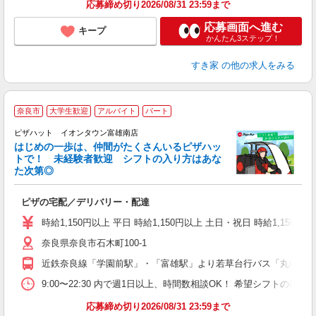
応募締め切り2026/08/31 23:59まで
応募画面へ進む
キープ
かんたん3ステップ！
すき家
の他の求人をみる
奈良市
大学生歓迎
アルバイト
パート
♪
ピザハット イオンタウン富雄南店
はじめの一歩は、仲間がたくさんいるピザハッ
トで！ 未経験者歓迎 シフトの入り方はあな
れ
た次第◎
友
躍
ピザの宅配／デリバリー・配達
（
中
時給1,150円以上 平日 時給1,150円以上 土日・祝日 時給1,150円以
ル
奈良県奈良市石木町100-1
険
K
近鉄奈良線「学園前駅」・「富雄駅」より若草台行バス「丸山橋
（
9:00〜22:30 内で週1日以上、時間数相談OK！ 希望シフトの
応募締め切り2026/08/31 23:59まで