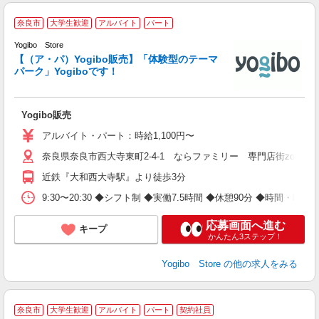
奈良市
大学生歓迎
アルバイト
パート
Yogibo Store
【（ア・パ）Yogibo販売】「体験型のテーマ
ス
パーク」Yogiboです！
未
イ
Yogibo販売
アルバイト・パート：時給1,100円〜
奈良県奈良市西大寺東町2-4-1 ならファミリー 専門店街zoro 4
近鉄『大和西大寺駅』より徒歩3分
9:30〜20:30 ◆シフト制 ◆実働7.5時間 ◆休憩90分 ◆時間・曜
応募画面へ進む
キープ
かんたん3ステップ！
Yogibo Store
の他の求人をみる
奈良市
大学生歓迎
アルバイト
パート
契約社員