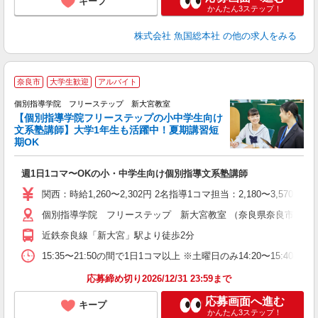
キープ
かんたん3ステップ！
株式会社 魚国総本社
の他の求人をみる
奈良市
大学生歓迎
アルバイト
個別指導学院 フリーステップ 新大宮教室
【個別指導学院フリーステップの小中学生向け
文系塾講師】大学1年生も活躍中！夏期講習短
期OK
「
週1日1コマ〜OKの小・中学生向け個別指導文系塾講師
入
主
関西：時給1,260〜2,302円 2名指導1コマ担当：2,180〜3,
日
個別指導学院 フリーステップ 新大宮教室 （奈良県奈良市芝辻町2-
自
近鉄奈良線「新大宮」駅より徒歩2分
15:35〜21:50の間で1日1コマ以上 ※土曜日のみ14:20〜15:40
応募締め切り2026/12/31 23:59まで
応募画面へ進む
キープ
かんたん3ステップ！