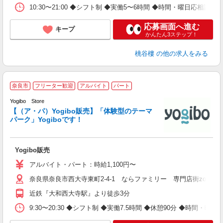
10:30〜21:00 ◆シフト制 ◆実働5〜6時間 ◆時間・曜日応相談 ◆
応募画面へ進む
キープ
かんたん3ステップ！
桃谷樓
の他の求人をみる
奈良市
フリーター歓迎
アルバイト
パート
Yogibo Store
【（ア・パ）Yogibo販売】「体験型のテーマ
ス
パーク」Yogiboです！
未
イ
Yogibo販売
アルバイト・パート：時給1,100円〜
奈良県奈良市西大寺東町2-4-1 ならファミリー 専門店街zoro 4
近鉄『大和西大寺駅』より徒歩3分
9:30〜20:30 ◆シフト制 ◆実働7.5時間 ◆休憩90分 ◆時間・曜