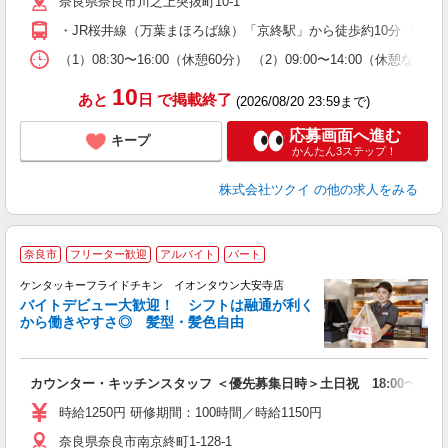
奈良県奈良市川之上突抜町10-1
ー
O
・JR桜井線（万葉まほろば線）「京終駅」から徒歩約10分 ・J
な
（1）08:30〜16:00（休憩60分） （2）09:00〜14:00（
髪
10
あと
日
で掲載終了
(2026/08/20 23:59まで)
応募画面へ進む
キープ
かんたん3ステップ！
株式会社ツクイ
の他の求人をみる
奈良市
フリーター歓迎
アルバイト
パート
ケンタッキーフライドチキン イオンタウン大安寺店
バイトデビュー大歓迎！ シフトは融通が利く
から働きやすさ◎ 髪型・髪色自由
立
カウンター・キッチンスタッフ ＜優先募集日時＞土日祝 18:00〜23:0
未
～
時給1250円 研修期間：100時間／時給1150円
2
奈良県奈良市南京終町1-128-1
ル