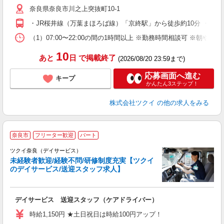
リ
奈良県奈良市川之上突抜町10-1
ー
O
・JR桜井線（万葉まほろば線）「京終駅」から徒歩約10分 ・J
な
（1）07:00〜22:00の間の1時間以上 ※勤務時間相談可 ※朝や
髪
10
あと
日
で掲載終了
(2026/08/20 23:59まで)
応募画面へ進む
キープ
かんたん3ステップ！
株式会社ツクイ
の他の求人をみる
奈良市
フリーター歓迎
パート
ツクイ奈良（デイサービス）
未経験者歓迎/経験不問/研修制度充実【ツクイ
のデイサービス/送迎スタッフ求人】
各
デイサービス 送迎スタッフ（ケアドライバー）
入
り
時給1,150円 ★土日祝日は時給100円アップ！
リ