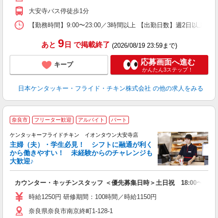
補
大安寺バス停徒歩1分
【勤務時間】9:00〜23:00／3時間以上 【出勤日数】週2日以
9
あと
日
で掲載終了
(2026/08/19 23:59まで)
応募画面へ進む
キープ
かんたん3ステップ！
日本ケンタッキー・フライド・チキン株式会社
の他の求人をみる
奈良市
フリーター歓迎
アルバイト
パート
ケンタッキーフライドチキン イオンタウン大安寺店
主婦（夫）・学生必見！ シフトに融通が利く
から働きやすい！ 未経験からのチャレンジも
大歓迎♪
見
カウンター・キッチンスタッフ ＜優先募集日時＞土日祝 18:00〜23:0
未
～
時給1250円 研修期間：100時間／時給1150円
2
奈良県奈良市南京終町1-128-1
ル