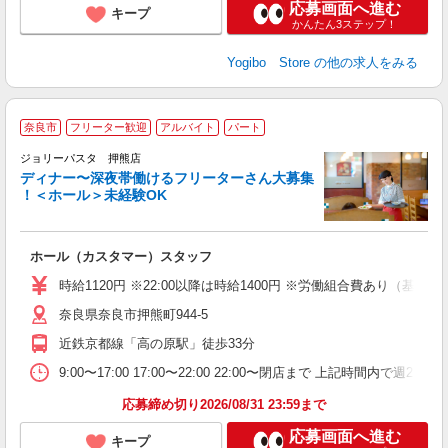
応募画面へ進む
キープ
かんたん3ステップ！
Yogibo Store
の他の求人をみる
奈良市
フリーター歓迎
アルバイト
パート
ジョリーパスタ 押熊店
ディナー〜深夜帯働けるフリーターさん大募集
！＜ホール＞未経験OK
ま
ホール（カスタマー）スタッフ
未
内
時給1120円 ※22:00以降は時給1400円 ※労働組合費あり（基本
奈良県奈良市押熊町944-5
近鉄京都線「高の原駅」徒歩33分
9:00〜17:00 17:00〜22:00 22:00〜閉店まで 上記
応募締め切り2026/08/31 23:59まで
応募画面へ進む
キープ