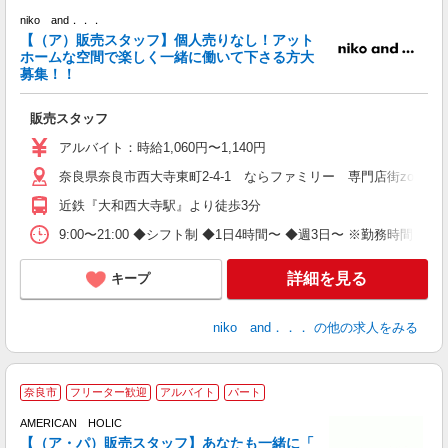
niko and．．．
フ
【（ア）販売スタッフ】個人売りなし！アット
ホームな空間で楽しく一緒に働いて下さる方大
募集！！
販売スタッフ
アルバイト：時給1,060円〜1,140円
奈良県奈良市西大寺東町2-4-1 ならファミリー 専門店街zoro 3
近鉄『大和西大寺駅』より徒歩3分
9:00〜21:00 ◆シフト制 ◆1日4時間〜 ◆週3日〜 ※勤務時間多
詳細を見る
キープ
niko and．．．
の他の求人をみる
奈良市
フリーター歓迎
アルバイト
パート
未
AMERICAN HOLIC
内
【（ア・パ）販売スタッフ】あなたも一緒に「