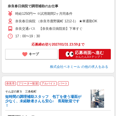
休
奈良春日病院で調理補助のお仕事
入
生
時給1250円〜 ※試用期間2ヶ月同条件
問
奈良春日病院 （奈良市鹿野園町 1212-1） ★車通勤OK
シ
の
奈良交通バス 【奈良春日病院前】下車すぐ
自
な
17：00〜19：30
応募締め切り2027/01/31 23:59まで
応募画面へ進む
キープ
かんたん3ステップ！
株式会社ベネミール
の他の求人をみる
奈良市
フリーター歓迎
アルバイト
パート
そんぽの家Ｓ 三条桧町
短時間の調理補助スタッフ 包丁を使う場面が
少なく、未経験者さんも安心♪ 長期歓迎です
策
！
週
勤