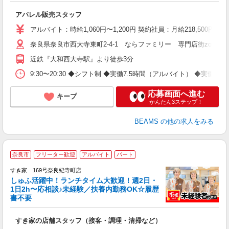
アパレル販売スタッフ
アルバイト：時給1,060円〜1,200円 契約社員：月給218,5
奈良県奈良市西大寺東町2-4-1 ならファミリー 専門店街zoro 1
近鉄『大和西大寺駅』より徒歩3分
9:30〜20:30 ◆シフト制 ◆実働7.5時間（アルバイト） ◆実働1
応募画面へ進む
キープ
かんたん3ステップ！
BEAMS
の他の求人をみる
≪
奈良市
フリーター歓迎
アルバイト
パート
すき家 169号奈良紀寺町店
しゅふ活躍中！ランチタイム大歓迎！週2日・
安
1日2h〜応相談♪未経験／扶養内勤務OK☆履歴
書不要
の
すき家の店舗スタッフ（接客・調理・清掃など）
履