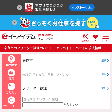
関西
の求人
▼エリア変更
奈良市のフリーター歓迎のバイト・アルバイト・パートの求人情報一
覧
奈良市
選択
勤務地/駅
未設定
例）食品、事務、アパレル
選択
職種
フリーター歓迎
選択
こだわり
を含まない
フリーワード