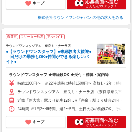
応募画面へ進む
キープ
かんたん3ステップ！
株式会社ラウンドワンジャパン
の他の求人をみる
■
奈良市
フリーター歓迎
アルバイト
ゼ
ラウンドワンスタジアム 奈良ミ・ナーラ店
●【ラウンドワンスタッフ】●未経験者大歓迎●
土日だけの勤務もOK●仲間ができる楽しいバ
コ
イト●
高
～
ラウンドワンスタッフ ★未経験OK ★受付・精算・案内等
禁
服
時給1200円〜 ※22時以降は時給1500円〜 高校1・2年：時給110
ラウンドワンスタジアム 奈良ミ・ナーラ店 （奈良県奈良市二条大路
近鉄「新大宮」駅より徒歩12分 JR「奈良」駅より徒歩24分 ★車
24時間 ※1日2〜8時間、週2〜5日。土日のみの勤務OK、その他
応募画面へ進む
キープ
かんたん3ステップ！