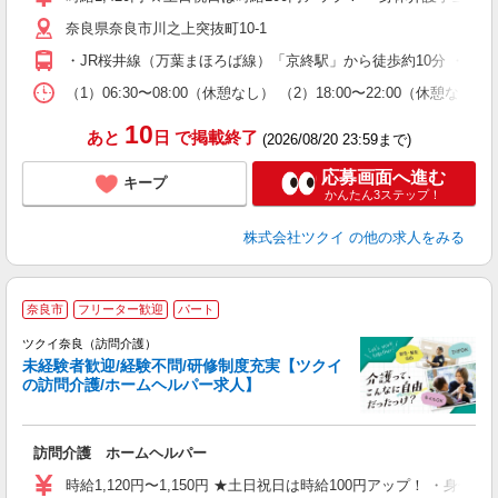
リ
奈良県奈良市川之上突抜町10-1
ー
O
・JR桜井線（万葉まほろば線）「京終駅」から徒歩約10分 ・J
な
（1）06:30〜08:00（休憩なし） （2）18:00〜22:00（休
髪
10
あと
日
で掲載終了
(2026/08/20 23:59まで)
応募画面へ進む
キープ
かんたん3ステップ！
株式会社ツクイ
の他の求人をみる
奈良市
フリーター歓迎
パート
ツクイ奈良（訪問介護）
未経験者歓迎/経験不問/研修制度充実【ツクイ
の訪問介護/ホームヘルパー求人】
各
訪問介護 ホームヘルパー
入
り
時給1,120円〜1,150円 ★土日祝日は時給100円アップ！ ・身体