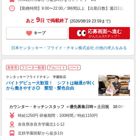
【勤務時間】9:00〜22:00／3時間以上 【出勤日数】週2日以
9
あと
日
で掲載終了
(2026/08/19 23:59まで)
応募画面へ進む
キープ
かんたん3ステップ！
日本ケンタッキー・フライド・チキン株式会社
の他の求人をみる
奈良市
フリーター歓迎
アルバイト
パート
ケンタッキーフライドチキン 学園前店
バイトデビュー大歓迎！ シフトは融通が利く
から働きやすさ◎ 髪型・髪色自由
立
カウンター・キッチンスタッフ ＜優先募集日時＞土日祝 18:00〜23:0
未
～
時給1250円 研修期間：100時間／時給1150円
2
奈良県奈良市学園北1-1-12
ル
補
近鉄学園前駅から徒歩1分