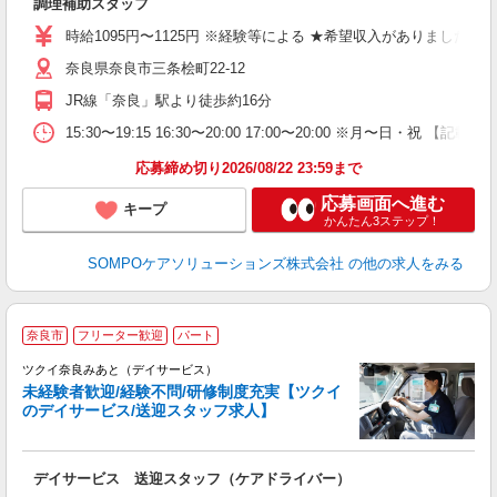
調理補助スタッフ
ド
給
時給1095円〜1125円 ※経験等による ★希望収入がありま
奈良県奈良市三条桧町22-12
JR線「奈良」駅より徒歩約16分
15:30〜19:15 16:30〜20:00 17:00〜20:00
応募締め切り2026/08/22 23:59まで
応募画面へ進む
キープ
かんたん3ステップ！
SOMPOケアソリューションズ株式会社
の他の求人をみる
奈良市
フリーター歓迎
パート
ツクイ奈良みあと（デイサービス）
未経験者歓迎/経験不問/研修制度充実【ツクイ
のデイサービス/送迎スタッフ求人】
各
デイサービス 送迎スタッフ（ケアドライバー）
入