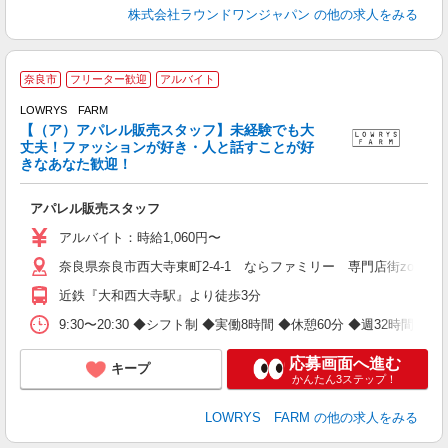
株式会社ラウンドワンジャパン
の他の求人をみる
奈良市
フリーター歓迎
アルバイト
L
LOWRYS FARM
あ
【（ア）アパレル販売スタッフ】未経験でも大
未
丈夫！ファッションが好き・人と話すことが好
交
きなあなた歓迎！
アパレル販売スタッフ
アルバイト：時給1,060円〜
奈良県奈良市西大寺東町2-4-1 ならファミリー 専門店街zoro 3
近鉄『大和西大寺駅』より徒歩3分
9:30〜20:30 ◆シフト制 ◆実働8時間 ◆休憩60分 ◆週32時間〜 
応募画面へ進む
キープ
かんたん3ステップ！
LOWRYS FARM
の他の求人をみる