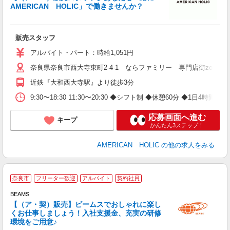
AMERICAN HOLIC」で働きませんか？
販売スタッフ
アルバイト・パート：時給1,051円
奈良県奈良市西大寺東町2-4-1 ならファミリー 専門店街zoro 3
近鉄『大和西大寺駅』より徒歩3分
9:30〜18:30 11:30〜20:30 ◆シフト制 ◆休憩60分 ◆1日4
応募画面へ進む
キープ
かんたん3ステップ！
AMERICAN HOLIC
の他の求人をみる
奈良市
フリーター歓迎
アルバイト
契約社員
BEAMS
未
【（ア・契）販売】ビームスでおしゃれに楽し
方
くお仕事しましょう！入社支援金、充実の研修
環境をご用意♪