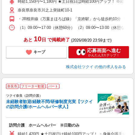
時給1,150円〜1,180円 ★土日祝日は時給100円アップ！ ※給
リ
奈良県奈良市川之上突抜町10-1
ー
O
・JR桜井線（万葉まほろば線）「京終駅」から徒歩約10分 ・J
な
（1）09:00〜17:00（休憩60分） （2）09:00〜13:00
髪
10
あと
日
で掲載終了
(2026/08/20 23:59まで)
応募画面へ進む
キープ
かんたん3ステップ！
株式会社ツクイ
の他の求人をみる
奈良市
フリーター歓迎
パート
ツクイ奈良（訪問介護）
未経験者歓迎/経験不問/研修制度充実【ツクイ
の訪問介護/ホームヘルパー求人】
各
訪問介護 ホームヘルパー ※日勤のみ
入
り
時給1,420円 ★土日祝日は時給100円アップ！ ・身体介護手当:50