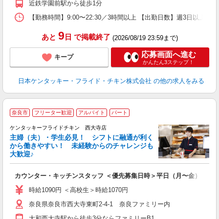
近鉄学園前駅から徒歩1分
【勤務時間】9:00〜22:30／3時間以上 【出勤日数】週3日以
9
あと
日
で掲載終了
(2026/08/19 23:59まで)
応募画面へ進む
キープ
かんたん3ステップ！
日本ケンタッキー・フライド・チキン株式会社
の他の求人をみる
奈良市
フリーター歓迎
アルバイト
パート
ケンタッキーフライドチキン 西大寺店
主婦（夫）・学生必見！ シフトに融通が利く
から働きやすい！ 未経験からのチャレンジも
大歓迎♪
見
カウンター・キッチンスタッフ ＜優先募集日時＞平日（月〜金） フ
未
ダ
時給1090円 ＜高校生＞時給1070円
昇
奈良県奈良市西大寺東町2-4-1 奈良ファミリー内
上
補
大和西大寺駅から徒歩3分ならファミリーB1