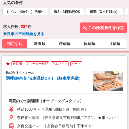
人気の条件
ミドル（40代～）活躍中
週2～3日勤務OK
短期（3ヶ月以内）
求人件数 :
237
件
この検索条件を保存
奈良市の平均時給を見る
指定なし
新着順
時給順
日給順
月給順
奈良市
フリーター歓迎
アルバイト
パート
は
★
株式会社ベネミール
調理師/奈良市/車通勤OK！（駐車場完備）
限
こ
病院内での調理師（オープニングスタッフ）
女
時給1500円〜 ※試用期間2ヶ月（同条件）
代
奈良春日病院 （奈良県奈良市鹿野園町1212-1） ★車・バイク通勤
み
煙
奈良交通バス 【奈良春日病院前】下車すぐ
ほ