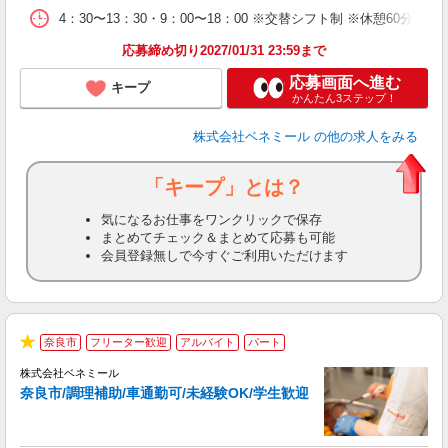
社
4：30〜13：30・9：00〜18：00 ※交替シフト制 ※休憩60分
応募締め切り2027/01/31 23:59まで
応募画面へ進む
キープ
かんたん3ステップ！
株式会社ベネミール
の他の求人をみる
「キープ」とは？
気になるお仕事をワンクリックで保存
まとめてチェック＆まとめて応募も可能
会員登録無しで今すぐご利用いただけます
奈良市
フリーター歓迎
アルバイト
パート
★
株式会社ベネミール
奈良市/調理補助/車通勤可/未経験OK/学生歓迎
形