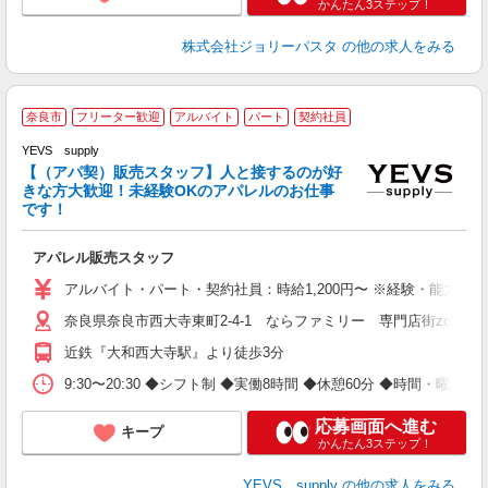
かんたん3ステップ！
株式会社ジョリーパスタ
の他の求人をみる
奈良市
フリーター歓迎
アルバイト
パート
契約社員
YEVS supply
未
【（アパ契）販売スタッフ】人と接するのが好
きな方大歓迎！未経験OKのアパレルのお仕事
です！
アパレル販売スタッフ
アルバイト・パート・契約社員：時給1,200円〜 ※経験・能力に
奈良県奈良市西大寺東町2-4-1 ならファミリー 専門店街zoro 2
近鉄『大和西大寺駅』より徒歩3分
9:30〜20:30 ◆シフト制 ◆実働8時間 ◆休憩60分 ◆時間・曜日応
応募画面へ進む
キープ
かんたん3ステップ！
YEVS supply
の他の求人をみる