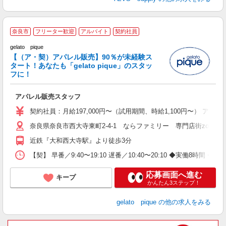
奈良市
フリーター歓迎
アルバイト
契約社員
gelato pique
募
【（ア・契）アパレル販売】90％が未経験ス
未
タート！あなたも「gelato pique」のスタッ
方
フに！
アパレル販売スタッフ
契約社員：月給197,000円〜（試用期間、時給1,100円〜） 
奈良県奈良市西大寺東町2-4-1 ならファミリー 専門店街zoro 1
近鉄『大和西大寺駅』より徒歩3分
【契】 早番／9:40〜19:10 遅番／10:40〜20:10 ◆実働8時
応募画面へ進む
キープ
かんたん3ステップ！
gelato pique
の他の求人をみる