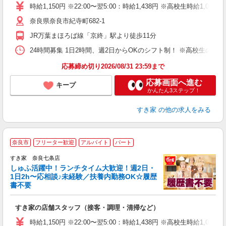
タ
時給1,150円 ※22:00〜翌5:00：時給1,438円 ※高校生時給1,051
（
奈良県奈良市紀寺町682-1
夜
割
JR万葉まほろば線「京終」駅より徒歩11分
24時間募集 1日2時間、週2日からOKのシフト制！ ※高校生のシ
応募締め切り2026/08/31 23:59まで
応募画面へ進む
キープ
かんたん3ステップ！
すき家
の他の求人をみる
≪
奈良市
フリーター歓迎
アルバイト
パート
すき家 奈良七条店
しゅふ活躍中！ランチタイム大歓迎！週2日・
安
1日2h〜応相談♪未経験／扶養内勤務OK☆履歴
書不要
の
すき家の店舗スタッフ（接客・調理・清掃など）
履
タ
時給1,150円 ※22:00〜翌5:00：時給1,438円 ※高校生時給1,051