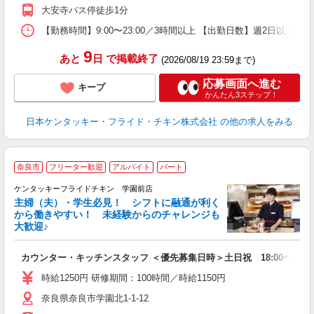
補
大安寺バス停徒歩1分
【勤務時間】9:00〜23:00／3時間以上 【出勤日数】週2日以
9
あと
日
で掲載終了
(2026/08/19 23:59まで)
応募画面へ進む
キープ
かんたん3ステップ！
日本ケンタッキー・フライド・チキン株式会社
の他の求人をみる
奈良市
フリーター歓迎
アルバイト
パート
ケンタッキーフライドチキン 学園前店
主婦（夫）・学生必見！ シフトに融通が利く
から働きやすい！ 未経験からのチャレンジも
大歓迎♪
見
カウンター・キッチンスタッフ ＜優先募集日時＞土日祝 18:00〜23:0
未
～
時給1250円 研修期間：100時間／時給1150円
2
奈良県奈良市学園北1-1-12
ル
補