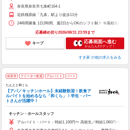
（
奈良県奈良市七条町164-1
夜
割
近鉄橿原線「九条」駅より徒歩11分
24時間募集 1日2時間、週2日からOKのシフト制！ ※高校生のシ
応募締め切り2026/08/31 23:59まで
応募画面へ進む
キープ
かんたん3ステップ！
すき家
の他の求人をみる
奈良市
フリーター歓迎
アルバイト
パート
たんとと和くら
【アパ／キッチンホール】未経験歓迎！飲食ア
ルバイトを始めるなら「和くら」！学生・パー
募
トさんが活躍中！
未
時
キッチン・ホールスタッフ
の
補
アルバイト・パート：時給1,100円〜 高校生／時給1,060円〜