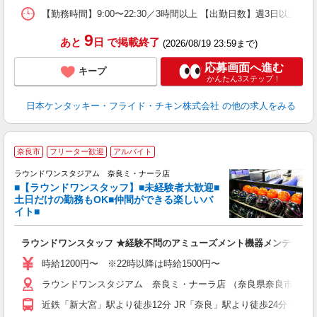
【勤務時間】9:00〜22:30／3時間以上 【出勤日数】週3日以
9
あと
日
で掲載終了
(2026/08/19 23:59まで)
応募画面へ進む
キープ
かんたん3ステップ！
日本ケンタッキー・フライド・チキン株式会社
の他の求人をみる
■
奈良市
フリーター歓迎
アルバイト
ゼ
ラウンドワンスタジアム 奈良ミ・ナーラ店
■【ラウンドワンスタッフ】■未経験者大歓迎■
タ
土日だけの勤務もOK■仲間ができる楽しいバ
大
イト■
K
車
ラウンドワンスタッフ ★経験不問のアミューズメント機器メンテナン
制
時給1200円〜 ※22時以降は時給1500円〜
ラウンドワンスタジアム 奈良ミ・ナーラ店 （奈良県奈良市二条大路
近鉄「新大宮」駅より徒歩12分 JR「奈良」駅より徒歩24分 ★車