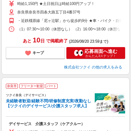
り
時給1,150円 ★土日祝日は時給100円アップ！
リ
奈良県奈良市四条大路五丁目4番37号
ー
O
・近鉄橿原線「尼ヶ辻駅」から徒歩約9分 ★車・バイク・自転車
な
（1）07:30〜10:00（休憩なし） （2）16:00〜18:00
髪
10
あと
日
で掲載終了
(2026/08/20 23:59まで)
応募画面へ進む
キープ
かんたん3ステップ！
株式会社ツクイ
の他の求人をみる
奈良市
フリーター歓迎
パート
ツクイ奈良（デイサービス）
未経験者歓迎/経験不問/研修制度充実/夜勤なし
【ツクイのデイサービス/介護スタッフ求人】
各
デイサービス 介護スタッフ（ケアクルー）
入
り