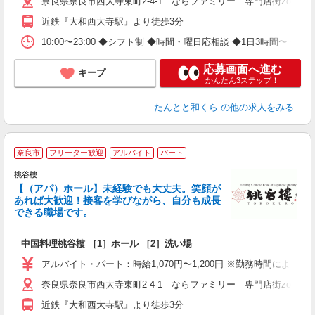
奈良県奈良市西大寺東町2-4-1 ならファミリー 専門店街zoro 6
近鉄『大和西大寺駅』より徒歩3分
10:00〜23:00 ◆シフト制 ◆時間・曜日応相談 ◆1日3時間〜 ◆
応募画面へ進む
キープ
かんたん3ステップ！
たんとと和くら
の他の求人をみる
奈良市
フリーター歓迎
アルバイト
パート
未
桃谷樓
【（アパ）ホール】未経験でも大丈夫。笑顔が
あれば大歓迎！接客を学びながら、自分も成長
できる職場です。
中国料理桃谷樓 ［1］ホール ［2］洗い場
アルバイト・パート：時給1,070円〜1,200円 ※勤務時間により異な
奈良県奈良市西大寺東町2-4-1 ならファミリー 専門店街zoro 6
近鉄『大和西大寺駅』より徒歩3分