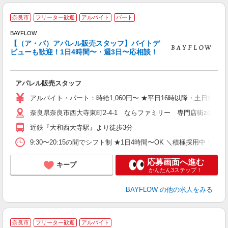
奈良市
フリーター歓迎
アルバイト
パート
BAYFLOW
【（ア・パ）アパレル販売スタッフ】バイトデ
ビューも歓迎！1日4時間〜・週3日〜応相談！
可
アパレル販売スタッフ
未
る
アルバイト・パート：時給1,060円〜 ★平日16時以降・土日祝終日は時
奈良県奈良市西大寺東町2-4-1 ならファミリー 専門店街zoro 2
り
近鉄『大和西大寺駅』より徒歩3分
9:30〜20:15の間でシフト制 ★1日4時間〜OK ＼積極採用中！
応募画面へ進む
キープ
かんたん3ステップ！
BAYFLOW
の他の求人をみる
人
奈良市
フリーター歓迎
アルバイト