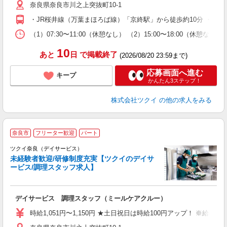
奈良県奈良市川之上突抜町10-1
ー
O
・JR桜井線（万葉まほろば線）「京終駅」から徒歩約10分 ・J
な
（1）07:30〜11:00（休憩なし） （2）15:00〜18:00
髪
10
あと
日
で掲載終了
(2026/08/20 23:59まで)
応募画面へ進む
キープ
かんたん3ステップ！
株式会社ツクイ
の他の求人をみる
奈良市
フリーター歓迎
パート
ツクイ奈良（デイサービス）
未経験者歓迎/研修制度充実【ツクイのデイサ
ービス/調理スタッフ求人】
各
デイサービス 調理スタッフ（ミールケアクルー）
入
り
時給1,051円〜1,150円 ★土日祝日は時給100円アップ！ ※給
リ