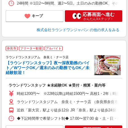
24時間 ※1日2〜8時間、週2〜5日。土日のみの勤務OK、その他
応募画面へ進む
キープ
かんたん3ステップ！
株式会社ラウンドワンジャパン
の他の求人をみる
奈良市
フリーター歓迎
アルバイト
ラウンドワンスタジアム 奈良ミ・ナーラ店
【ラウンドワンスタッフ】夜〜深夜勤務のバイ
ト／WワークOK／週末のみの勤務でもOK／未
で
経験歓迎！
ア
ラウンドワンスタッフ ★未経験OK ★受付・精算・案内等
大
車
時給1200円〜 ※22時以降は時給1500円〜 高校1・2年：時給110
ラウンドワンスタジアム 奈良ミ・ナーラ店 （奈良県奈良市二条大路
近鉄「新大宮」駅より徒歩12分 JR「奈良」駅より徒歩24分 ★車
◆下記時間帯で希望シフト制◆ 17:00〜翌7:00 金・土・日