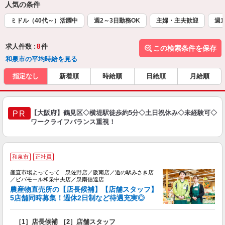
人気の条件
ミドル（40代～）活躍中
週2～3日勤務OK
主婦・主夫歓迎
週1
求人件数 :
8
件
この検索条件を保存
和泉市の平均時給を見る
指定なし
新着順
時給順
日給順
月給順
【大阪府】鶴見区◇横堤駅徒歩約5分◇土日祝休み◇未経験可◇
PR
ワークライフバランス重視！
和泉市
正社員
産直市場よってって 泉佐野店／阪南店／道の駅みさき店
／ビバモール和泉中央店／泉南信達店
農産物直売所の【店長候補】【店舗スタッフ】
5店舗同時募集！週休2日制など待遇充実◎
運
［1］店長候補 ［2］店舗スタッフ
未