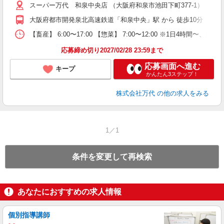
務
スーパー万代 和泉中央店 （大阪府和泉市池田下町377-1）
大阪府都市開発泉北高速鉄道「和泉中央」駅 から 徒歩10分
【畜産】 6:00〜17:00 【惣菜】 7:00〜12:00 ※1日4時間
応募締め切り2027/02/28 23:59まで
応募画面へ進む
キープ
かんたん3ステップ！
株式会社万代
の他の求人をみる
1／1
条件を変更して再検索
あなたにおすすめの求人情報
個別指導講師