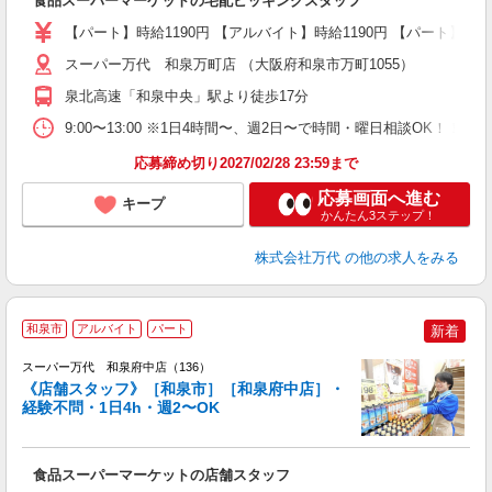
食品スーパーマーケットの宅配ピッキングスタッフ
活
（
【パート】時給1190円 【アルバイト】時給1190円 【パート】の時給詳細
シ
務
スーパー万代 和泉万町店 （大阪府和泉市万町1055）
泉北高速「和泉中央」駅より徒歩17分
9:00〜13:00 ※1日4時間〜、週2日〜で時間・曜日相談OK！！ ※
応募締め切り2027/02/28 23:59まで
応募画面へ進む
キープ
かんたん3ステップ！
株式会社万代
の他の求人をみる
和泉市
アルバイト
パート
新着
スーパー万代 和泉府中店（136）
《店舗スタッフ》［和泉市］［和泉府中店］・
経験不問・1日4h・週2〜OK
く
入
食品スーパーマーケットの店舗スタッフ
活