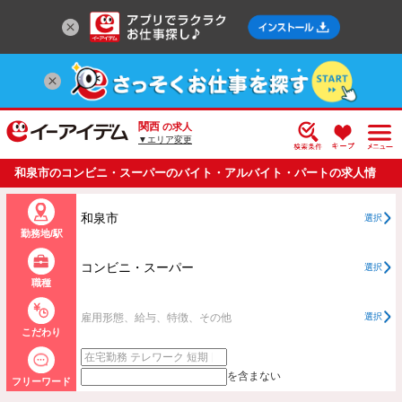
関西
の求人
▼エリア変更
和泉市のコンビニ・スーパーのバイト・アルバイト・パートの求人情
報一覧
和泉市
選択
勤務地/駅
コンビニ・スーパー
選択
職種
雇用形態、給与、特徴、その他
選択
こだわり
を含まない
フリーワード