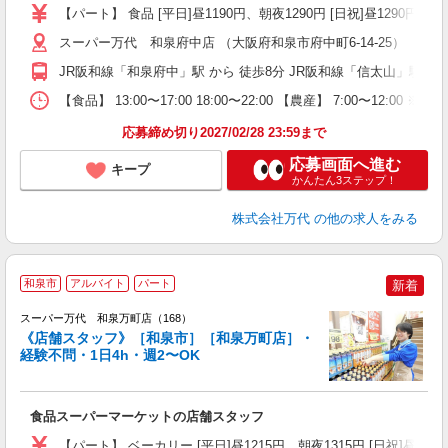
（
【パート】 食品 [平日]昼1190円、朝夜1290円 [日祝]昼1290円、朝夜
シ
務
スーパー万代 和泉府中店 （大阪府和泉市府中町6-14-25）
JR阪和線「和泉府中」駅 から 徒歩8分 JR阪和線「信太山」駅 から
【食品】 13:00〜17:00 18:00〜22:00 【農産】 7:00〜1
応募締め切り2027/02/28 23:59まで
応募画面へ進む
キープ
かんたん3ステップ！
株式会社万代
の他の求人をみる
和泉市
アルバイト
パート
新着
スーパー万代 和泉万町店（168）
《店舗スタッフ》［和泉市］［和泉万町店］・
経験不問・1日4h・週2〜OK
く
入
食品スーパーマーケットの店舗スタッフ
活
（
【パート】 ベーカリー [平日]昼1215円、朝夜1315円 [日祝]昼1315