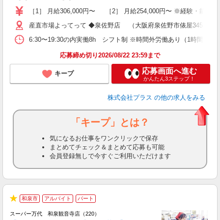
朝
［1］ 月給306,000円〜 ［2］ 月給254,000円〜 ※経験・
産直市場よってって ◆泉佐野店 （大阪府泉佐野市俵屋345） ◆阪
6:30〜19:30の内実働8h シフト制 ※時間外労働あり（1時間程度
応募締め切り2026/08/22 23:59まで
応募画面へ進む
キープ
かんたん3ステップ！
株式会社プラス
の他の求人をみる
「キープ」とは？
気になるお仕事をワンクリックで保存
まとめてチェック＆まとめて応募も可能
会員登録無しで今すぐご利用いただけます
2
和泉市
アルバイト
パート
★
スーパー万代 和泉観音寺店（220）