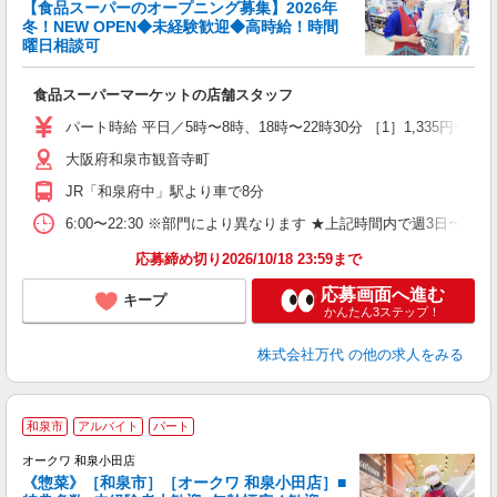
【食品スーパーのオープニング募集】2026年
冬！NEW OPEN◆未経験歓迎◆高時給！時間
曜日相談可
制
食品スーパーマーケットの店舗スタッフ
履
週
パート時給 平日／5時〜8時、18時〜22時30分 ［1］1,335円〜 ［2］1
シ
大阪府和泉市観音寺町
費
JR「和泉府中」駅より車で8分
6:00〜22:30 ※部門により異なります ★上記時間内で週3日
応募締め切り2026/10/18 23:59まで
応募画面へ進む
キープ
かんたん3ステップ！
株式会社万代
の他の求人をみる
和泉市
アルバイト
パート
の
オークワ 和泉小田店
《惣菜》［和泉市］［オークワ 和泉小田店］■