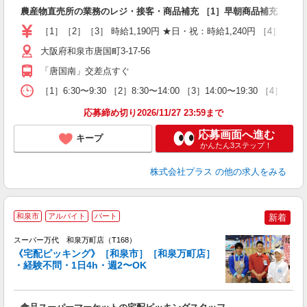
ぱ
農産物直売所の業務のレジ・接客・商品補充 ［1］早朝商品補充（パー
［1］［2］［3］ 時給1,190円 ★日・祝：時給1,240円 ［4］ （大
大阪府和泉市唐国町3-17-56
「唐国南」交差点すぐ
［1］6:30〜9:30 ［2］8:30〜14:00 ［3］14:00〜19:3
応募締め切り2026/11/27 23:59まで
応募画面へ進む
キープ
かんたん3ステップ！
株式会社プラス
の他の求人をみる
和泉市
アルバイト
パート
新着
スーパー万代 和泉万町店（T168）
《宅配ピッキング》［和泉市］［和泉万町店］
・経験不問・1日4h・週2〜OK
く
入