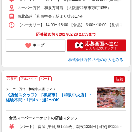
シ
務
スーパー万代 和泉万町店 （大阪府和泉市万町1055）
泉北高速「和泉中央」駅より徒歩17分
【ベーカリー】 14:00〜18:00 【食品】 6:00〜10:00 【見切
応募締め切り2027/02/28 23:59まで
応募画面へ進む
キープ
かんたん3ステップ！
株式会社万代
の他の求人をみる
和泉市
アルバイト
パート
新着
スーパー万代 和泉中央店（129）
《店舗スタッフ》［和泉市］［和泉中央店］・
経験不問・1日4h・週2〜OK
く
入
食品スーパーマーケットの店舗スタッフ
活
（
【パート】 畜産 [平日]昼1235円、朝夜1335円 [日祝]昼1335円、朝夜
シ