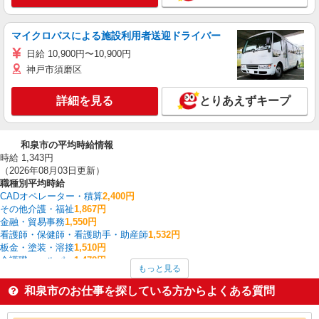
マイクロバスによる施設利用者送迎ドライバー
日給 10,900円〜10,900円
神戸市須磨区
詳細を見る
とりあえずキープ
和泉市の平均時給情報
時給 1,343円
（2026年08月03日更新）
職種別平均時給
CADオペレーター・積算
2,400円
その他介護・福祉
1,867円
金融・貿易事務
1,550円
看護師・保健師・看護助手・助産師
1,532円
板金・塗装・溶接
1,510円
介護職・ヘルパー
1,478円
もっと見る
データ入力・オペレーター
1,450円
家電・携帯販売
1,449円
和泉市のお仕事を探している方からよくある質問
保育士・保育補助
1,435円
フォークリフト
1,417円