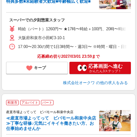
特典多数■未経験者大歓迎■年齢幅広く歓迎■
け
スーパーでの夕刻惣菜スタッフ
時給（パート）1260円〜 ★17時〜時給＋100円、20時〜時給＋15
大阪府和泉市小田町3-10-1
17:00〜20:30の間で1日3時間〜・週3日〜 ※時間・曜日・日数
応募締め切り2027/03/01 23:59まで
応募画面へ進む
キープ
かんたん3ステップ！
株式会社オークワ
の他の求人をみる
和泉市
アルバイト
パート
産直市場よってって ビバモール和泉中央店
≪産直市場よってって ビバモール和泉中央店
≫丁寧な研修♪元気にイキイキ働きたい方、お
地
仕事始めませんか