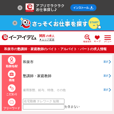
関西
の求人
▼エリア変更
和泉市の塾講師・家庭教師のバイト・アルバイト・パートの求人情報
一覧
和泉市
選択
勤務地/駅
塾講師・家庭教師
選択
職種
雇用形態、給与、特徴、その他
選択
こだわり
を含まない
フリーワード