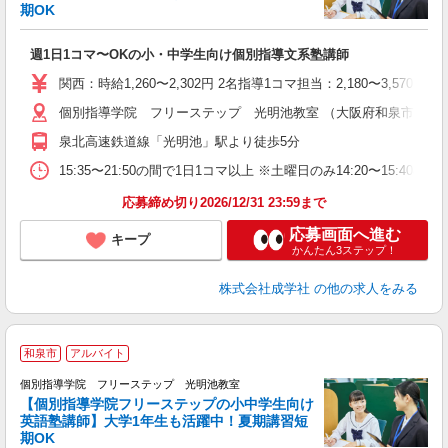
期OK
「
週1日1コマ〜OKの小・中学生向け個別指導文系塾講師
入
主
関西：時給1,260〜2,302円 2名指導1コマ担当：2,180〜3,
日
個別指導学院 フリーステップ 光明池教室 （大阪府和泉市室堂町8
自
泉北高速鉄道線「光明池」駅より徒歩5分
15:35〜21:50の間で1日1コマ以上 ※土曜日のみ14:20〜15:40
応募締め切り2026/12/31 23:59まで
応募画面へ進む
キープ
かんたん3ステップ！
株式会社成学社
の他の求人をみる
和泉市
アルバイト
個別指導学院 フリーステップ 光明池教室
【個別指導学院フリーステップの小中学生向け
英語塾講師】大学1年生も活躍中！夏期講習短
期OK