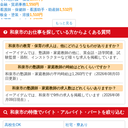
金融・貿易事務
1,550円
看護師・保健師・看護助手・助産師
1,532円
板金・塗装・溶接
1,510円
介護職・ヘルパー
1,478円
もっと見る
データ入力・オペレーター
1,450円
家電・携帯販売
1,449円
和泉市のお仕事を探している方からよくある質問
保育士・保育補助
1,435円
フォークリフト
1,417円
和泉市の他の職種の平均時給を見る
和泉市の教育・保育の求人は、他にどのようなものがありますか？
イーアイデムでは、塾講師・家庭教師の他に、英会話・語学関連、試
験監督・添削、インストラクターなど様々な求人を掲載しています。
和泉市の塾講師・家庭教師の時給はどれくらいですか？
和泉市の塾講師・家庭教師の平均時給は1,260円です（2026年08月03
日更新）。
和泉市の塾講師・家庭教師の求人数はどれくらいありますか？
イーアイデムでは、和泉市で9件の求人を掲載しています（2026年08
月09日現在）。
和泉市の特徴でバイト・アルバイト・パートを絞り込む
高校生OK
社宅・寮あり