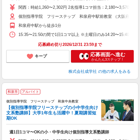
主
関西：時給1,260〜2,302円 2名指導1コマ担当：2,180〜3,
日
個別指導学院 フリーステップ 和泉府中駅前教室 （大阪府和泉市府中町1
自
和泉府中駅から徒歩1分
15:35〜21:50の間で1日1コマ以上 ※土曜日のみ14:20〜15:40
応募締め切り2026/12/31 23:59まで
応募画面へ進む
キープ
かんたん3ステップ！
株式会社成学社
の他の求人をみる
和泉市
アルバイト
個別指導学院 フリーステップ 和泉中央教室
【個別指導学院フリーステップの小中学生向け
文系塾講師】大学1年生も活躍中！夏期講習短
期OK
「
週1日1コマ〜OKの小・中学生向け個別指導文系塾講師
入
主