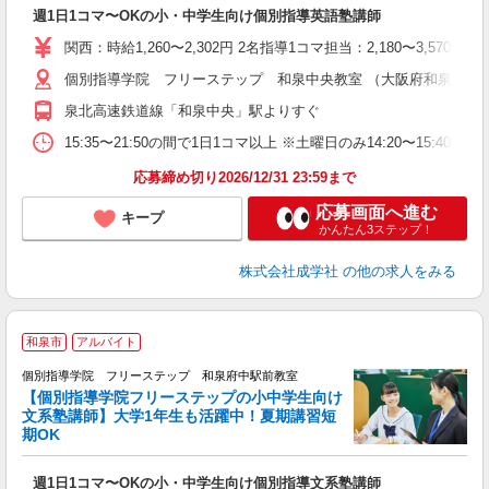
☆
週1日1コマ〜OKの小・中学生向け個別指導英語塾講師
入
主
関西：時給1,260〜2,302円 2名指導1コマ担当：2,180〜3,
日
個別指導学院 フリーステップ 和泉中央教室 （大阪府和泉市いぶき
自
泉北高速鉄道線「和泉中央」駅よりすぐ
15:35〜21:50の間で1日1コマ以上 ※土曜日のみ14:20〜15:40
応募締め切り2026/12/31 23:59まで
応募画面へ進む
キープ
かんたん3ステップ！
株式会社成学社
の他の求人をみる
和泉市
アルバイト
個別指導学院 フリーステップ 和泉府中駅前教室
【個別指導学院フリーステップの小中学生向け
文系塾講師】大学1年生も活躍中！夏期講習短
期OK
「
週1日1コマ〜OKの小・中学生向け個別指導文系塾講師
入