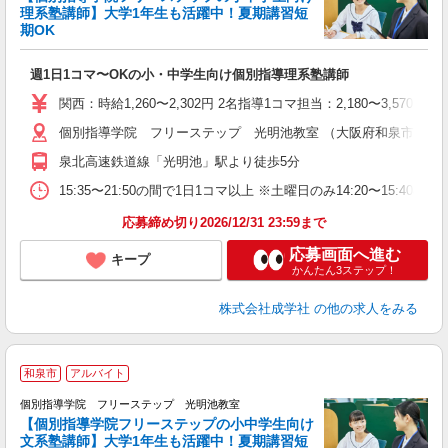
理系塾講師】大学1年生も活躍中！夏期講習短
期OK
「
週1日1コマ〜OKの小・中学生向け個別指導理系塾講師
入
主
関西：時給1,260〜2,302円 2名指導1コマ担当：2,180〜3,
日
個別指導学院 フリーステップ 光明池教室 （大阪府和泉市室堂町8
自
泉北高速鉄道線「光明池」駅より徒歩5分
15:35〜21:50の間で1日1コマ以上 ※土曜日のみ14:20〜15:40
応募締め切り2026/12/31 23:59まで
応募画面へ進む
キープ
かんたん3ステップ！
株式会社成学社
の他の求人をみる
和泉市
アルバイト
個別指導学院 フリーステップ 光明池教室
【個別指導学院フリーステップの小中学生向け
文系塾講師】大学1年生も活躍中！夏期講習短