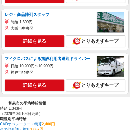
レジ・商品陳列スタッフ
時給 1,300円
大阪市中央区
詳細を見る
とりあえずキープ
マイクロバスによる施設利用者送迎ドライバー
日給 10,900円〜10,900円
神戸市須磨区
詳細を見る
とりあえずキープ
和泉市の平均時給情報
時給 1,343円
（2026年08月03日更新）
職種別平均時給
CADオペレーター・積算
2,400円
その他介護・福祉
1,867円