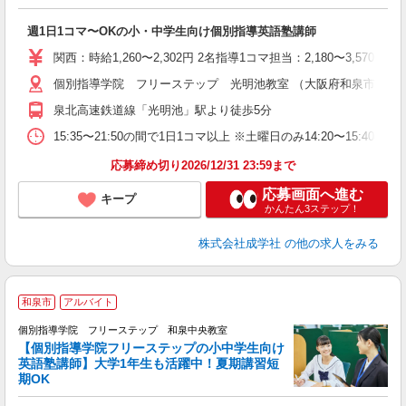
☆
週1日1コマ〜OKの小・中学生向け個別指導英語塾講師
入
主
関西：時給1,260〜2,302円 2名指導1コマ担当：2,180〜3,
日
個別指導学院 フリーステップ 光明池教室 （大阪府和泉市室堂町8
自
泉北高速鉄道線「光明池」駅より徒歩5分
15:35〜21:50の間で1日1コマ以上 ※土曜日のみ14:20〜15:40
応募締め切り2026/12/31 23:59まで
応募画面へ進む
キープ
かんたん3ステップ！
株式会社成学社
の他の求人をみる
和泉市
アルバイト
個別指導学院 フリーステップ 和泉中央教室
【個別指導学院フリーステップの小中学生向け
英語塾講師】大学1年生も活躍中！夏期講習短
期OK