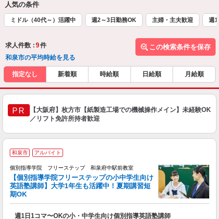
人気の条件
ミドル（40代～）活躍中
週2～3日勤務OK
主婦・主夫歓迎
週1
求人件数 :
9
件
この検索条件を保存
和泉市の平均時給を見る
指定なし
新着順
時給順
日給順
月給順
【大阪府】枚方市【紙製造工場での機械操作メイン】未経験OK
PR
／リフト免許所持者歓迎
和泉市
アルバイト
個別指導学院 フリーステップ 和泉府中駅前教室
【個別指導学院フリーステップの小中学生向け
英語塾講師】大学1年生も活躍中！夏期講習短
期OK
☆
週1日1コマ〜OKの小・中学生向け個別指導英語塾講師
入