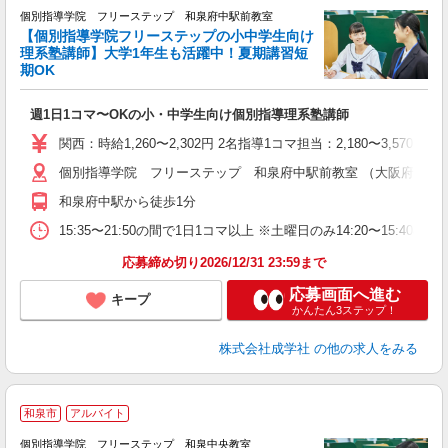
個別指導学院 フリーステップ 和泉府中駅前教室
【個別指導学院フリーステップの小中学生向け
理系塾講師】大学1年生も活躍中！夏期講習短
期OK
「
週1日1コマ〜OKの小・中学生向け個別指導理系塾講師
入
主
関西：時給1,260〜2,302円 2名指導1コマ担当：2,180〜3,
日
個別指導学院 フリーステップ 和泉府中駅前教室 （大阪府和泉市府中町1
自
和泉府中駅から徒歩1分
15:35〜21:50の間で1日1コマ以上 ※土曜日のみ14:20〜15:40
応募締め切り2026/12/31 23:59まで
応募画面へ進む
キープ
かんたん3ステップ！
株式会社成学社
の他の求人をみる
和泉市
アルバイト
個別指導学院 フリーステップ 和泉中央教室