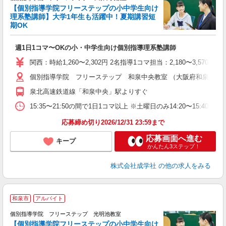
【個別指導学院フリーステップの小中学生向け
理系塾講師】大学1年生も活躍中！夏期講習短
期OK
「
週1日1コマ〜OKの小・中学生向け個別指導理系塾講師
入
主
関西：時給1,260〜2,302円 2名指導1コマ担当：2,180〜3,
日
個別指導学院 フリーステップ 和泉中央教室 （大阪府和泉市いぶき
自
泉北高速鉄道線「和泉中央」駅よりすぐ
15:35〜21:50の間で1日1コマ以上 ※土曜日のみ14:20〜15:40
応募締め切り2026/12/31 23:59まで
応募画面へ進む
キープ
かんたん3ステップ！
株式会社成学社
の他の求人をみる
和泉市
アルバイト
個別指導学院 フリーステップ 光明池教室
【個別指導学院フリーステップの小中学生向け