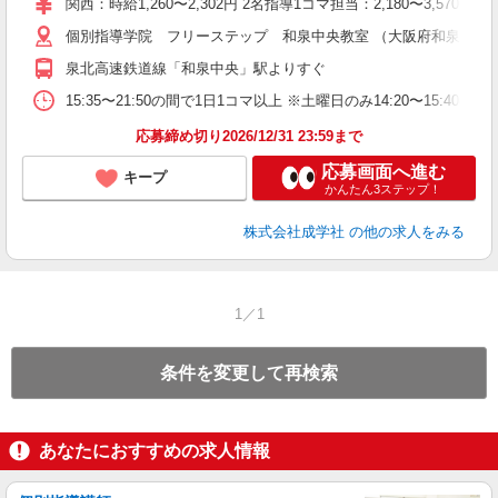
関西：時給1,260〜2,302円 2名指導1コマ担当：2,180〜3,
日
個別指導学院 フリーステップ 和泉中央教室 （大阪府和泉市いぶき
自
泉北高速鉄道線「和泉中央」駅よりすぐ
15:35〜21:50の間で1日1コマ以上 ※土曜日のみ14:20〜15:40
応募締め切り2026/12/31 23:59まで
応募画面へ進む
キープ
かんたん3ステップ！
株式会社成学社
の他の求人をみる
1／1
条件を変更して再検索
あなたにおすすめの求人情報