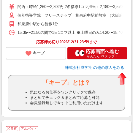
主
関西：時給1,260〜2,302円 2名指導1コマ担当：2,180〜3,
日
個別指導学院 フリーステップ 和泉府中駅前教室 （大阪府和泉市府中町1
自
和泉府中駅から徒歩1分
15:35〜21:50の間で1日1コマ以上 ※土曜日のみ14:20〜15:40
応募締め切り2026/12/31 23:59まで
応募画面へ進む
キープ
かんたん3ステップ！
株式会社成学社
の他の求人をみる
「キープ」とは？
気になるお仕事をワンクリックで保存
まとめてチェック＆まとめて応募も可能
会員登録無しで今すぐご利用いただけます
和泉市
アルバイト