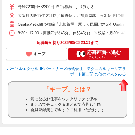
時給2200円〜2300円 ※ご経験により異なる
大阪府大阪市住之江区／最寄駅：北加賀屋駅、玉出駅 四つ橋線 玉出 
OsakaMetro四つ橋線「北加賀屋」駅より民間バス5分 OsakaMe
8:30〜17:00（実働7時間45分、休憩45分） ※残業：月3
応募締め切り2026/09/03 23:59まで
応募画面へ進む
キープ
かんたん3ステップ！
パーソルエクセルHRパートナーズ株式会社 テクニカルキャリアサ
ポート第二部
の他の求人をみる
「キープ」とは？
気になるお仕事をワンクリックで保存
まとめてチェック＆まとめて応募も可能
会員登録無しで今すぐご利用いただけます