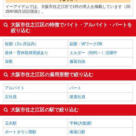
イーアイデムでは、大阪市住之江区で1件の求人を掲載しています（20
26年08月10日現在）。
大阪市住之江区の特徴でバイト・アルバイト・パートを
絞り込む
短期（3ヶ月以内）
副業・WワークOK
産休・育休取得実績あり
エルダー（50代～）活躍中
深夜
服装自由
大阪市住之江区の雇用形態で絞り込む
アルバイト
パート
正社員
派遣社員
大阪市住之江区の駅で絞り込む
玉出駅
平林(大阪)駅
ポートタウン西駅
南港口駅