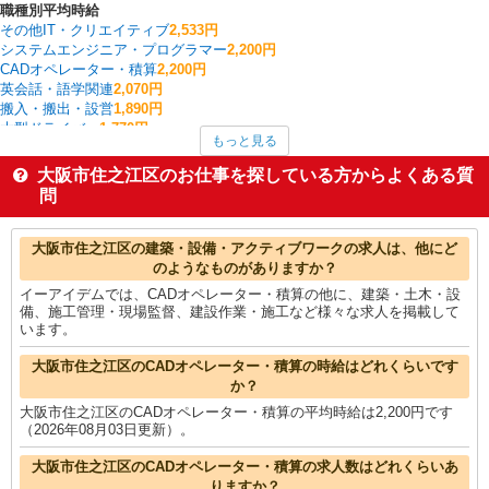
職種別平均時給
その他IT・クリエイティブ
2,533円
システムエンジニア・プログラマー
2,200円
CADオペレーター・積算
2,200円
英会話・語学関連
2,070円
搬入・搬出・設営
1,890円
大型ドライバー
1,770円
もっと見る
看護師・保健師・看護助手・助産師
1,717円
研究開発・分析評価
1,700円
大阪市住之江区のお仕事を探している方からよくある質
クレーン・玉掛
1,654円
問
金融・貿易事務
1,650円
大阪市住之江区の他の職種の平均時給を見る
大阪市住之江区の建築・設備・アクティブワークの求人は、他にど
のようなものがありますか？
イーアイデムでは、CADオペレーター・積算の他に、建築・土木・設
備、施工管理・現場監督、建設作業・施工など様々な求人を掲載して
います。
大阪市住之江区のCADオペレーター・積算の時給はどれくらいです
か？
大阪市住之江区のCADオペレーター・積算の平均時給は2,200円です
（2026年08月03日更新）。
大阪市住之江区のCADオペレーター・積算の求人数はどれくらいあ
りますか？