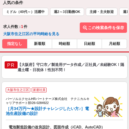
人気の条件
ミドル（40代～）活躍中
週2～3日勤務OK
主婦・主夫歓迎
週1
求人件数 :
1
件
この検索条件を保存
大阪市住之江区の平均時給を見る
指定なし
新着順
時給順
日給順
月給順
【大阪府】守口市／製造用データ作成／正社員／未経験OK！隔
PR
週土曜・日祝休！性別不問！
大阪市住之江区
派遣社員
パーソルエクセルHRパートナーズ株式会社 テクニカルキ
ャリアサポート部/26-0284922
高
［月34万円〜★設計チャレンジしたい方♪］電
池生産設備の設計
保
電池製造設備の改良設計、図面作成（iCAD、AutoCAD）