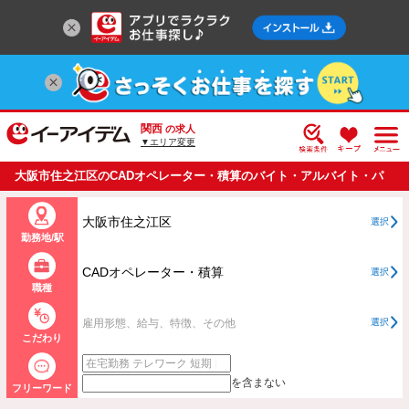
関西
の求人
▼エリア変更
大阪市住之江区のCADオペレーター・積算のバイト・アルバイト・パ
ートの求人情報一覧
大阪市住之江区
選択
勤務地/駅
CADオペレーター・積算
選択
職種
雇用形態、給与、特徴、その他
選択
こだわり
を含まない
フリーワード