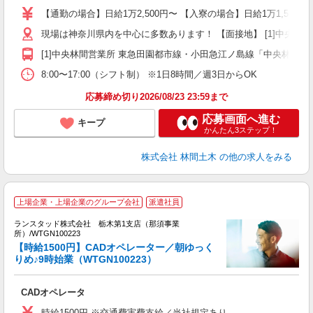
場
【通勤の場合】日給1万2,500円〜 【入寮の場合】日給1万1,500円
者
現場は神奈川県内を中心に多数あります！ 【面接地】 [1]中央林間営業
躍
（
[1]中央林間営業所 東急田園都市線・小田急江ノ島線「中央林間駅」
国
8:00〜17:00（シフト制） ※1日8時間／週3日からOK
ボ
応募締め切り2026/08/23 23:59まで
応募画面へ進む
キープ
かんたん3ステップ！
株式会社 林間土木
の他の求人をみる
上場企業・上場企業のグループ会社
派遣社員
ランスタッド株式会社 栃木第1支店（那須事業
服
所）/WTGN100223
0
【時給1500円】CADオペレーター／朝ゆっく
ミ
りめ♪9時始業（WTGN100223）
日
K
CADオペレータ
時給1500円 ※交通費実費支給／当社規定あり。