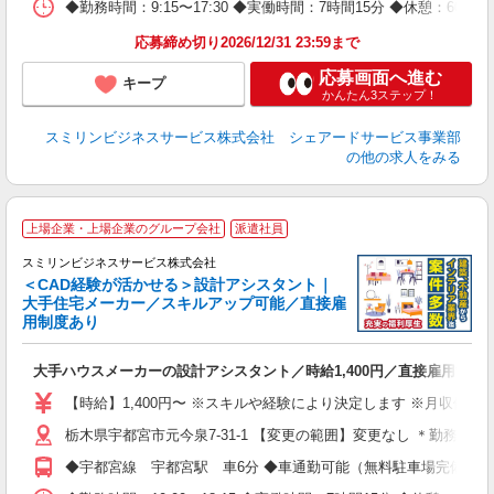
◆勤務時間：9:15〜17:30 ◆実働時間：7時間15分 ◆休憩：
応募締め切り2026/12/31 23:59まで
応募画面へ進む
キープ
かんたん3ステップ！
スミリンビジネスサービス株式会社 シェアードサービス事業部
の他の求人をみる
上場企業・上場企業のグループ会社
派遣社員
スミリンビジネスサービス株式会社
＜CAD経験が活かせる＞設計アシスタント｜
大手住宅メーカー／スキルアップ可能／直接雇
用制度あり
可
大手ハウスメーカーの設計アシスタント／時給1,400円／直接雇用制度
即
躍
【時給】1,400円〜 ※スキルや経験により決定します ※月収例 203
ー
栃木県宇都宮市元今泉7-31-1 【変更の範囲】変更なし ＊勤務
給
り
◆宇都宮線 宇都宮駅 車6分 ◆車通勤可能（無料駐車場完備）