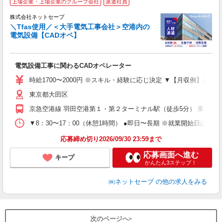
上場企業・上場企業のグループ会社
派遣社員
イ
株式会社ネットセーブ
＼Tfas使用／＜大手電気工事会社＞空港内の
電気設備【CADオペ】
ラ
は
に
電気設備工事に関わるCADオペレーター
入
経
時給1700〜2000円 ※スキル・経験に応じ決定 ▼【月収例】27万
歴
東京都大田区
躍
2
京急空港線 羽田空港第１・第２ターミナル駅（徒歩5分） 東京モ
ー
▼8：30〜17：00（休憩1時間） ●即日〜長期 ※就業開始日はご
育
応募締め切り2026/09/30 23:59まで
応募画面へ進む
キープ
かんたん3ステップ！
㈱ネットセーブ
の他の求人をみる
次のページへ