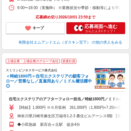
9:00〜18:00（実働8h） ※業務状況や季節・移動
応募締め切り2026/10/01 23:59まで
応募画面へ進む
キープ
かんたん3ステップ！
有限会社エムアンドエム（ダスキン宮下）
の他の求人をみる
上場企業・上場企業のグループ会社
派遣社員
い
スミリンビジネスサービス株式会社
＜時給1800円＞住宅エクステリアの顧客フォ
ロー／営業なし／直雇用あり／ミドル層活躍中
◎
即
住宅エクステリアのアフターフォロー担当／時給1800円／ミドル層活
代
ー
【時給】1,800円 ※※月収例 261,000円（1,800円×7.25h×
特
神奈川県川崎市麻生区万福寺1-2-3 農住ビルアーシス8階 【変更
◆小田急線 新百合ヶ丘駅 徒歩4分