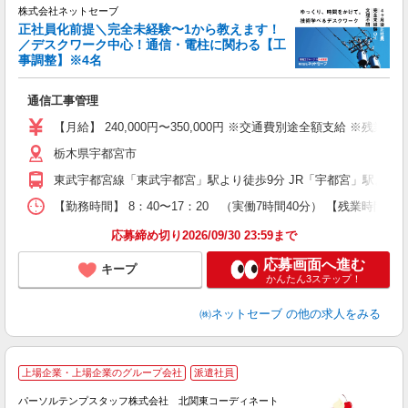
株式会社ネットセーブ
正社員化前提＼完全未経験〜1から教えます！
／デスクワーク中心！通信・電柱に関わる【工
事調整】※4名
可
行
通信工事管理
入
経
【月給】 240,000円〜350,000円 ※交通費別途全額支給 ※
ン
栃木県宇都宮市
制
昼
東武宇都宮線「東武宇都宮」駅より徒歩9分 JR「宇都宮」駅より徒
業
績
【勤務時間】 8：40〜17：20 （実働7時間40分） 【残業時
応募締め切り2026/09/30 23:59まで
応募画面へ進む
キープ
かんたん3ステップ！
㈱ネットセーブ
の他の求人をみる
■
上場企業・上場企業のグループ会社
派遣社員
面
望
パーソルテンプスタッフ株式会社 北関東コーディネート