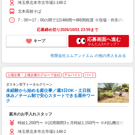
埼玉県北本市古市場1-148-2
業
扶
北本高校そば
7：00〜17：00の間で1日4時間〜8時間程度 ※現場・作業内容
応募締め切り2026/10/01 23:59まで
応募画面へ進む
キープ
かんたん3ステップ！
有限会社エムアンドエム
の他の求人をみる
上場企業・上場企業のグループ会社
アルバイト
パート
ダスキン宮下トータルグリーン
未経験から始める庭仕事／週3日OK・土日祝
休み／チーム制で安心スタートできる屋外ワー
ク
ぎ
庭木のお手入れスタッフ
入
主
時給1,200円〜 ※試用期間3ヶ月時給1,150円〜 ※刈払機使用経験者
勤
埼玉県北本市古市場1-148-2
務