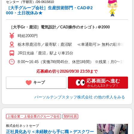
カ
センター（宇都宮）/26-0615810
［大手グループ会社］生産技術部門・CAD＠2
O
000・土日祝休み★
［大手Gr・鹿沼］電気設計／CAD操作のオシゴト♪＠2000
時給2000円
栃木県鹿沼市／最寄駅：鹿沼駅 ≪車通勤可≫ 無料の駐車場あり
JR日光線「鹿沼」駅より車15分
8:00〜16:45（実働7時間45分、休憩1時間） ※残業：月0〜
応募締め切り2026/09/30 23:59まで
応募画面へ進む
キープ
かんたん3ステップ！
パーソルテンプスタッフ株式会社
の他の求人をみる
上場企業・上場企業のグループ会社
契約社員
株式会社ネットセーブ
有
正社員化あり＜未経験から手に職＞デスクワー