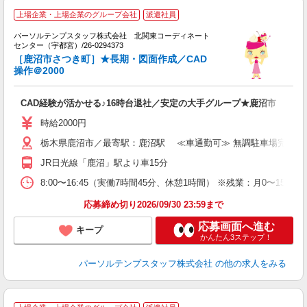
上場企業・上場企業のグループ会社
派遣社員
ム
パーソルテンプスタッフ株式会社 北関東コーディネート
は
センター（宇都宮）/26-0294373
［鹿沼市さつき町］★長期・図面作成／CAD
O
操作＠2000
CAD経験が活かせる♪16時台退社／安定の大手グループ★鹿沼市
時給2000円
栃木県鹿沼市／最寄駅：鹿沼駅 ≪車通勤可≫ 無調駐車場完備♪
JR日光線「鹿沼」駅より車15分
8:00〜16:45（実働7時間45分、休憩1時間） ※残業：月0〜
応募締め切り2026/09/30 23:59まで
応募画面へ進む
キープ
かんたん3ステップ！
パーソルテンプスタッフ株式会社
の他の求人をみる
■