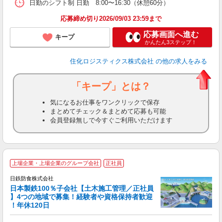
日勤のシフト制 日勤 8:00〜16:30（休憩60分）
応募締め切り2026/09/03 23:59まで
応募画面へ進む
キープ
かんたん3ステップ！
住化ロジスティクス株式会社
の他の求人をみる
「キープ」とは？
気になるお仕事をワンクリックで保存
まとめてチェック＆まとめて応募も可能
会員登録無しで今すぐご利用いただけます
上場企業・上場企業のグループ会社
正社員
日鉄防食株式会社
日本製鉄100％子会社【土木施工管理／正社員
】4つの地域で募集！経験者や資格保持者歓迎
！年休120日
備