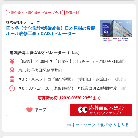
上場企業・上場企業のグループ会社
派遣社員
用
株式会社ネットセーブ
四ツ谷【文化施設×設備改修】日本屈指の音響
ホール改修工事▼CADオペレーター
ラ
は
に
電気設備工事CADオペレーター（Tfas）
入
資
【時給】 2100円 ▼【月収例】33万円〜 （＝2100円×8時間×
ラ
東京都千代田区紀尾井町
ア
土
▼JR・東京メトロ「四ツ谷駅」（麹町口・赤坂口） 徒歩 約6分 
残
▼8：30〜17：30（休憩1時間） ▼残業は月20時間程度（相談
実
応募締め切り2026/09/30 23:59まで
応募画面へ進む
キープ
かんたん3ステップ！
㈱ネットセーブ
の他の求人をみる