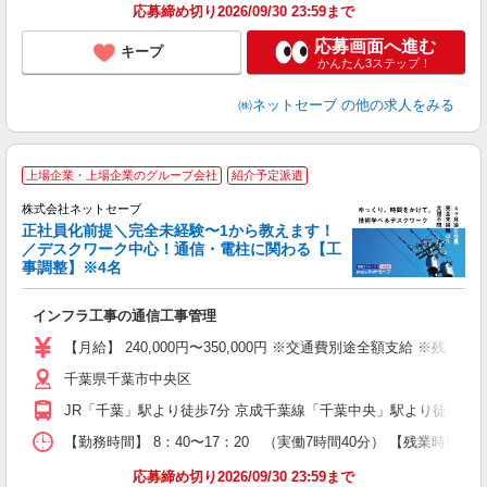
応募締め切り2026/09/30 23:59まで
応募画面へ進む
キープ
かんたん3ステップ！
㈱ネットセーブ
の他の求人をみる
上場企業・上場企業のグループ会社
紹介予定派遣
株式会社ネットセーブ
正社員化前提＼完全未経験〜1から教えます！
／デスクワーク中心！通信・電柱に関わる【工
事調整】※4名
可
行
インフラ工事の通信工事管理
入
経
【月給】 240,000円〜350,000円 ※交通費別途全額支給 ※
ン
千葉県千葉市中央区
制
昼
JR「千葉」駅より徒歩7分 京成千葉線「千葉中央」駅より徒歩7分
業
績
【勤務時間】 8：40〜17：20 （実働7時間40分） 【残業時
応募締め切り2026/09/30 23:59まで