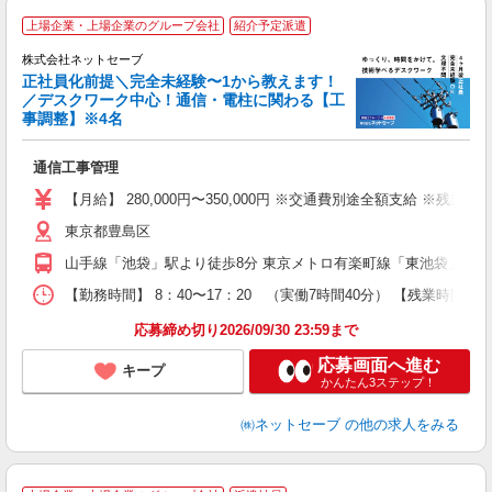
上場企業・上場企業のグループ会社
紹介予定派遣
株式会社ネットセーブ
正社員化前提＼完全未経験〜1から教えます！
／デスクワーク中心！通信・電柱に関わる【工
事調整】※4名
可
行
通信工事管理
入
経
【月給】 280,000円〜350,000円 ※交通費別途全額支給 ※
ン
東京都豊島区
制
昼
山手線「池袋」駅より徒歩8分 東京メトロ有楽町線「東池袋」駅よ
業
績
【勤務時間】 8：40〜17：20 （実働7時間40分） 【残業時
応募締め切り2026/09/30 23:59まで
応募画面へ進む
キープ
かんたん3ステップ！
㈱ネットセーブ
の他の求人をみる