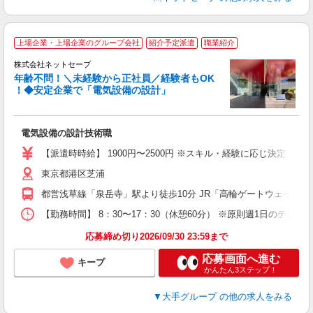
上場企業・上場企業のグループ会社
紹介予定派遣
職業紹介
員
株式会社ネットセーブ
年齢不問！＼未経験から正社員／経験者もOK
！◆安定企業で「電気設備の設計」
ど
m
電気設備の設計技術職
入
り
【派遣時時給】 1900円〜2500円 ※スキル・経験に応じ決定 ［月収
（
東京都港区芝浦
給
K
都営浅草線「泉岳寺」駅より徒歩10分 JR「高輪ゲートウェイ」駅
の
【勤務時間】 8：30〜17：30（休憩60分） ※原則週1日のテ
制
応募締め切り2026/09/30 23:59まで
応募画面へ進む
キープ
かんたん3ステップ！
▼大手グループ
の他の求人をみる