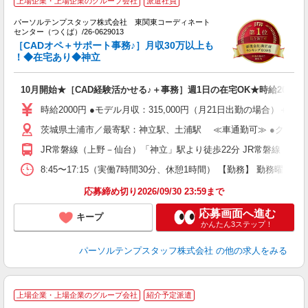
上場企業・上場企業のグループ会社
派遣社員
O
O
パーソルテンプスタッフ株式会社 東関東コーディネート
の
センター（つくば）/26-0629013
［CADオペ＋サポート事務♪］月収30万以上も
O
！◆在宅あり◆神立
10月開始★［CAD経験活かせる♪＋事務］週1日の在宅OK★時給2000円
時給2000円 ●モデル月収：315,000円（月21日出勤の場合）＋残業
茨城県土浦市／最寄駅：神立駅、土浦駅 ≪車通勤可≫ ●クルマ通
JR常磐線（上野－仙台）「神立」駅より徒歩22分 JR常磐線（上
8:45〜17:15（実働7時間30分、休憩1時間） 【勤務】 勤務
応募締め切り2026/09/30 23:59まで
応募画面へ進む
キープ
かんたん3ステップ！
パーソルテンプスタッフ株式会社
の他の求人をみる
上場企業・上場企業のグループ会社
紹介予定派遣