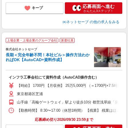
応募画面へ進む
キープ
かんたん3ステップ！
㈱ネットセーブ
の他の求人をみる
上場企業・上場企業のグループ会社
派遣社員
株式会社ネットセーブ
や
長期＜完全年齢不問！本社ビル＞操作方法わか
ればOK【AutoCAD+資料作成】
是
入
インフラ工事会社にて資料作成（AutoCAD操作含む）
迎
ル
【時給】 1700円 【月収例】 25万5,000円 （＝1700円×7.
週
東京都港区芝浦
ム
の
山手線「高輪ゲートウェイ」駅より徒歩10分 都営浅草線「泉岳寺
ー
【勤務時間】 8:30〜17:00（休憩1時間） 【残業】 残業はほと
応募締め切り2026/09/30 23:59まで