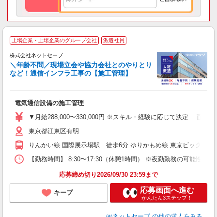
上場企業・上場企業のグループ会社
派遣社員
株式会社ネットセーブ
＼年齢不問／現場立会や協力会社とのやりとり
など！通信インフラ工事の【施工管理】
ラ
は
に
電気通信設備の施工管理
入
▼月給288,000〜330,000円 ※スキル・経験に応じて決定 
迎
東京都江東区有明
ル
以
りんかい線 国際展示場駅 徒歩6分 ゆりかもめ線 東京ビッグサイ
し
【勤務時間】 8:30〜17:30（休憩1時間） ※夜勤勤務の可能性
資
応募締め切り2026/09/30 23:59まで
応募画面へ進む
キープ
かんたん3ステップ！
㈱ネットセーブ
の他の求人をみる