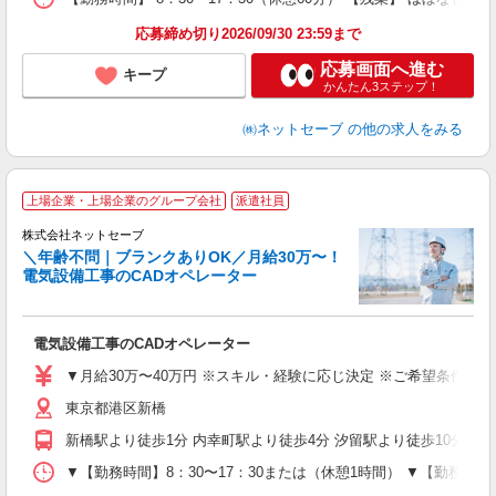
険
応募締め切り2026/09/30 23:59まで
応募画面へ進む
キープ
かんたん3ステップ！
㈱ネットセーブ
の他の求人をみる
上場企業・上場企業のグループ会社
派遣社員
株式会社ネットセーブ
＼年齢不問｜ブランクありOK／月給30万〜！
電気設備工事のCADオペレーター
K
に
電気設備工事のCADオペレーター
入
経
▼月給30万〜40万円 ※スキル・経験に応じ決定 ※ご希望条件を
（
東京都港区新橋
中
休
新橋駅より徒歩1分 内幸町駅より徒歩4分 汐留駅より徒歩10分
0
▼【勤務時間】8：30〜17：30または（休憩1時間） ▼【勤務曜日
研