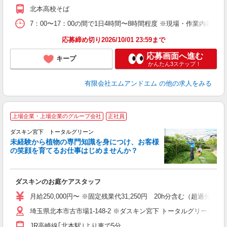
ク
北本高校そば
ク
7：00〜17：00の間で1日4時間〜8時間程度 ※現場・作業内容
応募締め切り2026/10/01 23:59まで
応募画面へ進む
キープ
かんたん3ステップ！
有限会社エムアンドエム
の他の求人をみる
上場企業・上場企業のグループ会社
正社員
ダスキン宮下 トータルグリーン
未経験から植物の専門知識を身につけ、お客様
の笑顔を育てるお仕事はじめませんか？
す
ダスキンのお庭ケアスタッフ
入
（
月給250,000円〜 ※固定残業代31,250円 20h分含む（超過分は
給
埼玉県北本市古市場1-148-2 ※ダスキン宮下 トータルグリーン北
バ
服
JR高崎線｢北本駅｣より車で5分