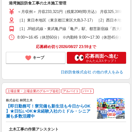
港湾施設防食工事の土木施工管理
入
ス
＜月収例＞ 月収233,321円（残業20時間/月込） 月収325,389円
ル
［1］東日本地区（東京都江東区大島3-7-17） ［2］西日本地区
ィ
［1］JR総武線・東武亀戸線「亀戸」駅、都営新宿線「西大島」駅より
8:00〜16:45（休憩60分） ※内勤時 9:00〜17:30（休憩45分
応募締め切り2026/08/27 23:59まで
応募画面へ進む
キープ
かんたん3ステップ！
日鉄防食株式会社
の他の求人をみる
上場企業・上場企業のグループ会社
アルバイト
パート
株式会社 林間土木
【即日勤務可！寮完備も新生活も今日からOK
り
】★日払いOK★未経験入社のミドル・シニア
円
層も多数活躍中
で
土木工事の作業アシスタント
入