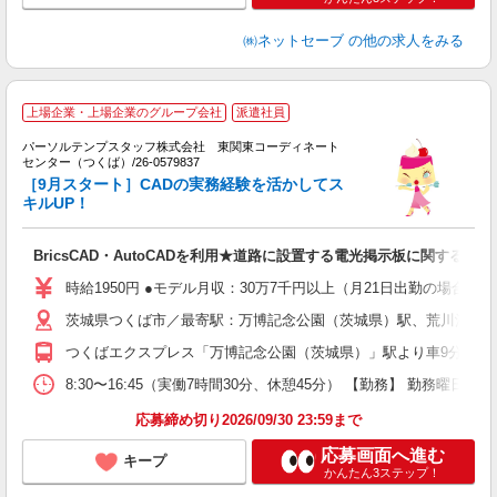
㈱ネットセーブ
の他の求人をみる
■
上場企業・上場企業のグループ会社
派遣社員
決
で
パーソルテンプスタッフ株式会社 東関東コーディネート
センター（つくば）/26-0579837
会
［9月スタート］CADの実務経験を活かしてス
キルUP！
BricsCAD・AutoCADを利用★道路に設置する電光掲示板に関する業務
時給1950円 ●モデル月収：30万7千円以上（月21日出勤の場合）
茨城県つくば市／最寄駅：万博記念公園（茨城県）駅、荒川沖駅 ●
つくばエクスプレス「万博記念公園（茨城県）」駅より車9分 JR
8:30〜16:45（実働7時間30分、休憩45分） 【勤務】 勤務曜
応募締め切り2026/09/30 23:59まで
応募画面へ進む
キープ
かんたん3ステップ！