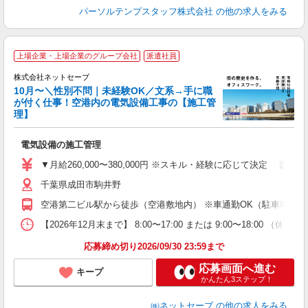
パーソルテンプスタッフ株式会社
の他の求人をみる
上場企業・上場企業のグループ会社
派遣社員
株式会社ネットセーブ
10月〜＼性別不問｜未経験OK／文系→手に職
が付く仕事！空港内の電気設備工事の【施工管
ツ
理】
社
保
電気設備の施工管理
入
▼月給260,000〜380,000円 ※スキル・経験に応じて決定 
迎
千葉県成田市駒井野
0
空港第二ビル駅から徒歩（空港敷地内） ※車通勤OK（駐車場の
O
勤
【2026年12月末まで】 8:00〜17:00 または 9:00〜18:00
り
応募締め切り2026/09/30 23:59まで
応募画面へ進む
キープ
かんたん3ステップ！
㈱ネットセーブ
の他の求人をみる