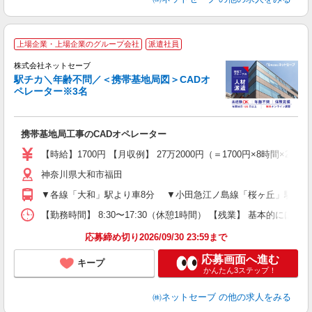
上場企業・上場企業のグループ会社
派遣社員
株式会社ネットセーブ
駅チカ＼年齢不問／＜携帯基地局図＞CADオ
ペレーター※3名
で
す
携帯基地局工事のCADオペレーター
W
格
【時給】1700円 【月収例】 27万2000円（＝1700円×8
歓
神奈川県大和市福田
～
日
▼各線「大和」駅より車8分 ▼小田急江ノ島線「桜ヶ丘」駅より
上
通
【勤務時間】 8:30〜17:30（休憩1時間） 【残業】 基本的には
得
応募締め切り2026/09/30 23:59まで
応募画面へ進む
キープ
かんたん3ステップ！
㈱ネットセーブ
の他の求人をみる