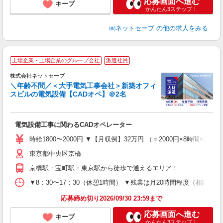
応募画面へ進む
キープ
かんたん3ステップ！
㈱ネットセーブ
の他の求人をみる
【
上場企業・上場企業のグループ会社
派遣社員
b
株式会社ネットセーブ
＼年齢不問／＜大手電気工事会社＞新築オフィ
スビルの電気設備【CADオペ】＠2名
当
種
電気設備工事に関わるCADオペレーター
入
資
時給1800〜2000円 ▼【月収例】32万円 （＝2000円×8時間
ラ
東京都中央区京橋
ア
土
京橋駅・宝町駅・東京駅から徒歩で通えるエリア！
残
▼8：30〜17：30（休憩1時間） ▼残業は月20時間程度（相談
実
応募締め切り2026/09/30 23:59まで
応募画面へ進む
キープ
かんたん3ステップ！