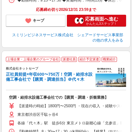
◆勤務時間：9:15〜17:30 ◆実働時間：7時間15分 ◆休憩：
応募締め切り2026/12/31 23:59まで
応募画面へ進む
キープ
かんたん3ステップ！
スミリンビジネスサービス株式会社 シェアードサービス事業部
の他の求人をみる
上場企業・上場企業のグループ会社
派遣社員
紹介予定派遣
職業紹介
株式会社ネットセーブ
正社員前提×年収600〜750万！空調・給排水設
備工事会社で【購買・調達担当】＠代々木
安
用
空調・給排水設備工事会社での【購買・調達・折衝業務】
入
【派遣時の時給】1800円〜2500円 ・現在の収入 ・経験やスキル
迎
東京都渋谷区千駄ヶ谷4
ル
完
各線「代々木」駅 徒歩6分 東京メトロ副都心線「北参道」駅 徒
タ
ー
【勤務時間】 8：30〜17：30（休憩60分） 【残業】 ほぼな