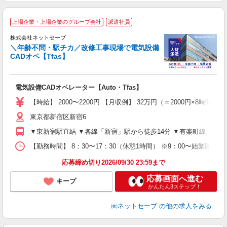
上場企業・上場企業のグループ会社
派遣社員
代
株式会社ネットセーブ
＼年齢不問・駅チカ／改修工事現場で電気設備
CADオペ【Tfas】
面
と
電気設備CADオペレーター【Auto・Tfas】
入
経
【時給】 2000〜2200円 【月収例】 32万円（＝2000円×8
歴
東京都新宿区新宿6
躍
2
▼東新宿駅直結 ▼各線「新宿」駅から徒歩14分 ▼有楽町線「新宿
な
【勤務時間】 8：30〜17：30（休憩1時間） ※9：00〜始業
り
応募締め切り2026/09/30 23:59まで
応募画面へ進む
キープ
かんたん3ステップ！
㈱ネットセーブ
の他の求人をみる