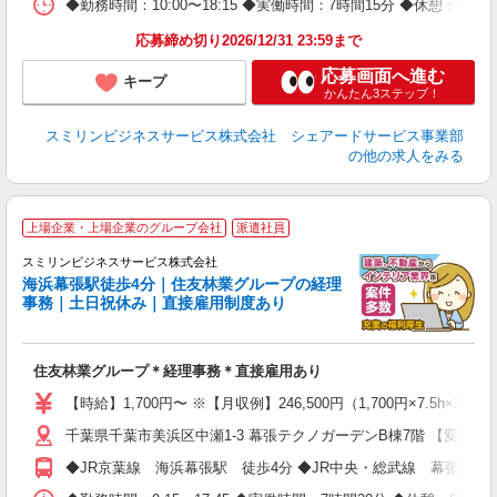
◆勤務時間：10:00〜18:15 ◆実働時間：7時間15分 ◆休憩：6
応募締め切り2026/12/31 23:59まで
応募画面へ進む
キープ
かんたん3ステップ！
スミリンビジネスサービス株式会社 シェアードサービス事業部
の他の求人をみる
上場企業・上場企業のグループ会社
派遣社員
スミリンビジネスサービス株式会社
駅
海浜幕張駅徒歩4分｜住友林業グループの経理
住
事務｜土日祝休み｜直接雇用制度あり
や
即
住友林業グループ＊経理事務＊直接雇用あり
代
ー
【時給】1,700円〜 ※【月収例】246,500円（1,700円×7.5h×
特
千葉県千葉市美浜区中瀬1-3 幕張テクノガーデンB棟7階 【変更の
◆JR京葉線 海浜幕張駅 徒歩4分 ◆JR中央・総武線 幕張本郷