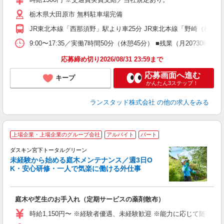
栃木県大田原市 無料駐車場完備
JR東北本線「西那須野」駅より車25分 JR東北本線「野崎（栃木県
9:00〜17:35／実働7時間50分（休憩45分） ■残業（月20?
応募締め切り2026/08/31 23:59まで
応募画面へ進む
キープ
かんたん3ステップ！
ランスタッド株式会社
の他の求人をみる
上場企業・上場企業のグループ会社
アルバイト
パート
ダスキン宮下トータルグリーン
未経験から始める庭木メンテナンス／週3日O
K・安心研修・一人で気楽に働ける外仕事
入
庭木や芝生のお手入れ（定期サービスの薬剤散布）
入
主
時給1,150円〜 ※経験者優遇、未経験歓迎 ※能力に応じて随時、昇給あり
中