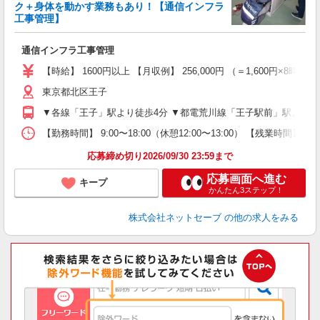
入
ク＋身体を動かす業務もあり！【通信インフラ
り
工事管理】
女
ド
通信インフラ工事管理
2
【時給】 1600円以上 【月収例】 256,000円 （＝1,600円×
通
東京都北区王子
会
▼各線「王子」駅より徒歩4分 ▼都電荒川線「王子駅前」駅より徒
【勤務時間】 9:00〜18:00（休憩12:00〜13:00） 【残業時
応募締め切り2026/09/30 23:59まで
応募画面へ進む
キープ
かんたん3ステップ！
株式会社ネットセーブ
の他の求人をみる