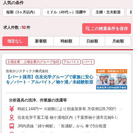
人気の条件
短期（3ヶ月以内）
ミドル（40代～）活躍中
主婦・主夫歓迎
求人件数 :
92
件
この検索条件を保存
指定なし
新着順
時給順
日給順
月給順
上場企業・上場企業のグループ会社
アルバイト
パート
住化ロジスティクス株式会社
【パート採用】住友化学グループで家族に安心
業
を／パート・アルバイト／袖ケ浦／未経験歓迎
入
経
O
分析器具の洗浄、作業服の洗濯等
業
給
時給1,144円〜 ※経験により別途加算有 月収例128,700円 （時給1,14
格
住友化学千葉工場 袖ケ浦地区内（千葉県袖ケ浦市北袖9-1）
JR内房線「姉ケ崎駅」「長浦駅」から 車で5分程度