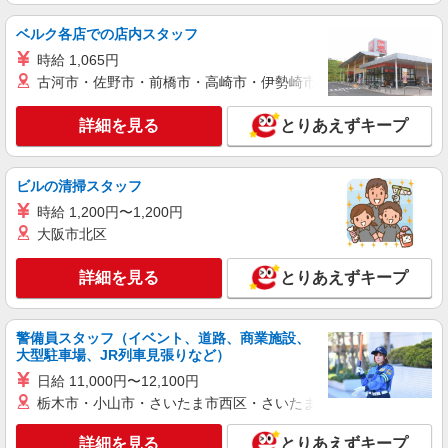
アルバイト
パート
職業紹介
ベルク各店での店内スタッフ
株式会社フルキャスト東京支社/EA0401G-10U
時給 1,065円
カンタン事務・データ入力スタッフ
古河市・佐野市・前橋市・高崎市・伊勢崎市・太田市・館林市・
時給1600円〜1800円（22:00〜翌5:00の深夜手
当で時給UP） ※給与幅は経験・能力による
詳細を見る
とりあえずキープ
東京都港区
詳細を見る
キープ
ビルの清掃スタッフ
時給 1,200円〜1,200円
アルバイト
パート
職業紹介
大阪市北区
株式会社フルキャスト東京支社/EA0401G-10M
カンタン軽作業スタッフ（仕分け・シール貼り
詳細を見る
とりあえずキープ
など）
時給1600円〜1800円（22:00〜翌5:00の深夜手
当で時給UP） ※給与幅は経験・能力による
警備員スタッフ（イベント、道路、商業施設、
大型駐車場、JR列車見張りなど）
東京都港区
日給 11,000円〜12,100円
詳細を見る
キープ
栃木市・小山市・さいたま市西区・さいたま市岩槻区・久喜市・
詳細を見る
とりあえずキープ
アルバイト
パート