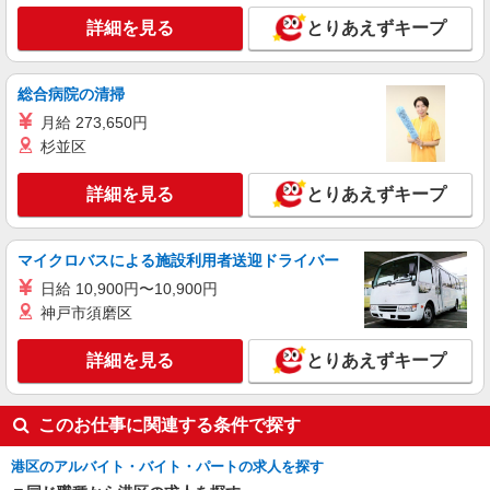
250,000円〜600,000円 ※社会人経験、面接結果等
詳細を見る
とりあえずキープ
を考慮の上決定します。 ■昇給：年1回（4月） ■
東京都港区
賞与：年2回（7月、12月）※過去実績2.6ヶ月
【賃金形態】 月給制（月給＝基本給） 【試用期
詳細を見る
キープ
間】 あり 【試用期間詳細】 試用期間（3ヶ月）試
総合病院の清掃
用期間中、条件に変更はございません。
月給 273,650円
杉並区
詳細を見る
とりあえずキープ
マイクロバスによる施設利用者送迎ドライバー
日給 10,900円〜10,900円
神戸市須磨区
詳細を見る
とりあえずキープ
このお仕事に関連する条件で探す
港区のアルバイト・バイト・パートの求人を探す