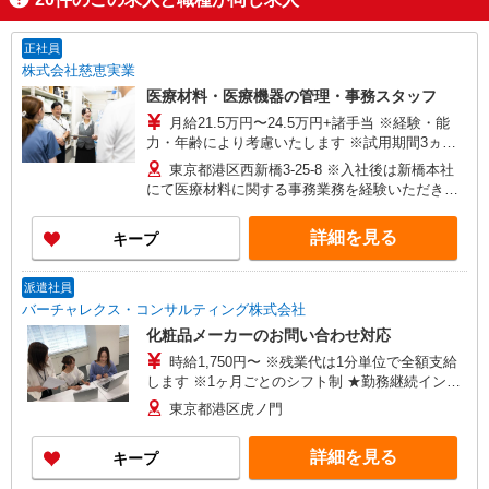
正社員
株式会社慈恵実業
医療材料・医療機器の管理・事務スタッフ
月給21.5万円〜24.5万円+諸手当 ※経験・能
力・年齢により考慮いたします ※試用期間3ヵ月
あり（期間中は月給20.5万円以上） ※賞与年2回
東京都港区西新橋3-25-8 ※入社後は新橋本社
（昨年度実績 平均5.5ヶ月分） ■年収例■ 想定年
にて医療材料に関する事務業務を経験いただきま
収375万円〜530万円※経験等考慮 ・20代：年収
す。 その後、大学病院グループのいずれかの病院
375万円 ・30代：年収430万円 ・40代：年収460万
へ配属となります。 ※配属時期は入社後約6カ
詳細を見る
キープ
円 ・50代：年収530万円
月〜2年程度を予定 ・東京慈恵会医科大学附属病
院（東京都港区西新橋3丁目19-18） ・東京慈恵会
医科大学葛飾医療センター（東京都葛飾区青戸6丁
派遣社員
目41-2） ・東京慈恵会医科大学西部医療センター
バーチャレクス・コンサルティング株式会社
（東京都狛江市和泉本町4丁目11-1） ・東京慈恵
化粧品メーカーのお問い合わせ対応
会医科大学附属柏病院（千葉県柏市柏下163番地
時給1,750円〜 ※残業代は1分単位で全額支給
1）
します ※1ヶ月ごとのシフト制 ★勤務継続インセ
ンティブ7万円支給♪（当社規定あり） ※入社月含
東京都港区虎ノ門
む6か月継続勤務するとインセンティブが支給され
ます！ ＜収入例＞ 1750円×7h×週5(20日)＝
詳細を見る
キープ
245,000円