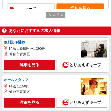
詳細を見る
キープ
もっと見る
派遣社員
LAPI-Staff株式会社 本社/軽作業窓口
あなたにおすすめの求人情報
物流事務
時給1,580円＋交通費全額支給
個別指導講師
東京都港区 ★上記以外にも神奈川県内（川
崎・横浜・相模原など）に多数派遣先有
時給 1,040円〜1,390円
仙台市青葉区
詳細を見る
キープ
詳細を見る
とりあえずキープ
正社員
株式会社HITOWA フードサービスカンパニー
ホールスタッフ
物流管理・企画【正社員】
時給 1,150円
月給28万円〜32万円 経験に応じて給与は決定
致します。 賞与年2回
仙台市青葉区
株式会社HITOWA フードサービスカンパニー
（本社） （東京都港区港南二丁目15番3号 品川
詳細を見る
とりあえずキープ
インターシティC棟）