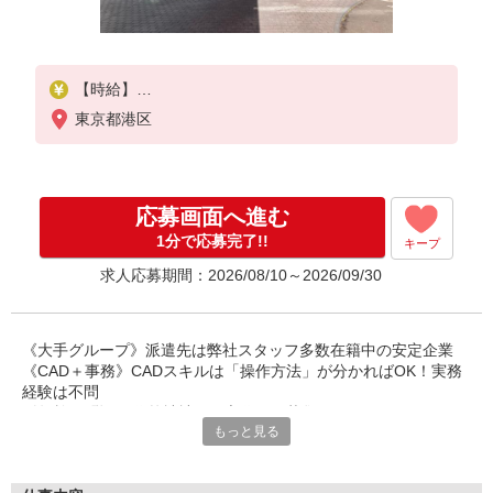
【時給】
1700円
東京都港区
【月収例】
25万5,000円
（＝1700円×7.5時間×20日勤務した場合）
応募画面へ進む
▼交通費は別途定期代として全額支給
1分で応募完了!!
キープ
求人応募期間：2026/08/10～2026/09/30
《大手グループ》派遣先は弊社スタッフ多数在籍中の安定企業
《CAD＋事務》CADスキルは「操作方法」が分かればOK！実務
経験は不問
《年齢不問》60代弊社社員の交代での募集
もっと見る
《本社ビル勤務》社員食堂やATMも！近隣にコンビニあり
＜WEB面談OK＞