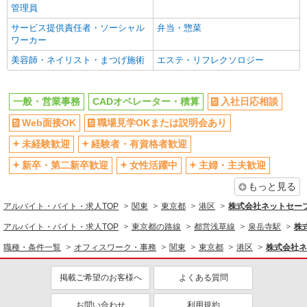
管理員
平日のみ勤務OK
フルタイム歓迎
サービス提供責任者・ソーシャル
弁当・惣菜
昼
服装自由
ワーカー
禁煙・分煙
食堂・売店あり
美容師・ネイリスト・まつげ施術
エステ・リフレクソロジー
上場企業・上場企業のグループ会
残業ほぼなし
社
一般・営業事務
CADオペレーター・積算
入社日応相談
残業少なめ（月20h未満）
副業・WワークOK
Web面接OK
職場見学OKまたは説明会あり
交通費支給
社会保険あり
未経験歓迎
経験者・有資格者歓迎
産休・育休取得実績あり
研修制度あり
新卒・第二新卒歓迎
女性活躍中
主婦・主夫歓迎
資格取得支援制度あり
もっと見る
同じ職種から求人を探す
アルバイト・バイト・求人TOP
関東
東京都
港区
株式会社ネットセー
オフィスワーク・事務
アルバイト・バイト・求人TOP
東京都の路線
都営浅草線
泉岳寺駅
株
一般・営業事務
職種・条件一覧
オフィスワーク・事務
関東
東京都
港区
株式会社ネ
建築・設備・アクティブワーク
掲載ご希望のお客様へ
よくある質問
CADオペレーター・積算
同じ特徴から求人を探す
お問い合わせ
利用規約