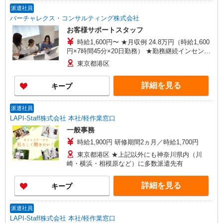
派遣社員
バーチャレクス・コンサルティング株式会社
お客様サポートスタッフ
時給1,600円〜 ★月収例 24.8万円（時給1,600
円×7時間45分×20日勤務） ★勤務継続インセンテ
ィブ7万円支給♪（当社規定あり） 入社月含む6か
東京都港区
月継続勤務するとインセンティブが支給されま
す！ ■昇給あり ■交通費支給（上限3万円/月）
詳細を見る
キープ
派遣社員
LAPI-Staff株式会社 本社/軽作業窓口
一般事務
時給1,900円 研修期間2ヵ月／時給1,700円
東京都港区 ★上記以外にも神奈川県内（川
崎・横浜・相模原など）に多数派遣先有
詳細を見る
キープ
派遣社員
LAPI-Staff株式会社 本社/軽作業窓口