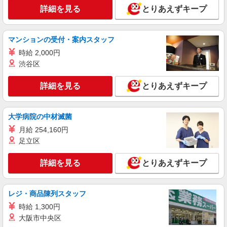
ントスタッフ、仕分け等もあります！
詳細を見る
とりあえずキープ
時給1600円〜1800円（22:00〜翌5:00の深夜手
当で時給UP） ※給与幅は経験・能力による
マンションの受付・案内スタッフ
東京都港区
時給 2,000円
渋谷区
詳細を見る
キープ
詳細を見る
とりあえずキープ
正社員
職業紹介
株式会社BREXA Technology
土木現場における図面作成
大学病院の中材滅菌
月給：230,000円〜330,000円 月額(基本給)：
月給 254,160円
230,000円〜330,000円 ※社会人経験、面接結果等
足立区
を考慮の上決定します。 ■昇給：年1回（4月） ■
東京都港区
賞与：年2回（7月、12月）※過去実績2.6ヶ月
【賃金形態】 月給制（月給＝基本給） 【試用期
詳細を見る
とりあえずキープ
詳細を見る
キープ
間】 あり 【試用期間の説明】 試用期間（3ヶ月）
試用期間中、条件に変更はございません。
正社員
職業紹介
レジ・商品陳列スタッフ
株式会社BREXA Technology
時給 1,300円
映像機器及び計測機器の設計
大阪市中央区
月給：250,000円〜600,000円 月額(基本給)：