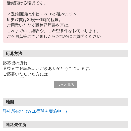
活躍頂ける環境です。
＜登録面談は来社・WEBが選べます＞
所要時間は30分〜1時間程度。
ご用意いただく職務経歴書を基に、
これまでのご経験や、ご希望条件をお伺いします。
ご不明点等ございましたらお気軽にご質問ください
応募方法
応募後の流れ
最後までお読みいただきありがとうございます。
ご応募いただいた方には、
メールor電話にてご連絡いたしますので、
もっと見る
しばらくお待ちください。
《お仕事決定までの基本的な流れ》
地図
▼応募フォームよりエントリー！
弊社所在地（WEB面談も実施中！）
※スキルに不安がある方もお気軽にご応募ください♪
▼弊社より選考のご案内
連絡先住所
メールが届きましたら案内に沿ってお手続きをお願いいたします。