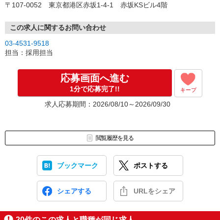
〒107-0052 東京都港区赤坂1-4-1 赤坂KSビル4階
手続きはとても簡単です！
※メール設定により受信できない場合がございます。
お手数ですがメール設定にて《＠netsave.co.jp》のドメインをご登
この求人に関するお問い合わせ
録ください。
03-4531-9518
担当：採用担当
▼登録面談・お仕事の紹介
面談は来社またはWEBにて実施いたします！
平日 9：30〜18：00
応募画面へ進む
1分で応募完了!!
キープ
▼職場見学後、就業スタート！
実際の職場を見学してからお仕事が決められます！
求人応募期間：2026/08/10～2026/09/30
【ご就業いただく前に不安や疑問を直接担当者に聞けるチャンスで
す♪】
ご就業後も弊社スタッフが全力でサポートさせて頂きます！
閲覧履歴を見る
ブックマーク
ポストする
シェアする
URLをシェア
20
件のこの求人と職種が同じ求人