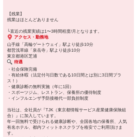
【残業】
残業はほとんどありません
└直近の残業実績は1〜3時間程度/月となります。
アクセス・勤務地
山手線「高輪ゲートウェイ」駅より徒歩10分
都営浅草線「泉岳寺」駅より徒歩10分
東京都港区芝浦
待遇
・社会保険完備
・有給休暇（法定付与日数である10日間とは別に3日間プラ
ス！）
・健康診断の無料実施（年に1回）
・スポーツジム、レストラン、保養所の優待制度
・インフルエンザ予防接種代一部負担制度
当社は、全社員が『TJK（東京都情報サービス産業健康保険組
合）』に加入しています。
年一回無料で受けられる健康診断や、全国各地の保養所、人気
有名ホテル、都内フィットネスクラブを格安でご利用頂けま
す。