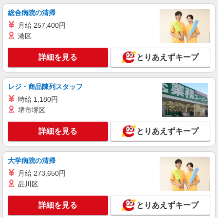
詳細を見る
キープ
総合病院の清掃
月給 257,400円
パート
職業紹介
日本生命保険相互会社
港区
生命保険会社の一般事務
詳細を見る
とりあえずキープ
時給 1,270円＋交通費（規程あり）
東京都港区芝4-1-23 三田NNビル ただし、本
人の通勤可能な範囲内で就業場所の変更を行うこ
レジ・商品陳列スタッフ
とがあります
時給 1,180円
詳細を見る
キープ
堺市堺区
正社員
詳細を見る
とりあえずキープ
平野クレーン工業株式会社
【一般事務職】
＜月給＞ 250,000円 ＜賞与＞ 年2回 ＜給与改
大学病院の清掃
定＞ 年1回 ＜試用期間＞ 6ヶ月 ※本採用時と条件
月給 273,650円
の変更はなし
東京都港区新橋二丁目4番7号 VORT新橋二丁
品川区
目10階
詳細を見る
とりあえずキープ
詳細を見る
キープ