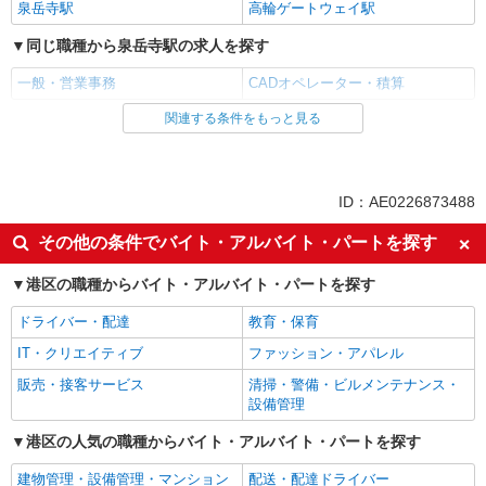
泉岳寺駅
高輪ゲートウェイ駅
同じ職種から泉岳寺駅の求人を探す
一般・営業事務
CADオペレーター・積算
関連する条件をもっと見る
同じ雇用形態から泉岳寺駅の求人を探す
派遣社員
同じ特徴から泉岳寺駅の求人を探す
ID：AE0226873488
入社日応相談
Web面接OK
その他の条件でバイト・アルバイト・パートを探す
職場見学OKまたは説明会あり
未経験歓迎
港区の職種からバイト・アルバイト・パートを探す
経験者・有資格者歓迎
新卒・第二新卒歓迎
ドライバー・配達
教育・保育
女性活躍中
主婦・主夫歓迎
IT・クリエイティブ
ファッション・アパレル
フリーター歓迎
学歴不問
販売・接客サービス
清掃・警備・ビルメンテナンス・
ブランクOK
ミドル（40代～）活躍中
設備管理
エルダー（50代～）活躍中
シニア（60代～）活躍中
港区の人気の職種からバイト・アルバイト・パートを探す
高収入・高額
完全週休2日制
建物管理・設備管理・マンション
配送・配達ドライバー
年間休日120日以上
土日祝休み