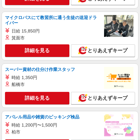
株式会社マルエス
一般事務スタッフ
マイクロバスにて教習所に通う生徒の送迎ドラ
時給1,600円〜
イバー
東京都港区芝浦3-12-6 国際芝浦ビル6F
日給 15,850円
箕面市
詳細を見る
キープ
詳細を見る
とりあえずキープ
アルバイト
パート
職業紹介
株式会社フルキャスト東京支社/EA0401G-10A
スーパー資材の仕分け作業スタッフ
仕分け シール貼り 倉庫内軽作業 オフィスワー
ク イベントスタッフ等
時給 1,350円
時給1600円〜1800円（22:00〜翌5:00の深夜手
船橋市
当で時給UP） ※給与幅は経験・能力による
東京都港区
詳細を見る
とりあえずキープ
詳細を見る
キープ
アパレル用品や雑貨のピッキング検品
時給 1,200円〜1,500円
アルバイト
パート
職業紹介
株式会社フルキャスト東京支社/EA0401G-10I
柏市
＼大人気♪／オフィスワーク！！その他イメベ