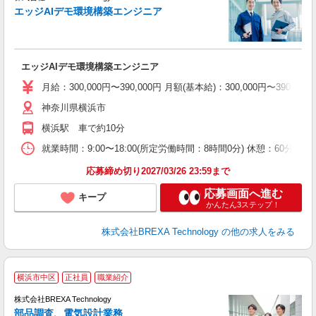
エッジAIデモ環境構築エンジニア
エッジAIデモ環境構築エンジニア
月給：300,000円〜390,000円 月額(基本給)：300,00
神奈川県横浜市
横浜駅 車で約10分
就業時間：9:00〜18:00(所定労働時間：8時間0分) 休憩：6
応募締め切り2027/03/26 23:59まで
応募画面へ進む
キープ
かんたん3ステップ！
株式会社BREXA Technology
の他の求人をみる
横浜市中区
正社員
職業紹介
株式会社BREXA Technology
部品調査、電気設計業務