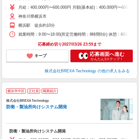
月給：400,000円〜600,000円 月額(基本給)：400,00
神奈川県横浜市
横浜駅 徒歩約10分
就業時間：9:00〜18:00(所定労働時間：8時間0分) 休憩：6
応募締め切り2027/03/26 23:59まで
応募画面へ進む
キープ
かんたん3ステップ！
株式会社BREXA Technology
の他の求人をみる
横浜市中区
正社員
職業紹介
株式会社BREXA Technology
防衛・製油所向けシステム開発
す
防衛・製油所向けシステム開発