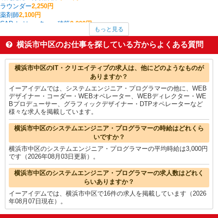
ラウンダー
2,250円
薬剤師
2,100円
CADオペレーター・積算
2,000円
もっと見る
個人営業
2,000円
その他営業
2,000円
横浜市中区のお仕事を探している方からよくある質問
その他建築・設備・アクティブワーク
1,900円
経理・人事・労務・総務・法務
1,825円
横浜市中区の他の職種の平均時給を見る
横浜市中区のIT・クリエイティブの求人は、他にどのようなものが
ありますか？
イーアイデムでは、システムエンジニア・プログラマーの他に、WEB
デザイナー・コーダー・WEBオペレーター、WEBディレクター・WE
Bプロデューサー、グラフィックデザイナー・DTPオペレーターなど
様々な求人を掲載しています。
横浜市中区のシステムエンジニア・プログラマーの時給はどれくら
いですか？
横浜市中区のシステムエンジニア・プログラマーの平均時給は3,000円
です（2026年08月03日更新）。
横浜市中区のシステムエンジニア・プログラマーの求人数はどれく
らいありますか？
イーアイデムでは、横浜市中区で16件の求人を掲載しています（2026
年08月07日現在）。