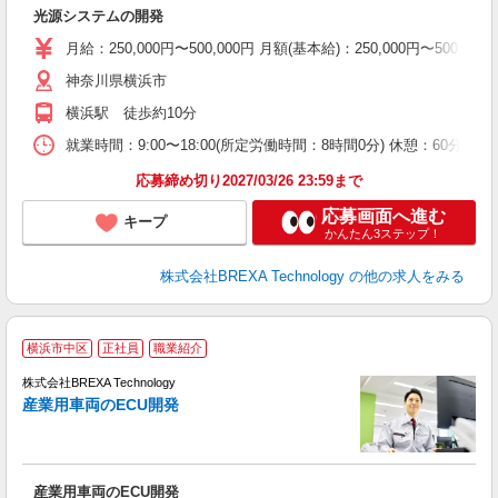
ク
光源システムの開発
月給：250,000円〜500,000円 月額(基本給)：250,00
神奈川県横浜市
横浜駅 徒歩約10分
就業時間：9:00〜18:00(所定労働時間：8時間0分) 休憩：6
応募締め切り2027/03/26 23:59まで
応募画面へ進む
キープ
かんたん3ステップ！
株式会社BREXA Technology
の他の求人をみる
横浜市中区
正社員
職業紹介
株式会社BREXA Technology
産業用車両のECU開発
約
業
産業用車両のECU開発