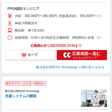
FPGA設計エンジニア
月給：300,000円〜390,000円 月額(基本給)：300,00
神奈川県横浜市
横浜駅 車で約10分
就業時間：9:00〜18:00(所定労働時間：8時間0分) 休憩：6
応募締め切り2027/03/26 23:59まで
応募画面へ進む
キープ
かんたん3ステップ！
株式会社BREXA Technology
の他の求人をみる
横浜市中区
正社員
職業紹介
株式会社BREXA Technology
光源システムの開発
徴