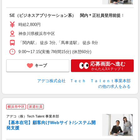
エ
エ
SE（ビジネスアプリケーション系） 関内＊正社員登用前提！
未
時給2,800円
神奈川県横浜市中区
「関内駅」 徒歩 3分,「馬車道駅」 徒歩 8分
9:00〜17:15(実働:7時間15分) (休憩60分)
応募画面へ進む
キープ
かんたん3ステップ！
アデコ株式会社 Ｔｅｃｈ Ｔａｌｅｎｔ事業本部
の他の求人をみる
横浜市中区
派遣社員
アデコ（株）Tech Talent 事業本部
【基本在宅】顧客向けWebサイト/システム開
発支援
エ