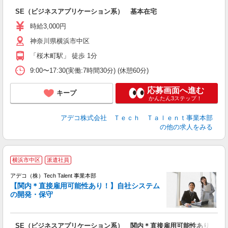
エ
SE（ビジネスアプリケーション系） 基本在宅
高
時給3,000円
神奈川県横浜市中区
「桜木町駅」 徒歩 1分
9:00〜17:30(実働:7時間30分) (休憩60分)
応募画面へ進む
キープ
かんたん3ステップ！
アデコ株式会社 Ｔｅｃｈ Ｔａｌｅｎｔ事業本部
の他の求人をみる
横浜市中区
派遣社員
アデコ（株）Tech Talent 事業本部
【関内＊直接雇用可能性あり！】自社システム
の開発・保守
エ
エ
SE（ビジネスアプリケーション系） 関内＊直接雇用可能性あり！