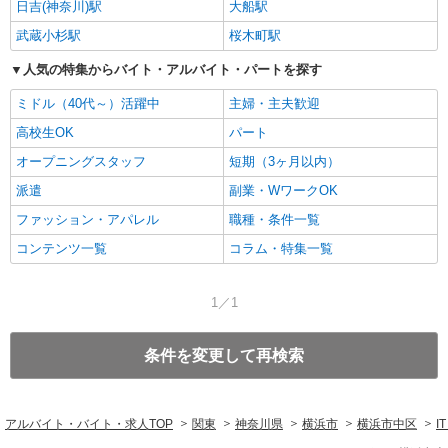
日吉(神奈川)駅
大船駅
武蔵小杉駅
桜木町駅
人気の特集からバイト・アルバイト・パートを探す
ミドル（40代～）活躍中
主婦・主夫歓迎
高校生OK
パート
オープニングスタッフ
短期（3ヶ月以内）
派遣
副業・WワークOK
ファッション・アパレル
職種・条件一覧
コンテンツ一覧
コラム・特集一覧
1／1
条件を変更して再検索
アルバイト・バイト・求人TOP
関東
神奈川県
横浜市
横浜市中区
I