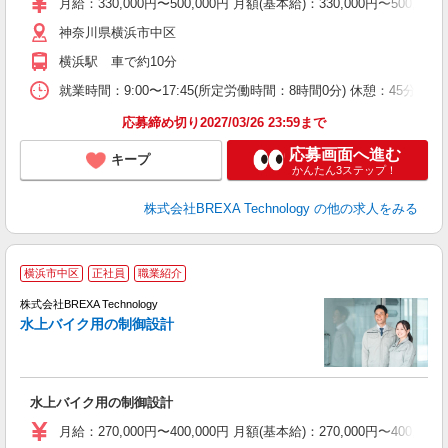
月給：330,000円〜500,000円 月額(基本給)：330,00
神奈川県横浜市中区
横浜駅 車で約10分
就業時間：9:00〜17:45(所定労働時間：8時間0分) 休憩：45
応募締め切り2027/03/26 23:59まで
応募画面へ進む
キープ
かんたん3ステップ！
株式会社BREXA Technology
の他の求人をみる
横浜市中区
正社員
職業紹介
株式会社BREXA Technology
水上バイク用の制御設計
躍
水上バイク用の制御設計
月給：270,000円〜400,000円 月額(基本給)：270,00