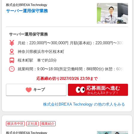
点
株式会社BREXA Technology
化
サーバー運用保守業務
会
サーバー運用保守業務
月給：220,000円〜300,000円 月額(基本給)：220,00
神奈川県横浜市中区桜木町
桜木町駅 車で約10分
就業時間：9:00〜18:00(所定労働時間：8時間0分) 休憩：6
応募締め切り2027/03/26 23:59まで
応募画面へ進む
キープ
かんたん3ステップ！
株式会社BREXA Technology
の他の求人をみる
横浜市中区
正社員
職業紹介
生
株式会社BREXA Technology