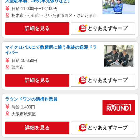
大型駐車場、JR列車見張りなど）
日給 11,000円〜12,100円
栃木市・小山市・さいたま市西区・さいたま市岩槻区・久喜市・蓮田
詳細を見る
とりあえずキープ
マイクロバスにて教習所に通う生徒の送迎ドラ
イバー
日給 15,850円
箕面市
詳細を見る
とりあえずキープ
ラウンドワンの清掃作業員
時給 1,400円
大阪市城東区
詳細を見る
とりあえずキープ