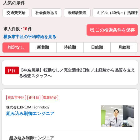
人気の条件
交通費支給
社会保険あり
未経験歓迎
ミドル（40代～）活躍中
求人件数 :
16
件
この検索条件を保存
横浜市中区の平均時給を見る
指定なし
新着順
時給順
日給順
月給順
【神奈川県】転勤なし／完全週休2日制／未経験から品質を支え
PR
る検査スタッフへ
横浜市中区
正社員
職業紹介
株式会社BREXA Technology
組み込み制御エンジニア
体
組み込み制御エンジニア