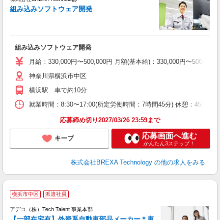
組み込みソフトウェア開発
す
組み込みソフトウェア開発
月給：330,000円〜500,000円 月額(基本給)：330,00
神奈川県横浜市中区
横浜駅 車で約10分
就業時間：8:30〜17:00(所定労働時間：7時間45分) 休憩：4
応募締め切り2027/03/26 23:59まで
応募画面へ進む
キープ
かんたん3ステップ！
株式会社BREXA Technology
の他の求人をみる
横浜市中区
派遣社員
アデコ（株）Tech Talent 事業本部
【一部在宅有】外資系自動車部品メーカー＊車