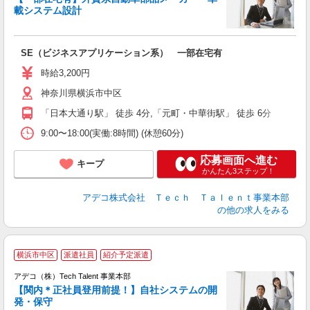
載システム設計
エ
エ
SE（ビジネスアプリケーション系） 一部在宅有
英
時給3,200円
神奈川県横浜市中区
「日本大通り駅」 徒歩 4分,「元町・中華街駅」 徒歩 6分
9:00〜18:00(実働:8時間) (休憩60分)
応募画面へ進む
キープ
かんたん3ステップ！
アデコ株式会社 Ｔｅｃｈ Ｔａｌｅｎｔ事業本部
の他の求人をみる
横浜市中区
派遣社員
紹介予定派遣
アデコ（株）Tech Talent 事業本部
【関内＊正社員登用前提！】自社システムの開
発・保守