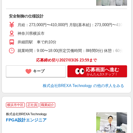
1
安全制御の仕様設計
月給：273,000円〜410,000円 月額(基本給)：273,00
神奈川県横浜市
井細田駅 車で約10分
就業時間：9:00〜18:00(所定労働時間：8時間0分) 休憩：6
応募締め切り2027/03/26 23:59まで
応募画面へ進む
キープ
かんたん3ステップ！
株式会社BREXA Technology
の他の求人をみる
横浜市中区
正社員
職業紹介
生
株式会社BREXA Technology
FPGA設計エンジニア