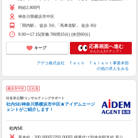
高
時給2,800円
神奈川県横浜市中区
「関内駅」 徒歩 3分,「馬車道駅」 徒歩 8分
9:00〜17:15(実働:7時間15分) (休憩60分)
応募画面へ進む
キープ
かんたん3ステップ！
アデコ株式会社 Ｔｅｃｈ Ｔａｌｅｎｔ事業本部
の他の求人をみる
横浜市中区
正社員
社名非公開/コンサルティングサポート
社内SE/神奈川県横浜市中区★アイデムエージ
ェントがご紹介します！
社内SE
基本給：200,000円?250,000円 残業代は別途全額支給 賞与