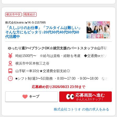
横浜市中区
職業紹介
株式会社kotrio /●YK-S-2157995
女
「久しぶりのお仕事」「フルタイムは難しい」
ド
そんな方にもピッタリ♪20代30代40代50代60
活
代活躍中
ル
自
ゆったり週3〜/ブランクOK☆就労支援のパートスタッフ☆山手駅
役
時給1500円〜 ※給与は資格・経験を考慮 ◆交通費orガソリン
横浜市中区本牧三之谷
山手駅⇒車10分★交通費全額支給◎
■シフト制/週3〜5日勤務 ・8:00〜17:00 ・9:00〜18:00 など
応募締め切り2026/08/23 23:59まで
応募画面へ進む
キープ
かんたん3ステップ！
株式会社コトリオ
の他の求人をみる