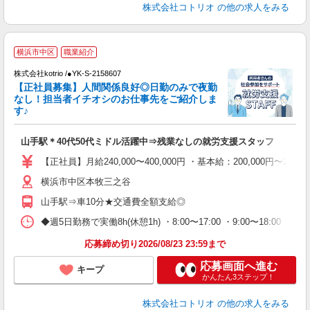
株式会社コトリオ
の他の求人をみる
横浜市中区
職業紹介
株式会社kotrio /●YK-S-2158607
女
【正社員募集】人間関係良好◎日勤のみで夜勤
ド
なし！担当者イチオシのお仕事先をご紹介しま
活
す♪
ル
自
山手駅＊40代50代ミドル活躍中⇒残業なしの就労支援スタッフ
役
【正社員】月給240,000〜400,000円 ・基本給：200,000
横浜市中区本牧三之谷
山手駅⇒車10分★交通費全額支給◎
◆週5日勤務で実働8h(休憩1h) ・8:00〜17:00 ・9:00〜18:0
応募締め切り2026/08/23 23:59まで
応募画面へ進む
キープ
かんたん3ステップ！
株式会社コトリオ
の他の求人をみる