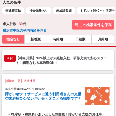
人気の条件
交通費支給
社会保険あり
未経験歓迎
ミドル（40代～）活躍中
求人件数 :
30
件
この検索条件を保存
横浜市中区の平均時給を見る
指定なし
新着順
時給順
日給順
月給順
【神奈川県】90％以上が未経験入社、研修充実で安心スター
PR
ト！転勤なし＆車通勤OK！
横浜市中区
派遣社員
ト
株式会社kotrio /●YK-H-1955004
女
障がい者デイサービスに通う利用者さんの支援
ド
◎未経験OK♪笑い声が良く聞こえる職場です＊
活
ル
自
＜根岸駅＞和気あいあいとした雰囲気！障がい者支援のお仕事♪