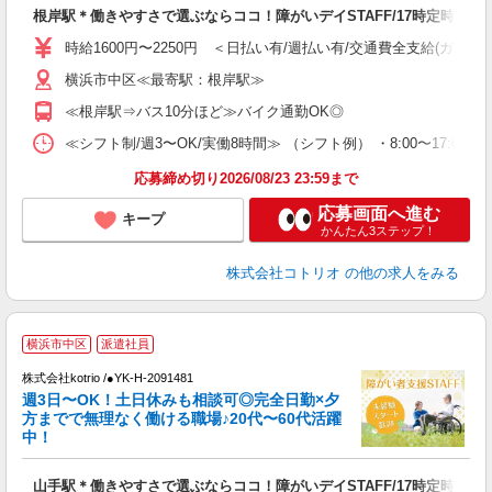
自
根岸駅＊働きやすさで選ぶならココ！障がいデイSTAFF/17時定時
役
時給1600円〜2250円 ＜日払い有/週払い有/交通費全支給(ガソリ
横浜市中区≪最寄駅：根岸駅≫
≪根岸駅⇒バス10分ほど≫バイク通勤OK◎
≪シフト制/週3〜OK/実働8時間≫ （シフト例） ・8:00〜17:00
応募締め切り2026/08/23 23:59まで
応募画面へ進む
キープ
かんたん3ステップ！
株式会社コトリオ
の他の求人をみる
横浜市中区
派遣社員
は
株式会社kotrio /●YK-H-2091481
女
週3日〜OK！土日休みも相談可◎完全日勤×夕
ド
方までで無理なく働ける職場♪20代〜60代活躍
活
中！
ル
自
山手駅＊働きやすさで選ぶならココ！障がいデイSTAFF/17時定時