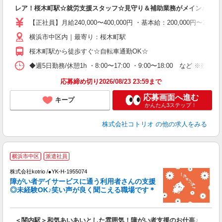
自
レア！桜木町駅☆就労支援スタッフ☆見守り＆補助業務がメイン♪
役
【正社員】月給240,000〜400,000円 ・基本給：200,000
横浜市中区内｜最寄り：桜木町駅
桜木町駅から徒歩すぐ☆自転車通勤OK☆
◆週5日勤務/休憩1h ・8:00〜17:00 ・9:00〜18:00 など ※
応募締め切り2026/08/23 23:59まで
応募画面へ進む
キープ
かんたん3ステップ！
株式会社コトリオ
の他の求人をみる
横浜市中区
派遣社員
ト
株式会社kotrio /●YK-H-1955074
女
障がい者デイサービスに通う利用者さんの支援
ド
◎未経験OK♪笑い声が良く聞こえる職場です＊
活
ル
自
＜関内駅＞和気あいあいとした雰囲気！障がい者支援のお仕事♪