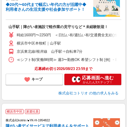
女
◆20代〜60代まで幅広い年代の方が活躍中◆
ド
利用者さんの生活支援や社会参加サポート！
活
ル
自
山手駅｜障がい者施設で軽作業の見守りなど＊未経験歓迎！
役
時給1600円〜2250円 ＜日払い有/週払い有/交通費全支給(ガソリ
横浜市中区本牧町｜山手駅
京浜東北線/根岸線 山手駅⇒自転車7分
≪シフト制/実働8時間≫ 週3〜勤務OK 希望シフト制 [例] ・8:00〜17:0
応募締め切り2026/08/23 23:59まで
応募画面へ進む
キープ
かんたん3ステップ！
株式会社コトリオ
の他の求人をみる
横浜市中区
派遣社員
お
株式会社kotrio /●YK-H-1954822
女
障がい者デイサービスで利用者さんをサポート