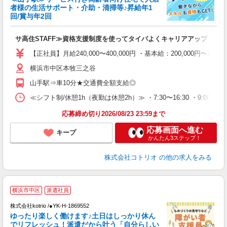
ド
者様の生活サポート・介助・清掃等♪昇給年1
活
回/賞与年2回
ル
自
サ高住STAFF≫資格支援制度を使ってタイパよくキャリアアップ！
役
【正社員】月給240,000〜400,000円 ・基本給：200,000
横浜市中区本牧三之谷
山手駅⇒車10分★交通費全額支給◎
≪シフト制/休憩1h（夜勤は休憩2h）≫ ・7:30〜16:30 ・9:00〜18
応募締め切り2026/08/23 23:59まで
応募画面へ進む
キープ
かんたん3ステップ！
株式会社コトリオ
の他の求人をみる
履
横浜市中区
派遣社員
株式会社kotrio /●YK-H-1869552
ゆったり楽しく働けます♪土日はしっかり休ん
女
でリフレッシュ！派遣だから叶う「自分らしい