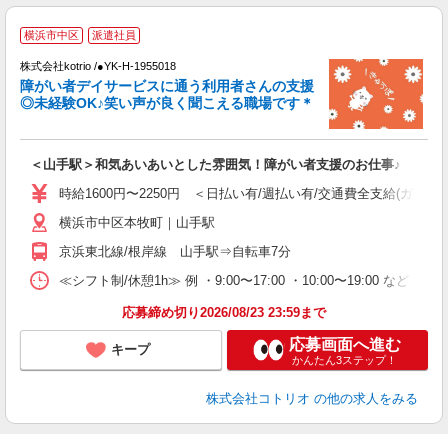
横浜市中区
派遣社員
ト
株式会社kotrio /●YK-H-1955018
女
障がい者デイサービスに通う利用者さんの支援
ド
◎未経験OK♪笑い声が良く聞こえる職場です＊
活
ル
自
＜山手駅＞和気あいあいとした雰囲気！障がい者支援のお仕事♪
役
時給1600円〜2250円 ＜日払い有/週払い有/交通費全支給(ガソリ
横浜市中区本牧町｜山手駅
京浜東北線/根岸線 山手駅⇒自転車7分
≪シフト制/休憩1h≫ 例 ・9:00〜17:00 ・10:00〜19:00 など 
応募締め切り2026/08/23 23:59まで
応募画面へ進む
キープ
かんたん3ステップ！
株式会社コトリオ
の他の求人をみる