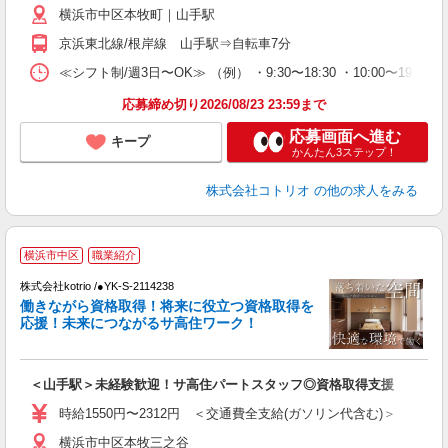
横浜市中区本牧町｜山手駅
京浜東北線/根岸線 山手駅⇒自転車7分
≪シフト制/週3日〜OK≫ （例） ・9:30〜18:30 ・10:00〜19:00
応募締め切り2026/08/23 23:59まで
応募画面へ進む
キープ
かんたん3ステップ！
株式会社コトリオ
の他の求人をみる
横浜市中区
職業紹介
代
株式会社kotrio /●YK-S-2114238
女
働きながら資格取得！将来に役立つ資格取得を
ド
応援！未来につながるサ高住ワーク！
活
ル
自
＜山手駅＞未経験歓迎！サ高住パートスタッフ◎資格取得支援
役
時給1550円〜2312円 ＜交通費全支給(ガソリン代含む)＞
横浜市中区本牧三之谷