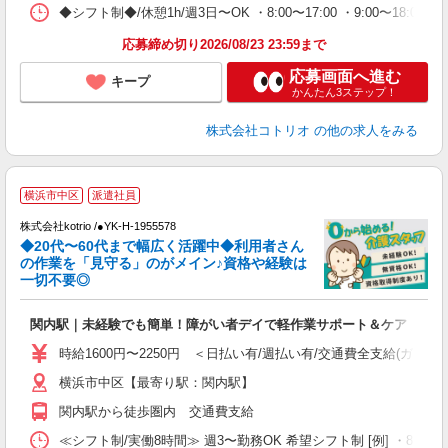
◆シフト制◆/休憩1h/週3日〜OK ・8:00〜17:00 ・9:00〜18:
応募締め切り2026/08/23 23:59まで
応募画面へ進む
キープ
かんたん3ステップ！
株式会社コトリオ
の他の求人をみる
横浜市中区
派遣社員
株式会社kotrio /●YK-H-1955578
◆20代〜60代まで幅広く活躍中◆利用者さん
さ
の作業を「見守る」のがメイン♪資格や経験は
一切不要◎
女
ド
関内駅｜未経験でも簡単！障がい者デイで軽作業サポート＆ケア
活
ル
時給1600円〜2250円 ＜日払い有/週払い有/交通費全支給(ガソリ
自
横浜市中区【最寄り駅：関内駅】
役
関内駅から徒歩圏内 交通費支給
≪シフト制/実働8時間≫ 週3〜勤務OK 希望シフト制 [例] ・8:00〜17:0