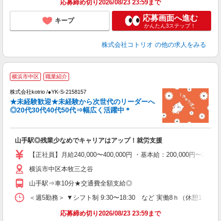
応募締め切り2026/08/23 23:59まで
応募画面へ進む
キープ
かんたん3ステップ！
株式会社コトリオ
の他の求人をみる
横浜市中区
職業紹介
え
株式会社kotrio /●YK-S-2158157
★未経験歓迎★未経験から次世代のリーダーへ
女
◎20代30代40代50代⇒幅広く活躍中＊
ド
活
ル
山手駅◎残業少なめでキャリアはアップ！就労支援
自
【正社員】月給240,000〜400,000円 ・基本給：200,000
役
横浜市中区本牧三之谷
山手駅⇒車10分★交通費全額支給◎
＜週5勤務＞ ▼シフト制 9:30〜18:30 など 実働8ｈ（休憩1ｈ）
応募締め切り2026/08/23 23:59まで