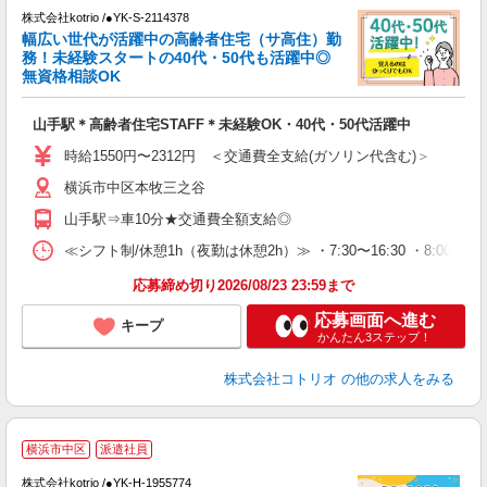
株式会社kotrio /●YK-S-2114378
女
幅広い世代が活躍中の高齢者住宅（サ高住）勤
ド
務！未経験スタートの40代・50代も活躍中◎
活
無資格相談OK
ル
自
山手駅＊高齢者住宅STAFF＊未経験OK・40代・50代活躍中
役
時給1550円〜2312円 ＜交通費全支給(ガソリン代含む)＞
横浜市中区本牧三之谷
山手駅⇒車10分★交通費全額支給◎
≪シフト制/休憩1h（夜勤は休憩2h）≫ ・7:30〜16:30 ・8:00〜13:
応募締め切り2026/08/23 23:59まで
応募画面へ進む
キープ
かんたん3ステップ！
株式会社コトリオ
の他の求人をみる
横浜市中区
派遣社員
株式会社kotrio /●YK-H-1955774