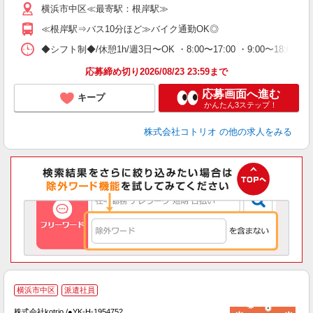
横浜市中区≪最寄駅：根岸駅≫
≪根岸駅⇒バス10分ほど≫バイク通勤OK◎
◆シフト制◆/休憩1h/週3日〜OK ・8:00〜17:00 ・9:00〜18:
応募締め切り2026/08/23 23:59まで
応募画面へ進む
キープ
かんたん3ステップ！
株式会社コトリオ
の他の求人をみる
横浜市中区
派遣社員
お
株式会社kotrio /●YK-H-1954752