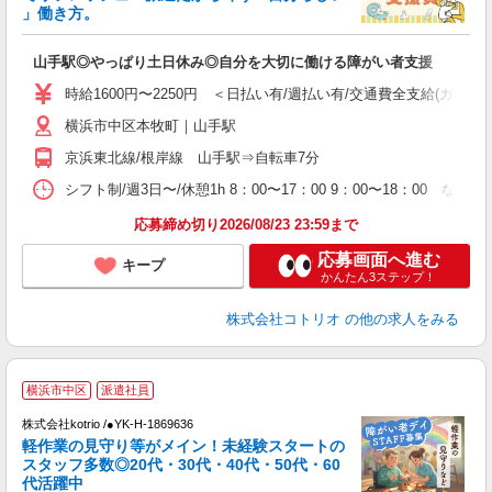
ド
」働き方。
活
ル
山手駅◎やっぱり土日休み◎自分を大切に働ける障がい者支援
自
時給1600円〜2250円 ＜日払い有/週払い有/交通費全支給(ガソリ
役
横浜市中区本牧町｜山手駅
京浜東北線/根岸線 山手駅⇒自転車7分
シフト制/週3日〜/休憩1h 8：00〜17：00 9：00〜18：00 
応募締め切り2026/08/23 23:59まで
応募画面へ進む
キープ
かんたん3ステップ！
株式会社コトリオ
の他の求人をみる
横浜市中区
派遣社員
株式会社kotrio /●YK-H-1869636
女
軽作業の見守り等がメイン！未経験スタートの
ド
スタッフ多数◎20代・30代・40代・50代・60
活
代活躍中