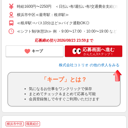
役
時給1600円〜2250円 ＜日払い有/週払い有/交通費全支給(ガソリ
横浜市中区≪最寄駅：根岸駅≫
≪根岸駅⇒バス10分ほど≫バイク通勤OK◎
≪シフト制/休憩1h≫ 例 ・9:00〜17:00 ・10:00〜19:00 など 
応募締め切り2026/08/23 23:59まで
応募画面へ進む
キープ
かんたん3ステップ！
株式会社コトリオ
の他の求人をみる
「キープ」とは？
気になるお仕事をワンクリックで保存
まとめてチェック＆まとめて応募も可能
会員登録無しで今すぐご利用いただけます
横浜市中区
職業紹介