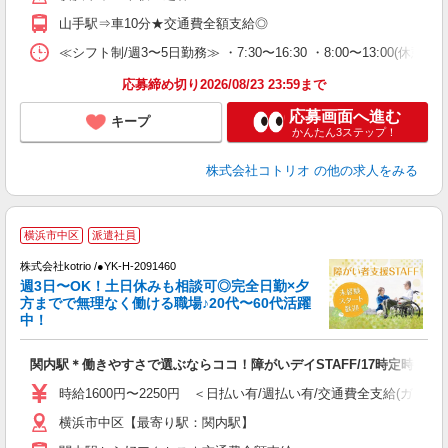
山手駅⇒車10分★交通費全額支給◎
≪シフト制/週3〜5日勤務≫ ・7:30〜16:30 ・8:00〜13:00(休憩な
応募締め切り2026/08/23 23:59まで
応募画面へ進む
キープ
かんたん3ステップ！
株式会社コトリオ
の他の求人をみる
横浜市中区
派遣社員
は
株式会社kotrio /●YK-H-2091460
女
週3日〜OK！土日休みも相談可◎完全日勤×夕
ド
方までで無理なく働ける職場♪20代〜60代活躍
活
中！
ル
自
関内駅＊働きやすさで選ぶならココ！障がいデイSTAFF/17時定時
役
時給1600円〜2250円 ＜日払い有/週払い有/交通費全支給(ガソリ
横浜市中区【最寄り駅：関内駅】