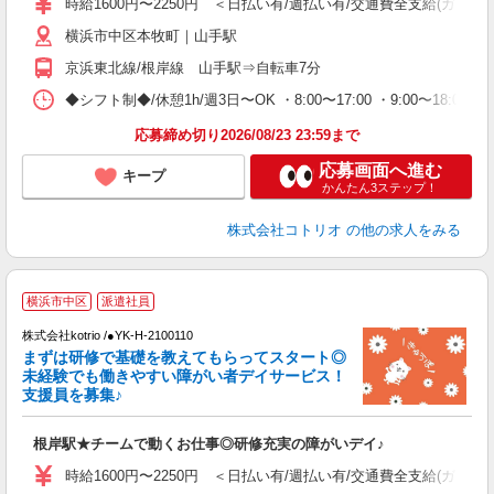
時給1600円〜2250円 ＜日払い有/週払い有/交通費全支給(ガソリ
役
横浜市中区本牧町｜山手駅
京浜東北線/根岸線 山手駅⇒自転車7分
◆シフト制◆/休憩1h/週3日〜OK ・8:00〜17:00 ・9:00〜18:
応募締め切り2026/08/23 23:59まで
応募画面へ進む
キープ
かんたん3ステップ！
株式会社コトリオ
の他の求人をみる
2
横浜市中区
派遣社員
株式会社kotrio /●YK-H-2100110
まずは研修で基礎を教えてもらってスタート◎
女
未経験でも働きやすい障がい者デイサービス！
ド
支援員を募集♪
活
ル
根岸駅★チームで動くお仕事◎研修充実の障がいデイ♪
自
時給1600円〜2250円 ＜日払い有/週払い有/交通費全支給(ガソリ
役