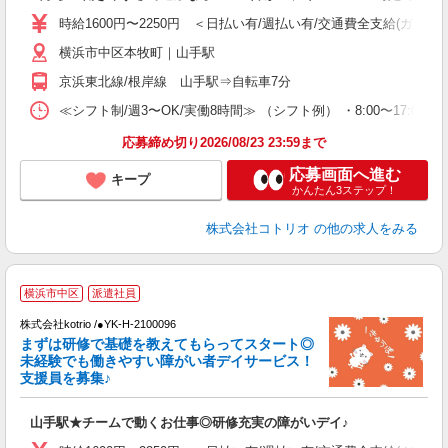
役
時給1600円〜2250円 ＜日払い有/週払い有/交通費全支給(ガソリ
横浜市中区本牧町｜山手駅
京浜東北線/根岸線 山手駅⇒自転車7分
≪シフト制/週3〜OK/実働8時間≫ （シフト例） ・8:00〜17:00
応募締め切り2026/08/23 23:59まで
応募画面へ進む
キープ
かんたん3ステップ！
株式会社コトリオ
の他の求人をみる
2
横浜市中区
派遣社員
株式会社kotrio /●YK-H-2100096
まずは研修で基礎を教えてもらってスタート◎
女
未経験でも働きやすい障がい者デイサービス！
ド
支援員を募集♪
活
ル
山手駅★チームで動くお仕事◎研修充実の障がいデイ♪
自