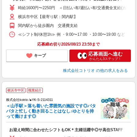
役
時給1600円〜2250円 ＜日払い有/週払い有/交通費全支給(ガソリ
横浜市中区【最寄り駅：関内駅】
関内駅から徒歩圏内 交通費支給
≪シフト制/休憩1h≫ 例 ・9:00〜17:00 ・10:00〜19:00 など 
応募締め切り2026/08/23 23:59まで
応募画面へ進む
キープ
かんたん3ステップ！
株式会社コトリオ
の他の求人をみる
横浜市中区
職業紹介
軽
株式会社kotrio /●YK-S-2114311
女
＜山手駅＞落ち着いた雰囲気の施設です◎バタ
ド
バタと忙しく動き回ることはなし♪ゆとりを持
活
って働けます◎
ル
自
お迎え時間に合わせたシフトもOK＊主婦活躍中◎サ高住STAFF
役