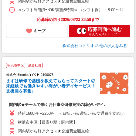
関内駅から好アクセス★交通費全額支給
≪シフト制/週3〜OK/実働8時間≫ （シフト例） ・8:00〜17:00
応募締め切り2026/08/23 23:59まで
応募画面へ進む
キープ
かんたん3ステップ！
株式会社コトリオ
の他の求人をみる
2
横浜市中区
派遣社員
株式会社kotrio /●YK-H-2100075
まずは研修で基礎を教えてもらってスタート◎
女
未経験でも働きやすい障がい者デイサービス！
ド
支援員を募集♪
活
ル
関内駅★チームで動くお仕事◎研修充実の障がいデイ♪
自
時給1600円〜2250円 ＜日払い有/週払い有/交通費全支給(ガソリ
役
横浜市中区【最寄り駅：関内駅】
関内駅から好アクセス★交通費全額支給