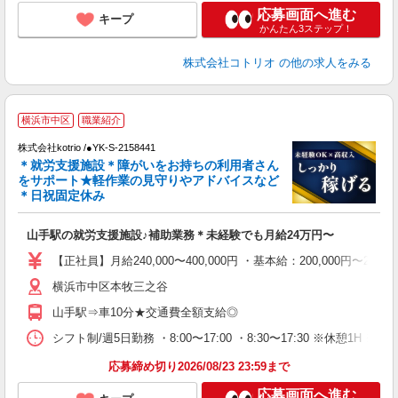
応募画面へ進む
キープ
かんたん3ステップ！
株式会社コトリオ
の他の求人をみる
横浜市中区
職業紹介
株式会社kotrio /●YK-S-2158441
＊就労支援施設＊障がいをお持ちの利用者さん
女
をサポート★軽作業の見守りやアドバイスなど
ド
＊日祝固定休み
活
ル
山手駅の就労支援施設♪補助業務＊未経験でも月給24万円〜
自
【正社員】月給240,000〜400,000円 ・基本給：200,000
役
横浜市中区本牧三之谷
山手駅⇒車10分★交通費全額支給◎
シフト制/週5日勤務 ・8:00〜17:00 ・8:30〜17:30 ※休憩1H
応募締め切り2026/08/23 23:59まで
応募画面へ進む