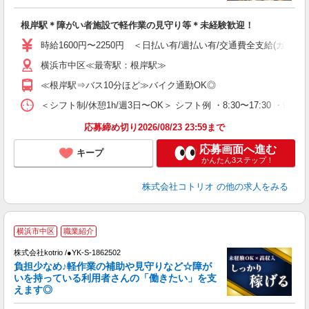
ル
自
根岸駅＊障がい者施設で軽作業の見守り等＊未経験歓迎！
役
時給1600円〜2250円 ＜日払い有/週払い有/交通費全支給(ガソリ
横浜市中区≪最寄駅：根岸駅≫
≪根岸駅⇒バス10分ほど≫バイク通勤OK◎
＜シフト制/休憩1h/週3日〜OK＞ シフト例 ・8:30〜17:30 ・9:30
応募締め切り2026/08/23 23:59まで
応募画面へ進む
キープ
かんたん3ステップ！
株式会社コトリオ
の他の求人をみる
横浜市中区
職業紹介
株式会社kotrio /●YK-S-1862502
女
負担少なめ♪軽作業の補助や見守りなど☆障が
ド
いを持っている利用者さんの「働きたい」を支
活
えます◎
ル