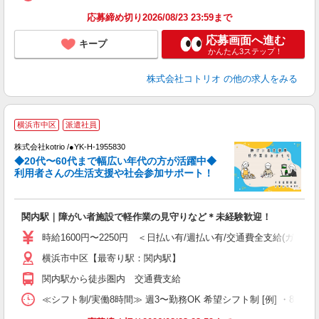
応募締め切り2026/08/23 23:59まで
応募画面へ進む
キープ
かんたん3ステップ！
株式会社コトリオ
の他の求人をみる
横浜市中区
派遣社員
株式会社kotrio /●YK-H-1955830
女
◆20代〜60代まで幅広い年代の方が活躍中◆
ド
利用者さんの生活支援や社会参加サポート！
活
ル
自
関内駅｜障がい者施設で軽作業の見守りなど＊未経験歓迎！
役
時給1600円〜2250円 ＜日払い有/週払い有/交通費全支給(ガソリ
横浜市中区【最寄り駅：関内駅】
関内駅から徒歩圏内 交通費支給
≪シフト制/実働8時間≫ 週3〜勤務OK 希望シフト制 [例] ・8:00〜17:0