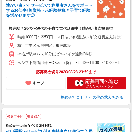
女
障がい者デイサービスで利用者さんをサポート
ド
するお仕事♪無資格・未経験歓迎＊子育て経験
活
を活かせます◎
ル
自
根岸駅＊20代〜50代の子育て世代活躍中！障がい者支援員◎
役
時給1600円〜2250円 ＜日払い有/週払い有/交通費全支給(ガソリ
横浜市中区≪最寄駅：根岸駅≫
≪根岸駅⇒バス10分ほど≫バイク通勤OK◎
≪シフト制/週3日〜OK≫ （例） ・9:30〜18:30 ・10:00〜19:00
応募締め切り2026/08/23 23:59まで
応募画面へ進む
キープ
かんたん3ステップ！
株式会社コトリオ
の他の求人をみる
未
横浜市中区
職業紹介
株式会社kotrio /●YK-S-2083051
女
≪山手駅≫サービス付き高齢者向け住宅で入居