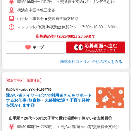
時給1550円〜2312円 ＜交通費全支給(ガソリン代含む)＞
横浜市中区本牧三之谷
山手駅⇒車10分★交通費全額支給◎
＜シフト制/休憩1h/夜勤は休憩2h＞ ・7:30〜16:30 ・8:00〜13:0
応募締め切り2026/08/23 23:59まで
応募画面へ進む
キープ
かんたん3ステップ！
株式会社コトリオ
の他の求人をみる
横浜市中区
派遣社員
お
株式会社kotrio /●YK-H-1954766
女
障がい者デイサービスで利用者さんをサポート
ド
するお仕事♪無資格・未経験歓迎＊子育て経験
活
を活かせます◎
ル
自
山手駅＊20代〜50代の子育て世代活躍中！障がい者支援員◎
役
時給1600円〜2250円 ＜日払い有/週払い有/交通費全支給(ガソリ