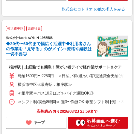
株式会社コトリオ
の他の求人をみる
横浜市中区
派遣社員
株式会社kotrio /●YK-H-1955508
◆20代〜60代まで幅広く活躍中◆利用者さん
さ
の作業を「見守る」のがメイン♪資格や経験は
一切不要◎
女
ド
根岸駅｜未経験でも簡単！障がい者デイで軽作業サポート＆ケア
活
ル
時給1600円〜2250円 ＜日払い有/週払い有/交通費全支給(ガソリ
自
横浜市中区≪最寄駅：根岸駅≫
役
≪根岸駅⇒バス10分ほど≫バイク通勤OK◎
≪シフト制/実働8時間≫ 週3〜勤務OK 希望シフト制 [例] ・8:00〜17:0
応募締め切り2026/08/23 23:59まで
応募画面へ進む
キープ
かんたん3ステップ！