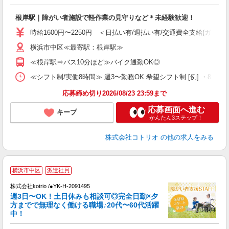
ル
自
根岸駅｜障がい者施設で軽作業の見守りなど＊未経験歓迎！
役
時給1600円〜2250円 ＜日払い有/週払い有/交通費全支給(ガソリ
横浜市中区≪最寄駅：根岸駅≫
≪根岸駅⇒バス10分ほど≫バイク通勤OK◎
≪シフト制/実働8時間≫ 週3〜勤務OK 希望シフト制 [例] ・8:00〜17:0
応募締め切り2026/08/23 23:59まで
応募画面へ進む
キープ
かんたん3ステップ！
株式会社コトリオ
の他の求人をみる
横浜市中区
派遣社員
は
株式会社kotrio /●YK-H-2091495
女
週3日〜OK！土日休みも相談可◎完全日勤×夕
ド
方までで無理なく働ける職場♪20代〜60代活躍
活
中！
ル