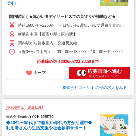
活
です♪
ル
自
関内駅近く★障がい者デイサービスでの見守りや補助など★
役
時給1600円〜2250円 ＜日払い有/週払い有/交通費全支給(ガソリ
横浜市中区【最寄り駅：関内駅】
関内駅から徒歩圏内 交通費支給
＜週3〜シフト制＞ ・09：00〜18：00 ・10：00〜19：00 
応募締め切り2026/08/23 23:59まで
応募画面へ進む
キープ
かんたん3ステップ！
株式会社コトリオ
の他の求人をみる
横浜市中区
派遣社員
株式会社kotrio /●YK-H-1955760
女
◆20代〜60代まで幅広い年代の方が活躍中◆
ド
利用者さんの生活支援や社会参加サポート！
活