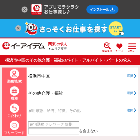
関東
の求人
▼エリア変更
横浜市中区のその他介護・福祉のバイト・アルバイト・パートの求人
情報一覧
横浜市中区
選択
勤務地/駅
その他介護・福祉
選択
職種
雇用形態、給与、特徴、その他
選択
こだわり
を含まない
フリーワード