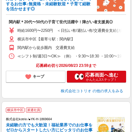
ド
するお仕事♪無資格・未経験歓迎＊子育て経験
活
を活かせます◎
ル
自
関内駅＊20代〜50代の子育て世代活躍中！障がい者支援員◎
役
時給1600円〜2250円 ＜日払い有/週払い有/交通費全支給(ガソリ
横浜市中区【最寄り駅：関内駅】
関内駅から徒歩圏内 交通費支給
≪シフト制/週3日〜OK≫ （例） ・9:30〜18:30 ・10:00〜19:00
応募締め切り2026/08/23 23:59まで
応募画面へ進む
キープ
かんたん3ステップ！
株式会社コトリオ
の他の求人をみる
横浜市中区
派遣社員
株式会社kotrio /●YK-H-1869664
女
未経験の方でも大歓迎！福祉業界でのお仕事を
ド
ゼロからスタートしたい方にピッタリのお仕事