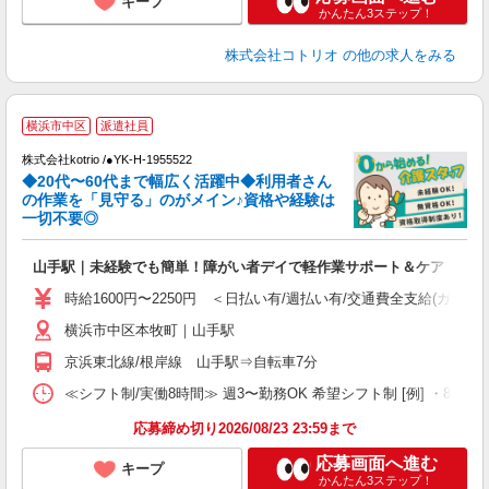
キープ
かんたん3ステップ！
株式会社コトリオ
の他の求人をみる
横浜市中区
派遣社員
株式会社kotrio /●YK-H-1955522
◆20代〜60代まで幅広く活躍中◆利用者さん
さ
の作業を「見守る」のがメイン♪資格や経験は
一切不要◎
女
ド
山手駅｜未経験でも簡単！障がい者デイで軽作業サポート＆ケア
活
ル
時給1600円〜2250円 ＜日払い有/週払い有/交通費全支給(ガソリ
自
横浜市中区本牧町｜山手駅
役
京浜東北線/根岸線 山手駅⇒自転車7分
≪シフト制/実働8時間≫ 週3〜勤務OK 希望シフト制 [例] ・8:00〜17:0
応募締め切り2026/08/23 23:59まで
応募画面へ進む
キープ
かんたん3ステップ！