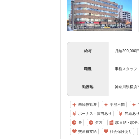
給与
月給200,0
職種
事務スタッフ
勤務地
神奈川県横浜市
未経験歓迎
学歴不問
ボーナス・賞与あり
昇給あ
昼
夕方
駅直結・駅チ
交通費支給
社会保険あり