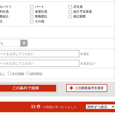
ルバイト
パート
正社員
約社員
派遣社員
紹介予定派遣
業紹介
業務委託
独立開業
託
その他
を含む
を含まない
なし
本日掲載
締切間近
この検索条件を保存
条件で検索
33 件
の情報が見つかりました