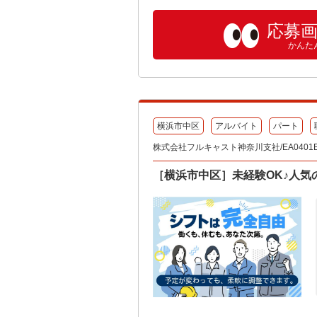
応募
かんた
横浜市中区
アルバイト
パート
株式会社フルキャスト神奈川支社/EA0401E
［横浜市中区］未経験OK♪人気