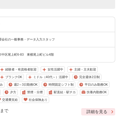
〜
理会社の一般事務・データ入力スタッフ
中区尾上町6-83 東横尾上町ビル4階
経験者・有資格者歓迎
女性活躍中
主婦・主夫歓迎
ブランクOK
ミドル（40代～）活躍中
完全週休2日制
み
週2～3日勤務OK
時間固定シフト制
平日のみ勤務OK
夕方
禁煙・分煙
駅直結・駅チカ
扶養内勤務OK
交通費支給
社会保険あり
9 まで
詳細を見る