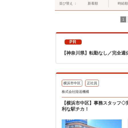
並び替え ：
新着順
時給順
1
PR
【神奈川県】転勤なし／完全週
横浜市中区
正社員
株式会社陸送機構
【横浜市中区】事務スタッフ◇
利な駅チカ！