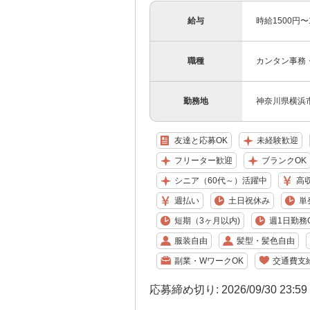
給与
時給1500円
職種
カンタン事務
勤務地
神奈川県横浜
友達と応募OK
未経験歓迎
フリーター歓迎
ブランクOK
シニア（60代～）活躍中
高
週払い
土日祝休み
単
短期（3ヶ月以内)
週1日勤務
服装自由
髪型・髪色自由
副業・WワークOK
交通費支
応募締め切り: 2026/09/30 23:5