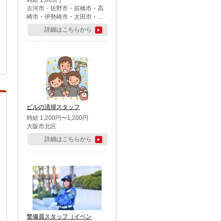
時給 1,065円
古河市・佐野市・前橋市・高
崎市・伊勢崎市・太田市・館
林市・藤岡市・大泉町・さい
詳細はこちらから
たま市北区・川越市・熊谷
市・行田市・秩父市・所沢
市・飯能市・東松山市・坂戸
市・鶴ケ島市・千葉市中央
区・市川市・松戸市・習志野
市・柏市・流山市・八千代
市・足立区・江戸川区・八王
子市・町田市
ビルの清掃スタッフ
時給 1,200円〜1,200円
大阪市北区
詳細はこちらから
警備員スタッフ（イベン