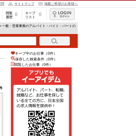
質問
サイトマップ
掲載ご希望のお客様へ
閲覧
キープ
0
0
履歴
リスト
ログイン
> 一般・営業事務のアルバイト・バイト・パートの
キープ中のお仕事（0件）
保存した検索条件（
0
件）
閲覧したお仕事（0件）
件