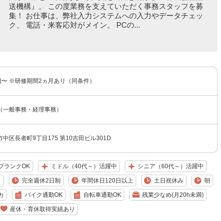
送機構』。 この度業務を支えていただく事務スタッフを募
集！ お仕事は、弊社入力システムへの入力やデータチェッ
ク、 電話・来客応対がメイン。 PCの...
00円〜 ※研修期間2ヵ月あり（同条件）
（一般事務・経理事務）
中区長者町9丁目175 第10吉田ビル301D
ブランクOK
ミドル（40代～）活躍中
シニア（60代～）活躍中
り
完全週休2日制
年間休日120日以上
土日祝休み
朝
カ
バイク通勤OK
自転車通勤OK
残業少なめ(月20h未満)
産休・育休取得実績あり