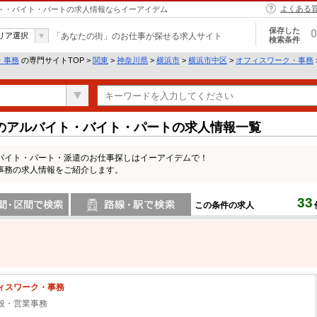
よくある
イト・バイト・パートの求人情報ならイーアイデム
保存した
0
リア選択
「あなたの街」のお仕事が探せる求人サイト
検索条件
・事務
の専門サイトTOP >
関東
>
神奈川県
>
横浜市
>
横浜市中区
>
オフィスワーク・事務
のアルバイト・バイト・パートの求人情報一覧
バイト・パート・派遣のお仕事探しはイーアイデムで！
事務の求人情報をご紹介します。
33
この条件の求人
間で検索
路線・駅・駅で検索
ィスワーク・事務
般・営業事務