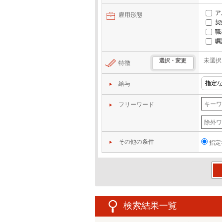
ア
雇用形態
契
職
嘱
未選択
選択・変更
特徴
給与
フリーワード
その他の条件
指定
この
検索結果一覧