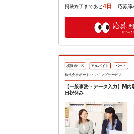
4日
掲載終了まであと
応募締め切り:
応募
かんた
横浜市中区
アルバイト
パート
株式会社ポートハウジングサービス
【一般事務・データ入力】関内駅
日祝休み