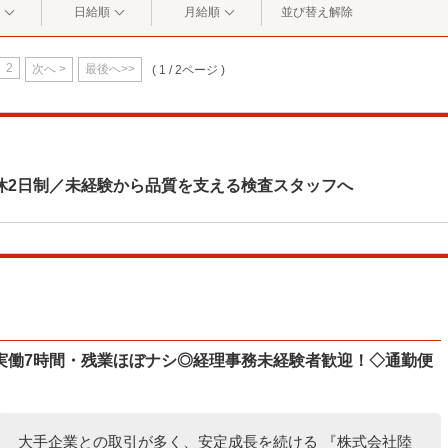
日給順
月給順
並び替え解除
2
次へ >
最後へ>>
( 1 / 2ページ )
休2日制／未経験から品質を支える検査スタッフへ
実働7時間・残業ほぼナシ◎経理事務未経験者歓迎！◇通勤便
大手企業との取引が多く、安定成長を続ける 『株式会社陸