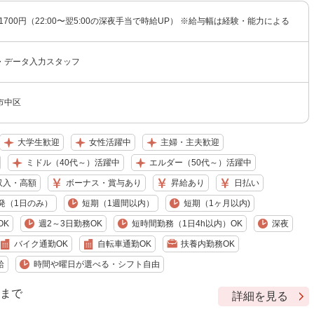
〜1700円（22:00〜翌5:00の深夜手当で時給UP） ※給与幅は経験・能力による
・データ入力スタッフ
市中区
大学生歓迎
女性活躍中
主婦・主夫歓迎
ミドル（40代～）活躍中
エルダー（50代～）活躍中
収入・高額
ボーナス・賞与あり
昇給あり
日払い
発（1日のみ）
短期（1週間以内）
短期（1ヶ月以内)
OK
週2～3日勤務OK
短時間勤務（1日4h以内）OK
深夜
バイク通勤OK
自転車通勤OK
扶養内勤務OK
給
時間や曜日が選べる・シフト自由
9 まで
詳細を見る