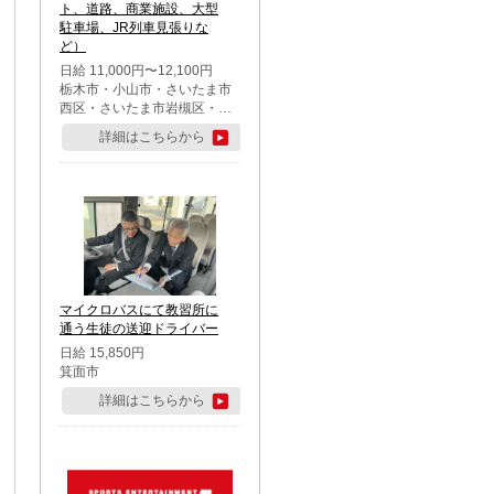
ト、道路、商業施設、大型
駐車場、JR列車見張りな
ど）
日給 11,000円〜12,100円
栃木市・小山市・さいたま市
西区・さいたま市岩槻区・久
喜市・蓮田市
詳細はこちらから
マイクロバスにて教習所に
通う生徒の送迎ドライバー
日給 15,850円
箕面市
詳細はこちらから