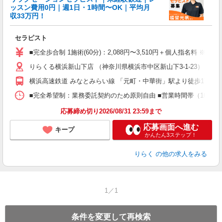
ッスン費用0円｜週1日・1時間〜OK｜平均月
収33万円！
目
セラピスト
入
た
■完全歩合制 1施術(60分)：2,088円〜3,510円＋個人指名料 ※
主
りらくる横浜新山下店 （神奈川県横浜市中区新山下3-1-23）
躍
額
横浜高速鉄道 みなとみらい線 「元町・中華街」駅より徒歩17分
間
ス
■完全希望制：業務委託契約のため原則自由 ■営業時間帯（10:00
K.
応募締め切り2026/08/31 23:59まで
応募画面へ進む
キープ
かんたん3ステップ！
りらく
の他の求人をみる
1／1
条件を変更して再検索