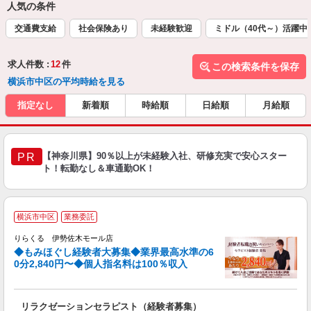
人気の条件
交通費支給
社会保険あり
未経験歓迎
ミドル（40代～）活躍中
求人件数 :
12
件
この検索条件を保存
横浜市中区の平均時給を見る
指定なし
新着順
時給順
日給順
月給順
【神奈川県】90％以上が未経験入社、研修充実で安心スター
PR
ト！転勤なし＆車通勤OK！
◆
横浜市中区
業務委託
円
りらくる 伊勢佐木モール店
◆もみほぐし経験者大募集◆業界最高水準の6
0分2,840円〜◆個人指名料は100％収入
に
間
リラクゼーションセラピスト（経験者募集）
入