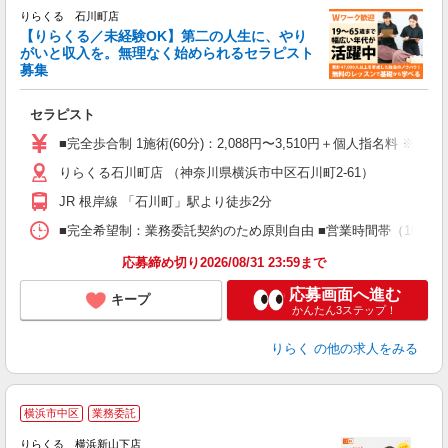
りらくる 石川町店
【りらくる／未経験OK】第二の人生に、やり
がいと収入を。無理なく始められるセラピスト
募集
つ
セラピスト
入
た
■完全歩合制 1施術(60分)：2,088円〜3,510円＋個人指名料 ※
主
りらくる石川町店 （神奈川県横浜市中区石川町2-61）
躍
額
JR 根岸線 「石川町」駅より徒歩2分
間
ス
■完全希望制：業務委託契約のため原則自由 ■営業時間帯（10:00
K.
応募締め切り2026/08/31 23:59まで
応募画面へ進む
キープ
かんたん3ステップ！
りらく
の他の求人をみる
横浜市中区
業務委託
りらくる 横浜新山下店