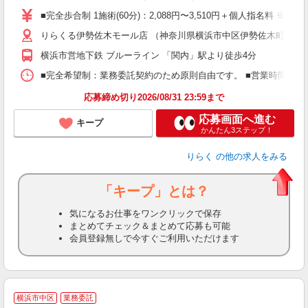
た
■完全歩合制 1施術(60分)：2,088円〜3,510円＋個人指名料 
主
りらくる伊勢佐木モール店 （神奈川県横浜市中区伊勢佐木町1-2-5
躍
額
横浜市営地下鉄 ブルーライン 「関内」駅より徒歩4分
間
ス
■完全希望制：業務委託契約のため原則自由です。 ■営業時間帯（9
K.
応募締め切り2026/08/31 23:59まで
応募画面へ進む
キープ
かんたん3ステップ！
りらく
の他の求人をみる
「キープ」とは？
気になるお仕事をワンクリックで保存
まとめてチェック＆まとめて応募も可能
会員登録無しで今すぐご利用いただけます
横浜市中区
業務委託