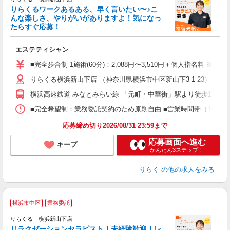
た
りらくるワークあるある、早く言いたい〜♪こ
んな楽しさ、やりがいがありますよ！気になっ
ー
たらすぐ応募！
る
エステティシャン
入
た
■完全歩合制 1施術(60分)：2,088円〜3,510円＋個人指名料 ※
主
りらくる横浜新山下店 （神奈川県横浜市中区新山下3-1-23）
躍
額
横浜高速鉄道 みなとみらい線 「元町・中華街」駅より徒歩17分
間
ス
■完全希望制：業務委託契約のため原則自由 ■営業時間帯（10:00
K.
応募締め切り2026/08/31 23:59まで
応募画面へ進む
キープ
かんたん3ステップ！
りらく
の他の求人をみる
横浜市中区
業務委託
りらくる 横浜新山下店
学
リラクゼーションセラピスト｜未経験歓迎｜レ