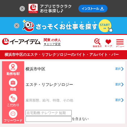
関東
の求人
▼エリア変更
横浜市中区のエステ・リフレクソロジーのバイト・アルバイト・パー
トの求人情報一覧
横浜市中区
選択
勤務地/駅
エステ・リフレクソロジー
選択
職種
雇用形態、給与、特徴、その他
選択
こだわり
を含まない
フリーワード