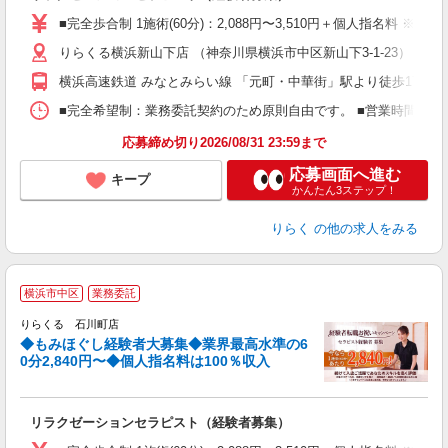
た
■完全歩合制 1施術(60分)：2,088円〜3,510円＋個人指名料 
主
りらくる横浜新山下店 （神奈川県横浜市中区新山下3-1-23）
躍
額
横浜高速鉄道 みなとみらい線 「元町・中華街」駅より徒歩17分
間
ス
■完全希望制：業務委託契約のため原則自由です。 ■営業時間帯（9
K.
応募締め切り2026/08/31 23:59まで
応募画面へ進む
キープ
かんたん3ステップ！
りらく
の他の求人をみる
◆
横浜市中区
業務委託
円
りらくる 石川町店
◆もみほぐし経験者大募集◆業界最高水準の6
0分2,840円〜◆個人指名料は100％収入
に
間
リラクゼーションセラピスト（経験者募集）
入
た