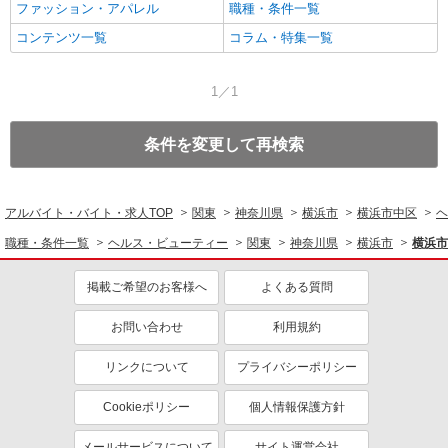
ファッション・アパレル
職種・条件一覧
コンテンツ一覧
コラム・特集一覧
1／1
条件を変更して再検索
アルバイト・バイト・求人TOP
関東
神奈川県
横浜市
横浜市中区
ヘ
職種・条件一覧
ヘルス・ビューティー
関東
神奈川県
横浜市
横浜市
掲載ご希望のお客様へ
よくある質問
お問い合わせ
利用規約
リンクについて
プライバシーポリシー
Cookieポリシー
個人情報保護方針
メールサービスについて
サイト運営会社