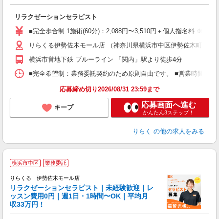
日
リラクゼーションセラピスト
入
た
■完全歩合制 1施術(60分)：2,088円〜3,510円＋個人指名料 ※
主
りらくる伊勢佐木モール店 （神奈川県横浜市中区伊勢佐木町1-2-5
躍
額
横浜市営地下鉄 ブルーライン 「関内」駅より徒歩4分
間
ス
■完全希望制：業務委託契約のため原則自由です。 ■営業時間帯（9
K.
応募締め切り2026/08/31 23:59まで
応募画面へ進む
キープ
かんたん3ステップ！
りらく
の他の求人をみる
横浜市中区
業務委託
りらくる 伊勢佐木モール店
学
リラクゼーションセラピスト｜未経験歓迎｜レ
ッスン費用0円｜週1日・1時間〜OK｜平均月
収33万円！