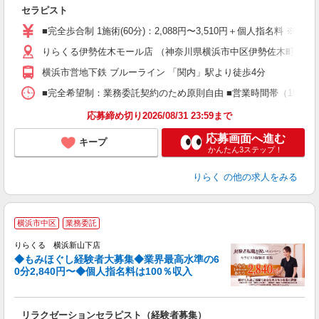
目
セラピスト
入
た
■完全歩合制 1施術(60分)：2,088円〜3,510円＋個人指名料 ※
主
りらくる伊勢佐木モール店 （神奈川県横浜市中区伊勢佐木町1-2-5
躍
額
横浜市営地下鉄 ブルーライン 「関内」駅より徒歩4分
間
ス
■完全希望制：業務委託契約のため原則自由 ■営業時間帯（10:00
K.
応募締め切り2026/08/31 23:59まで
応募画面へ進む
キープ
かんたん3ステップ！
りらく
の他の求人をみる
◆
横浜市中区
業務委託
円
りらくる 横浜新山下店
◆もみほぐし経験者大募集◆業界最高水準の6
0分2,840円〜◆個人指名料は100％収入
に
間
リラクゼーションセラピスト（経験者募集）
入