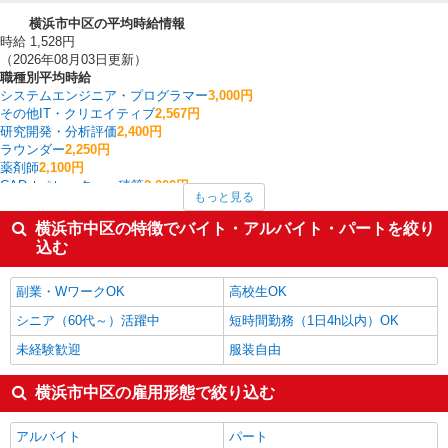
横浜市中区の平均時給情報
時給 1,528円
（2026年08月03日更新）
職種別平均時給
システムエンジニア・プログラマー
3,000円
その他IT・クリエイティブ
2,567円
研究開発・分析評価
2,400円
ラウンダー
2,250円
薬剤師
2,100円
CADオペレーター・積算
2,000円
もっと見る
個人営業
2,000円
その他営業
2,000円
横浜市中区の特徴でバイト・アルバイト・パートを絞り
その他建築・設備・アクティブワーク
1,900円
込む
経理・人事・労務・総務・法務
1,825円
横浜市中区の他の職種の平均時給を見る
副業・WワークOK
高校生OK
シニア（60代～）活躍中
短時間勤務（1日4h以内）OK
未経験歓迎
服装自由
横浜市中区の雇用形態で絞り込む
アルバイト
パート