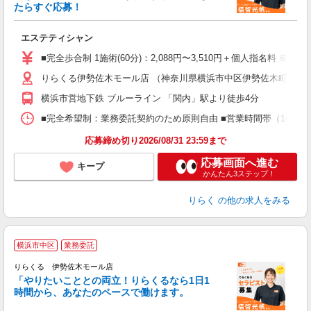
ー
たらすぐ応募！
る
エステティシャン
入
た
■完全歩合制 1施術(60分)：2,088円〜3,510円＋個人指名料 ※
主
りらくる伊勢佐木モール店 （神奈川県横浜市中区伊勢佐木町1-2-5
躍
額
横浜市営地下鉄 ブルーライン 「関内」駅より徒歩4分
間
ス
■完全希望制：業務委託契約のため原則自由 ■営業時間帯（10:00
K.
応募締め切り2026/08/31 23:59まで
応募画面へ進む
キープ
かんたん3ステップ！
りらく
の他の求人をみる
横浜市中区
業務委託
りらくる 伊勢佐木モール店
「やりたいこととの両立！りらくるなら1日1
時間から、あなたのペースで働けます。