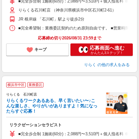
■完全歩合制 1施術(60分)：2,088円〜3,510円＋個人指名料 
主
りらくる石川町店 （神奈川県横浜市中区石川町2-61）
躍
額
JR 根岸線 「石川町」駅より徒歩2分
間
ス
■完全希望制：業務委託契約のため原則自由です。 ■営業時間帯（9
K.
応募締め切り2026/08/31 23:59まで
応募画面へ進む
キープ
かんたん3ステップ！
りらく
の他の求人をみる
横浜市中区
業務委託
り
りらくる 石川町店
た
りらくるワークあるある、早く言いたい〜♪こ
んな楽しさ、やりがいがありますよ！気になっ
ー
たらすぐ応募！
る
リラクゼーションセラピスト
入
た
■完全歩合制 1施術(60分)：2,088円〜3,510円＋個人指名料 ※
主