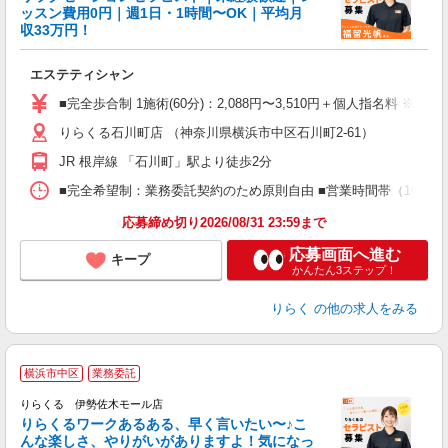
ッスン費用0円｜週1日・1時間〜OK｜平均月
収33万円！
目
エステティシャン
入
た
■完全歩合制 1施術(60分)：2,088円〜3,510円＋個人指名料 ※
主
りらくる石川町店 （神奈川県横浜市中区石川町2-61）
躍
額
JR 根岸線 「石川町」駅より徒歩2分
間
ス
■完全希望制：業務委託契約のため原則自由 ■営業時間帯（10:00
K.
応募締め切り2026/08/31 23:59まで
応募画面へ進む
キープ
かんたん3ステップ！
りらく
の他の求人をみる
横浜市中区
業務委託
り
りらくる 伊勢佐木モール店
た
りらくるワークあるある、早く言いたい〜♪こ
んな楽しさ、やりがいがありますよ！気になっ