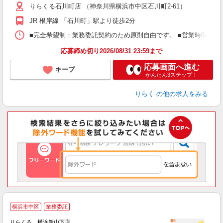
りらくる石川町店 （神奈川県横浜市中区石川町2-61）
躍
額
JR 根岸線 「石川町」駅より徒歩2分
間
ス
■完全希望制：業務委託契約のため原則自由です。 ■営業時間帯（9
K.
応募締め切り2026/08/31 23:59まで
応募画面へ進む
キープ
かんたん3ステップ！
りらく
の他の求人をみる
横浜市中区
業務委託
り
りらくる 横浜新山下店