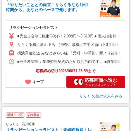
「やりたいこととの両立！りらくるなら1日1
時間から、あなたのペースで働けます。
日
リラクゼーションセラピスト
入
た
■完全歩合制 1施術(60分)：2,088円〜3,510円＋個人指名料 ※
主
りらくる横浜新山下店 （神奈川県横浜市中区新山下3-1-23）
躍
額
横浜高速鉄道 みなとみらい線 「元町・中華街」駅より徒歩17分
間
ス
■完全希望制：業務委託契約のため原則自由です。 ■営業時間帯（9
K.
応募締め切り2026/08/31 23:59まで
応募画面へ進む
キープ
かんたん3ステップ！
りらく
の他の求人をみる
横浜市中区
業務委託
りらくる 石川町店
学
リラクゼーションセラピスト｜未経験歓迎｜レ