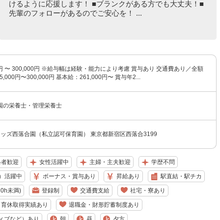
けるように応援します！ ■ブランクがある方でも大丈夫！■
先輩のフォローがあるのでご安心を！ ...
00円 〜 300,000円 ※給与幅は経験・能力により考慮 賞与あり 交通費あり／全額
,000円〜300,000円 基本給：261,000円〜 賞与年2...
園の栄養士・管理栄養士
ッズ西落合園（私立認可保育園） 東京都新宿区西落合3199
格者歓迎
女性活躍中
主婦・主夫歓迎
学歴不問
）活躍中
ボーナス・賞与あり
昇給あり
駅直結・駅チカ
0h未満)
登録制
交通費支給
社宅・寮あり
・育休取得実績あり
退職金・財形貯蓄制度あり
ィブなど）あり
朝
昼
夕方