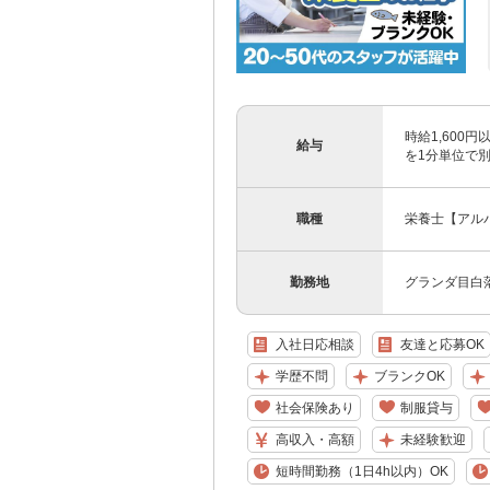
時給1,600
給与
を1分単位で
職種
栄養士【アル
勤務地
グランダ目白落
入社日応相談
友達と応募OK
学歴不問
ブランクOK
社会保険あり
制服貸与
高収入・高額
未経験歓迎
短時間勤務（1日4h以内）OK