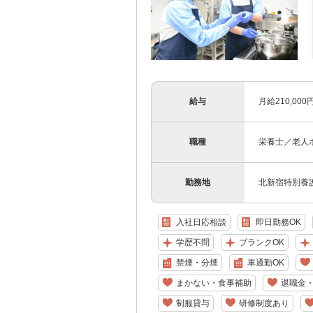
給与
月給210,000
職種
栄養士／老人
勤務地
北新宿特別養護
入社日応相談
即日勤務OK
学歴不問
ブランクOK
禁煙・分煙
車通勤OK
まかない・食事補助
退職金
制服貸与
研修制度あり