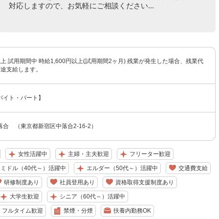
対応しますので、お気軽にご相談ください...
円以上 試用期間中 時給1,600円以上(試用期間2ヶ月) 残業が発生した場合、残業代
別途支給します。
バイト・パート】
合 （東京都新宿区中落合2-16-2）
女性活躍中
主婦・主夫歓迎
フリーター歓迎
ミドル（40代～）活躍中
エルダー（50代～）活躍中
交通費支給
研修制度あり
社員登用あり
資格取得支援制度あり
大学生歓迎
シニア（60代～）活躍中
フルタイム歓迎
禁煙・分煙
扶養内勤務OK