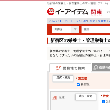
新宿区の栄養士・管理栄養士の求人情報 | アルバ
エ
関東
アルバイト・バイト・求人TOP
>
関東
>
東京都
>
勤務地
職種
新宿区の栄養士・管理栄養士
新宿区の栄養士・管理栄養士のアルバイト・
あなたにぴったりの新宿区の栄養士・管理栄
勤務地で検索
通勤時間・区
選択・変更
東京都
新宿区
飲食
選択・変更
職種
栄