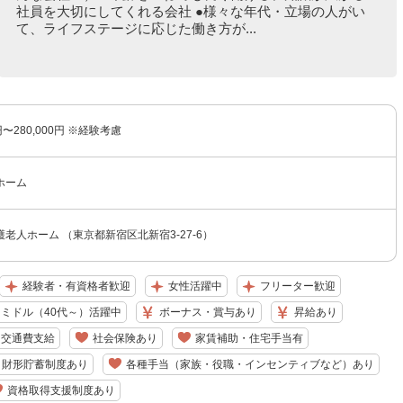
社員を大切にしてくれる会社 ●様々な年代・立場の人がい
て、ライフステージに応じた働き方が...
円〜280,000円 ※経験考慮
ホーム
老人ホーム （東京都新宿区北新宿3-27-6）
経験者・有資格者歓迎
女性活躍中
フリーター歓迎
ミドル（40代～）活躍中
ボーナス・賞与あり
昇給あり
交通費支給
社会保険あり
家賃補助・住宅手当有
・財形貯蓄制度あり
各種手当（家族・役職・インセンティブなど）あり
資格取得支援制度あり