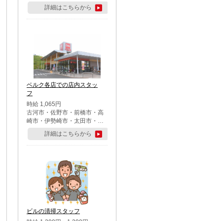
詳細はこちらから
ベルク各店での店内スタッ
フ
時給 1,065円
古河市・佐野市・前橋市・高
崎市・伊勢崎市・太田市・館
林市・藤岡市・大泉町・さい
詳細はこちらから
たま市北区・川越市・熊谷
市・行田市・秩父市・所沢
市・飯能市・東松山市・坂戸
市・鶴ケ島市・千葉市中央
区・市川市・松戸市・習志野
市・柏市・流山市・八千代
市・足立区・江戸川区・八王
子市・町田市
ビルの清掃スタッフ