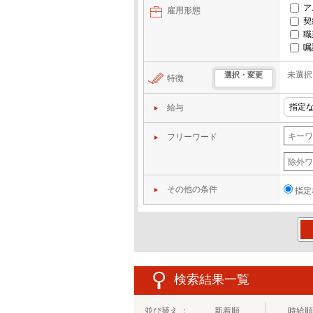
ア
雇用形態
契
職
嘱
未選択
選択・変更
特徴
給与
フリーワード
その他の条件
指定
この
検索結果一覧
並び替え ：
新着順
時給順