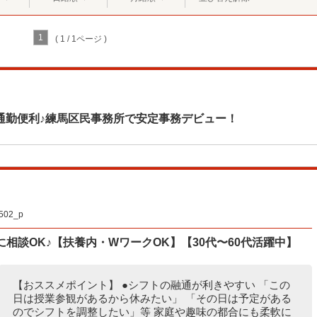
1
( 1 / 1ページ )
通勤便利♪練馬区民事務所で安定事務デビュー！
02_p
相談OK♪【扶養内・WワークOK】【30代〜60代活躍中】
【おススメポイント】 ●シフトの融通が利きやすい 「この
日は授業参観があるから休みたい」 「その日は予定がある
のでシフトを調整したい」等 家庭や趣味の都合にも柔軟に