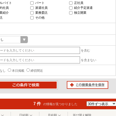
ルバイト
パート
正社員
約社員
派遣社員
紹介予定派遣
業紹介
業務委託
独立開業
託
その他
を含む
を含まない
なし
本日掲載
締切間近
この検索条件を保存
条件で検索
7 件
の情報が見つかりました
日給順
月給順
並び替え解除