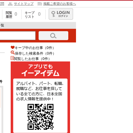
質問
サイトマップ
掲載ご希望のお客様へ
閲覧
キープ
0
0
履歴
リスト
ログイン
一覧
キープ中のお仕事（0件）
保存した検索条件（
0
件）
閲覧したお仕事（0件）
件