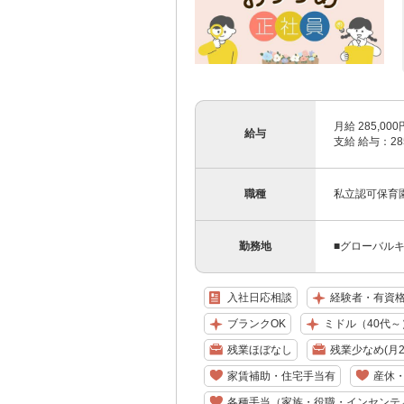
月給 285,0
給与
支給 給与：285
職種
私立認可保育
勤務地
■グローバルキ
入社日応相談
経験者・有資
ブランクOK
ミドル（40代～
残業ほぼなし
残業少なめ(月2
家賃補助・住宅手当有
産休
各種手当（家族・役職・インセンテ