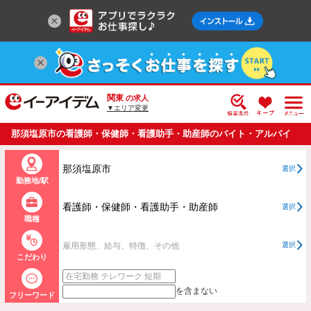
関東
の求人
▼エリア変更
那須塩原市の看護師・保健師・看護助手・助産師のバイト・アルバイ
ト・パートの求人情報一覧
那須塩原市
選択
勤務地/駅
看護師・保健師・看護助手・助産師
選択
職種
雇用形態、給与、特徴、その他
選択
こだわり
を含まない
フリーワード