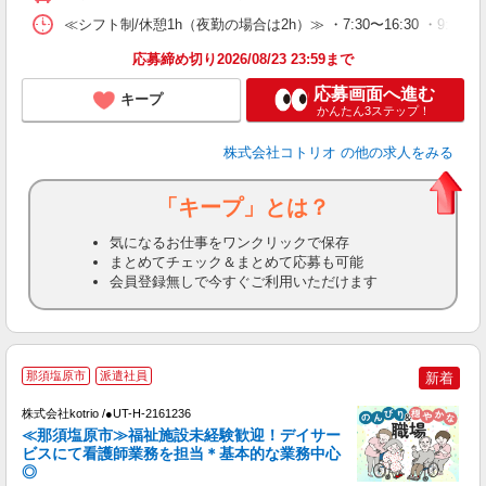
≪シフト制/休憩1h（夜勤の場合は2h）≫ ・7:30〜16:30 ・9:0
応募締め切り2026/08/23 23:59まで
応募画面へ進む
キープ
かんたん3ステップ！
株式会社コトリオ
の他の求人をみる
「キープ」とは？
気になるお仕事をワンクリックで保存
まとめてチェック＆まとめて応募も可能
会員登録無しで今すぐご利用いただけます
那須塩原市
派遣社員
新着
◎
株式会社kotrio /●UT-H-2161236
女
≪那須塩原市≫福祉施設未経験歓迎！デイサー
ド
ビスにて看護師業務を担当＊基本的な業務中心
活
◎
ル