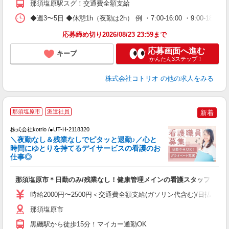
那須塩原駅スグ！交通費全額支給
◆週3〜5日 ◆休憩1h（夜勤は2h） 例 ・7:00-16:00 ・9:00-18:00 ・11
応募締め切り2026/08/23 23:59まで
応募画面へ進む
キープ
かんたん3ステップ！
株式会社コトリオ
の他の求人をみる
那須塩原市
派遣社員
新着
株式会社kotrio /●UT-H-2118320
女
＼夜勤なし＆残業なしでピタッと退勤♪／心と
ド
時間にゆとりを持てるデイサービスの看護のお
活
仕事◎
ル
自
那須塩原市＊日勤のみ/残業なし！健康管理メインの看護スタッフ
役
時給2000円〜2500円＜交通費全額支給(ガソリン代含む)/日払い可
那須塩原市
黒磯駅から徒歩15分！マイカー通勤OK