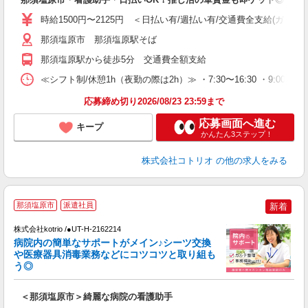
役
時給1500円〜2125円 ＜日払い有/週払い有/交通費全支給(ガソリ
那須塩原市 那須塩原駅そば
那須塩原駅から徒歩5分 交通費全額支給
≪シフト制/休憩1h（夜勤の際は2h）≫ ・7:30〜16:30 ・9:00〜18
応募締め切り2026/08/23 23:59まで
応募画面へ進む
キープ
かんたん3ステップ！
株式会社コトリオ
の他の求人をみる
2
那須塩原市
派遣社員
新着
株式会社kotrio /●UT-H-2162214
女
病院内の簡単なサポートがメイン♪シーツ交換
ド
や医療器具消毒業務などにコツコツと取り組も
活
う◎
ル
自
＜那須塩原市＞綺麗な病院の看護助手