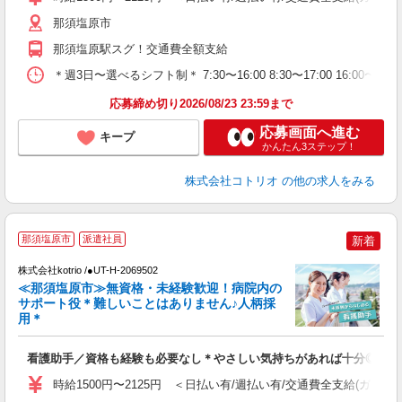
那須塩原市
那須塩原駅スグ！交通費全額支給
＊週3日〜選べるシフト制＊ 7:30〜16:00 8:30〜17:00 16:00
応募締め切り2026/08/23 23:59まで
応募画面へ進む
キープ
かんたん3ステップ！
株式会社コトリオ
の他の求人をみる
2
那須塩原市
派遣社員
新着
株式会社kotrio /●UT-H-2069502
女
≪那須塩原市≫無資格・未経験歓迎！病院内の
ド
サポート役＊難しいことはありません♪人柄採
活
用＊
ル
自
看護助手／資格も経験も必要なし＊やさしい気持ちがあれば十分◎
役
時給1500円〜2125円 ＜日払い有/週払い有/交通費全支給(ガソリ