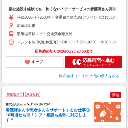
自
福祉施設未経験でも、怖くない＊デイサービスの看護師さん募集◎
役
時給2000円〜2500円＜交通費全額支給(ガソリン代含む)/日払い可
那須塩原市
那須塩原駅スグ！交通費全額支給
＜シフト制/休憩1h/週3日〜OK＞ ・7:30〜16:30 ・9:30〜18:30
応募締め切り2026/08/23 23:59まで
応募画面へ進む
キープ
かんたん3ステップ！
株式会社コトリオ
の他の求人をみる
那須塩原市
派遣社員
新着
株式会社kotrio /●UT-H-1977294
女
看護師さんや患者さんをサポートするお仕事◎
ド
16時退社も可！シフト相談も柔軟に対応しま
活
す＊
ル
自