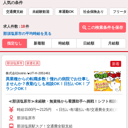
人気の条件
交通費支給
未経験歓迎
車通勤OK
社会保険あり
フリータ
求人件数 :
18
件
この検索条件を保存
那須塩原市の平均時給を見る
指定なし
新着順
時給順
日給順
月給順
2
那須塩原市
派遣社員
新着
株式会社kotrio /●UT-H-2051461
女
異業種からの転職多数！憧れの病院でお仕事し
ド
ませんか？夜勤なしも相談OK！日払いOK！ブ
活
ランクOK！
ル
自
≪那須塩原市≫未経験・無資格から看護助手へ挑戦！シフト相談OK♪
役
時給1500円〜2125円 ＜日払い有/週払い有/交通費全支給(ガソリ
那須塩原市
那須塩原駅スグ！交通費全額支給