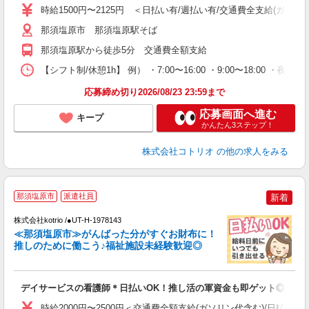
役
時給1500円〜2125円 ＜日払い有/週払い有/交通費全支給(ガソリ
那須塩原市 那須塩原駅そば
那須塩原駅から徒歩5分 交通費全額支給
【シフト制/休憩1h】 例） ・7:00〜16:00 ・9:00〜18:00 ・夜勤1
応募締め切り2026/08/23 23:59まで
応募画面へ進む
キープ
かんたん3ステップ！
株式会社コトリオ
の他の求人をみる
那須塩原市
派遣社員
新着
代
株式会社kotrio /●UT-H-1978143
女
≪那須塩原市≫がんばった分がすぐお財布に！
ド
推しのために働こう♪福祉施設未経験歓迎◎
活
ル
自
デイサービスの看護師＊日払いOK！推し活の軍資金も即ゲット◎
役
時給2000円〜2500円＜交通費全額支給(ガソリン代含む)/日払い可