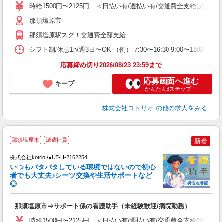
役
時給1500円〜2125円 ＜日払い有/週払い有/交通費全支給(ガソリ
那須塩原市
那須塩原駅スグ！交通費全額支給
シフト制/休憩1h/週3日〜OK （例） 7:30〜16:30 9:00〜18:00 
応募締め切り2026/08/23 23:59まで
応募画面へ進む
キープ
かんたん3ステップ！
株式会社コトリオ
の他の求人をみる
那須塩原市
派遣社員
新着
月
株式会社kotrio /●UT-H-2162254
女
いつもバタバタしている環境ではないので初心
ド
者でも大丈夫♪シーツ交換や生活サポートなど
活
◎
ル
自
那須塩原市⇒サポート係の看護助手（未経験歓迎/病院勤務）
役
時給1500円〜2125円 ＜日払い有/週払い有/交通費全支給(ガソリ