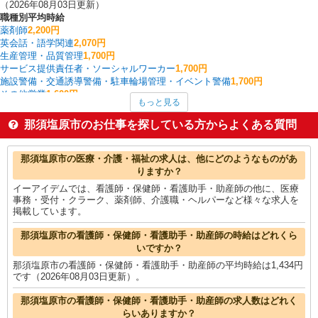
（2026年08月03日更新）
職種別平均時給
薬剤師
2,200円
英会話・語学関連
2,070円
生産管理・品質管理
1,700円
サービス提供責任者・ソーシャルワーカー
1,700円
施設警備・交通誘導警備・駐車輪場管理・イベント警備
1,700円
その他営業
1,600円
もっと見る
その他介護・福祉
1,500円
配送・配達ドライバー
1,500円
那須塩原市のお仕事を探している方からよくある質問
フォークリフト
1,471円
介護職・ヘルパー
1,436円
那須塩原市の他の職種の平均時給を見る
那須塩原市の医療・介護・福祉の求人は、他にどのようなものがあ
りますか？
イーアイデムでは、看護師・保健師・看護助手・助産師の他に、医療
事務・受付・クラーク、薬剤師、介護職・ヘルパーなど様々な求人を
掲載しています。
那須塩原市の看護師・保健師・看護助手・助産師の時給はどれくら
いですか？
那須塩原市の看護師・保健師・看護助手・助産師の平均時給は1,434円
です（2026年08月03日更新）。
那須塩原市の看護師・保健師・看護助手・助産師の求人数はどれく
らいありますか？