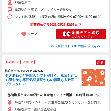
那須塩原市
黒磯駅から車でスグ！マイカー通勤OK
シフト制/休憩1h（夜勤は2h）/週3〜OK ■7:00〜16:00 ■9:00〜1
応募締め切り2026/08/23 23:59まで
応募画面へ進む
キープ
かんたん3ステップ！
株式会社コトリオ
の他の求人をみる
那須塩原市
派遣社員
新着
株式会社kotrio /●UT-H-2119227
夕方退勤など理想のシフトが叶う、風通しがよ
女
く穏やかな雰囲気◎病院からの転職も大歓迎！
ド
ブランクOK！
活
ル
那須塩原市★2000円〜の高時給！デイで看護！16時退勤OKで安心
自
時給2000円〜2500円＜交通費全額支給(ガソリン代含む)/日払い可
役
那須塩原市 那須塩原駅そば