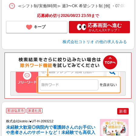
≪シフト制/実働8時間≫ 週3〜OK 希望シフト制 [例] ・07:00 〜 16:00
応募締め切り2026/08/23 23:59まで
応募画面へ進む
キープ
かんたん3ステップ！
株式会社コトリオ
の他の求人をみる
那須塩原市
派遣社員
新着
◎
株式会社kotrio /●UT-H-2093212
女
未経験大歓迎◎病院内で看護師さんのお手伝い
ド
や患者さんのサポートなど！未経験でも高収入
活