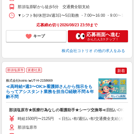
那須塩原駅から徒歩5分 交通費全額支給
▼シフト制/休憩1h/週3日〜5日勤務 ・7:00〜16:00 ・9:00〜18
応募締め切り2026/08/23 23:59まで
応募画面へ進む
キープ
かんたん3ステップ！
株式会社コトリオ
の他の求人をみる
【
那須塩原市
派遣社員
新着
株式会社kotrio /●UT-H-2158669
女
≪高時給×週3〜OK≫看護師さんから指示をも
ド
らってアシスタント業務を担当◎経験不問＆年
活
齢不問
ル
自
那須塩原市★医療行為なしの看護助手★シーツ交換等≪日払いOK≫
役
時給1500円〜2125円 ＜日払い有/週払い有/交通費全支給(ガソリ
那須塩原市