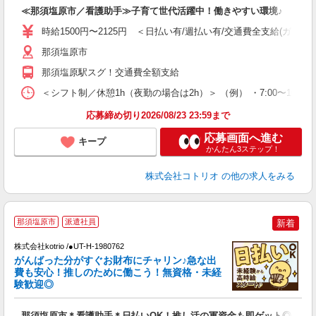
≪那須塩原市／看護助手≫子育て世代活躍中！働きやすい環境♪
役
時給1500円〜2125円 ＜日払い有/週払い有/交通費全支給(ガソリ
那須塩原市
那須塩原駅スグ！交通費全額支給
＜シフト制／休憩1h（夜勤の場合は2h）＞ （例） ・7:00〜16:00 ・
応募締め切り2026/08/23 23:59まで
応募画面へ進む
キープ
かんたん3ステップ！
株式会社コトリオ
の他の求人をみる
2
那須塩原市
派遣社員
新着
株式会社kotrio /●UT-H-1980762
女
がんばった分がすぐお財布にチャリン♪急な出
ド
費も安心！推しのために働こう！無資格・未経
活
験歓迎◎
ル
自
那須塩原市＊看護助手＊日払いOK！推し活の軍資金も即ゲット◎