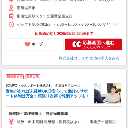
那須塩原市
那須塩原駅スグ！交通費全額支給
≪シフト制/休憩1h≫ ・7:30〜16:30 ・9:00〜18:00 など ※残業
応募締め切り2026/08/23 23:59まで
応募画面へ進む
キープ
かんたん3ステップ！
株式会社コトリオ
の他の求人をみる
那須塩原市
業務委託
SOMPOヘルスサポート株式会社 全支援対応コース
資格があれば未経験OK◎安心して働けるサポ
ート体制は万全！頑張り次第で報酬アップも！
支
保健師・管理栄養士 特定保健指導
報酬：出来高制 報酬額（消費税抜き）： ・事業所一括面談(対面) 1日：