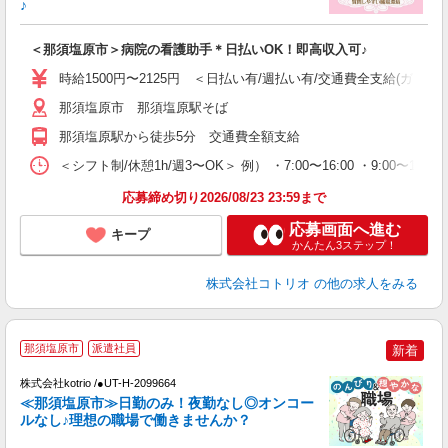
♪
ル
自
＜那須塩原市＞病院の看護助手＊日払いOK！即高収入可♪
役
時給1500円〜2125円 ＜日払い有/週払い有/交通費全支給(ガソリ
那須塩原市 那須塩原駅そば
那須塩原駅から徒歩5分 交通費全額支給
＜シフト制/休憩1h/週3〜OK＞ 例） ・7:00〜16:00 ・9:00〜18:0
応募締め切り2026/08/23 23:59まで
応募画面へ進む
キープ
かんたん3ステップ！
株式会社コトリオ
の他の求人をみる
≪
那須塩原市
派遣社員
新着
株式会社kotrio /●UT-H-2099664
女
≪那須塩原市≫日勤のみ！夜勤なし◎オンコー
ド
ルなし♪理想の職場で働きませんか？
活
ル