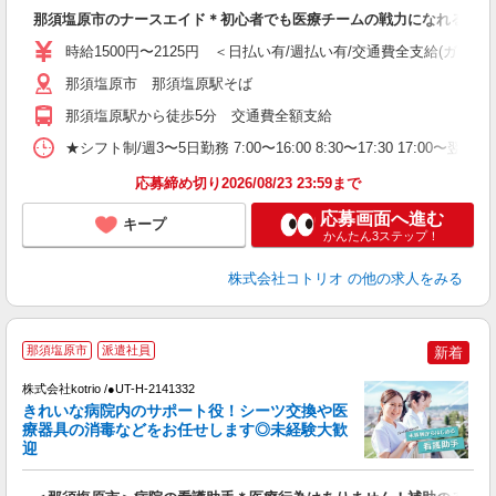
自
那須塩原市のナースエイド＊初心者でも医療チームの戦力になれる
役
時給1500円〜2125円 ＜日払い有/週払い有/交通費全支給(ガソリ
那須塩原市 那須塩原駅そば
那須塩原駅から徒歩5分 交通費全額支給
★シフト制/週3〜5日勤務 7:00〜16:00 8:30〜17:30 17:00〜
応募締め切り2026/08/23 23:59まで
応募画面へ進む
キープ
かんたん3ステップ！
株式会社コトリオ
の他の求人をみる
2
那須塩原市
派遣社員
新着
株式会社kotrio /●UT-H-2141332
女
きれいな病院内のサポート役！シーツ交換や医
ド
療器具の消毒などをお任せします◎未経験大歓
活
迎
ル
自