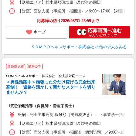
【活動エリア】栃木県那須塩原市及びその周辺
【対面】面談支援（事業所一括面談）／9:00〜17:00 【対面】面
応募締め切り2026/08/31 23:59まで
応募画面へ進む
キープ
かんたん3ステップ！
ＳＯＭＰＯヘルスサポート株式会社
の他の求人をみる
那須塩原市
業務委託
SOMPOヘルスサポート株式会社 全支援対応コース
＜男性活躍中＞頑張った分だけ稼げる完全出来
高制！ 資格を活かして新たなスタートを切り
ませんか？
支
特定保健指導（保健師・管理栄養士）
報酬：完全出来高制 報酬額（消費税抜き）： ・事業所一括面談(対面) 
【活動エリア】栃木県那須塩原市及びその周辺
【対面】面談支援（事業所一括面談・個別訪問）／9:00〜18:00の