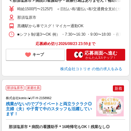
＜那須塩原市＞病院の看護助手＊医療行為はありません！補助のみ！
役
時給1500円〜2125円 ＜日払い有/週払い有/交通費全支給(ガソリ
那須塩原市
黒磯駅から車でスグ！マイカー通勤OK
■シフト制/週3〜OK 例） ・7:30〜16:30 ・9:00〜18:00 ・夜勤16
応募締め切り2026/08/23 23:59まで
応募画面へ進む
キープ
かんたん3ステップ！
株式会社コトリオ
の他の求人をみる
那須塩原市
派遣社員
新着
払
株式会社kotrio /●UT-H-2158962
女
残業がないのでプライベートと両立ラクラク◎
ド
主婦（夫）や子育て中のスタッフも活躍してい
活
ます！
ル
自
那須塩原市＊病院の看護助手＊16時帰宅もOK！残業なし◎