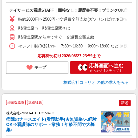
自
デイサービス看護STAFF｜面接なし！履歴書不要！ブランクOK◎
役
時給2000円〜2500円＜交通費全額支給(ガソリン代含む)/日払い可
那須塩原市 那須塩原駅そば
那須塩原駅から車ですぐ 交通費全額支給
≪シフト制/休憩1h≫ ・7:30〜16:30 ・9:00〜18:00 など ※残業
応募締め切り2026/08/23 23:59まで
応募画面へ進む
キープ
かんたん3ステップ！
株式会社コトリオ
の他の求人をみる
2
那須塩原市
派遣社員
新着
不
株式会社kotrio /●UT-H-2158783
女
病院のナースエイド(看護助手)★無資格/未経験
ド
OK⇒看護師のサポート業務！年齢不問で大募
活
集♪
ル