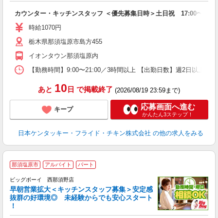
見
カウンター・キッチンスタッフ ＜優先募集日時＞土日祝 17:00〜21:0
未
ダ
時給1070円
昇
栃木県那須塩原市島方455
上
か
イオンタウン那須塩原内
【勤務時間】9:00〜21:00／3時間以上 【出勤日数】週2日以
10
あと
日
で掲載終了
(2026/08/19 23:59まで)
応募画面へ進む
キープ
かんたん3ステップ！
日本ケンタッキー・フライド・チキン株式会社
の他の求人をみる
那須塩原市
アルバイト
パート
ビッグボーイ 西那須野店
早朝営業拡大＜キッチンスタッフ募集＞安定感
抜群の好環境◎ 未経験からでも安心スタート
！