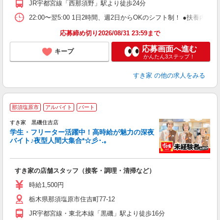
JR宇都宮線「西那須野」駅より徒歩24分
22:00〜翌5:00 1日2時間、週2日からOKのシフト制！ ●扶養内勤務
応募締め切り2026/08/31 23:59まで
応募画面へ進む
キープ
かんたん3ステップ！
すき家
の他の求人をみる
那須塩原市
アルバイト
パート
すき家 黒磯住吉店
学生・フリーター活躍中！高時給が魅力の深夜
バイト♪夜型人間大集合*☆彡･.｡
つ
すき家の店舗スタッフ（接客・調理・清掃など）
履
ミ
時給1,500円
～
栃木県那須塩原市住吉町77-12
勤
社
JR宇都宮線・東北本線「黒磯」駅より徒歩16分