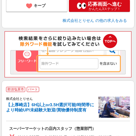
応募画面へ進む
キープ
かんたん3ステップ！
株式会社とりせん
の他の求人をみる
那須塩原市
パート
株式会社とりせん
【上厚崎店】6H以上or3.5H選択可能/時間帯に
より時給UP/未経験大歓迎/買物優待制度有
り
スーパーマーケットの店内スタッフ（惣菜部門）
入
短