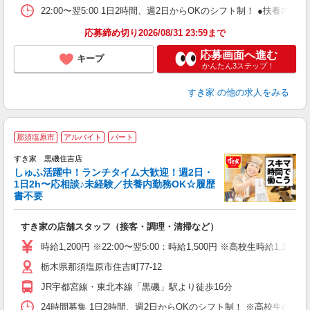
22:00〜翌5:00 1日2時間、週2日からOKのシフト制！ ●扶養内勤務
応募締め切り2026/08/31 23:59まで
応募画面へ進む
キープ
かんたん3ステップ！
すき家
の他の求人をみる
≪
那須塩原市
アルバイト
パート
すき家 黒磯住吉店
しゅふ活躍中！ランチタイム大歓迎！週2日・
安
1日2h〜応相談♪未経験／扶養内勤務OK☆履歴
書不要
の
すき家の店舗スタッフ（接客・調理・清掃など）
履
タ
時給1,200円 ※22:00〜翌5:00：時給1,500円 ※高校生時給1,150
（
栃木県那須塩原市住吉町77-12
夜
事
JR宇都宮線・東北本線「黒磯」駅より徒歩16分
24時間募集 1日2時間、週2日からOKのシフト制！ ※高校生のシ