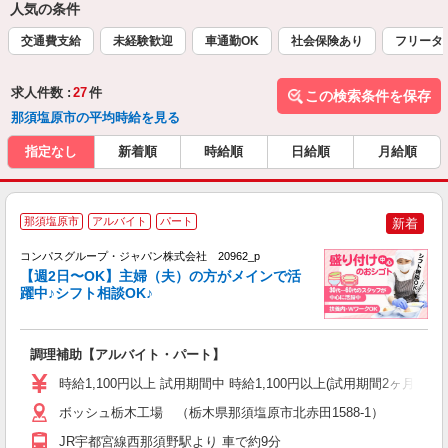
人気の条件
交通費支給
未経験歓迎
車通勤OK
社会保険あり
フリータ
求人件数 :
27
件
この検索条件を保存
那須塩原市の平均時給を見る
指定なし
新着順
時給順
日給順
月給順
那須塩原市
アルバイト
パート
新着
コンパスグループ・ジャパン株式会社 20962_p
く
【週2日〜OK】主婦（夫）の方がメインで活
躍中♪シフト相談OK♪
大
調理補助【アルバイト・パート】
入
歓
時給1,100円以上 試用期間中 時給1,100円以上(試用期間2ヶ月
～
用
ボッシュ栃木工場 （栃木県那須塩原市北赤田1588-1）
務
JR宇都宮線西那須野駅より 車で約9分
車