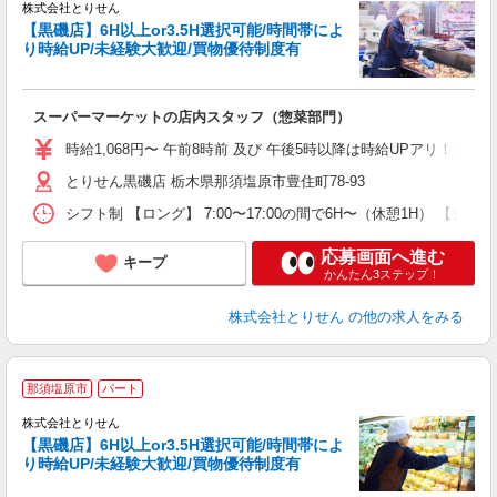
株式会社とりせん
【黒磯店】6H以上or3.5H選択可能/時間帯によ
り時給UP/未経験大歓迎/買物優待制度有
り
スーパーマーケットの店内スタッフ（惣菜部門）
入
短
時給1,068円〜 午前8時前 及び 午後5時以降は時給UPアリ！！
通
とりせん黒磯店 栃木県那須塩原市豊住町78-93
手
シフト制 【ロング】 7:00〜17:00の間で6H〜（休憩1H） 【ショート】
応募画面へ進む
キープ
かんたん3ステップ！
株式会社とりせん
の他の求人をみる
那須塩原市
パート
株式会社とりせん
【黒磯店】6H以上or3.5H選択可能/時間帯によ
り時給UP/未経験大歓迎/買物優待制度有