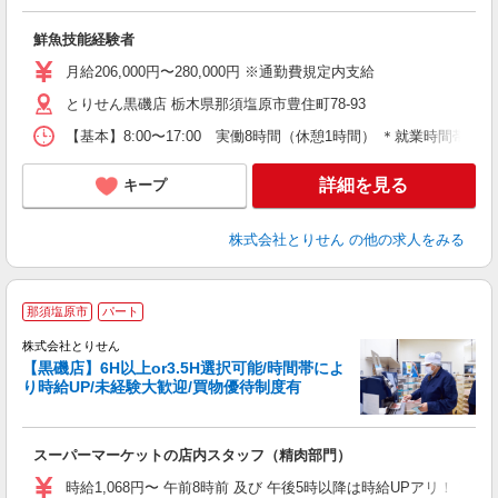
の
入
鮮魚技能経験者
通
月給206,000円〜280,000円 ※通勤費規定内支給
とりせん黒磯店 栃木県那須塩原市豊住町78-93
【基本】8:00〜17:00 実働8時間（休憩1時間） ＊就業時間帯
詳細を見る
キープ
株式会社とりせん
の他の求人をみる
那須塩原市
パート
株式会社とりせん
【黒磯店】6H以上or3.5H選択可能/時間帯によ
り時給UP/未経験大歓迎/買物優待制度有
日
スーパーマーケットの店内スタッフ（精肉部門）
入
短
時給1,068円〜 午前8時前 及び 午後5時以降は時給UPアリ！！