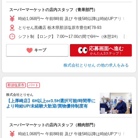
日
スーパーマーケットの店内スタッフ（青果部門）
入
短
時給1,068円〜 午前8時前 及び 午後5時以降は時給UPアリ！！
通
とりせん黒磯店 栃木県那須塩原市豊住町78-93
手
シフト制 【ロング】 7:00〜17:00の間で6H〜（休憩1H） 【ショート】
応募画面へ進む
キープ
かんたん3ステップ！
株式会社とりせん
の他の求人をみる
那須塩原市
パート
株式会社とりせん
【上厚崎店】6H以上or3.5H選択可能/時間帯に
より時給UP/未経験大歓迎/買物優待制度有
日
スーパーマーケットの店内スタッフ（精肉部門）
入
短
時給1,068円〜 午前8時前 及び 午後5時以降は時給UPアリ！！
通