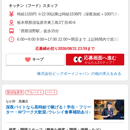
イ
キッチン（フード）スタッフ
未
内
時給1150円 ※22:00以降は時給1538円（深夜加給＋100円含む） ■
栃木県那須塩原市東三島3丁目40-6
「西那須野駅」徒歩15分
6:00〜9:00 9:00〜17:00 22:00〜閉店まで 上記時間内で
応募締め切り2026/08/31 23:59まで
応募画面へ進む
キープ
かんたん3ステップ！
株式会社ビッグボーイジャパン
の他の求人をみる
那須塩原市
アルバイト
パート
ん
なか卯 黒磯店
深夜バイトなら高時給で稼げる！学生・フリー
ター・Wワーク大歓迎♪ウレシイ食事補助あり♪
助
と
接客・調理スタッフ（簡単な接客・調理・清掃・など）