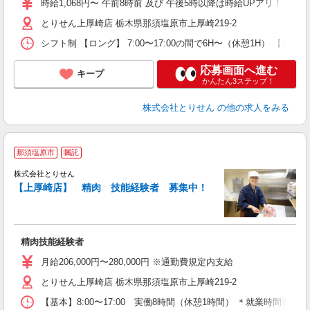
時給1,068円〜 午前8時前 及び 午後5時以降は時給UPアリ！！
通
とりせん上厚崎店 栃木県那須塩原市上厚崎219-2
手
シフト制 【ロング】 7:00〜17:00の間で6H〜（休憩1H） 【ショート】
応募画面へ進む
キープ
かんたん3ステップ！
株式会社とりせん
の他の求人をみる
那須塩原市
嘱託
株式会社とりせん
【上厚崎店】 精肉 技能経験者 募集中！
の
入
精肉技能経験者
通
月給206,000円〜280,000円 ※通勤費規定内支給
とりせん上厚崎店 栃木県那須塩原市上厚崎219-2
【基本】8:00〜17:00 実働8時間（休憩1時間） ＊就業時間帯