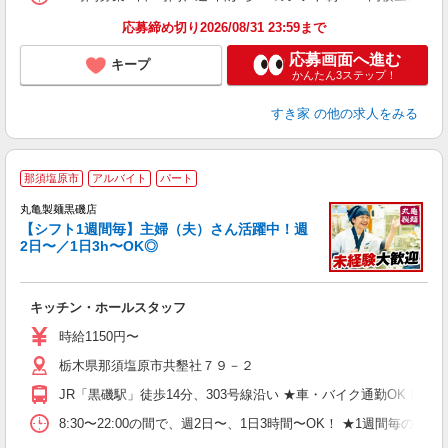
応募締め切り2026/08/31 23:59まで
応募画面へ進む
キープ
かんたん3ステップ！
すき家
の他の求人をみる
那須塩原市
アルバイト
パート
丸亀製麺黒磯店
【シフト1週間毎】主婦（夫）さん活躍中！週
2日〜／1日3h〜OK◎
ル
キッチン・ホールスタッフ
入
者
時給1150円〜
不
栃木県那須塩原市共墾社７９－２
中
り
JR「黒磯駅」徒歩14分、303号線沿い ★車・バイク通勤OK！
h
タ
8:30〜22:00の間で、週2日〜、1日3時間〜OK！ ★1週
業