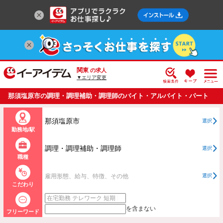
関東
の求人
▼エリア変更
那須塩原市の調理・調理補助・調理師のバイト・アルバイト・パート
の求人情報一覧
那須塩原市
選択
勤務地/駅
調理・調理補助・調理師
選択
職種
雇用形態、給与、特徴、その他
選択
こだわり
を含まない
フリーワード