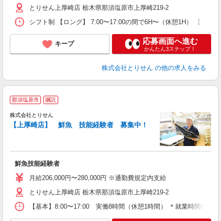
とりせん上厚崎店 栃木県那須塩原市上厚崎219-2
手
シフト制 【ロング】 7:00〜17:00の間で6H〜（休憩1H） 【ショート】
応募画面へ進む
キープ
かんたん3ステップ！
株式会社とりせん
の他の求人をみる
那須塩原市
嘱託
株式会社とりせん
【上厚崎店】 鮮魚 技能経験者 募集中！
の
入
鮮魚技能経験者
通
月給206,000円〜280,000円 ※通勤費規定内支給
とりせん上厚崎店 栃木県那須塩原市上厚崎219-2
【基本】8:00〜17:00 実働8時間（休憩1時間） ＊就業時間帯