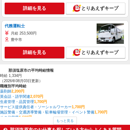
詳細を見る
とりあえずキープ
代務運転士
月給 253,500円
豊中市
詳細を見る
とりあえずキープ
那須塩原市の平均時給情報
時給 1,334円
（2026年08月03日更新）
職種別平均時給
薬剤師
2,200円
英会話・語学関連
2,070円
生産管理・品質管理
1,700円
サービス提供責任者・ソーシャルワーカー
1,700円
施設警備・交通誘導警備・駐車輪場管理・イベント警備
1,700円
その他営業
1,600円
もっと見る
その他介護・福祉
1,500円
配送・配達ドライバー
1,500円
那須塩原市のお仕事を探している方からよくある質問