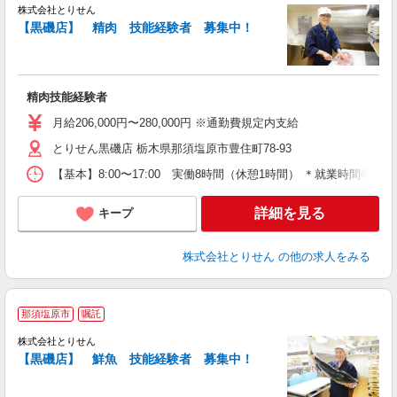
株式会社とりせん
【黒磯店】 精肉 技能経験者 募集中！
の
入
精肉技能経験者
通
月給206,000円〜280,000円 ※通勤費規定内支給
とりせん黒磯店 栃木県那須塩原市豊住町78-93
【基本】8:00〜17:00 実働8時間（休憩1時間） ＊就業時間帯
詳細を見る
キープ
株式会社とりせん
の他の求人をみる
那須塩原市
嘱託
株式会社とりせん
【黒磯店】 鮮魚 技能経験者 募集中！