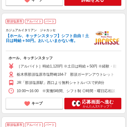
那須塩原市
アルバイト
パート
カジュアルイタリアン ジャカッセ
【ホール、キッチンスタッフ】シフト自由！土
日は時給＋50円。おいしいまかない有。
験
未
務
ホール、キッチンスタッフ
勤
K
［アルバイト］時給1,120円 ※土日は時給＋50円 ※経験・能力
社
栃木県那須塩原市塩野崎184-7 那須ガーデンアウトレット
JR「那須塩原駅」西口より無料シャトルバスで約8分
10:00〜16:00 ※実働5時間、シフト制 ◎時間・曜日応相談 
応募画面へ進む
キープ
かんたん3ステップ！
那須塩原市
アルバイト
パート