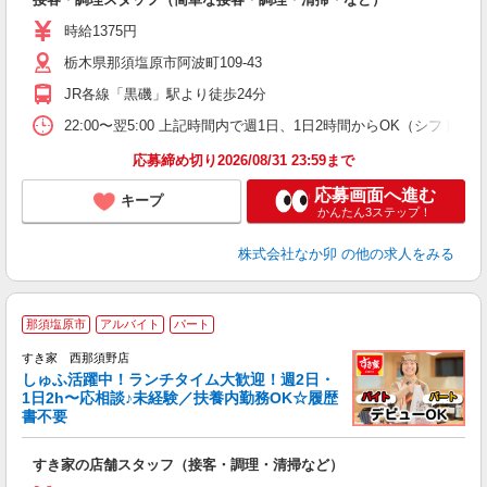
未
日
時給1375円
K
栃木県那須塩原市阿波町109-43
い
JR各線「黒磯」駅より徒歩24分
22:00〜翌5:00 上記時間内で週1日、1日2時間からOK（シフト
応募締め切り2026/08/31 23:59まで
応募画面へ進む
キープ
かんたん3ステップ！
株式会社なか卯
の他の求人をみる
≪
那須塩原市
アルバイト
パート
すき家 西那須野店
しゅふ活躍中！ランチタイム大歓迎！週2日・
安
1日2h〜応相談♪未経験／扶養内勤務OK☆履歴
書不要
の
すき家の店舗スタッフ（接客・調理・清掃など）
履