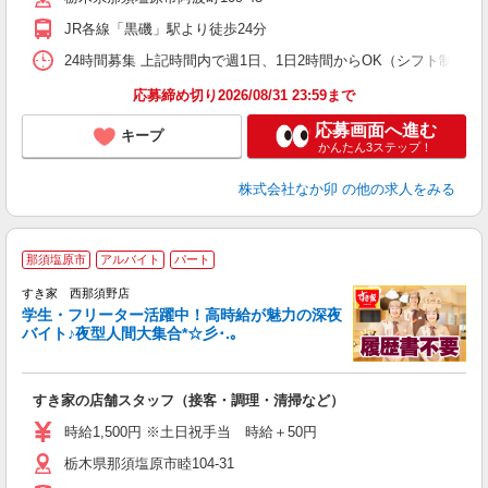
JR各線「黒磯」駅より徒歩24分
24時間募集 上記時間内で週1日、1日2時間からOK（シフト制） 
応募締め切り2026/08/31 23:59まで
応募画面へ進む
キープ
かんたん3ステップ！
株式会社なか卯
の他の求人をみる
那須塩原市
アルバイト
パート
すき家 西那須野店
学生・フリーター活躍中！高時給が魅力の深夜
バイト♪夜型人間大集合*☆彡･.｡
つ
すき家の店舗スタッフ（接客・調理・清掃など）
履
ミ
時給1,500円 ※土日祝手当 時給＋50円
～
栃木県那須塩原市睦104-31
勤
社