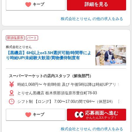
詳細を見る
キープ
株式会社とりせん
の他の求人をみる
那須塩原市
パート
株式会社とりせん
【黒磯店】6H以上or3.5H選択可能/時間帯によ
り時給UP/未経験大歓迎/買物優待制度有
人
スーパーマーケットの店内スタッフ（鮮魚部門）
入
短
時給1,068円〜 午前8時前 及び 午後5時以降は時給UPアリ！！
通
とりせん黒磯店 栃木県那須塩原市豊住町78-93
手
シフト制 【ロング】 7:00〜17:00の間で6H〜（休憩1H） 【ショート】
応募画面へ進む
キープ
かんたん3ステップ！
株式会社とりせん
の他の求人をみる