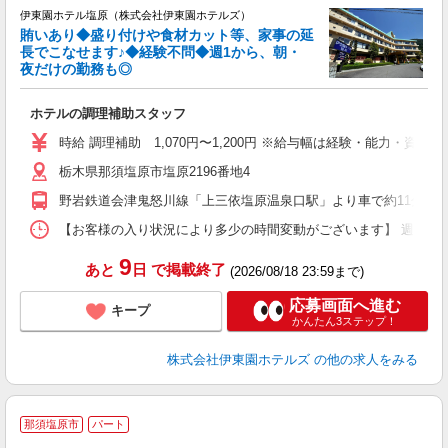
伊東園ホテル塩原（株式会社伊東園ホテルズ）
賄いあり◆盛り付けや食材カット等、家事の延
長でこなせます♪◆経験不問◆週1から、朝・
夜だけの勤務も◎
お
未
ホテルの調理補助スタッフ
選
時給 調理補助 1,070円〜1,200円 ※給与幅は経験・能力・資格に
栃木県那須塩原市塩原2196番地4
野岩鉄道会津鬼怒川線「上三依塩原温泉口駅」より車で約11分
【お客様の入り状況により多少の時間変動がございます】 週1日〜OK ［1
9
あと
日
で掲載終了
(2026/08/18 23:59まで)
応募画面へ進む
キープ
かんたん3ステップ！
株式会社伊東園ホテルズ
の他の求人をみる
那須塩原市
パート