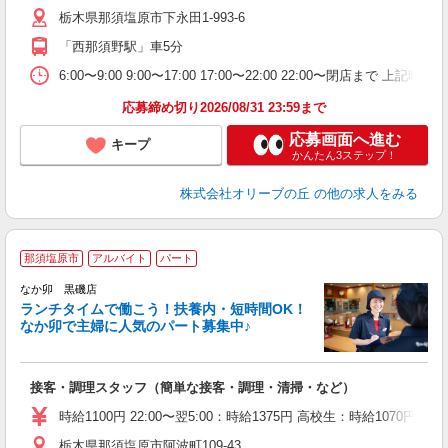
栃木県那須塩原市下永田1-993-6
「西那須野駅」車5分
6:00〜9:00 9:00〜17:00 17:00〜22:00 22:
応募締め切り2026/08/31 23:59まで
応募画面へ進む
キープ
かんたん3ステップ！
株式会社オリーブの丘
の他の求人をみる
那須塩原市
アルバイト
パート
気
なか卯 黒磯店
ランチタイムで働こう！扶養内・短時間OK！
なか卯で主婦に人気のパート募集中♪
き
接客・調理スタッフ（簡単な接客・調理・清掃・など）
未
O
時給1100円 22:00〜翌5:00：時給1375円 高校生：時給1070円 ■
イ
栃木県那須塩原市阿波町109-43
補