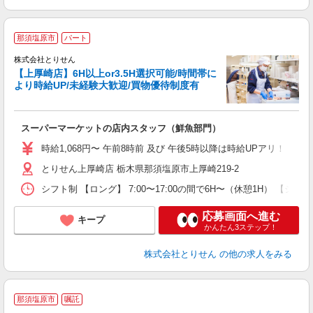
那須塩原市
パート
株式会社とりせん
【上厚崎店】6H以上or3.5H選択可能/時間帯に
より時給UP/未経験大歓迎/買物優待制度有
人
スーパーマーケットの店内スタッフ（鮮魚部門）
入
短
時給1,068円〜 午前8時前 及び 午後5時以降は時給UPアリ！！
通
とりせん上厚崎店 栃木県那須塩原市上厚崎219-2
手
シフト制 【ロング】 7:00〜17:00の間で6H〜（休憩1H） 【ショート】
応募画面へ進む
キープ
かんたん3ステップ！
株式会社とりせん
の他の求人をみる
那須塩原市
嘱託