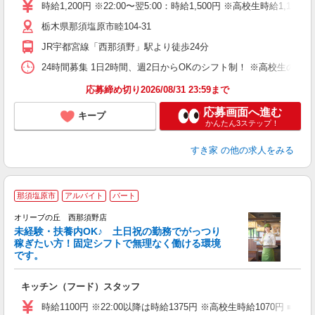
タ
時給1,200円 ※22:00〜翌5:00：時給1,500円 ※高校生時給1,1
（
栃木県那須塩原市睦104-31
夜
事
JR宇都宮線「西那須野」駅より徒歩24分
24時間募集 1日2時間、週2日からOKのシフト制！ ※高校生のシ
応募締め切り2026/08/31 23:59まで
応募画面へ進む
キープ
かんたん3ステップ！
すき家
の他の求人をみる
那須塩原市
アルバイト
パート
オリーブの丘 西那須野店
未経験・扶養内OK♪ 土日祝の勤務でがっつり
稼ぎたい方！固定シフトで無理なく働ける環境
です。
「
キッチン（フード）スタッフ
未
（
時給1100円 ※22:00以降は時給1375円 ※高校生時給1070円 ■