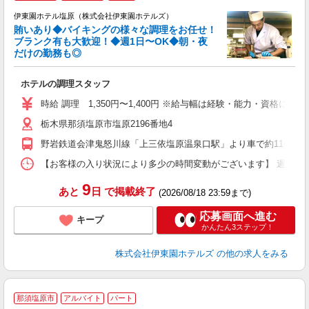
伊東園ホテル塩原（株式会社伊東園ホテルズ）
力
賄いあり◆バイキングの様々な調理をお任せ！
ブランク有も大歓迎！◆週1日〜OK◆朝・夜
し
だけの勤務も◎
選
ホテルの調理スタッフ
時給 調理 1,350円〜1,400円 ※給与幅は経験・能力・資格による
栃木県那須塩原市塩原2196番地4
野岩鉄道会津鬼怒川線「上三依塩原温泉口駅」より車で約11分
【お客様の入り状況により多少の時間変動がございます】 週1日〜OK ［
9
あと
日
で掲載終了
(2026/08/18 23:59まで)
応募画面へ進む
キープ
かんたん3ステップ！
株式会社伊東園ホテルズ
の他の求人をみる
那須塩原市
アルバイト
パート