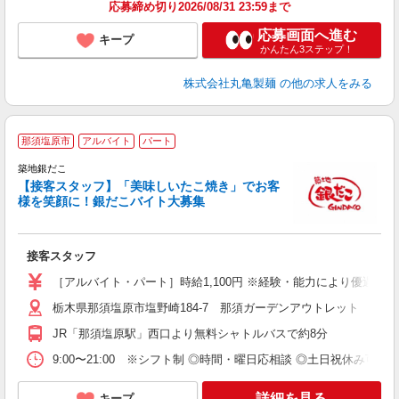
応募締め切り2026/08/31 23:59まで
応募画面へ進む
キープ
かんたん3ステップ！
株式会社丸亀製麺
の他の求人をみる
那須塩原市
アルバイト
パート
築地銀だこ
【接客スタッフ】「美味しいたこ焼き」でお客
心
様を笑顔に！銀だこバイト大募集
未
活
O
接客スタッフ
平
色
［アルバイト・パート］時給1,100円 ※経験・能力により優遇します。 
登
栃木県那須塩原市塩野崎184-7 那須ガーデンアウトレット
JR「那須塩原駅」西口より無料シャトルバスで約8分
9:00〜21:00 ※シフト制 ◎時間・曜日応相談 ◎土日祝休み可
詳細を見る
キープ