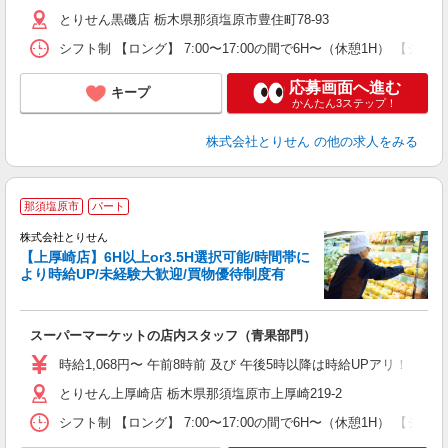
通
とりせん黒磯店 栃木県那須塩原市豊住町78-93
手
シフト制 【ロング】 7:00〜17:00の間で6H〜（休憩1H） 【ショート】
応募画面へ進む
キープ
かんたん3ステップ！
株式会社とりせん
の他の求人をみる
那須塩原市
パート
株式会社とりせん
【上厚崎店】6H以上or3.5H選択可能/時間帯に
より時給UP/未経験大歓迎/買物優待制度有
日
スーパーマーケットの店内スタッフ（青果部門）
入
短
時給1,068円〜 午前8時前 及び 午後5時以降は時給UPアリ！！
通
とりせん上厚崎店 栃木県那須塩原市上厚崎219-2
手
シフト制 【ロング】 7:00〜17:00の間で6H〜（休憩1H） 【ショート】