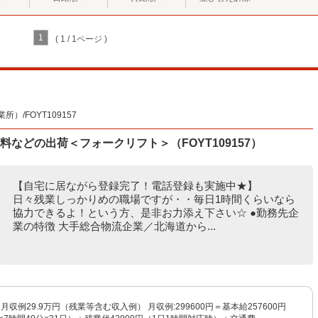
1
( 1 / 1ページ )
/FOYT109157
などの出荷＜フォークリフト＞（FOYT109157）
【自宅に居ながら登録完了！電話登録も実施中★】
日々残業しっかりめの職場ですが・・毎日1時間くらいなら
協力できるよ！という方、是非お力添え下さい☆ ●勤務先企
業の特徴 大手総合物流企業／北海道から...
※月収例29.9万円（残業等含む収入例） 月収例:299600円＝基本給257600円