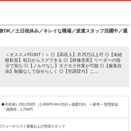
経験OK／土日祝休み／キレイな職場／派遣スタッフ活躍中／週
＜オススメPOINT！＞ ◎【高収入】月25万以上可 ◎【未経
験歓迎】初日からスグできる ◎【研修充実】リーダーの指
示で安心 ◎【ノルマなし】モクモク作業が可能 ◎【服装自
由】制服なしで自分らしく ◎【空調貸与】こ...
〜 ◆月収例）250,250円 （1,400円×8h×20日＋残業15h） ＜参考＞ 割増賃金
 ・残業時：1,750円
のフォークリフト運搬および管理スタッフ