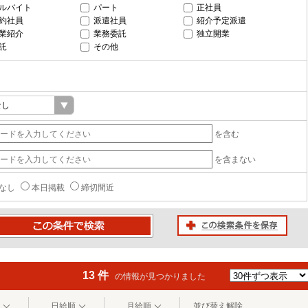
ルバイト
パート
正社員
約社員
派遣社員
紹介予定派遣
業紹介
業務委託
独立開業
託
その他
を含む
を含まない
なし
本日掲載
締切間近
この検索条件を保存
条件で検索
13 件
の情報が見つかりました
日給順
月給順
並び替え解除