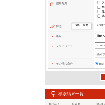
ア
雇用形態
契
職
嘱
未選択
選択・変更
特徴
給与
フリーワード
その他の条件
指定
この
検索結果一覧
並び替え ：
新着順
時給順