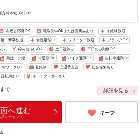
方町本城1062-32
友達と応募OK
職場見学OKまたは説明会あり
未経験歓迎
・第二新卒歓迎
女性活躍中
フリーター歓迎
ブランクOK
払い
給与前払いOK
土日祝休み
平日のみ勤務OK
禁煙・分煙
車通勤OK
バイク通勤OK
自転車通勤OK
・WワークOK
登録制
交通費支給
社会保険あり
社員登用あり
ボーナス・賞与あり
9 まで
詳細を見る
画面へ進む
キープ
ん3ステップ！
る