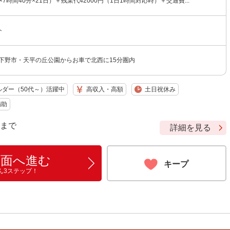
×7時間40分×21日）＋残業代42000円（1日1時間対応時）＋交通費...
ト
 下野市・天平の丘公園からお車で北西に15分圏内
ルダー（50代～）活躍中
高収入・高額
土日祝休み
補助
9 まで
詳細を見る
画面へ進む
キープ
ん3ステップ！