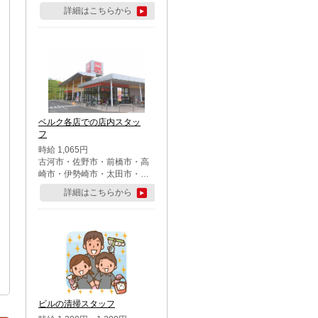
詳細はこちらから
ベルク各店での店内スタッ
フ
時給 1,065円
古河市・佐野市・前橋市・高
崎市・伊勢崎市・太田市・館
林市・藤岡市・大泉町・さい
詳細はこちらから
たま市北区・川越市・熊谷
市・行田市・秩父市・所沢
市・飯能市・東松山市・坂戸
市・鶴ケ島市・千葉市中央
区・市川市・松戸市・習志野
市・柏市・流山市・八千代
市・足立区・江戸川区・八王
子市・町田市
ビルの清掃スタッフ