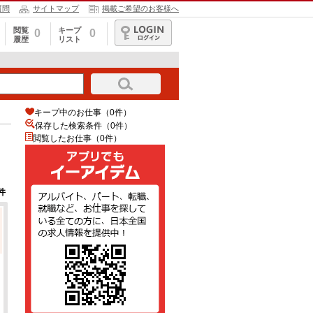
質問
サイトマップ
掲載ご希望のお客様へ
閲覧
キープ
0
0
履歴
リスト
ログイン
キープ中のお仕事（0件）
保存した検索条件（
0
件）
閲覧したお仕事（0件）
件