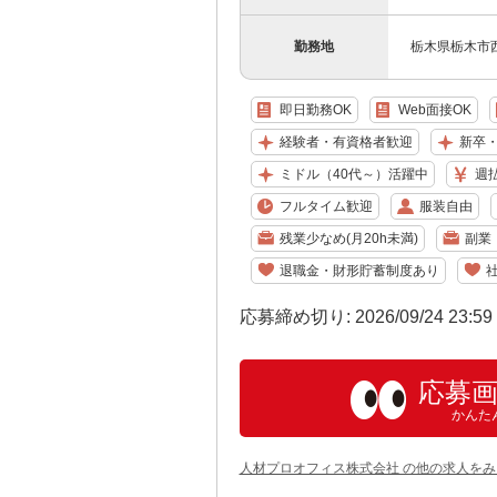
勤務地
栃木県栃木市西
即日勤務OK
Web面接OK
経験者・有資格者歓迎
新卒
ミドル（40代～）活躍中
週
フルタイム歓迎
服装自由
残業少なめ(月20h未満)
副業
退職金・財形貯蓄制度あり
応募締め切り: 2026/09/24 23:5
応募
かんた
人材プロオフィス株式会社 の他の求人をみ