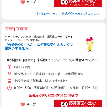
応募画面へ進む
キープ
かんたん3ステップ！
戦力エージェント株式会社
の他の求人をみる
■
栃木市
派遣社員
の
だ
パーソルテンプスタッフ株式会社 北関東コーディネート
未
センター（小山）/26-0498859
［未経験OK］あんしん長期◎受付＆カンタン
事務◇平日休み♪
8月開始★［栃木市］未経験OK！ディーラーでの受付＆カンタン事務♪
時給1350円
栃木県栃木市／最寄駅：新栃木駅 ≪車通勤可≫
東武日光線「新栃木」駅より徒歩14分
9:00〜18:00（実働8時間、休憩1時間） ※残業：月10〜15
応募締め切り2026/09/30 23:59まで
応募画面へ進む
キープ
かんたん3ステップ！