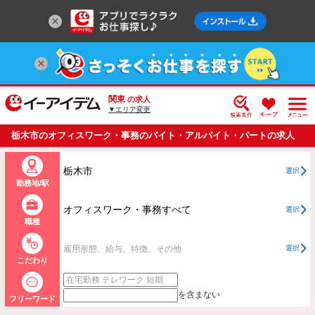
関東
の求人
▼エリア変更
栃木市のオフィスワーク・事務のバイト・アルバイト・パートの求人
情報一覧
栃木市
選択
勤務地/駅
オフィスワーク・事務すべて
選択
職種
雇用形態、給与、特徴、その他
選択
こだわり
を含まない
フリーワード