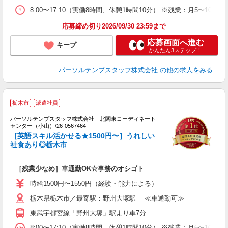
8:00〜17:10（実働8時間、休憩1時間10分） ※残業：月5〜
応募締め切り2026/09/30 23:59まで
応募画面へ進む
キープ
かんたん3ステップ！
パーソルテンプスタッフ株式会社
の他の求人をみる
栃木市
派遣社員
パーソルテンプスタッフ株式会社 北関東コーディネート
■
センター（小山）/26-0567464
［英語スキル活かせる★1500円〜］うれしい
会
社食あり◎栃木市
［残業少なめ］車通勤OK☆事務のオシゴト
時給1500円〜1550円（経験・能力による）
栃木県栃木市／最寄駅：野州大塚駅 ≪車通勤可≫
東武宇都宮線「野州大塚」駅より車7分
8:00〜17:10（実働8時間、休憩1時間10分） ※残業：月5〜