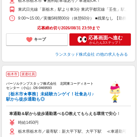
栃木県栃木市 ★無料駐車場あり／車通勤OK！
東武日光線「新栃木」駅より車3分 東武宇都宮線「壬生」駅より車1
9:00〜15:00／実働5時間00分（休憩60分） ■残業なし 【勤務
応募締め切り2026/08/31 23:59まで
応募画面へ進む
キープ
かんたん3ステップ！
ランスタッド株式会社
の他の求人をみる
■
栃木市
派遣社員
パーソルテンプスタッフ株式会社 北関東コーディネート
ら
センター（小山）/26-0469593
未
［栃木市★事務］未経験カンゲイ！社食あり♪
駅から徒歩通勤も◎
車通勤＆駅から徒歩通勤選べる◎教えてもらえる環境で安心！
時給1450円
栃木県栃木市／最寄駅：新大平下駅、大平下駅 ≪車通勤可≫ ★