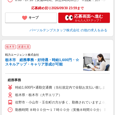
応募締め切り2026/09/30 23:59まで
応募画面へ進む
キープ
かんたん3ステップ！
パーソルテンプスタッフ株式会社
の他の求人をみる
栃木市
派遣社員
戦力エージェント株式会社
栃木市 総務事務・好待遇・時給1,600円・☆
スキルアップ・キャリア形成が可能
総務事務
窓
履
時給1,600円+通勤交通費（当社規定内で全額お支払い致します。）
ブ
栃木県・栃木市（大平エリア）
あ
佐野市・小山市・壬生町の方が多く、勤務されていますよ☆彡
勤務時間 ８時００分〜１７時００分（実働８時間００分） 勤務日