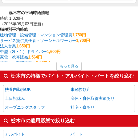
栃木市の平均時給情報
時給 1,328円
（2026年08月03日更新）
職種別平均時給
建物管理・設備管理・マンション管理員
1,750円
サービス提供責任者・ソーシャルワーカー
1,700円
法人営業
1,650円
中型（2t・4t）ドライバー
1,600円
家電・携帯販売
1,564円
栄養士・管理栄養士
1,500円
もっと見る
その他オフィスワーク・事務
1,500円
その他介護・福祉
1,500円
栃木市の特徴でバイト・アルバイト・パートを絞り込む
フォークリフト
1,485円
経理・人事・労務・総務・法務
1,450円
扶養内勤務OK
未経験歓迎
栃木市の他の職種の平均時給を見る
土日祝休み
産休・育休取得実績あり
オープニングスタッフ
社宅・寮あり
栃木市の雇用形態で絞り込む
アルバイト
パート