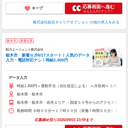
応募画面へ進む
キープ
かんたん3ステップ！
株式会社綜合キャリアオプション
の他の求人をみる
栃木市
派遣社員
戦力エージェント株式会社
栃木市 新着☆彡8/17スタート！人気のデータ
入力・電話対応ナシ！時給1,400円
データ入力
窓
履
時給1,400円＋通勤手当（当社規定による） ≪月収例≫ 1,400円
ブ
栃木県・栃木市
あ
栃木県・栃木市・岩舟エリア ・国道５０号からのアクセスが便利
勤務時間 ９時００分〜１７時００分（実働７時間００分） 残業は
応募締め切り2026/09/03 23:59まで