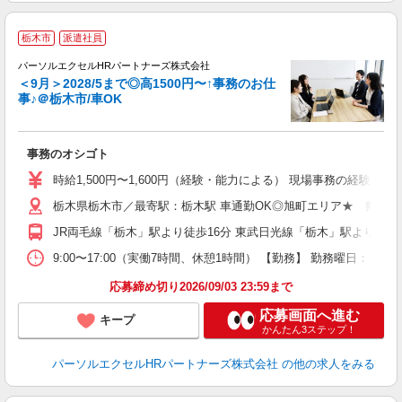
栃木市
派遣社員
パーソルエクセルHRパートナーズ株式会社
＜9月＞2028/5まで◎高1500円〜↑事務のお仕
事♪＠栃木市/車OK
か
事務のオシゴト
未
時給1,500円〜1,600円（経験・能力による） 現場事務の経験ある方1
栃木県栃木市／最寄駅：栃木駅 車通勤OK◎旭町エリア★ 敷地内
JR両毛線「栃木」駅より徒歩16分 東武日光線「栃木」駅より徒歩1
9:00〜17:00（実働7時間、休憩1時間） 【勤務】 勤務曜日：月火
応募締め切り2026/09/03 23:59まで
応募画面へ進む
キープ
かんたん3ステップ！
パーソルエクセルHRパートナーズ株式会社
の他の求人をみる