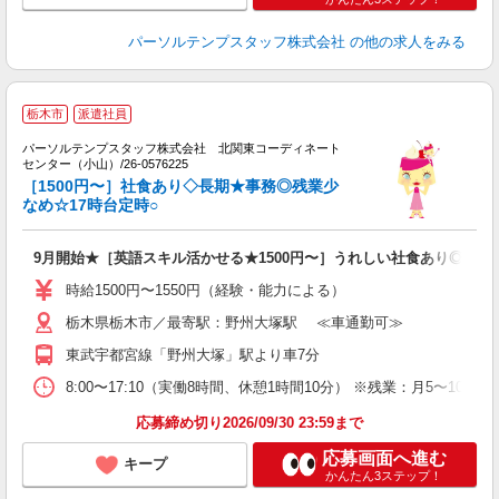
パーソルテンプスタッフ株式会社
の他の求人をみる
■
栃木市
派遣社員
パーソルテンプスタッフ株式会社 北関東コーディネート
■
センター（小山）/26-0576225
［1500円〜］社食あり◇長期★事務◎残業少
会
なめ☆17時台定時○
9月開始★［英語スキル活かせる★1500円〜］うれしい社食あり◎栃木
時給1500円〜1550円（経験・能力による）
栃木県栃木市／最寄駅：野州大塚駅 ≪車通勤可≫
東武宇都宮線「野州大塚」駅より車7分
8:00〜17:10（実働8時間、休憩1時間10分） ※残業：月5〜
応募締め切り2026/09/30 23:59まで
応募画面へ進む
キープ
かんたん3ステップ！