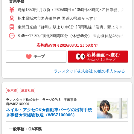
営業事務
時給1350円 月収例：260560円＝1350円×8時間×21日勤
栃木県栃木市岩舟町静戸 国道50号線からすぐ
東武日光線「静和」駅より車6分 JR両毛線「岩舟」駅より車10分
8:45〜17:30／実働8時間00分（休憩45分） ※お昼休憩45
応募締め切り2026/08/31 23:59まで
応募画面へ進む
キープ
かんたん3ステップ！
ランスタッド株式会社
の他の求人をみる
栃木市
派遣社員
ランスタッド株式会社 ラージOPs3 平出事業
所/WISZ100006
ル
ネイル・アクセOK★自動車パーツの出荷手続
業
き事務★未経験歓迎（WISZ100006）
未
バ
一般事務・OA事務