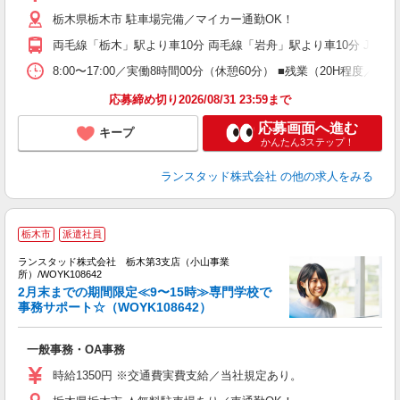
栃木県栃木市 駐車場完備／マイカー通勤OK！
両毛線「栃木」駅より車10分 両毛線「岩舟」駅より車10分 JR宇
8:00〜17:00／実働8時間00分（休憩60分） ■残業（20H程
応募締め切り2026/08/31 23:59まで
応募画面へ進む
キープ
かんたん3ステップ！
ランスタッド株式会社
の他の求人をみる
栃木市
派遣社員
ランスタッド株式会社 栃木第3支店（小山事業
所）/WOYK108642
人
2月末までの期間限定≪9〜15時≫専門学校で
い
事務サポート☆（WOYK108642）
未
一般事務・OA事務
時給1350円 ※交通費実費支給／当社規定あり。