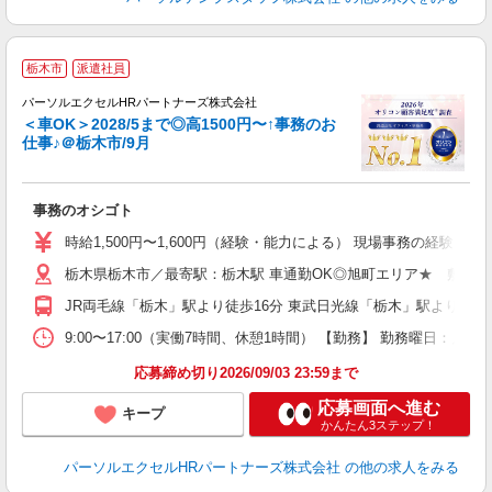
栃木市
派遣社員
パーソルエクセルHRパートナーズ株式会社
＜車OK＞2028/5まで◎高1500円〜↑事務のお
仕事♪＠栃木市/9月
進
事務のオシゴト
未
時給1,500円〜1,600円（経験・能力による） 現場事務の経験ある方1
栃木県栃木市／最寄駅：栃木駅 車通勤OK◎旭町エリア★ 敷地内
JR両毛線「栃木」駅より徒歩16分 東武日光線「栃木」駅より徒歩1
9:00〜17:00（実働7時間、休憩1時間） 【勤務】 勤務曜日：月火
応募締め切り2026/09/03 23:59まで
応募画面へ進む
キープ
かんたん3ステップ！
パーソルエクセルHRパートナーズ株式会社
の他の求人をみる