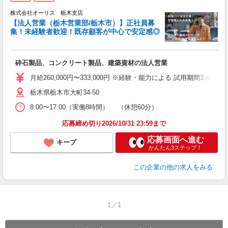
株式会社オーリス 栃木支店
【法人営業（栃木営業部/栃木市）】正社員募
売
集！未経験者歓迎！既存顧客が中心で安定感◎
着
砕石製品、コンクリート製品、建築資材の法人営業
月給260,000円〜333,000円 ※経験・能力による 試用期間3ヵ月
栃木県栃木市大町34-50
8:00〜17:00（実働8時間） （休憩60分）
応募締め切り2026/10/31 23:59まで
応募画面へ進む
キープ
かんたん3ステップ！
この企業
の他の求人をみる
1／1