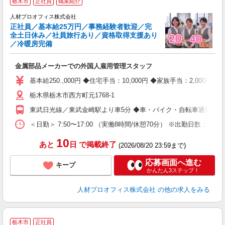
栃木市
正社員
職業紹介
◎
人材プロオフィス株式会社
正社員／基本給25万円／事務経験者歓迎／完
4
全土日休み／社員旅行あり／資格取得支援あり
当
／冷暖房完備
金属部品メーカーでの外国人雇用管理スタッフ
基本給250.,000円 ◆住宅手当：10,000円 ◆家族手当：2,00
栃木県栃木市西方町元1768-1
東武日光線／東武金崎駅より車5分 ◆車・バイク・自転車通勤OK
＜日勤＞ 7:50〜17:00 （実働8時間/休憩70分） ※出勤日数：月2
10
あと
日
で掲載終了
(2026/08/20 23:59まで)
応募画面へ進む
キープ
かんたん3ステップ！
人材プロオフィス株式会社
の他の求人をみる
1
栃木市
正社員