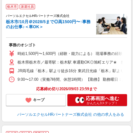
栃木市
派遣社員
パーソルエクセルHRパートナーズ株式会社
栃木市/10月＠2028/5まで◎高1500円〜↑事務
のお仕事♪＜車OK＞
か
事務のオシゴト
未
時給1,500円〜1,600円（経験・能力による） 現場事務の経験ある方1
栃木県栃木市／最寄駅：栃木駅 車通勤OK◎旭町エリア★ 敷地内
JR両毛線「栃木」駅より徒歩16分 東武日光線「栃木」駅より徒歩1
9:00〜17:00（実働7時間、休憩1時間） 【勤務】 勤務曜日：月火
応募締め切り2026/09/03 23:59まで
応募画面へ進む
キープ
かんたん3ステップ！
パーソルエクセルHRパートナーズ株式会社
の他の求人をみる
＜