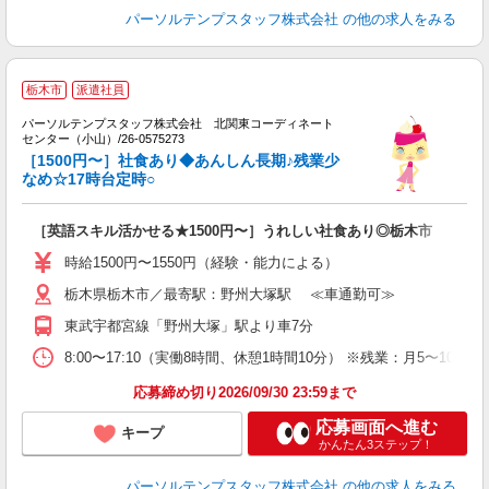
パーソルテンプスタッフ株式会社
の他の求人をみる
■
栃木市
派遣社員
パーソルテンプスタッフ株式会社 北関東コーディネート
■
センター（小山）/26-0575273
［1500円〜］社食あり◆あんしん長期♪残業少
会
なめ☆17時台定時○
［英語スキル活かせる★1500円〜］うれしい社食あり◎栃木市
時給1500円〜1550円（経験・能力による）
栃木県栃木市／最寄駅：野州大塚駅 ≪車通勤可≫
東武宇都宮線「野州大塚」駅より車7分
8:00〜17:10（実働8時間、休憩1時間10分） ※残業：月5〜
応募締め切り2026/09/30 23:59まで
応募画面へ進む
キープ
かんたん3ステップ！
パーソルテンプスタッフ株式会社
の他の求人をみる