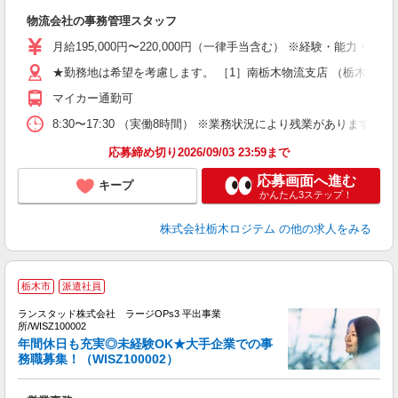
物流会社の事務管理スタッフ
月給195,000円〜220,000円（一律手当含む） ※経験・能力・
★勤務地は希望を考慮します。 ［1］南栃木物流支店 （栃木県栃木市
マイカー通勤可
8:30〜17:30 （実働8時間） ※業務状況により残業があります。
応募締め切り2026/09/03 23:59まで
応募画面へ進む
キープ
かんたん3ステップ！
株式会社栃木ロジテム
の他の求人をみる
栃木市
派遣社員
ランスタッド株式会社 ラージOPs3 平出事業
所/WISZ100002
シ
年間休日も充実◎未経験OK★大手企業での事
K
務職募集！（WISZ100002）
未
バ