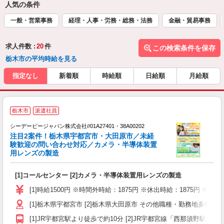
人気の条件
一般・営業事務
経理・人事・労務・総務・法務
金融・貿易事務
求人件数 :
20
件
この検索条件を保存
栃木市の平均時給を見る
指定なし
新着順
時給順
日給順
月給順
栃木市
派遣社員
材
シーデーピージャパン株式会社//01A27401・38A00202
注目2案件！栃木県宇都宮市・大田原市／未経
件
験歓迎の問い合わせ対応／カメラ・半導体装置
用レンズの製造
い
[1]コールセンター [2]カメラ・半導体装置用レンズの製造
W
経
[1]時給1500円 ※時間外時給：1875円 ※休出時給：1875円 ※深夜
o
[1]栃木県宇都宮市 [2]栃木県大田原市 その他職種・勤務地
勤
与
[1]JR宇都宮駅より徒歩で約10分 [2]JR宇都宮線「西那須野駅」よ