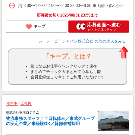
[1] 8:30〜17:00 17:00〜22:00 22:00〜8:3
応募締め切り2026/08/31 23:59まで
応募画面へ進む
キープ
かんたん3ステップ！
シーデーピージャパン株式会社
の他の求人をみる
「キープ」とは？
気になるお仕事をワンクリックで保存
まとめてチェック＆まとめて応募も可能
会員登録無しで今すぐご利用いただけます
栃木市
正社員
株式会社栃木ロジテム
物流事務スタッフ／土日祝休み／東武グループ
の安定企業／未経験OK／幹部候補採用
見