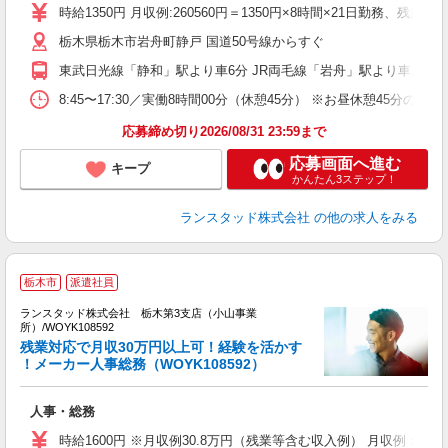
時給1350円 月収例:260560円＝1350円×8時間×21日勤務
栃木県栃木市岩舟町静戸 国道50号線からすぐ
東武日光線「静和」駅より車6分 JR両毛線「岩舟」駅より車10分
8:45〜17:30／実働8時間00分（休憩45分） ※お昼休憩45
応募締め切り2026/08/31 23:59まで
応募画面へ進む
キープ
かんたん3ステップ！
ランスタッド株式会社
の他の求人をみる
【
栃木市
派遣社員
◆
ランスタッド株式会社 栃木第3支店（小山事業
所）/WOYK108592
部
残業対応で月収30万円以上可！経験を活かす
度
！メーカー人事総務（WOYK108592）
ミ
日
人事・総務
時給1600円 ※月収例30.8万円（残業等含む収入例） 月収例：3