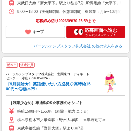
東武日光線「新大平下」駅より徒歩7分 JR両毛線「大平下」駅より
9:00〜18:00（実働8時間、休憩1時間） ※残業：月5〜10
応募締め切り2026/09/30 23:59まで
応募画面へ進む
キープ
かんたん3ステップ！
パーソルテンプスタッフ株式会社
の他の求人をみる
栃木市
派遣社員
パーソルテンプスタッフ株式会社 北関東コーディネート
収
センター（小山）/26-0570245
［9月開始★］英語使いたい方必見◇高時給15
会
00円〜◎栃木市♪
［残業少なめ］車通勤OK☆事務のオシゴト
時給1500円〜1550円（経験・能力による）
栃木県栃木市／最寄駅：野州大塚駅 ≪車通勤可≫
東武宇都宮線「野州大塚」駅より車7分