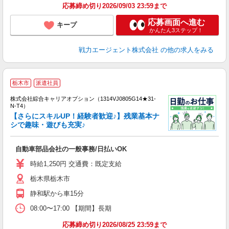
応募締め切り2026/09/03 23:59まで
応募画面へ進む
キープ
かんたん3ステップ！
戦力エージェント株式会社
の他の求人をみる
≪
栃木市
派遣社員
い
株式会社綜合キャリアオプション（1314VJ0805G14★31-
N-T4）
【さらにスキルUP！経験者歓迎♪】残業基本ナ
シで趣味・遊びも充実♪
得
入
自動車部品会社の一般事務/日払いOK
分
迎
時給1,250円 交通費：既定支給
代
栃木県栃木市
服
静和駅から車15分
08:00〜17:00 【期間】長期
応募締め切り2026/08/25 23:59まで