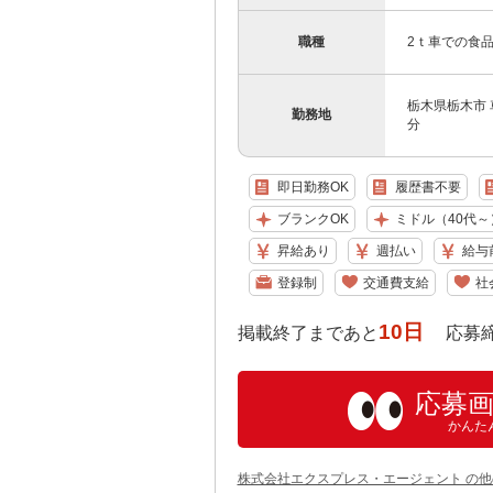
職種
2ｔ車での食
栃木県栃木市 
勤務地
分
即日勤務OK
履歴書不要
ブランクOK
ミドル（40代～
昇給あり
週払い
給与
登録制
交通費支給
社
10日
掲載終了まであと
応募締め切り
応募
かんた
株式会社エクスプレス・エージェント の