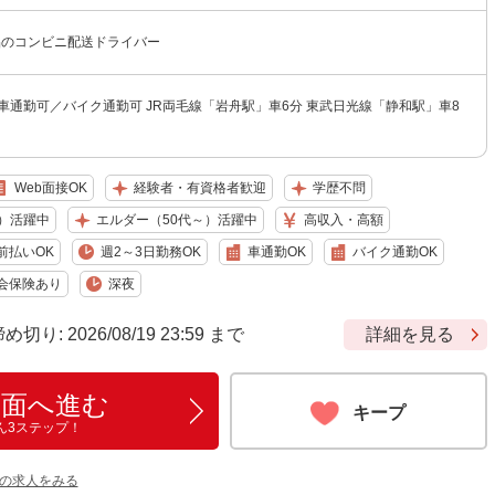
品のコンビニ配送ドライバー
車通勤可／バイク通勤可 JR両毛線「岩舟駅」車6分 東武日光線「静和駅」車8
Web面接OK
経験者・有資格者歓迎
学歴不問
）活躍中
エルダー（50代～）活躍中
高収入・高額
前払いOK
週2～3日勤務OK
車通勤OK
バイク通勤OK
会保険あり
深夜
: 2026/08/19 23:59 まで
詳細を見る
画面へ進む
キープ
ん3ステップ！
他の求人をみる