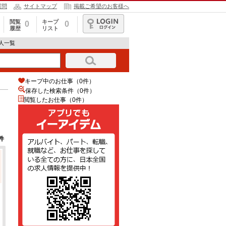
質問
サイトマップ
掲載ご希望のお客様へ
閲覧
キープ
0
0
履歴
リスト
ログイン
求人一覧
キープ中のお仕事（0件）
保存した検索条件（
0
件）
閲覧したお仕事（0件）
件