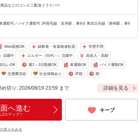
飯商品などのコンビニ配送ドライバー
車通勤可／バイク通勤可 JR両毛線「岩舟駅」車8分 東武日光線「静和駅」車9
Web面接OK
経験者・有資格者歓迎
学歴不問
）活躍中
エルダー（50代～）活躍中
高収入・高額
前払いOK
週2～3日勤務OK
車通勤OK
バイク通勤OK
交通費支給
社会保険あり
早朝
朝
: 2026/08/19 23:59 まで
詳細を見る
画面へ進む
キープ
ん3ステップ！
他の求人をみる