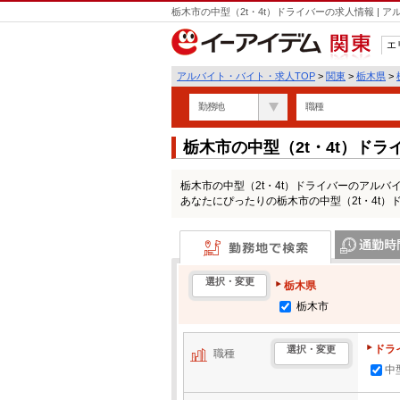
栃木市の中型（2t・4t）ドライバーの求人情報 |
エ
関東
アルバイト・バイト・求人TOP
>
関東
>
栃木県
>
勤務地
職種
栃木市の中型（2t・4t）ド
栃木市の中型（2t・4t）ドライバーのアル
あなたにぴったりの栃木市の中型（2t・4t
勤務地で検索
通勤時間・区
選択・変更
栃木県
栃木市
ドラ
選択・変更
職種
中