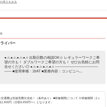
他の求人をみる
6
ドライバー
●.○.●.○.●.○.●.○ 出勤日数の相談OK☆ レギュラーワークご希
望の方も！ ダブルワークご希望の方も！ ぜひお気軽にお問
合せください◎ ●.○.●.○.●.○.●.○ ――――――――――――
―― ■使用車種：2t/AT ■業務内容：コンビニへ...
円 ※交通費は別途実費分支給！（条件あり） ■研修期間について ※研修期間（1ヶ
1,400円（日収9,450円〜）となります。