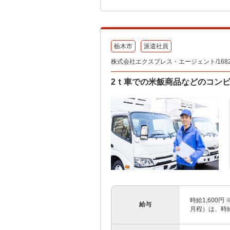
栃木市
派遣社員
株式会社エクスプレス・エージェント/1682
2ｔ車での米飯商品などのコン
時給1,600
給与
月程）は、時給1