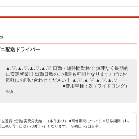
9
ビニ配送ドライバー
▲.▽.▲.▽.▲.▽.▲.▽ 日勤・短時間勤務で 無理なく長期的
に安定就業◎ 出勤日数のご相談も可能となります♪ ぜひお
気軽にお問い合わせください！ ▲.▽.▲.▽.▲.▽.▲.▽ ――
―――――――――――― ■使用車種：2t（ワイドロング）
※A...
円 ※交通費は別途実費分支給！（条件あり） ■研修期間について ※研修期間（1ヶ
,400円（日収7,700円〜）となります。 ※初日〜2日目半...