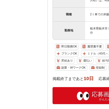
月程）は、時給1
職種
2ｔ車での米
栃木県栃木市 
勤務地
分
即日勤務OK
履歴書不要
ブランクOK
ミドル（40代～
昇給あり
週払い
給与
副業・WワークOK
登録制
10日
掲載終了まであと
応募締め切り
応募
かんた