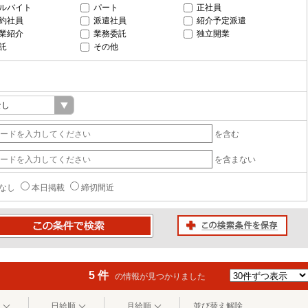
ルバイト
パート
正社員
約社員
派遣社員
紹介予定派遣
業紹介
業務委託
独立開業
託
その他
を含む
を含まない
なし
本日掲載
締切間近
この検索条件を保存
条件で検索
5 件
の情報が見つかりました
日給順
月給順
並び替え解除