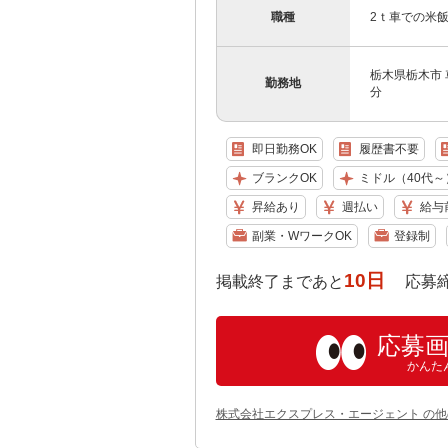
職種
2ｔ車での米
栃木県栃木市 
勤務地
分
即日勤務OK
履歴書不要
ブランクOK
ミドル（40代～
昇給あり
週払い
給与
副業・WワークOK
登録制
10日
掲載終了まであと
応募締め切り
応募
かんた
株式会社エクスプレス・エージェント の