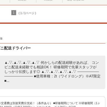
1
( 1 / 1ページ )
8
ビニ配送ドライバー
▲.▽.▲.▽.▲.▽.▲.▽ 何かしらの配送経験があれば、 コン
ビニ配送未経験でも相談OK！ 研修期間で先輩スタッフが
しっかり伝授します◎ ▲.▽.▲.▽.▲.▽.▲.▽ ――――――
―――――――― ■使用車種：2t（ワイドロング）※AT限定
■...
円 ※交通費は別途実費分支給！（条件あり） ■研修期間について ※研修期間（1ヶ