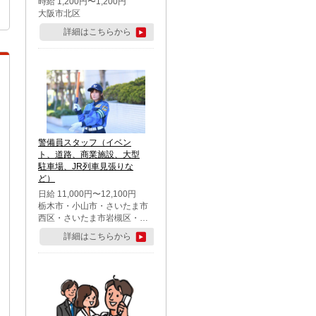
時給 1,200円〜1,200円
大阪市北区
詳細はこちらから
警備員スタッフ（イベン
ト、道路、商業施設、大型
駐車場、JR列車見張りな
ど）
日給 11,000円〜12,100円
栃木市・小山市・さいたま市
西区・さいたま市岩槻区・久
喜市・蓮田市
詳細はこちらから