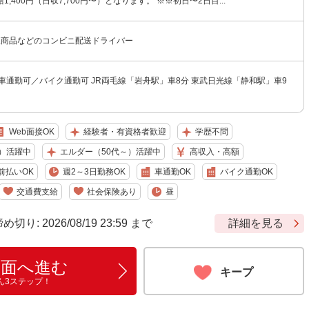
,400円（日収7,700円〜）となります。 ※※初日〜2日目...
飯商品などのコンビニ配送ドライバー
車通勤可／バイク通勤可 JR両毛線「岩舟駅」車8分 東武日光線「静和駅」車9
Web面接OK
経験者・有資格者歓迎
学歴不問
）活躍中
エルダー（50代～）活躍中
高収入・高額
前払いOK
週2～3日勤務OK
車通勤OK
バイク通勤OK
交通費支給
社会保険あり
昼
: 2026/08/19 23:59 まで
詳細を見る
画面へ進む
キープ
ん3ステップ！