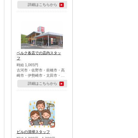
詳細はこちらから
ベルク各店での店内スタッ
フ
時給 1,065円
古河市・佐野市・前橋市・高
崎市・伊勢崎市・太田市・館
林市・藤岡市・大泉町・さい
詳細はこちらから
たま市北区・川越市・熊谷
市・行田市・秩父市・所沢
市・飯能市・東松山市・坂戸
市・鶴ケ島市・千葉市中央
区・市川市・松戸市・習志野
市・柏市・流山市・八千代
市・足立区・江戸川区・八王
子市・町田市
ビルの清掃スタッフ