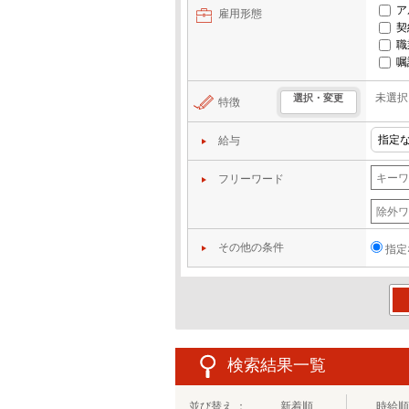
ア
雇用形態
契
職
嘱
未選択
選択・変更
特徴
給与
フリーワード
その他の条件
指定
この
検索結果一覧
並び替え ：
新着順
時給順