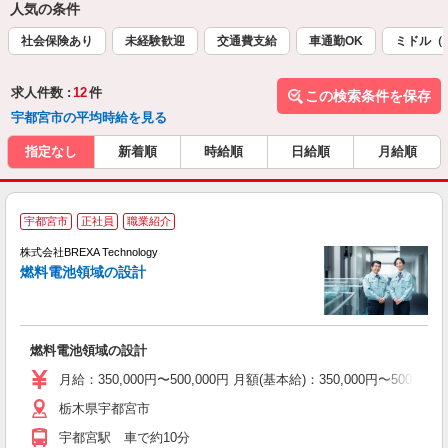
人気の条件
社会保険あり
未経験歓迎
交通費支給
車通勤OK
ミドル（
求人件数 :
12
件
この検索条件を保存
宇都宮市の平均時給を見る
指定なし
新着順
時給順
日給順
月給順
宇都宮市
正社員
職業紹介
株式会社BREXA Technology
燃料電池領域の設計
約
業
燃料電池領域の設計
月給：350,000円〜500,000円 月額(基本給)：350,00
栃木県宇都宮市
宇都宮駅 車で約10分