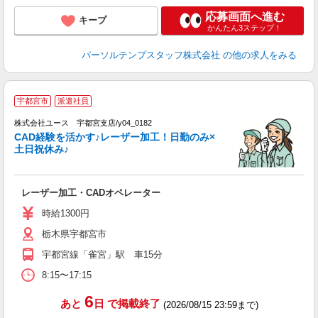
応募画面へ進む
キープ
かんたん3ステップ！
パーソルテンプスタッフ株式会社
の他の求人をみる
宇都宮市
派遣社員
♪
株式会社ユース 宇都宮支店/y04_0182
点
CAD経験を活かす♪レーザー加工！日勤のみ×
未
土日祝休み♪
ダ
勤
用
レーザー加工・CADオペレーター
時給1300円
栃木県宇都宮市
宇都宮線「雀宮」駅 車15分
8:15〜17:15
6
あと
日
で掲載終了
(2026/08/15 23:59まで)