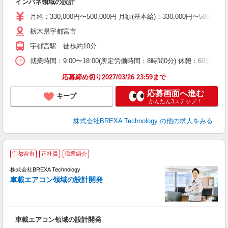
インパネ領域の設計
月給：330,000円〜500,000円 月額(基本給)：330,00
栃木県宇都宮市
宇都宮駅 徒歩約10分
就業時間：9:00〜18:00(所定労働時間：8時間0分) 休憩：6
応募締め切り2027/03/26 23:59まで
応募画面へ進む
キープ
かんたん3ステップ！
株式会社BREXA Technology
の他の求人をみる
宇都宮市
正社員
職業紹介
株式会社BREXA Technology
車載エアコン領域の設計開発
徴
て
車載エアコン領域の設計開発