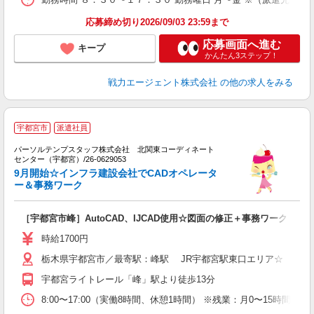
応募締め切り2026/09/03 23:59まで
応募画面へ進む
キープ
かんたん3ステップ！
戦力エージェント株式会社
の他の求人をみる
■
宇都宮市
派遣社員
で
パーソルテンプスタッフ株式会社 北関東コーディネート
センター（宇都宮）/26-0629053
会
9月開始☆インフラ建設会社でCADオペレータ
ー＆事務ワーク
［宇都宮市峰］AutoCAD、IJCAD使用☆図面の修正＋事務ワーク
時給1700円
栃木県宇都宮市／最寄駅：峰駅 JR宇都宮駅東口エリア☆ ≪車
宇都宮ライトレール「峰」駅より徒歩13分
8:00〜17:00（実働8時間、休憩1時間） ※残業：月0〜15時間程