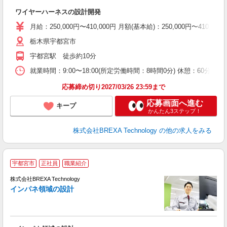
体
ワイヤーハーネスの設計開発
月給：250,000円〜410,000円 月額(基本給)：250,00
栃木県宇都宮市
宇都宮駅 徒歩約10分
就業時間：9:00〜18:00(所定労働時間：8時間0分) 休憩：6
応募締め切り2027/03/26 23:59まで
応募画面へ進む
キープ
かんたん3ステップ！
株式会社BREXA Technology
の他の求人をみる
宇都宮市
正社員
職業紹介
株式会社BREXA Technology
インパネ領域の設計
徴
て