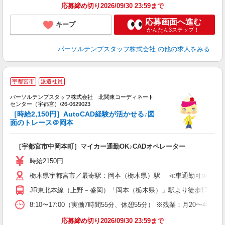
応募締め切り2026/09/30 23:59まで
応募画面へ進む
キープ
かんたん3ステップ！
パーソルテンプスタッフ株式会社
の他の求人をみる
■
宇都宮市
派遣社員
で
パーソルテンプスタッフ株式会社 北関東コーディネート
センター（宇都宮）/26-0629023
O
［時給2,150円］AutoCAD経験が活かせる♪図
面のトレース＠岡本
［宇都宮市中岡本町］マイカー通勤OK♪CADオペレーター
時給2150円
栃木県宇都宮市／最寄駅：岡本（栃木県）駅 ≪車通勤可≫ 徒歩
JR東北本線（上野－盛岡）「岡本（栃木県）」駅より徒歩17分
8:10〜17:00（実働7時間55分、休憩55分） ※残業：月20
応募締め切り2026/09/30 23:59まで