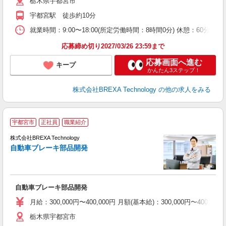
栃木県宇都宮市
宇都宮駅 徒歩約10分
就業時間：9:00〜18:00(所定労働時間：8時間0分) 休憩：
応募締め切り2027/03/26 23:59まで
応募画面へ進む
キープ
かんたん3ステップ！
株式会社BREXA Technology
の他の求人をみる
宇都宮市
正社員
職業紹介
株式会社BREXA Technology
自動車ブレーキ部品開発
さ
で
自動車ブレーキ部品開発
月給：300,000円〜400,000円 月額(基本給)：300,00
栃木県宇都宮市