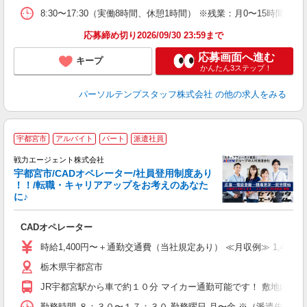
8:30〜17:30（実働8時間、休憩1時間） ※残業：月0〜15時間程
応募締め切り2026/09/30 23:59まで
応募画面へ進む
キープ
かんたん3ステップ！
パーソルテンプスタッフ株式会社
の他の求人をみる
＼
宇都宮市
アルバイト
パート
派遣社員
戦力エージェント株式会社
宇都宮市/CADオペレーター/社員登用制度あり
！！/転職・キャリアアップをお考えのあなた
に♪
く
CADオペレーター
履
ブ
時給1,400円〜＋通勤交通費（当社規定あり） ≪月収例≫ 1,400
栃木県宇都宮市
あ
JR宇都宮駅から車で約１０分 マイカー通勤可能です！ 敷地内に
勤務時間 ８：３０〜１７：３０ 勤務曜日 月〜金 ※（派遣先の