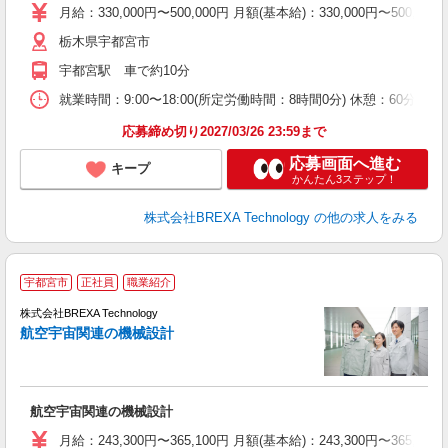
月給：330,000円〜500,000円 月額(基本給)：330,00
栃木県宇都宮市
宇都宮駅 車で約10分
就業時間：9:00〜18:00(所定労働時間：8時間0分) 休憩：6
応募締め切り2027/03/26 23:59まで
応募画面へ進む
キープ
かんたん3ステップ！
株式会社BREXA Technology
の他の求人をみる
■
宇都宮市
正社員
職業紹介
株式会社BREXA Technology
航空宇宙関連の機械設計
ま
航空宇宙関連の機械設計
月給：243,300円〜365,100円 月額(基本給)：243,30