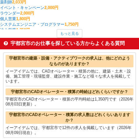
薬剤師
2,033円
イベント・キャンペーン
2,000円
ラウンダー
2,000円
個人営業
1,800円
システムエンジニア・プログラマー
1,750円
法人営業
1,750円
もっと見る
板金・塗装・溶接
1,700円
ゲームクリエイター・テスター
1,700円
宇都宮市のお仕事を探している方からよくある質問
その他オフィスワーク・事務
1,644円
中型（2t・4t）ドライバー
1,528円
宇都宮市の他の職種の平均時給を見る
宇都宮市の建築・設備・アクティブワークの求人は、他にどのよう
なものがありますか？
イーアイデムでは、CADオペレーター・積算の他に、建築・土木・設
備、施工管理・現場監督、建設作業・施工など様々な求人を掲載して
います。
宇都宮市のCADオペレーター・積算の時給はどれくらいですか？
宇都宮市のCADオペレーター・積算の平均時給は1,350円です（2026年
08月03日更新）。
宇都宮市のCADオペレーター・積算の求人数はどれくらいあります
か？
イーアイデムでは、宇都宮市で12件の求人を掲載しています（2026年
08月09日現在）。