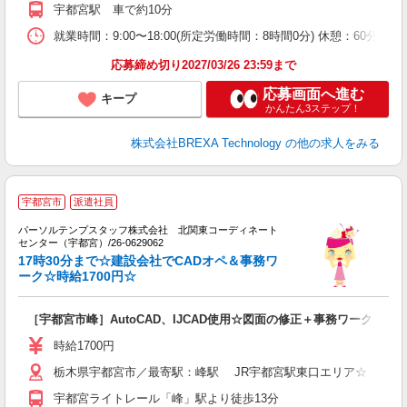
宇都宮駅 車で約10分
就業時間：9:00〜18:00(所定労働時間：8時間0分) 休憩：6
応募締め切り2027/03/26 23:59まで
応募画面へ進む
キープ
かんたん3ステップ！
株式会社BREXA Technology
の他の求人をみる
■
宇都宮市
派遣社員
で
パーソルテンプスタッフ株式会社 北関東コーディネート
センター（宇都宮）/26-0629062
会
17時30分まで☆建設会社でCADオペ＆事務ワ
ーク☆時給1700円☆
［宇都宮市峰］AutoCAD、IJCAD使用☆図面の修正＋事務ワーク
時給1700円
栃木県宇都宮市／最寄駅：峰駅 JR宇都宮駅東口エリア☆ ≪車
宇都宮ライトレール「峰」駅より徒歩13分