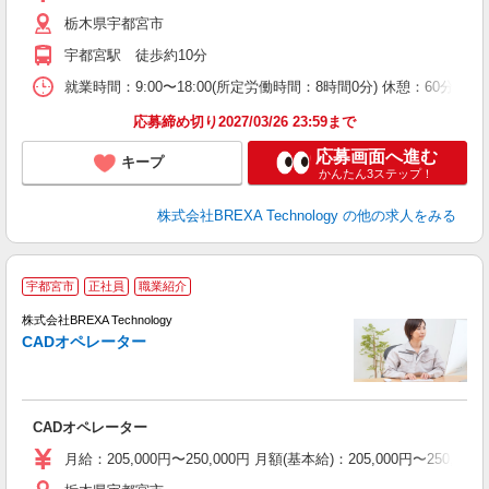
栃木県宇都宮市
宇都宮駅 徒歩約10分
就業時間：9:00〜18:00(所定労働時間：8時間0分) 休憩：60
応募締め切り2027/03/26 23:59まで
応募画面へ進む
キープ
かんたん3ステップ！
株式会社BREXA Technology
の他の求人をみる
宇都宮市
正社員
職業紹介
株式会社BREXA Technology
CADオペレーター
味
目
CADオペレーター
月給：205,000円〜250,000円 月額(基本給)：205,00