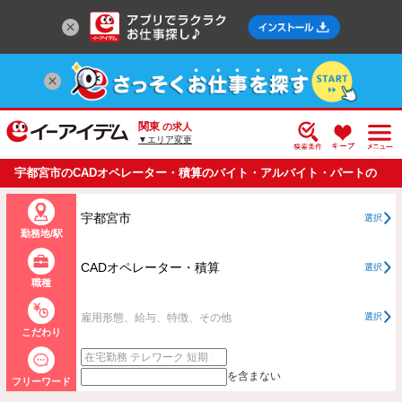
関東
の求人
▼エリア変更
宇都宮市のCADオペレーター・積算のバイト・アルバイト・パートの
求人情報一覧
宇都宮市
選択
勤務地/駅
CADオペレーター・積算
選択
職種
雇用形態、給与、特徴、その他
選択
こだわり
を含まない
フリーワード