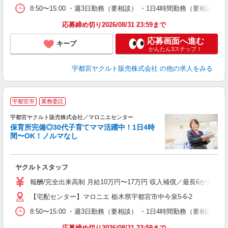
8:50〜15:00 ・週3日勤務（要相談） ・1日4時間勤務（要相
応募締め切り2026/08/31 23:59まで
応募画面へ進む
キープ
かんたん3ステップ！
宇都宮ヤクルト販売株式会社
の他の求人をみる
＼
宇都宮市
業務委託
在
迎
宇都宮ヤクルト販売株式会社／マロニエセンター
保育所完備◎30代子育てママ活躍中！1日4時
間〜OK！ノルマなし
・
未
ヤクルトスタッフ
ア
業
報酬/完全出来高制 月給10万円〜17万円 収入補償／最長6か月間
【宅配センター】マロニエ 栃木県宇都宮市中今泉5-6-2
8:50〜15:00 ・週3日勤務（要相談） ・1日4時間勤務（要相
応募締め切り2026/08/31 23:59まで