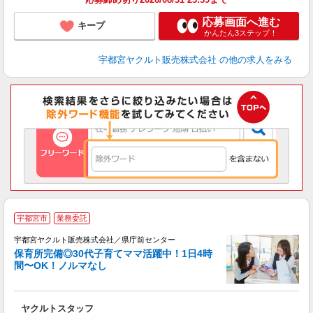
応募画面へ進む
キープ
かんたん3ステップ！
宇都宮ヤクルト販売株式会社
の他の求人をみる
＼
宇都宮市
業務委託
在
迎
宇都宮ヤクルト販売株式会社／県庁前センター
保育所完備◎30代子育てママ活躍中！1日4時
間〜OK！ノルマなし
・
未
ヤクルトスタッフ
ア