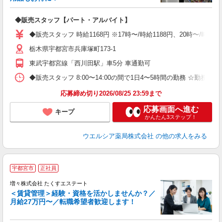
プ
◆販売スタッフ【パート・アルバイト】
ボ
勤
◆販売スタッフ 時給1168円 ※17時〜/時給1188円、20時〜/時
副
栃木県宇都宮市兵庫塚町173-1
東武宇都宮線「西川田駅」車5分 車通勤可
◆販売スタッフ 8:00〜14:00の間で1日4〜5時間の勤務 ☆勤務日数
応募締め切り2026/08/25 23:59まで
応募画面へ進む
キープ
かんたん3ステップ！
ウエルシア薬局株式会社
の他の求人をみる
宇都宮市
正社員
増々株式会社 たくすエステート
＜賃貸管理＞経験・資格を活かしませんか？／
月給27万円〜／転職希望者歓迎します！