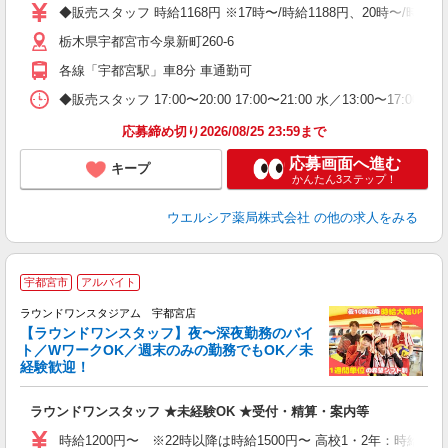
内
◆販売スタッフ 時給1168円 ※17時〜/時給1188円、20時〜/時
ク
栃木県宇都宮市今泉新町260-6
各線「宇都宮駅」車8分 車通勤可
◆販売スタッフ 17:00〜20:00 17:00〜21:00 水／13:00〜17:
応募締め切り2026/08/25 23:59まで
応募画面へ進む
キープ
かんたん3ステップ！
ウエルシア薬局株式会社
の他の求人をみる
宇都宮市
アルバイト
ラウンドワンスタジアム 宇都宮店
【ラウンドワンスタッフ】夜〜深夜勤務のバイ
や
ト／WワークOK／週末のみの勤務でもOK／未
経験歓迎！
柔
大
ラウンドワンスタッフ ★未経験OK ★受付・精算・案内等
車
時給1200円〜 ※22時以降は時給1500円〜 高校1・2年：時給110