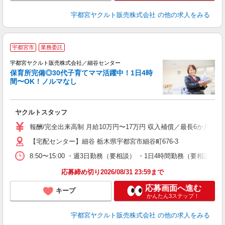
宇都宮ヤクルト販売株式会社
の他の求人をみる
＼
宇都宮市
業務委託
在
迎
宇都宮ヤクルト販売株式会社／細谷センター
保育所完備◎30代子育てママ活躍中！1日4時
間〜OK！ノルマなし
・
未
ヤクルトスタッフ
ア
業
報酬/完全出来高制 月給10万円〜17万円 収入補償／最長6か月間
【宅配センター】細谷 栃木県宇都宮市細谷町676-3
8:50〜15:00 ・週3日勤務（要相談） ・1日4時間勤務（要相
応募締め切り2026/08/31 23:59まで
応募画面へ進む
キープ
かんたん3ステップ！
宇都宮ヤクルト販売株式会社
の他の求人をみる