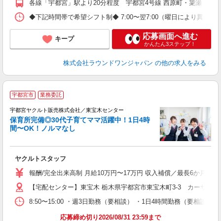
各線「宇都宮」駅より20分程度 宇都宮4号線 西原町・簗瀬ドンキ
◆下記時間帯で希望シフト制◆ 7:00〜翌7:00（曜日により異なる） 
応募画面へ進む
キープ
かんたん3ステップ！
株式会社ラウンドワンジャパン
の他の求人をみる
＼
宇都宮市
業務委託
在
迎
宇都宮ヤクルト販売株式会社／東宝木センター
保育所完備◎30代子育てママ活躍中！1日4時
間〜OK！ノルマなし
・
未
ヤクルトスタッフ
ア
業
報酬/完全出来高制 月給10万円〜17万円 収入補償／最長6か月間
【宅配センター】東宝木 栃木県宇都宮市東宝木町3-3 カーサ・エ
8:50〜15:00 ・週3日勤務（要相談） ・1日4時間勤務（要相
応募締め切り2026/08/31 23:59まで