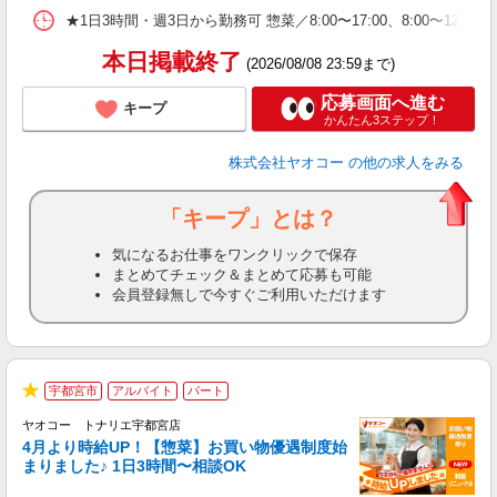
★1日3時間・週3日から勤務可 惣菜／8:00〜17:00、8:00〜1
本日掲載終了
(2026/08/08 23:59まで)
応募画面へ進む
キープ
かんたん3ステップ！
株式会社ヤオコー
の他の求人をみる
「キープ」とは？
気になるお仕事をワンクリックで保存
まとめてチェック＆まとめて応募も可能
会員登録無しで今すぐご利用いただけます
宇都宮市
アルバイト
パート
★
ヤオコー トナリエ宇都宮店
4月より時給UP！【惣菜】お買い物優遇制度始
まりました♪ 1日3時間〜相談OK