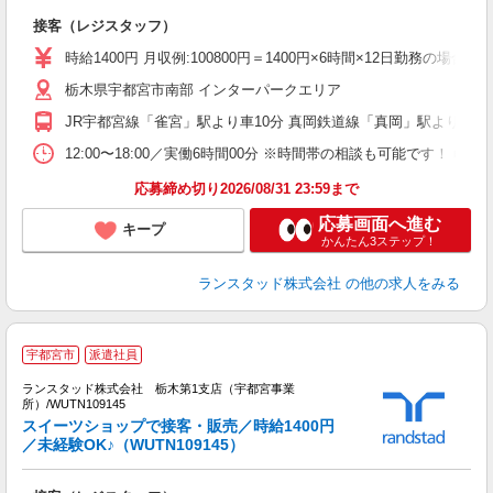
接客（レジスタッフ）
時給1400円 月収例:100800円＝1400円×6時間×12日勤務
栃木県宇都宮市南部 インターパークエリア
JR宇都宮線「雀宮」駅より車10分 真岡鉄道線「真岡」駅より車25
12:00〜18:00／実働6時間00分 ※時間帯の相談も可能です！
応募締め切り2026/08/31 23:59まで
応募画面へ進む
キープ
かんたん3ステップ！
ランスタッド株式会社
の他の求人をみる
宇都宮市
派遣社員
ランスタッド株式会社 栃木第1支店（宇都宮事業
所）/WUTN109145
署
スイーツショップで接客・販売／時給1400円
未
／未経験OK♪（WUTN109145）
勤