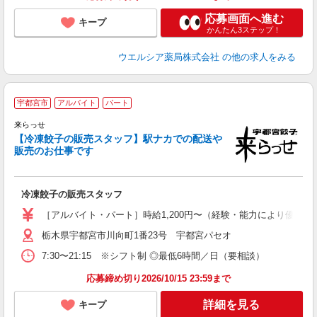
応募画面へ進む
キープ
かんたん3ステップ！
ウエルシア薬局株式会社
の他の求人をみる
宇都宮市
アルバイト
パート
来らっせ
未
【冷凍餃子の販売スタッフ】駅ナカでの配送や
夜
販売のお仕事です
冷凍餃子の販売スタッフ
［アルバイト・パート］時給1,200円〜（経験・能力により優遇あり）
栃木県宇都宮市川向町1番23号 宇都宮パセオ
7:30〜21:15 ※シフト制 ◎最低6時間／日（要相談）
応募締め切り2026/10/15 23:59まで
詳細を見る
キープ