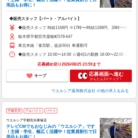
用品もお得に！
プ
◆販売スタッフ【パート・アルバイト】
ボ
業
◆販売スタッフ 時給1168円 ※17時〜/時給1188円、20時〜/時
給
栃木県宇都宮市屋板町578-647
東北本線「雀宮駅」徒歩50分 車通勤可
◆販売スタッフ 10:00〜14:00 ☆週4日の勤務 18:00〜22:
応募締め切り2026/08/25 23:59まで
応募画面へ進む
キープ
かんたん3ステップ！
ウエルシア薬局株式会社
の他の求人をみる
宇都宮市
アルバイト
パート
ウエルシア宇都宮兵庫塚店
テレビCMでもおなじみの「ウエルシア」です
！主婦・学生、幅広く活躍中！従業員割引で日
用品もお得に！