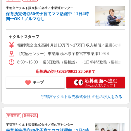
在
迎
宇都宮ヤクルト販売株式会社／東簗瀬センター
保育所完備◎30代子育てママ活躍中！1日4時
間〜OK！ノルマなし
・
未
ヤクルトスタッフ
ア
業
報酬/完全出来高制 月給10万円〜17万円 収入補償／最長6か月間
【宅配センター】東簗瀬 栃木県宇都宮市東簗瀬1-26-4
8:50〜15:00 ・週3日勤務（要相談） ・1日4時間勤務（要相
応募締め切り2026/08/31 23:59まで
応募画面へ進む
キープ
かんたん3ステップ！
宇都宮ヤクルト販売株式会社
の他の求人をみる
＼
宇都宮市
業務委託
在
迎
宇都宮ヤクルト販売株式会社／雀の宮センター
保育所完備◎30代子育てママ活躍中！1日4時