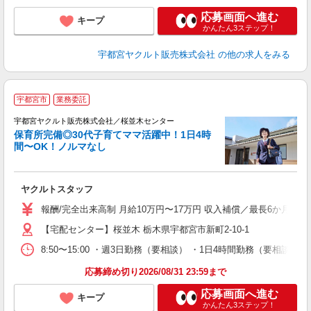
応募画面へ進む
キープ
かんたん3ステップ！
宇都宮ヤクルト販売株式会社
の他の求人をみる
＼
宇都宮市
業務委託
在
迎
宇都宮ヤクルト販売株式会社／桜並木センター
保育所完備◎30代子育てママ活躍中！1日4時
間〜OK！ノルマなし
・
未
ヤクルトスタッフ
ア
業
報酬/完全出来高制 月給10万円〜17万円 収入補償／最長6か月間
【宅配センター】桜並木 栃木県宇都宮市新町2-10-1
8:50〜15:00 ・週3日勤務（要相談） ・1日4時間勤務（要相
応募締め切り2026/08/31 23:59まで
応募画面へ進む
キープ
かんたん3ステップ！