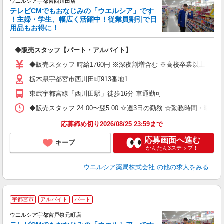
ウエルシア宇都宮西川田店
テレビCMでもおなじみの「ウエルシア」です
！主婦・学生、幅広く活躍中！従業員割引で日
用品もお得に！
プ
◆販売スタッフ【パート・アルバイト】
高
務
◆販売スタッフ 時給1760円 ※深夜割増含む ※高校卒業以上 昇格
ー
栃木県宇都宮市西川田町913番地1
東武宇都宮線「西川田駅」徒歩16分 車通勤可
◆販売スタッフ 24:00〜翌5:00 ☆週3日の勤務 ☆勤務時間・曜
応募締め切り2026/08/25 23:59まで
応募画面へ進む
キープ
かんたん3ステップ！
ウエルシア薬局株式会社
の他の求人をみる
宇都宮市
アルバイト
パート
ウエルシア宇都宮戸祭元町店