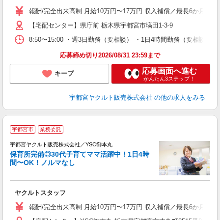
業
報酬/完全出来高制 月給10万円〜17万円 収入補償／最長6か月間
【宅配センター】県庁前 栃木県宇都宮市塙田1-3-9
8:50〜15:00 ・週3日勤務（要相談） ・1日4時間勤務（要相
応募締め切り2026/08/31 23:59まで
応募画面へ進む
キープ
かんたん3ステップ！
宇都宮ヤクルト販売株式会社
の他の求人をみる
＼
宇都宮市
業務委託
在
迎
宇都宮ヤクルト販売株式会社／YSC御本丸
保育所完備◎30代子育てママ活躍中！1日4時
間〜OK！ノルマなし
・
未
ヤクルトスタッフ
ア
業
報酬/完全出来高制 月給10万円〜17万円 収入補償／最長6か月間