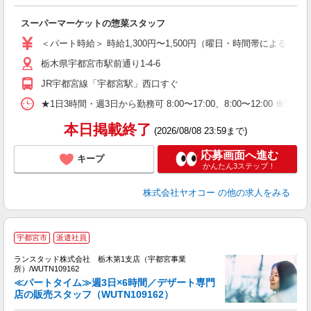
て
スーパーマーケットの惣菜スタッフ
未
ア
＜パート時給＞ 時給1,300円〜1,500円（曜日・時間帯による） 
短
栃木県宇都宮市駅前通り1-4-6
り
JR宇都宮線「宇都宮駅」西口すぐ
★1日3時間・週3日から勤務可 8:00〜17:00、8:00〜1
本日掲載終了
(2026/08/08 23:59まで)
応募画面へ進む
キープ
かんたん3ステップ！
株式会社ヤオコー
の他の求人をみる
宇都宮市
派遣社員
ランスタッド株式会社 栃木第1支店（宇都宮事業
貸
所）/WUTN109162
未
≪パートタイム≫週3日×6時間／デザート専門
～
店の販売スタッフ（WUTN109162）
ク