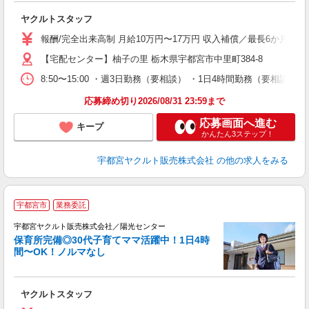
未
ヤクルトスタッフ
ア
業
報酬/完全出来高制 月給10万円〜17万円 収入補償／最長6か月間
【宅配センター】柚子の里 栃木県宇都宮市中里町384-8
8:50〜15:00 ・週3日勤務（要相談） ・1日4時間勤務（要相
応募締め切り2026/08/31 23:59まで
応募画面へ進む
キープ
かんたん3ステップ！
宇都宮ヤクルト販売株式会社
の他の求人をみる
＼
宇都宮市
業務委託
在
迎
宇都宮ヤクルト販売株式会社／陽光センター
保育所完備◎30代子育てママ活躍中！1日4時
間〜OK！ノルマなし
・
未
ヤクルトスタッフ
ア