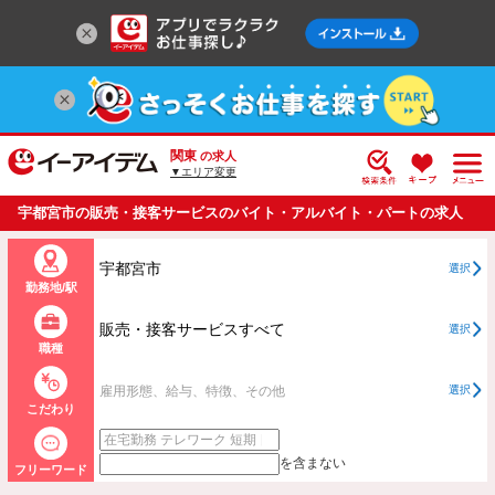
関東
の求人
▼エリア変更
宇都宮市の販売・接客サービスのバイト・アルバイト・パートの求人
情報一覧
宇都宮市
選択
勤務地/駅
販売・接客サービスすべて
選択
職種
雇用形態、給与、特徴、その他
選択
こだわり
を含まない
フリーワード