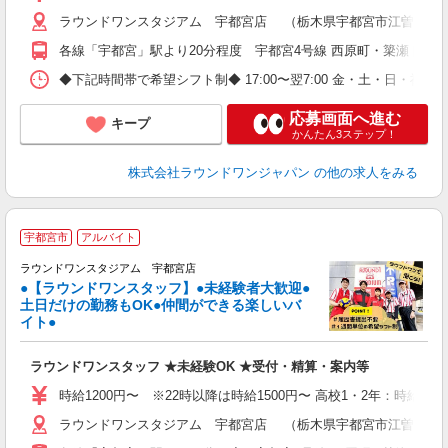
ラウンドワンスタジアム 宇都宮店 （栃木県宇都宮市江曽島町207
各線「宇都宮」駅より20分程度 宇都宮4号線 西原町・簗瀬ドンキ
◆下記時間帯で希望シフト制◆ 17:00〜翌7:00 金・土・日
応募画面へ進む
キープ
かんたん3ステップ！
株式会社ラウンドワンジャパン
の他の求人をみる
■
宇都宮市
アルバイト
レ
ラウンドワンスタジアム 宇都宮店
●【ラウンドワンスタッフ】●未経験者大歓迎●
土日だけの勤務もOK●仲間ができる楽しいバ
は
イト●
大
K
ラウンドワンスタッフ ★未経験OK ★受付・精算・案内等
車
制
時給1200円〜 ※22時以降は時給1500円〜 高校1・2年：時給110
ラウンドワンスタジアム 宇都宮店 （栃木県宇都宮市江曽島町207