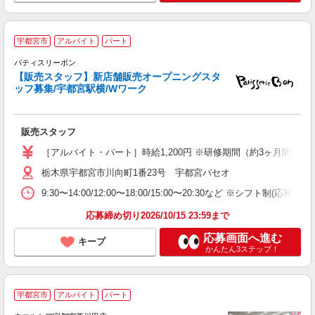
宇都宮市
アルバイト
パート
パティスリーボン
週
【販売スタッフ】新店舗販売オープニングスタ
内
ッフ募集/宇都宮駅横/Wワーク
ス
あ
販売スタッフ
［アルバイト・パート］時給1,200円 ※研修期間（約3ヶ月間）：時給
栃木県宇都宮市川向町1番23号 宇都宮パセオ
9:30〜14:00/12:00〜18:00/15:00〜20:30など ※シフト制(応
応募締め切り2026/10/15 23:59まで
応募画面へ進む
キープ
かんたん3ステップ！
宇都宮市
アルバイト
パート