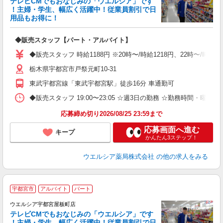
テレビCMでもおなじみの「ウエルシア」です
！主婦・学生、幅広く活躍中！従業員割引で日
用品もお得に！
プ
◆販売スタッフ【パート・アルバイト】
ボ
の
◆販売スタッフ 時給1188円 ※20時〜/時給1218円、22時〜/時
り
栃木県宇都宮市戸祭元町10-31
東武宇都宮線「東武宇都宮駅」徒歩16分 車通勤可
◆販売スタッフ 19:00〜23:05 ☆週3日の勤務 ☆勤務時間・曜
応募締め切り2026/08/25 23:59まで
応募画面へ進む
キープ
かんたん3ステップ！
ウエルシア薬局株式会社
の他の求人をみる
宇都宮市
アルバイト
パート
ウエルシア宇都宮屋板町店
テレビCMでもおなじみの「ウエルシア」です
！主婦・学生、幅広く活躍中！従業員割引で日