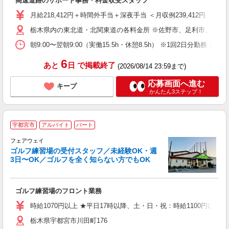
高速道路のサポート事務・料金収受スタッフ
ボ
月給218,412円＋時間外手当＋深夜手当 ＜月収例239,412円 勤務10
栃木県内の東北道・北関東道の各料金所 ※佐野市、足利市、栃木
朝9:00〜翌朝9:00（実働15.5h・休憩8.5h） ※1回2日分勤務 月
6
あと
日
で掲載終了
(2026/08/14 23:59まで)
応募画面へ進む
キープ
かんたん3ステップ！
宇都宮市
アルバイト
パート
フェアウェイ
ゴルフ練習場の受付スタッフ／未経験OK・週
3日〜OK／ゴルフを全く知らない方でもOK
週
ゴルフ練習場のフロント業務
未
フ
時給1070円以上 ★平日17時以降、土・日・祝：時給1100円以上
栃木県宇都宮市川田町176