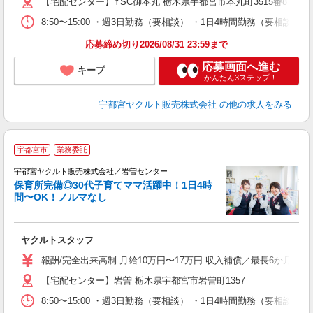
【宅配センター】YSC御本丸 栃木県宇都宮市本丸町3515番8
8:50〜15:00 ・週3日勤務（要相談） ・1日4時間勤務（要相
応募締め切り2026/08/31 23:59まで
応募画面へ進む
キープ
かんたん3ステップ！
宇都宮ヤクルト販売株式会社
の他の求人をみる
＼
宇都宮市
業務委託
在
迎
宇都宮ヤクルト販売株式会社／岩曽センター
保育所完備◎30代子育てママ活躍中！1日4時
間〜OK！ノルマなし
・
未
ヤクルトスタッフ
ア
業
報酬/完全出来高制 月給10万円〜17万円 収入補償／最長6か月間
【宅配センター】岩曽 栃木県宇都宮市岩曽町1357
8:50〜15:00 ・週3日勤務（要相談） ・1日4時間勤務（要相