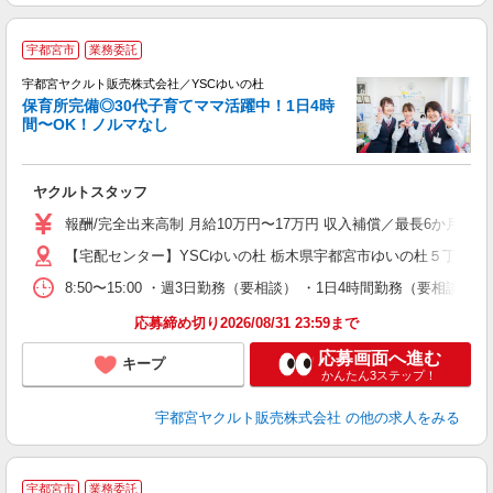
＼
宇都宮市
業務委託
在
迎
宇都宮ヤクルト販売株式会社／YSCゆいの杜
保育所完備◎30代子育てママ活躍中！1日4時
間〜OK！ノルマなし
・
未
ヤクルトスタッフ
ア
業
報酬/完全出来高制 月給10万円〜17万円 収入補償／最長6か月間
【宅配センター】YSCゆいの杜 栃木県宇都宮市ゆいの杜５丁目１５
8:50〜15:00 ・週3日勤務（要相談） ・1日4時間勤務（要相
応募締め切り2026/08/31 23:59まで
応募画面へ進む
キープ
かんたん3ステップ！
宇都宮ヤクルト販売株式会社
の他の求人をみる
＼
宇都宮市
業務委託