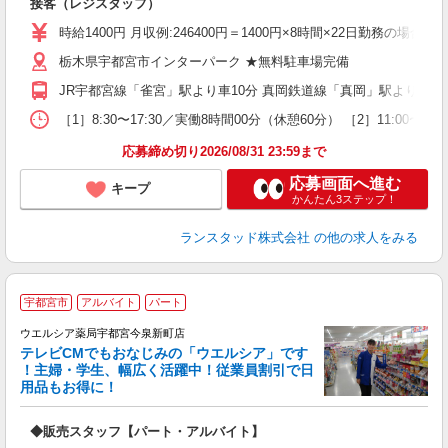
接客（レジスタッフ）
時給1400円 月収例:246400円＝1400円×8時間×22日勤務
栃木県宇都宮市インターパーク ★無料駐車場完備
JR宇都宮線「雀宮」駅より車10分 真岡鉄道線「真岡」駅より車25
［1］8:30〜17:30／実働8時間00分（休憩60分） ［2］11
応募締め切り2026/08/31 23:59まで
応募画面へ進む
キープ
かんたん3ステップ！
ランスタッド株式会社
の他の求人をみる
宇都宮市
アルバイト
パート
ウエルシア薬局宇都宮今泉新町店
テレビCMでもおなじみの「ウエルシア」です
！主婦・学生、幅広く活躍中！従業員割引で日
用品もお得に！
プ
◆販売スタッフ【パート・アルバイト】
ボ