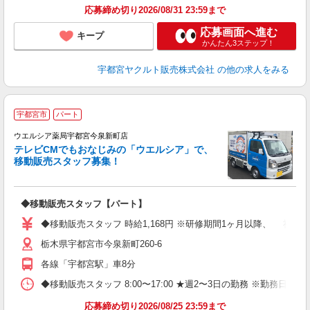
応募締め切り2026/08/31 23:59まで
応募画面へ進む
キープ
かんたん3ステップ！
宇都宮ヤクルト販売株式会社
の他の求人をみる
現
宇都宮市
パート
ウエルシア薬局宇都宮今泉新町店
テレビCMでもおなじみの「ウエルシア」で、
移動販売スタッフ募集！
商
◆移動販売スタッフ【パート】
上
◆移動販売スタッフ 時給1,168円 ※研修期間1ヶ月以降、 社
栃木県宇都宮市今泉新町260-6
各線「宇都宮駅」車8分
◆移動販売スタッフ 8:00〜17:00 ★週2〜3日の勤務 ※勤務
応募締め切り2026/08/25 23:59まで