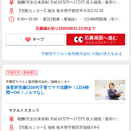
業
報酬/完全出来高制 月給10万円〜17万円 収入補償／最長6か月間
【宅配センター】陽光 栃木県宇都宮市今宮2-21-24
8:50〜15:00 ・週3日勤務（要相談） ・1日4時間勤務（要相
応募締め切り2026/08/31 23:59まで
応募画面へ進む
キープ
かんたん3ステップ！
宇都宮ヤクルト販売株式会社
の他の求人をみる
＼
宇都宮市
業務委託
在
迎
宇都宮ヤクルト販売株式会社／瑞穂センター
保育所完備◎30代子育てママ活躍中！1日4時
間〜OK！ノルマなし
・
未
ヤクルトスタッフ
ア
業
報酬/完全出来高制 月給10万円〜17万円 収入補償／最長6か月間
【宅配センター】瑞穂 栃木県宇都宮市瑞穂3-9-8