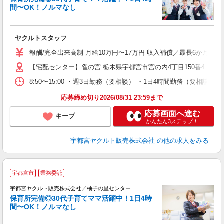
間〜OK！ノルマなし
・
未
ヤクルトスタッフ
ア
業
報酬/完全出来高制 月給10万円〜17万円 収入補償／最長6か月間
【宅配センター】雀の宮 栃木県宇都宮市宮の内4丁目150番4
8:50〜15:00 ・週3日勤務（要相談） ・1日4時間勤務（要相
応募締め切り2026/08/31 23:59まで
応募画面へ進む
キープ
かんたん3ステップ！
宇都宮ヤクルト販売株式会社
の他の求人をみる
＼
宇都宮市
業務委託
在
迎
宇都宮ヤクルト販売株式会社／柚子の里センター
保育所完備◎30代子育てママ活躍中！1日4時
間〜OK！ノルマなし
・