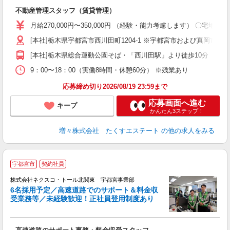
え
不動産管理スタッフ（賃貸管理）
経
月給270,000円〜350,000円 （経験・能力考慮します） 〇宅地建
[本社]栃木県宇都宮市西川田町1204-1 ※宇都宮市および真岡市
[本社]栃木県総合運動公園そば・「西川田駅」より徒歩10分
9：00〜18：00（実働8時間・休憩60分） ※残業あり
応募締め切り2026/08/19 23:59まで
応募画面へ進む
キープ
かんたん3ステップ！
増々株式会社 たくすエステート
の他の求人をみる
宇都宮市
契約社員
株式会社ネクスコ・トール北関東 宇都宮事業部
6名採用予定／高速道路でのサポート＆料金収
受業務等／未経験歓迎！正社員登用制度あり
し