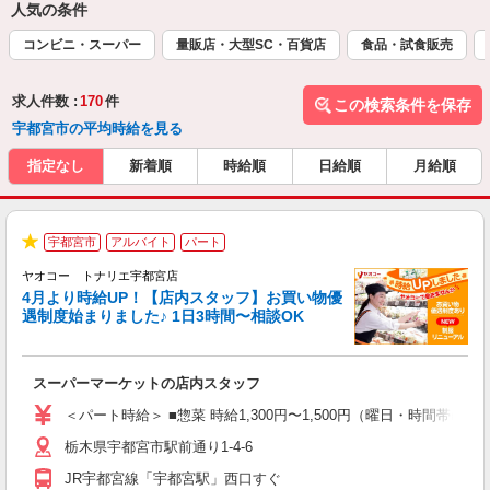
人気の条件
コンビニ・スーパー
量販店・大型SC・百貨店
食品・試食販売
求人件数 :
170
件
この検索条件を保存
宇都宮市の平均時給を見る
指定なし
新着順
時給順
日給順
月給順
宇都宮市
アルバイト
パート
★
ヤオコー トナリエ宇都宮店
4月より時給UP！【店内スタッフ】お買い物優
遇制度始まりました♪ 1日3時間〜相談OK
わ
スーパーマーケットの店内スタッフ
未
ア
＜パート時給＞ ■惣菜 時給1,300円〜1,500円（曜日・時間帯に
短
栃木県宇都宮市駅前通り1-4-6
り
JR宇都宮線「宇都宮駅」西口すぐ