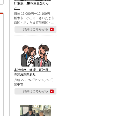
駐車場、JR列車見張りな
ど）
日給 11,000円〜12,100円
栃木市・小山市・さいたま市
西区・さいたま市岩槻区・久
喜市・蓮田市
詳細はこちらから
本社総務・経理（正社員）
※試用期間あり
月給 222,750円〜230,750円
豊中市
詳細はこちらから