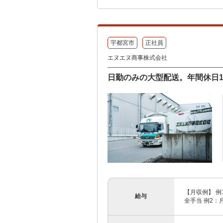
宇都宮市
正社員
エヌエヌ商事株式会社
日勤のみの大型配送。年間休日1
【月収例】 例
給与
全手当 例2：月