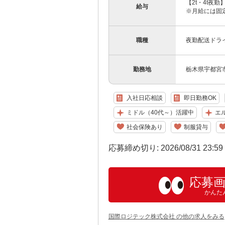
【2t・4t夜勤
給与
※月給には固定残
職種
夜勤配送ドライ
勤務地
栃木県宇都宮市
入社日応相談
即日勤務OK
ミドル（40代～）活躍中
エ
社会保険あり
制服貸与
応募締め切り: 2026/08/31 23:5
応募
かんた
国際ロジテック株式会社 の他の求人をみる