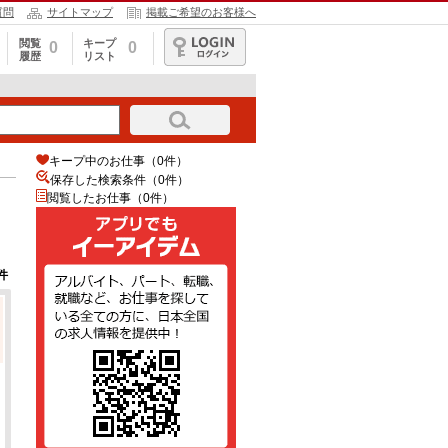
質問
サイトマップ
掲載ご希望のお客様へ
閲覧
キープ
0
0
履歴
リスト
ログイン
キープ中のお仕事（0件）
保存した検索条件（
0
件）
閲覧したお仕事（0件）
件