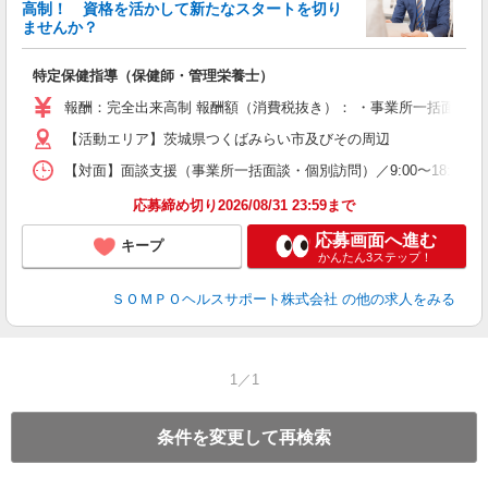
高制！ 資格を活かして新たなスタートを切り
ませんか？
支
特定保健指導（保健師・管理栄養士）
報酬：完全出来高制 報酬額（消費税抜き）： ・事業所一括面談(対面) 
【活動エリア】茨城県つくばみらい市及びその周辺
【対面】面談支援（事業所一括面談・個別訪問）／9:00〜18:00の
応募締め切り2026/08/31 23:59まで
応募画面へ進む
キープ
かんたん3ステップ！
ＳＯＭＰＯヘルスサポート株式会社
の他の求人をみる
1／1
条件を変更して再検索