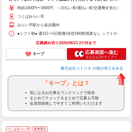
自
時給2400円〜3000円 ＜日払い有/週払い有/交通費全支給(ガソリ
役
つくばみらい市
みらい平駅から徒歩圏内
●シフト制● 週3日〜5日勤務/休憩1時間/残業なし シフト例 ・7:00〜15:
応募締め切り2026/08/23 23:59まで
応募画面へ進む
キープ
かんたん3ステップ！
株式会社コトリオ
の他の求人をみる
「キープ」とは？
気になるお仕事をワンクリックで保存
まとめてチェック＆まとめて応募も可能
会員登録無しで今すぐご利用いただけます
つくばみらい市
業務委託