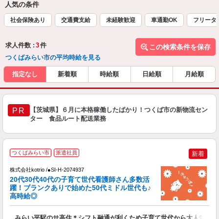
人気の条件
社会保険あり
交通費支給
未経験歓迎
車通勤OK
フリータ
求人件数 :
3
件
この検索条件を保存
つくばみらい市の平均時給を見る
指定なし
新着順
時給順
日給順
月給順
【茨城県】６月に本格稼働したばかり！つくば市の新物流セン
PR
ター 食品ルート配送業務
つくばみらい市
派遣社員
新着
株式会社kotrio /●SI-H-2074937
き
20代30代40代の子育て世代看護師さん多数活
躍！ブランクありで始めた50代ミドル世代も♪
女
高時給◎
ド
活
みらい平駅のサ高住＊シフト融通が利くため子育て世代から大人気♪
ル