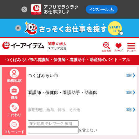
関東
の求人
▼エリア変更
つくばみらい市の看護師・保健師・看護助手・助産師のバイト・アル
バイト・パートの求人情報一覧
つくばみらい市
選択
勤務地/駅
看護師・保健師・看護助手・助産師
選択
職種
雇用形態、給与、特徴、その他
選択
こだわり
を含まない
フリーワード