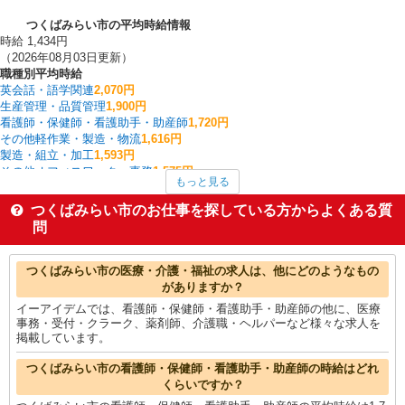
つくばみらい市の平均時給情報
時給 1,434円
（2026年08月03日更新）
職種別平均時給
英会話・語学関連
2,070円
生産管理・品質管理
1,900円
看護師・保健師・看護助手・助産師
1,720円
その他軽作業・製造・物流
1,616円
製造・組立・加工
1,593円
その他オフィスワーク・事務
1,575円
もっと見る
フォークリフト
1,523円
家電・携帯販売
1,521円
つくばみらい市のお仕事を探している方からよくある質
一般・営業事務
1,455円
問
その他販売・サービス
1,446円
つくばみらい市の他の職種の平均時給を見る
つくばみらい市の医療・介護・福祉の求人は、他にどのようなもの
がありますか？
イーアイデムでは、看護師・保健師・看護助手・助産師の他に、医療
事務・受付・クラーク、薬剤師、介護職・ヘルパーなど様々な求人を
掲載しています。
つくばみらい市の看護師・保健師・看護助手・助産師の時給はどれ
くらいですか？