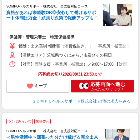
SOMPOヘルスサポート株式会社 全支援対応コース
資格があれば未経験OK◎安心して働けるサポ
ート体制は万全！頑張り次第で報酬アップも！
支
保健師・管理栄養士 特定保健指導
報酬：出来高制 報酬額（消費税抜き）： ・事業所一括面談(対面) 1日：
【活動エリア】茨城県つくばみらい市及びその周辺
【対面】面談支援（事業所一括面談）／9:00〜17:00 【対面】面
応募締め切り2026/08/31 23:59まで
応募画面へ進む
キープ
かんたん3ステップ！
ＳＯＭＰＯヘルスサポート株式会社
の他の求人をみる
つくばみらい市
業務委託
SOMPOヘルスサポート株式会社 全支援対応コース
＜男性活躍中＞頑張った分だけ稼げる完全出来