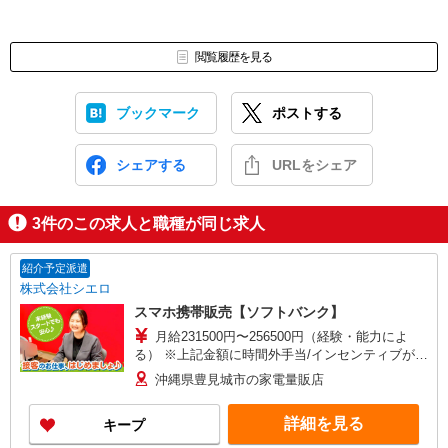
閲覧履歴を見る
ブックマーク
ポストする
シェアする
URLをシェア
3
件のこの求人と職種が同じ求人
紹介予定派遣
株式会社シエロ
スマホ携帯販売【ソフトバンク】
月給231500円〜256500円（経験・能力によ
る） ※上記金額に時間外手当/インセンティブが加
算 ・賞与あり・時間外手当あり（平均残業時間：
沖縄県豊見城市の家電量販店
10h/月）・地域手当/職能手当あり・Workstyle支
援金（4000円/月）あり・実績によりインセンティ
詳細を見る
キープ
ブあり ★交通費別途支給（規定あり） ゜+゜・。
○。・゜+゜・。○。・゜+゜ 入社祝い金10万円支