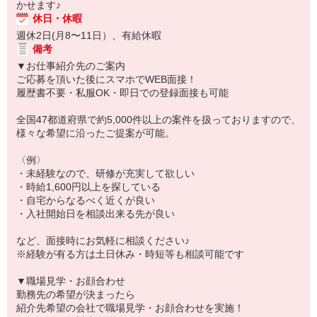
かせます♪
休日・休暇
週休2日(月8〜11日）、有給休暇
備考
▼お仕事紹介先のご案内
ご応募を頂いた後にスマホでWEB面接！
履歴書不要・私服OK・即日での登録面接も可能
全国47都道府県で約5,000件以上の案件を扱っておりますので、
様々な希望に沿ったご提案が可能。
〈例〉
・未経験なので、研修が充実して欲しい
・時給1,600円以上を探している
・自宅からなるべく近くが良い
・入社開始日を相談出来る先が良い
など、面接時にお気軽に相談ください♪
※経験が有る方は土日休み・時短等も相談可能です
▼職場見学・お顔合わせ
勤務先の希望が決まったら
紹介先希望の会社で職場見学・お顔合わせを実施！