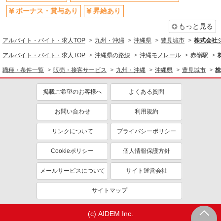
ボーナス・賞与あり
昇給あり
もっと見る
アルバイト・バイト・求人TOP
九州・沖縄
沖縄県
豊見城市
株式会社
アルバイト・バイト・求人TOP
沖縄県の路線
沖縄モノレール
赤嶺駅
職種・条件一覧
販売・接客サービス
九州・沖縄
沖縄県
豊見城市
株
掲載ご希望のお客様へ
よくある質問
お問い合わせ
利用規約
リンクについて
プライバシーポリシー
Cookieポリシー
個人情報保護方針
メールサービスについて
サイト運営会社
サイトマップ
(c) AIDEM Inc.