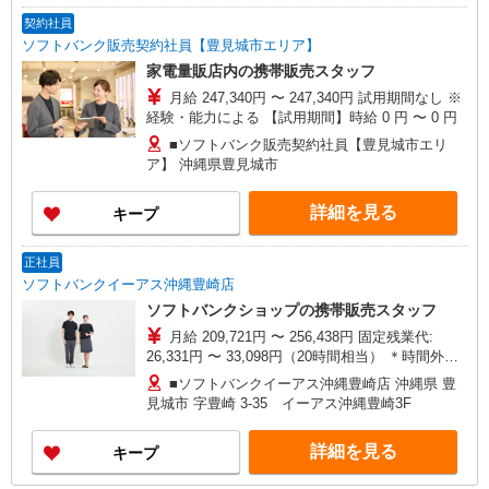
給(規定有) お友達を紹介頂くと, インセンティブ支
契約社員
給(規定有) ゜・。○。・゜+゜・。○。・゜+゜
ソフトバンク販売契約社員【豊見城市エリア】
家電量販店内の携帯販売スタッフ
月給 247,340円 〜 247,340円 試用期間なし ※
経験・能力による 【試用期間】時給 0 円 〜 0 円
■ソフトバンク販売契約社員【豊見城市エリ
ア】 沖縄県豊見城市
詳細を見る
キープ
正社員
ソフトバンクイーアス沖縄豊崎店
ソフトバンクショップの携帯販売スタッフ
月給 209,721円 〜 256,438円 固定残業代:
26,331円 〜 33,098円（20時間相当） ＊時間外手
当は時間外労働の有無にかかわらず、固定残業代
■ソフトバンクイーアス沖縄豊崎店 沖縄県 豊
として支給し、相当時間を超える時間外労働分は
見城市 字豊崎 3‐35 イーアス沖縄豊崎3F
法定どおり追加で支給します。 試用期間あり 3ヶ
月 ※経験・能力による 【試用期間】月給 209721
詳細を見る
キープ
円 〜 256438 円