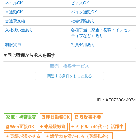
ネイルOK
ピアスOK
車通勤OK
バイク通勤OK
交通費支給
社会保険あり
入社祝い金あり
各種手当（家族・役職・インセン
ティブなど）あり
制服貸与
社員登用あり
同じ職種から求人を探す
販売・接客サービス
家電・携帯販売
関連する条件をもっと見る
同じ特徴から求人を探す
未経験歓迎
ミドル（40代～）活躍中
ID：AE0730644974
英語が活かせる
ボーナス・賞与あり
日払い
車通勤OK
家電・携帯販売
即日勤務OK
履歴書不要
交通費支給
社会保険あり
Web面接OK
未経験歓迎
ミドル（40代～）活躍中
社員登用あり
英語が活かせる
語学力を活かせる（英語以外）