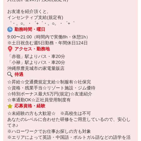
自宅に居ながらスマホでカンタン面接OK！
オンライン面談なのでスピード対応。
お友達を紹介頂くと,
即日登録もOK♪
インセンティブ支給(規定有)
゜・。○。・゜+゜・。○。・゜+゜
気になった方はお気軽にご相談ください！
勤務時間・曜日
9:00〜21:00（時間内で実働8h・休憩1h）
※土日祝含む週5日勤務・年間休日124日
アクセス・勤務地
「赤嶺」駅よりバス・車20分
「小禄」駅よりバス・車20分
沖縄県豊見城市の家電量販店
待遇
☆昇給☆交通費規定支給☆制服有☆社保完
☆資格・残業手当☆リゾート施設・ジム優待
☆特別ボーナス最大5万円(規定)☆友達紹介
☆車通勤OK☆正社員登用制度有
応募資格・経験
☆未経験の方も大歓迎☆ ※高校生は不可
あなたのレベルに合わせた研修をご用意しているので、安心し
てネ♪
※ハローワークでお仕事お探しの方も対象
※エリアによって英語・中国語・ポルトガル語などの語学を活