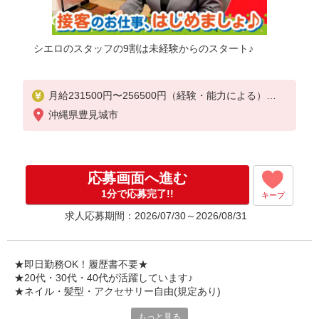
シエロのスタッフの9割は未経験からのスタート♪
月給231500円〜256500円（経験・能力による）
※上記金額に時間外手当/インセンティブが加算
沖縄県豊見城市
・賞与あり・時間外手当あり（平均残業時間：10h/
月）・地域手当/職能手当あり・Workstyle支援金（40
00円/月）あり・実績によりインセンティブあり
★交通費別途支給（規定あり）
応募画面へ進む
゜+゜・。○。・゜+゜・。○。・゜+゜
1分で応募完了!!
キープ
入社祝い金10万円支給(規定有)
求人応募期間：2026/07/30～2026/08/31
お友達を紹介頂くと,
インセンティブ支給(規定有)
゜・。○。・゜+゜・。○。・゜+゜
★即日勤務OK！履歴書不要★
★20代・30代・40代が活躍しています♪
★ネイル・髪型・アクセサリー自由(規定あり)
もっと見る
各キャリアの新機種が特別価格で購入OK！！