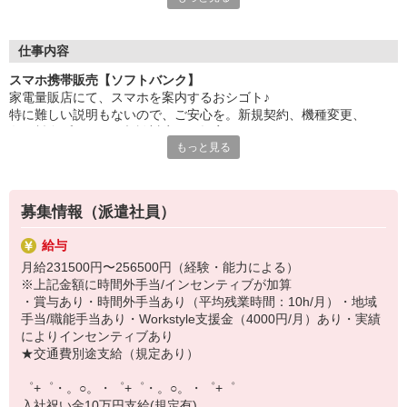
自分だけじゃなくって、
家族や友人にも適用されます！
仕事内容
さらに、各種リゾート施設やスポーツジムなどが
スマホ携帯販売【ソフトバンク】
特別割引価格でご利用可能☆☆
家電量販店にて、スマホを案内するおシゴト♪
お得に過ごしたいあなたの味方です♪
特に難しい説明もないので、ご安心を。新規契約、機種変更、
各種料金プランのご相談対応・ご提案などをお願いします。
【選べるお仕事いろいろ】
もっと見る
￣￣￣￣￣￣￣￣￣￣￣
初めての方でも安心♪
▼オフィスワーク
あなた専属のコーディネーターが親切・丁寧にフォローするので、
事務、経理、データ入力、コールセンター、受付
満足度◎
▼工場・製造・軽作業系
募集情報（派遣社員）
機械/食品製造・梱包・仕分け・加工・組立・検査
■携帯やインターネット販売業務
▼美容系
給与
docomo(ドコモ)/au(エーユー)・KDDI/softbank(ソフトバンク)など
眉毛サロンのアイブロウ・ネイリスト・エステ
月給231500円〜256500円（経験・能力による）
の大手キャリアから
▼営業・販売
※上記金額に時間外手当/インセンティブが加算
ワイモバイル(Y!mobille)、楽天モバイル、UQなど格安スマホまで幅
法人営業・アパレル販売・個別指導塾・人材紹介
・賞与あり・時間外手当あり（平均残業時間：10h/月）・地域
広く紹介可能♪
▼人気案件も多数♪
手当/職能手当あり・Workstyle支援金（4000円/月）あり・実績
人気のApple（アップル）店舗もございます！
短期・期間限定・オープニング・官公庁案件
によりインセンティブあり
上場/優良/大手企業など
★交通費別途支給（規定あり）
【スマホ面接実施中】
゜+゜・。○。・゜+゜・。○。・゜+゜
￣￣￣￣￣￣￣￣￣
入社祝い金10万円支給(規定有)