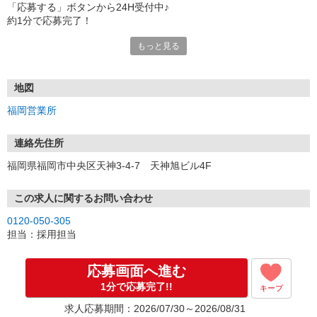
「応募する」ボタンから24H受付中♪
約1分で応募完了！
もっと見る
■電話応募の場合
電話応募も歓迎！（受付:10:00〜20:00）
土日祝も受付中♪
地図
【選考フロー】
福岡営業所
①応募から3営業日を目安に、メールorお電話でご連絡します。
②面接日時を決定！「0120」から始まる電話番号からご連絡します
★スマホでWEB面接（LINEなど）・出張面接・事務所面接と選べま
連絡先住所
す
福岡県福岡市中央区天神3-4-7 天神旭ビル4F
③面接実施（履歴書不要）
④勤務開始（スタート日は応相談）
※ご希望があれば、職場見学の調整もOKです！
この求人に関するお問い合わせ
0120-050-305
お気軽にご応募ください♪
担当：採用担当
応募画面へ進む
1分で応募完了!!
キープ
求人応募期間：2026/07/30～2026/08/31