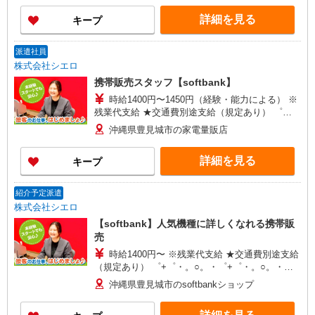
ィブ支給(規定有) ★月2回払い・週払い可能（規程
詳細を見る
キープ
有）★ ゜・。○。・゜+゜・。○。・゜+゜
派遣社員
株式会社シエロ
携帯販売スタッフ【softbank】
時給1400円〜1450円（経験・能力による） ※
残業代支給 ★交通費別途支給（規定あり） ゜
+゜・。○。・゜+゜・。○。・゜+゜ 入社祝い金10
沖縄県豊見城市の家電量販店
万円支給(規定有) お友達を紹介頂くと, インセンテ
ィブ支給(規定有) ★月2回払い・週払い可能（規程
詳細を見る
キープ
有）★ ゜・。○。・゜+゜・。○。・゜+゜
紹介予定派遣
株式会社シエロ
【softbank】人気機種に詳しくなれる携帯販
売
時給1400円〜 ※残業代支給 ★交通費別途支給
（規定あり） ゜+゜・。○。・゜+゜・。○。・゜
+゜ 入社祝い金10万円支給(規定有) お友達を紹介
沖縄県豊見城市のsoftbankショップ
頂くと, インセンティブ支給(規定有) ★月2回払
い・週払い可能（規程有）★ ゜・。○。・゜