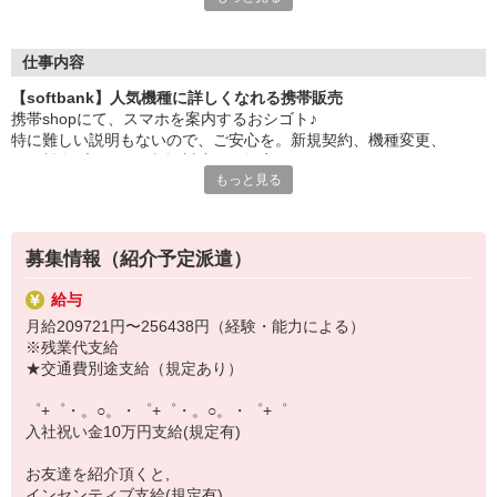
大手キャリアの店舗勤務なので安心・安定！
一度身に着けた知識は、
ずっと先まで役に立ちます！
仕事内容
【softbank】人気機種に詳しくなれる携帯販売
丁寧な研修もあるので、
携帯shopにて、スマホを案内するおシゴト♪
みなさんから働きやすいと好評です♪
特に難しい説明もないので、ご安心を。新規契約、機種変更、
最新アプリ事情やお得なプラン、
各種料金プランのご相談対応・ご提案などをお願いします。
スマホの裏ワザを学べるチャンス♪
もっと見る
初めての方でも安心♪
【選べるお仕事いろいろ】
あなた専属のコーディネーターが親切・丁寧にフォローするので、
￣￣￣￣￣￣￣￣￣￣￣
満足度◎
▼オフィスワーク
募集情報（紹介予定派遣）
事務、経理、データ入力、コールセンター、受付
■携帯やインターネット販売業務
▼工場・製造・軽作業系
給与
docomo(ドコモ)/au(エーユー)・KDDI/softbank(ソフトバンク)など
機械/食品製造・梱包・仕分け・加工・組立・検査
月給209721円〜256438円（経験・能力による）
の大手キャリアから
▼美容系
※残業代支給
ワイモバイル(Y!mobille)、楽天モバイル、UQなど格安スマホまで幅
眉毛サロンのアイブロウ・ネイリスト・エステ
★交通費別途支給（規定あり）
広く紹介可能♪
▼営業・販売
人気のApple（アップル）店舗もございます！
法人営業・アパレル販売・個別指導塾・人材紹介
゜+゜・。○。・゜+゜・。○。・゜+゜
▼人気案件も多数♪
入社祝い金10万円支給(規定有)
短期・期間限定・オープニング・官公庁案件
上場/優良/大手企業など
お友達を紹介頂くと,
インセンティブ支給(規定有)