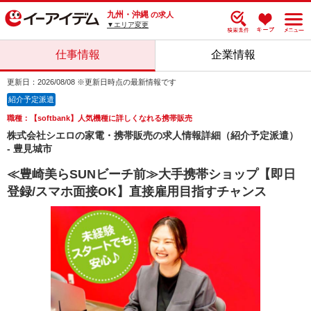
九州・沖縄
の求人
▼エリア変更
仕事情報
企業情報
更新日：2026/08/08 ※更新日時点の最新情報です
紹介予定派遣
職種：【softbank】人気機種に詳しくなれる携帯販売
株式会社シエロの家電・携帯販売の求人情報詳細（紹介予定派遣）
- 豊見城市
≪豊崎美らSUNビーチ前≫大手携帯ショップ【即日
登録/スマホ面接OK】直接雇用目指すチャンス