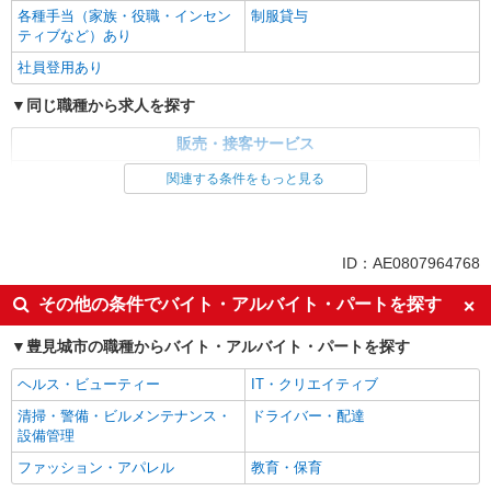
各種手当（家族・役職・インセン
制服貸与
ティブなど）あり
社員登用あり
同じ職種から求人を探す
販売・接客サービス
家電・携帯販売
関連する条件をもっと見る
同じ特徴から求人を探す
未経験歓迎
ミドル（40代～）活躍中
ID：AE0807964768
英語が活かせる
ボーナス・賞与あり
その他の条件でバイト・アルバイト・パートを探す
車通勤OK
交通費支給
豊見城市の職種からバイト・アルバイト・パートを探す
社会保険あり
社員登用あり
ヘルス・ビューティー
IT・クリエイティブ
清掃・警備・ビルメンテナンス・
ドライバー・配達
設備管理
ファッション・アパレル
教育・保育