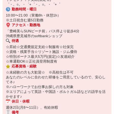
【スマホ面接実施中】
゜・。○。・゜+゜・。○。・゜+゜
￣￣￣￣￣￣￣￣￣
勤務時間・曜日
自宅に居ながらスマホでカンタン面接OK！
10:00〜21:00（実働8h・休憩1h）
オンライン面談なのでスピード対応。
※土日祝含む週5日勤務
アクセス・勤務地
「豊崎美らSUNビーチ前」バス停より徒歩4分
沖縄県豊見城市のsoftbankショップ
待遇
☆昇給☆交通費規定支給☆制服有☆社保完
☆資格・残業手当☆リゾート施設・ジム優待
☆特別ボーナス最大5万円(規定)☆友達紹介
☆車通勤OK☆正社員登用制度有
応募資格・経験
☆未経験の方も大歓迎☆ ※高校生は不可
あなたのレベルに合わせた研修をご用意しているので、安心し
てネ♪
※ハローワークでお仕事お探しの方も対象
※エリアによって英語・中国語・ポルトガル語などの語学を活
かせます♪
休日・休暇
週休2日(月8〜11日）、有給休暇
備考