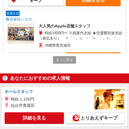
詳細を見る
キープ
+゜・。○。・゜+゜
派遣社員
株式会社シエロ
大人気のApple店舗スタッフ
時給1400円〜 ※残業代支給 ★交通費別途支給
（規定あり） ゜+゜・。○。・゜+゜・。○。・゜
+゜ 入社祝い金10万円支給(規定有) お友達を紹介
沖縄県豊見城市
頂くと, インセンティブ支給(規定有) ★月2回払
い・週払い可能（規程有）★ ゜・。○。・゜
詳細を見る
キープ
+゜・。○。・゜+゜
もっと見る
派遣社員
株式会社シエロ
あなたにおすすめの求人情報
スマホ携帯販売【ソフトバンク】
月給231500円〜256500円（経験・能力によ
ホールスタッフ
る） ※上記金額に時間外手当/インセンティブが加
時給 1,150円
算 ・賞与あり・時間外手当あり（平均残業時間：
沖縄県豊見城市の家電量販店
仙台市青葉区
10h/月）・地域手当/職能手当あり・Workstyle支
援金（4000円/月）あり・実績によりインセンティ
詳細を見る
キープ
ブあり ★交通費別途支給（規定あり） ゜+゜・。
詳細を見る
とりあえずキープ
○。・゜+゜・。○。・゜+゜ 入社祝い金10万円支
給(規定有) お友達を紹介頂くと, インセンティブ支