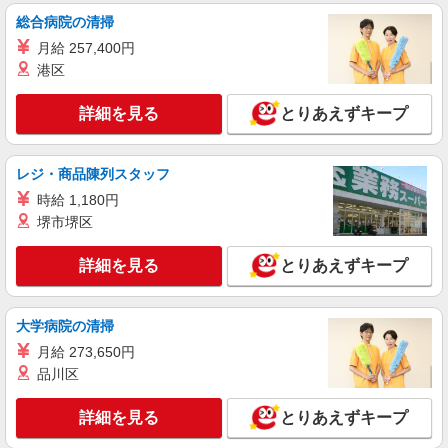
紹介予定派遣
給(規定有) ゜・。○。・゜+゜・。○。・゜+゜
株式会社シエロ
総合病院の清掃
スマホ携帯販売【ソフトバンク】
月給 257,400円
時給1400円〜1450円（経験・能力による） ※
港区
残業代支給 ★交通費別途支給（規定あり） ゜
+゜・。○。・゜+゜・。○。・゜+゜ 入社祝い金10
沖縄県豊見城市の家電量販店
詳細を見る
とりあえずキープ
万円支給(規定有) お友達を紹介頂くと, インセンテ
ィブ支給(規定有) ★月2回払い・週払い可能（規程
詳細を見る
キープ
有）★ ゜・。○。・゜+゜・。○。・゜+゜
レジ・商品陳列スタッフ
時給 1,180円
紹介予定派遣
株式会社シエロ
堺市堺区
携帯販売スタッフ【softbank】
詳細を見る
とりあえずキープ
時給1400円〜1450円（経験・能力による） ※
残業代支給 ★交通費別途支給（規定あり） ゜
+゜・。○。・゜+゜・。○。・゜+゜ 入社祝い金10
沖縄県豊見城市の家電量販店
万円支給(規定有) お友達を紹介頂くと, インセンテ
大学病院の清掃
ィブ支給(規定有) ★月2回払い・週払い可能（規程
月給 273,650円
詳細を見る
キープ
有）★ ゜・。○。・゜+゜・。○。・゜+゜
品川区
紹介予定派遣
詳細を見る
とりあえずキープ
株式会社シエロ
スマホ携帯販売【ソフトバンク】