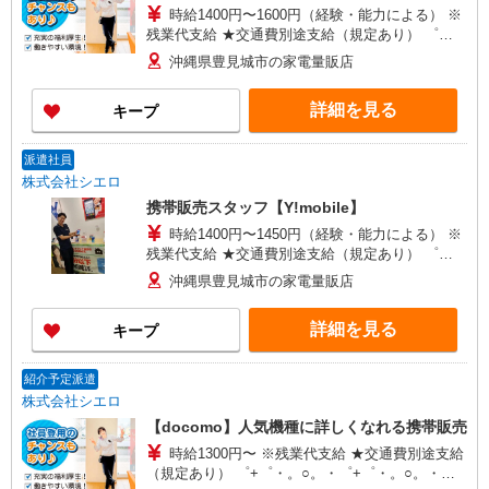
時給1400円〜1600円（経験・能力による） ※
残業代支給 ★交通費別途支給（規定あり） ゜
+゜・。○。・゜+゜・。○。・゜+゜ 入社祝い金10
沖縄県豊見城市の家電量販店
万円支給(規定有) お友達を紹介頂くと, インセンテ
ィブ支給(規定有) ★月2回払い・週払い可能（規程
詳細を見る
キープ
有）★ ゜・。○。・゜+゜・。○。・゜+゜
派遣社員
株式会社シエロ
携帯販売スタッフ【Y!mobile】
時給1400円〜1450円（経験・能力による） ※
残業代支給 ★交通費別途支給（規定あり） ゜
+゜・。○。・゜+゜・。○。・゜+゜ 入社祝い金10
沖縄県豊見城市の家電量販店
万円支給(規定有) お友達を紹介頂くと, インセンテ
ィブ支給(規定有) ★月2回払い・週払い可能（規程
詳細を見る
キープ
有）★ ゜・。○。・゜+゜・。○。・゜+゜
紹介予定派遣
株式会社シエロ
【docomo】人気機種に詳しくなれる携帯販売
時給1300円〜 ※残業代支給 ★交通費別途支給
（規定あり） ゜+゜・。○。・゜+゜・。○。・゜