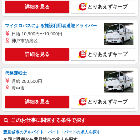
詳細を見る
キープ
○。・゜+゜
詳細を見る
とりあえずキープ
紹介予定派遣
株式会社シエロ
マイクロバスによる施設利用者送迎ドライバー
携帯販売スタッフ【Y!mobile】
日給 10,900円〜10,900円
時給1400円〜1450円（経験・能力による） ※
神戸市須磨区
残業代支給 ★交通費別途支給（規定あり） ゜
+゜・。○。・゜+゜・。○。・゜+゜ 入社祝い金10
沖縄県豊見城市の家電量販店
詳細を見る
とりあえずキープ
万円支給(規定有) お友達を紹介頂くと, インセンテ
ィブ支給(規定有) ★月2回払い・週払い可能（規程
詳細を見る
キープ
有）★ ゜・。○。・゜+゜・。○。・゜+゜
代務運転士
月給 253,500円
豊中市
詳細を見る
とりあえずキープ
このお仕事に関連する条件で探す
豊見城市のアルバイト・バイト・パートの求人を探す
同じ職種から豊見城市の求人を探す