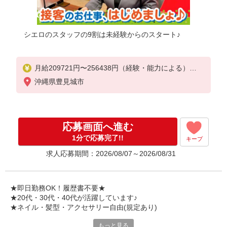
シエロのスタッフの9割は未経験からのスタート♪
月給209721円〜256438円（経験・能力による）
※残業代支給
沖縄県豊見城市
★交通費別途支給（規定あり）
゜+゜・。○。・゜+゜・。○。・゜+゜
入社祝い金10万円支給(規定有)
応募画面へ進む
お友達を紹介頂くと,
1分で応募完了!!
キープ
インセンティブ支給(規定有)
求人応募期間：2026/08/07～2026/08/31
゜・。○。・゜+゜・。○。・゜+゜
★即日勤務OK！履歴書不要★
★20代・30代・40代が活躍しています♪
★ネイル・髪型・アクセサリー自由(規定あり)
もっと見る
シエロのスタッフは9割が未経験スタート。