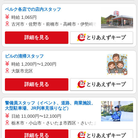
時給1400円〜1450円（経験・能力による） ※
ベルク各店での店内スタッフ
残業代支給 ★交通費別途支給（規定あり） ゜
時給 1,065円
+゜・。○。・゜+゜・。○。・゜+゜ 入社祝い金10
沖縄県豊見城市の家電量販店
万円支給(規定有) お友達を紹介頂くと, インセンテ
古河市・佐野市・前橋市・高崎市・伊勢崎市・太田市・館林市・
ィブ支給(規定有) ★月2回払い・週払い可能（規程
詳細を見る
キープ
有）★ ゜・。○。・゜+゜・。○。・゜+゜
詳細を見る
とりあえずキープ
紹介予定派遣
株式会社シエロ
ビルの清掃スタッフ
スマホ携帯販売【ドコモ】
時給 1,200円〜1,200円
時給1400円〜1600円（経験・能力による） ※
大阪市北区
残業代支給 ★交通費別途支給（規定あり） ゜
+゜・。○。・゜+゜・。○。・゜+゜ 入社祝い金10
沖縄県豊見城市の家電量販店
詳細を見る
とりあえずキープ
万円支給(規定有) お友達を紹介頂くと, インセンテ
ィブ支給(規定有) ★月2回払い・週払い可能（規程
詳細を見る
キープ
有）★ ゜・。○。・゜+゜・。○。・゜+゜
警備員スタッフ（イベント、道路、商業施設、
大型駐車場、JR列車見張りなど）
派遣社員
株式会社シエロ
日給 11,000円〜12,100円
栃木市・小山市・さいたま市西区・さいたま市岩槻区・久喜市・
【docomo】人気機種に詳しくなれる携帯販売
時給1300円〜 ※残業代支給 ★交通費別途支給
詳細を見る
とりあえずキープ
（規定あり） ゜+゜・。○。・゜+゜・。○。・゜