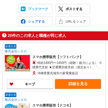
ブックマーク
ポストする
シェアする
URLをシェア
20
件のこの求人と職種が同じ求人
派遣社員
株式会社シエロ
スマホ携帯販売【ソフトバンク】
時給1400円〜1450円（経験・能力による） ※
残業代支給 ★交通費別途支給（規定あり） ゜
+゜・。○。・゜+゜・。○。・゜+゜ 入社祝い金10
沖縄県豊見城市の家電量販店
万円支給(規定有) お友達を紹介頂くと, インセンテ
ィブ支給(規定有) ★月2回払い・週払い可能（規程
詳細を見る
キープ
有）★ ゜・。○。・゜+゜・。○。・゜+゜
派遣社員
株式会社シエロ
スマホ携帯販売【ドコモ】