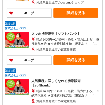
+゜ 入社祝い金10万円支給(規定有) お友達を紹介
沖縄県豊見城市のdocomoショップ
頂くと, インセンティブ支給(規定有) ★月2回払
い・週払い可能（規程有）★ ゜・。○。・゜
詳細を見る
キープ
+゜・。○。・゜+゜
派遣社員
株式会社シエロ
スマホ携帯販売【ソフトバンク】
時給1400円〜1450円（経験・能力による） ※
残業代支給 ★交通費別途支給（規定あり） ゜
+゜・。○。・゜+゜・。○。・゜+゜ 入社祝い金10
沖縄県豊見城市の家電量販店
万円支給(規定有) お友達を紹介頂くと, インセンテ
ィブ支給(規定有) ★月2回払い・週払い可能（規程
詳細を見る
キープ
有）★ ゜・。○。・゜+゜・。○。・゜+゜
派遣社員
株式会社シエロ
人気機種に詳しくなれる携帯販売
【softbank】
時給1400円〜1450円（経験・能力による） ※
残業代支給 ★交通費別途支給（規定あり） ゜
+゜・。○。・゜+゜・。○。・゜+゜ 入社祝い金10
沖縄県豊見城市の家電量販店
万円支給(規定有) お友達を紹介頂くと, インセンテ