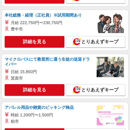
+゜ 入社祝い金10万円支給(規定有) お友達を紹介
沖縄県豊見城市のdocomoショップ
頂くと, インセンティブ支給(規定有) ★月2回払
い・週払い可能（規程有）★ ゜・。○。・゜
本社総務・経理（正社員）※試用期間あり
詳細を見る
キープ
+゜・。○。・゜+゜
月給 222,750円〜230,750円
豊中市
紹介予定派遣
株式会社シエロ
詳細を見る
とりあえずキープ
スマホ携帯販売【ソフトバンク】
月給231500円〜256500円（経験・能力によ
る） ※上記金額に時間外手当/インセンティブが加
マイクロバスにて教習所に通う生徒の送迎ドラ
算 ・賞与あり・時間外手当あり（平均残業時間：
イバー
沖縄県豊見城市の家電量販店
10h/月）・地域手当/職能手当あり・Workstyle支
日給 15,850円
援金（4000円/月）あり・実績によりインセンティ
詳細を見る
キープ
ブあり ★交通費別途支給（規定あり） ゜+゜・。
箕面市
○。・゜+゜・。○。・゜+゜ 入社祝い金10万円支
給(規定有) お友達を紹介頂くと, インセンティブ支
詳細を見る
とりあえずキープ
派遣社員
給(規定有) ゜・。○。・゜+゜・。○。・゜+゜
株式会社シエロ
【softbank】人気機種に詳しくなれる携帯販
アパレル用品や雑貨のピッキング検品
売
時給 1,200円〜1,500円
時給1400円〜 ※残業代支給 ★交通費別途支給
（規定あり） ゜+゜・。○。・゜+゜・。○。・゜
柏市
+゜ 入社祝い金10万円支給(規定有) お友達を紹介
沖縄県豊見城市のsoftbankショップ