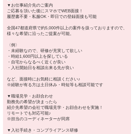
▼お仕事紹介先のご案内
ご応募を頂いた後にスマホでWEB面接！
履歴書不要・私服OK・即日での登録面接も可能
全国47都道府県で約5,000件以上の案件を扱っておりますので、
様々な希望に沿ったご提案が可能。
〈例〉
・未経験なので、研修が充実して欲しい
・時給1,600円以上を探している
・自宅からなるべく近くが良い
・入社開始日を相談出来る先が良い
など、面接時にお気軽に相談ください♪
※経験が有る方は土日休み・時短等も相談可能です
▼職場見学・お顔合わせ
勤務先の希望が決まったら
紹介先希望の会社で職場見学・お顔合わせを実施！
リモートでも対応可能♪
※担当のコーディネーターが同席
▼入社手続き・コンプライアンス研修