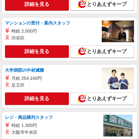
頂くと, インセンティブ支給(規定有) ★月2回払
詳細を見る
とりあえずキープ
い・週払い可能（規程有）★ ゜・。○。・゜
詳細を見る
キープ
+゜・。○。・゜+゜
マンションの受付・案内スタッフ
派遣社員
時給 2,000円
株式会社シエロ
渋谷区
【楽天モバイル】の携帯販売スタッフ
時給1650円〜1850円（経験・能力による） ※
詳細を見る
とりあえずキープ
残業代支給 ★交通費別途支給（規定あり） ゜
+゜・。○。・゜+゜・。○。・゜+゜ 入社祝い金10
沖縄県豊見城市の楽天モバイルショップ
万円支給(規定有) お友達を紹介頂くと, インセンテ
ィブ支給(規定有) ★月2回払い・週払い可能（規程
大学病院の中材滅菌
詳細を見る
キープ
有）★ ゜・。○。・゜+゜・。○。・゜+゜
月給 254,160円
足立区
派遣社員
株式会社シエロ
詳細を見る
とりあえずキープ
【softbank】人気機種に詳しくなれる携帯販
売
月給209721円〜256438円（経験・能力によ
レジ・商品陳列スタッフ
る） ※残業代支給 ★交通費別途支給（規定あり）
時給 1,300円
゜+゜・。○。・゜+゜・。○。・゜+゜ 入社祝い金
沖縄県豊見城市のsoftbankショップ
10万円支給(規定有) お友達を紹介頂くと, インセン
大阪市中央区
ティブ支給(規定有) ゜・。○。・゜+゜・。