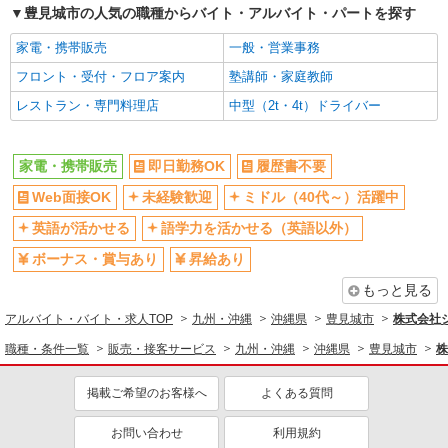
豊見城市の人気の職種からバイト・アルバイト・パートを探す
家電・携帯販売
一般・営業事務
フロント・受付・フロア案内
塾講師・家庭教師
レストラン・専門料理店
中型（2t・4t）ドライバー
家電・携帯販売
即日勤務OK
履歴書不要
Web面接OK
未経験歓迎
ミドル（40代～）活躍中
英語が活かせる
語学力を活かせる（英語以外）
ボーナス・賞与あり
昇給あり
もっと見る
アルバイト・バイト・求人TOP
九州・沖縄
沖縄県
豊見城市
株式会社
職種・条件一覧
販売・接客サービス
九州・沖縄
沖縄県
豊見城市
株
掲載ご希望のお客様へ
よくある質問
お問い合わせ
利用規約