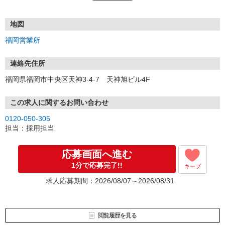
電話応募も歓迎！（受付:10:00〜20:00）
土日祝も受付中♪
地図
【選考フロー】
福岡営業所
①応募から3営業日を目安に、メールorお電話でご連絡します。
②面接日時を決定！「0120」から始まる電話番号からご連絡します
★スマホでWEB面接（LINEなど）・出張面接・事務所面接と選べま
連絡先住所
す
福岡県福岡市中央区天神3-4-7 天神旭ビル4F
③面接実施（履歴書不要）
④勤務開始（スタート日は応相談）
※ご希望があれば、職場見学の調整もOKです！
この求人に関するお問い合わせ
0120-050-305
お気軽にご応募ください♪
担当：採用担当
応募画面へ進む
1分で応募完了!!
キープ
求人応募期間：2026/08/07～2026/08/31
閲覧履歴を見る