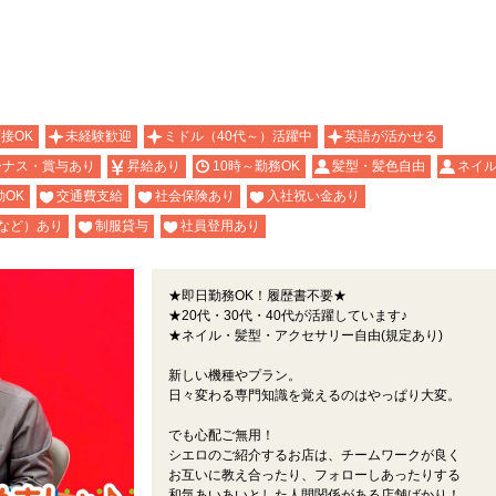
面接OK
未経験歓迎
ミドル（40代～）活躍中
英語が活かせる
ーナス・賞与あり
昇給あり
10時～勤務OK
髪型・髪色自由
ネイル
OK
交通費支給
社会保険あり
入社祝い金あり
など）あり
制服貸与
社員登用あり
★即日勤務OK！履歴書不要★
★20代・30代・40代が活躍しています♪
★ネイル・髪型・アクセサリー自由(規定あり)
新しい機種やプラン。
日々変わる専門知識を覚えるのはやっぱり大変。
でも心配ご無用！
シエロのご紹介するお店は、チームワークが良く
お互いに教え合ったり、フォローしあったりする
和気あいあいとした人間関係がある店舗ばかり！