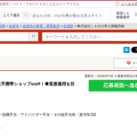
よくある
 佐賀市｜バイト・アルバイトのことならイーアイデム
保存した
0
エリア選択
「あなたの街」のお仕事が探せる求人サイト
検索条件
賀県
>
佐賀市
>
佐賀市の家電・携帯販売
>
佐賀駅
> 株式会社シエロの求人情報詳細
キ
更新日：2026/07/30 ※更新日時点
手携帯ショップstaff！◆直接雇用を目
応募画面へ進
・役職手当・アドバイザー手当・その他手当有・賞与年2回
゜