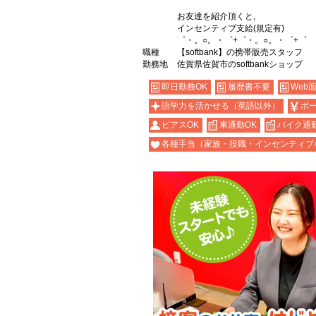
お友達を紹介頂くと,
インセンティブ支給(規定有)
゜・。○。・゜+゜・。○。・゜+゜
職種
【softbank】の携帯販売スタッフ
勤務地
佐賀県佐賀市のsoftbankショップ
即日勤務OK
履歴書不要
Web
語学力を活かせる（英語以外）
ボ
ピアスOK
車通勤OK
バイク通勤
各種手当（家族・役職・インセンティブ