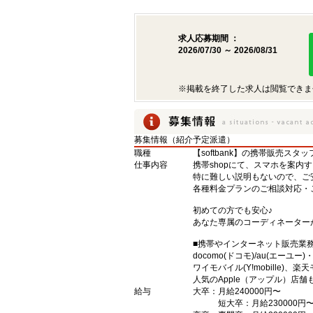
求人応募期間 ：
2026/07/30 ～ 2026/08/31
※掲載を終了した求人は閲覧できま
募集情報（紹介予定派遣）
職種
【softbank】の携帯販売スタッ
仕事内容
携帯shopにて、スマホを案内
特に難しい説明もないので、ご
各種料金プランのご相談対応・
初めての方でも安心♪
あなた専属のコーディネーター
■携帯やインターネット販売業
docomo(ドコモ)/au(エーユー
ワイモバイル(Y!mobille)
人気のApple（アップル）店
給与
大卒：月給240000円〜
短大卒：月給230000円