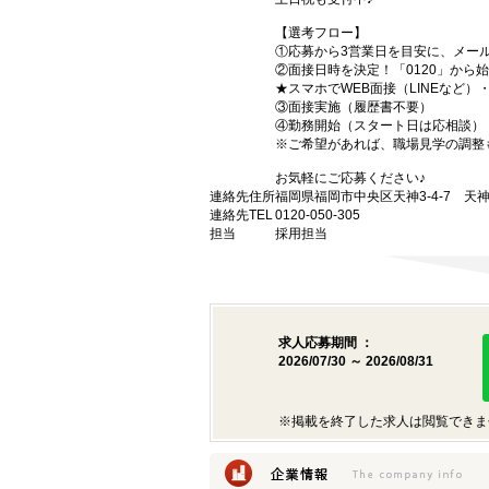
【選考フロー】
①応募から3営業日を目安に、メール
②面接日時を決定！「0120」から
★スマホでWEB面接（LINEなど
③面接実施（履歴書不要）
④勤務開始（スタート日は応相談）
※ご希望があれば、職場見学の調整
お気軽にご応募ください♪
連絡先住所
福岡県福岡市中央区天神3-4-7 天神
連絡先TEL
0120-050-305
担当
採用担当
求人応募期間 ：
2026/07/30 ～ 2026/08/31
※掲載を終了した求人は閲覧できま