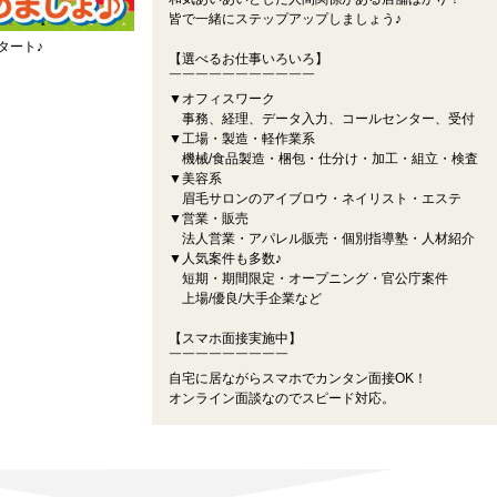
皆で一緒にステップアップしましょう♪
タート♪
【選べるお仕事いろいろ】
￣￣￣￣￣￣￣￣￣￣￣
▼オフィスワーク
事務、経理、データ入力、コールセンター、受付
▼工場・製造・軽作業系
機械/食品製造・梱包・仕分け・加工・組立・検査
▼美容系
眉毛サロンのアイブロウ・ネイリスト・エステ
▼営業・販売
法人営業・アパレル販売・個別指導塾・人材紹介
▼人気案件も多数♪
短期・期間限定・オープニング・官公庁案件
上場/優良/大手企業など
【スマホ面接実施中】
￣￣￣￣￣￣￣￣￣
自宅に居ながらスマホでカンタン面接OK！
オンライン面談なのでスピード対応。