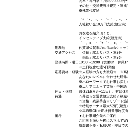
高卒・専門卒：月給220000円
その他・交通費当社規定・達成
※残業代支給
゜+゜・。○。・゜+゜・。○。・
入社祝い金10万円支給(規定有)
お友達を紹介頂くと,
インセンティブ支給(規定有)
゜・。○。・゜+゜・。○。・゜
勤務地
佐賀県佐賀市のsoftbankショッ
交通アクセス
「佐賀」駅よりバス・車8分
「鍋島」駅よりバス・車9分
勤務時間・曜日
10:00〜19:00（実働8h・休憩1
※土日祝含む週5日勤務
応募資格・経験
☆未経験の方も大歓迎☆ ※高
あなたのレベルに合わせた研修
※ハローワークでお仕事お探し
※エリアによって英語・中国語
休日・休暇
週休2日(月8〜11日）、有給休
待遇
☆昇給☆交通費規定支給☆制服
☆資格・残業手当☆リゾート施
☆特別ボーナス最大5万円(規定
☆車通勤OK☆正社員登用制度
備考
▼お仕事紹介先のご案内
ご応募を頂いた後にスマホでW
履歴書不要・私服OK・即日で