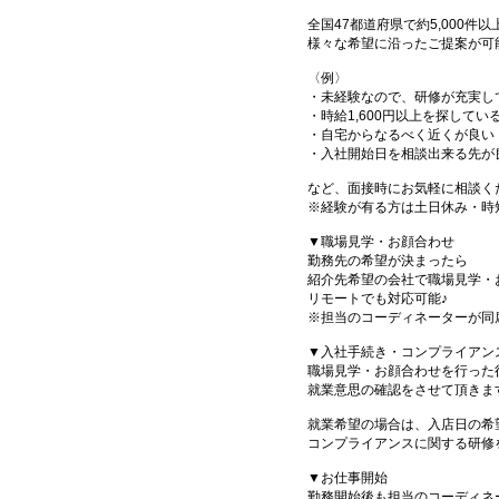
全国47都道府県で約5,000
様々な希望に沿ったご提案が可
〈例〉
・未経験なので、研修が充実し
・時給1,600円以上を探してい
・自宅からなるべく近くが良い
・入社開始日を相談出来る先が
など、面接時にお気軽に相談く
※経験が有る方は土日休み・時
▼職場見学・お顔合わせ
勤務先の希望が決まったら
紹介先希望の会社で職場見学・
リモートでも対応可能♪
※担当のコーディネーターが同
▼入社手続き・コンプライアン
職場見学・お顔合わせを行った
就業意思の確認をさせて頂きま
就業希望の場合は、入店日の希
コンプライアンスに関する研修
▼お仕事開始
勤務開始後も担当のコーディネ