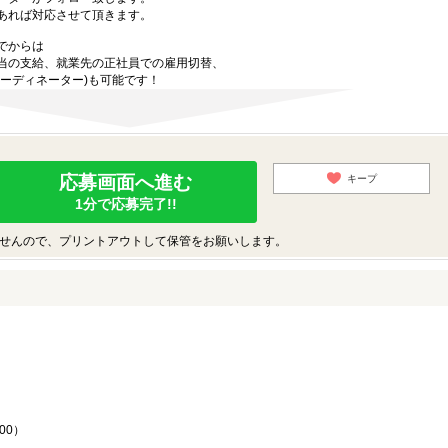
あれば対応させて頂きます。
でからは
当の支給、就業先の正社員での雇用切替、
ーディネーター)も可能です！
応募画面へ進む
キープ
1分で応募完了!!
せんので、プリントアウトして保管をお願いします。
♪
00）