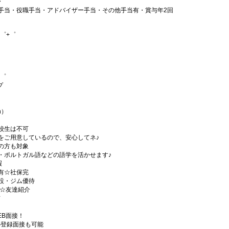
〜
手当・役職手当・アドバイザー手当・その他手当有・賞与年2回
゜+゜
+゜
プ
h）
校生は不可
をご用意しているので、安心してネ♪
の方も対象
・ポルトガル語などの語学を活かせます♪
暇
有☆社保完
設・ジム優待
)☆友達紹介
有
EB面接！
の登録面接も可能