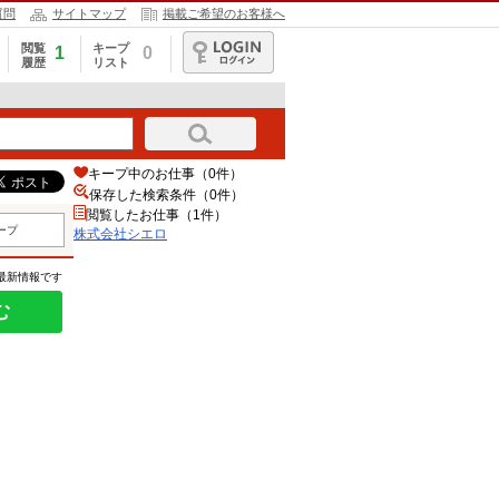
質問
サイトマップ
掲載ご希望のお客様へ
閲覧
キープ
1
0
履歴
リスト
ログイン
キープ中のお仕事（0件）
保存した検索条件（
0
件）
閲覧したお仕事（1件）
ープ
株式会社シエロ
の最新情報です
む