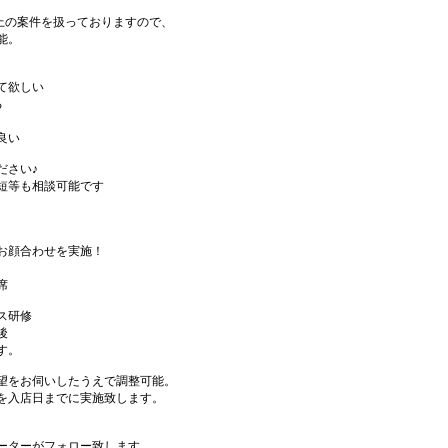
件以上の案件を扱っておりますので、
能。
て欲しい
る
良い
ださい♪
短等も相談可能です
お顔合わせを実施！
席
ス研修
後
す。
望をお伺いしたうえで調整可能。
を入店日までに実施致します。
ーターがフォロー致します。