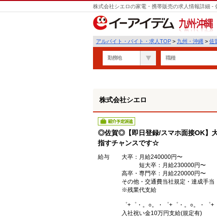
株式会社シエロの家電・携帯販売の求人情報詳細 -
遣
九州・沖縄
アルバイト・バイト・求人TOP
>
九州・沖縄
>
佐
勤務地
職種
株式会社シエロ
紹介予定派遣
◎佐賀◎【即日登録/スマホ面接OK】大
指すチャンスです☆
給与
大卒：月給240000円〜
短大卒：月給230000円〜
高卒・専門卒：月給220000円〜
その他・交通費当社規定・達成手当
※残業代支給
゜+゜・。○。・゜+゜・。○。・゜+
入社祝い金10万円支給(規定有)