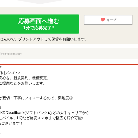
応募画面へ進む
キープ
1分で応募完了!!
せんので、プリントアウトして保管をお願いします。
フ
するおシゴト♪
安心を。新規契約、機種変更、
ご提案などをお願いします。
が親切・丁寧にフォローするので、満足度◎
務
)・KDDI/softbank(ソフトバンク)などの大手キャリアから
、楽天モバイル、UQなど格安スマホまで幅広く紹介可能♪
舗もございます！
〜