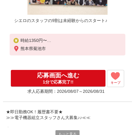
シエロのスタッフの9割は未経験からのスタート♪
時給1350円〜
※残業代支給
熊本県菊池市
★交通費別途支給（規定あり）
゜+゜・。○。・゜+゜・。○。・゜+゜
入社祝い金10万円支給(規定有)
応募画面へ進む
お友達を紹介頂くと,
1分で応募完了!!
キープ
インセンティブ支給(規定有)
求人応募期間：2026/08/07～2026/08/31
★月2回払い・週払い可能（規程有）★
゜・。○。・゜+゜・。○。・゜+゜
★即日勤務OK！履歴書不要★
≫≫電子機器組立スタッフさん大募集♪♪≪≪
専任のコーディネーターがサポート♪
もっと見る
職場での不安や悩み事があれば