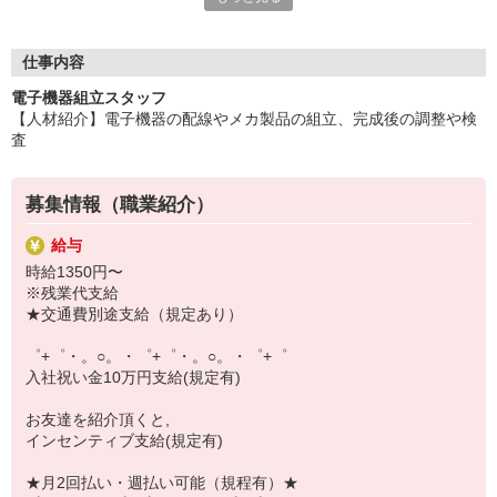
いつでも相談してください！
充実の福利厚生、各種施設利用の特典など、
仕事内容
働きやすい環境づくりに取り組んでいます！
電子機器組立スタッフ
お仕事以外も充実させたいあなたの味方です♪
【人材紹介】電子機器の配線やメカ製品の組立、完成後の調整や検
査
【選べるお仕事いろいろ】
￣￣￣￣￣￣￣￣￣￣￣
▼オフィスワーク
募集情報（職業紹介）
事務、経理、データ入力、コールセンター、受付
▼工場・製造・軽作業系
給与
機械/食品製造・梱包・仕分け・加工・組立・検査
時給1350円〜
▼美容系
※残業代支給
眉毛サロンのアイブロウ・ネイリスト・エステ
★交通費別途支給（規定あり）
▼営業・販売
法人営業・アパレル販売・個別指導塾・人材紹介
゜+゜・。○。・゜+゜・。○。・゜+゜
▼人気案件も多数♪
入社祝い金10万円支給(規定有)
短期・期間限定・オープニング・官公庁案件
上場/優良/大手企業など
お友達を紹介頂くと,
インセンティブ支給(規定有)
【スマホ面接実施中】
￣￣￣￣￣￣￣￣￣
★月2回払い・週払い可能（規程有）★
自宅に居ながらスマホでカンタン面接OK！