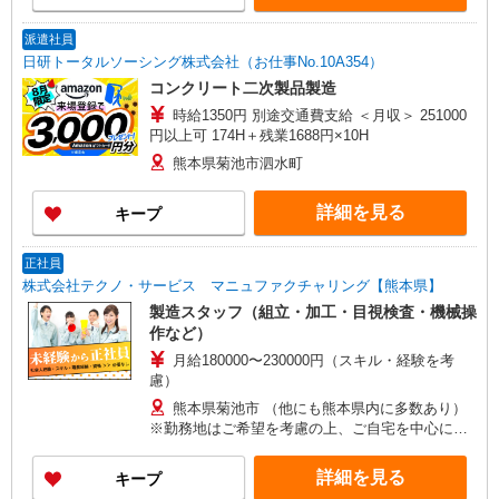
派遣社員
日研トータルソーシング株式会社（お仕事No.10A354）
コンクリート二次製品製造
時給1350円 別途交通費支給 ＜月収＞ 251000
円以上可 174H＋残業1688円×10H
熊本県菊池市泗水町
詳細を見る
キープ
正社員
株式会社テクノ・サービス マニュファクチャリング【熊本県】
製造スタッフ（組立・加工・目視検査・機械操
作など）
月給180000〜230000円（スキル・経験を考
慮）
熊本県菊池市 （他にも熊本県内に多数あり）
※勤務地はご希望を考慮の上、ご自宅を中心に通
勤時間120分圏内のエリアとなります。（転勤な
し）
詳細を見る
キープ