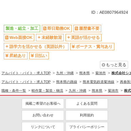
未経験歓迎
英語が活かせる
ID：AE0807964924
ボーナス・賞与あり
日払い
車通勤OK
社会保険あり
製造・組立・加工
即日勤務OK
履歴書不要
Web面接OK
未経験歓迎
英語が活かせる
語学力を活かせる（英語以外）
ボーナス・賞与あり
昇給あり
日払い
もっと見る
アルバイト・バイト・求人TOP
九州・沖縄
熊本県
菊池市
株式会社シ
アルバイト・バイト・求人TOP
熊本県の路線
熊本電気鉄道菊池線
再春医
職種・条件一覧
軽作業・製造・物流
九州・沖縄
熊本県
菊池市
株式
掲載ご希望のお客様へ
よくある質問
お問い合わせ
利用規約
リンクについて
プライバシーポリシー