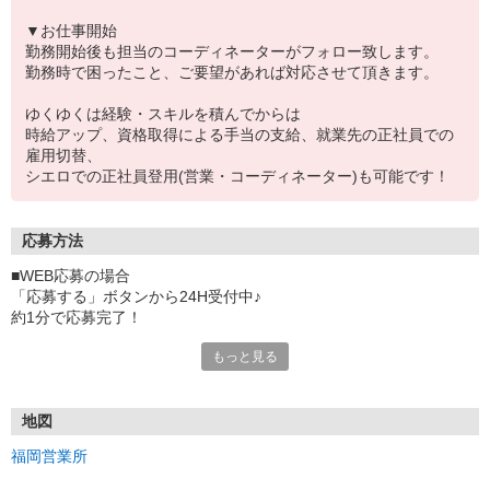
▼お仕事開始
勤務開始後も担当のコーディネーターがフォロー致します。
勤務時で困ったこと、ご要望があれば対応させて頂きます。
ゆくゆくは経験・スキルを積んでからは
時給アップ、資格取得による手当の支給、就業先の正社員での
雇用切替、
シエロでの正社員登用(営業・コーディネーター)も可能です！
応募方法
■WEB応募の場合
「応募する」ボタンから24H受付中♪
約1分で応募完了！
もっと見る
■電話応募の場合
電話応募も歓迎！（受付:10:00〜20:00）
土日祝も受付中♪
地図
【選考フロー】
福岡営業所
①応募から3営業日を目安に、メールorお電話でご連絡します。
②面接日時を決定！「0120」から始まる電話番号からご連絡します