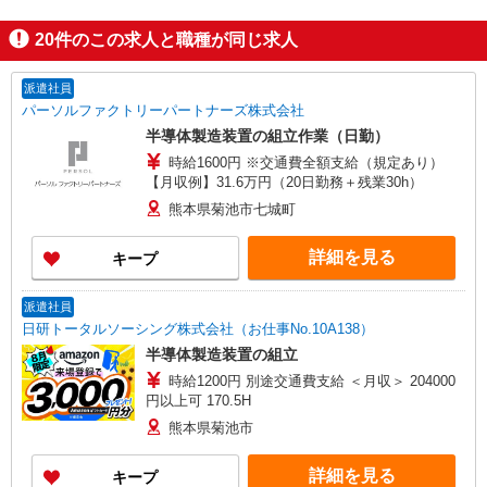
20
件のこの求人と職種が同じ求人
派遣社員
パーソルファクトリーパートナーズ株式会社
半導体製造装置の組立作業（日勤）
時給1600円 ※交通費全額支給（規定あり）
【月収例】31.6万円（20日勤務＋残業30h）
熊本県菊池市七城町
詳細を見る
キープ
派遣社員
日研トータルソーシング株式会社（お仕事No.10A138）
半導体製造装置の組立
時給1200円 別途交通費支給 ＜月収＞ 204000
円以上可 170.5H
熊本県菊池市
詳細を見る
キープ