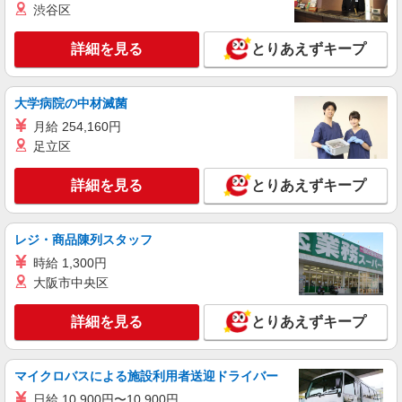
×21日+残業手当) 交通費：既定支給
熊本県菊池市旭志川辺
渋谷区
詳細を見る
詳細を見る
とりあえずキープ
キープ
派遣社員
大学病院の中材滅菌
株式会社綜合キャリアオプション（1314VJ0805G69★82-S-T2）
月給 254,160円
半導体パーツのキカイセット・チェック・梱
包/日払いOK
足立区
時給1,300円〜1,625円 ※経験・能力による
※時間外・深夜手当を含む 交通費：既定支給
詳細を見る
とりあえずキープ
熊本県菊池市泗水町
レジ・商品陳列スタッフ
詳細を見る
キープ
時給 1,300円
大阪市中央区
派遣社員
パーソルファクトリーパートナーズ株式会社
詳細を見る
とりあえずキープ
成形オペレーター（3交替）
基本時給1250円・深夜時給1562円 ※交通費全
額支給（規定あり） 【月収例】21.5万円（20日勤
マイクロバスによる施設利用者送迎ドライバー
務＋深夜40h ※残業なしの場合）
熊本県菊池市泗水町
日給 10,900円〜10,900円