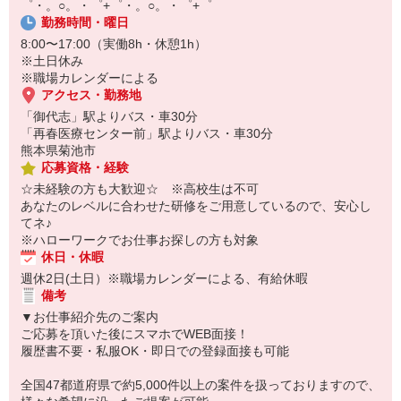
゜・。○。・゜+゜・。○。・゜+゜
オンライン面談なのでスピード対応。
勤務時間・曜日
即日登録もOK♪
8:00〜17:00（実働8h・休憩1h）
気になった方はお気軽にご相談ください！
※土日休み
※職場カレンダーによる
アクセス・勤務地
「御代志」駅よりバス・車30分
「再春医療センター前」駅よりバス・車30分
熊本県菊池市
応募資格・経験
☆未経験の方も大歓迎☆ ※高校生は不可
あなたのレベルに合わせた研修をご用意しているので、安心し
てネ♪
※ハローワークでお仕事お探しの方も対象
休日・休暇
週休2日(土日）※職場カレンダーによる、有給休暇
備考
▼お仕事紹介先のご案内
ご応募を頂いた後にスマホでWEB面接！
履歴書不要・私服OK・即日での登録面接も可能
全国47都道府県で約5,000件以上の案件を扱っておりますので、