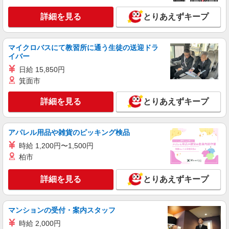
給（規定あり） ゜+゜・。○。・゜+゜・。
○。・゜+゜ 入社祝い金10万円支給(規定有) お友達
詳細を見る
とりあえずキープ
熊本県菊池市
を紹介頂くと, インセンティブ支給(規定有) ゜・。
○。・゜+゜・。○。・゜+゜
詳細を見る
キープ
マイクロバスにて教習所に通う生徒の送迎ドラ
イバー
派遣社員
日給 15,850円
株式会社シエロ
箕面市
製造スタッフ
月給230000円〜 ※残業代支給 ★交通費別途支
詳細を見る
とりあえずキープ
給（規定あり） ゜+゜・。○。・゜+゜・。
○。・゜+゜ 入社祝い金10万円支給(規定有) お友達
熊本県菊池市
を紹介頂くと, インセンティブ支給(規定有) ゜・。
アパレル用品や雑貨のピッキング検品
○。・゜+゜・。○。・゜+゜
詳細を見る
キープ
時給 1,200円〜1,500円
柏市
派遣社員
株式会社綜合キャリアオプション（1314VJ0805G69★9-S-T2）
詳細を見る
とりあえずキープ
半導体製造装置の組立・パーツ仕分け/日払い
OK
マンションの受付・案内スタッフ
時給1,400円〜1,750円 ※経験・能力による
※時間外手当含む 【月収例】29万6000円(8時間
時給 2,000円