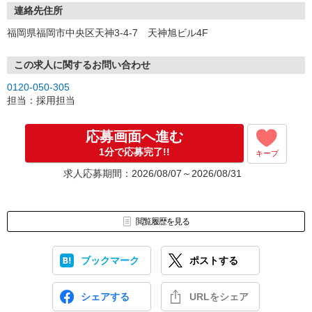
★スマホでWEB面接（LINEなど）・出張面接・事務所面接と選べま
連絡先住所
す
福岡県福岡市中央区天神3-4-7 天神旭ビル4F
③面接実施（履歴書不要）
④勤務開始（スタート日は応相談）
※ご希望があれば、職場見学の調整もOKです！
この求人に関するお問い合わせ
0120-050-305
お気軽にご応募ください♪
担当：採用担当
応募画面へ進む
1分で応募完了!!
キープ
求人応募期間：2026/08/07～2026/08/31
閲覧履歴を見る
ブックマーク
ポストする
シェアする
URLをシェア