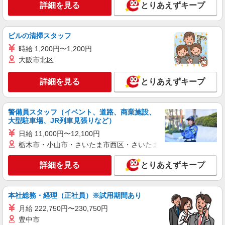
株式会社綜合キャリアオプション（1314VJ0805G69★21-S-T2）
詳細を見る
とりあえずキープ
半導体製造装置の組立・パーツ仕分け・事務/
日払いOK
ビルの清掃スタッフ
時給1,400円 交通費：既定支給
時給 1,200円〜1,200円
熊本県菊池市
大阪市北区
詳細を見る
キープ
詳細を見る
とりあえずキープ
派遣社員
株式会社テクノ・サービス/お仕事No/0901966
警備員スタッフ（イベント、道路、商業施設、
検査や投入作業など
大型駐車場、JR列車見張りなど）
時給1350円交通費全額支給
日給 11,000円〜12,100円
熊本県菊池市 ＊車・バイク通勤OK
栃木市・小山市・さいたま市西区・さいたま市岩槻区・久喜市・
詳細を見る
詳細を見る
とりあえずキープ
キープ
紹介予定派遣
本社総務・経理（正社員）※試用期間あり
株式会社シエロ
月給 222,750円〜230,750円
製造スタッフ
豊中市
月給230000円〜 ※残業代支給 ★交通費別途支