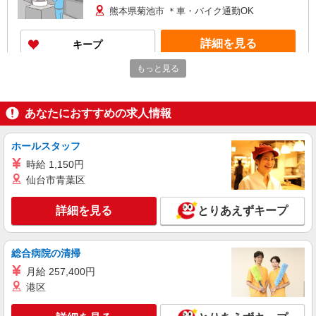
熊本県菊池市 ＊車・バイク通勤OK
詳細を見る
キープ
もっと見る
派遣社員
株式会社テクノ・サービス/お仕事No/0898199
組立・検査・梱包作業
あなたにおすすめの求人情報
時給1100円交通費全額支給
熊本県菊池市 ＊車・バイク通勤OK
ホールスタッフ
時給 1,150円
詳細を見る
キープ
仙台市青葉区
派遣社員
詳細を見る
とりあえずキープ
株式会社綜合キャリアオプション（1314VJ0805G69★10-S-T2）
半導体製造装置の組立・パーツ仕分け/日払い
OK
総合病院の清掃
時給1,500円〜1,875円 ※経験・能力による
月給 257,400円
※時間外手当含む ※熊本県在住の方は時給1400
港区
円 【月収例】31万7000円(8時間×21日+残業手
熊本県菊池市旭志川辺
当) ※時給1500円の場合 交通費：既定支給