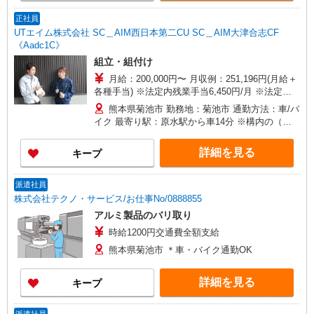
正社員
UTエイム株式会社 SC＿AIM西日本第二CU SC＿AIM大津合志CF
《Aadc1C》
組立・組付け
月給：200,000円〜 月収例：251,196円(月給＋
各種手当) ※法定内残業手当6,450円/月 ※法定外
残業手当32,250円/月 ※休日出勤手当12,496円/月
熊本県菊池市 勤務地：菊池市 通勤方法：車/バ
イク 最寄り駅：原水駅から車14分 ※構内の（無
料）駐車場利用OK
詳細を見る
キープ
派遣社員
株式会社テクノ・サービス/お仕事No/0888855
アルミ製品のバリ取り
時給1200円交通費全額支給
熊本県菊池市 ＊車・バイク通勤OK
詳細を見る
キープ