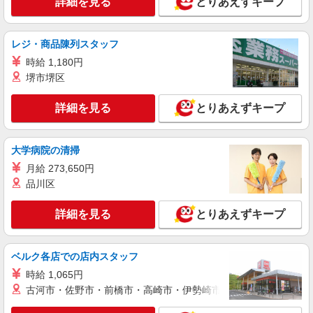
詳細を見る
とりあえずキープ
詳細を見る
キープ
レジ・商品陳列スタッフ
派遣社員
株式会社テクノ・サービス/お仕事No/0901040
時給 1,180円
半導体製造装置の組立
堺市堺区
時給1450円交通費全額支給
詳細を見る
とりあえずキープ
熊本県菊池市 ＊車通勤OK
詳細を見る
キープ
大学病院の清掃
月給 273,650円
派遣社員
品川区
株式会社テクノ・サービス/お仕事No/0905040
仕上げ作業
詳細を見る
とりあえずキープ
時給1200円交通費全額支給
熊本県菊池市 ＊車・バイク通勤OK
ベルク各店での店内スタッフ
詳細を見る
キープ
時給 1,065円
古河市・佐野市・前橋市・高崎市・伊勢崎市・太田市・館林市・
派遣社員