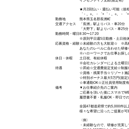
インセンティブ支給(規定有)
★月2回払い・週払い可能（規
゜・。○。・゜+゜・。○。・゜
勤務地
熊本県玉名郡長洲町
交通アクセス
「長洲」駅よりバス・車20分
「大野下」駅よりバス・車25分
勤務時間・曜日
8:30〜17:20
※原則平日週5日勤務・土日祝
応募資格・経験
☆未経験の方も大歓迎☆ ※高
あなたのレベルに合わせた研修
※ハローワークでお仕事お探し
休日・休暇
土日祝、有給休暇
※会社カレンダーによる土曜日通
待遇
☆昇給☆交通費規定支給☆制服
☆資格・残業手当☆リゾート施
☆特別ボーナス最大5万円(規定
☆車通勤OK☆正社員登用制度
備考
▼お仕事紹介先のご案内
ご応募を頂いた後にスマホでW
履歴書不要・私服OK・即日で
全国47都道府県で約5,000
様々な希望に沿ったご提案が可
〈例〉
・未経験なので、研修が充実し