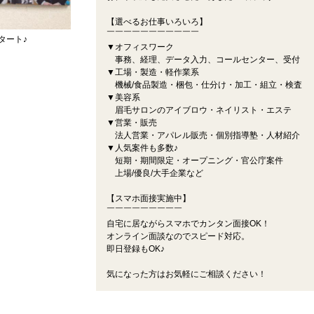
【選べるお仕事いろいろ】
￣￣￣￣￣￣￣￣￣￣￣
タート♪
▼オフィスワーク
事務、経理、データ入力、コールセンター、受付
▼工場・製造・軽作業系
機械/食品製造・梱包・仕分け・加工・組立・検査
▼美容系
眉毛サロンのアイブロウ・ネイリスト・エステ
▼営業・販売
法人営業・アパレル販売・個別指導塾・人材紹介
▼人気案件も多数♪
短期・期間限定・オープニング・官公庁案件
上場/優良/大手企業など
【スマホ面接実施中】
￣￣￣￣￣￣￣￣￣
自宅に居ながらスマホでカンタン面接OK！
オンライン面談なのでスピード対応。
即日登録もOK♪
気になった方はお気軽にご相談ください！