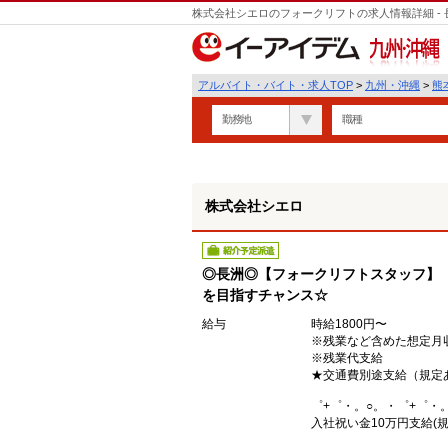
株式会社シエロのフォークリフトの求人情報詳細 -
遣
九州・沖縄
アルバイト・バイト・求人TOP
>
九州・沖縄
>
熊
勤務地
職種
株式会社シエロ
紹介予定派遣
◎長洲◎【フォークリフトスタッフ】【
を目指すチャンス☆
給与
時給1800円〜
※残業など含めた想定月収3
※残業代支給
★交通費別途支給（規定
゜+゜・。○。・゜+゜・
入社祝い金10万円支給(規