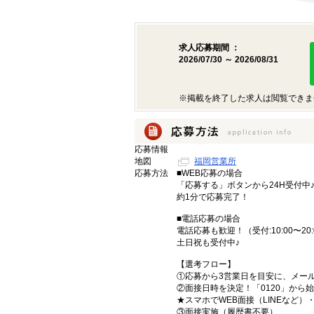
求人応募期間 ：
2026/07/30 ～ 2026/08/31
※掲載を終了した求人は閲覧できま
応募情報
地図
福岡営業所
応募方法
■WEB応募の場合
「応募する」ボタンから24H受付中
約1分で応募完了！
■電話応募の場合
電話応募も歓迎！（受付:10:00〜20:
土日祝も受付中♪
【選考フロー】
①応募から3営業日を目安に、メール
②面接日時を決定！「0120」から
★スマホでWEB面接（LINEなど
③面接実施（履歴書不要）