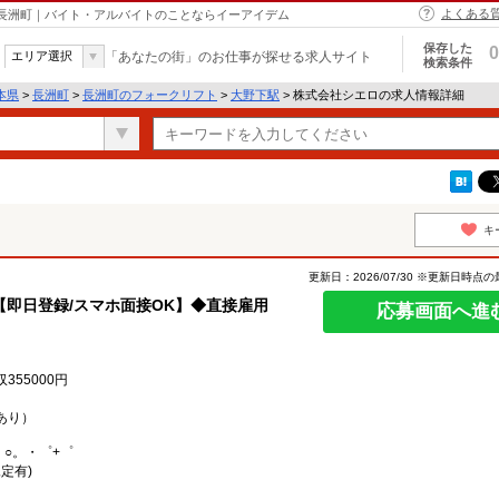
よくある
 長洲町｜バイト・アルバイトのことならイーアイデム
保存した
0
エリア選択
「あなたの街」のお仕事が探せる求人サイト
検索条件
本県
>
長洲町
>
長洲町のフォークリフト
>
大野下駅
> 株式会社シエロの求人情報詳細
キ
更新日：2026/07/30 ※更新日時点
即日登録/スマホ面接OK】◆直接雇用
応募画面へ進
55000円
あり）
。○。・゜+゜
定有)