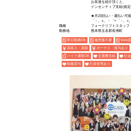
お友達を紹介頂くと,
インセンティブ支給(規定
★月2回払い・週払い可
゜・。○。・゜+゜・。○
職種
フォークリフトスタッフ
勤務地
熊本県玉名郡長洲町
即日勤務OK
履歴書不要
Web
高収入・高額
ボーナス・賞与あり
バイク通勤OK
交通費支給
社会
制服貸与
社員登用あり