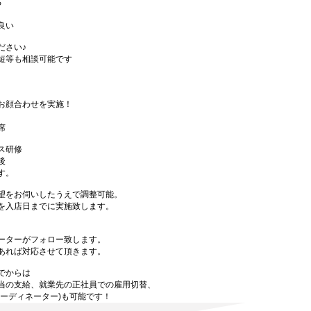
る
良い
ださい♪
短等も相談可能です
お顔合わせを実施！
席
ス研修
後
す。
望をお伺いしたうえで調整可能。
を入店日までに実施致します。
ーターがフォロー致します。
あれば対応させて頂きます。
でからは
当の支給、就業先の正社員での雇用切替、
ーディネーター)も可能です！