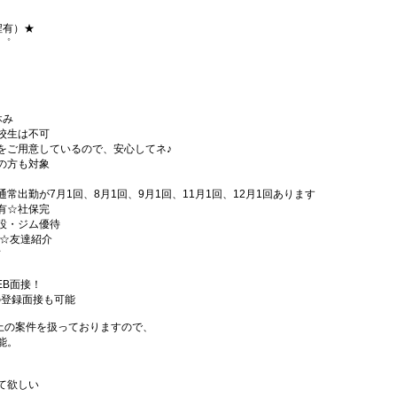
程有）★
+゜
休み
校生は不可
をご用意しているので、安心してネ♪
の方も対象
常出勤が7月1回、8月1回、9月1回、11月1回、12月1回あります
有☆社保完
設・ジム優待
)☆友達紹介
有
EB面接！
の登録面接も可能
件以上の案件を扱っておりますので、
能。
て欲しい