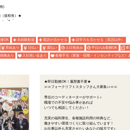
有)
能（規程有）★
。・゜+゜
面接OK
未経験歓迎
英語が活かせる
語学力を活かせる（英語以外）
昇給あり
日払い
週払い
土日祝休み
平日のみ勤務OK
車
保険あり
入社祝い金あり
各種手当（家族・役職・インセンティブなど）
★即日勤務OK！履歴書不要★
≫≫フォークリフトスタッフさん大募集♪♪≪≪
専任のコーディネーターがサポート♪
職場での不安や悩み事があれば
いつでも相談してください！
充実の福利厚生、各種施設利用の特典など、
働きやすい環境づくりに取り組んでいます！
お仕事以外も充実させたいあなたの味方です♪