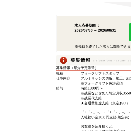
求人応募期間 ：
2026/07/30 ～ 2026/08/31
※掲載を終了した求人は閲覧できま
募集情報（紹介予定派遣）
職種
フォークリフトスタッフ
仕事内容
アルミサッシの切断、加工、組
※フォークリフト免許必須
給与
時給1800円〜
※残業など含めた想定月収3550
※残業代支給
★交通費別途支給（規定あり）
゜+゜・。○。・゜+゜・。○。・
入社祝い金10万円支給(規定有)
お友達を紹介頂くと,