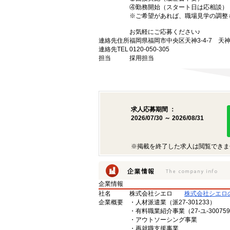
④勤務開始（スタート日は応相談）
※ご希望があれば、職場見学の調整
お気軽にご応募ください♪
連絡先住所
福岡県福岡市中央区天神3-4-7 天神
連絡先TEL
0120-050-305
担当
採用担当
求人応募期間 ：
2026/07/30 ～ 2026/08/31
※掲載を終了した求人は閲覧できま
企業情報
社名
株式会社シエロ
株式会社シエロ
企業概要
・人材派遣業（派27-301233）
・有料職業紹介事業（27-ユ-30075
・アウトソーシング事業
・再就職支援事業