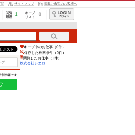
質問
サイトマップ
掲載ご希望のお客様へ
閲覧
キープ
1
0
履歴
リスト
ログイン
キープ中のお仕事（0件）
保存した検索条件（
0
件）
閲覧したお仕事（1件）
ープ
株式会社シエロ
の最新情報です
む