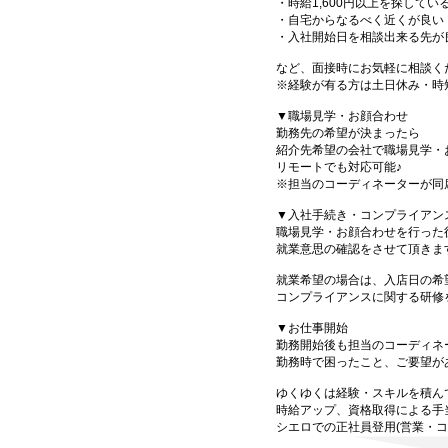
・時給1,600円以上を探してい
・自宅からなるべく近くが良い
・入社開始日を相談出来る先が
など、面接時にお気軽に相談く
※経験が有る方は土日休み・時
▼職場見学・お顔合わせ
勤務先の希望が決まったら
紹介先希望の会社で職場見学・
リモートでも対応可能♪
※担当のコーディネーターが同
▼入社手続き・コンプライアン
職場見学・お顔合わせを行った
就業意思の確認をさせて頂きま
就業希望の場合は、入店日の希
コンプライアンスに関する研修
▼お仕事開始
勤務開始後も担当のコーディネ
勤務時で困ったこと、ご要望が
ゆくゆくは経験・スキルを積ん
時給アップ、資格取得による手
シエロでの正社員登用(営業・コ