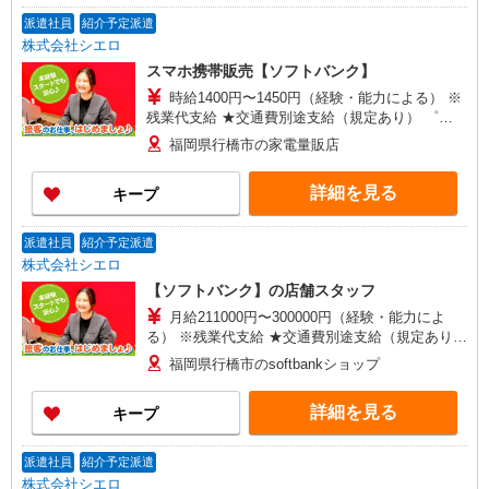
派遣社員
紹介予定派遣
株式会社シエロ
スマホ携帯販売【ソフトバンク】
時給1400円〜1450円（経験・能力による） ※
残業代支給 ★交通費別途支給（規定あり） ゜
+゜・。○。・゜+゜・。○。・゜+゜ 入社祝い金10
福岡県行橋市の家電量販店
万円支給(規定有) お友達を紹介頂くと, インセンテ
ィブ支給(規定有) ★月2回払い・週払い可能（規程
詳細を見る
キープ
有）★ ゜・。○。・゜+゜・。○。・゜+゜
派遣社員
紹介予定派遣
株式会社シエロ
【ソフトバンク】の店舗スタッフ
月給211000円〜300000円（経験・能力によ
る） ※残業代支給 ★交通費別途支給（規定あり）
゜+゜・。○。・゜+゜・。○。・゜+゜ 入社祝い金
福岡県行橋市のsoftbankショップ
10万円支給(規定有) お友達を紹介頂くと, インセン
ティブ支給(規定有) ゜・。○。・゜+゜・。
詳細を見る
キープ
○。・゜+゜
派遣社員
紹介予定派遣
株式会社シエロ