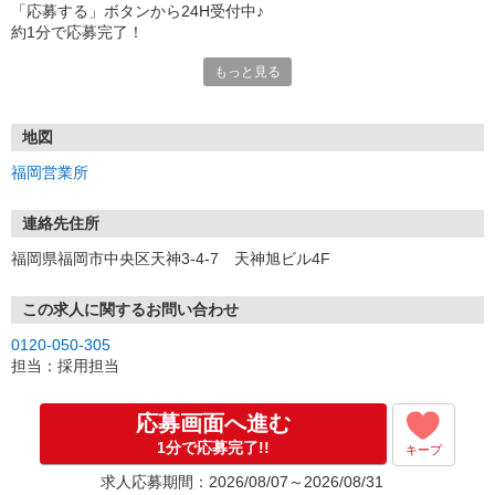
「応募する」ボタンから24H受付中♪
約1分で応募完了！
もっと見る
■電話応募の場合
電話応募も歓迎！（受付:10:00〜20:00）
土日祝も受付中♪
地図
【選考フロー】
福岡営業所
①応募から3営業日を目安に、メールorお電話でご連絡します。
②面接日時を決定！「0120」から始まる電話番号からご連絡します
★スマホでWEB面接（LINEなど）・出張面接・事務所面接と選べま
連絡先住所
す
福岡県福岡市中央区天神3-4-7 天神旭ビル4F
③面接実施（履歴書不要）
④勤務開始（スタート日は応相談）
※ご希望があれば、職場見学の調整もOKです！
この求人に関するお問い合わせ
0120-050-305
お気軽にご応募ください♪
担当：採用担当
応募画面へ進む
1分で応募完了!!
キープ
求人応募期間：2026/08/07～2026/08/31