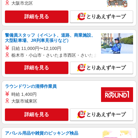
大阪市北区
アルバイト
パート
ケーズデンキ行橋店
詳細を見る
とりあえずキープ
携帯電話販売スタッフ
時給1,324円〜1,857円 ※経験・能力に応じて
時給を考慮いたします。 □交通費支給 □時間外手
警備員スタッフ（イベント、道路、商業施設、
当（１分単位で別途全額支給） ■昇給・昇格制度
大型駐車場、JR列車見張りなど）
福岡県行橋市南大橋6丁目9番1号
あり □賞与あり（年２回） ■目標達成手当 ※全て
日給 11,000円〜12,100円
当社規定あり
詳細を見る
キープ
栃木市・小山市・さいたま市西区・さいたま市岩槻区・久喜市・
詳細を見る
とりあえずキープ
ラウンドワンの清掃作業員
時給 1,400円
大阪市城東区
詳細を見る
とりあえずキープ
アパレル用品や雑貨のピッキング検品