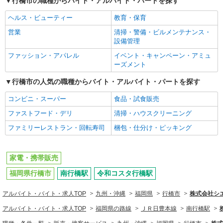
行橋市の職種からバイト・アルバイト・パートを探す
ヘルス・ビューティー
教育・保育
営業
清掃・警備・ビルメンテナンス・
設備管理
ファッション・アパレル
イベント・キャンペーン・アミュ
ーズメント
行橋市の人気の職種からバイト・アルバイト・パートを探す
コンビニ・スーパー
食品・試食販売
ファストフード・デリ
清掃・ハウスクリーニング
ファミリーレストラン・回転寿司
梱包・仕分け・ピッキング
家電・携帯販売
福岡県行橋市
南行橋駅
令和コスタ行橋駅
アルバイト・バイト・求人TOP
九州・沖縄
福岡県
行橋市
株式会社シ
アルバイト・バイト・求人TOP
福岡県の路線
ＪＲ日豊本線
南行橋駅