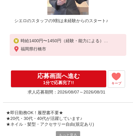
シエロのスタッフの9割は未経験からのスタート♪
時給1400円〜1450円（経験・能力による）
※残業代支給
福岡県行橋市
★交通費別途支給（規定あり）
゜+゜・。○。・゜+゜・。○。・゜+゜
入社祝い金10万円支給(規定有)
応募画面へ進む
お友達を紹介頂くと,
1分で応募完了!!
キープ
インセンティブ支給(規定有)
求人応募期間：2026/08/07～2026/08/31
★月2回払い・週払い可能（規程有）★
゜・。○。・゜+゜・。○。・゜+゜
★即日勤務OK！履歴書不要★
★20代・30代・40代が活躍しています♪
★ネイル・髪型・アクセサリー自由(規定あり)
もっと見る
新しい機種やプラン。