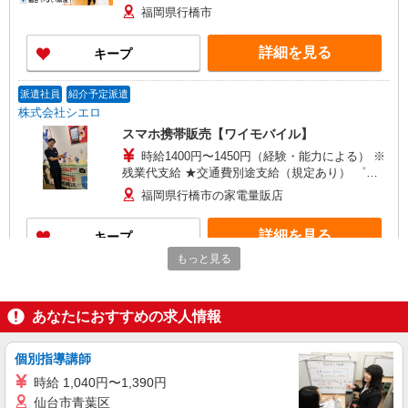
+゜・。○。・゜+゜・。○。・゜+゜ 入社祝い金10
福岡県行橋市
万円支給(規定有) お友達を紹介頂くと, インセンテ
ィブ支給(規定有) ★月2回払い・週払い可能（規程
詳細を見る
キープ
有）★ ゜・。○。・゜+゜・。○。・゜+゜
派遣社員
紹介予定派遣
株式会社シエロ
スマホ携帯販売【ワイモバイル】
時給1400円〜1450円（経験・能力による） ※
残業代支給 ★交通費別途支給（規定あり） ゜
+゜・。○。・゜+゜・。○。・゜+゜ 入社祝い金10
福岡県行橋市の家電量販店
万円支給(規定有) お友達を紹介頂くと, インセンテ
ィブ支給(規定有) ★月2回払い・週払い可能（規程
詳細を見る
キープ
有）★ ゜・。○。・゜+゜・。○。・゜+゜
もっと見る
契約社員
ソフトバンク販売契約社員【行橋市エリア】
あなたにおすすめの求人情報
家電量販店内の携帯販売スタッフ
月給 247,340円 〜 247,340円 試用期間なし ※
経験・能力による 【試用期間】時給 0 円 〜 0 円
個別指導講師
■ソフトバンク販売契約社員【行橋市エリア】
時給 1,040円〜1,390円
福岡県行橋市
仙台市青葉区