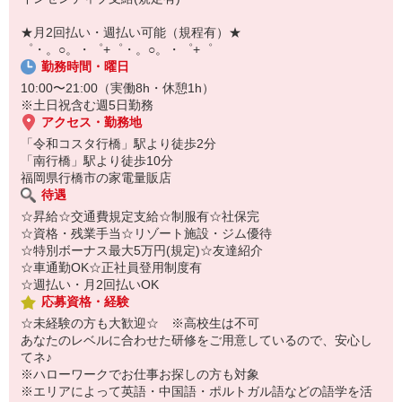
￣￣￣￣￣￣￣￣￣
自宅に居ながらスマホでカンタン面接OK！
★月2回払い・週払い可能（規程有）★
オンライン面談なのでスピード対応。
゜・。○。・゜+゜・。○。・゜+゜
勤務時間・曜日
10:00〜21:00（実働8h・休憩1h）
※土日祝含む週5日勤務
アクセス・勤務地
「令和コスタ行橋」駅より徒歩2分
「南行橋」駅より徒歩10分
福岡県行橋市の家電量販店
待遇
☆昇給☆交通費規定支給☆制服有☆社保完
☆資格・残業手当☆リゾート施設・ジム優待
☆特別ボーナス最大5万円(規定)☆友達紹介
☆車通勤OK☆正社員登用制度有
☆週払い・月2回払いOK
応募資格・経験
☆未経験の方も大歓迎☆ ※高校生は不可
あなたのレベルに合わせた研修をご用意しているので、安心し
てネ♪
※ハローワークでお仕事お探しの方も対象
※エリアによって英語・中国語・ポルトガル語などの語学を活