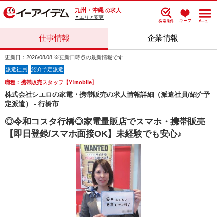
九州・沖縄
の求人
▼エリア変更
仕事情報
企業情報
更新日：2026/08/08 ※更新日時点の最新情報です
派遣社員
紹介予定派遣
職種：携帯販売スタッフ【Y!mobile】
株式会社シエロの家電・携帯販売の求人情報詳細（派遣社員/紹介予
定派遣） - 行橋市
◎令和コスタ行橋◎家電量販店でスマホ・携帯販売
【即日登録/スマホ面接OK】未経験でも安心♪