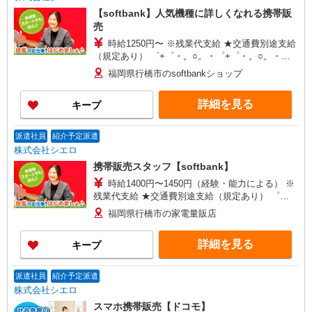
【softbank】人気機種に詳しくなれる携帯販
売
時給1250円〜 ※残業代支給 ★交通費別途支給
（規定あり） ゜+゜・。○。・゜+゜・。○。・゜
+゜ 入社祝い金10万円支給(規定有) お友達を紹介
福岡県行橋市のsoftbankショップ
頂くと, インセンティブ支給(規定有) ★月2回払
い・週払い可能（規程有）★ ゜・。○。・゜
詳細を見る
キープ
+゜・。○。・゜+゜
派遣社員
紹介予定派遣
株式会社シエロ
携帯販売スタッフ【softbank】
時給1400円〜1450円（経験・能力による） ※
残業代支給 ★交通費別途支給（規定あり） ゜
+゜・。○。・゜+゜・。○。・゜+゜ 入社祝い金10
福岡県行橋市の家電量販店
万円支給(規定有) お友達を紹介頂くと, インセンテ
ィブ支給(規定有) ★月2回払い・週払い可能（規程
詳細を見る
キープ
有）★ ゜・。○。・゜+゜・。○。・゜+゜
派遣社員
紹介予定派遣
株式会社シエロ
スマホ携帯販売【ドコモ】