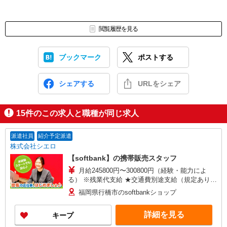
閲覧履歴を見る
ブックマーク
ポストする
シェアする
URLをシェア
15
件のこの求人と職種が同じ求人
派遣社員
紹介予定派遣
株式会社シエロ
【softbank】の携帯販売スタッフ
月給245800円〜300800円（経験・能力によ
る） ※残業代支給 ★交通費別途支給（規定あり）
゜+゜・。○。・゜+゜・。○。・゜+゜ 入社祝い金
福岡県行橋市のsoftbankショップ
10万円支給(規定有) お友達を紹介頂くと, インセン
ティブ支給(規定有) ゜・。○。・゜+゜・。
詳細を見る
キープ
○。・゜+゜