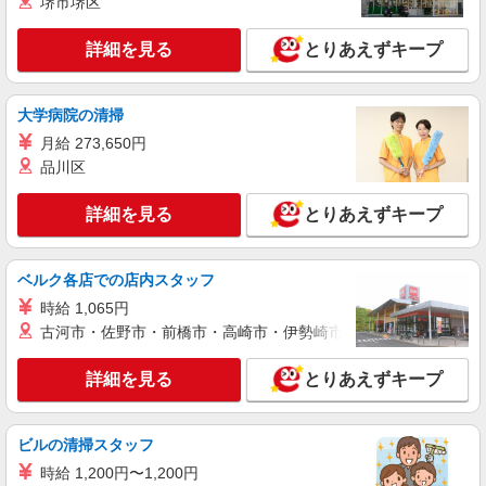
堺市堺区
期間あり 4ヶ月 月給25万円以上 ※経験・能力によ
詳細を見る
キープ
る 【試用期間】月給 245800 円 〜 300800 円
詳細を見る
とりあえずキープ
アルバイト
パート
ケーズデンキ行橋店
大学病院の清掃
携帯電話接客スタッフ
月給 273,650円
【平日・土】時給1,249円 〜1,409円 【日・
祝】 時給1,349円 〜1,509円 ※経験・能力に応じ
品川区
て時給を考慮いたします □交通費支給 □時間外手
福岡県行橋市南大橋6丁目9番1号
当（１分単位で別途全額支給） ■昇給・昇格制度
詳細を見る
とりあえずキープ
あり（年度契約更新時） □賞与あり（年２回） ※
詳細を見る
キープ
全て当社規定あり
ベルク各店での店内スタッフ
アルバイト
パート
時給 1,065円
ケーズデンキ行橋店
古河市・佐野市・前橋市・高崎市・伊勢崎市・太田市・館林市・
販売スタッフ
時給1,124円〜1,657円 ※経験・能力に応じて
詳細を見る
とりあえずキープ
時給を考慮いたします □交通費支給 □時間外手当
（１分単位で別途全額支給） ■昇給・昇格制度あ
福岡県行橋市南大橋6丁目9番1号
り □賞与あり（年２回） ■目標達成手当 ※全て当
社規定あり
ビルの清掃スタッフ
詳細を見る
キープ
時給 1,200円〜1,200円