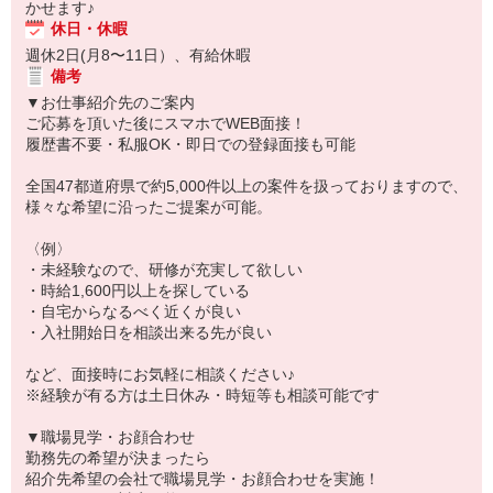
かせます♪
休日・休暇
週休2日(月8〜11日）、有給休暇
備考
▼お仕事紹介先のご案内
ご応募を頂いた後にスマホでWEB面接！
履歴書不要・私服OK・即日での登録面接も可能
全国47都道府県で約5,000件以上の案件を扱っておりますので、
様々な希望に沿ったご提案が可能。
〈例〉
・未経験なので、研修が充実して欲しい
・時給1,600円以上を探している
・自宅からなるべく近くが良い
・入社開始日を相談出来る先が良い
など、面接時にお気軽に相談ください♪
※経験が有る方は土日休み・時短等も相談可能です
▼職場見学・お顔合わせ
勤務先の希望が決まったら
紹介先希望の会社で職場見学・お顔合わせを実施！