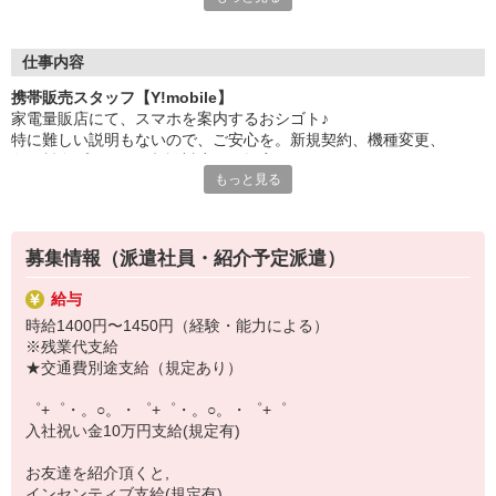
日々変わる専門知識を覚えるのはやっぱり大変。
でも心配ご無用！
仕事内容
シエロのご紹介するお店は、チームワークが良く
携帯販売スタッフ【Y!mobile】
お互いに教え合ったり、フォローしあったりする
家電量販店にて、スマホを案内するおシゴト♪
和気あいあいとした人間関係がある店舗ばかり！
特に難しい説明もないので、ご安心を。新規契約、機種変更、
皆で一緒にステップアップしましょう♪
各種料金プランのご相談対応・ご提案などをお願いします。
もっと見る
【選べるお仕事いろいろ】
初めての方でも安心♪
￣￣￣￣￣￣￣￣￣￣￣
あなた専属のコーディネーターが親切・丁寧にフォローするので、
▼オフィスワーク
満足度◎
事務、経理、データ入力、コールセンター、受付
募集情報（派遣社員・紹介予定派遣）
▼工場・製造・軽作業系
■携帯やインターネット販売業務
機械/食品製造・梱包・仕分け・加工・組立・検査
給与
docomo(ドコモ)/au(エーユー)・KDDI/softbank(ソフトバンク)など
▼美容系
時給1400円〜1450円（経験・能力による）
の大手キャリアから
眉毛サロンのアイブロウ・ネイリスト・エステ
※残業代支給
ワイモバイル(Y!mobille)、楽天モバイル、UQなど格安スマホまで幅
▼営業・販売
★交通費別途支給（規定あり）
広く紹介可能♪
法人営業・アパレル販売・個別指導塾・人材紹介
人気のApple（アップル）店舗もございます！
▼人気案件も多数♪
゜+゜・。○。・゜+゜・。○。・゜+゜
短期・期間限定・オープニング・官公庁案件
入社祝い金10万円支給(規定有)
上場/優良/大手企業など
お友達を紹介頂くと,
【スマホ面接実施中】
インセンティブ支給(規定有)