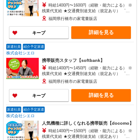
時給1400円〜1600円（経験・能力による） ※
残業代支給 ★交通費別途支給（規定あり） ゜
+゜・。○。・゜+゜・。○。・゜+゜ 入社祝い金10
福岡県行橋市の家電量販店
万円支給(規定有) お友達を紹介頂くと, インセンテ
ィブ支給(規定有) ★月2回払い・週払い可能（規程
詳細を見る
キープ
有）★ ゜・。○。・゜+゜・。○。・゜+゜
派遣社員
紹介予定派遣
株式会社シエロ
携帯販売スタッフ【softbank】
時給1400円〜1450円（経験・能力による） ※
残業代支給 ★交通費別途支給（規定あり） ゜
+゜・。○。・゜+゜・。○。・゜+゜ 入社祝い金10
福岡県行橋市の家電量販店
万円支給(規定有) お友達を紹介頂くと, インセンテ
ィブ支給(規定有) ★月2回払い・週払い可能（規程
詳細を見る
キープ
有）★ ゜・。○。・゜+゜・。○。・゜+゜
派遣社員
紹介予定派遣
株式会社シエロ
人気機種に詳しくなれる携帯販売【docomo】
時給1400円〜1500円（経験・能力による） ※
残業代支給 ★交通費別途支給（規定あり） ゜