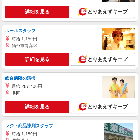
詳細を見る
キープ
詳細を見る
とりあえずキープ
正社員
ソフトバンク行橋中央店
ホールスタッフ
ソフトバンクショップの携帯販売スタッフ
時給 1,150円
月給 211,000円 〜 300,000円 固定残業代:
仙台市青葉区
27,000円 〜 37,000円（20時間相当） ＊固定残業
代：27,000円〜37,000円（20時間程度）基本給の
■ソフトバンク行橋中央店 福岡県 行橋市 南大
詳細を見る
とりあえずキープ
中に含む 試用期間あり 6ヶ月 ※経験・能力による
橋3丁目 5‐5
【試用期間】月給 211000 円 〜 300000 円
詳細を見る
総合病院の清掃
キープ
月給 257,400円
正社員
港区
ソフトバンク行橋店
ソフトバンクショップの携帯販売スタッフ
詳細を見る
とりあえずキープ
月給 245,800円 〜 300,800円 固定残業代:
38,100円 〜 46,600円（25時間相当） ＊時間外勤
務の有無にかかわらず固定残業代は支給されま
レジ・商品陳列スタッフ
■ソフトバンク行橋店 福岡県 行橋市 西宮市2
す。また、相当時間を超えて時間外勤務した場合
丁目 20‐18
時給 1,180円
は1分単位で残業代が追加で支給されます。 試用