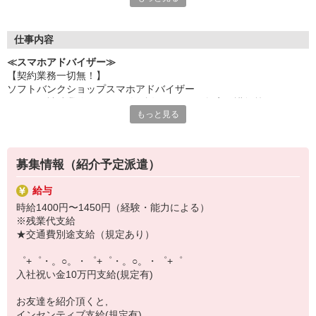
何でも聞きやすい雰囲気の職場環境です。
お互いに教え合ったり、フォローしあったりする
優しい人間関係がある場所ばかり！
仕事内容
皆で一緒にステップアップしましょう♪
≪スマホアドバイザー≫
【契約業務一切無！】
【選べるお仕事いろいろ】
ソフトバンクショップスマホアドバイザー
￣￣￣￣￣￣￣￣￣￣￣
（クルー補助業務・データ移行説明・スマホ教室の講師等）
▼オフィスワーク
もっと見る
※未経験大歓迎、幅広い年齢層活躍！
事務、経理、データ入力、コールセンター、受付
▼工場・製造・軽作業系
機械/食品製造・梱包・仕分け・加工・組立・検査
▼美容系
募集情報（紹介予定派遣）
眉毛サロンのアイブロウ・ネイリスト・エステ
▼営業・販売
給与
法人営業・アパレル販売・個別指導塾・人材紹介
時給1400円〜1450円（経験・能力による）
▼人気案件も多数♪
※残業代支給
短期・期間限定・オープニング・官公庁案件
★交通費別途支給（規定あり）
上場/優良/大手企業など
゜+゜・。○。・゜+゜・。○。・゜+゜
【スマホ面接実施中】
入社祝い金10万円支給(規定有)
￣￣￣￣￣￣￣￣￣
自宅に居ながらスマホでカンタン面接OK！
お友達を紹介頂くと,
オンライン面談なのでスピード対応。
インセンティブ支給(規定有)