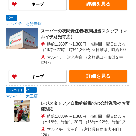
詳細を見る
キープ
パート
マルイチ 財光寺店
スーパーの夜間責任者/夜間担当スタッフ（マ
ルイチ財光寺店）
時給1,260円〜1,360円 ※時間・曜日による
（18時〜22時）時給1,260円 ☆日曜は、時給100円
UP！ ＜日曜公休希望の方は応相談＞ 試用期間3ヵ
マルイチ 財光寺店 （宮崎県日向市財光寺
月：同条件
3247）
詳細を見る
キープ
アルバイト
パート
マルイチ 大王店
レジスタッフ／自動釣銭機での会計業務やお客
様対応
時給1,080円〜1,360円 ※時間・曜日による
（〜18時）時給1,120円 （18時〜22時）時給1,260
円 ☆日曜は、時給100円UP！ ※日曜公休希望の方
マルイチ 大王店 （宮崎県日向市大王町1-
は応相談 ※試用期間３ヵ月：同条件 ＜アルバイト
120）