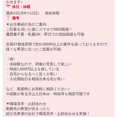
かせます♪
休日・休暇
週休2日(月8〜11日）、有給休暇
備考
▼お仕事紹介先のご案内
ご応募を頂いた後にスマホでWEB面接！
履歴書不要・私服OK・即日での登録面接も可能
全国47都道府県で約5,000件以上の案件を扱っておりますので、
様々な希望に沿ったご提案が可能。
〈例〉
・未経験なので、研修が充実して欲しい
・時給1,600円以上を探している
・自宅からなるべく近くが良い
・入社開始日を相談出来る先が良い
など、面接時にお気軽に相談ください♪
※経験が有る方は土日休み・時短等も相談可能です
▼職場見学・お顔合わせ
勤務先の希望が決まったら
紹介先希望の会社で職場見学・お顔合わせを実施！