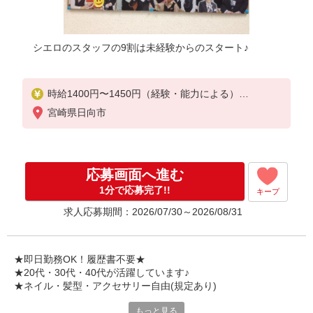
シエロのスタッフの9割は未経験からのスタート♪
時給1400円〜1450円（経験・能力による）
※残業代支給
宮崎県日向市
★交通費別途支給（規定あり）
゜+゜・。○。・゜+゜・。○。・゜+゜
入社祝い金10万円支給(規定有)
応募画面へ進む
お友達を紹介頂くと,
1分で応募完了!!
キープ
インセンティブ支給(規定有)
求人応募期間：2026/07/30～2026/08/31
★月2回払い・週払い可能（規程有）★
゜・。○。・゜+゜・。○。・゜+゜
★即日勤務OK！履歴書不要★
★20代・30代・40代が活躍しています♪
★ネイル・髪型・アクセサリー自由(規定あり)
もっと見る
シエロのご紹介するお店は、