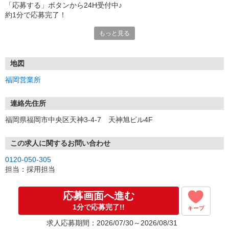
「応募する」ボタンから24H受付中♪
約1分で応募完了！
もっと見る
■電話応募の場合
電話応募も歓迎！（受付:10:00〜20:00）
土日祝も受付中♪
地図
【選考フロー】
福岡営業所
①応募から3営業日を目安に、メールorお電話でご連絡します。
②面接日時を決定！「0120」から始まる電話番号からご連絡します
★スマホでWEB面接（LINEなど）・出張面接・事務所面接と選べま
連絡先住所
す
福岡県福岡市中央区天神3-4-7 天神旭ビル4F
③面接実施（履歴書不要）
④勤務開始（スタート日は応相談）
※ご希望があれば、職場見学の調整もOKです！
この求人に関するお問い合わせ
0120-050-305
お気軽にご応募ください♪
担当：採用担当
応募画面へ進む
1分で応募完了!!
キープ
求人応募期間：2026/07/30～2026/08/31