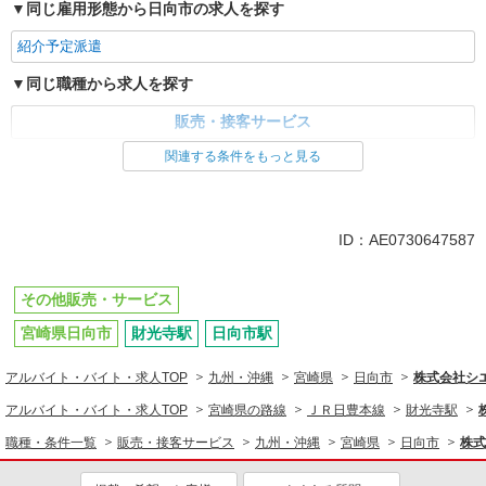
同じ雇用形態から日向市の求人を探す
紹介予定派遣
同じ職種から求人を探す
販売・接客サービス
関連する条件をもっと見る
ID：AE0730647587
その他販売・サービス
宮崎県日向市
財光寺駅
日向市駅
アルバイト・バイト・求人TOP
九州・沖縄
宮崎県
日向市
株式会社シ
アルバイト・バイト・求人TOP
宮崎県の路線
ＪＲ日豊本線
財光寺駅
職種・条件一覧
販売・接客サービス
九州・沖縄
宮崎県
日向市
株式