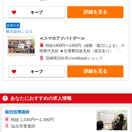
希望の方＞ 時給1,080円〜1,320円 ※時間・曜日
による （〜18時）時給1,080円 （18時〜22時）時
詳細を見る
キープ
給1,220円 ☆日曜は、時給100円UP！
派遣社員
株式会社シエロ
≪スマホアドバイザー≫
時給1400円〜1450円（経験・能力による） ※
残業代支給 ★交通費別途支給（規定あり） ゜
+゜・。○。・゜+゜・。○。・゜+゜ 入社祝い金10
宮崎県日向市のsoftbankショップ
万円支給(規定有) お友達を紹介頂くと, インセンテ
ィブ支給(規定有) ★月2回払い・週払い可能（規程
詳細を見る
キープ
有）★ ゜・。○。・゜+゜・。○。・゜+゜
あなたにおすすめの求人情報
個別指導講師
時給 1,040円〜1,390円
仙台市青葉区