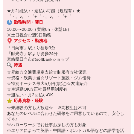
即日登録もOK♪
★月2回払い・週払い可能（規程有）★
気になった方はお気軽にご相談ください！
゜・。○。・゜+゜・。○。・゜+゜
勤務時間・曜日
10:00〜20:00（実働8h・休憩1h）
※土日祝含む週5日勤務
アクセス・勤務地
「日向市」駅より徒歩3分
「財光寺」駅より徒歩24分
宮崎県日向市のsoftbankショップ
待遇
☆昇給☆交通費規定支給☆制服有☆社保完
☆資格・残業手当☆リゾート施設・ジム優待
☆特別ボーナス最大5万円(規定)☆友達紹介
☆車通勤OK☆正社員登用制度有
☆週払い・月2回払いOK
応募資格・経験
☆未経験の方も大歓迎☆ ※高校生は不可
あなたのレベルに合わせた研修をご用意しているので、安心し
てネ♪
※ハローワークでお仕事お探しの方も対象
※エリアによって英語・中国語・ポルトガル語などの語学を活