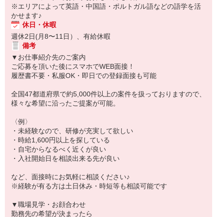
※エリアによって英語・中国語・ポルトガル語などの語学を活
かせます♪
休日・休暇
週休2日(月8〜11日）、有給休暇
備考
▼お仕事紹介先のご案内
ご応募を頂いた後にスマホでWEB面接！
履歴書不要・私服OK・即日での登録面接も可能
全国47都道府県で約5,000件以上の案件を扱っておりますので、
様々な希望に沿ったご提案が可能。
〈例〉
・未経験なので、研修が充実して欲しい
・時給1,600円以上を探している
・自宅からなるべく近くが良い
・入社開始日を相談出来る先が良い
など、面接時にお気軽に相談ください♪
※経験が有る方は土日休み・時短等も相談可能です
▼職場見学・お顔合わせ
勤務先の希望が決まったら