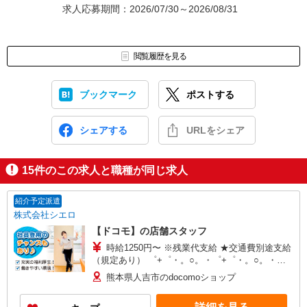
求人応募期間：2026/07/30～2026/08/31
閲覧履歴を見る
ブックマーク
ポストする
シェアする
URLをシェア
15
件のこの求人と職種が同じ求人
紹介予定派遣
株式会社シエロ
【ドコモ】の店舗スタッフ
時給1250円〜 ※残業代支給 ★交通費別途支給
（規定あり） ゜+゜・。○。・゜+゜・。○。・゜
+゜ 入社祝い金10万円支給(規定有) お友達を紹介
熊本県人吉市のdocomoショップ
頂くと, インセンティブ支給(規定有) ★月2回払
い・週払い可能（規程有）★ ゜・。○。・゜