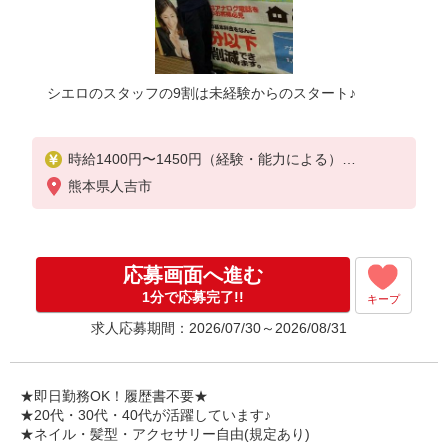
シエロのスタッフの9割は未経験からのスタート♪
時給1400円〜1450円（経験・能力による）
※残業代支給
熊本県人吉市
★交通費別途支給（規定あり）
゜+゜・。○。・゜+゜・。○。・゜+゜
入社祝い金10万円支給(規定有)
応募画面へ進む
お友達を紹介頂くと,
1分で応募完了!!
キープ
インセンティブ支給(規定有)
求人応募期間：2026/07/30～2026/08/31
★月2回払い・週払い可能（規程有）★
゜・。○。・゜+゜・。○。・゜+゜
★即日勤務OK！履歴書不要★
★20代・30代・40代が活躍しています♪
★ネイル・髪型・アクセサリー自由(規定あり)