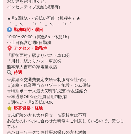
お友達を紹介頂くと,
インセンティブ支給(規定有)
【スマホ面接実施中】
￣￣￣￣￣￣￣￣￣
★月2回払い・週払い可能（規程有）★
自宅に居ながらスマホでカンタン面接OK！
゜・。○。・゜+゜・。○。・゜+゜
オンライン面談なのでスピード対応。
勤務時間・曜日
10:00〜20:00（実働8h・休憩1h）
※土日祝含む週5日勤務
アクセス・勤務地
「肥後西村」駅よりバス・車10分
「川村」駅よりバス・車20分
熊本県人吉市の家電量販店
待遇
☆昇給☆交通費規定支給☆制服有☆社保完
☆資格・残業手当☆リゾート施設・ジム優待
☆特別ボーナス最大5万円(規定)☆友達紹介
☆車通勤OK☆正社員登用制度有
☆週払い・月2回払いOK
応募資格・経験
☆未経験の方も大歓迎☆ ※高校生は不可
あなたのレベルに合わせた研修をご用意しているので、安心し
てネ♪
※ハローワークでお仕事お探しの方も対象