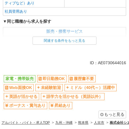
ティブなど）あり
社員登用あり
同じ職種から求人を探す
販売・接客サービス
家電・携帯販売
関連する条件をもっと見る
同じ特徴から求人を探す
未経験歓迎
ミドル（40代～）活躍中
ID：AE0730644016
英語が活かせる
ボーナス・賞与あり
日払い
車通勤OK
家電・携帯販売
即日勤務OK
履歴書不要
交通費支給
社会保険あり
Web面接OK
未経験歓迎
ミドル（40代～）活躍中
社員登用あり
英語が活かせる
語学力を活かせる（英語以外）
ボーナス・賞与あり
昇給あり
もっと見る
アルバイト・バイト・求人TOP
九州・沖縄
熊本県
人吉市
株式会社シ