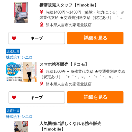
携帯販売スタッフ【Y!mobile】
時給1400円〜1450円（経験・能力による） ※
残業代支給 ★交通費別途支給（規定あり） ゜
+゜・。○。・゜+゜・。○。・゜+゜ 入社祝い金10
熊本県人吉市の家電量販店
万円支給(規定有) お友達を紹介頂くと, インセンテ
ィブ支給(規定有) ★月2回払い・週払い可能（規程
詳細を見る
キープ
有）★ ゜・。○。・゜+゜・。○。・゜+゜
派遣社員
株式会社シエロ
スマホ携帯販売【ドコモ】
時給1500円〜 ※残業代支給 ★交通費別途支給
（規定あり） ゜+゜・。○。・゜+゜・。○。・゜
+゜ 入社祝い金10万円支給(規定有) お友達を紹介
熊本県人吉市の家電量販店
頂くと, インセンティブ支給(規定有) ★月2回払
い・週払い可能（規程有）★ ゜・。○。・゜
詳細を見る
キープ
+゜・。○。・゜+゜
派遣社員
株式会社シエロ
人気機種に詳しくなれる携帯販売
【Y!mobile】