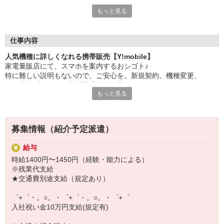
もっと見る
シエロのスタッフは9割が未経験スタート。
大手キャリアの店舗勤務なので安心・安定！
一度身に着けた知識は、
ずっと先まで役に立ちます！
仕事内容
人気機種に詳しくなれる携帯販売【Y!mobile】
丁寧な研修もあるので、
家電量販店にて、スマホを案内するおシゴト♪
みなさんから働きやすいと好評です♪
特に難しい説明もないので、ご安心を。新規契約、機種変更、
最新アプリ事情やお得なプラン、
各種料金プランのご相談対応・ご提案などをお願いします。
スマホの裏ワザを学べるチャンス♪
もっと見る
初めての方でも安心♪
【選べるお仕事いろいろ】
あなた専属のコーディネーターが親切・丁寧にフォローするので、
￣￣￣￣￣￣￣￣￣￣￣
満足度◎
▼オフィスワーク
募集情報（紹介予定派遣）
事務、経理、データ入力、コールセンター、受付
■携帯やインターネット販売業務
▼工場・製造・軽作業系
給与
docomo(ドコモ)/au(エーユー)・KDDI/softbank(ソフトバンク)など
機械/食品製造・梱包・仕分け・加工・組立・検査
時給1400円〜1450円（経験・能力による）
の大手キャリアから
▼美容系
※残業代支給
ワイモバイル(Y!mobille)、楽天モバイル、UQなど格安スマホまで幅
眉毛サロンのアイブロウ・ネイリスト・エステ
★交通費別途支給（規定あり）
広く紹介可能♪
▼営業・販売
人気のApple（アップル）店舗もございます！
法人営業・アパレル販売・個別指導塾・人材紹介
゜+゜・。○。・゜+゜・。○。・゜+゜
▼人気案件も多数♪
入社祝い金10万円支給(規定有)
短期・期間限定・オープニング・官公庁案件
上場/優良/大手企業など