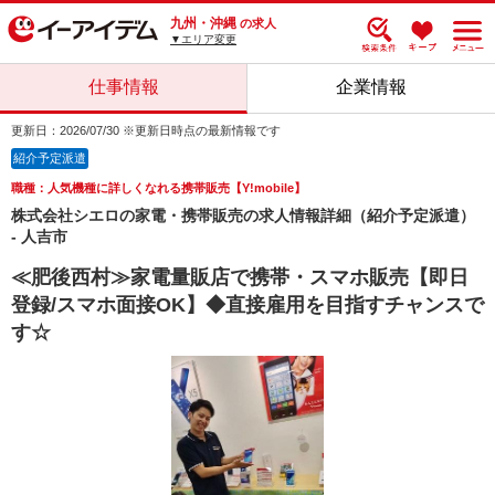
九州・沖縄
の求人
▼エリア変更
仕事情報
企業情報
更新日：2026/07/30 ※更新日時点の最新情報です
紹介予定派遣
職種：人気機種に詳しくなれる携帯販売【Y!mobile】
株式会社シエロの家電・携帯販売の求人情報詳細（紹介予定派遣）
- 人吉市
≪肥後西村≫家電量販店で携帯・スマホ販売【即日
登録/スマホ面接OK】◆直接雇用を目指すチャンスで
す☆