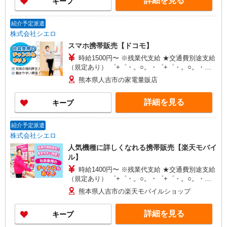
詳細を見る
キープ
+゜・。○。・゜+゜
紹介予定派遣
株式会社シエロ
スマホ携帯販売【ドコモ】
時給1500円〜 ※残業代支給 ★交通費別途支給
（規定あり） ゜+゜・。○。・゜+゜・。○。・゜
+゜ 入社祝い金10万円支給(規定有) お友達を紹介
熊本県人吉市の家電量販店
頂くと, インセンティブ支給(規定有) ★月2回払
い・週払い可能（規程有）★ ゜・。○。・゜
詳細を見る
キープ
+゜・。○。・゜+゜
紹介予定派遣
株式会社シエロ
人気機種に詳しくなれる携帯販売【楽天モバイ
ル】
時給1400円〜 ※残業代支給 ★交通費別途支給
（規定あり） ゜+゜・。○。・゜+゜・。○。・゜
+゜ 入社祝い金10万円支給(規定有) お友達を紹介
熊本県人吉市の楽天モバイルショップ
頂くと, インセンティブ支給(規定有) ★月2回払
い・週払い可能（規程有）★ ゜・。○。・゜
詳細を見る
キープ
+゜・。○。・゜+゜