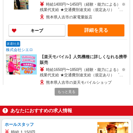
時給1400円〜1450円（経験・能力による） ※
残業代支給 ★交通費別途支給（規定あり） ゜
+゜・。○。・゜+゜・。○。・゜+゜ 入社祝い金10
熊本県人吉市の家電量販店
万円支給(規定有) お友達を紹介頂くと, インセンテ
ィブ支給(規定有) ★月2回払い・週払い可能（規程
詳細を見る
キープ
有）★ ゜・。○。・゜+゜・。○。・゜+゜
派遣社員
株式会社シエロ
【楽天モバイル】人気機種に詳しくなれる携帯
販売
時給1650円〜1850円（経験・能力による） ※
残業代支給 ★交通費別途支給（規定あり） ゜
+゜・。○。・゜+゜・。○。・゜+゜ 入社祝い金10
熊本県人吉市の楽天モバイルショップ
万円支給(規定有) お友達を紹介頂くと, インセンテ
ィブ支給(規定有) ★月2回払い・週払い可能（規程
もっと見る
詳細を見る
キープ
有）★ ゜・。○。・゜+゜・。○。・゜+゜
派遣社員
あなたにおすすめの求人情報
株式会社シエロ
携帯販売スタッフ【Y!mobile】
ホールスタッフ
時給1400円〜1450円（経験・能力による） ※
時給 1,150円