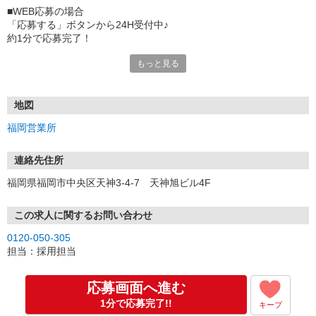
■WEB応募の場合
「応募する」ボタンから24H受付中♪
約1分で応募完了！
もっと見る
■電話応募の場合
電話応募も歓迎！（受付:10:00〜20:00）
土日祝も受付中♪
地図
【選考フロー】
福岡営業所
①応募から3営業日を目安に、メールorお電話でご連絡します。
②面接日時を決定！「0120」から始まる電話番号からご連絡します
★スマホでWEB面接（LINEなど）・出張面接・事務所面接と選べま
連絡先住所
す
福岡県福岡市中央区天神3-4-7 天神旭ビル4F
③面接実施（履歴書不要）
④勤務開始（スタート日は応相談）
※ご希望があれば、職場見学の調整もOKです！
この求人に関するお問い合わせ
0120-050-305
お気軽にご応募ください♪
担当：採用担当
応募画面へ進む
1分で応募完了!!
キープ