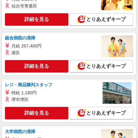
残業代支給 ★交通費別途支給（規定あり） ゜
仙台市青葉区
+゜・。○。・゜+゜・。○。・゜+゜ 入社祝い金10
熊本県人吉市の家電量販店
万円支給(規定有) お友達を紹介頂くと, インセンテ
ィブ支給(規定有) ★月2回払い・週払い可能（規程
詳細を見る
とりあえずキープ
詳細を見る
キープ
有）★ ゜・。○。・゜+゜・。○。・゜+゜
派遣社員
総合病院の清掃
株式会社シエロ
月給 257,400円
【ドコモ】の店舗スタッフ
港区
時給1250円〜 ※残業代支給 ★交通費別途支給
（規定あり） ゜+゜・。○。・゜+゜・。○。・゜
詳細を見る
とりあえずキープ
+゜ 入社祝い金10万円支給(規定有) お友達を紹介
熊本県人吉市のdocomoショップ
頂くと, インセンティブ支給(規定有) ★月2回払
い・週払い可能（規程有）★ ゜・。○。・゜
レジ・商品陳列スタッフ
詳細を見る
キープ
+゜・。○。・゜+゜
時給 1,180円
派遣社員
堺市堺区
株式会社シエロ
人気機種に詳しくなれる携帯販売【楽天モバイ
詳細を見る
とりあえずキープ
ル】
時給1400円〜 ※残業代支給 ★交通費別途支給
大学病院の清掃
（規定あり） ゜+゜・。○。・゜+゜・。○。・゜
+゜ 入社祝い金10万円支給(規定有) お友達を紹介