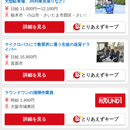
大型駐車場、JR列車見張りなど）
日給 11,000円〜12,100円
詳細を見る
キープ
栃木市・小山市・さいたま市西区・さいたま市岩槻区・久喜市・
アルバイト
パート
詳細を見る
とりあえずキープ
ケーズデンキ人吉店
販売スタッフ
マイクロバスにて教習所に通う生徒の送迎ドラ
時給1,094円〜1,627円 ※経験・能力に応じて
イバー
時給を考慮いたします □交通費支給 □時間外手当
（１分単位で別途全額支給） ■昇給・昇格制度あ
日給 15,850円
熊本県人吉市東間上町3461
り □賞与あり（年２回） ■目標達成手当 ※全て当
箕面市
社規定あり
詳細を見る
キープ
詳細を見る
とりあえずキープ
ラウンドワンの清掃作業員
時給 1,400円
大阪市城東区
詳細を見る
とりあえずキープ