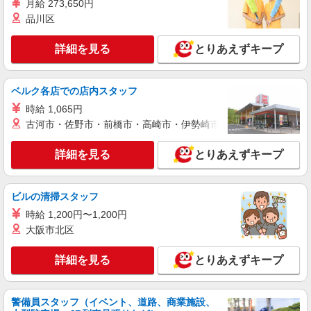
熊本県人吉市の楽天モバイルショップ
月給 273,650円
頂くと, インセンティブ支給(規定有) ★月2回払
品川区
い・週払い可能（規程有）★ ゜・。○。・゜
詳細を見る
キープ
+゜・。○。・゜+゜
詳細を見る
とりあえずキープ
紹介予定派遣
株式会社シエロ
ベルク各店での店内スタッフ
【楽天モバイル】人気機種に詳しくなれる携帯
販売
時給 1,065円
古河市・佐野市・前橋市・高崎市・伊勢崎市・太田市・館林市・
時給1650円〜1850円（経験・能力による） ※
残業代支給 ★交通費別途支給（規定あり） ゜
+゜・。○。・゜+゜・。○。・゜+゜ 入社祝い金10
詳細を見る
とりあえずキープ
熊本県人吉市の楽天モバイルショップ
万円支給(規定有) お友達を紹介頂くと, インセンテ
ィブ支給(規定有) ★月2回払い・週払い可能（規程
詳細を見る
キープ
有）★ ゜・。○。・゜+゜・。○。・゜+゜
ビルの清掃スタッフ
時給 1,200円〜1,200円
契約社員
大阪市北区
ソフトバンク販売契約社員【人吉市エリア】
家電量販店内の携帯販売スタッフ
詳細を見る
とりあえずキープ
月給 247,340円 〜 247,340円 試用期間なし ※
経験・能力による 【試用期間】時給 0 円 〜 0 円
■ソフトバンク販売契約社員【人吉市エリア】
警備員スタッフ（イベント、道路、商業施設、
熊本県人吉市