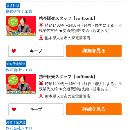
派遣社員
株式会社シエロ
携帯販売スタッフ【softbank】
時給1400円〜1450円（経験・能力による） ※
残業代支給 ★交通費別途支給（規定あり） ゜
+゜・。○。・゜+゜・。○。・゜+゜ 入社祝い金10
熊本県人吉市の家電量販店
万円支給(規定有) お友達を紹介頂くと, インセンテ
ィブ支給(規定有) ★月2回払い・週払い可能（規程
詳細を見る
キープ
有）★ ゜・。○。・゜+゜・。○。・゜+゜
紹介予定派遣
株式会社シエロ
携帯販売スタッフ【softbank】
時給1400円〜1450円（経験・能力による） ※
残業代支給 ★交通費別途支給（規定あり） ゜
+゜・。○。・゜+゜・。○。・゜+゜ 入社祝い金10
熊本県人吉市の家電量販店
万円支給(規定有) お友達を紹介頂くと, インセンテ
ィブ支給(規定有) ★月2回払い・週払い可能（規程
詳細を見る
キープ
有）★ ゜・。○。・゜+゜・。○。・゜+゜
紹介予定派遣
株式会社シエロ