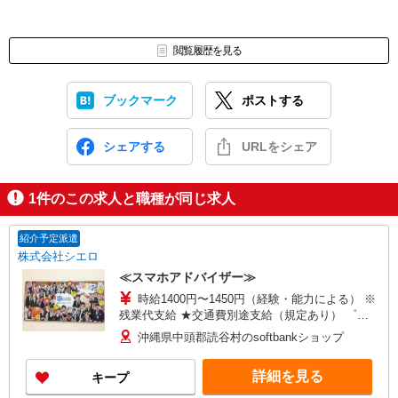
閲覧履歴を見る
ブックマーク
ポストする
シェアする
URLをシェア
1
件のこの求人と職種が同じ求人
紹介予定派遣
株式会社シエロ
≪スマホアドバイザー≫
時給1400円〜1450円（経験・能力による） ※
残業代支給 ★交通費別途支給（規定あり） ゜
+゜・。○。・゜+゜・。○。・゜+゜ 入社祝い金10
沖縄県中頭郡読谷村のsoftbankショップ
万円支給(規定有) お友達を紹介頂くと, インセンテ
ィブ支給(規定有) ★月2回払い・週払い可能（規程
詳細を見る
キープ
有）★ ゜・。○。・゜+゜・。○。・゜+゜