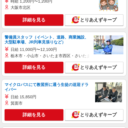
時給 1,200円〜1,200円
大阪市北区
詳細を見る
とりあえずキープ
警備員スタッフ（イベント、道路、商業施設、
大型駐車場、JR列車見張りなど）
日給 11,000円〜12,100円
栃木市・小山市・さいたま市西区・さいたま市岩槻区・久喜市・
詳細を見る
とりあえずキープ
マイクロバスにて教習所に通う生徒の送迎ドラ
イバー
日給 15,850円
箕面市
詳細を見る
とりあえずキープ