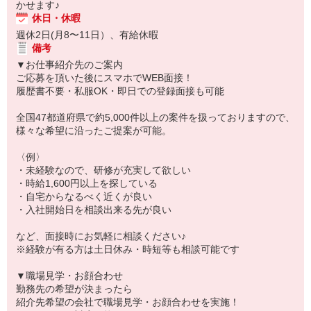
かせます♪
休日・休暇
週休2日(月8〜11日）、有給休暇
備考
▼お仕事紹介先のご案内
ご応募を頂いた後にスマホでWEB面接！
履歴書不要・私服OK・即日での登録面接も可能
全国47都道府県で約5,000件以上の案件を扱っておりますので、
様々な希望に沿ったご提案が可能。
〈例〉
・未経験なので、研修が充実して欲しい
・時給1,600円以上を探している
・自宅からなるべく近くが良い
・入社開始日を相談出来る先が良い
など、面接時にお気軽に相談ください♪
※経験が有る方は土日休み・時短等も相談可能です
▼職場見学・お顔合わせ
勤務先の希望が決まったら
紹介先希望の会社で職場見学・お顔合わせを実施！