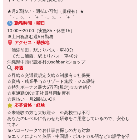
即日登録もOK♪
★月2回払い・週払い可能（規程有）★
気になった方はお気軽にご相談ください！
゜・。○。・゜+゜・。○。・゜+゜
勤務時間・曜日
10:00〜20:00（実働8h・休憩1h）
※土日祝含む週5日勤務
アクセス・勤務地
「浦添前田」駅よりバス・車40分
「てだこ浦西」駅よりバス・車40分
沖縄県中頭郡読谷村のsoftbankショップ
待遇
☆昇給☆交通費規定支給☆制服有☆社保完
☆資格・残業手当☆リゾート施設・ジム優待
☆特別ボーナス最大5万円(規定)☆友達紹介
☆車通勤OK☆正社員登用制度有
☆週払い・月2回払いOK
応募資格・経験
☆未経験の方も大歓迎☆ ※高校生は不可
あなたのレベルに合わせた研修をご用意しているので、安心し
てネ♪
※ハローワークでお仕事お探しの方も対象
※エリアによって英語・中国語・ポルトガル語などの語学を活