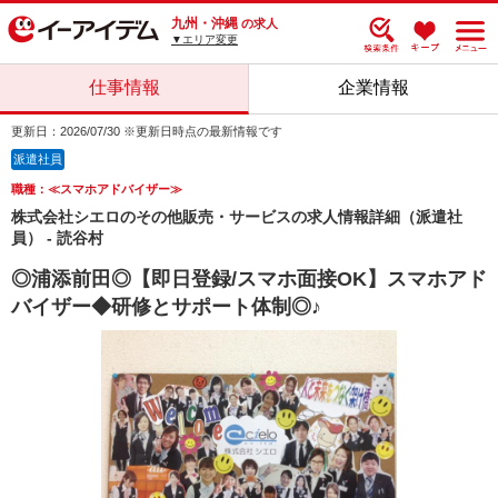
九州・沖縄
の求人
▼エリア変更
仕事情報
企業情報
更新日：2026/07/30 ※更新日時点の最新情報です
派遣社員
職種：≪スマホアドバイザー≫
株式会社シエロのその他販売・サービスの求人情報詳細（派遣社
員） - 読谷村
◎浦添前田◎【即日登録/スマホ面接OK】スマホアド
バイザー◆研修とサポート体制◎♪