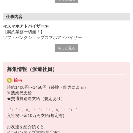
何でも聞きやすい雰囲気の職場環境です。
お互いに教え合ったり、フォローしあったりする
優しい人間関係がある場所ばかり！
仕事内容
皆で一緒にステップアップしましょう♪
≪スマホアドバイザー≫
【契約業務一切無！】
【選べるお仕事いろいろ】
ソフトバンクショップスマホアドバイザー
￣￣￣￣￣￣￣￣￣￣￣
（クルー補助業務・データ移行説明・スマホ教室の講師等）
▼オフィスワーク
もっと見る
※未経験大歓迎、幅広い年齢層活躍！
事務、経理、データ入力、コールセンター、受付
▼工場・製造・軽作業系
機械/食品製造・梱包・仕分け・加工・組立・検査
▼美容系
募集情報（派遣社員）
眉毛サロンのアイブロウ・ネイリスト・エステ
▼営業・販売
給与
法人営業・アパレル販売・個別指導塾・人材紹介
時給1400円〜1450円（経験・能力による）
▼人気案件も多数♪
※残業代支給
短期・期間限定・オープニング・官公庁案件
★交通費別途支給（規定あり）
上場/優良/大手企業など
゜+゜・。○。・゜+゜・。○。・゜+゜
【スマホ面接実施中】
入社祝い金10万円支給(規定有)
￣￣￣￣￣￣￣￣￣
自宅に居ながらスマホでカンタン面接OK！
お友達を紹介頂くと,
オンライン面談なのでスピード対応。
インセンティブ支給(規定有)