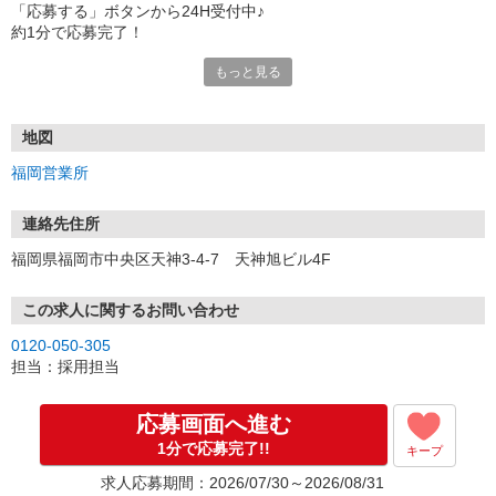
「応募する」ボタンから24H受付中♪
約1分で応募完了！
もっと見る
■電話応募の場合
電話応募も歓迎！（受付:10:00〜20:00）
土日祝も受付中♪
地図
【選考フロー】
福岡営業所
①応募から3営業日を目安に、メールorお電話でご連絡します。
②面接日時を決定！「0120」から始まる電話番号からご連絡します
★スマホでWEB面接（LINEなど）・出張面接・事務所面接と選べま
連絡先住所
す
福岡県福岡市中央区天神3-4-7 天神旭ビル4F
③面接実施（履歴書不要）
④勤務開始（スタート日は応相談）
※ご希望があれば、職場見学の調整もOKです！
この求人に関するお問い合わせ
0120-050-305
お気軽にご応募ください♪
担当：採用担当
応募画面へ進む
1分で応募完了!!
キープ
求人応募期間：2026/07/30～2026/08/31