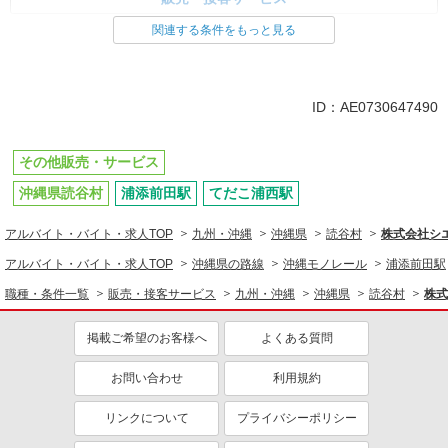
関連する条件をもっと見る
ID：AE0730647490
その他販売・サービス
沖縄県読谷村
浦添前田駅
てだこ浦西駅
アルバイト・バイト・求人TOP
九州・沖縄
沖縄県
読谷村
株式会社シ
アルバイト・バイト・求人TOP
沖縄県の路線
沖縄モノレール
浦添前田駅
職種・条件一覧
販売・接客サービス
九州・沖縄
沖縄県
読谷村
株式
掲載ご希望のお客様へ
よくある質問
お問い合わせ
利用規約
リンクについて
プライバシーポリシー