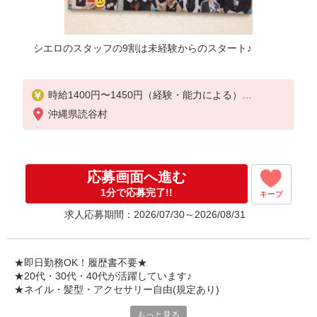
シエロのスタッフの9割は未経験からのスタート♪
時給1400円〜1450円（経験・能力による）
※残業代支給
沖縄県読谷村
★交通費別途支給（規定あり）
゜+゜・。○。・゜+゜・。○。・゜+゜
入社祝い金10万円支給(規定有)
応募画面へ進む
お友達を紹介頂くと,
1分で応募完了!!
キープ
インセンティブ支給(規定有)
求人応募期間：2026/07/30～2026/08/31
★月2回払い・週払い可能（規程有）★
゜・。○。・゜+゜・。○。・゜+゜
★即日勤務OK！履歴書不要★
★20代・30代・40代が活躍しています♪
★ネイル・髪型・アクセサリー自由(規定あり)
もっと見る
シエロのご紹介するお店は、